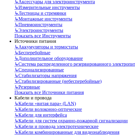
↳
Аксессуары для электроинструмента
↳
Измерительные инструменты
↳
Лестницы и стремянки
↳
Монтажные инструменты
↳
Пневмоинструменты
↳
Электроинструменты
Показать все Инструменты
Источники питания
↳
Аккумуляторы и термостаты
↳
Бесперебойные
↳
Дополнительное оборудование
↳
Система распределенного резервированного электропи
↳
Специализированные
↳
Стабилизаторы напряжения
↳
Стабилизированные (небесперебойные)
↳
Резервные
Показать все Источники питания
Кабели и провода
↳
Кабели «витая пара» (LAN)
↳
Кабели волоконно-оптические
↳
Кабели для интерфейса
↳
Кабели для систем охранно-пожарной сигнализации
↳
Кабели и провода электротехнические
↳
Кабели комбинированные для видеонаблюдения