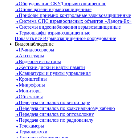
↳
Оборудование СКУД взрывозащищенное
↳
Оповещатели взрывозащищенные
↳
Приборы приемно-контрольные взрывозащищенные
↳
Система ОПС взрывоопасных объектов «Ладога-Ex»
↳
Системы видеонаблюдения взрывозащищенные
↳
Термошкафы взрывозащищенные
Показать все Взрывозащищенное оборудование
Видеонаблюдение
↳
IP-видеосерверы
↳
Аксессуары
↳
Видеорегистраторы
↳
Жёсткие диски и карты памяти
↳
Клавиатуры и пульты управления
↳
Кронштейны
↳
Микрофоны
↳
Мониторы
↳
Объективы
↳
Передача сигналов по витой паре
↳
Передача сигналов по коаксиальному кабелю
↳
Передача сигналов по оптоволокну
↳
Передача сигналов по радиоканалу
↳
Телекамеры
↳
Термокожухи
↳
Тестовое оборудование