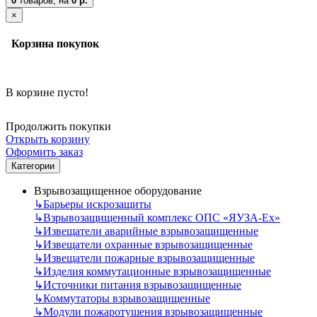
0
товаров,
на
0 р.
×
Корзина покупок
В корзине пусто!
Продолжить покупки
Открыть корзину
Оформить заказ
Категории
Взрывозащищенное оборудование
↳
Барьеры искрозащиты
↳
Взрывозащищенный комплекс ОПС «ЯУЗА-Ех»
↳
Извещатели аварийные взрывозащищенные
↳
Извещатели охранные взрывозащищенные
↳
Извещатели пожарные взрывозащищенные
↳
Изделия коммутационные взрывозащищенные
↳
Источники питания взрывозащищенные
↳
Коммутаторы взрывозащищенные
↳
Модули пожаротушения взрывозащищенные