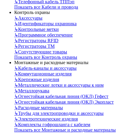
↳
Телефонный кабель ТППэп
Показать все Кабели и провода
Контроль охраны
↳
Аксессуары
↳
Идентификаторы охранника
↳
Контрольные метки
↳
Программное обеспечение
↳
Регистраторы RFID
↳
Регистраторы ТМ
↳
Сопутствующие товары
Показать все Контроль охраны
Монтажные и расходные материалы
↳
Кабель-каналы и аксессуары
↳
Коммутационные изделия
↳
Крепежные изделия
↳
Металлические лотки и аксессуары к ним
↳
Металлорукава
↳
Огнестойкая кабельная линия (ОКЛ) Гефест
↳
Огнестойкая кабельная линия (ОКЛ) Экопласт
↳
Расходные материалы
↳
Трубы для электропроводки и аксессуары
↳
Электротехнические изделия
↳
Комплекты гофрошланга с кабелем
Показать все Монтажные и расходные материалы