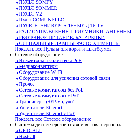
↳
ПУЛЬТ SOMFY
↳
ПУЛЬТ SOMMER
↳
ПУЛЬТ V2
↳
Пульт СOMUNELLO
↳
ПУЛЬТЫ УНИВЕРСАЛЬНЫЕ ДЛЯ TV
↳
РАДИОУПРАВЛЕНИЕ. ПРИЕМНИКИ. АНТЕННЫ
↳
РЕЗЕРВНОЕ ПИТАНИЕ. БАТАРЕЙКИ
↳
СИГНАЛЬНЫЕ ЛАМПЫ. ФОТОЭЛЕМЕНТЫ
Показать все Пульты для ворот и шлагбаумов
Сетевое оборудование
↳
Инжекторы и сплиттеры РоЕ
↳
Медиаконвертеры
↳
Оборудование Wi-Fi
↳
Оборудование для усиления сотовой связи
↳
Прочее
↳
Сетевые коммутаторы без РоЕ
↳
Сетевые коммутаторы с РоЕ
↳
Трансиверы (SFP-модули)
↳
Удлинители Ethernet
↳
Удлинители Ethernet с PoE
Показать все Сетевое оборудование
Системы диспетчерской связи и вызова персонала
↳
GETCALL
↳
Hostcall