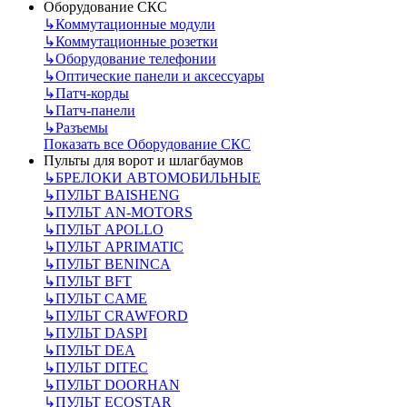
Оборудование СКС
↳
Коммутационные модули
↳
Коммутационные розетки
↳
Оборудование телефонии
↳
Оптические панели и аксессуары
↳
Патч-корды
↳
Патч-панели
↳
Разъемы
Показать все Оборудование СКС
Пульты для ворот и шлагбаумов
↳
БРЕЛОКИ АВТОМОБИЛЬНЫЕ
↳
ПУЛЬТ BAISHENG
↳
ПУЛЬТ AN-MOTORS
↳
ПУЛЬТ APOLLO
↳
ПУЛЬТ APRIMATIC
↳
ПУЛЬТ BENINCA
↳
ПУЛЬТ BFT
↳
ПУЛЬТ CAME
↳
ПУЛЬТ CRAWFORD
↳
ПУЛЬТ DASPI
↳
ПУЛЬТ DEA
↳
ПУЛЬТ DITEC
↳
ПУЛЬТ DOORHAN
↳
ПУЛЬТ ECOSTAR