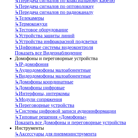
↳
Передача сигналов по коаксиальному кабелю
↳
Передача сигналов по оптоволокну
↳
Передача сигналов по радиоканалу
↳
Телекамеры
↳
Термокожухи
↳
Тестовое оборудование
↳
Устройства защиты линий
↳
Устройства инфракрасной подсветки
↳
Цифровые системы видеоконтроля
Показать все Видеонаблюдение
Домофоны и переговорные устройства
↳
IP-домофония
↳
Аудиодомофоны малоабонентные
↳
Видеодомофоны малоабонентные
↳
Домофоны координатные
↳
Домофоны цифровые
↳
Интерфоны, интеркомы
↳
Модули сопряжения
↳
Переговорные устройства
↳
Системы цифровой записи аудиоинформации
↳
Типовые решения «Домофоны»
Показать все Домофоны и переговорные устройства
Инструменты
↳
Аксессуары для пневмоинструмента