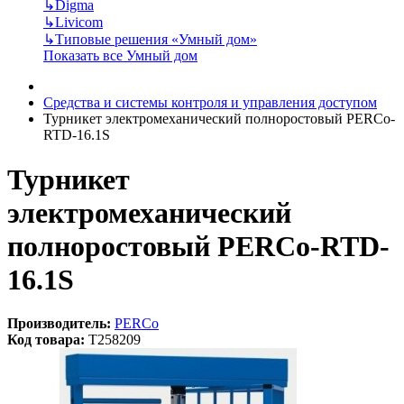
↳
Digma
↳
Livicom
↳
Типовые решения «Умный дом»
Показать все Умный дом
Средства и системы контроля и управления доступом
Турникет электромеханический полноростовый PERCo-
RTD-16.1S
Турникет
электромеханический
полноростовый PERCo-RTD-
16.1S
Производитель:
PERCo
Код товара:
T258209