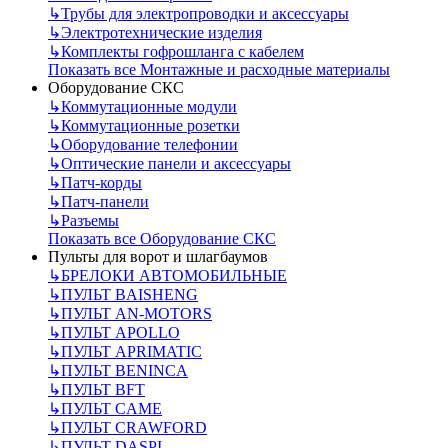
↳
Трубы для электропроводки и аксессуары
↳
Электротехнические изделия
↳
Комплекты гофрошланга с кабелем
Показать все Монтажные и расходные материалы
Оборудование СКС
↳
Коммутационные модули
↳
Коммутационные розетки
↳
Оборудование телефонии
↳
Оптические панели и аксессуары
↳
Патч-корды
↳
Патч-панели
↳
Разъемы
Показать все Оборудование СКС
Пульты для ворот и шлагбаумов
↳
БРЕЛОКИ АВТОМОБИЛЬНЫЕ
↳
ПУЛЬТ BAISHENG
↳
ПУЛЬТ AN-MOTORS
↳
ПУЛЬТ APOLLO
↳
ПУЛЬТ APRIMATIC
↳
ПУЛЬТ BENINCA
↳
ПУЛЬТ BFT
↳
ПУЛЬТ CAME
↳
ПУЛЬТ CRAWFORD
↳
ПУЛЬТ DASPI