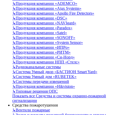
↳
Продукция компании «ADEMCO»
↳
Продукция компании «Ajax Systems»
↳
Продукция компании «Apollo Fire Detectors»
↳
Продукция компании «DSC»
↳
Продукция компании «NAVIgard»
↳
Продукция компании «Paradox»
↳
Продукция компании «Satel»
↳
Продукция компании «SONOFF»
↳
Продукция компании «System Sensor»
↳
Продукция компании «ИПРо»
↳
Продукция компании «РИТМ»
↳
Продукция компании «Си-Норд»
↳
Продукция компании НПП «Стелс»
↳
Радиоканальные системы
↳
Система Умный двор «БАСТИОН Smart Yard»
↳
Система Умный дом «RUBETEK»
↳
Системы передачи извещений
↳
Продукция компании «Hikvision»
↳
Типовые решения ОПС
Показать все Средства и системы охранно-пожарной
сигнализации
Средства пожаротушения
↳
Вентили пожарные
↳
Знаки и плакаты пожарной безопасности и охраны