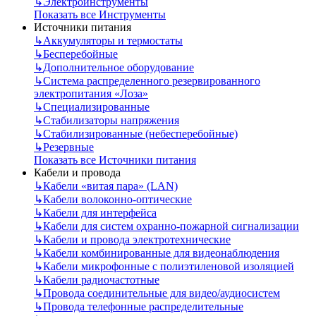
↳
Электроинструменты
Показать все Инструменты
Источники питания
↳
Аккумуляторы и термостаты
↳
Бесперебойные
↳
Дополнительное оборудование
↳
Система распределенного резервированного
электропитания «Лоза»
↳
Специализированные
↳
Стабилизаторы напряжения
↳
Стабилизированные (небесперебойные)
↳
Резервные
Показать все Источники питания
Кабели и провода
↳
Кабели «витая пара» (LAN)
↳
Кабели волоконно-оптические
↳
Кабели для интерфейса
↳
Кабели для систем охранно-пожарной сигнализации
↳
Кабели и провода электротехнические
↳
Кабели комбинированные для видеонаблюдения
↳
Кабели микрофонные с полиэтиленовой изоляцией
↳
Кабели радиочастотные
↳
Провода соединительные для видео/аудиосистем
↳
Провода телефонные распределительные