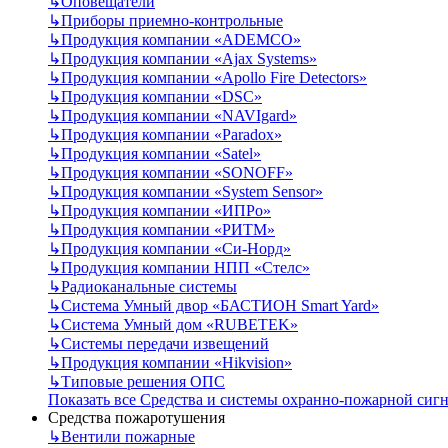
↳
Оповещатели
↳
Приборы приемно-контрольные
↳
Продукция компании «ADEMCO»
↳
Продукция компании «Ajax Systems»
↳
Продукция компании «Apollo Fire Detectors»
↳
Продукция компании «DSC»
↳
Продукция компании «NAVIgard»
↳
Продукция компании «Paradox»
↳
Продукция компании «Satel»
↳
Продукция компании «SONOFF»
↳
Продукция компании «System Sensor»
↳
Продукция компании «ИПРо»
↳
Продукция компании «РИТМ»
↳
Продукция компании «Си-Норд»
↳
Продукция компании НПП «Стелс»
↳
Радиоканальные системы
↳
Система Умный двор «БАСТИОН Smart Yard»
↳
Система Умный дом «RUBETEK»
↳
Системы передачи извещений
↳
Продукция компании «Hikvision»
↳
Типовые решения ОПС
Показать все Средства и системы охранно-пожарной сиг
Средства пожаротушения
↳
Вентили пожарные