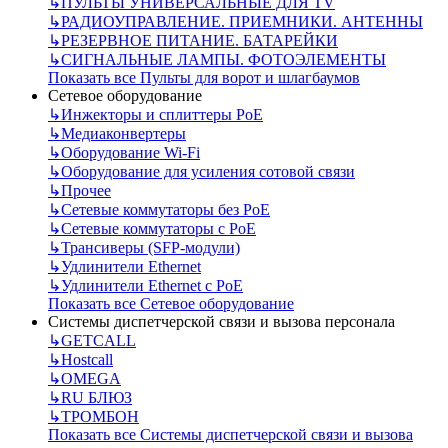
↳
ПУЛЬТЫ УНИВЕРСАЛЬНЫЕ ДЛЯ TV
↳
РАДИОУПРАВЛЕНИЕ. ПРИЕМНИКИ. АНТЕННЫ
↳
РЕЗЕРВНОЕ ПИТАНИЕ. БАТАРЕЙКИ
↳
СИГНАЛЬНЫЕ ЛАМПЫ. ФОТОЭЛЕМЕНТЫ
Показать все Пульты для ворот и шлагбаумов
Сетевое оборудование
↳
Инжекторы и сплиттеры РоЕ
↳
Медиаконвертеры
↳
Оборудование Wi-Fi
↳
Оборудование для усиления сотовой связи
↳
Прочее
↳
Сетевые коммутаторы без РоЕ
↳
Сетевые коммутаторы с РоЕ
↳
Трансиверы (SFP-модули)
↳
Удлинители Ethernet
↳
Удлинители Ethernet с PoE
Показать все Сетевое оборудование
Системы диспетчерской связи и вызова персонала
↳
GETCALL
↳
Hostcall
↳
OMEGA
↳
RU БЛЮЗ
↳
ТРОМБОН
Показать все Системы диспетчерской связи и вызова