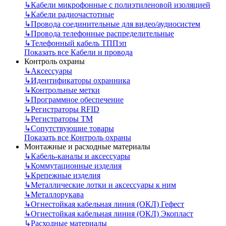
↳
Кабели микрофонные с полиэтиленовой изоляцией
↳
Кабели радиочастотные
↳
Провода соединительные для видео/аудиосистем
↳
Провода телефонные распределительные
↳
Телефонный кабель ТППэп
Показать все Кабели и провода
Контроль охраны
↳
Аксессуары
↳
Идентификаторы охранника
↳
Контрольные метки
↳
Программное обеспечение
↳
Регистраторы RFID
↳
Регистраторы ТМ
↳
Сопутствующие товары
Показать все Контроль охраны
Монтажные и расходные материалы
↳
Кабель-каналы и аксессуары
↳
Коммутационные изделия
↳
Крепежные изделия
↳
Металлические лотки и аксессуары к ним
↳
Металлорукава
↳
Огнестойкая кабельная линия (ОКЛ) Гефест
↳
Огнестойкая кабельная линия (ОКЛ) Экопласт
↳
Расходные материалы