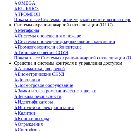
↳
OMEGA
↳
RU БЛЮЗ
↳
ТРОМБОН
Показать все Системы диспетчерской связи и вызова пер
Системы охрано-пожарной сигнализации (ОПС)
↳
Мегафоны
↳
Системы оповещения о пожаре
↳
Системы оповещения, музыкальной трансляции
↳
Громкоговорители абонентские
↳
Типовые решения СОУЭ
Показать все Системы охрано-пожарной сигнализации (
Средства и системы контроля и управления доступом
↳
Автоматика для дверей
↳
Биометрические СКУД
↳
Доводчики
↳
Досмотровое оборудование
↳
Замки и электромеханические защелки
↳
Зеркала безопасности
↳
Идентификаторы
↳
Источники электропитания
↳
Калитки
↳
Кнопки выхода
↳
Ограждения
↳
Светофоры