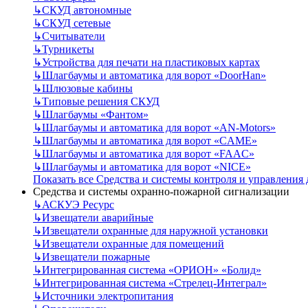
↳
СКУД автономные
↳
СКУД сетевые
↳
Считыватели
↳
Турникеты
↳
Устройства для печати на пластиковых картах
↳
Шлагбаумы и автоматика для ворот «DoorHan»
↳
Шлюзовые кабины
↳
Типовые решения СКУД
↳
Шлагбаумы «Фантом»
↳
Шлагбаумы и автоматика для ворот «AN-Motors»
↳
Шлагбаумы и автоматика для ворот «CAME»
↳
Шлагбаумы и автоматика для ворот «FAAC»
↳
Шлагбаумы и автоматика для ворот «NICE»
Показать все Средства и системы контроля и управления
Средства и системы охранно-пожарной сигнализации
↳
АСКУЭ Ресурс
↳
Извещатели аварийные
↳
Извещатели охранные для наружной установки
↳
Извещатели охранные для помещений
↳
Извещатели пожарные
↳
Интегрированная система «ОРИОН» «Болид»
↳
Интегрированная система «Стрелец-Интеграл»
↳
Источники электропитания