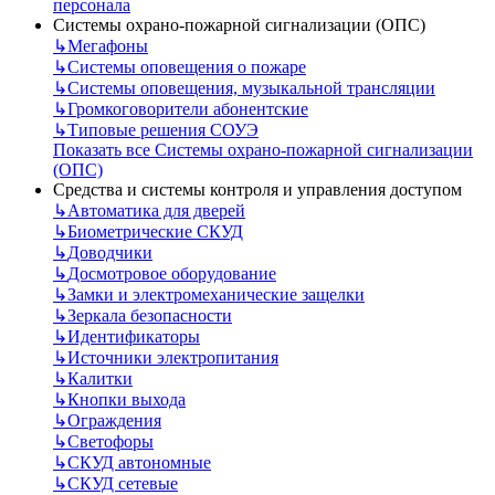
персонала
Системы охрано-пожарной сигнализации (ОПС)
↳
Мегафоны
↳
Системы оповещения о пожаре
↳
Системы оповещения, музыкальной трансляции
↳
Громкоговорители абонентские
↳
Типовые решения СОУЭ
Показать все Системы охрано-пожарной сигнализации
(ОПС)
Средства и системы контроля и управления доступом
↳
Автоматика для дверей
↳
Биометрические СКУД
↳
Доводчики
↳
Досмотровое оборудование
↳
Замки и электромеханические защелки
↳
Зеркала безопасности
↳
Идентификаторы
↳
Источники электропитания
↳
Калитки
↳
Кнопки выхода
↳
Ограждения
↳
Светофоры
↳
СКУД автономные
↳
СКУД сетевые