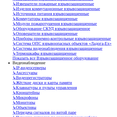
↳
Извещатели пожарные взрывозащищенные
↳
Изделия коммутационные взрывозащищенные
↳
Источники питания взрывозащищенные
↳
Коммутаторы взрывозащищенные
↳
Модули пожаротушения взрывозащищенные
↳
Оборудование СКУД взрывозащищенное
↳
Оповещатели взрывозащищенные
↳
Приборы приемно-контрольные взрывозащищенные
↳
Система ОПС взрывоопасных объектов «Ладога-Ex»
↳
Системы видеонаблюдения взрывозащищенные
↳
Термошкафы взрывозащищенные
Показать все Взрывозащищенное оборудование
Видеонаблюдение
↳
IP-видеосерверы
↳
Аксессуары
↳
Видеорегистраторы
↳
Жёсткие диски и карты памяти
↳
Клавиатуры и пульты управления
↳
Кронштейны
↳
Микрофоны
↳
Мониторы
↳
Объективы
↳
Передача сигналов по витой паре