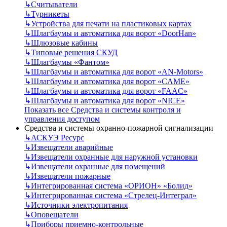
↳
Считыватели
↳
Турникеты
↳
Устройства для печати на пластиковых картах
↳
Шлагбаумы и автоматика для ворот «DoorHan»
↳
Шлюзовые кабины
↳
Типовые решения СКУД
↳
Шлагбаумы «Фантом»
↳
Шлагбаумы и автоматика для ворот «AN-Motors»
↳
Шлагбаумы и автоматика для ворот «CAME»
↳
Шлагбаумы и автоматика для ворот «FAAC»
↳
Шлагбаумы и автоматика для ворот «NICE»
Показать все Средства и системы контроля и
управления доступом
Средства и системы охранно-пожарной сигнализации
↳
АСКУЭ Ресурс
↳
Извещатели аварийные
↳
Извещатели охранные для наружной установки
↳
Извещатели охранные для помещений
↳
Извещатели пожарные
↳
Интегрированная система «ОРИОН» «Болид»
↳
Интегрированная система «Стрелец-Интеграл»
↳
Источники электропитания
↳
Оповещатели
↳
Приборы приемно-контрольные