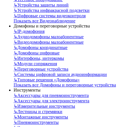
↳
Устройства защиты линий
↳
Устройства инфракрасной подсветки
↳
Цифровые системы видеоконтроля
Показать все Видеонаблюдение
Домофоны и переговорные устройства
↳
IP-домофония
↳
Аудиодомофоны малоабонентные
↳
Видеодомофоны малоабонентные
↳
Домофоны координатные
↳
Домофоны цифровые
↳
Интерфоны, интеркомы
↳
Модули сопряжения
↳
Переговорные устройства
↳
Системы цифровой записи аудиоинформации
↳
Типовые решения «Домофоны»
Показать все Домофоны и переговорные устройства
Инструменты
↳
Аксессуары для пневмоинструмента
↳
Аксессуары для электроинструмента
↳
Измерительные инструменты
↳
Лестницы и стремянки
↳
Монтажные инструменты
↳
Пневмоинструменты