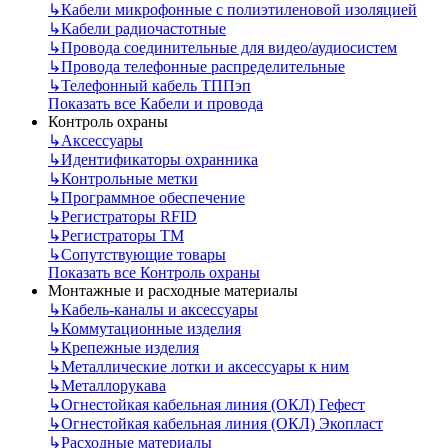
↳
Кабели микрофонные с полиэтиленовой изоляцией
↳
Кабели радиочастотные
↳
Провода соединительные для видео/аудиосистем
↳
Провода телефонные распределительные
↳
Телефонный кабель ТППэп
Показать все Кабели и провода
Контроль охраны
↳
Аксессуары
↳
Идентификаторы охранника
↳
Контрольные метки
↳
Программное обеспечение
↳
Регистраторы RFID
↳
Регистраторы ТМ
↳
Сопутствующие товары
Показать все Контроль охраны
Монтажные и расходные материалы
↳
Кабель-каналы и аксессуары
↳
Коммутационные изделия
↳
Крепежные изделия
↳
Металлические лотки и аксессуары к ним
↳
Металлорукава
↳
Огнестойкая кабельная линия (ОКЛ) Гефест
↳
Огнестойкая кабельная линия (ОКЛ) Экопласт
↳
Расходные материалы