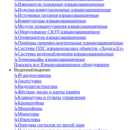
↳
Извещатели пожарные взрывозащищенные
↳
Изделия коммутационные взрывозащищенные
↳
Источники питания взрывозащищенные
↳
Коммутаторы взрывозащищенные
↳
Модули пожаротушения взрывозащищенные
↳
Оборудование СКУД взрывозащищенное
↳
Оповещатели взрывозащищенные
↳
Приборы приемно-контрольные взрывозащищенные
↳
Система ОПС взрывоопасных объектов «Ладога-Ex»
↳
Системы видеонаблюдения взрывозащищенные
↳
Термошкафы взрывозащищенные
Показать все Взрывозащищенное оборудование
Видеонаблюдение
↳
IP-видеосерверы
↳
Аксессуары
↳
Видеорегистраторы
↳
Жёсткие диски и карты памяти
↳
Клавиатуры и пульты управления
↳
Кронштейны
↳
Микрофоны
↳
Мониторы
↳
Объективы
↳
Передача сигналов по витой паре