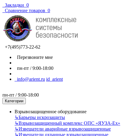
Закладки
0
Сравнение товаров
0
+7(495)773-22-62
Перезвоните мне
пн-пт / 9:00-18:00
info@arient.ru
id_arient
пн-пт / 9:00-18:00
Категории
Взрывозащищенное оборудование
↳
Барьеры искрозащиты
↳
Взрывозащищенный комплекс ОПС «ЯУЗА-Ех»
↳
Извещатели аварийные взрывозащищенные
↳
Извещатели охранные взрывозащищенные