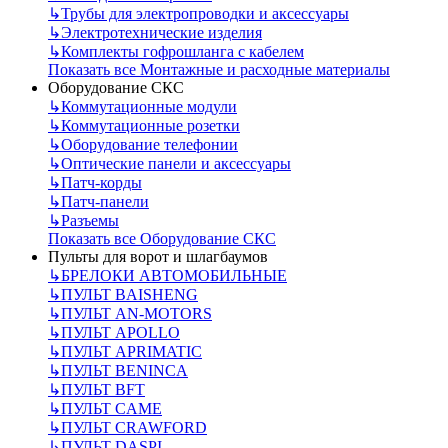
↳
Трубы для электропроводки и аксессуары
↳
Электротехнические изделия
↳
Комплекты гофрошланга с кабелем
Показать все Монтажные и расходные материалы
Оборудование СКС
↳
Коммутационные модули
↳
Коммутационные розетки
↳
Оборудование телефонии
↳
Оптические панели и аксессуары
↳
Патч-корды
↳
Патч-панели
↳
Разъемы
Показать все Оборудование СКС
Пульты для ворот и шлагбаумов
↳
БРЕЛОКИ АВТОМОБИЛЬНЫЕ
↳
ПУЛЬТ BAISHENG
↳
ПУЛЬТ AN-MOTORS
↳
ПУЛЬТ APOLLO
↳
ПУЛЬТ APRIMATIC
↳
ПУЛЬТ BENINCA
↳
ПУЛЬТ BFT
↳
ПУЛЬТ CAME
↳
ПУЛЬТ CRAWFORD
↳
ПУЛЬТ DASPI