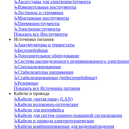
↳
Аксессуары для электроинструмента
↳
Измерительные инструменты
↳
Лестницы и стремянки
↳
Монтажные инструменты
↳
Пневмоинструменты
↳
Электроинструменты
Показать все Инструменты
Источники питания
↳
Аккумуляторы и термостаты
↳
Бесперебойные
↳
Дополнительное оборудование
↳
Система распределенного резервированного электропи
↳
Специализированные
↳
Стабилизаторы напряжения
↳
Стабилизированные (небесперебойные)
↳
Резервные
Показать все Источники питания
Кабели и провода
↳
Кабели «витая пара» (LAN)
↳
Кабели волоконно-оптические
↳
Кабели для интерфейса
↳
Кабели для систем охранно-пожарной сигнализации
↳
Кабели и провода электротехнические
↳
Кабели комбинированные для видеонаблюдения