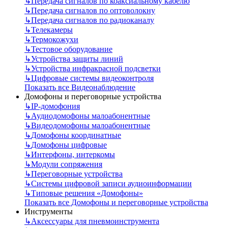
↳
Передача сигналов по коаксиальному кабелю
↳
Передача сигналов по оптоволокну
↳
Передача сигналов по радиоканалу
↳
Телекамеры
↳
Термокожухи
↳
Тестовое оборудование
↳
Устройства защиты линий
↳
Устройства инфракрасной подсветки
↳
Цифровые системы видеоконтроля
Показать все Видеонаблюдение
Домофоны и переговорные устройства
↳
IP-домофония
↳
Аудиодомофоны малоабонентные
↳
Видеодомофоны малоабонентные
↳
Домофоны координатные
↳
Домофоны цифровые
↳
Интерфоны, интеркомы
↳
Модули сопряжения
↳
Переговорные устройства
↳
Системы цифровой записи аудиоинформации
↳
Типовые решения «Домофоны»
Показать все Домофоны и переговорные устройства
Инструменты
↳
Аксессуары для пневмоинструмента