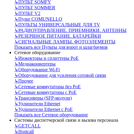
↳
ПУЛЬТ SOMFY
↳
ПУЛЬТ SOMMER
↳
ПУЛЬТ V2
↳
Пульт СOMUNELLO
↳
ПУЛЬТЫ УНИВЕРСАЛЬНЫЕ ДЛЯ TV
↳
РАДИОУПРАВЛЕНИЕ. ПРИЕМНИКИ. АНТЕННЫ
↳
РЕЗЕРВНОЕ ПИТАНИЕ. БАТАРЕЙКИ
↳
СИГНАЛЬНЫЕ ЛАМПЫ. ФОТОЭЛЕМЕНТЫ
Показать все Пульты для ворот и шлагбаумов
Сетевое оборудование
↳
Инжекторы и сплиттеры РоЕ
↳
Медиаконвертеры
↳
Оборудование Wi-Fi
↳
Оборудование для усиления сотовой связи
↳
Прочее
↳
Сетевые коммутаторы без РоЕ
↳
Сетевые коммутаторы с РоЕ
↳
Трансиверы (SFP-модули)
↳
Удлинители Ethernet
↳
Удлинители Ethernet с PoE
Показать все Сетевое оборудование
Системы диспетчерской связи и вызова персонала
↳
GETCALL
↳
Hostcall