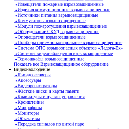
↳
Извещатели пожарные взрывозащищенные
↳
Изделия коммутационные взрывозащищенные
↳
Источники питания взрывозащищенные
↳
Коммутаторы взрывозащищенные
↳
Модули пожаротушения взрывозащищенные
↳
Оборудование СКУД взрывозащищенное
↳
Оповещатели взрывозащищенные
↳
Приборы приемно-контрольные взрывозащищенные
↳
Система ОПС взрывоопасных объектов «Ладога-Ex»
↳
Системы видеонаблюдения взрывозащищенные
↳
Термошкафы взрывозащищенные
Показать все Взрывозащищенное оборудование
Видеонаблюдение
↳
IP-видеосерверы
↳
Аксессуары
↳
Видеорегистраторы
↳
Жёсткие диски и карты памяти
↳
Клавиатуры и пульты управления
↳
Кронштейны
↳
Микрофоны
↳
Мониторы
↳
Объективы
↳
Передача сигналов по витой паре