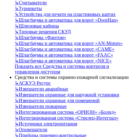
↳
Считыватели
↳
Турникеты
↳
Устройства для печати на пластиковых картах
↳
Шлагбаумы и автоматика для ворот «DoorHan»
↳
Шлюзовые кабины
↳
Типовые решения СКУД
↳
Шлагбаумы «Фантом»
↳
Шлагбаумы и автоматика для ворот «AN-Motors»
↳
Шлагбаумы и автоматика для ворот «CAME»
↳
Шлагбаумы и автоматика для ворот «FAAC»
↳
Шлагбаумы и автоматика для ворот «NICE»
Показать все Средства и системы контроля и
управления доступом
Средства и системы охранно-пожарной сигнализации
↳
АСКУЭ Ресурс
↳
Извещатели аварийные
↳
Извещатели охранные для наружной установки
↳
Извещатели охранные для помещений
↳
Извещатели пожарные
↳
Интегрированная система «ОРИОН» «Болид»
↳
Интегрированная система «Стрелец-Интеграл»
↳
Источники электропитания
↳
Оповещатели
↳
Приборы приемно-контрольные