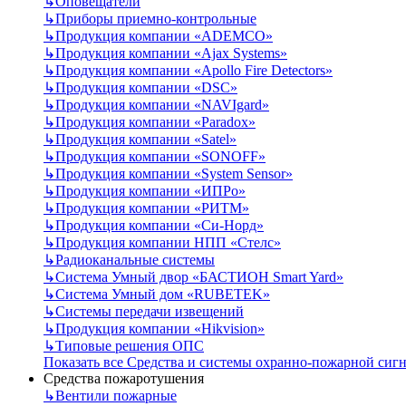
↳
Оповещатели
↳
Приборы приемно-контрольные
↳
Продукция компании «ADEMCO»
↳
Продукция компании «Ajax Systems»
↳
Продукция компании «Apollo Fire Detectors»
↳
Продукция компании «DSC»
↳
Продукция компании «NAVIgard»
↳
Продукция компании «Paradox»
↳
Продукция компании «Satel»
↳
Продукция компании «SONOFF»
↳
Продукция компании «System Sensor»
↳
Продукция компании «ИПРо»
↳
Продукция компании «РИТМ»
↳
Продукция компании «Си-Норд»
↳
Продукция компании НПП «Стелс»
↳
Радиоканальные системы
↳
Система Умный двор «БАСТИОН Smart Yard»
↳
Система Умный дом «RUBETEK»
↳
Системы передачи извещений
↳
Продукция компании «Hikvision»
↳
Типовые решения ОПС
Показать все Средства и системы охранно-пожарной сиг
Средства пожаротушения
↳
Вентили пожарные