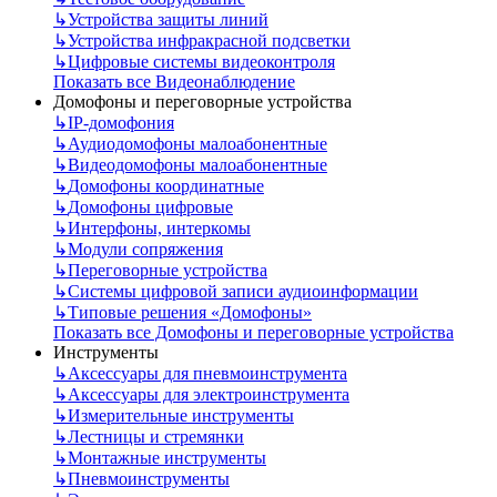
↳
Устройства защиты линий
↳
Устройства инфракрасной подсветки
↳
Цифровые системы видеоконтроля
Показать все Видеонаблюдение
Домофоны и переговорные устройства
↳
IP-домофония
↳
Аудиодомофоны малоабонентные
↳
Видеодомофоны малоабонентные
↳
Домофоны координатные
↳
Домофоны цифровые
↳
Интерфоны, интеркомы
↳
Модули сопряжения
↳
Переговорные устройства
↳
Системы цифровой записи аудиоинформации
↳
Типовые решения «Домофоны»
Показать все Домофоны и переговорные устройства
Инструменты
↳
Аксессуары для пневмоинструмента
↳
Аксессуары для электроинструмента
↳
Измерительные инструменты
↳
Лестницы и стремянки
↳
Монтажные инструменты
↳
Пневмоинструменты