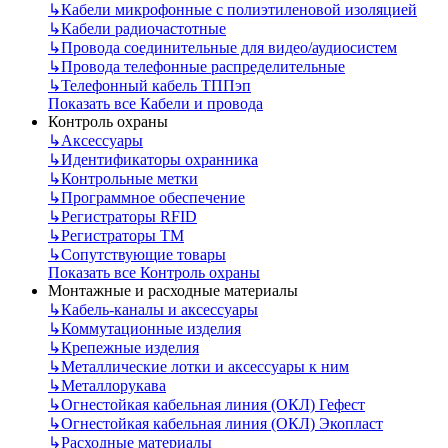
↳
Кабели микрофонные с полиэтиленовой изоляцией
↳
Кабели радиочастотные
↳
Провода соединительные для видео/аудиосистем
↳
Провода телефонные распределительные
↳
Телефонный кабель ТППэп
Показать все Кабели и провода
Контроль охраны
↳
Аксессуары
↳
Идентификаторы охранника
↳
Контрольные метки
↳
Программное обеспечение
↳
Регистраторы RFID
↳
Регистраторы ТМ
↳
Сопутствующие товары
Показать все Контроль охраны
Монтажные и расходные материалы
↳
Кабель-каналы и аксессуары
↳
Коммутационные изделия
↳
Крепежные изделия
↳
Металлические лотки и аксессуары к ним
↳
Металлорукава
↳
Огнестойкая кабельная линия (ОКЛ) Гефест
↳
Огнестойкая кабельная линия (ОКЛ) Экопласт
↳
Расходные материалы