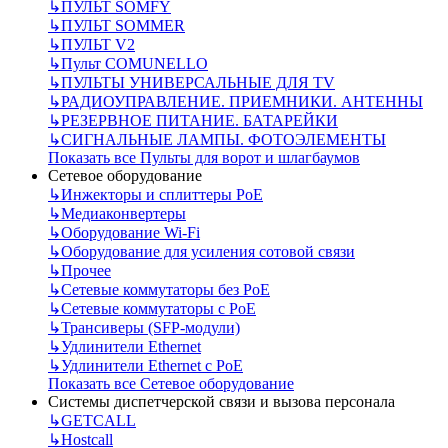
↳
ПУЛЬТ SOMFY
↳
ПУЛЬТ SOMMER
↳
ПУЛЬТ V2
↳
Пульт СOMUNELLO
↳
ПУЛЬТЫ УНИВЕРСАЛЬНЫЕ ДЛЯ TV
↳
РАДИОУПРАВЛЕНИЕ. ПРИЕМНИКИ. АНТЕННЫ
↳
РЕЗЕРВНОЕ ПИТАНИЕ. БАТАРЕЙКИ
↳
СИГНАЛЬНЫЕ ЛАМПЫ. ФОТОЭЛЕМЕНТЫ
Показать все Пульты для ворот и шлагбаумов
Сетевое оборудование
↳
Инжекторы и сплиттеры РоЕ
↳
Медиаконвертеры
↳
Оборудование Wi-Fi
↳
Оборудование для усиления сотовой связи
↳
Прочее
↳
Сетевые коммутаторы без РоЕ
↳
Сетевые коммутаторы с РоЕ
↳
Трансиверы (SFP-модули)
↳
Удлинители Ethernet
↳
Удлинители Ethernet с PoE
Показать все Сетевое оборудование
Системы диспетчерской связи и вызова персонала
↳
GETCALL
↳
Hostcall