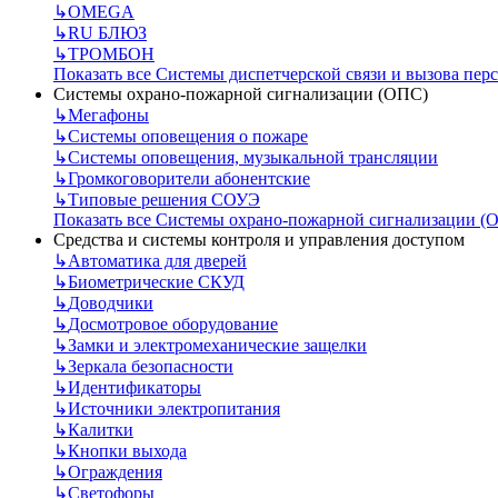
↳
OMEGA
↳
RU БЛЮЗ
↳
ТРОМБОН
Показать все Системы диспетчерской связи и вызова пер
Системы охрано-пожарной сигнализации (ОПС)
↳
Мегафоны
↳
Системы оповещения о пожаре
↳
Системы оповещения, музыкальной трансляции
↳
Громкоговорители абонентские
↳
Типовые решения СОУЭ
Показать все Системы охрано-пожарной сигнализации (
Средства и системы контроля и управления доступом
↳
Автоматика для дверей
↳
Биометрические СКУД
↳
Доводчики
↳
Досмотровое оборудование
↳
Замки и электромеханические защелки
↳
Зеркала безопасности
↳
Идентификаторы
↳
Источники электропитания
↳
Калитки
↳
Кнопки выхода
↳
Ограждения
↳
Светофоры