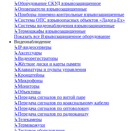
↳
Оборудование СКУД взрывозащищенное
↳
Оповещатели взрывозащищенные
↳
Приборы приемно-контрольные взрывозащищенные
↳
Система ОПС взрывоопасных объектов «Ладога-Ex»
↳
Системы видеонаблюдения взрывозащищенные
↳
Термошкафы взрывозащищенные
Показать все Взрывозащищенное оборудование
Видеонаблюдение
↳
IP-видеосерверы
↳
Аксессуары
↳
Видеорегистраторы
↳
Жёсткие диски и карты памяти
↳
Клавиатуры и пульты управления
↳
Кронштейны
↳
Микрофоны
↳
Мониторы
↳
Объективы
↳
Передача сигналов по витой паре
↳
Передача сигналов по коаксиальному кабелю
↳
Передача сигналов по оптоволокну
↳
Передача сигналов по радиоканалу
↳
Телекамеры
↳
Термокожухи
↳
Тестовое оборудование