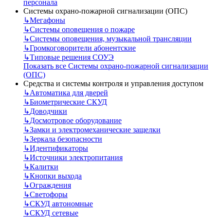
персонала
Системы охрано-пожарной сигнализации (ОПС)
↳
Мегафоны
↳
Системы оповещения о пожаре
↳
Системы оповещения, музыкальной трансляции
↳
Громкоговорители абонентские
↳
Типовые решения СОУЭ
Показать все Системы охрано-пожарной сигнализации
(ОПС)
Средства и системы контроля и управления доступом
↳
Автоматика для дверей
↳
Биометрические СКУД
↳
Доводчики
↳
Досмотровое оборудование
↳
Замки и электромеханические защелки
↳
Зеркала безопасности
↳
Идентификаторы
↳
Источники электропитания
↳
Калитки
↳
Кнопки выхода
↳
Ограждения
↳
Светофоры
↳
СКУД автономные
↳
СКУД сетевые