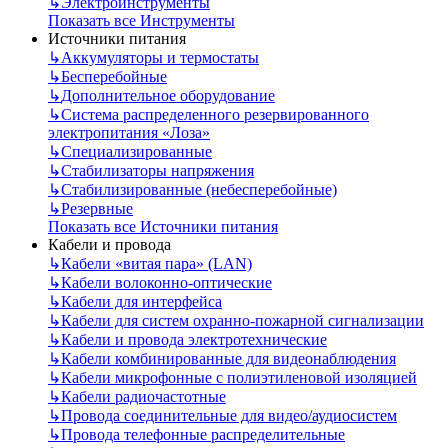
↳
Электроинструменты
Показать все Инструменты
Источники питания
↳
Аккумуляторы и термостаты
↳
Бесперебойные
↳
Дополнительное оборудование
↳
Система распределенного резервированного
электропитания «Лоза»
↳
Специализированные
↳
Стабилизаторы напряжения
↳
Стабилизированные (небесперебойные)
↳
Резервные
Показать все Источники питания
Кабели и провода
↳
Кабели «витая пара» (LAN)
↳
Кабели волоконно-оптические
↳
Кабели для интерфейса
↳
Кабели для систем охранно-пожарной сигнализации
↳
Кабели и провода электротехнические
↳
Кабели комбинированные для видеонаблюдения
↳
Кабели микрофонные с полиэтиленовой изоляцией
↳
Кабели радиочастотные
↳
Провода соединительные для видео/аудиосистем
↳
Провода телефонные распределительные