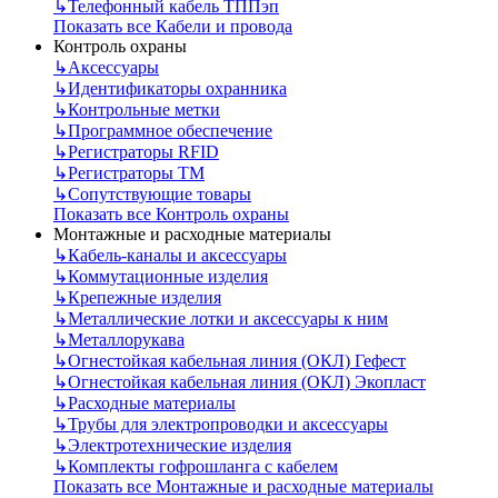
↳
Телефонный кабель ТППэп
Показать все Кабели и провода
Контроль охраны
↳
Аксессуары
↳
Идентификаторы охранника
↳
Контрольные метки
↳
Программное обеспечение
↳
Регистраторы RFID
↳
Регистраторы ТМ
↳
Сопутствующие товары
Показать все Контроль охраны
Монтажные и расходные материалы
↳
Кабель-каналы и аксессуары
↳
Коммутационные изделия
↳
Крепежные изделия
↳
Металлические лотки и аксессуары к ним
↳
Металлорукава
↳
Огнестойкая кабельная линия (ОКЛ) Гефест
↳
Огнестойкая кабельная линия (ОКЛ) Экопласт
↳
Расходные материалы
↳
Трубы для электропроводки и аксессуары
↳
Электротехнические изделия
↳
Комплекты гофрошланга с кабелем
Показать все Монтажные и расходные материалы