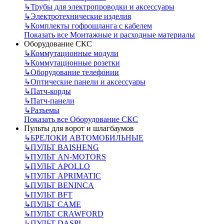
↳
Трубы для электропроводки и аксессуары
↳
Электротехнические изделия
↳
Комплекты гофрошланга с кабелем
Показать все Монтажные и расходные материалы
Оборудование СКС
↳
Коммутационные модули
↳
Коммутационные розетки
↳
Оборудование телефонии
↳
Оптические панели и аксессуары
↳
Патч-корды
↳
Патч-панели
↳
Разъемы
Показать все Оборудование СКС
Пульты для ворот и шлагбаумов
↳
БРЕЛОКИ АВТОМОБИЛЬНЫЕ
↳
ПУЛЬТ BAISHENG
↳
ПУЛЬТ AN-MOTORS
↳
ПУЛЬТ APOLLO
↳
ПУЛЬТ APRIMATIC
↳
ПУЛЬТ BENINCA
↳
ПУЛЬТ BFT
↳
ПУЛЬТ CAME
↳
ПУЛЬТ CRAWFORD
↳
ПУЛЬТ DASPI