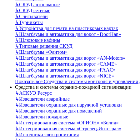
↳
СКУД автономные
↳
СКУД сетевые
↳
Считыватели
↳
Турникеты
↳
Устройства для печати на пластиковых картах
↳
Шлагбаумы и автоматика для ворот «DoorHan»
↳
Шлюзовые кабины
↳
Типовые решения СКУД
↳
Шлагбаумы «Фантом»
↳
Шлагбаумы и автоматика для ворот «AN-Motors»
↳
Шлагбаумы и автоматика для ворот «CAME»
↳
Шлагбаумы и автоматика для ворот «FAAC»
↳
Шлагбаумы и автоматика для ворот «NICE»
Показать все Средства и системы контроля и управления
Средства и системы охранно-пожарной сигнализации
↳
АСКУЭ Ресурс
↳
Извещатели аварийные
↳
Извещатели охранные для наружной установки
↳
Извещатели охранные для помещений
↳
Извещатели пожарные
↳
Интегрированная система «ОРИОН» «Болид»
↳
Интегрированная система «Стрелец-Интеграл»
↳
Источники электропитания