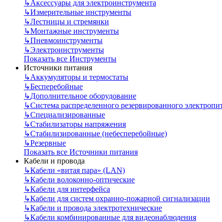
↳
Аксессуары для электроинструмента
↳
Измерительные инструменты
↳
Лестницы и стремянки
↳
Монтажные инструменты
↳
Пневмоинструменты
↳
Электроинструменты
Показать все Инструменты
Источники питания
↳
Аккумуляторы и термостаты
↳
Бесперебойные
↳
Дополнительное оборудование
↳
Система распределенного резервированного электропи
↳
Специализированные
↳
Стабилизаторы напряжения
↳
Стабилизированные (небесперебойные)
↳
Резервные
Показать все Источники питания
Кабели и провода
↳
Кабели «витая пара» (LAN)
↳
Кабели волоконно-оптические
↳
Кабели для интерфейса
↳
Кабели для систем охранно-пожарной сигнализации
↳
Кабели и провода электротехнические
↳
Кабели комбинированные для видеонаблюдения