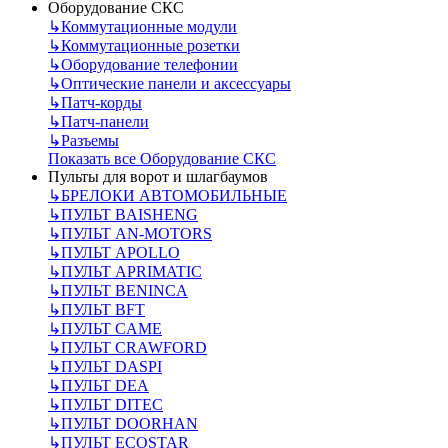
Оборудование СКС
↳
Коммутационные модули
↳
Коммутационные розетки
↳
Оборудование телефонии
↳
Оптические панели и аксессуары
↳
Патч-корды
↳
Патч-панели
↳
Разъемы
Показать все Оборудование СКС
Пульты для ворот и шлагбаумов
↳
БРЕЛОКИ АВТОМОБИЛЬНЫЕ
↳
ПУЛЬТ BAISHENG
↳
ПУЛЬТ AN-MOTORS
↳
ПУЛЬТ APOLLO
↳
ПУЛЬТ APRIMATIC
↳
ПУЛЬТ BENINCA
↳
ПУЛЬТ BFT
↳
ПУЛЬТ CAME
↳
ПУЛЬТ CRAWFORD
↳
ПУЛЬТ DASPI
↳
ПУЛЬТ DEA
↳
ПУЛЬТ DITEC
↳
ПУЛЬТ DOORHAN
↳
ПУЛЬТ ECOSTAR