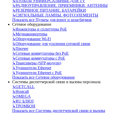
↳
ПУЛЬТЫ УНИВЕРСАЛЬНЫЕ ДЛЯ TV
↳
РАДИОУПРАВЛЕНИЕ. ПРИЕМНИКИ. АНТЕННЫ
↳
РЕЗЕРВНОЕ ПИТАНИЕ. БАТАРЕЙКИ
↳
СИГНАЛЬНЫЕ ЛАМПЫ. ФОТОЭЛЕМЕНТЫ
Показать все Пульты для ворот и шлагбаумов
Сетевое оборудование
↳
Инжекторы и сплиттеры РоЕ
↳
Медиаконвертеры
↳
Оборудование Wi-Fi
↳
Оборудование для усиления сотовой связи
↳
Прочее
↳
Сетевые коммутаторы без РоЕ
↳
Сетевые коммутаторы с РоЕ
↳
Трансиверы (SFP-модули)
↳
Удлинители Ethernet
↳
Удлинители Ethernet с PoE
Показать все Сетевое оборудование
Системы диспетчерской связи и вызова персонала
↳
GETCALL
↳
Hostcall
↳
OMEGA
↳
RU БЛЮЗ
↳
ТРОМБОН
Показать все Системы диспетчерской связи и вызова