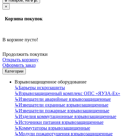
0
товаров,
на
0 р.
×
Корзина покупок
В корзине пусто!
Продолжить покупки
Открыть корзину
Оформить заказ
Категории
Взрывозащищенное оборудование
↳
Барьеры искрозащиты
↳
Взрывозащищенный комплекс ОПС «ЯУЗА-Ех»
↳
Извещатели аварийные взрывозащищенные
↳
Извещатели охранные взрывозащищенные
↳
Извещатели пожарные взрывозащищенные
↳
Изделия коммутационные взрывозащищенные
↳
Источники питания взрывозащищенные
↳
Коммутаторы взрывозащищенные
↳
Модули пожаротушения взрывозащищенные