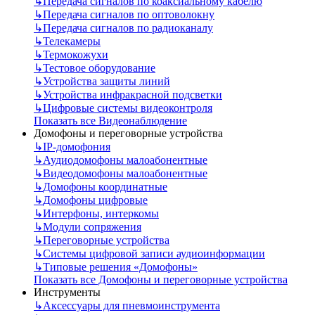
↳
Передача сигналов по коаксиальному кабелю
↳
Передача сигналов по оптоволокну
↳
Передача сигналов по радиоканалу
↳
Телекамеры
↳
Термокожухи
↳
Тестовое оборудование
↳
Устройства защиты линий
↳
Устройства инфракрасной подсветки
↳
Цифровые системы видеоконтроля
Показать все Видеонаблюдение
Домофоны и переговорные устройства
↳
IP-домофония
↳
Аудиодомофоны малоабонентные
↳
Видеодомофоны малоабонентные
↳
Домофоны координатные
↳
Домофоны цифровые
↳
Интерфоны, интеркомы
↳
Модули сопряжения
↳
Переговорные устройства
↳
Системы цифровой записи аудиоинформации
↳
Типовые решения «Домофоны»
Показать все Домофоны и переговорные устройства
Инструменты
↳
Аксессуары для пневмоинструмента