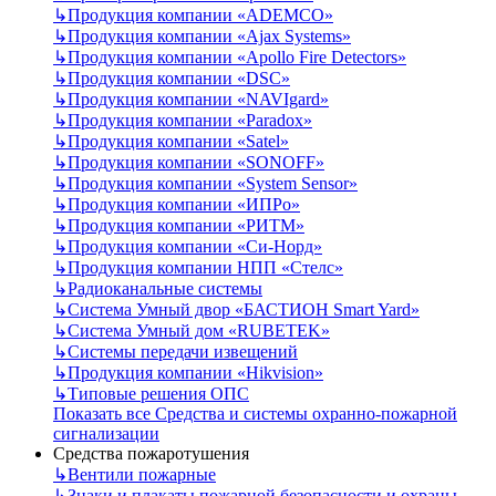
↳
Продукция компании «ADEMCO»
↳
Продукция компании «Ajax Systems»
↳
Продукция компании «Apollo Fire Detectors»
↳
Продукция компании «DSC»
↳
Продукция компании «NAVIgard»
↳
Продукция компании «Paradox»
↳
Продукция компании «Satel»
↳
Продукция компании «SONOFF»
↳
Продукция компании «System Sensor»
↳
Продукция компании «ИПРо»
↳
Продукция компании «РИТМ»
↳
Продукция компании «Си-Норд»
↳
Продукция компании НПП «Стелс»
↳
Радиоканальные системы
↳
Система Умный двор «БАСТИОН Smart Yard»
↳
Система Умный дом «RUBETEK»
↳
Системы передачи извещений
↳
Продукция компании «Hikvision»
↳
Типовые решения ОПС
Показать все Средства и системы охранно-пожарной
сигнализации
Средства пожаротушения
↳
Вентили пожарные
↳
Знаки и плакаты пожарной безопасности и охраны