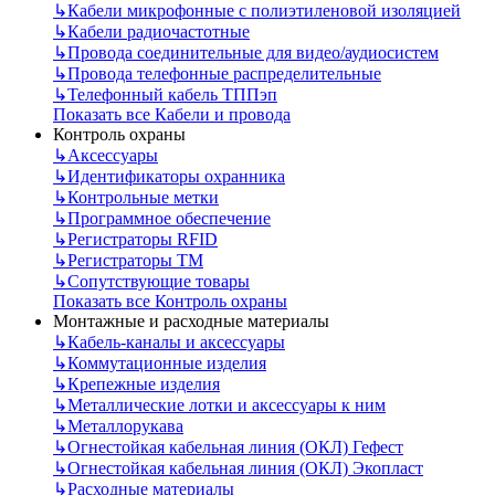
↳
Кабели микрофонные с полиэтиленовой изоляцией
↳
Кабели радиочастотные
↳
Провода соединительные для видео/аудиосистем
↳
Провода телефонные распределительные
↳
Телефонный кабель ТППэп
Показать все Кабели и провода
Контроль охраны
↳
Аксессуары
↳
Идентификаторы охранника
↳
Контрольные метки
↳
Программное обеспечение
↳
Регистраторы RFID
↳
Регистраторы ТМ
↳
Сопутствующие товары
Показать все Контроль охраны
Монтажные и расходные материалы
↳
Кабель-каналы и аксессуары
↳
Коммутационные изделия
↳
Крепежные изделия
↳
Металлические лотки и аксессуары к ним
↳
Металлорукава
↳
Огнестойкая кабельная линия (ОКЛ) Гефест
↳
Огнестойкая кабельная линия (ОКЛ) Экопласт
↳
Расходные материалы