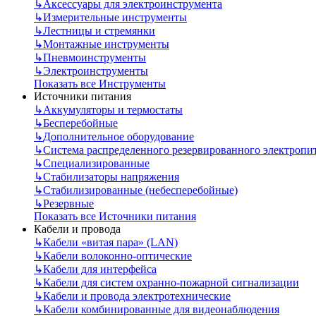
↳
Аксессуары для электроинструмента
↳
Измерительные инструменты
↳
Лестницы и стремянки
↳
Монтажные инструменты
↳
Пневмоинструменты
↳
Электроинструменты
Показать все Инструменты
Источники питания
↳
Аккумуляторы и термостаты
↳
Бесперебойные
↳
Дополнительное оборудование
↳
Система распределенного резервированного электропи
↳
Специализированные
↳
Стабилизаторы напряжения
↳
Стабилизированные (небесперебойные)
↳
Резервные
Показать все Источники питания
Кабели и провода
↳
Кабели «витая пара» (LAN)
↳
Кабели волоконно-оптические
↳
Кабели для интерфейса
↳
Кабели для систем охранно-пожарной сигнализации
↳
Кабели и провода электротехнические
↳
Кабели комбинированные для видеонаблюдения