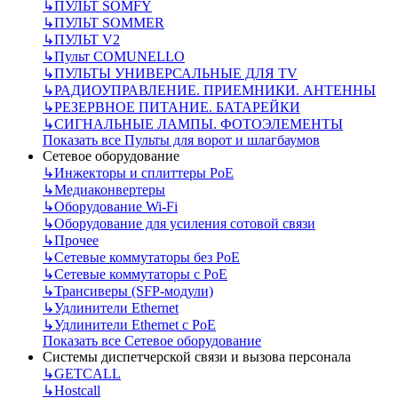
↳
ПУЛЬТ SOMFY
↳
ПУЛЬТ SOMMER
↳
ПУЛЬТ V2
↳
Пульт СOMUNELLO
↳
ПУЛЬТЫ УНИВЕРСАЛЬНЫЕ ДЛЯ TV
↳
РАДИОУПРАВЛЕНИЕ. ПРИЕМНИКИ. АНТЕННЫ
↳
РЕЗЕРВНОЕ ПИТАНИЕ. БАТАРЕЙКИ
↳
СИГНАЛЬНЫЕ ЛАМПЫ. ФОТОЭЛЕМЕНТЫ
Показать все Пульты для ворот и шлагбаумов
Сетевое оборудование
↳
Инжекторы и сплиттеры РоЕ
↳
Медиаконвертеры
↳
Оборудование Wi-Fi
↳
Оборудование для усиления сотовой связи
↳
Прочее
↳
Сетевые коммутаторы без РоЕ
↳
Сетевые коммутаторы с РоЕ
↳
Трансиверы (SFP-модули)
↳
Удлинители Ethernet
↳
Удлинители Ethernet с PoE
Показать все Сетевое оборудование
Системы диспетчерской связи и вызова персонала
↳
GETCALL
↳
Hostcall