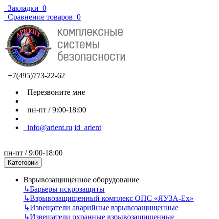
Закладки
0
Сравнение товаров
0
+7(495)773-22-62
Перезвоните мне
пн-пт / 9:00-18:00
info@arient.ru
id_arient
пн-пт / 9:00-18:00
Категории
Взрывозащищенное оборудование
↳
Барьеры искрозащиты
↳
Взрывозащищенный комплекс ОПС «ЯУЗА-Ех»
↳
Извещатели аварийные взрывозащищенные
↳
Извещатели охранные взрывозащищенные