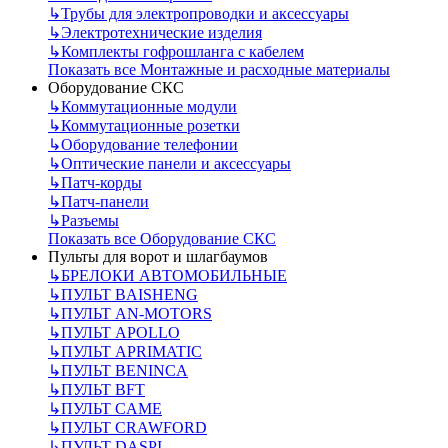
↳
Трубы для электропроводки и аксессуары
↳
Электротехнические изделия
↳
Комплекты гофрошланга с кабелем
Показать все Монтажные и расходные материалы
Оборудование СКС
↳
Коммутационные модули
↳
Коммутационные розетки
↳
Оборудование телефонии
↳
Оптические панели и аксессуары
↳
Патч-корды
↳
Патч-панели
↳
Разъемы
Показать все Оборудование СКС
Пульты для ворот и шлагбаумов
↳
БРЕЛОКИ АВТОМОБИЛЬНЫЕ
↳
ПУЛЬТ BAISHENG
↳
ПУЛЬТ AN-MOTORS
↳
ПУЛЬТ APOLLO
↳
ПУЛЬТ APRIMATIC
↳
ПУЛЬТ BENINCA
↳
ПУЛЬТ BFT
↳
ПУЛЬТ CAME
↳
ПУЛЬТ CRAWFORD
↳
ПУЛЬТ DASPI