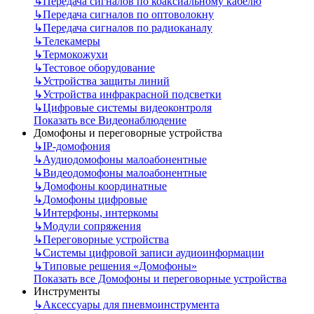
↳
Передача сигналов по коаксиальному кабелю
↳
Передача сигналов по оптоволокну
↳
Передача сигналов по радиоканалу
↳
Телекамеры
↳
Термокожухи
↳
Тестовое оборудование
↳
Устройства защиты линий
↳
Устройства инфракрасной подсветки
↳
Цифровые системы видеоконтроля
Показать все Видеонаблюдение
Домофоны и переговорные устройства
↳
IP-домофония
↳
Аудиодомофоны малоабонентные
↳
Видеодомофоны малоабонентные
↳
Домофоны координатные
↳
Домофоны цифровые
↳
Интерфоны, интеркомы
↳
Модули сопряжения
↳
Переговорные устройства
↳
Системы цифровой записи аудиоинформации
↳
Типовые решения «Домофоны»
Показать все Домофоны и переговорные устройства
Инструменты
↳
Аксессуары для пневмоинструмента