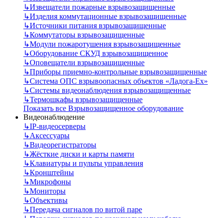
↳
Извещатели пожарные взрывозащищенные
↳
Изделия коммутационные взрывозащищенные
↳
Источники питания взрывозащищенные
↳
Коммутаторы взрывозащищенные
↳
Модули пожаротушения взрывозащищенные
↳
Оборудование СКУД взрывозащищенное
↳
Оповещатели взрывозащищенные
↳
Приборы приемно-контрольные взрывозащищенные
↳
Система ОПС взрывоопасных объектов «Ладога-Ex»
↳
Системы видеонаблюдения взрывозащищенные
↳
Термошкафы взрывозащищенные
Показать все Взрывозащищенное оборудование
Видеонаблюдение
↳
IP-видеосерверы
↳
Аксессуары
↳
Видеорегистраторы
↳
Жёсткие диски и карты памяти
↳
Клавиатуры и пульты управления
↳
Кронштейны
↳
Микрофоны
↳
Мониторы
↳
Объективы
↳
Передача сигналов по витой паре