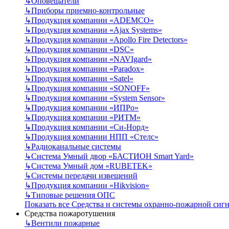
↳
Оповещатели
↳
Приборы приемно-контрольные
↳
Продукция компании «ADEMCO»
↳
Продукция компании «Ajax Systems»
↳
Продукция компании «Apollo Fire Detectors»
↳
Продукция компании «DSC»
↳
Продукция компании «NAVIgard»
↳
Продукция компании «Paradox»
↳
Продукция компании «Satel»
↳
Продукция компании «SONOFF»
↳
Продукция компании «System Sensor»
↳
Продукция компании «ИПРо»
↳
Продукция компании «РИТМ»
↳
Продукция компании «Си-Норд»
↳
Продукция компании НПП «Стелс»
↳
Радиоканальные системы
↳
Система Умный двор «БАСТИОН Smart Yard»
↳
Система Умный дом «RUBETEK»
↳
Системы передачи извещений
↳
Продукция компании «Hikvision»
↳
Типовые решения ОПС
Показать все Средства и системы охранно-пожарной сиг
Средства пожаротушения
↳
Вентили пожарные