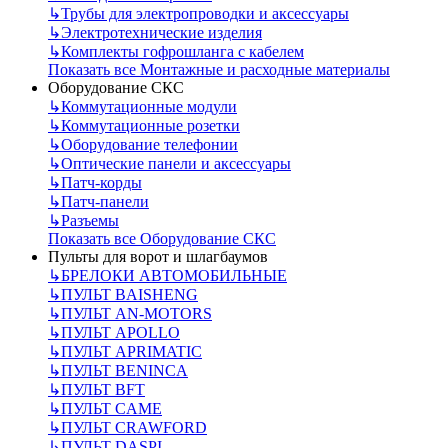
↳
Трубы для электропроводки и аксессуары
↳
Электротехнические изделия
↳
Комплекты гофрошланга с кабелем
Показать все Монтажные и расходные материалы
Оборудование СКС
↳
Коммутационные модули
↳
Коммутационные розетки
↳
Оборудование телефонии
↳
Оптические панели и аксессуары
↳
Патч-корды
↳
Патч-панели
↳
Разъемы
Показать все Оборудование СКС
Пульты для ворот и шлагбаумов
↳
БРЕЛОКИ АВТОМОБИЛЬНЫЕ
↳
ПУЛЬТ BAISHENG
↳
ПУЛЬТ AN-MOTORS
↳
ПУЛЬТ APOLLO
↳
ПУЛЬТ APRIMATIC
↳
ПУЛЬТ BENINCA
↳
ПУЛЬТ BFT
↳
ПУЛЬТ CAME
↳
ПУЛЬТ CRAWFORD
↳
ПУЛЬТ DASPI