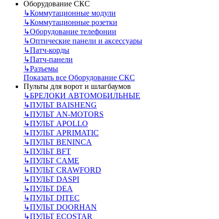
Оборудование СКС
↳
Коммутационные модули
↳
Коммутационные розетки
↳
Оборудование телефонии
↳
Оптические панели и аксессуары
↳
Патч-корды
↳
Патч-панели
↳
Разъемы
Показать все Оборудование СКС
Пульты для ворот и шлагбаумов
↳
БРЕЛОКИ АВТОМОБИЛЬНЫЕ
↳
ПУЛЬТ BAISHENG
↳
ПУЛЬТ AN-MOTORS
↳
ПУЛЬТ APOLLO
↳
ПУЛЬТ APRIMATIC
↳
ПУЛЬТ BENINCA
↳
ПУЛЬТ BFT
↳
ПУЛЬТ CAME
↳
ПУЛЬТ CRAWFORD
↳
ПУЛЬТ DASPI
↳
ПУЛЬТ DEA
↳
ПУЛЬТ DITEC
↳
ПУЛЬТ DOORHAN
↳
ПУЛЬТ ECOSTAR