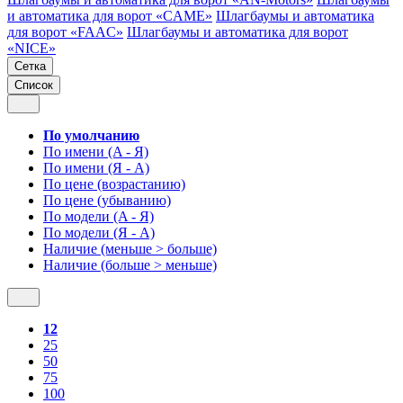
и автоматика для ворот «CAME»
Шлагбаумы и автоматика
для ворот «FAAC»
Шлагбаумы и автоматика для ворот
«NICE»
Сетка
Список
По умолчанию
По имени (A - Я)
По имени (Я - A)
По цене (возрастанию)
По цене (убыванию)
По модели (A - Я)
По модели (Я - A)
Наличие (меньше > больше)
Наличие (больше > меньше)
12
25
50
75
100