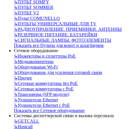
↳
ПУЛЬТ SOMFY
↳
ПУЛЬТ SOMMER
↳
ПУЛЬТ V2
↳
Пульт СOMUNELLO
↳
ПУЛЬТЫ УНИВЕРСАЛЬНЫЕ ДЛЯ TV
↳
РАДИОУПРАВЛЕНИЕ. ПРИЕМНИКИ. АНТЕННЫ
↳
РЕЗЕРВНОЕ ПИТАНИЕ. БАТАРЕЙКИ
↳
СИГНАЛЬНЫЕ ЛАМПЫ. ФОТОЭЛЕМЕНТЫ
Показать все Пульты для ворот и шлагбаумов
Сетевое оборудование
↳
Инжекторы и сплиттеры РоЕ
↳
Медиаконвертеры
↳
Оборудование Wi-Fi
↳
Оборудование для усиления сотовой связи
↳
Прочее
↳
Сетевые коммутаторы без РоЕ
↳
Сетевые коммутаторы с РоЕ
↳
Трансиверы (SFP-модули)
↳
Удлинители Ethernet
↳
Удлинители Ethernet с PoE
Показать все Сетевое оборудование
Системы диспетчерской связи и вызова персонала
↳
GETCALL
↳
Hostcall