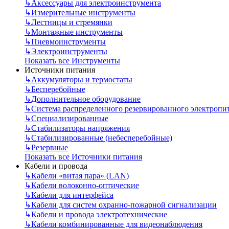
↳
Аксессуары для электроинструмента
↳
Измерительные инструменты
↳
Лестницы и стремянки
↳
Монтажные инструменты
↳
Пневмоинструменты
↳
Электроинструменты
Показать все Инструменты
Источники питания
↳
Аккумуляторы и термостаты
↳
Бесперебойные
↳
Дополнительное оборудование
↳
Система распределенного резервированного электропи
↳
Специализированные
↳
Стабилизаторы напряжения
↳
Стабилизированные (небесперебойные)
↳
Резервные
Показать все Источники питания
Кабели и провода
↳
Кабели «витая пара» (LAN)
↳
Кабели волоконно-оптические
↳
Кабели для интерфейса
↳
Кабели для систем охранно-пожарной сигнализации
↳
Кабели и провода электротехнические
↳
Кабели комбинированные для видеонаблюдения