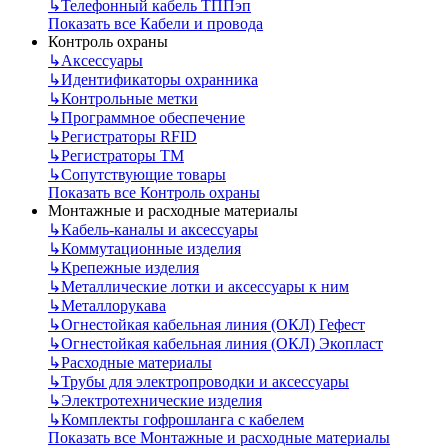
↳
Телефонный кабель ТППэп
Показать все Кабели и провода
Контроль охраны
↳
Аксессуары
↳
Идентификаторы охранника
↳
Контрольные метки
↳
Программное обеспечение
↳
Регистраторы RFID
↳
Регистраторы ТМ
↳
Сопутствующие товары
Показать все Контроль охраны
Монтажные и расходные материалы
↳
Кабель-каналы и аксессуары
↳
Коммутационные изделия
↳
Крепежные изделия
↳
Металлические лотки и аксессуары к ним
↳
Металлорукава
↳
Огнестойкая кабельная линия (ОКЛ) Гефест
↳
Огнестойкая кабельная линия (ОКЛ) Экопласт
↳
Расходные материалы
↳
Трубы для электропроводки и аксессуары
↳
Электротехнические изделия
↳
Комплекты гофрошланга с кабелем
Показать все Монтажные и расходные материалы