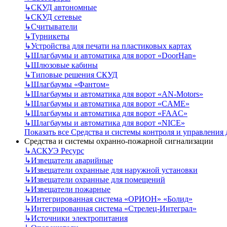
↳
СКУД автономные
↳
СКУД сетевые
↳
Считыватели
↳
Турникеты
↳
Устройства для печати на пластиковых картах
↳
Шлагбаумы и автоматика для ворот «DoorHan»
↳
Шлюзовые кабины
↳
Типовые решения СКУД
↳
Шлагбаумы «Фантом»
↳
Шлагбаумы и автоматика для ворот «AN-Motors»
↳
Шлагбаумы и автоматика для ворот «CAME»
↳
Шлагбаумы и автоматика для ворот «FAAC»
↳
Шлагбаумы и автоматика для ворот «NICE»
Показать все Средства и системы контроля и управления
Средства и системы охранно-пожарной сигнализации
↳
АСКУЭ Ресурс
↳
Извещатели аварийные
↳
Извещатели охранные для наружной установки
↳
Извещатели охранные для помещений
↳
Извещатели пожарные
↳
Интегрированная система «ОРИОН» «Болид»
↳
Интегрированная система «Стрелец-Интеграл»
↳
Источники электропитания