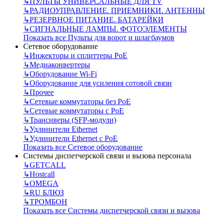
↳
ПУЛЬТЫ УНИВЕРСАЛЬНЫЕ ДЛЯ TV
↳
РАДИОУПРАВЛЕНИЕ. ПРИЕМНИКИ. АНТЕННЫ
↳
РЕЗЕРВНОЕ ПИТАНИЕ. БАТАРЕЙКИ
↳
СИГНАЛЬНЫЕ ЛАМПЫ. ФОТОЭЛЕМЕНТЫ
Показать все Пульты для ворот и шлагбаумов
Сетевое оборудование
↳
Инжекторы и сплиттеры РоЕ
↳
Медиаконвертеры
↳
Оборудование Wi-Fi
↳
Оборудование для усиления сотовой связи
↳
Прочее
↳
Сетевые коммутаторы без РоЕ
↳
Сетевые коммутаторы с РоЕ
↳
Трансиверы (SFP-модули)
↳
Удлинители Ethernet
↳
Удлинители Ethernet с PoE
Показать все Сетевое оборудование
Системы диспетчерской связи и вызова персонала
↳
GETCALL
↳
Hostcall
↳
OMEGA
↳
RU БЛЮЗ
↳
ТРОМБОН
Показать все Системы диспетчерской связи и вызова