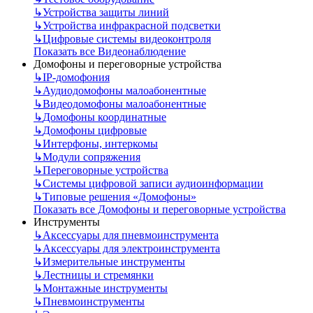
↳
Устройства защиты линий
↳
Устройства инфракрасной подсветки
↳
Цифровые системы видеоконтроля
Показать все Видеонаблюдение
Домофоны и переговорные устройства
↳
IP-домофония
↳
Аудиодомофоны малоабонентные
↳
Видеодомофоны малоабонентные
↳
Домофоны координатные
↳
Домофоны цифровые
↳
Интерфоны, интеркомы
↳
Модули сопряжения
↳
Переговорные устройства
↳
Системы цифровой записи аудиоинформации
↳
Типовые решения «Домофоны»
Показать все Домофоны и переговорные устройства
Инструменты
↳
Аксессуары для пневмоинструмента
↳
Аксессуары для электроинструмента
↳
Измерительные инструменты
↳
Лестницы и стремянки
↳
Монтажные инструменты
↳
Пневмоинструменты