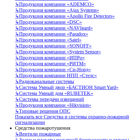
↳
Продукция компании «ADEMCO»
↳
Продукция компании «Ajax Systems»
↳
Продукция компании «Apollo Fire Detectors»
↳
Продукция компании «DSC»
↳
Продукция компании «NAVIgard»
↳
Продукция компании «Paradox»
↳
Продукция компании «Satel»
↳
Продукция компании «SONOFF»
↳
Продукция компании «System Sensor»
↳
Продукция компании «ИПРо»
↳
Продукция компании «РИТМ»
↳
Продукция компании «Си-Норд»
↳
Продукция компании НПП «Стелс»
↳
Радиоканальные системы
↳
Система Умный двор «БАСТИОН Smart Yard»
↳
Система Умный дом «RUBETEK»
↳
Системы передачи извещений
↳
Продукция компании «Hikvision»
↳
Типовые решения ОПС
Показать все Средства и системы охранно-пожарной
сигнализации
Средства пожаротушения
↳
Вентили пожарные
↳
Знаки и плакаты пожарной безопасности и охраны