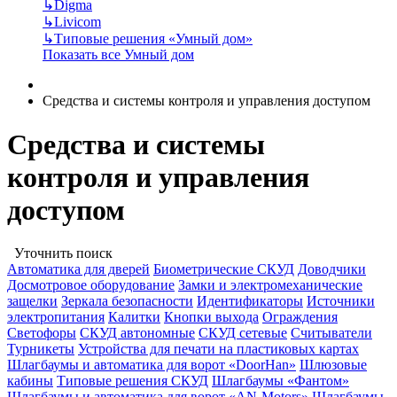
↳
Digma
↳
Livicom
↳
Типовые решения «Умный дом»
Показать все Умный дом
Средства и системы контроля и управления доступом
Средства и системы
контроля и управления
доступом
Уточнить поиск
Автоматика для дверей
Биометрические СКУД
Доводчики
Досмотровое оборудование
Замки и электромеханические
защелки
Зеркала безопасности
Идентификаторы
Источники
электропитания
Калитки
Кнопки выхода
Ограждения
Светофоры
СКУД автономные
СКУД сетевые
Считыватели
Турникеты
Устройства для печати на пластиковых картах
Шлагбаумы и автоматика для ворот «DoorHan»
Шлюзовые
кабины
Типовые решения СКУД
Шлагбаумы «Фантом»
Шлагбаумы и автоматика для ворот «AN-Motors»
Шлагбаумы