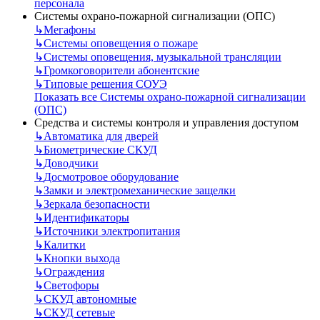
персонала
Системы охрано-пожарной сигнализации (ОПС)
↳
Мегафоны
↳
Системы оповещения о пожаре
↳
Системы оповещения, музыкальной трансляции
↳
Громкоговорители абонентские
↳
Типовые решения СОУЭ
Показать все Системы охрано-пожарной сигнализации
(ОПС)
Средства и системы контроля и управления доступом
↳
Автоматика для дверей
↳
Биометрические СКУД
↳
Доводчики
↳
Досмотровое оборудование
↳
Замки и электромеханические защелки
↳
Зеркала безопасности
↳
Идентификаторы
↳
Источники электропитания
↳
Калитки
↳
Кнопки выхода
↳
Ограждения
↳
Светофоры
↳
СКУД автономные
↳
СКУД сетевые