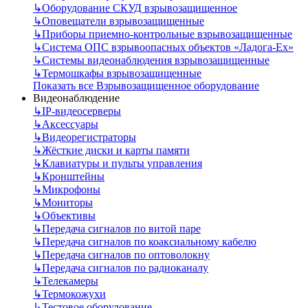
↳
Оборудование СКУД взрывозащищенное
↳
Оповещатели взрывозащищенные
↳
Приборы приемно-контрольные взрывозащищенные
↳
Система ОПС взрывоопасных объектов «Ладога-Ex»
↳
Системы видеонаблюдения взрывозащищенные
↳
Термошкафы взрывозащищенные
Показать все Взрывозащищенное оборудование
Видеонаблюдение
↳
IP-видеосерверы
↳
Аксессуары
↳
Видеорегистраторы
↳
Жёсткие диски и карты памяти
↳
Клавиатуры и пульты управления
↳
Кронштейны
↳
Микрофоны
↳
Мониторы
↳
Объективы
↳
Передача сигналов по витой паре
↳
Передача сигналов по коаксиальному кабелю
↳
Передача сигналов по оптоволокну
↳
Передача сигналов по радиоканалу
↳
Телекамеры
↳
Термокожухи
↳
Тестовое оборудование