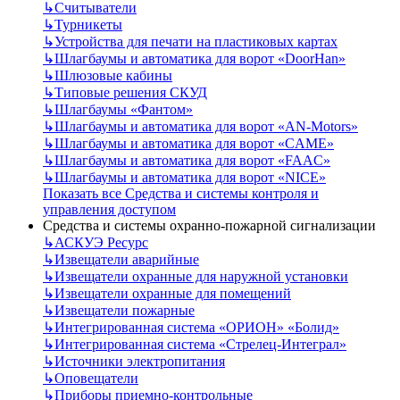
↳
Считыватели
↳
Турникеты
↳
Устройства для печати на пластиковых картах
↳
Шлагбаумы и автоматика для ворот «DoorHan»
↳
Шлюзовые кабины
↳
Типовые решения СКУД
↳
Шлагбаумы «Фантом»
↳
Шлагбаумы и автоматика для ворот «AN-Motors»
↳
Шлагбаумы и автоматика для ворот «CAME»
↳
Шлагбаумы и автоматика для ворот «FAAC»
↳
Шлагбаумы и автоматика для ворот «NICE»
Показать все Средства и системы контроля и
управления доступом
Средства и системы охранно-пожарной сигнализации
↳
АСКУЭ Ресурс
↳
Извещатели аварийные
↳
Извещатели охранные для наружной установки
↳
Извещатели охранные для помещений
↳
Извещатели пожарные
↳
Интегрированная система «ОРИОН» «Болид»
↳
Интегрированная система «Стрелец-Интеграл»
↳
Источники электропитания
↳
Оповещатели
↳
Приборы приемно-контрольные