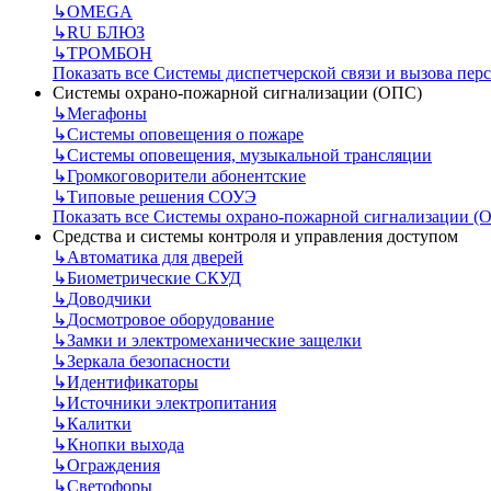
↳
OMEGA
↳
RU БЛЮЗ
↳
ТРОМБОН
Показать все Системы диспетчерской связи и вызова пер
Системы охрано-пожарной сигнализации (ОПС)
↳
Мегафоны
↳
Системы оповещения о пожаре
↳
Системы оповещения, музыкальной трансляции
↳
Громкоговорители абонентские
↳
Типовые решения СОУЭ
Показать все Системы охрано-пожарной сигнализации (
Средства и системы контроля и управления доступом
↳
Автоматика для дверей
↳
Биометрические СКУД
↳
Доводчики
↳
Досмотровое оборудование
↳
Замки и электромеханические защелки
↳
Зеркала безопасности
↳
Идентификаторы
↳
Источники электропитания
↳
Калитки
↳
Кнопки выхода
↳
Ограждения
↳
Светофоры