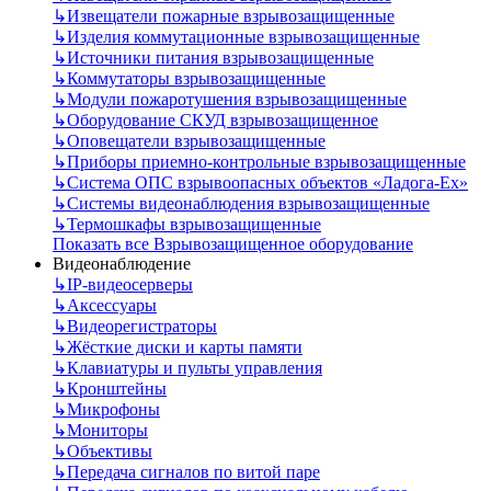
↳
Извещатели пожарные взрывозащищенные
↳
Изделия коммутационные взрывозащищенные
↳
Источники питания взрывозащищенные
↳
Коммутаторы взрывозащищенные
↳
Модули пожаротушения взрывозащищенные
↳
Оборудование СКУД взрывозащищенное
↳
Оповещатели взрывозащищенные
↳
Приборы приемно-контрольные взрывозащищенные
↳
Система ОПС взрывоопасных объектов «Ладога-Ex»
↳
Системы видеонаблюдения взрывозащищенные
↳
Термошкафы взрывозащищенные
Показать все Взрывозащищенное оборудование
Видеонаблюдение
↳
IP-видеосерверы
↳
Аксессуары
↳
Видеорегистраторы
↳
Жёсткие диски и карты памяти
↳
Клавиатуры и пульты управления
↳
Кронштейны
↳
Микрофоны
↳
Мониторы
↳
Объективы
↳
Передача сигналов по витой паре