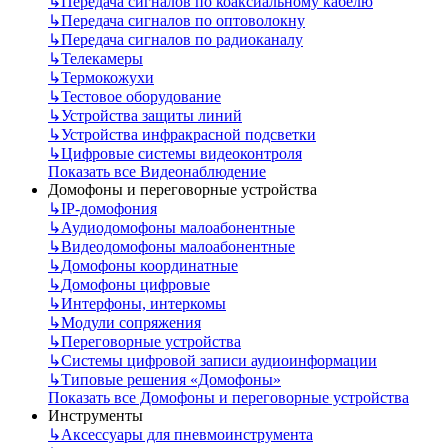
↳
Передача сигналов по коаксиальному кабелю
↳
Передача сигналов по оптоволокну
↳
Передача сигналов по радиоканалу
↳
Телекамеры
↳
Термокожухи
↳
Тестовое оборудование
↳
Устройства защиты линий
↳
Устройства инфракрасной подсветки
↳
Цифровые системы видеоконтроля
Показать все Видеонаблюдение
Домофоны и переговорные устройства
↳
IP-домофония
↳
Аудиодомофоны малоабонентные
↳
Видеодомофоны малоабонентные
↳
Домофоны координатные
↳
Домофоны цифровые
↳
Интерфоны, интеркомы
↳
Модули сопряжения
↳
Переговорные устройства
↳
Системы цифровой записи аудиоинформации
↳
Типовые решения «Домофоны»
Показать все Домофоны и переговорные устройства
Инструменты
↳
Аксессуары для пневмоинструмента