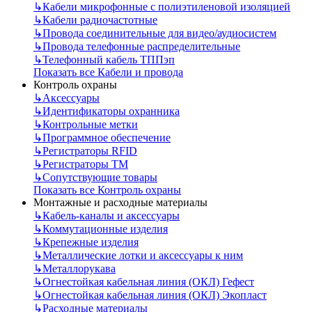
↳
Кабели микрофонные с полиэтиленовой изоляцией
↳
Кабели радиочастотные
↳
Провода соединительные для видео/аудиосистем
↳
Провода телефонные распределительные
↳
Телефонный кабель ТППэп
Показать все Кабели и провода
Контроль охраны
↳
Аксессуары
↳
Идентификаторы охранника
↳
Контрольные метки
↳
Программное обеспечение
↳
Регистраторы RFID
↳
Регистраторы ТМ
↳
Сопутствующие товары
Показать все Контроль охраны
Монтажные и расходные материалы
↳
Кабель-каналы и аксессуары
↳
Коммутационные изделия
↳
Крепежные изделия
↳
Металлические лотки и аксессуары к ним
↳
Металлорукава
↳
Огнестойкая кабельная линия (ОКЛ) Гефест
↳
Огнестойкая кабельная линия (ОКЛ) Экопласт
↳
Расходные материалы