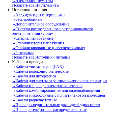
↳
Электроинструменты
Показать все Инструменты
Источники питания
↳
Аккумуляторы и термостаты
↳
Бесперебойные
↳
Дополнительное оборудование
↳
Система распределенного резервированного
электропитания «Лоза»
↳
Специализированные
↳
Стабилизаторы напряжения
↳
Стабилизированные (небесперебойные)
↳
Резервные
Показать все Источники питания
Кабели и провода
↳
Кабели «витая пара» (LAN)
↳
Кабели волоконно-оптические
↳
Кабели для интерфейса
↳
Кабели для систем охранно-пожарной сигнализации
↳
Кабели и провода электротехнические
↳
Кабели комбинированные для видеонаблюдения
↳
Кабели микрофонные с полиэтиленовой изоляцией
↳
Кабели радиочастотные
↳
Провода соединительные для видео/аудиосистем
↳
Провода телефонные распределительные