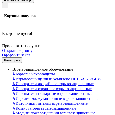
0
товаров,
на
0 р.
×
Корзина покупок
В корзине пусто!
Продолжить покупки
Открыть корзину
Оформить заказ
Категории
Взрывозащищенное оборудование
↳
Барьеры искрозащиты
↳
Взрывозащищенный комплекс ОПС «ЯУЗА-Ех»
↳
Извещатели аварийные взрывозащищенные
↳
Извещатели охранные взрывозащищенные
↳
Извещатели пожарные взрывозащищенные
↳
Изделия коммутационные взрывозащищенные
↳
Источники питания взрывозащищенные
↳
Коммутаторы взрывозащищенные
↳
Модули пожаротушения взрывозащищенные