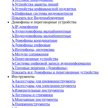
↳
Устройства защиты линий
↳
Устройства инфракрасной подсветки
↳
Цифровые системы видеоконтроля
Показать все Видеонаблюдение
Домофоны и переговорные устройства
↳
IP-домофония
↳
Аудиодомофоны малоабонентные
↳
Видеодомофоны малоабонентные
↳
Домофоны координатные
↳
Домофоны цифровые
↳
Интерфоны, интеркомы
↳
Модули сопряжения
↳
Переговорные устройства
↳
Системы цифровой записи аудиоинформации
↳
Типовые решения «Домофоны»
Показать все Домофоны и переговорные устройства
Инструменты
↳
Аксессуары для пневмоинструмента
↳
Аксессуары для электроинструмента
↳
Измерительные инструменты
↳
Лестницы и стремянки
↳
Монтажные инструменты
↳
Пневмоинструменты