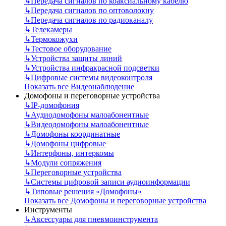
↳
Передача сигналов по коаксиальному кабелю
↳
Передача сигналов по оптоволокну
↳
Передача сигналов по радиоканалу
↳
Телекамеры
↳
Термокожухи
↳
Тестовое оборудование
↳
Устройства защиты линий
↳
Устройства инфракрасной подсветки
↳
Цифровые системы видеоконтроля
Показать все Видеонаблюдение
Домофоны и переговорные устройства
↳
IP-домофония
↳
Аудиодомофоны малоабонентные
↳
Видеодомофоны малоабонентные
↳
Домофоны координатные
↳
Домофоны цифровые
↳
Интерфоны, интеркомы
↳
Модули сопряжения
↳
Переговорные устройства
↳
Системы цифровой записи аудиоинформации
↳
Типовые решения «Домофоны»
Показать все Домофоны и переговорные устройства
Инструменты
↳
Аксессуары для пневмоинструмента