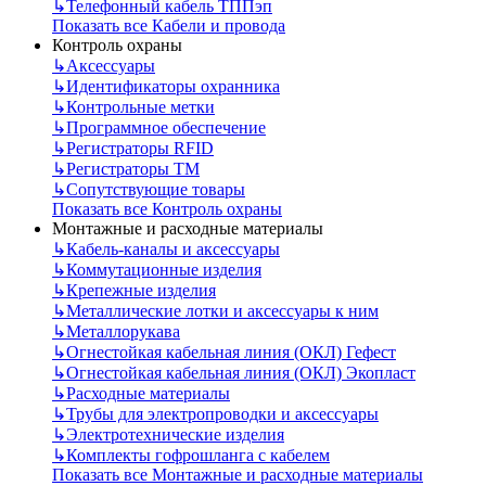
↳
Телефонный кабель ТППэп
Показать все Кабели и провода
Контроль охраны
↳
Аксессуары
↳
Идентификаторы охранника
↳
Контрольные метки
↳
Программное обеспечение
↳
Регистраторы RFID
↳
Регистраторы ТМ
↳
Сопутствующие товары
Показать все Контроль охраны
Монтажные и расходные материалы
↳
Кабель-каналы и аксессуары
↳
Коммутационные изделия
↳
Крепежные изделия
↳
Металлические лотки и аксессуары к ним
↳
Металлорукава
↳
Огнестойкая кабельная линия (ОКЛ) Гефест
↳
Огнестойкая кабельная линия (ОКЛ) Экопласт
↳
Расходные материалы
↳
Трубы для электропроводки и аксессуары
↳
Электротехнические изделия
↳
Комплекты гофрошланга с кабелем
Показать все Монтажные и расходные материалы