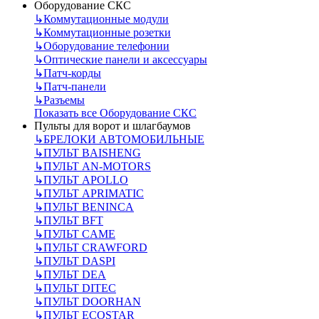
Оборудование СКС
↳
Коммутационные модули
↳
Коммутационные розетки
↳
Оборудование телефонии
↳
Оптические панели и аксессуары
↳
Патч-корды
↳
Патч-панели
↳
Разъемы
Показать все Оборудование СКС
Пульты для ворот и шлагбаумов
↳
БРЕЛОКИ АВТОМОБИЛЬНЫЕ
↳
ПУЛЬТ BAISHENG
↳
ПУЛЬТ AN-MOTORS
↳
ПУЛЬТ APOLLO
↳
ПУЛЬТ APRIMATIC
↳
ПУЛЬТ BENINCA
↳
ПУЛЬТ BFT
↳
ПУЛЬТ CAME
↳
ПУЛЬТ CRAWFORD
↳
ПУЛЬТ DASPI
↳
ПУЛЬТ DEA
↳
ПУЛЬТ DITEC
↳
ПУЛЬТ DOORHAN
↳
ПУЛЬТ ECOSTAR