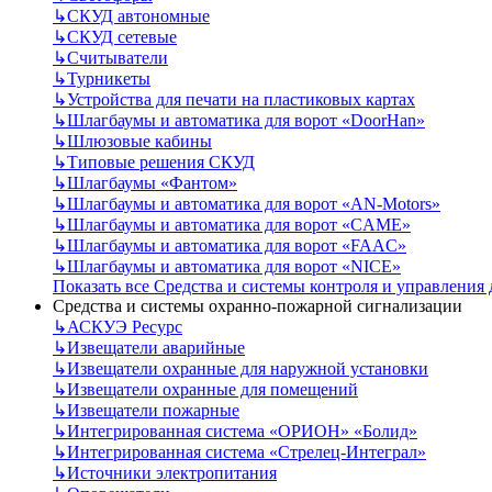
↳
СКУД автономные
↳
СКУД сетевые
↳
Считыватели
↳
Турникеты
↳
Устройства для печати на пластиковых картах
↳
Шлагбаумы и автоматика для ворот «DoorHan»
↳
Шлюзовые кабины
↳
Типовые решения СКУД
↳
Шлагбаумы «Фантом»
↳
Шлагбаумы и автоматика для ворот «AN-Motors»
↳
Шлагбаумы и автоматика для ворот «CAME»
↳
Шлагбаумы и автоматика для ворот «FAAC»
↳
Шлагбаумы и автоматика для ворот «NICE»
Показать все Средства и системы контроля и управления
Средства и системы охранно-пожарной сигнализации
↳
АСКУЭ Ресурс
↳
Извещатели аварийные
↳
Извещатели охранные для наружной установки
↳
Извещатели охранные для помещений
↳
Извещатели пожарные
↳
Интегрированная система «ОРИОН» «Болид»
↳
Интегрированная система «Стрелец-Интеграл»
↳
Источники электропитания