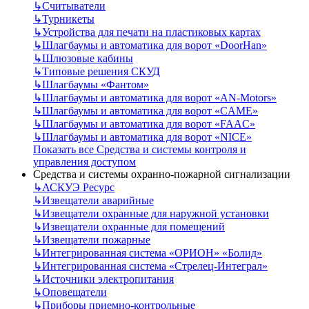
↳
Считыватели
↳
Турникеты
↳
Устройства для печати на пластиковых картах
↳
Шлагбаумы и автоматика для ворот «DoorHan»
↳
Шлюзовые кабины
↳
Типовые решения СКУД
↳
Шлагбаумы «Фантом»
↳
Шлагбаумы и автоматика для ворот «AN-Motors»
↳
Шлагбаумы и автоматика для ворот «CAME»
↳
Шлагбаумы и автоматика для ворот «FAAC»
↳
Шлагбаумы и автоматика для ворот «NICE»
Показать все Средства и системы контроля и
управления доступом
Средства и системы охранно-пожарной сигнализации
↳
АСКУЭ Ресурс
↳
Извещатели аварийные
↳
Извещатели охранные для наружной установки
↳
Извещатели охранные для помещений
↳
Извещатели пожарные
↳
Интегрированная система «ОРИОН» «Болид»
↳
Интегрированная система «Стрелец-Интеграл»
↳
Источники электропитания
↳
Оповещатели
↳
Приборы приемно-контрольные