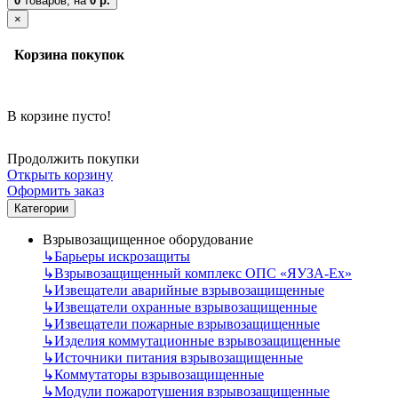
0
товаров,
на
0 р.
×
Корзина покупок
В корзине пусто!
Продолжить покупки
Открыть корзину
Оформить заказ
Категории
Взрывозащищенное оборудование
↳
Барьеры искрозащиты
↳
Взрывозащищенный комплекс ОПС «ЯУЗА-Ех»
↳
Извещатели аварийные взрывозащищенные
↳
Извещатели охранные взрывозащищенные
↳
Извещатели пожарные взрывозащищенные
↳
Изделия коммутационные взрывозащищенные
↳
Источники питания взрывозащищенные
↳
Коммутаторы взрывозащищенные
↳
Модули пожаротушения взрывозащищенные