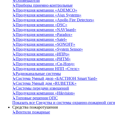
↳
Оповещатели
↳
Приборы приемно-контрольные
↳
Продукция компании «ADEMCO»
↳
Продукция компании «Ajax Systems»
↳
Продукция компании «Apollo Fire Detectors»
↳
Продукция компании «DSC»
↳
Продукция компании «NAVIgard»
↳
Продукция компании «Paradox»
↳
Продукция компании «Satel»
↳
Продукция компании «SONOFF»
↳
Продукция компании «System Sensor»
↳
Продукция компании «ИПРо»
↳
Продукция компании «РИТМ»
↳
Продукция компании «Си-Норд»
↳
Продукция компании НПП «Стелс»
↳
Радиоканальные системы
↳
Система Умный двор «БАСТИОН Smart Yard»
↳
Система Умный дом «RUBETEK»
↳
Системы передачи извещений
↳
Продукция компании «Hikvision»
↳
Типовые решения ОПС
Показать все Средства и системы охранно-пожарной сиг
Средства пожаротушения
↳
Вентили пожарные