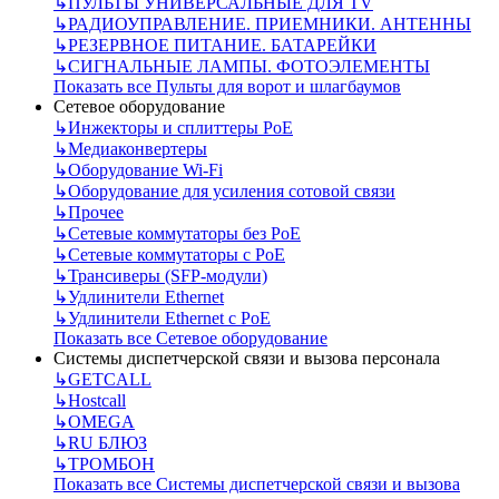
↳
ПУЛЬТЫ УНИВЕРСАЛЬНЫЕ ДЛЯ TV
↳
РАДИОУПРАВЛЕНИЕ. ПРИЕМНИКИ. АНТЕННЫ
↳
РЕЗЕРВНОЕ ПИТАНИЕ. БАТАРЕЙКИ
↳
СИГНАЛЬНЫЕ ЛАМПЫ. ФОТОЭЛЕМЕНТЫ
Показать все Пульты для ворот и шлагбаумов
Сетевое оборудование
↳
Инжекторы и сплиттеры РоЕ
↳
Медиаконвертеры
↳
Оборудование Wi-Fi
↳
Оборудование для усиления сотовой связи
↳
Прочее
↳
Сетевые коммутаторы без РоЕ
↳
Сетевые коммутаторы с РоЕ
↳
Трансиверы (SFP-модули)
↳
Удлинители Ethernet
↳
Удлинители Ethernet с PoE
Показать все Сетевое оборудование
Системы диспетчерской связи и вызова персонала
↳
GETCALL
↳
Hostcall
↳
OMEGA
↳
RU БЛЮЗ
↳
ТРОМБОН
Показать все Системы диспетчерской связи и вызова