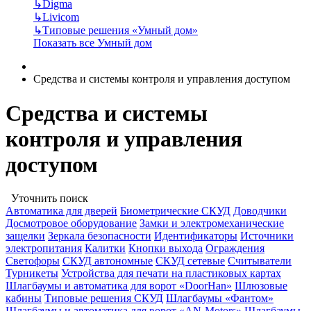
↳
Digma
↳
Livicom
↳
Типовые решения «Умный дом»
Показать все Умный дом
Средства и системы контроля и управления доступом
Средства и системы
контроля и управления
доступом
Уточнить поиск
Автоматика для дверей
Биометрические СКУД
Доводчики
Досмотровое оборудование
Замки и электромеханические
защелки
Зеркала безопасности
Идентификаторы
Источники
электропитания
Калитки
Кнопки выхода
Ограждения
Светофоры
СКУД автономные
СКУД сетевые
Считыватели
Турникеты
Устройства для печати на пластиковых картах
Шлагбаумы и автоматика для ворот «DoorHan»
Шлюзовые
кабины
Типовые решения СКУД
Шлагбаумы «Фантом»
Шлагбаумы и автоматика для ворот «AN-Motors»
Шлагбаумы