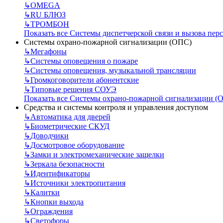
↳
OMEGA
↳
RU БЛЮЗ
↳
ТРОМБОН
Показать все Системы диспетчерской связи и вызова пер
Системы охрано-пожарной сигнализации (ОПС)
↳
Мегафоны
↳
Системы оповещения о пожаре
↳
Системы оповещения, музыкальной трансляции
↳
Громкоговорители абонентские
↳
Типовые решения СОУЭ
Показать все Системы охрано-пожарной сигнализации (
Средства и системы контроля и управления доступом
↳
Автоматика для дверей
↳
Биометрические СКУД
↳
Доводчики
↳
Досмотровое оборудование
↳
Замки и электромеханические защелки
↳
Зеркала безопасности
↳
Идентификаторы
↳
Источники электропитания
↳
Калитки
↳
Кнопки выхода
↳
Ограждения
↳
Светофоры