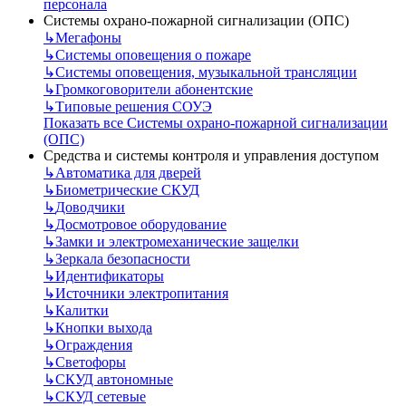
персонала
Системы охрано-пожарной сигнализации (ОПС)
↳
Мегафоны
↳
Системы оповещения о пожаре
↳
Системы оповещения, музыкальной трансляции
↳
Громкоговорители абонентские
↳
Типовые решения СОУЭ
Показать все Системы охрано-пожарной сигнализации
(ОПС)
Средства и системы контроля и управления доступом
↳
Автоматика для дверей
↳
Биометрические СКУД
↳
Доводчики
↳
Досмотровое оборудование
↳
Замки и электромеханические защелки
↳
Зеркала безопасности
↳
Идентификаторы
↳
Источники электропитания
↳
Калитки
↳
Кнопки выхода
↳
Ограждения
↳
Светофоры
↳
СКУД автономные
↳
СКУД сетевые