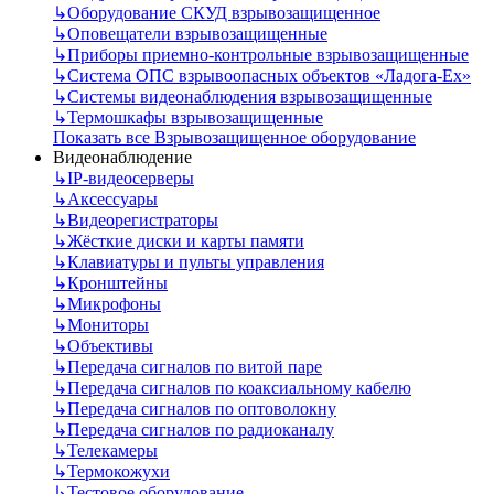
↳
Оборудование СКУД взрывозащищенное
↳
Оповещатели взрывозащищенные
↳
Приборы приемно-контрольные взрывозащищенные
↳
Система ОПС взрывоопасных объектов «Ладога-Ex»
↳
Системы видеонаблюдения взрывозащищенные
↳
Термошкафы взрывозащищенные
Показать все Взрывозащищенное оборудование
Видеонаблюдение
↳
IP-видеосерверы
↳
Аксессуары
↳
Видеорегистраторы
↳
Жёсткие диски и карты памяти
↳
Клавиатуры и пульты управления
↳
Кронштейны
↳
Микрофоны
↳
Мониторы
↳
Объективы
↳
Передача сигналов по витой паре
↳
Передача сигналов по коаксиальному кабелю
↳
Передача сигналов по оптоволокну
↳
Передача сигналов по радиоканалу
↳
Телекамеры
↳
Термокожухи
↳
Тестовое оборудование