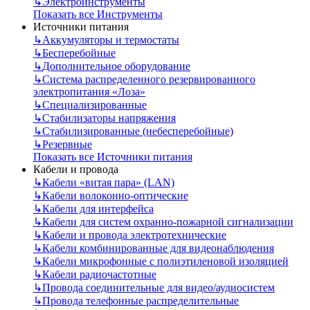
↳
Электроинструменты
Показать все Инструменты
Источники питания
↳
Аккумуляторы и термостаты
↳
Бесперебойные
↳
Дополнительное оборудование
↳
Система распределенного резервированного
электропитания «Лоза»
↳
Специализированные
↳
Стабилизаторы напряжения
↳
Стабилизированные (небесперебойные)
↳
Резервные
Показать все Источники питания
Кабели и провода
↳
Кабели «витая пара» (LAN)
↳
Кабели волоконно-оптические
↳
Кабели для интерфейса
↳
Кабели для систем охранно-пожарной сигнализации
↳
Кабели и провода электротехнические
↳
Кабели комбинированные для видеонаблюдения
↳
Кабели микрофонные с полиэтиленовой изоляцией
↳
Кабели радиочастотные
↳
Провода соединительные для видео/аудиосистем
↳
Провода телефонные распределительные