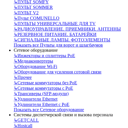
↳
ПУЛЬТ SOMFY
↳
ПУЛЬТ SOMMER
↳
ПУЛЬТ V2
↳
Пульт СOMUNELLO
↳
ПУЛЬТЫ УНИВЕРСАЛЬНЫЕ ДЛЯ TV
↳
РАДИОУПРАВЛЕНИЕ. ПРИЕМНИКИ. АНТЕННЫ
↳
РЕЗЕРВНОЕ ПИТАНИЕ. БАТАРЕЙКИ
↳
СИГНАЛЬНЫЕ ЛАМПЫ. ФОТОЭЛЕМЕНТЫ
Показать все Пульты для ворот и шлагбаумов
Сетевое оборудование
↳
Инжекторы и сплиттеры РоЕ
↳
Медиаконвертеры
↳
Оборудование Wi-Fi
↳
Оборудование для усиления сотовой связи
↳
Прочее
↳
Сетевые коммутаторы без РоЕ
↳
Сетевые коммутаторы с РоЕ
↳
Трансиверы (SFP-модули)
↳
Удлинители Ethernet
↳
Удлинители Ethernet с PoE
Показать все Сетевое оборудование
Системы диспетчерской связи и вызова персонала
↳
GETCALL
↳
Hostcall