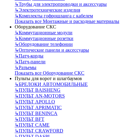
↳
Трубы для электропроводки и аксессуары
↳
Электротехнические изделия
↳
Комплекты гофрошланга с кабелем
Показать все Монтажные и расходные материалы
Оборудование СКС
↳
Коммутационные модули
↳
Коммутационные розетки
↳
Оборудование телефонии
↳
Оптические панели и аксессуары
↳
Патч-корды
↳
Патч-панели
↳
Разъемы
Показать все Оборудование СКС
Пульты для ворот и шлагбаумов
↳
БРЕЛОКИ АВТОМОБИЛЬНЫЕ
↳
ПУЛЬТ BAISHENG
↳
ПУЛЬТ AN-MOTORS
↳
ПУЛЬТ APOLLO
↳
ПУЛЬТ APRIMATIC
↳
ПУЛЬТ BENINCA
↳
ПУЛЬТ BFT
↳
ПУЛЬТ CAME
↳
ПУЛЬТ CRAWFORD
↳
ПУЛЬТ DASPI