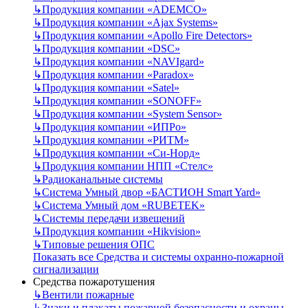
↳
Продукция компании «ADEMCO»
↳
Продукция компании «Ajax Systems»
↳
Продукция компании «Apollo Fire Detectors»
↳
Продукция компании «DSC»
↳
Продукция компании «NAVIgard»
↳
Продукция компании «Paradox»
↳
Продукция компании «Satel»
↳
Продукция компании «SONOFF»
↳
Продукция компании «System Sensor»
↳
Продукция компании «ИПРо»
↳
Продукция компании «РИТМ»
↳
Продукция компании «Си-Норд»
↳
Продукция компании НПП «Стелс»
↳
Радиоканальные системы
↳
Система Умный двор «БАСТИОН Smart Yard»
↳
Система Умный дом «RUBETEK»
↳
Системы передачи извещений
↳
Продукция компании «Hikvision»
↳
Типовые решения ОПС
Показать все Средства и системы охранно-пожарной
сигнализации
Средства пожаротушения
↳
Вентили пожарные
↳
Знаки и плакаты пожарной безопасности и охраны