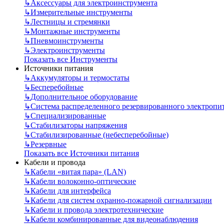
↳
Аксессуары для электроинструмента
↳
Измерительные инструменты
↳
Лестницы и стремянки
↳
Монтажные инструменты
↳
Пневмоинструменты
↳
Электроинструменты
Показать все Инструменты
Источники питания
↳
Аккумуляторы и термостаты
↳
Бесперебойные
↳
Дополнительное оборудование
↳
Система распределенного резервированного электропи
↳
Специализированные
↳
Стабилизаторы напряжения
↳
Стабилизированные (небесперебойные)
↳
Резервные
Показать все Источники питания
Кабели и провода
↳
Кабели «витая пара» (LAN)
↳
Кабели волоконно-оптические
↳
Кабели для интерфейса
↳
Кабели для систем охранно-пожарной сигнализации
↳
Кабели и провода электротехнические
↳
Кабели комбинированные для видеонаблюдения