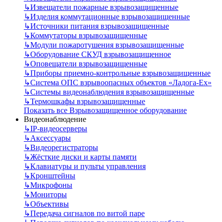
↳
Извещатели пожарные взрывозащищенные
↳
Изделия коммутационные взрывозащищенные
↳
Источники питания взрывозащищенные
↳
Коммутаторы взрывозащищенные
↳
Модули пожаротушения взрывозащищенные
↳
Оборудование СКУД взрывозащищенное
↳
Оповещатели взрывозащищенные
↳
Приборы приемно-контрольные взрывозащищенные
↳
Система ОПС взрывоопасных объектов «Ладога-Ex»
↳
Системы видеонаблюдения взрывозащищенные
↳
Термошкафы взрывозащищенные
Показать все Взрывозащищенное оборудование
Видеонаблюдение
↳
IP-видеосерверы
↳
Аксессуары
↳
Видеорегистраторы
↳
Жёсткие диски и карты памяти
↳
Клавиатуры и пульты управления
↳
Кронштейны
↳
Микрофоны
↳
Мониторы
↳
Объективы
↳
Передача сигналов по витой паре