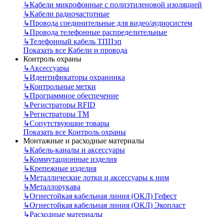
↳
Кабели микрофонные с полиэтиленовой изоляцией
↳
Кабели радиочастотные
↳
Провода соединительные для видео/аудиосистем
↳
Провода телефонные распределительные
↳
Телефонный кабель ТППэп
Показать все Кабели и провода
Контроль охраны
↳
Аксессуары
↳
Идентификаторы охранника
↳
Контрольные метки
↳
Программное обеспечение
↳
Регистраторы RFID
↳
Регистраторы ТМ
↳
Сопутствующие товары
Показать все Контроль охраны
Монтажные и расходные материалы
↳
Кабель-каналы и аксессуары
↳
Коммутационные изделия
↳
Крепежные изделия
↳
Металлические лотки и аксессуары к ним
↳
Металлорукава
↳
Огнестойкая кабельная линия (ОКЛ) Гефест
↳
Огнестойкая кабельная линия (ОКЛ) Экопласт
↳
Расходные материалы