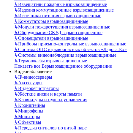
↳
Извещатели пожарные взрывозащищенные
↳
Изделия коммутационные взрывозащищенные
↳
Источники питания взрывозащищенные
↳
Коммутаторы взрывозащищенные
↳
Модули пожаротушения взрывозащищенные
↳
Оборудование СКУД взрывозащищенное
↳
Оповещатели взрывозащищенные
↳
Приборы приемно-контрольные взрывозащищенные
↳
Система ОПС взрывоопасных объектов «Ладога-Ex»
↳
Системы видеонаблюдения взрывозащищенные
↳
Термошкафы взрывозащищенные
Показать все Взрывозащищенное оборудование
Видеонаблюдение
↳
IP-видеосерверы
↳
Аксессуары
↳
Видеорегистраторы
↳
Жёсткие диски и карты памяти
↳
Клавиатуры и пульты управления
↳
Кронштейны
↳
Микрофоны
↳
Мониторы
↳
Объективы
↳
Передача сигналов по витой паре