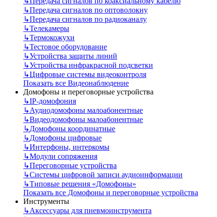
↳
Передача сигналов по коаксиальному кабелю
↳
Передача сигналов по оптоволокну
↳
Передача сигналов по радиоканалу
↳
Телекамеры
↳
Термокожухи
↳
Тестовое оборудование
↳
Устройства защиты линий
↳
Устройства инфракрасной подсветки
↳
Цифровые системы видеоконтроля
Показать все Видеонаблюдение
Домофоны и переговорные устройства
↳
IP-домофония
↳
Аудиодомофоны малоабонентные
↳
Видеодомофоны малоабонентные
↳
Домофоны координатные
↳
Домофоны цифровые
↳
Интерфоны, интеркомы
↳
Модули сопряжения
↳
Переговорные устройства
↳
Системы цифровой записи аудиоинформации
↳
Типовые решения «Домофоны»
Показать все Домофоны и переговорные устройства
Инструменты
↳
Аксессуары для пневмоинструмента