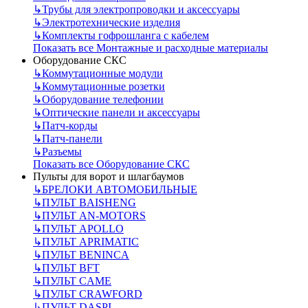
↳
Трубы для электропроводки и аксессуары
↳
Электротехнические изделия
↳
Комплекты гофрошланга с кабелем
Показать все Монтажные и расходные материалы
Оборудование СКС
↳
Коммутационные модули
↳
Коммутационные розетки
↳
Оборудование телефонии
↳
Оптические панели и аксессуары
↳
Патч-корды
↳
Патч-панели
↳
Разъемы
Показать все Оборудование СКС
Пульты для ворот и шлагбаумов
↳
БРЕЛОКИ АВТОМОБИЛЬНЫЕ
↳
ПУЛЬТ BAISHENG
↳
ПУЛЬТ AN-MOTORS
↳
ПУЛЬТ APOLLO
↳
ПУЛЬТ APRIMATIC
↳
ПУЛЬТ BENINCA
↳
ПУЛЬТ BFT
↳
ПУЛЬТ CAME
↳
ПУЛЬТ CRAWFORD
↳
ПУЛЬТ DASPI