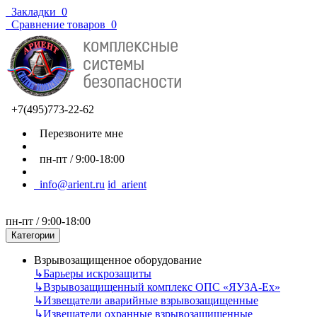
Закладки
0
Сравнение товаров
0
+7(495)773-22-62
Перезвоните мне
пн-пт / 9:00-18:00
info@arient.ru
id_arient
пн-пт / 9:00-18:00
Категории
Взрывозащищенное оборудование
↳
Барьеры искрозащиты
↳
Взрывозащищенный комплекс ОПС «ЯУЗА-Ех»
↳
Извещатели аварийные взрывозащищенные
↳
Извещатели охранные взрывозащищенные