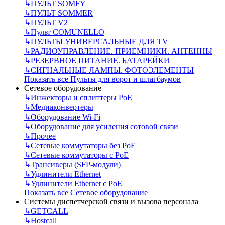
↳
ПУЛЬТ SOMFY
↳
ПУЛЬТ SOMMER
↳
ПУЛЬТ V2
↳
Пульт СOMUNELLO
↳
ПУЛЬТЫ УНИВЕРСАЛЬНЫЕ ДЛЯ TV
↳
РАДИОУПРАВЛЕНИЕ. ПРИЕМНИКИ. АНТЕННЫ
↳
РЕЗЕРВНОЕ ПИТАНИЕ. БАТАРЕЙКИ
↳
СИГНАЛЬНЫЕ ЛАМПЫ. ФОТОЭЛЕМЕНТЫ
Показать все Пульты для ворот и шлагбаумов
Сетевое оборудование
↳
Инжекторы и сплиттеры РоЕ
↳
Медиаконвертеры
↳
Оборудование Wi-Fi
↳
Оборудование для усиления сотовой связи
↳
Прочее
↳
Сетевые коммутаторы без РоЕ
↳
Сетевые коммутаторы с РоЕ
↳
Трансиверы (SFP-модули)
↳
Удлинители Ethernet
↳
Удлинители Ethernet с PoE
Показать все Сетевое оборудование
Системы диспетчерской связи и вызова персонала
↳
GETCALL
↳
Hostcall