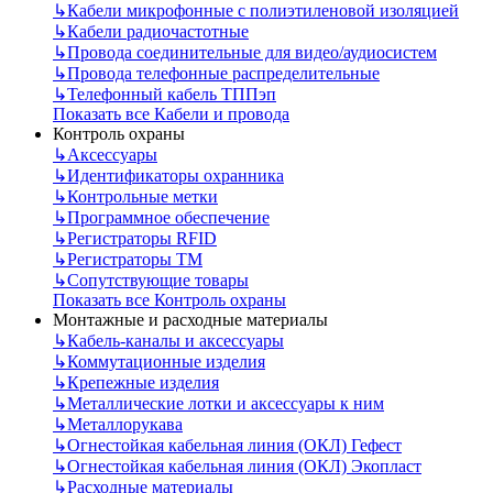
↳
Кабели микрофонные с полиэтиленовой изоляцией
↳
Кабели радиочастотные
↳
Провода соединительные для видео/аудиосистем
↳
Провода телефонные распределительные
↳
Телефонный кабель ТППэп
Показать все Кабели и провода
Контроль охраны
↳
Аксессуары
↳
Идентификаторы охранника
↳
Контрольные метки
↳
Программное обеспечение
↳
Регистраторы RFID
↳
Регистраторы ТМ
↳
Сопутствующие товары
Показать все Контроль охраны
Монтажные и расходные материалы
↳
Кабель-каналы и аксессуары
↳
Коммутационные изделия
↳
Крепежные изделия
↳
Металлические лотки и аксессуары к ним
↳
Металлорукава
↳
Огнестойкая кабельная линия (ОКЛ) Гефест
↳
Огнестойкая кабельная линия (ОКЛ) Экопласт
↳
Расходные материалы