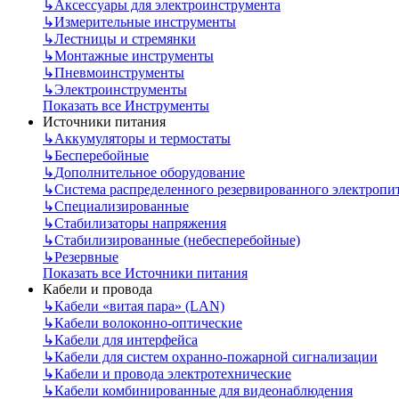
↳
Аксессуары для электроинструмента
↳
Измерительные инструменты
↳
Лестницы и стремянки
↳
Монтажные инструменты
↳
Пневмоинструменты
↳
Электроинструменты
Показать все Инструменты
Источники питания
↳
Аккумуляторы и термостаты
↳
Бесперебойные
↳
Дополнительное оборудование
↳
Система распределенного резервированного электропи
↳
Специализированные
↳
Стабилизаторы напряжения
↳
Стабилизированные (небесперебойные)
↳
Резервные
Показать все Источники питания
Кабели и провода
↳
Кабели «витая пара» (LAN)
↳
Кабели волоконно-оптические
↳
Кабели для интерфейса
↳
Кабели для систем охранно-пожарной сигнализации
↳
Кабели и провода электротехнические
↳
Кабели комбинированные для видеонаблюдения