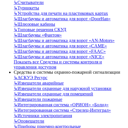
↳
Считыватели
↳
Турникеты
↳
Устройства для печати на пластиковых картах
↳
Шлагбаумы и автоматика для ворот «DoorHan»
↳
Шлюзовые кабины
↳
Типовые решения СКУД
↳
Шлагбаумы «Фантом»
↳
Шлагбаумы и автоматика для ворот «AN-Motors»
↳
Шлагбаумы и автоматика для ворот «CAME»
↳
Шлагбаумы и автоматика для ворот «FAAC»
↳
Шлагбаумы и автоматика для ворот «NICE»
Показать все Средства и системы контроля и
управления доступом
Средства и системы охранно-пожарной сигнализации
↳
АСКУЭ Ресурс
↳
Извещатели аварийные
↳
Извещатели охранные для наружной установки
↳
Извещатели охранные для помещений
↳
Извещатели пожарные
↳
Интегрированная система «ОРИОН» «Болид»
↳
Интегрированная система «Стрелец-Интеграл»
↳
Источники электропитания
↳
Оповещатели
↳
Приборы приемно-контрольные