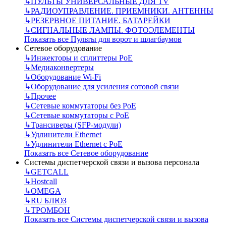
↳
ПУЛЬТЫ УНИВЕРСАЛЬНЫЕ ДЛЯ TV
↳
РАДИОУПРАВЛЕНИЕ. ПРИЕМНИКИ. АНТЕННЫ
↳
РЕЗЕРВНОЕ ПИТАНИЕ. БАТАРЕЙКИ
↳
СИГНАЛЬНЫЕ ЛАМПЫ. ФОТОЭЛЕМЕНТЫ
Показать все Пульты для ворот и шлагбаумов
Сетевое оборудование
↳
Инжекторы и сплиттеры РоЕ
↳
Медиаконвертеры
↳
Оборудование Wi-Fi
↳
Оборудование для усиления сотовой связи
↳
Прочее
↳
Сетевые коммутаторы без РоЕ
↳
Сетевые коммутаторы с РоЕ
↳
Трансиверы (SFP-модули)
↳
Удлинители Ethernet
↳
Удлинители Ethernet с PoE
Показать все Сетевое оборудование
Системы диспетчерской связи и вызова персонала
↳
GETCALL
↳
Hostcall
↳
OMEGA
↳
RU БЛЮЗ
↳
ТРОМБОН
Показать все Системы диспетчерской связи и вызова