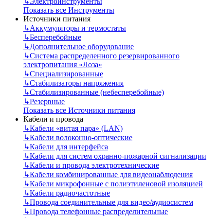
↳
Электроинструменты
Показать все Инструменты
Источники питания
↳
Аккумуляторы и термостаты
↳
Бесперебойные
↳
Дополнительное оборудование
↳
Система распределенного резервированного
электропитания «Лоза»
↳
Специализированные
↳
Стабилизаторы напряжения
↳
Стабилизированные (небесперебойные)
↳
Резервные
Показать все Источники питания
Кабели и провода
↳
Кабели «витая пара» (LAN)
↳
Кабели волоконно-оптические
↳
Кабели для интерфейса
↳
Кабели для систем охранно-пожарной сигнализации
↳
Кабели и провода электротехнические
↳
Кабели комбинированные для видеонаблюдения
↳
Кабели микрофонные с полиэтиленовой изоляцией
↳
Кабели радиочастотные
↳
Провода соединительные для видео/аудиосистем
↳
Провода телефонные распределительные