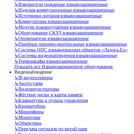
↳
Извещатели пожарные взрывозащищенные
↳
Изделия коммутационные взрывозащищенные
↳
Источники питания взрывозащищенные
↳
Коммутаторы взрывозащищенные
↳
Модули пожаротушения взрывозащищенные
↳
Оборудование СКУД взрывозащищенное
↳
Оповещатели взрывозащищенные
↳
Приборы приемно-контрольные взрывозащищенные
↳
Система ОПС взрывоопасных объектов «Ладога-Ex»
↳
Системы видеонаблюдения взрывозащищенные
↳
Термошкафы взрывозащищенные
Показать все Взрывозащищенное оборудование
Видеонаблюдение
↳
IP-видеосерверы
↳
Аксессуары
↳
Видеорегистраторы
↳
Жёсткие диски и карты памяти
↳
Клавиатуры и пульты управления
↳
Кронштейны
↳
Микрофоны
↳
Мониторы
↳
Объективы
↳
Передача сигналов по витой паре