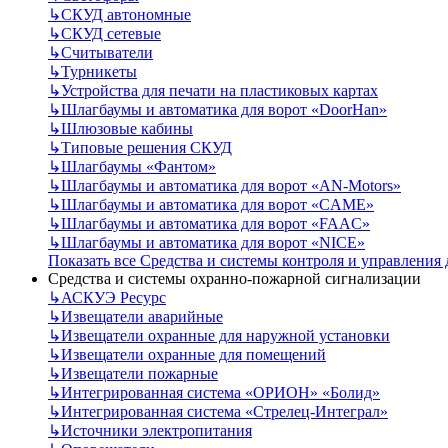
↳
СКУД автономные
↳
СКУД сетевые
↳
Считыватели
↳
Турникеты
↳
Устройства для печати на пластиковых картах
↳
Шлагбаумы и автоматика для ворот «DoorHan»
↳
Шлюзовые кабины
↳
Типовые решения СКУД
↳
Шлагбаумы «Фантом»
↳
Шлагбаумы и автоматика для ворот «AN-Motors»
↳
Шлагбаумы и автоматика для ворот «CAME»
↳
Шлагбаумы и автоматика для ворот «FAAC»
↳
Шлагбаумы и автоматика для ворот «NICE»
Показать все Средства и системы контроля и управления
Средства и системы охранно-пожарной сигнализации
↳
АСКУЭ Ресурс
↳
Извещатели аварийные
↳
Извещатели охранные для наружной установки
↳
Извещатели охранные для помещений
↳
Извещатели пожарные
↳
Интегрированная система «ОРИОН» «Болид»
↳
Интегрированная система «Стрелец-Интеграл»
↳
Источники электропитания