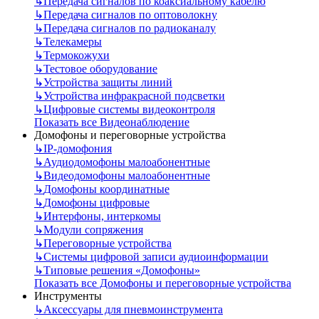
↳
Передача сигналов по коаксиальному кабелю
↳
Передача сигналов по оптоволокну
↳
Передача сигналов по радиоканалу
↳
Телекамеры
↳
Термокожухи
↳
Тестовое оборудование
↳
Устройства защиты линий
↳
Устройства инфракрасной подсветки
↳
Цифровые системы видеоконтроля
Показать все Видеонаблюдение
Домофоны и переговорные устройства
↳
IP-домофония
↳
Аудиодомофоны малоабонентные
↳
Видеодомофоны малоабонентные
↳
Домофоны координатные
↳
Домофоны цифровые
↳
Интерфоны, интеркомы
↳
Модули сопряжения
↳
Переговорные устройства
↳
Системы цифровой записи аудиоинформации
↳
Типовые решения «Домофоны»
Показать все Домофоны и переговорные устройства
Инструменты
↳
Аксессуары для пневмоинструмента