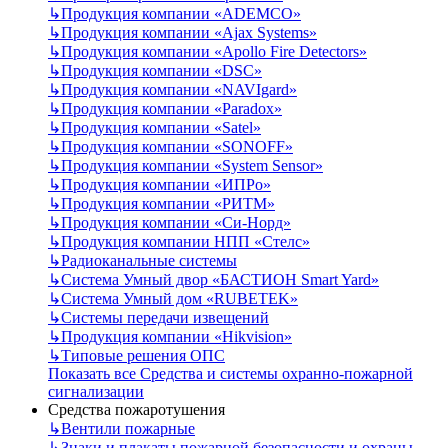
↳
Продукция компании «ADEMCO»
↳
Продукция компании «Ajax Systems»
↳
Продукция компании «Apollo Fire Detectors»
↳
Продукция компании «DSC»
↳
Продукция компании «NAVIgard»
↳
Продукция компании «Paradox»
↳
Продукция компании «Satel»
↳
Продукция компании «SONOFF»
↳
Продукция компании «System Sensor»
↳
Продукция компании «ИПРо»
↳
Продукция компании «РИТМ»
↳
Продукция компании «Си-Норд»
↳
Продукция компании НПП «Стелс»
↳
Радиоканальные системы
↳
Система Умный двор «БАСТИОН Smart Yard»
↳
Система Умный дом «RUBETEK»
↳
Системы передачи извещений
↳
Продукция компании «Hikvision»
↳
Типовые решения ОПС
Показать все Средства и системы охранно-пожарной
сигнализации
Средства пожаротушения
↳
Вентили пожарные
↳
Знаки и плакаты пожарной безопасности и охраны