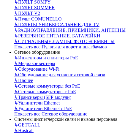
↳
ПУЛЬТ SOMFY
↳
ПУЛЬТ SOMMER
↳
ПУЛЬТ V2
↳
Пульт СOMUNELLO
↳
ПУЛЬТЫ УНИВЕРСАЛЬНЫЕ ДЛЯ TV
↳
РАДИОУПРАВЛЕНИЕ. ПРИЕМНИКИ. АНТЕННЫ
↳
РЕЗЕРВНОЕ ПИТАНИЕ. БАТАРЕЙКИ
↳
СИГНАЛЬНЫЕ ЛАМПЫ. ФОТОЭЛЕМЕНТЫ
Показать все Пульты для ворот и шлагбаумов
Сетевое оборудование
↳
Инжекторы и сплиттеры РоЕ
↳
Медиаконвертеры
↳
Оборудование Wi-Fi
↳
Оборудование для усиления сотовой связи
↳
Прочее
↳
Сетевые коммутаторы без РоЕ
↳
Сетевые коммутаторы с РоЕ
↳
Трансиверы (SFP-модули)
↳
Удлинители Ethernet
↳
Удлинители Ethernet с PoE
Показать все Сетевое оборудование
Системы диспетчерской связи и вызова персонала
↳
GETCALL
↳
Hostcall