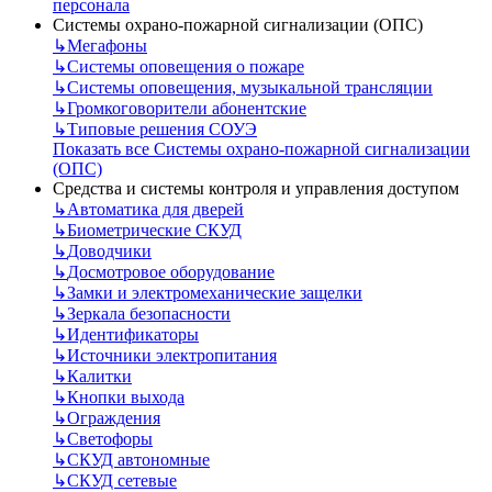
персонала
Системы охрано-пожарной сигнализации (ОПС)
↳
Мегафоны
↳
Системы оповещения о пожаре
↳
Системы оповещения, музыкальной трансляции
↳
Громкоговорители абонентские
↳
Типовые решения СОУЭ
Показать все Системы охрано-пожарной сигнализации
(ОПС)
Средства и системы контроля и управления доступом
↳
Автоматика для дверей
↳
Биометрические СКУД
↳
Доводчики
↳
Досмотровое оборудование
↳
Замки и электромеханические защелки
↳
Зеркала безопасности
↳
Идентификаторы
↳
Источники электропитания
↳
Калитки
↳
Кнопки выхода
↳
Ограждения
↳
Светофоры
↳
СКУД автономные
↳
СКУД сетевые