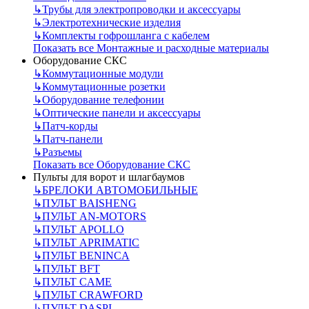
↳
Трубы для электропроводки и аксессуары
↳
Электротехнические изделия
↳
Комплекты гофрошланга с кабелем
Показать все Монтажные и расходные материалы
Оборудование СКС
↳
Коммутационные модули
↳
Коммутационные розетки
↳
Оборудование телефонии
↳
Оптические панели и аксессуары
↳
Патч-корды
↳
Патч-панели
↳
Разъемы
Показать все Оборудование СКС
Пульты для ворот и шлагбаумов
↳
БРЕЛОКИ АВТОМОБИЛЬНЫЕ
↳
ПУЛЬТ BAISHENG
↳
ПУЛЬТ AN-MOTORS
↳
ПУЛЬТ APOLLO
↳
ПУЛЬТ APRIMATIC
↳
ПУЛЬТ BENINCA
↳
ПУЛЬТ BFT
↳
ПУЛЬТ CAME
↳
ПУЛЬТ CRAWFORD
↳
ПУЛЬТ DASPI