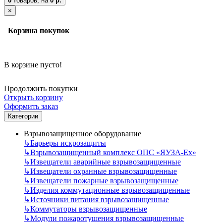
0
товаров,
на
0 р.
×
Корзина покупок
В корзине пусто!
Продолжить покупки
Открыть корзину
Оформить заказ
Категории
Взрывозащищенное оборудование
↳
Барьеры искрозащиты
↳
Взрывозащищенный комплекс ОПС «ЯУЗА-Ех»
↳
Извещатели аварийные взрывозащищенные
↳
Извещатели охранные взрывозащищенные
↳
Извещатели пожарные взрывозащищенные
↳
Изделия коммутационные взрывозащищенные
↳
Источники питания взрывозащищенные
↳
Коммутаторы взрывозащищенные
↳
Модули пожаротушения взрывозащищенные