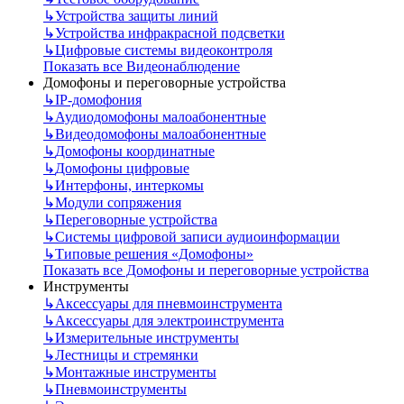
↳
Устройства защиты линий
↳
Устройства инфракрасной подсветки
↳
Цифровые системы видеоконтроля
Показать все Видеонаблюдение
Домофоны и переговорные устройства
↳
IP-домофония
↳
Аудиодомофоны малоабонентные
↳
Видеодомофоны малоабонентные
↳
Домофоны координатные
↳
Домофоны цифровые
↳
Интерфоны, интеркомы
↳
Модули сопряжения
↳
Переговорные устройства
↳
Системы цифровой записи аудиоинформации
↳
Типовые решения «Домофоны»
Показать все Домофоны и переговорные устройства
Инструменты
↳
Аксессуары для пневмоинструмента
↳
Аксессуары для электроинструмента
↳
Измерительные инструменты
↳
Лестницы и стремянки
↳
Монтажные инструменты
↳
Пневмоинструменты