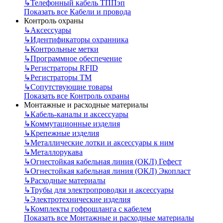
↳
Телефонный кабель ТППэп
Показать все Кабели и провода
Контроль охраны
↳
Аксессуары
↳
Идентификаторы охранника
↳
Контрольные метки
↳
Программное обеспечение
↳
Регистраторы RFID
↳
Регистраторы ТМ
↳
Сопутствующие товары
Показать все Контроль охраны
Монтажные и расходные материалы
↳
Кабель-каналы и аксессуары
↳
Коммутационные изделия
↳
Крепежные изделия
↳
Металлические лотки и аксессуары к ним
↳
Металлорукава
↳
Огнестойкая кабельная линия (ОКЛ) Гефест
↳
Огнестойкая кабельная линия (ОКЛ) Экопласт
↳
Расходные материалы
↳
Трубы для электропроводки и аксессуары
↳
Электротехнические изделия
↳
Комплекты гофрошланга с кабелем
Показать все Монтажные и расходные материалы