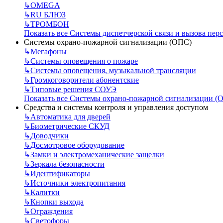
↳
OMEGA
↳
RU БЛЮЗ
↳
ТРОМБОН
Показать все Системы диспетчерской связи и вызова пер
Системы охрано-пожарной сигнализации (ОПС)
↳
Мегафоны
↳
Системы оповещения о пожаре
↳
Системы оповещения, музыкальной трансляции
↳
Громкоговорители абонентские
↳
Типовые решения СОУЭ
Показать все Системы охрано-пожарной сигнализации (
Средства и системы контроля и управления доступом
↳
Автоматика для дверей
↳
Биометрические СКУД
↳
Доводчики
↳
Досмотровое оборудование
↳
Замки и электромеханические защелки
↳
Зеркала безопасности
↳
Идентификаторы
↳
Источники электропитания
↳
Калитки
↳
Кнопки выхода
↳
Ограждения
↳
Светофоры