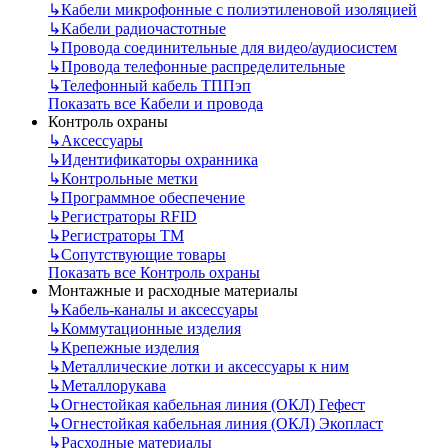
↳
Кабели микрофонные с полиэтиленовой изоляцией
↳
Кабели радиочастотные
↳
Провода соединительные для видео/аудиосистем
↳
Провода телефонные распределительные
↳
Телефонный кабель ТППэп
Показать все Кабели и провода
Контроль охраны
↳
Аксессуары
↳
Идентификаторы охранника
↳
Контрольные метки
↳
Программное обеспечение
↳
Регистраторы RFID
↳
Регистраторы ТМ
↳
Сопутствующие товары
Показать все Контроль охраны
Монтажные и расходные материалы
↳
Кабель-каналы и аксессуары
↳
Коммутационные изделия
↳
Крепежные изделия
↳
Металлические лотки и аксессуары к ним
↳
Металлорукава
↳
Огнестойкая кабельная линия (ОКЛ) Гефест
↳
Огнестойкая кабельная линия (ОКЛ) Экопласт
↳
Расходные материалы