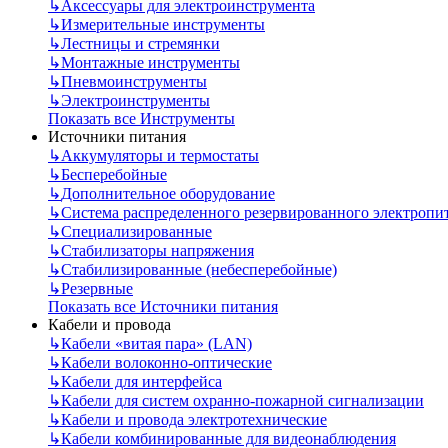
↳
Аксессуары для электроинструмента
↳
Измерительные инструменты
↳
Лестницы и стремянки
↳
Монтажные инструменты
↳
Пневмоинструменты
↳
Электроинструменты
Показать все Инструменты
Источники питания
↳
Аккумуляторы и термостаты
↳
Бесперебойные
↳
Дополнительное оборудование
↳
Система распределенного резервированного электропи
↳
Специализированные
↳
Стабилизаторы напряжения
↳
Стабилизированные (небесперебойные)
↳
Резервные
Показать все Источники питания
Кабели и провода
↳
Кабели «витая пара» (LAN)
↳
Кабели волоконно-оптические
↳
Кабели для интерфейса
↳
Кабели для систем охранно-пожарной сигнализации
↳
Кабели и провода электротехнические
↳
Кабели комбинированные для видеонаблюдения