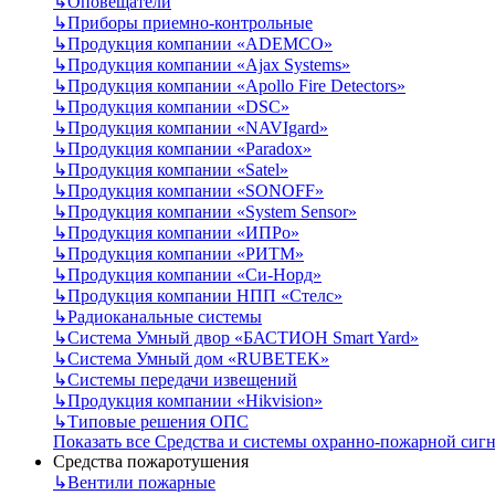
↳
Оповещатели
↳
Приборы приемно-контрольные
↳
Продукция компании «ADEMCO»
↳
Продукция компании «Ajax Systems»
↳
Продукция компании «Apollo Fire Detectors»
↳
Продукция компании «DSC»
↳
Продукция компании «NAVIgard»
↳
Продукция компании «Paradox»
↳
Продукция компании «Satel»
↳
Продукция компании «SONOFF»
↳
Продукция компании «System Sensor»
↳
Продукция компании «ИПРо»
↳
Продукция компании «РИТМ»
↳
Продукция компании «Си-Норд»
↳
Продукция компании НПП «Стелс»
↳
Радиоканальные системы
↳
Система Умный двор «БАСТИОН Smart Yard»
↳
Система Умный дом «RUBETEK»
↳
Системы передачи извещений
↳
Продукция компании «Hikvision»
↳
Типовые решения ОПС
Показать все Средства и системы охранно-пожарной сиг
Средства пожаротушения
↳
Вентили пожарные