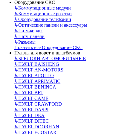
Оборудование СКС
↳
Коммутационные модули
↳
Коммутационные розетки
↳
Оборудование телефонии
↳
Оптические панели и аксессуары
↳
Патч-корды
↳
Патч-панели
↳
Разъемы
Показать все Оборудование СКС
Пульты для ворот и шлагбаумов
↳
БРЕЛОКИ АВТОМОБИЛЬНЫЕ
↳
ПУЛЬТ BAISHENG
↳
ПУЛЬТ AN-MOTORS
↳
ПУЛЬТ APOLLO
↳
ПУЛЬТ APRIMATIC
↳
ПУЛЬТ BENINCA
↳
ПУЛЬТ BFT
↳
ПУЛЬТ CAME
↳
ПУЛЬТ CRAWFORD
↳
ПУЛЬТ DASPI
↳
ПУЛЬТ DEA
↳
ПУЛЬТ DITEC
↳
ПУЛЬТ DOORHAN
↳
ПУЛЬТ ECOSTAR