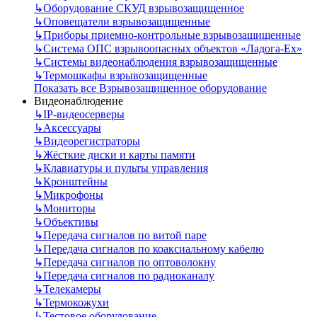
↳
Оборудование СКУД взрывозащищенное
↳
Оповещатели взрывозащищенные
↳
Приборы приемно-контрольные взрывозащищенные
↳
Система ОПС взрывоопасных объектов «Ладога-Ex»
↳
Системы видеонаблюдения взрывозащищенные
↳
Термошкафы взрывозащищенные
Показать все Взрывозащищенное оборудование
Видеонаблюдение
↳
IP-видеосерверы
↳
Аксессуары
↳
Видеорегистраторы
↳
Жёсткие диски и карты памяти
↳
Клавиатуры и пульты управления
↳
Кронштейны
↳
Микрофоны
↳
Мониторы
↳
Объективы
↳
Передача сигналов по витой паре
↳
Передача сигналов по коаксиальному кабелю
↳
Передача сигналов по оптоволокну
↳
Передача сигналов по радиоканалу
↳
Телекамеры
↳
Термокожухи
↳
Тестовое оборудование