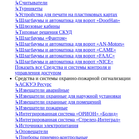
↳
Считыватели
↳
Турникеты
↳
Устройства для печати на пластиковых картах
↳
Шлагбаумы и автоматика для ворот «DoorHan»
↳
Шлюзовые кабины
↳
Типовые решения СКУД
↳
Шлагбаумы «Фантом»
↳
Шлагбаумы и автоматика для ворот «AN-Motors»
↳
Шлагбаумы и автоматика для ворот «CAME»
↳
Шлагбаумы и автоматика для ворот «FAAC»
↳
Шлагбаумы и автоматика для ворот «NICE»
Показать все Средства и системы контроля и
управления доступом
Средства и системы охранно-пожарной сигнализации
↳
АСКУЭ Ресурс
↳
Извещатели аварийные
↳
Извещатели охранные для наружной установки
↳
Извещатели охранные для помещений
↳
Извещатели пожарные
↳
Интегрированная система «ОРИОН» «Болид»
↳
Интегрированная система «Стрелец-Интеграл»
↳
Источники электропитания
↳
Оповещатели
↳
Приборы приемно-контрольные