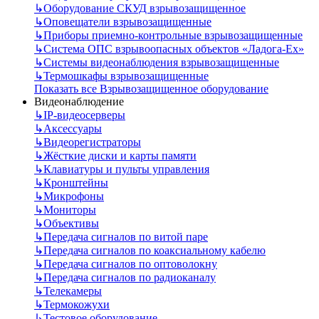
↳
Оборудование СКУД взрывозащищенное
↳
Оповещатели взрывозащищенные
↳
Приборы приемно-контрольные взрывозащищенные
↳
Система ОПС взрывоопасных объектов «Ладога-Ex»
↳
Системы видеонаблюдения взрывозащищенные
↳
Термошкафы взрывозащищенные
Показать все Взрывозащищенное оборудование
Видеонаблюдение
↳
IP-видеосерверы
↳
Аксессуары
↳
Видеорегистраторы
↳
Жёсткие диски и карты памяти
↳
Клавиатуры и пульты управления
↳
Кронштейны
↳
Микрофоны
↳
Мониторы
↳
Объективы
↳
Передача сигналов по витой паре
↳
Передача сигналов по коаксиальному кабелю
↳
Передача сигналов по оптоволокну
↳
Передача сигналов по радиоканалу
↳
Телекамеры
↳
Термокожухи
↳
Тестовое оборудование