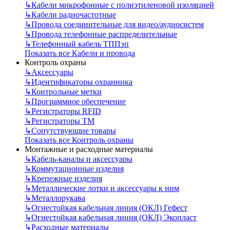
↳
Кабели микрофонные с полиэтиленовой изоляцией
↳
Кабели радиочастотные
↳
Провода соединительные для видео/аудиосистем
↳
Провода телефонные распределительные
↳
Телефонный кабель ТППэп
Показать все Кабели и провода
Контроль охраны
↳
Аксессуары
↳
Идентификаторы охранника
↳
Контрольные метки
↳
Программное обеспечение
↳
Регистраторы RFID
↳
Регистраторы ТМ
↳
Сопутствующие товары
Показать все Контроль охраны
Монтажные и расходные материалы
↳
Кабель-каналы и аксессуары
↳
Коммутационные изделия
↳
Крепежные изделия
↳
Металлические лотки и аксессуары к ним
↳
Металлорукава
↳
Огнестойкая кабельная линия (ОКЛ) Гефест
↳
Огнестойкая кабельная линия (ОКЛ) Экопласт
↳
Расходные материалы