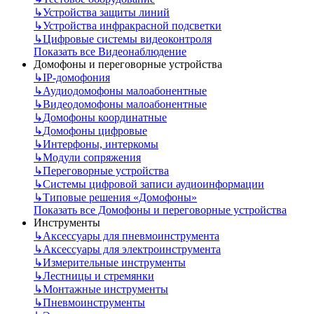
↳
Устройства защиты линий
↳
Устройства инфракрасной подсветки
↳
Цифровые системы видеоконтроля
Показать все Видеонаблюдение
Домофоны и переговорные устройства
↳
IP-домофония
↳
Аудиодомофоны малоабонентные
↳
Видеодомофоны малоабонентные
↳
Домофоны координатные
↳
Домофоны цифровые
↳
Интерфоны, интеркомы
↳
Модули сопряжения
↳
Переговорные устройства
↳
Системы цифровой записи аудиоинформации
↳
Типовые решения «Домофоны»
Показать все Домофоны и переговорные устройства
Инструменты
↳
Аксессуары для пневмоинструмента
↳
Аксессуары для электроинструмента
↳
Измерительные инструменты
↳
Лестницы и стремянки
↳
Монтажные инструменты
↳
Пневмоинструменты