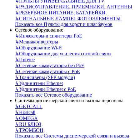
↳
ПУЛЬТЫ УНИВЕРСАЛЬНЫЕ ДЛЯ TV
↳
РАДИОУПРАВЛЕНИЕ. ПРИЕМНИКИ. АНТЕННЫ
↳
РЕЗЕРВНОЕ ПИТАНИЕ. БАТАРЕЙКИ
↳
СИГНАЛЬНЫЕ ЛАМПЫ. ФОТОЭЛЕМЕНТЫ
Показать все Пульты для ворот и шлагбаумов
Сетевое оборудование
↳
Инжекторы и сплиттеры РоЕ
↳
Медиаконвертеры
↳
Оборудование Wi-Fi
↳
Оборудование для усиления сотовой связи
↳
Прочее
↳
Сетевые коммутаторы без РоЕ
↳
Сетевые коммутаторы с РоЕ
↳
Трансиверы (SFP-модули)
↳
Удлинители Ethernet
↳
Удлинители Ethernet с PoE
Показать все Сетевое оборудование
Системы диспетчерской связи и вызова персонала
↳
GETCALL
↳
Hostcall
↳
OMEGA
↳
RU БЛЮЗ
↳
ТРОМБОН
Показать все Системы диспетчерской связи и вызова