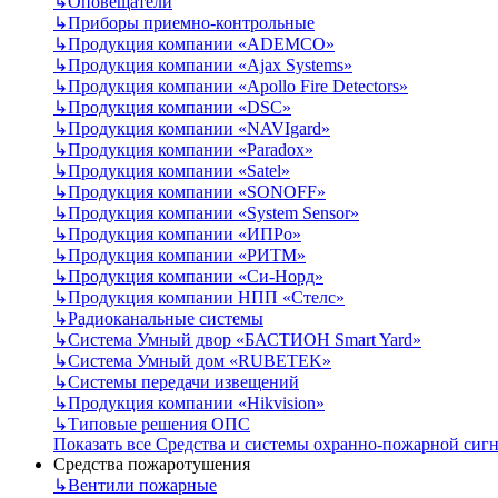
↳
Оповещатели
↳
Приборы приемно-контрольные
↳
Продукция компании «ADEMCO»
↳
Продукция компании «Ajax Systems»
↳
Продукция компании «Apollo Fire Detectors»
↳
Продукция компании «DSC»
↳
Продукция компании «NAVIgard»
↳
Продукция компании «Paradox»
↳
Продукция компании «Satel»
↳
Продукция компании «SONOFF»
↳
Продукция компании «System Sensor»
↳
Продукция компании «ИПРо»
↳
Продукция компании «РИТМ»
↳
Продукция компании «Си-Норд»
↳
Продукция компании НПП «Стелс»
↳
Радиоканальные системы
↳
Система Умный двор «БАСТИОН Smart Yard»
↳
Система Умный дом «RUBETEK»
↳
Системы передачи извещений
↳
Продукция компании «Hikvision»
↳
Типовые решения ОПС
Показать все Средства и системы охранно-пожарной сиг
Средства пожаротушения
↳
Вентили пожарные