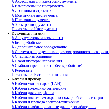
↳
Аксессуары для электроинструмента
↳
Измерительные инструменты
↳
Лестницы и стремянки
↳
Монтажные инструменты
↳
Пневмоинструменты
↳
Электроинструменты
Показать все Инструменты
Источники питания
↳
Аккумуляторы и термостаты
↳
Бесперебойные
↳
Дополнительное оборудование
↳
Система распределенного резервированного электропи
↳
Специализированные
↳
Стабилизаторы напряжения
↳
Стабилизированные (небесперебойные)
↳
Резервные
Показать все Источники питания
Кабели и провода
↳
Кабели «витая пара» (LAN)
↳
Кабели волоконно-оптические
↳
Кабели для интерфейса
↳
Кабели для систем охранно-пожарной сигнализации
↳
Кабели и провода электротехнические
↳
Кабели комбинированные для видеонаблюдения