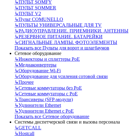
↳
ПУЛЬТ SOMFY
↳
ПУЛЬТ SOMMER
↳
ПУЛЬТ V2
↳
Пульт СOMUNELLO
↳
ПУЛЬТЫ УНИВЕРСАЛЬНЫЕ ДЛЯ TV
↳
РАДИОУПРАВЛЕНИЕ. ПРИЕМНИКИ. АНТЕННЫ
↳
РЕЗЕРВНОЕ ПИТАНИЕ. БАТАРЕЙКИ
↳
СИГНАЛЬНЫЕ ЛАМПЫ. ФОТОЭЛЕМЕНТЫ
Показать все Пульты для ворот и шлагбаумов
Сетевое оборудование
↳
Инжекторы и сплиттеры РоЕ
↳
Медиаконвертеры
↳
Оборудование Wi-Fi
↳
Оборудование для усиления сотовой связи
↳
Прочее
↳
Сетевые коммутаторы без РоЕ
↳
Сетевые коммутаторы с РоЕ
↳
Трансиверы (SFP-модули)
↳
Удлинители Ethernet
↳
Удлинители Ethernet с PoE
Показать все Сетевое оборудование
Системы диспетчерской связи и вызова персонала
↳
GETCALL
↳
Hostcall