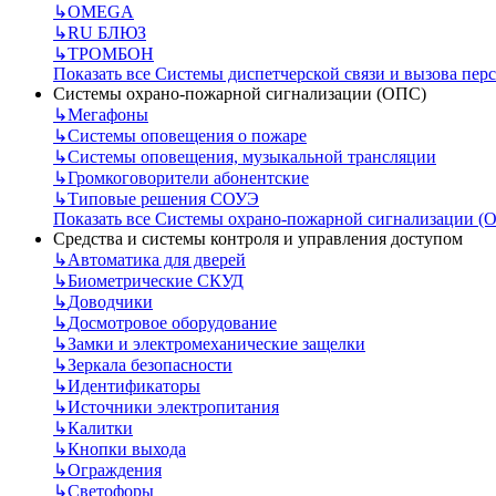
↳
OMEGA
↳
RU БЛЮЗ
↳
ТРОМБОН
Показать все Системы диспетчерской связи и вызова пер
Системы охрано-пожарной сигнализации (ОПС)
↳
Мегафоны
↳
Системы оповещения о пожаре
↳
Системы оповещения, музыкальной трансляции
↳
Громкоговорители абонентские
↳
Типовые решения СОУЭ
Показать все Системы охрано-пожарной сигнализации (
Средства и системы контроля и управления доступом
↳
Автоматика для дверей
↳
Биометрические СКУД
↳
Доводчики
↳
Досмотровое оборудование
↳
Замки и электромеханические защелки
↳
Зеркала безопасности
↳
Идентификаторы
↳
Источники электропитания
↳
Калитки
↳
Кнопки выхода
↳
Ограждения
↳
Светофоры