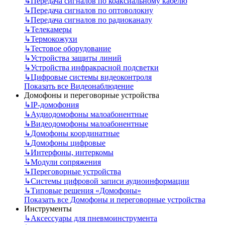
↳
Передача сигналов по коаксиальному кабелю
↳
Передача сигналов по оптоволокну
↳
Передача сигналов по радиоканалу
↳
Телекамеры
↳
Термокожухи
↳
Тестовое оборудование
↳
Устройства защиты линий
↳
Устройства инфракрасной подсветки
↳
Цифровые системы видеоконтроля
Показать все Видеонаблюдение
Домофоны и переговорные устройства
↳
IP-домофония
↳
Аудиодомофоны малоабонентные
↳
Видеодомофоны малоабонентные
↳
Домофоны координатные
↳
Домофоны цифровые
↳
Интерфоны, интеркомы
↳
Модули сопряжения
↳
Переговорные устройства
↳
Системы цифровой записи аудиоинформации
↳
Типовые решения «Домофоны»
Показать все Домофоны и переговорные устройства
Инструменты
↳
Аксессуары для пневмоинструмента