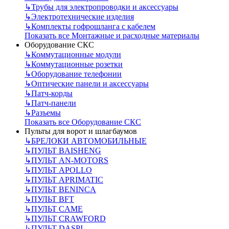
↳
Трубы для электропроводки и аксессуары
↳
Электротехнические изделия
↳
Комплекты гофрошланга с кабелем
Показать все Монтажные и расходные материалы
Оборудование СКС
↳
Коммутационные модули
↳
Коммутационные розетки
↳
Оборудование телефонии
↳
Оптические панели и аксессуары
↳
Патч-корды
↳
Патч-панели
↳
Разъемы
Показать все Оборудование СКС
Пульты для ворот и шлагбаумов
↳
БРЕЛОКИ АВТОМОБИЛЬНЫЕ
↳
ПУЛЬТ BAISHENG
↳
ПУЛЬТ AN-MOTORS
↳
ПУЛЬТ APOLLO
↳
ПУЛЬТ APRIMATIC
↳
ПУЛЬТ BENINCA
↳
ПУЛЬТ BFT
↳
ПУЛЬТ CAME
↳
ПУЛЬТ CRAWFORD
↳
ПУЛЬТ DASPI