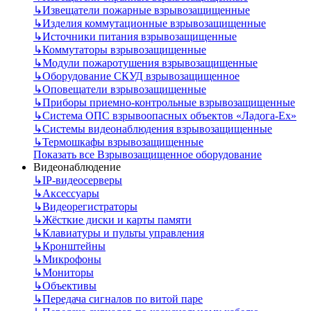
↳
Извещатели пожарные взрывозащищенные
↳
Изделия коммутационные взрывозащищенные
↳
Источники питания взрывозащищенные
↳
Коммутаторы взрывозащищенные
↳
Модули пожаротушения взрывозащищенные
↳
Оборудование СКУД взрывозащищенное
↳
Оповещатели взрывозащищенные
↳
Приборы приемно-контрольные взрывозащищенные
↳
Система ОПС взрывоопасных объектов «Ладога-Ex»
↳
Системы видеонаблюдения взрывозащищенные
↳
Термошкафы взрывозащищенные
Показать все Взрывозащищенное оборудование
Видеонаблюдение
↳
IP-видеосерверы
↳
Аксессуары
↳
Видеорегистраторы
↳
Жёсткие диски и карты памяти
↳
Клавиатуры и пульты управления
↳
Кронштейны
↳
Микрофоны
↳
Мониторы
↳
Объективы
↳
Передача сигналов по витой паре