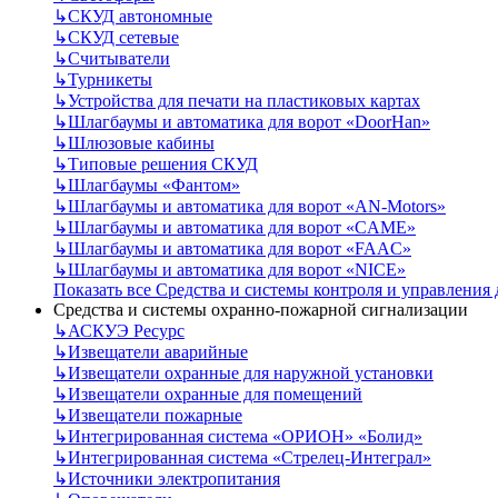
↳
СКУД автономные
↳
СКУД сетевые
↳
Считыватели
↳
Турникеты
↳
Устройства для печати на пластиковых картах
↳
Шлагбаумы и автоматика для ворот «DoorHan»
↳
Шлюзовые кабины
↳
Типовые решения СКУД
↳
Шлагбаумы «Фантом»
↳
Шлагбаумы и автоматика для ворот «AN-Motors»
↳
Шлагбаумы и автоматика для ворот «CAME»
↳
Шлагбаумы и автоматика для ворот «FAAC»
↳
Шлагбаумы и автоматика для ворот «NICE»
Показать все Средства и системы контроля и управления
Средства и системы охранно-пожарной сигнализации
↳
АСКУЭ Ресурс
↳
Извещатели аварийные
↳
Извещатели охранные для наружной установки
↳
Извещатели охранные для помещений
↳
Извещатели пожарные
↳
Интегрированная система «ОРИОН» «Болид»
↳
Интегрированная система «Стрелец-Интеграл»
↳
Источники электропитания