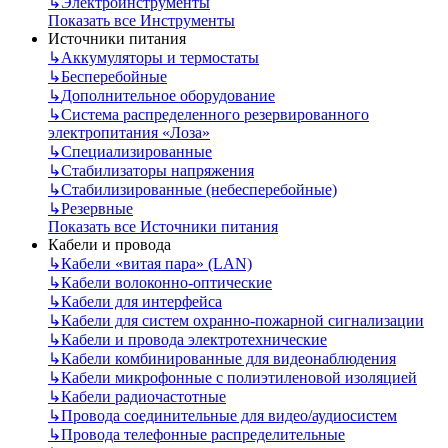
↳
Электроинструменты
Показать все Инструменты
Источники питания
↳
Аккумуляторы и термостаты
↳
Бесперебойные
↳
Дополнительное оборудование
↳
Система распределенного резервированного
электропитания «Лоза»
↳
Специализированные
↳
Стабилизаторы напряжения
↳
Стабилизированные (небесперебойные)
↳
Резервные
Показать все Источники питания
Кабели и провода
↳
Кабели «витая пара» (LAN)
↳
Кабели волоконно-оптические
↳
Кабели для интерфейса
↳
Кабели для систем охранно-пожарной сигнализации
↳
Кабели и провода электротехнические
↳
Кабели комбинированные для видеонаблюдения
↳
Кабели микрофонные с полиэтиленовой изоляцией
↳
Кабели радиочастотные
↳
Провода соединительные для видео/аудиосистем
↳
Провода телефонные распределительные