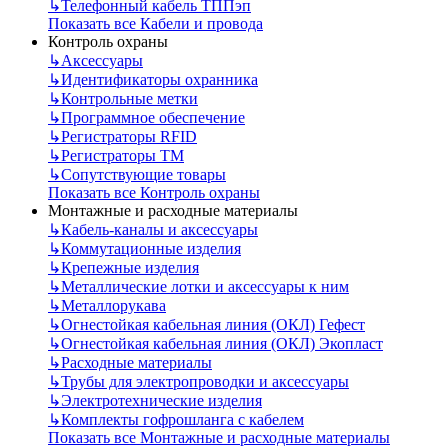
↳
Телефонный кабель ТППэп
Показать все Кабели и провода
Контроль охраны
↳
Аксессуары
↳
Идентификаторы охранника
↳
Контрольные метки
↳
Программное обеспечение
↳
Регистраторы RFID
↳
Регистраторы ТМ
↳
Сопутствующие товары
Показать все Контроль охраны
Монтажные и расходные материалы
↳
Кабель-каналы и аксессуары
↳
Коммутационные изделия
↳
Крепежные изделия
↳
Металлические лотки и аксессуары к ним
↳
Металлорукава
↳
Огнестойкая кабельная линия (ОКЛ) Гефест
↳
Огнестойкая кабельная линия (ОКЛ) Экопласт
↳
Расходные материалы
↳
Трубы для электропроводки и аксессуары
↳
Электротехнические изделия
↳
Комплекты гофрошланга с кабелем
Показать все Монтажные и расходные материалы