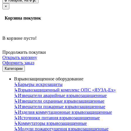
0
товаров,
на
0 р.
×
Корзина покупок
В корзине пусто!
Продолжить покупки
Открыть корзину
Оформить заказ
Категории
Взрывозащищенное оборудование
↳
Барьеры искрозащиты
↳
Взрывозащищенный комплекс ОПС «ЯУЗА-Ех»
↳
Извещатели аварийные взрывозащищенные
↳
Извещатели охранные взрывозащищенные
↳
Извещатели пожарные взрывозащищенные
↳
Изделия коммутационные взрывозащищенные
↳
Источники питания взрывозащищенные
↳
Коммутаторы взрывозащищенные
↳
Модули пожаротушения взрывозащищенные