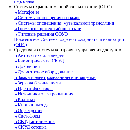
персонала
Системы охрано-пожарной сигнализации (ОПС)
↳
Мегафоны
↳
Системы оповещения о пожаре
↳
Системы оповещения, музыкальной трансляции
↳
Громкоговорители абонентские
↳
Типовые решения СОУЭ
Показать все Системы охрано-пожарной сигнализации
(ОПС)
Средства и системы контроля и управления доступом
↳
Автоматика для дверей
↳
Биометрические СКУД
↳
Доводчики
↳
Досмотровое оборудование
↳
Замки и электромеханические защелки
↳
Зеркала безопасности
↳
Идентификаторы
↳
Источники электропитания
↳
Калитки
↳
Кнопки выхода
↳
Ограждения
↳
Светофоры
↳
СКУД автономные
↳
СКУД сетевые