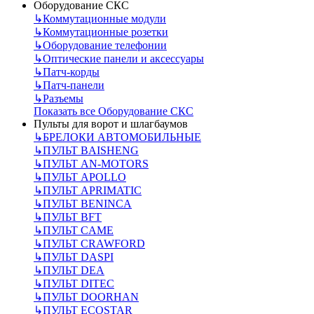
Оборудование СКС
↳
Коммутационные модули
↳
Коммутационные розетки
↳
Оборудование телефонии
↳
Оптические панели и аксессуары
↳
Патч-корды
↳
Патч-панели
↳
Разъемы
Показать все Оборудование СКС
Пульты для ворот и шлагбаумов
↳
БРЕЛОКИ АВТОМОБИЛЬНЫЕ
↳
ПУЛЬТ BAISHENG
↳
ПУЛЬТ AN-MOTORS
↳
ПУЛЬТ APOLLO
↳
ПУЛЬТ APRIMATIC
↳
ПУЛЬТ BENINCA
↳
ПУЛЬТ BFT
↳
ПУЛЬТ CAME
↳
ПУЛЬТ CRAWFORD
↳
ПУЛЬТ DASPI
↳
ПУЛЬТ DEA
↳
ПУЛЬТ DITEC
↳
ПУЛЬТ DOORHAN
↳
ПУЛЬТ ECOSTAR