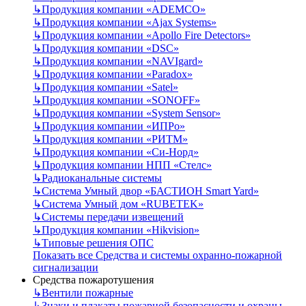
↳
Продукция компании «ADEMCO»
↳
Продукция компании «Ajax Systems»
↳
Продукция компании «Apollo Fire Detectors»
↳
Продукция компании «DSC»
↳
Продукция компании «NAVIgard»
↳
Продукция компании «Paradox»
↳
Продукция компании «Satel»
↳
Продукция компании «SONOFF»
↳
Продукция компании «System Sensor»
↳
Продукция компании «ИПРо»
↳
Продукция компании «РИТМ»
↳
Продукция компании «Си-Норд»
↳
Продукция компании НПП «Стелс»
↳
Радиоканальные системы
↳
Система Умный двор «БАСТИОН Smart Yard»
↳
Система Умный дом «RUBETEK»
↳
Системы передачи извещений
↳
Продукция компании «Hikvision»
↳
Типовые решения ОПС
Показать все Средства и системы охранно-пожарной
сигнализации
Средства пожаротушения
↳
Вентили пожарные
↳
Знаки и плакаты пожарной безопасности и охраны