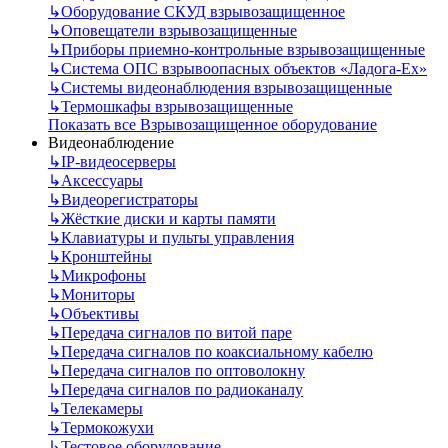
↳
Оборудование СКУД взрывозащищенное
↳
Оповещатели взрывозащищенные
↳
Приборы приемно-контрольные взрывозащищенные
↳
Система ОПС взрывоопасных объектов «Ладога-Ex»
↳
Системы видеонаблюдения взрывозащищенные
↳
Термошкафы взрывозащищенные
Показать все Взрывозащищенное оборудование
Видеонаблюдение
↳
IP-видеосерверы
↳
Аксессуары
↳
Видеорегистраторы
↳
Жёсткие диски и карты памяти
↳
Клавиатуры и пульты управления
↳
Кронштейны
↳
Микрофоны
↳
Мониторы
↳
Объективы
↳
Передача сигналов по витой паре
↳
Передача сигналов по коаксиальному кабелю
↳
Передача сигналов по оптоволокну
↳
Передача сигналов по радиоканалу
↳
Телекамеры
↳
Термокожухи
↳
Тестовое оборудование