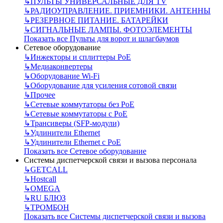
↳
ПУЛЬТЫ УНИВЕРСАЛЬНЫЕ ДЛЯ TV
↳
РАДИОУПРАВЛЕНИЕ. ПРИЕМНИКИ. АНТЕННЫ
↳
РЕЗЕРВНОЕ ПИТАНИЕ. БАТАРЕЙКИ
↳
СИГНАЛЬНЫЕ ЛАМПЫ. ФОТОЭЛЕМЕНТЫ
Показать все Пульты для ворот и шлагбаумов
Сетевое оборудование
↳
Инжекторы и сплиттеры РоЕ
↳
Медиаконвертеры
↳
Оборудование Wi-Fi
↳
Оборудование для усиления сотовой связи
↳
Прочее
↳
Сетевые коммутаторы без РоЕ
↳
Сетевые коммутаторы с РоЕ
↳
Трансиверы (SFP-модули)
↳
Удлинители Ethernet
↳
Удлинители Ethernet с PoE
Показать все Сетевое оборудование
Системы диспетчерской связи и вызова персонала
↳
GETCALL
↳
Hostcall
↳
OMEGA
↳
RU БЛЮЗ
↳
ТРОМБОН
Показать все Системы диспетчерской связи и вызова