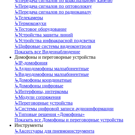
↳
Передача сигналов по коаксиальному кабелю
↳
Передача сигналов по оптоволокну
↳
Передача сигналов по радиоканалу
↳
Телекамеры
↳
Термокожухи
↳
Тестовое оборудование
↳
Устройства защиты линий
↳
Устройства инфракрасной подсветки
↳
Цифровые системы видеоконтроля
Показать все Видеонаблюдение
Домофоны и переговорные устройства
↳
IP-домофония
↳
Аудиодомофоны малоабонентные
↳
Видеодомофоны малоабонентные
↳
Домофоны координатные
↳
Домофоны цифровые
↳
Интерфоны, интеркомы
↳
Модули сопряжения
↳
Переговорные устройства
↳
Системы цифровой записи аудиоинформации
↳
Типовые решения «Домофоны»
Показать все Домофоны и переговорные устройства
Инструменты
↳
Аксессуары для пневмоинструмента