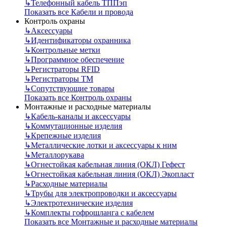
↳
Телефонный кабель ТППэп
Показать все Кабели и провода
Контроль охраны
↳
Аксессуары
↳
Идентификаторы охранника
↳
Контрольные метки
↳
Программное обеспечение
↳
Регистраторы RFID
↳
Регистраторы ТМ
↳
Сопутствующие товары
Показать все Контроль охраны
Монтажные и расходные материалы
↳
Кабель-каналы и аксессуары
↳
Коммутационные изделия
↳
Крепежные изделия
↳
Металлические лотки и аксессуары к ним
↳
Металлорукава
↳
Огнестойкая кабельная линия (ОКЛ) Гефест
↳
Огнестойкая кабельная линия (ОКЛ) Экопласт
↳
Расходные материалы
↳
Трубы для электропроводки и аксессуары
↳
Электротехнические изделия
↳
Комплекты гофрошланга с кабелем
Показать все Монтажные и расходные материалы