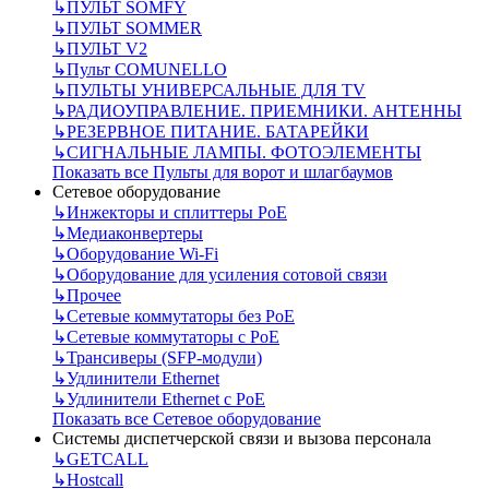
↳
ПУЛЬТ SOMFY
↳
ПУЛЬТ SOMMER
↳
ПУЛЬТ V2
↳
Пульт СOMUNELLO
↳
ПУЛЬТЫ УНИВЕРСАЛЬНЫЕ ДЛЯ TV
↳
РАДИОУПРАВЛЕНИЕ. ПРИЕМНИКИ. АНТЕННЫ
↳
РЕЗЕРВНОЕ ПИТАНИЕ. БАТАРЕЙКИ
↳
СИГНАЛЬНЫЕ ЛАМПЫ. ФОТОЭЛЕМЕНТЫ
Показать все Пульты для ворот и шлагбаумов
Сетевое оборудование
↳
Инжекторы и сплиттеры РоЕ
↳
Медиаконвертеры
↳
Оборудование Wi-Fi
↳
Оборудование для усиления сотовой связи
↳
Прочее
↳
Сетевые коммутаторы без РоЕ
↳
Сетевые коммутаторы с РоЕ
↳
Трансиверы (SFP-модули)
↳
Удлинители Ethernet
↳
Удлинители Ethernet с PoE
Показать все Сетевое оборудование
Системы диспетчерской связи и вызова персонала
↳
GETCALL
↳
Hostcall