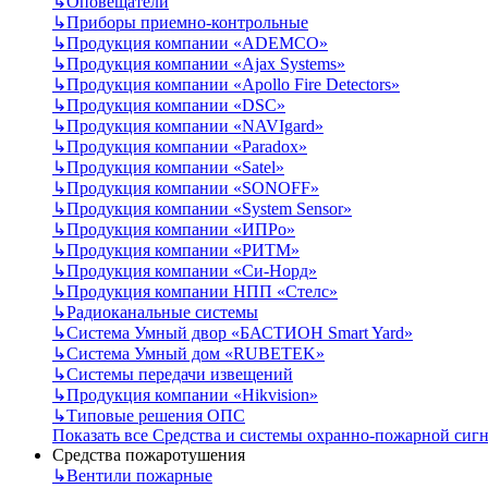
↳
Оповещатели
↳
Приборы приемно-контрольные
↳
Продукция компании «ADEMCO»
↳
Продукция компании «Ajax Systems»
↳
Продукция компании «Apollo Fire Detectors»
↳
Продукция компании «DSC»
↳
Продукция компании «NAVIgard»
↳
Продукция компании «Paradox»
↳
Продукция компании «Satel»
↳
Продукция компании «SONOFF»
↳
Продукция компании «System Sensor»
↳
Продукция компании «ИПРо»
↳
Продукция компании «РИТМ»
↳
Продукция компании «Си-Норд»
↳
Продукция компании НПП «Стелс»
↳
Радиоканальные системы
↳
Система Умный двор «БАСТИОН Smart Yard»
↳
Система Умный дом «RUBETEK»
↳
Системы передачи извещений
↳
Продукция компании «Hikvision»
↳
Типовые решения ОПС
Показать все Средства и системы охранно-пожарной сиг
Средства пожаротушения
↳
Вентили пожарные