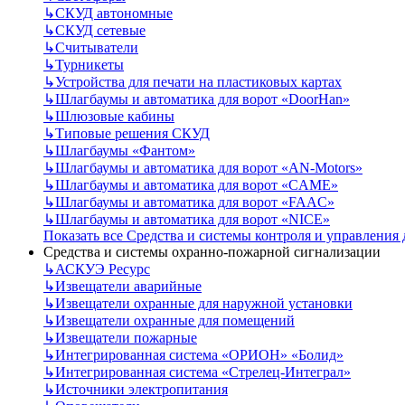
↳
СКУД автономные
↳
СКУД сетевые
↳
Считыватели
↳
Турникеты
↳
Устройства для печати на пластиковых картах
↳
Шлагбаумы и автоматика для ворот «DoorHan»
↳
Шлюзовые кабины
↳
Типовые решения СКУД
↳
Шлагбаумы «Фантом»
↳
Шлагбаумы и автоматика для ворот «AN-Motors»
↳
Шлагбаумы и автоматика для ворот «CAME»
↳
Шлагбаумы и автоматика для ворот «FAAC»
↳
Шлагбаумы и автоматика для ворот «NICE»
Показать все Средства и системы контроля и управления
Средства и системы охранно-пожарной сигнализации
↳
АСКУЭ Ресурс
↳
Извещатели аварийные
↳
Извещатели охранные для наружной установки
↳
Извещатели охранные для помещений
↳
Извещатели пожарные
↳
Интегрированная система «ОРИОН» «Болид»
↳
Интегрированная система «Стрелец-Интеграл»
↳
Источники электропитания