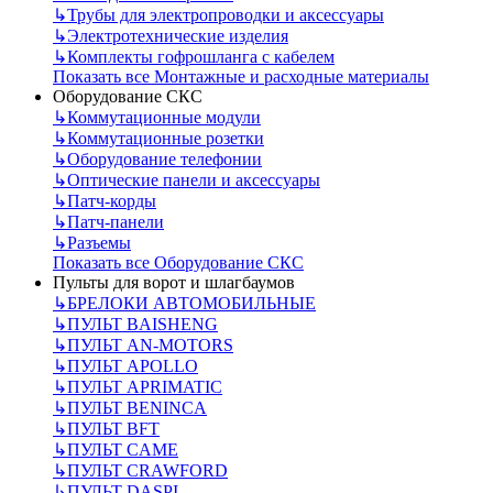
↳
Трубы для электропроводки и аксессуары
↳
Электротехнические изделия
↳
Комплекты гофрошланга с кабелем
Показать все Монтажные и расходные материалы
Оборудование СКС
↳
Коммутационные модули
↳
Коммутационные розетки
↳
Оборудование телефонии
↳
Оптические панели и аксессуары
↳
Патч-корды
↳
Патч-панели
↳
Разъемы
Показать все Оборудование СКС
Пульты для ворот и шлагбаумов
↳
БРЕЛОКИ АВТОМОБИЛЬНЫЕ
↳
ПУЛЬТ BAISHENG
↳
ПУЛЬТ AN-MOTORS
↳
ПУЛЬТ APOLLO
↳
ПУЛЬТ APRIMATIC
↳
ПУЛЬТ BENINCA
↳
ПУЛЬТ BFT
↳
ПУЛЬТ CAME
↳
ПУЛЬТ CRAWFORD
↳
ПУЛЬТ DASPI