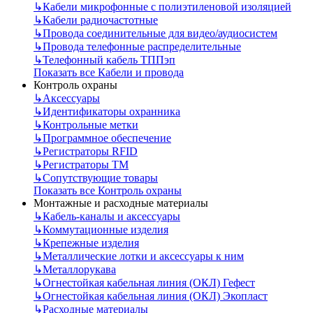
↳
Кабели микрофонные с полиэтиленовой изоляцией
↳
Кабели радиочастотные
↳
Провода соединительные для видео/аудиосистем
↳
Провода телефонные распределительные
↳
Телефонный кабель ТППэп
Показать все Кабели и провода
Контроль охраны
↳
Аксессуары
↳
Идентификаторы охранника
↳
Контрольные метки
↳
Программное обеспечение
↳
Регистраторы RFID
↳
Регистраторы ТМ
↳
Сопутствующие товары
Показать все Контроль охраны
Монтажные и расходные материалы
↳
Кабель-каналы и аксессуары
↳
Коммутационные изделия
↳
Крепежные изделия
↳
Металлические лотки и аксессуары к ним
↳
Металлорукава
↳
Огнестойкая кабельная линия (ОКЛ) Гефест
↳
Огнестойкая кабельная линия (ОКЛ) Экопласт
↳
Расходные материалы