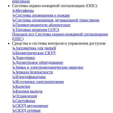
персонала
Системы охрано-пожарной сигнализации (ОПС)
↳
Мегафоны
↳
Системы оповещения о пожаре
↳
Системы оповещения, музыкальной трансляции
↳
Громкоговорители абонентские
↳
Типовые решения СОУЭ
Показать все Системы охрано-пожарной сигнализации
(ОПС)
Средства и системы контроля и управления доступом
↳
Автоматика для дверей
↳
Биометрические СКУД
↳
Доводчики
↳
Досмотровое оборудование
↳
Замки и электромеханические защелки
↳
Зеркала безопасности
↳
Идентификаторы
↳
Источники электропитания
↳
Калитки
↳
Кнопки выхода
↳
Ограждения
↳
Светофоры
↳
СКУД автономные
↳
СКУД сетевые