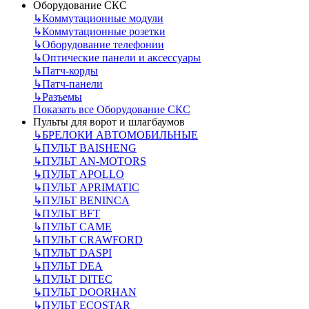
Оборудование СКС
↳
Коммутационные модули
↳
Коммутационные розетки
↳
Оборудование телефонии
↳
Оптические панели и аксессуары
↳
Патч-корды
↳
Патч-панели
↳
Разъемы
Показать все Оборудование СКС
Пульты для ворот и шлагбаумов
↳
БРЕЛОКИ АВТОМОБИЛЬНЫЕ
↳
ПУЛЬТ BAISHENG
↳
ПУЛЬТ AN-MOTORS
↳
ПУЛЬТ APOLLO
↳
ПУЛЬТ APRIMATIC
↳
ПУЛЬТ BENINCA
↳
ПУЛЬТ BFT
↳
ПУЛЬТ CAME
↳
ПУЛЬТ CRAWFORD
↳
ПУЛЬТ DASPI
↳
ПУЛЬТ DEA
↳
ПУЛЬТ DITEC
↳
ПУЛЬТ DOORHAN
↳
ПУЛЬТ ECOSTAR