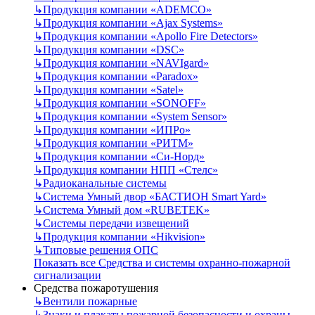
↳
Продукция компании «ADEMCO»
↳
Продукция компании «Ajax Systems»
↳
Продукция компании «Apollo Fire Detectors»
↳
Продукция компании «DSC»
↳
Продукция компании «NAVIgard»
↳
Продукция компании «Paradox»
↳
Продукция компании «Satel»
↳
Продукция компании «SONOFF»
↳
Продукция компании «System Sensor»
↳
Продукция компании «ИПРо»
↳
Продукция компании «РИТМ»
↳
Продукция компании «Си-Норд»
↳
Продукция компании НПП «Стелс»
↳
Радиоканальные системы
↳
Система Умный двор «БАСТИОН Smart Yard»
↳
Система Умный дом «RUBETEK»
↳
Системы передачи извещений
↳
Продукция компании «Hikvision»
↳
Типовые решения ОПС
Показать все Средства и системы охранно-пожарной
сигнализации
Средства пожаротушения
↳
Вентили пожарные
↳
Знаки и плакаты пожарной безопасности и охраны