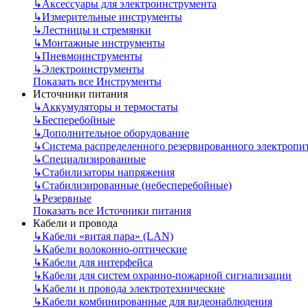
↳
Аксессуары для электроинструмента
↳
Измерительные инструменты
↳
Лестницы и стремянки
↳
Монтажные инструменты
↳
Пневмоинструменты
↳
Электроинструменты
Показать все Инструменты
Источники питания
↳
Аккумуляторы и термостаты
↳
Бесперебойные
↳
Дополнительное оборудование
↳
Система распределенного резервированного электропи
↳
Специализированные
↳
Стабилизаторы напряжения
↳
Стабилизированные (небесперебойные)
↳
Резервные
Показать все Источники питания
Кабели и провода
↳
Кабели «витая пара» (LAN)
↳
Кабели волоконно-оптические
↳
Кабели для интерфейса
↳
Кабели для систем охранно-пожарной сигнализации
↳
Кабели и провода электротехнические
↳
Кабели комбинированные для видеонаблюдения