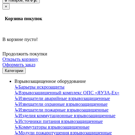
0
товаров,
на
0 р.
×
Корзина покупок
В корзине пусто!
Продолжить покупки
Открыть корзину
Оформить заказ
Категории
Взрывозащищенное оборудование
↳
Барьеры искрозащиты
↳
Взрывозащищенный комплекс ОПС «ЯУЗА-Ех»
↳
Извещатели аварийные взрывозащищенные
↳
Извещатели охранные взрывозащищенные
↳
Извещатели пожарные взрывозащищенные
↳
Изделия коммутационные взрывозащищенные
↳
Источники питания взрывозащищенные
↳
Коммутаторы взрывозащищенные
↳
Модули пожаротушения взрывозащищенные