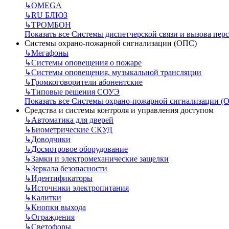
↳
OMEGA
↳
RU БЛЮЗ
↳
ТРОМБОН
Показать все Системы диспетчерской связи и вызова пер
Системы охрано-пожарной сигнализации (ОПС)
↳
Мегафоны
↳
Системы оповещения о пожаре
↳
Системы оповещения, музыкальной трансляции
↳
Громкоговорители абонентские
↳
Типовые решения СОУЭ
Показать все Системы охрано-пожарной сигнализации (
Средства и системы контроля и управления доступом
↳
Автоматика для дверей
↳
Биометрические СКУД
↳
Доводчики
↳
Досмотровое оборудование
↳
Замки и электромеханические защелки
↳
Зеркала безопасности
↳
Идентификаторы
↳
Источники электропитания
↳
Калитки
↳
Кнопки выхода
↳
Ограждения
↳
Светофоры