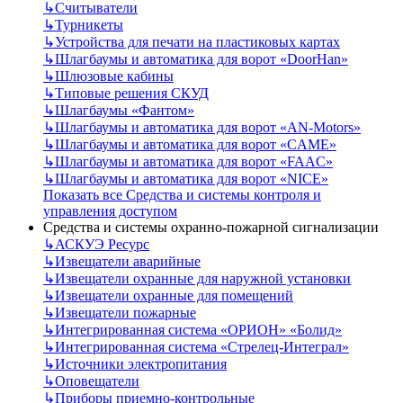
↳
Считыватели
↳
Турникеты
↳
Устройства для печати на пластиковых картах
↳
Шлагбаумы и автоматика для ворот «DoorHan»
↳
Шлюзовые кабины
↳
Типовые решения СКУД
↳
Шлагбаумы «Фантом»
↳
Шлагбаумы и автоматика для ворот «AN-Motors»
↳
Шлагбаумы и автоматика для ворот «CAME»
↳
Шлагбаумы и автоматика для ворот «FAAC»
↳
Шлагбаумы и автоматика для ворот «NICE»
Показать все Средства и системы контроля и
управления доступом
Средства и системы охранно-пожарной сигнализации
↳
АСКУЭ Ресурс
↳
Извещатели аварийные
↳
Извещатели охранные для наружной установки
↳
Извещатели охранные для помещений
↳
Извещатели пожарные
↳
Интегрированная система «ОРИОН» «Болид»
↳
Интегрированная система «Стрелец-Интеграл»
↳
Источники электропитания
↳
Оповещатели
↳
Приборы приемно-контрольные