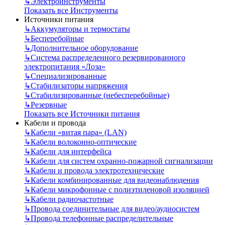
↳
Электроинструменты
Показать все Инструменты
Источники питания
↳
Аккумуляторы и термостаты
↳
Бесперебойные
↳
Дополнительное оборудование
↳
Система распределенного резервированного
электропитания «Лоза»
↳
Специализированные
↳
Стабилизаторы напряжения
↳
Стабилизированные (небесперебойные)
↳
Резервные
Показать все Источники питания
Кабели и провода
↳
Кабели «витая пара» (LAN)
↳
Кабели волоконно-оптические
↳
Кабели для интерфейса
↳
Кабели для систем охранно-пожарной сигнализации
↳
Кабели и провода электротехнические
↳
Кабели комбинированные для видеонаблюдения
↳
Кабели микрофонные с полиэтиленовой изоляцией
↳
Кабели радиочастотные
↳
Провода соединительные для видео/аудиосистем
↳
Провода телефонные распределительные