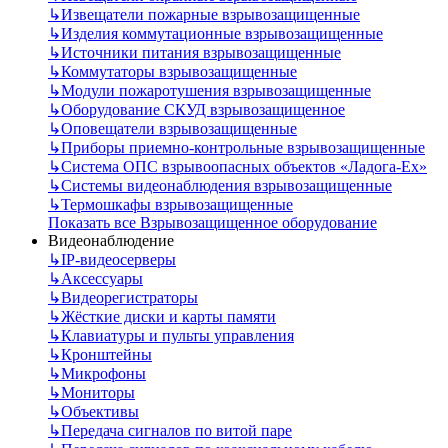
↳
Извещатели пожарные взрывозащищенные
↳
Изделия коммутационные взрывозащищенные
↳
Источники питания взрывозащищенные
↳
Коммутаторы взрывозащищенные
↳
Модули пожаротушения взрывозащищенные
↳
Оборудование СКУД взрывозащищенное
↳
Оповещатели взрывозащищенные
↳
Приборы приемно-контрольные взрывозащищенные
↳
Система ОПС взрывоопасных объектов «Ладога-Ex»
↳
Системы видеонаблюдения взрывозащищенные
↳
Термошкафы взрывозащищенные
Показать все Взрывозащищенное оборудование
Видеонаблюдение
↳
IP-видеосерверы
↳
Аксессуары
↳
Видеорегистраторы
↳
Жёсткие диски и карты памяти
↳
Клавиатуры и пульты управления
↳
Кронштейны
↳
Микрофоны
↳
Мониторы
↳
Объективы
↳
Передача сигналов по витой паре