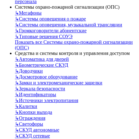
персонала
Системы охрано-пожарной сигнализации (ОПС)
↳
Мегафоны
↳
Системы оповещения о пожаре
↳
Системы оповещения, музыкальной трансляции
↳
Громкоговорители абонентские
↳
Типовые решения СОУЭ
Показать все Системы охрано-пожарной сигнализации
(ОПС)
Средства и системы контроля и управления доступом
↳
Автоматика для дверей
↳
Биометрические СКУД
↳
Доводчики
↳
Досмотровое оборудование
↳
Замки и электромеханические защелки
↳
Зеркала безопасности
↳
Идентификаторы
↳
Источники электропитания
↳
Калитки
↳
Кнопки выхода
↳
Ограждения
↳
Светофоры
↳
СКУД автономные
↳
СКУД сетевые