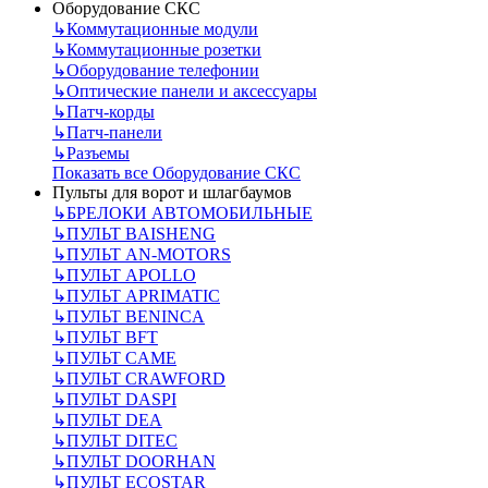
Оборудование СКС
↳
Коммутационные модули
↳
Коммутационные розетки
↳
Оборудование телефонии
↳
Оптические панели и аксессуары
↳
Патч-корды
↳
Патч-панели
↳
Разъемы
Показать все Оборудование СКС
Пульты для ворот и шлагбаумов
↳
БРЕЛОКИ АВТОМОБИЛЬНЫЕ
↳
ПУЛЬТ BAISHENG
↳
ПУЛЬТ AN-MOTORS
↳
ПУЛЬТ APOLLO
↳
ПУЛЬТ APRIMATIC
↳
ПУЛЬТ BENINCA
↳
ПУЛЬТ BFT
↳
ПУЛЬТ CAME
↳
ПУЛЬТ CRAWFORD
↳
ПУЛЬТ DASPI
↳
ПУЛЬТ DEA
↳
ПУЛЬТ DITEC
↳
ПУЛЬТ DOORHAN
↳
ПУЛЬТ ECOSTAR