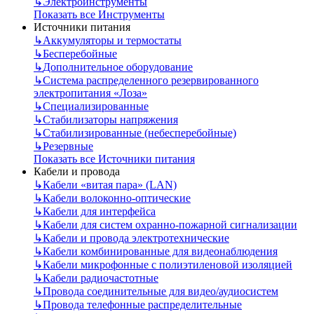
↳
Электроинструменты
Показать все Инструменты
Источники питания
↳
Аккумуляторы и термостаты
↳
Бесперебойные
↳
Дополнительное оборудование
↳
Система распределенного резервированного
электропитания «Лоза»
↳
Специализированные
↳
Стабилизаторы напряжения
↳
Стабилизированные (небесперебойные)
↳
Резервные
Показать все Источники питания
Кабели и провода
↳
Кабели «витая пара» (LAN)
↳
Кабели волоконно-оптические
↳
Кабели для интерфейса
↳
Кабели для систем охранно-пожарной сигнализации
↳
Кабели и провода электротехнические
↳
Кабели комбинированные для видеонаблюдения
↳
Кабели микрофонные с полиэтиленовой изоляцией
↳
Кабели радиочастотные
↳
Провода соединительные для видео/аудиосистем
↳
Провода телефонные распределительные