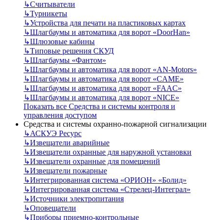
↳
Считыватели
↳
Турникеты
↳
Устройства для печати на пластиковых картах
↳
Шлагбаумы и автоматика для ворот «DoorHan»
↳
Шлюзовые кабины
↳
Типовые решения СКУД
↳
Шлагбаумы «Фантом»
↳
Шлагбаумы и автоматика для ворот «AN-Motors»
↳
Шлагбаумы и автоматика для ворот «CAME»
↳
Шлагбаумы и автоматика для ворот «FAAC»
↳
Шлагбаумы и автоматика для ворот «NICE»
Показать все Средства и системы контроля и
управления доступом
Средства и системы охранно-пожарной сигнализации
↳
АСКУЭ Ресурс
↳
Извещатели аварийные
↳
Извещатели охранные для наружной установки
↳
Извещатели охранные для помещений
↳
Извещатели пожарные
↳
Интегрированная система «ОРИОН» «Болид»
↳
Интегрированная система «Стрелец-Интеграл»
↳
Источники электропитания
↳
Оповещатели
↳
Приборы приемно-контрольные