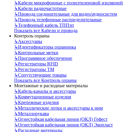
↳
Кабели микрофонные с полиэтиленовой изоляцией
↳
Кабели радиочастотные
↳
Провода соединительные для видео/аудиосистем
↳
Провода телефонные распределительные
↳
Телефонный кабель ТППэп
Показать все Кабели и провода
Контроль охраны
↳
Аксессуары
↳
Идентификаторы охранника
↳
Контрольные метки
↳
Программное обеспечение
↳
Регистраторы RFID
↳
Регистраторы ТМ
↳
Сопутствующие товары
Показать все Контроль охраны
Монтажные и расходные материалы
↳
Кабель-каналы и аксессуары
↳
Коммутационные изделия
↳
Крепежные изделия
↳
Металлические лотки и аксессуары к ним
↳
Металлорукава
↳
Огнестойкая кабельная линия (ОКЛ) Гефест
↳
Огнестойкая кабельная линия (ОКЛ) Экопласт
↳
Расходные материалы