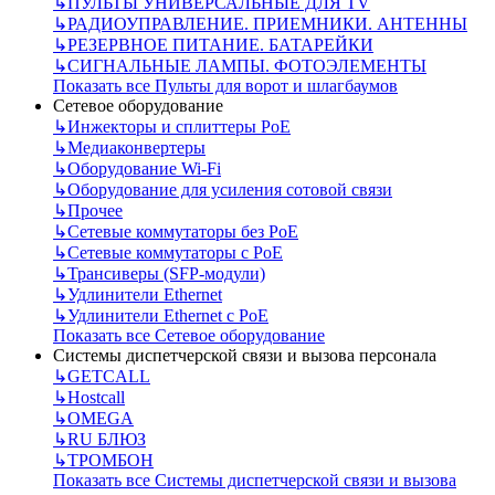
↳
ПУЛЬТЫ УНИВЕРСАЛЬНЫЕ ДЛЯ TV
↳
РАДИОУПРАВЛЕНИЕ. ПРИЕМНИКИ. АНТЕННЫ
↳
РЕЗЕРВНОЕ ПИТАНИЕ. БАТАРЕЙКИ
↳
СИГНАЛЬНЫЕ ЛАМПЫ. ФОТОЭЛЕМЕНТЫ
Показать все Пульты для ворот и шлагбаумов
Сетевое оборудование
↳
Инжекторы и сплиттеры РоЕ
↳
Медиаконвертеры
↳
Оборудование Wi-Fi
↳
Оборудование для усиления сотовой связи
↳
Прочее
↳
Сетевые коммутаторы без РоЕ
↳
Сетевые коммутаторы с РоЕ
↳
Трансиверы (SFP-модули)
↳
Удлинители Ethernet
↳
Удлинители Ethernet с PoE
Показать все Сетевое оборудование
Системы диспетчерской связи и вызова персонала
↳
GETCALL
↳
Hostcall
↳
OMEGA
↳
RU БЛЮЗ
↳
ТРОМБОН
Показать все Системы диспетчерской связи и вызова