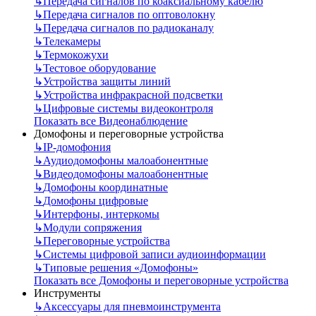
↳
Передача сигналов по коаксиальному кабелю
↳
Передача сигналов по оптоволокну
↳
Передача сигналов по радиоканалу
↳
Телекамеры
↳
Термокожухи
↳
Тестовое оборудование
↳
Устройства защиты линий
↳
Устройства инфракрасной подсветки
↳
Цифровые системы видеоконтроля
Показать все Видеонаблюдение
Домофоны и переговорные устройства
↳
IP-домофония
↳
Аудиодомофоны малоабонентные
↳
Видеодомофоны малоабонентные
↳
Домофоны координатные
↳
Домофоны цифровые
↳
Интерфоны, интеркомы
↳
Модули сопряжения
↳
Переговорные устройства
↳
Системы цифровой записи аудиоинформации
↳
Типовые решения «Домофоны»
Показать все Домофоны и переговорные устройства
Инструменты
↳
Аксессуары для пневмоинструмента