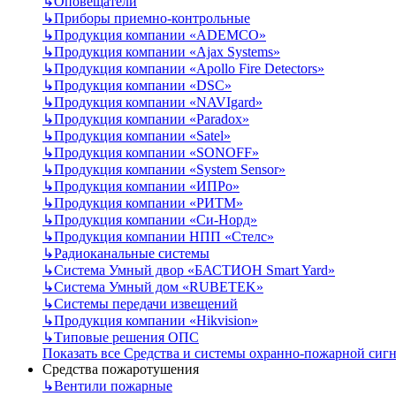
↳
Оповещатели
↳
Приборы приемно-контрольные
↳
Продукция компании «ADEMCO»
↳
Продукция компании «Ajax Systems»
↳
Продукция компании «Apollo Fire Detectors»
↳
Продукция компании «DSC»
↳
Продукция компании «NAVIgard»
↳
Продукция компании «Paradox»
↳
Продукция компании «Satel»
↳
Продукция компании «SONOFF»
↳
Продукция компании «System Sensor»
↳
Продукция компании «ИПРо»
↳
Продукция компании «РИТМ»
↳
Продукция компании «Си-Норд»
↳
Продукция компании НПП «Стелс»
↳
Радиоканальные системы
↳
Система Умный двор «БАСТИОН Smart Yard»
↳
Система Умный дом «RUBETEK»
↳
Системы передачи извещений
↳
Продукция компании «Hikvision»
↳
Типовые решения ОПС
Показать все Средства и системы охранно-пожарной сиг
Средства пожаротушения
↳
Вентили пожарные