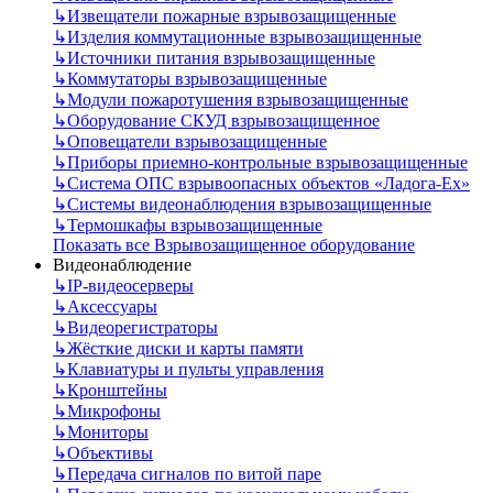
↳
Извещатели пожарные взрывозащищенные
↳
Изделия коммутационные взрывозащищенные
↳
Источники питания взрывозащищенные
↳
Коммутаторы взрывозащищенные
↳
Модули пожаротушения взрывозащищенные
↳
Оборудование СКУД взрывозащищенное
↳
Оповещатели взрывозащищенные
↳
Приборы приемно-контрольные взрывозащищенные
↳
Система ОПС взрывоопасных объектов «Ладога-Ex»
↳
Системы видеонаблюдения взрывозащищенные
↳
Термошкафы взрывозащищенные
Показать все Взрывозащищенное оборудование
Видеонаблюдение
↳
IP-видеосерверы
↳
Аксессуары
↳
Видеорегистраторы
↳
Жёсткие диски и карты памяти
↳
Клавиатуры и пульты управления
↳
Кронштейны
↳
Микрофоны
↳
Мониторы
↳
Объективы
↳
Передача сигналов по витой паре