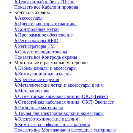
↳
Телефонный кабель ТППэп
Показать все Кабели и провода
Контроль охраны
↳
Аксессуары
↳
Идентификаторы охранника
↳
Контрольные метки
↳
Программное обеспечение
↳
Регистраторы RFID
↳
Регистраторы ТМ
↳
Сопутствующие товары
Показать все Контроль охраны
Монтажные и расходные материалы
↳
Кабель-каналы и аксессуары
↳
Коммутационные изделия
↳
Крепежные изделия
↳
Металлические лотки и аксессуары к ним
↳
Металлорукава
↳
Огнестойкая кабельная линия (ОКЛ) Гефест
↳
Огнестойкая кабельная линия (ОКЛ) Экопласт
↳
Расходные материалы
↳
Трубы для электропроводки и аксессуары
↳
Электротехнические изделия
↳
Комплекты гофрошланга с кабелем
Показать все Монтажные и расходные материалы