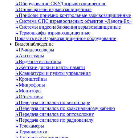
↳
Оборудование СКУД взрывозащищенное
↳
Оповещатели взрывозащищенные
↳
Приборы приемно-контрольные взрывозащищенные
↳
Система ОПС взрывоопасных объектов «Ладога-Ex»
↳
Системы видеонаблюдения взрывозащищенные
↳
Термошкафы взрывозащищенные
Показать все Взрывозащищенное оборудование
Видеонаблюдение
↳
IP-видеосерверы
↳
Аксессуары
↳
Видеорегистраторы
↳
Жёсткие диски и карты памяти
↳
Клавиатуры и пульты управления
↳
Кронштейны
↳
Микрофоны
↳
Мониторы
↳
Объективы
↳
Передача сигналов по витой паре
↳
Передача сигналов по коаксиальному кабелю
↳
Передача сигналов по оптоволокну
↳
Передача сигналов по радиоканалу
↳
Телекамеры
↳
Термокожухи
↳
Тестовое оборудование