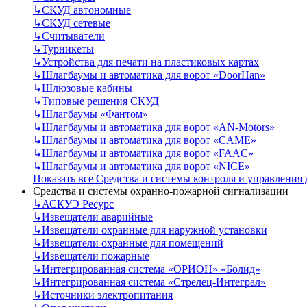
↳
СКУД автономные
↳
СКУД сетевые
↳
Считыватели
↳
Турникеты
↳
Устройства для печати на пластиковых картах
↳
Шлагбаумы и автоматика для ворот «DoorHan»
↳
Шлюзовые кабины
↳
Типовые решения СКУД
↳
Шлагбаумы «Фантом»
↳
Шлагбаумы и автоматика для ворот «AN-Motors»
↳
Шлагбаумы и автоматика для ворот «CAME»
↳
Шлагбаумы и автоматика для ворот «FAAC»
↳
Шлагбаумы и автоматика для ворот «NICE»
Показать все Средства и системы контроля и управления
Средства и системы охранно-пожарной сигнализации
↳
АСКУЭ Ресурс
↳
Извещатели аварийные
↳
Извещатели охранные для наружной установки
↳
Извещатели охранные для помещений
↳
Извещатели пожарные
↳
Интегрированная система «ОРИОН» «Болид»
↳
Интегрированная система «Стрелец-Интеграл»
↳
Источники электропитания