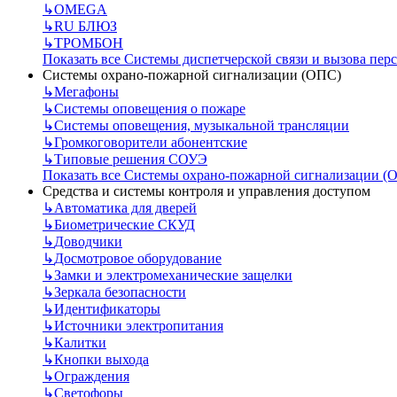
↳
OMEGA
↳
RU БЛЮЗ
↳
ТРОМБОН
Показать все Системы диспетчерской связи и вызова пер
Системы охрано-пожарной сигнализации (ОПС)
↳
Мегафоны
↳
Системы оповещения о пожаре
↳
Системы оповещения, музыкальной трансляции
↳
Громкоговорители абонентские
↳
Типовые решения СОУЭ
Показать все Системы охрано-пожарной сигнализации (
Средства и системы контроля и управления доступом
↳
Автоматика для дверей
↳
Биометрические СКУД
↳
Доводчики
↳
Досмотровое оборудование
↳
Замки и электромеханические защелки
↳
Зеркала безопасности
↳
Идентификаторы
↳
Источники электропитания
↳
Калитки
↳
Кнопки выхода
↳
Ограждения
↳
Светофоры