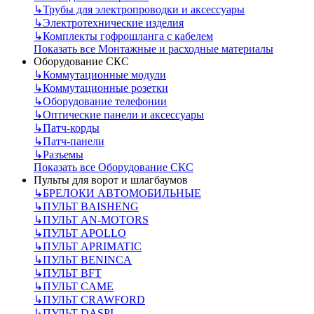
↳
Трубы для электропроводки и аксессуары
↳
Электротехнические изделия
↳
Комплекты гофрошланга с кабелем
Показать все Монтажные и расходные материалы
Оборудование СКС
↳
Коммутационные модули
↳
Коммутационные розетки
↳
Оборудование телефонии
↳
Оптические панели и аксессуары
↳
Патч-корды
↳
Патч-панели
↳
Разъемы
Показать все Оборудование СКС
Пульты для ворот и шлагбаумов
↳
БРЕЛОКИ АВТОМОБИЛЬНЫЕ
↳
ПУЛЬТ BAISHENG
↳
ПУЛЬТ AN-MOTORS
↳
ПУЛЬТ APOLLO
↳
ПУЛЬТ APRIMATIC
↳
ПУЛЬТ BENINCA
↳
ПУЛЬТ BFT
↳
ПУЛЬТ CAME
↳
ПУЛЬТ CRAWFORD
↳
ПУЛЬТ DASPI