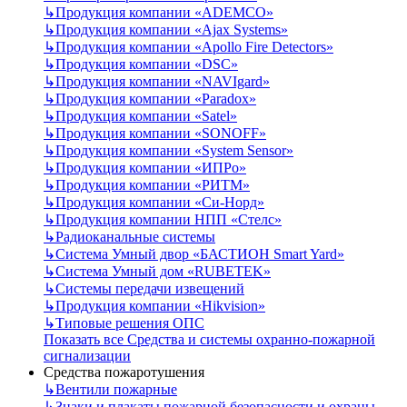
↳
Продукция компании «ADEMCO»
↳
Продукция компании «Ajax Systems»
↳
Продукция компании «Apollo Fire Detectors»
↳
Продукция компании «DSC»
↳
Продукция компании «NAVIgard»
↳
Продукция компании «Paradox»
↳
Продукция компании «Satel»
↳
Продукция компании «SONOFF»
↳
Продукция компании «System Sensor»
↳
Продукция компании «ИПРо»
↳
Продукция компании «РИТМ»
↳
Продукция компании «Си-Норд»
↳
Продукция компании НПП «Стелс»
↳
Радиоканальные системы
↳
Система Умный двор «БАСТИОН Smart Yard»
↳
Система Умный дом «RUBETEK»
↳
Системы передачи извещений
↳
Продукция компании «Hikvision»
↳
Типовые решения ОПС
Показать все Средства и системы охранно-пожарной
сигнализации
Средства пожаротушения
↳
Вентили пожарные
↳
Знаки и плакаты пожарной безопасности и охраны