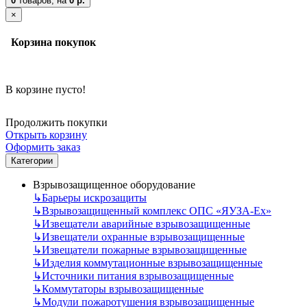
0
товаров,
на
0 р.
×
Корзина покупок
В корзине пусто!
Продолжить покупки
Открыть корзину
Оформить заказ
Категории
Взрывозащищенное оборудование
↳
Барьеры искрозащиты
↳
Взрывозащищенный комплекс ОПС «ЯУЗА-Ех»
↳
Извещатели аварийные взрывозащищенные
↳
Извещатели охранные взрывозащищенные
↳
Извещатели пожарные взрывозащищенные
↳
Изделия коммутационные взрывозащищенные
↳
Источники питания взрывозащищенные
↳
Коммутаторы взрывозащищенные
↳
Модули пожаротушения взрывозащищенные