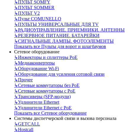
↳
ПУЛЬТ SOMFY
↳
ПУЛЬТ SOMMER
↳
ПУЛЬТ V2
↳
Пульт СOMUNELLO
↳
ПУЛЬТЫ УНИВЕРСАЛЬНЫЕ ДЛЯ TV
↳
РАДИОУПРАВЛЕНИЕ. ПРИЕМНИКИ. АНТЕННЫ
↳
РЕЗЕРВНОЕ ПИТАНИЕ. БАТАРЕЙКИ
↳
СИГНАЛЬНЫЕ ЛАМПЫ. ФОТОЭЛЕМЕНТЫ
Показать все Пульты для ворот и шлагбаумов
Сетевое оборудование
↳
Инжекторы и сплиттеры РоЕ
↳
Медиаконвертеры
↳
Оборудование Wi-Fi
↳
Оборудование для усиления сотовой связи
↳
Прочее
↳
Сетевые коммутаторы без РоЕ
↳
Сетевые коммутаторы с РоЕ
↳
Трансиверы (SFP-модули)
↳
Удлинители Ethernet
↳
Удлинители Ethernet с PoE
Показать все Сетевое оборудование
Системы диспетчерской связи и вызова персонала
↳
GETCALL
↳
Hostcall