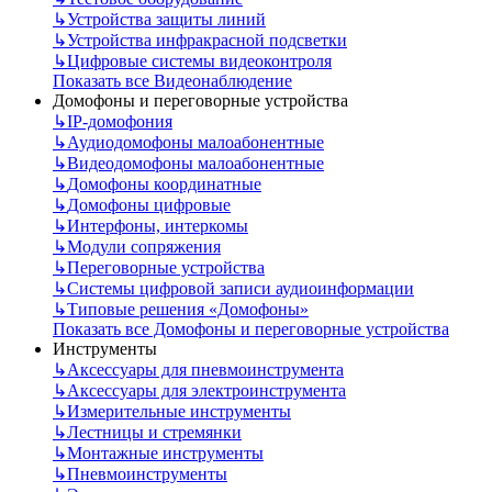
↳
Устройства защиты линий
↳
Устройства инфракрасной подсветки
↳
Цифровые системы видеоконтроля
Показать все Видеонаблюдение
Домофоны и переговорные устройства
↳
IP-домофония
↳
Аудиодомофоны малоабонентные
↳
Видеодомофоны малоабонентные
↳
Домофоны координатные
↳
Домофоны цифровые
↳
Интерфоны, интеркомы
↳
Модули сопряжения
↳
Переговорные устройства
↳
Системы цифровой записи аудиоинформации
↳
Типовые решения «Домофоны»
Показать все Домофоны и переговорные устройства
Инструменты
↳
Аксессуары для пневмоинструмента
↳
Аксессуары для электроинструмента
↳
Измерительные инструменты
↳
Лестницы и стремянки
↳
Монтажные инструменты
↳
Пневмоинструменты