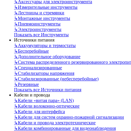
↳
Аксессуары для электроинструмента
↳
Измерительные инструменты
↳
Лестницы и стремянки
↳
Монтажные инструменты
↳
Пневмоинструменты
↳
Электроинструменты
Показать все Инструменты
Источники питания
↳
Аккумуляторы и термостаты
↳
Бесперебойные
↳
Дополнительное оборудование
↳
Система распределенного резервированного электропи
↳
Специализированные
↳
Стабилизаторы напряжения
↳
Стабилизированные (небесперебойные)
↳
Резервные
Показать все Источники питания
Кабели и провода
↳
Кабели «витая пара» (LAN)
↳
Кабели волоконно-оптические
↳
Кабели для интерфейса
↳
Кабели для систем охранно-пожарной сигнализации
↳
Кабели и провода электротехнические
↳
Кабели комбинированные для видеонаблюдения