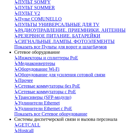
↳
ПУЛЬТ SOMFY
↳
ПУЛЬТ SOMMER
↳
ПУЛЬТ V2
↳
Пульт СOMUNELLO
↳
ПУЛЬТЫ УНИВЕРСАЛЬНЫЕ ДЛЯ TV
↳
РАДИОУПРАВЛЕНИЕ. ПРИЕМНИКИ. АНТЕННЫ
↳
РЕЗЕРВНОЕ ПИТАНИЕ. БАТАРЕЙКИ
↳
СИГНАЛЬНЫЕ ЛАМПЫ. ФОТОЭЛЕМЕНТЫ
Показать все Пульты для ворот и шлагбаумов
Сетевое оборудование
↳
Инжекторы и сплиттеры РоЕ
↳
Медиаконвертеры
↳
Оборудование Wi-Fi
↳
Оборудование для усиления сотовой связи
↳
Прочее
↳
Сетевые коммутаторы без РоЕ
↳
Сетевые коммутаторы с РоЕ
↳
Трансиверы (SFP-модули)
↳
Удлинители Ethernet
↳
Удлинители Ethernet с PoE
Показать все Сетевое оборудование
Системы диспетчерской связи и вызова персонала
↳
GETCALL
↳
Hostcall