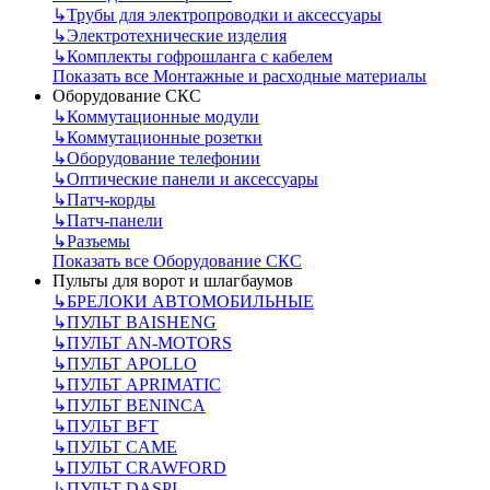
↳
Трубы для электропроводки и аксессуары
↳
Электротехнические изделия
↳
Комплекты гофрошланга с кабелем
Показать все Монтажные и расходные материалы
Оборудование СКС
↳
Коммутационные модули
↳
Коммутационные розетки
↳
Оборудование телефонии
↳
Оптические панели и аксессуары
↳
Патч-корды
↳
Патч-панели
↳
Разъемы
Показать все Оборудование СКС
Пульты для ворот и шлагбаумов
↳
БРЕЛОКИ АВТОМОБИЛЬНЫЕ
↳
ПУЛЬТ BAISHENG
↳
ПУЛЬТ AN-MOTORS
↳
ПУЛЬТ APOLLO
↳
ПУЛЬТ APRIMATIC
↳
ПУЛЬТ BENINCA
↳
ПУЛЬТ BFT
↳
ПУЛЬТ CAME
↳
ПУЛЬТ CRAWFORD
↳
ПУЛЬТ DASPI