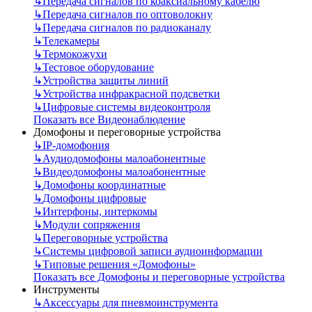
↳
Передача сигналов по коаксиальному кабелю
↳
Передача сигналов по оптоволокну
↳
Передача сигналов по радиоканалу
↳
Телекамеры
↳
Термокожухи
↳
Тестовое оборудование
↳
Устройства защиты линий
↳
Устройства инфракрасной подсветки
↳
Цифровые системы видеоконтроля
Показать все Видеонаблюдение
Домофоны и переговорные устройства
↳
IP-домофония
↳
Аудиодомофоны малоабонентные
↳
Видеодомофоны малоабонентные
↳
Домофоны координатные
↳
Домофоны цифровые
↳
Интерфоны, интеркомы
↳
Модули сопряжения
↳
Переговорные устройства
↳
Системы цифровой записи аудиоинформации
↳
Типовые решения «Домофоны»
Показать все Домофоны и переговорные устройства
Инструменты
↳
Аксессуары для пневмоинструмента