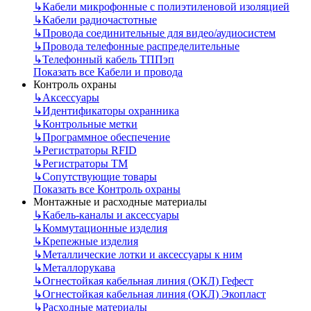
↳
Кабели микрофонные с полиэтиленовой изоляцией
↳
Кабели радиочастотные
↳
Провода соединительные для видео/аудиосистем
↳
Провода телефонные распределительные
↳
Телефонный кабель ТППэп
Показать все Кабели и провода
Контроль охраны
↳
Аксессуары
↳
Идентификаторы охранника
↳
Контрольные метки
↳
Программное обеспечение
↳
Регистраторы RFID
↳
Регистраторы ТМ
↳
Сопутствующие товары
Показать все Контроль охраны
Монтажные и расходные материалы
↳
Кабель-каналы и аксессуары
↳
Коммутационные изделия
↳
Крепежные изделия
↳
Металлические лотки и аксессуары к ним
↳
Металлорукава
↳
Огнестойкая кабельная линия (ОКЛ) Гефест
↳
Огнестойкая кабельная линия (ОКЛ) Экопласт
↳
Расходные материалы