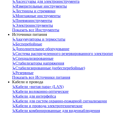
↳
Аксессуары для электроинструмента
↳
Измерительные инструменты
↳
Лестницы и стремянки
↳
Монтажные инструменты
↳
Пневмоинструменты
↳
Электроинструменты
Показать все Инструменты
Источники питания
↳
Аккумуляторы и термостаты
↳
Бесперебойные
↳
Дополнительное оборудование
↳
Система распределенного резервированного электропи
↳
Специализированные
↳
Стабилизаторы напряжения
↳
Стабилизированные (небесперебойные)
↳
Резервные
Показать все Источники питания
Кабели и провода
↳
Кабели «витая пара» (LAN)
↳
Кабели волоконно-оптические
↳
Кабели для интерфейса
↳
Кабели для систем охранно-пожарной сигнализации
↳
Кабели и провода электротехнические
↳
Кабели комбинированные для видеонаблюдения