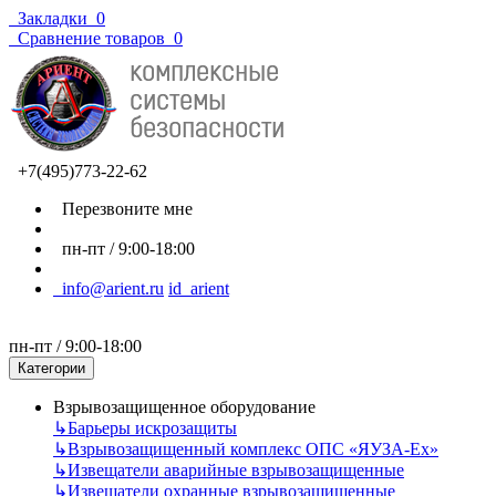
Закладки
0
Сравнение товаров
0
+7(495)773-22-62
Перезвоните мне
пн-пт / 9:00-18:00
info@arient.ru
id_arient
пн-пт / 9:00-18:00
Категории
Взрывозащищенное оборудование
↳
Барьеры искрозащиты
↳
Взрывозащищенный комплекс ОПС «ЯУЗА-Ех»
↳
Извещатели аварийные взрывозащищенные
↳
Извещатели охранные взрывозащищенные