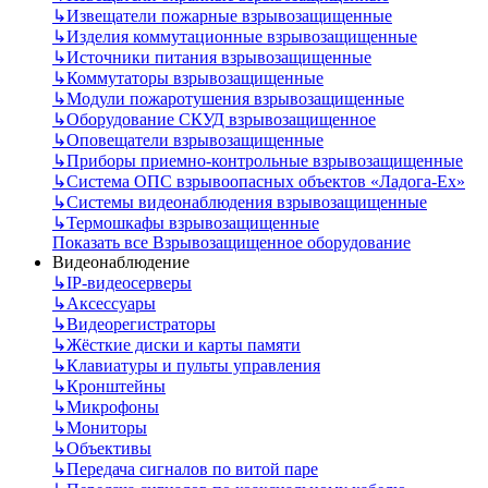
↳
Извещатели пожарные взрывозащищенные
↳
Изделия коммутационные взрывозащищенные
↳
Источники питания взрывозащищенные
↳
Коммутаторы взрывозащищенные
↳
Модули пожаротушения взрывозащищенные
↳
Оборудование СКУД взрывозащищенное
↳
Оповещатели взрывозащищенные
↳
Приборы приемно-контрольные взрывозащищенные
↳
Система ОПС взрывоопасных объектов «Ладога-Ex»
↳
Системы видеонаблюдения взрывозащищенные
↳
Термошкафы взрывозащищенные
Показать все Взрывозащищенное оборудование
Видеонаблюдение
↳
IP-видеосерверы
↳
Аксессуары
↳
Видеорегистраторы
↳
Жёсткие диски и карты памяти
↳
Клавиатуры и пульты управления
↳
Кронштейны
↳
Микрофоны
↳
Мониторы
↳
Объективы
↳
Передача сигналов по витой паре