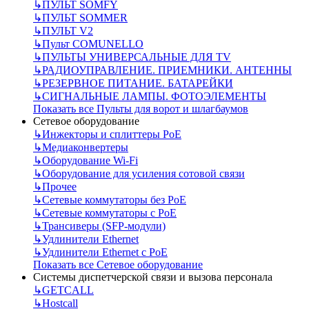
↳
ПУЛЬТ SOMFY
↳
ПУЛЬТ SOMMER
↳
ПУЛЬТ V2
↳
Пульт СOMUNELLO
↳
ПУЛЬТЫ УНИВЕРСАЛЬНЫЕ ДЛЯ TV
↳
РАДИОУПРАВЛЕНИЕ. ПРИЕМНИКИ. АНТЕННЫ
↳
РЕЗЕРВНОЕ ПИТАНИЕ. БАТАРЕЙКИ
↳
СИГНАЛЬНЫЕ ЛАМПЫ. ФОТОЭЛЕМЕНТЫ
Показать все Пульты для ворот и шлагбаумов
Сетевое оборудование
↳
Инжекторы и сплиттеры РоЕ
↳
Медиаконвертеры
↳
Оборудование Wi-Fi
↳
Оборудование для усиления сотовой связи
↳
Прочее
↳
Сетевые коммутаторы без РоЕ
↳
Сетевые коммутаторы с РоЕ
↳
Трансиверы (SFP-модули)
↳
Удлинители Ethernet
↳
Удлинители Ethernet с PoE
Показать все Сетевое оборудование
Системы диспетчерской связи и вызова персонала
↳
GETCALL
↳
Hostcall