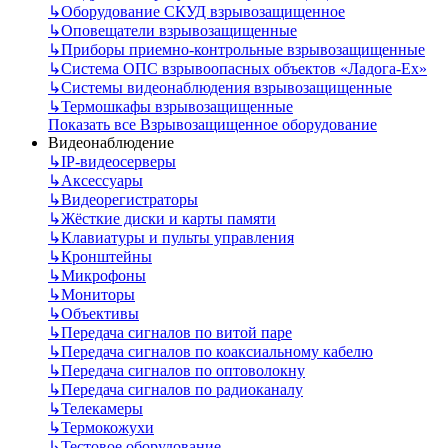
↳
Оборудование СКУД взрывозащищенное
↳
Оповещатели взрывозащищенные
↳
Приборы приемно-контрольные взрывозащищенные
↳
Система ОПС взрывоопасных объектов «Ладога-Ex»
↳
Системы видеонаблюдения взрывозащищенные
↳
Термошкафы взрывозащищенные
Показать все Взрывозащищенное оборудование
Видеонаблюдение
↳
IP-видеосерверы
↳
Аксессуары
↳
Видеорегистраторы
↳
Жёсткие диски и карты памяти
↳
Клавиатуры и пульты управления
↳
Кронштейны
↳
Микрофоны
↳
Мониторы
↳
Объективы
↳
Передача сигналов по витой паре
↳
Передача сигналов по коаксиальному кабелю
↳
Передача сигналов по оптоволокну
↳
Передача сигналов по радиоканалу
↳
Телекамеры
↳
Термокожухи
↳
Тестовое оборудование