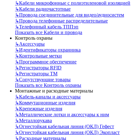
↳
Кабели микрофонные с полиэтиленовой изоляцией
↳
Кабели радиочастотные
↳
Провода соединительные для видео/аудиосистем
↳
Провода телефонные распределительные
↳
Телефонный кабель ТППэп
Показать все Кабели и провода
Контроль охраны
↳
Аксессуары
↳
Идентификаторы охранника
↳
Контрольные метки
↳
Программное обеспечение
↳
Регистраторы RFID
↳
Регистраторы ТМ
↳
Сопутствующие товары
Показать все Контроль охраны
Монтажные и расходные материалы
↳
Кабель-каналы и аксессуары
↳
Коммутационные изделия
↳
Крепежные изделия
↳
Металлические лотки и аксессуары к ним
↳
Металлорукава
↳
Огнестойкая кабельная линия (ОКЛ) Гефест
↳
Огнестойкая кабельная линия (ОКЛ) Экопласт
↳
Расходные материалы