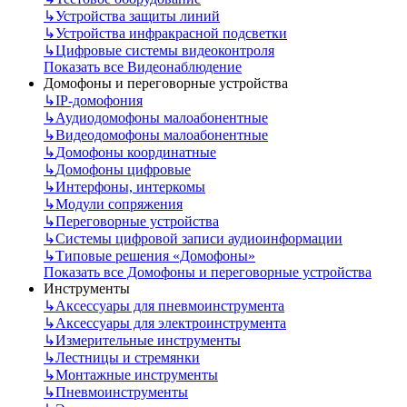
↳
Устройства защиты линий
↳
Устройства инфракрасной подсветки
↳
Цифровые системы видеоконтроля
Показать все Видеонаблюдение
Домофоны и переговорные устройства
↳
IP-домофония
↳
Аудиодомофоны малоабонентные
↳
Видеодомофоны малоабонентные
↳
Домофоны координатные
↳
Домофоны цифровые
↳
Интерфоны, интеркомы
↳
Модули сопряжения
↳
Переговорные устройства
↳
Системы цифровой записи аудиоинформации
↳
Типовые решения «Домофоны»
Показать все Домофоны и переговорные устройства
Инструменты
↳
Аксессуары для пневмоинструмента
↳
Аксессуары для электроинструмента
↳
Измерительные инструменты
↳
Лестницы и стремянки
↳
Монтажные инструменты
↳
Пневмоинструменты