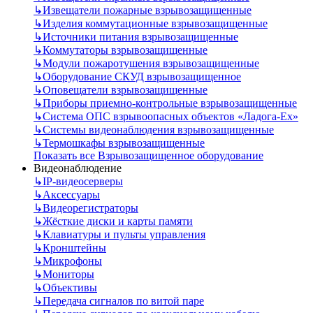
↳
Извещатели пожарные взрывозащищенные
↳
Изделия коммутационные взрывозащищенные
↳
Источники питания взрывозащищенные
↳
Коммутаторы взрывозащищенные
↳
Модули пожаротушения взрывозащищенные
↳
Оборудование СКУД взрывозащищенное
↳
Оповещатели взрывозащищенные
↳
Приборы приемно-контрольные взрывозащищенные
↳
Система ОПС взрывоопасных объектов «Ладога-Ex»
↳
Системы видеонаблюдения взрывозащищенные
↳
Термошкафы взрывозащищенные
Показать все Взрывозащищенное оборудование
Видеонаблюдение
↳
IP-видеосерверы
↳
Аксессуары
↳
Видеорегистраторы
↳
Жёсткие диски и карты памяти
↳
Клавиатуры и пульты управления
↳
Кронштейны
↳
Микрофоны
↳
Мониторы
↳
Объективы
↳
Передача сигналов по витой паре