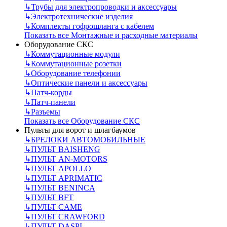
↳
Трубы для электропроводки и аксессуары
↳
Электротехнические изделия
↳
Комплекты гофрошланга с кабелем
Показать все Монтажные и расходные материалы
Оборудование СКС
↳
Коммутационные модули
↳
Коммутационные розетки
↳
Оборудование телефонии
↳
Оптические панели и аксессуары
↳
Патч-корды
↳
Патч-панели
↳
Разъемы
Показать все Оборудование СКС
Пульты для ворот и шлагбаумов
↳
БРЕЛОКИ АВТОМОБИЛЬНЫЕ
↳
ПУЛЬТ BAISHENG
↳
ПУЛЬТ AN-MOTORS
↳
ПУЛЬТ APOLLO
↳
ПУЛЬТ APRIMATIC
↳
ПУЛЬТ BENINCA
↳
ПУЛЬТ BFT
↳
ПУЛЬТ CAME
↳
ПУЛЬТ CRAWFORD
↳
ПУЛЬТ DASPI