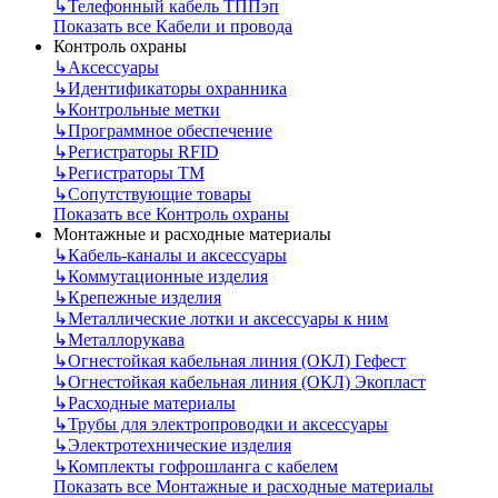
↳
Телефонный кабель ТППэп
Показать все Кабели и провода
Контроль охраны
↳
Аксессуары
↳
Идентификаторы охранника
↳
Контрольные метки
↳
Программное обеспечение
↳
Регистраторы RFID
↳
Регистраторы ТМ
↳
Сопутствующие товары
Показать все Контроль охраны
Монтажные и расходные материалы
↳
Кабель-каналы и аксессуары
↳
Коммутационные изделия
↳
Крепежные изделия
↳
Металлические лотки и аксессуары к ним
↳
Металлорукава
↳
Огнестойкая кабельная линия (ОКЛ) Гефест
↳
Огнестойкая кабельная линия (ОКЛ) Экопласт
↳
Расходные материалы
↳
Трубы для электропроводки и аксессуары
↳
Электротехнические изделия
↳
Комплекты гофрошланга с кабелем
Показать все Монтажные и расходные материалы