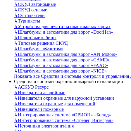
↳
СКУД автономные
↳
СКУД сетевые
↳
Считыватели
↳
Турникеты
↳
Устройства для печати на пластиковых картах
↳
Шлагбаумы и автоматика для ворот «DoorHan»
↳
Шлюзовые кабины
↳
Типовые решения СКУД
↳
Шлагбаумы «Фантом»
↳
Шлагбаумы и автоматика для ворот «AN-Motors»
↳
Шлагбаумы и автоматика для ворот «CAME»
↳
Шлагбаумы и автоматика для ворот «FAAC»
↳
Шлагбаумы и автоматика для ворот «NICE»
Показать все Средства и системы контроля и управления
Средства и системы охранно-пожарной сигнализации
↳
АСКУЭ Ресурс
↳
Извещатели аварийные
↳
Извещатели охранные для наружной установки
↳
Извещатели охранные для помещений
↳
Извещатели пожарные
↳
Интегрированная система «ОРИОН» «Болид»
↳
Интегрированная система «Стрелец-Интеграл»
↳
Источники электропитания