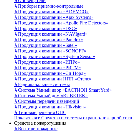
↳
Оповещатели
↳
Приборы приемно-контрольные
↳
Продукция компании «ADEMCO»
↳
Продукция компании «Ajax Systems»
↳
Продукция компании «Apollo Fire Detectors»
↳
Продукция компании «DSC»
↳
Продукция компании «NAVIgard»
↳
Продукция компании «Paradox»
↳
Продукция компании «Satel»
↳
Продукция компании «SONOFF»
↳
Продукция компании «System Sensor»
↳
Продукция компании «ИПРо»
↳
Продукция компании «РИТМ»
↳
Продукция компании «Си-Норд»
↳
Продукция компании НПП «Стелс»
↳
Радиоканальные системы
↳
Система Умный двор «БАСТИОН Smart Yard»
↳
Система Умный дом «RUBETEK»
↳
Системы передачи извещений
↳
Продукция компании «Hikvision»
↳
Типовые решения ОПС
Показать все Средства и системы охранно-пожарной сиг
Средства пожаротушения
↳
Вентили пожарные