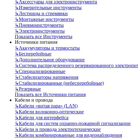
↳
Аксессуары для электроинструмента
↳
Измерительные инструменты
↳
Лестницы и стремянки
↳
Монтажные инструменты
↳
Пневмоинструменты
↳
Электроинструменты
Показать все Инструменты
Источники питания
↳
Аккумуляторы и термостаты
↳
Бесперебойные
↳
Дополнительное оборудование
↳
Система распределенного резервированного электропи
↳
Специализированные
↳
Стабилизаторы напряжения
↳
Стабилизированные (небесперебойные)
↳
Резервные
Показать все Источники питания
Кабели и провода
↳
Кабели «витая пара» (LAN)
↳
Кабели волоконно-оптические
↳
Кабели для интерфейса
↳
Кабели для систем охранно-пожарной сигнализации
↳
Кабели и провода электротехнические
↳
Кабели комбинированные для видеонаблюдения