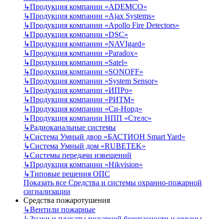
↳
Продукция компании «ADEMCO»
↳
Продукция компании «Ajax Systems»
↳
Продукция компании «Apollo Fire Detectors»
↳
Продукция компании «DSC»
↳
Продукция компании «NAVIgard»
↳
Продукция компании «Paradox»
↳
Продукция компании «Satel»
↳
Продукция компании «SONOFF»
↳
Продукция компании «System Sensor»
↳
Продукция компании «ИПРо»
↳
Продукция компании «РИТМ»
↳
Продукция компании «Си-Норд»
↳
Продукция компании НПП «Стелс»
↳
Радиоканальные системы
↳
Система Умный двор «БАСТИОН Smart Yard»
↳
Система Умный дом «RUBETEK»
↳
Системы передачи извещений
↳
Продукция компании «Hikvision»
↳
Типовые решения ОПС
Показать все Средства и системы охранно-пожарной
сигнализации
Средства пожаротушения
↳
Вентили пожарные
↳
Знаки и плакаты пожарной безопасности и охраны