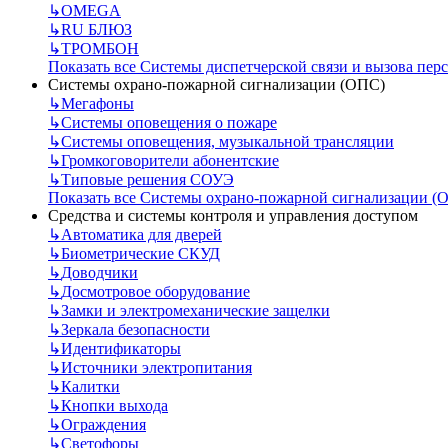
↳
OMEGA
↳
RU БЛЮЗ
↳
ТРОМБОН
Показать все Системы диспетчерской связи и вызова пер
Системы охрано-пожарной сигнализации (ОПС)
↳
Мегафоны
↳
Системы оповещения о пожаре
↳
Системы оповещения, музыкальной трансляции
↳
Громкоговорители абонентские
↳
Типовые решения СОУЭ
Показать все Системы охрано-пожарной сигнализации (
Средства и системы контроля и управления доступом
↳
Автоматика для дверей
↳
Биометрические СКУД
↳
Доводчики
↳
Досмотровое оборудование
↳
Замки и электромеханические защелки
↳
Зеркала безопасности
↳
Идентификаторы
↳
Источники электропитания
↳
Калитки
↳
Кнопки выхода
↳
Ограждения
↳
Светофоры