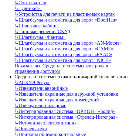
↳
Считыватели
↳
Турникеты
↳
Устройства для печати на пластиковых картах
↳
Шлагбаумы и автоматика для ворот «DoorHan»
↳
Шлюзовые кабины
↳
Типовые решения СКУД
↳
Шлагбаумы «Фантом»
↳
Шлагбаумы и автоматика для ворот «AN-Motors»
↳
Шлагбаумы и автоматика для ворот «CAME»
↳
Шлагбаумы и автоматика для ворот «FAAC»
↳
Шлагбаумы и автоматика для ворот «NICE»
Показать все Средства и системы контроля и
управления доступом
Средства и системы охранно-пожарной сигнализации
↳
АСКУЭ Ресурс
↳
Извещатели аварийные
↳
Извещатели охранные для наружной установки
↳
Извещатели охранные для помещений
↳
Извещатели пожарные
↳
Интегрированная система «ОРИОН» «Болид»
↳
Интегрированная система «Стрелец-Интеграл»
↳
Источники электропитания
↳
Оповещатели
↳
Приборы приемно-контрольные