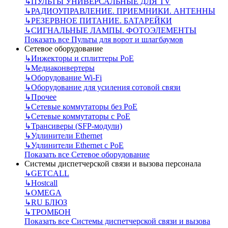
↳
ПУЛЬТЫ УНИВЕРСАЛЬНЫЕ ДЛЯ TV
↳
РАДИОУПРАВЛЕНИЕ. ПРИЕМНИКИ. АНТЕННЫ
↳
РЕЗЕРВНОЕ ПИТАНИЕ. БАТАРЕЙКИ
↳
СИГНАЛЬНЫЕ ЛАМПЫ. ФОТОЭЛЕМЕНТЫ
Показать все Пульты для ворот и шлагбаумов
Сетевое оборудование
↳
Инжекторы и сплиттеры РоЕ
↳
Медиаконвертеры
↳
Оборудование Wi-Fi
↳
Оборудование для усиления сотовой связи
↳
Прочее
↳
Сетевые коммутаторы без РоЕ
↳
Сетевые коммутаторы с РоЕ
↳
Трансиверы (SFP-модули)
↳
Удлинители Ethernet
↳
Удлинители Ethernet с PoE
Показать все Сетевое оборудование
Системы диспетчерской связи и вызова персонала
↳
GETCALL
↳
Hostcall
↳
OMEGA
↳
RU БЛЮЗ
↳
ТРОМБОН
Показать все Системы диспетчерской связи и вызова