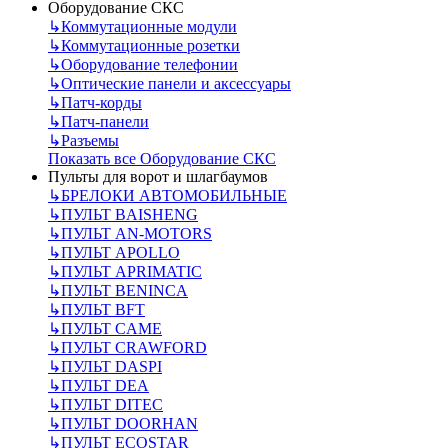
Оборудование СКС
↳
Коммутационные модули
↳
Коммутационные розетки
↳
Оборудование телефонии
↳
Оптические панели и аксессуары
↳
Патч-корды
↳
Патч-панели
↳
Разъемы
Показать все Оборудование СКС
Пульты для ворот и шлагбаумов
↳
БРЕЛОКИ АВТОМОБИЛЬНЫЕ
↳
ПУЛЬТ BAISHENG
↳
ПУЛЬТ AN-MOTORS
↳
ПУЛЬТ APOLLO
↳
ПУЛЬТ APRIMATIC
↳
ПУЛЬТ BENINCA
↳
ПУЛЬТ BFT
↳
ПУЛЬТ CAME
↳
ПУЛЬТ CRAWFORD
↳
ПУЛЬТ DASPI
↳
ПУЛЬТ DEA
↳
ПУЛЬТ DITEC
↳
ПУЛЬТ DOORHAN
↳
ПУЛЬТ ECOSTAR