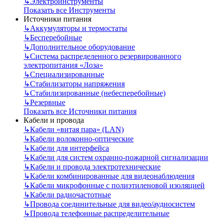
↳
Электроинструменты
Показать все Инструменты
Источники питания
↳
Аккумуляторы и термостаты
↳
Бесперебойные
↳
Дополнительное оборудование
↳
Система распределенного резервированного
электропитания «Лоза»
↳
Специализированные
↳
Стабилизаторы напряжения
↳
Стабилизированные (небесперебойные)
↳
Резервные
Показать все Источники питания
Кабели и провода
↳
Кабели «витая пара» (LAN)
↳
Кабели волоконно-оптические
↳
Кабели для интерфейса
↳
Кабели для систем охранно-пожарной сигнализации
↳
Кабели и провода электротехнические
↳
Кабели комбинированные для видеонаблюдения
↳
Кабели микрофонные с полиэтиленовой изоляцией
↳
Кабели радиочастотные
↳
Провода соединительные для видео/аудиосистем
↳
Провода телефонные распределительные