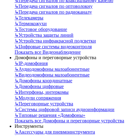
↳
Передача сигналов по коаксиальному кабелю
↳
Передача сигналов по оптоволокну
↳
Передача сигналов по радиоканалу
↳
Телекамеры
↳
Термокожухи
↳
Тестовое оборудование
↳
Устройства защиты линий
↳
Устройства инфракрасной подсветки
↳
Цифровые системы видеоконтроля
Показать все Видеонаблюдение
Домофоны и переговорные устройства
↳
IP-домофония
↳
Аудиодомофоны малоабонентные
↳
Видеодомофоны малоабонентные
↳
Домофоны координатные
↳
Домофоны цифровые
↳
Интерфоны, интеркомы
↳
Модули сопряжения
↳
Переговорные устройства
↳
Системы цифровой записи аудиоинформации
↳
Типовые решения «Домофоны»
Показать все Домофоны и переговорные устройства
Инструменты
↳
Аксессуары для пневмоинструмента