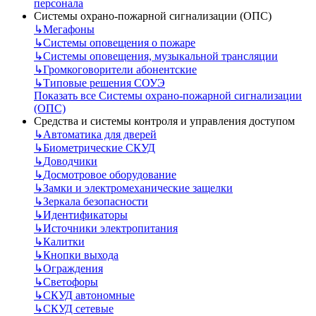
персонала
Системы охрано-пожарной сигнализации (ОПС)
↳
Мегафоны
↳
Системы оповещения о пожаре
↳
Системы оповещения, музыкальной трансляции
↳
Громкоговорители абонентские
↳
Типовые решения СОУЭ
Показать все Системы охрано-пожарной сигнализации
(ОПС)
Средства и системы контроля и управления доступом
↳
Автоматика для дверей
↳
Биометрические СКУД
↳
Доводчики
↳
Досмотровое оборудование
↳
Замки и электромеханические защелки
↳
Зеркала безопасности
↳
Идентификаторы
↳
Источники электропитания
↳
Калитки
↳
Кнопки выхода
↳
Ограждения
↳
Светофоры
↳
СКУД автономные
↳
СКУД сетевые