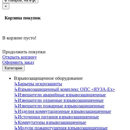
0
товаров,
на
0 р.
×
Корзина покупок
В корзине пусто!
Продолжить покупки
Открыть корзину
Оформить заказ
Категории
Взрывозащищенное оборудование
↳
Барьеры искрозащиты
↳
Взрывозащищенный комплекс ОПС «ЯУЗА-Ех»
↳
Извещатели аварийные взрывозащищенные
↳
Извещатели охранные взрывозащищенные
↳
Извещатели пожарные взрывозащищенные
↳
Изделия коммутационные взрывозащищенные
↳
Источники питания взрывозащищенные
↳
Коммутаторы взрывозащищенные
↳
Модули пожаротушения взрывозащищенные