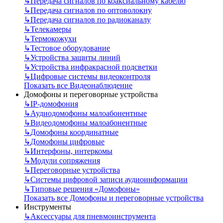
↳
Передача сигналов по коаксиальному кабелю
↳
Передача сигналов по оптоволокну
↳
Передача сигналов по радиоканалу
↳
Телекамеры
↳
Термокожухи
↳
Тестовое оборудование
↳
Устройства защиты линий
↳
Устройства инфракрасной подсветки
↳
Цифровые системы видеоконтроля
Показать все Видеонаблюдение
Домофоны и переговорные устройства
↳
IP-домофония
↳
Аудиодомофоны малоабонентные
↳
Видеодомофоны малоабонентные
↳
Домофоны координатные
↳
Домофоны цифровые
↳
Интерфоны, интеркомы
↳
Модули сопряжения
↳
Переговорные устройства
↳
Системы цифровой записи аудиоинформации
↳
Типовые решения «Домофоны»
Показать все Домофоны и переговорные устройства
Инструменты
↳
Аксессуары для пневмоинструмента