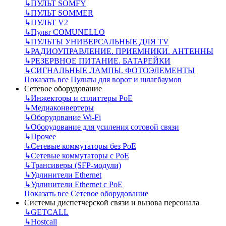
↳
ПУЛЬТ SOMFY
↳
ПУЛЬТ SOMMER
↳
ПУЛЬТ V2
↳
Пульт СOMUNELLO
↳
ПУЛЬТЫ УНИВЕРСАЛЬНЫЕ ДЛЯ TV
↳
РАДИОУПРАВЛЕНИЕ. ПРИЕМНИКИ. АНТЕННЫ
↳
РЕЗЕРВНОЕ ПИТАНИЕ. БАТАРЕЙКИ
↳
СИГНАЛЬНЫЕ ЛАМПЫ. ФОТОЭЛЕМЕНТЫ
Показать все Пульты для ворот и шлагбаумов
Сетевое оборудование
↳
Инжекторы и сплиттеры РоЕ
↳
Медиаконвертеры
↳
Оборудование Wi-Fi
↳
Оборудование для усиления сотовой связи
↳
Прочее
↳
Сетевые коммутаторы без РоЕ
↳
Сетевые коммутаторы с РоЕ
↳
Трансиверы (SFP-модули)
↳
Удлинители Ethernet
↳
Удлинители Ethernet с PoE
Показать все Сетевое оборудование
Системы диспетчерской связи и вызова персонала
↳
GETCALL
↳
Hostcall