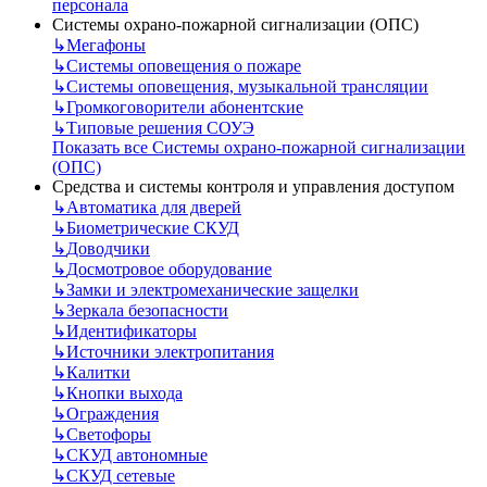
персонала
Системы охрано-пожарной сигнализации (ОПС)
↳
Мегафоны
↳
Системы оповещения о пожаре
↳
Системы оповещения, музыкальной трансляции
↳
Громкоговорители абонентские
↳
Типовые решения СОУЭ
Показать все Системы охрано-пожарной сигнализации
(ОПС)
Средства и системы контроля и управления доступом
↳
Автоматика для дверей
↳
Биометрические СКУД
↳
Доводчики
↳
Досмотровое оборудование
↳
Замки и электромеханические защелки
↳
Зеркала безопасности
↳
Идентификаторы
↳
Источники электропитания
↳
Калитки
↳
Кнопки выхода
↳
Ограждения
↳
Светофоры
↳
СКУД автономные
↳
СКУД сетевые