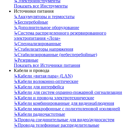
↳
Электроинструменты
Показать все Инструменты
Источники питания
↳
Аккумуляторы и термостаты
↳
Бесперебойные
↳
Дополнительное оборудование
↳
Система распределенного резервированного
электропитания «Лоза»
↳
Специализированные
↳
Стабилизаторы напряжения
↳
Стабилизированные (небесперебойные)
↳
Резервные
Показать все Источники питания
Кабели и провода
↳
Кабели «витая пара» (LAN)
↳
Кабели волоконно-оптические
↳
Кабели для интерфейса
↳
Кабели для систем охранно-пожарной сигнализации
↳
Кабели и провода электротехнические
↳
Кабели комбинированные для видеонаблюдения
↳
Кабели микрофонные с полиэтиленовой изоляцией
↳
Кабели радиочастотные
↳
Провода соединительные для видео/аудиосистем
↳
Провода телефонные распределительные