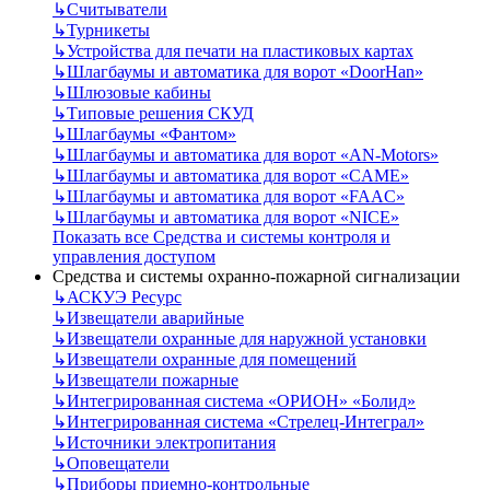
↳
Считыватели
↳
Турникеты
↳
Устройства для печати на пластиковых картах
↳
Шлагбаумы и автоматика для ворот «DoorHan»
↳
Шлюзовые кабины
↳
Типовые решения СКУД
↳
Шлагбаумы «Фантом»
↳
Шлагбаумы и автоматика для ворот «AN-Motors»
↳
Шлагбаумы и автоматика для ворот «CAME»
↳
Шлагбаумы и автоматика для ворот «FAAC»
↳
Шлагбаумы и автоматика для ворот «NICE»
Показать все Средства и системы контроля и
управления доступом
Средства и системы охранно-пожарной сигнализации
↳
АСКУЭ Ресурс
↳
Извещатели аварийные
↳
Извещатели охранные для наружной установки
↳
Извещатели охранные для помещений
↳
Извещатели пожарные
↳
Интегрированная система «ОРИОН» «Болид»
↳
Интегрированная система «Стрелец-Интеграл»
↳
Источники электропитания
↳
Оповещатели
↳
Приборы приемно-контрольные