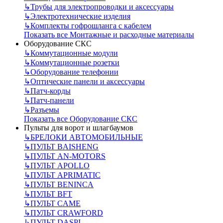
↳
Трубы для электропроводки и аксессуары
↳
Электротехнические изделия
↳
Комплекты гофрошланга с кабелем
Показать все Монтажные и расходные материалы
Оборудование СКС
↳
Коммутационные модули
↳
Коммутационные розетки
↳
Оборудование телефонии
↳
Оптические панели и аксессуары
↳
Патч-корды
↳
Патч-панели
↳
Разъемы
Показать все Оборудование СКС
Пульты для ворот и шлагбаумов
↳
БРЕЛОКИ АВТОМОБИЛЬНЫЕ
↳
ПУЛЬТ BAISHENG
↳
ПУЛЬТ AN-MOTORS
↳
ПУЛЬТ APOLLO
↳
ПУЛЬТ APRIMATIC
↳
ПУЛЬТ BENINCA
↳
ПУЛЬТ BFT
↳
ПУЛЬТ CAME
↳
ПУЛЬТ CRAWFORD
↳
ПУЛЬТ DASPI