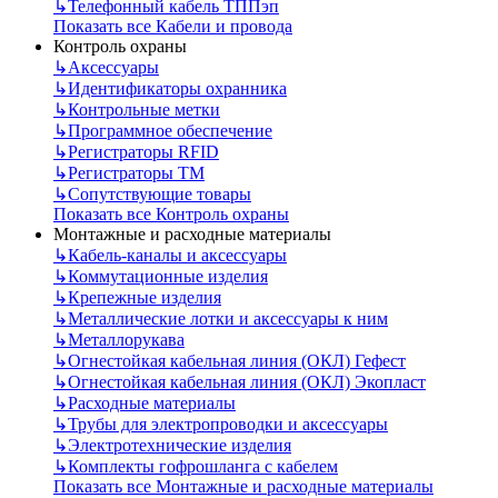
↳
Телефонный кабель ТППэп
Показать все Кабели и провода
Контроль охраны
↳
Аксессуары
↳
Идентификаторы охранника
↳
Контрольные метки
↳
Программное обеспечение
↳
Регистраторы RFID
↳
Регистраторы ТМ
↳
Сопутствующие товары
Показать все Контроль охраны
Монтажные и расходные материалы
↳
Кабель-каналы и аксессуары
↳
Коммутационные изделия
↳
Крепежные изделия
↳
Металлические лотки и аксессуары к ним
↳
Металлорукава
↳
Огнестойкая кабельная линия (ОКЛ) Гефест
↳
Огнестойкая кабельная линия (ОКЛ) Экопласт
↳
Расходные материалы
↳
Трубы для электропроводки и аксессуары
↳
Электротехнические изделия
↳
Комплекты гофрошланга с кабелем
Показать все Монтажные и расходные материалы