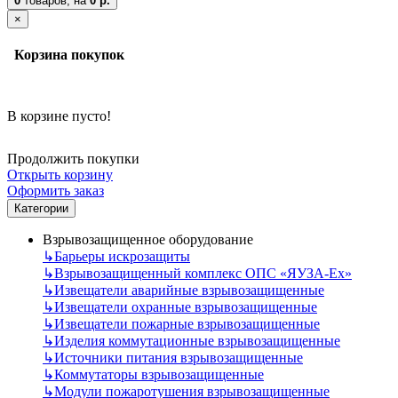
0
товаров,
на
0 р.
×
Корзина покупок
В корзине пусто!
Продолжить покупки
Открыть корзину
Оформить заказ
Категории
Взрывозащищенное оборудование
↳
Барьеры искрозащиты
↳
Взрывозащищенный комплекс ОПС «ЯУЗА-Ех»
↳
Извещатели аварийные взрывозащищенные
↳
Извещатели охранные взрывозащищенные
↳
Извещатели пожарные взрывозащищенные
↳
Изделия коммутационные взрывозащищенные
↳
Источники питания взрывозащищенные
↳
Коммутаторы взрывозащищенные
↳
Модули пожаротушения взрывозащищенные