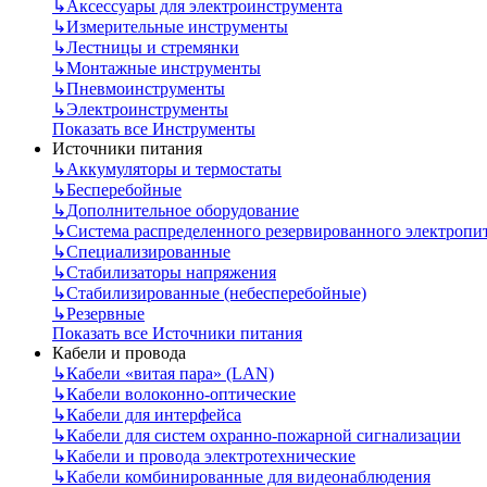
↳
Аксессуары для электроинструмента
↳
Измерительные инструменты
↳
Лестницы и стремянки
↳
Монтажные инструменты
↳
Пневмоинструменты
↳
Электроинструменты
Показать все Инструменты
Источники питания
↳
Аккумуляторы и термостаты
↳
Бесперебойные
↳
Дополнительное оборудование
↳
Система распределенного резервированного электропи
↳
Специализированные
↳
Стабилизаторы напряжения
↳
Стабилизированные (небесперебойные)
↳
Резервные
Показать все Источники питания
Кабели и провода
↳
Кабели «витая пара» (LAN)
↳
Кабели волоконно-оптические
↳
Кабели для интерфейса
↳
Кабели для систем охранно-пожарной сигнализации
↳
Кабели и провода электротехнические
↳
Кабели комбинированные для видеонаблюдения