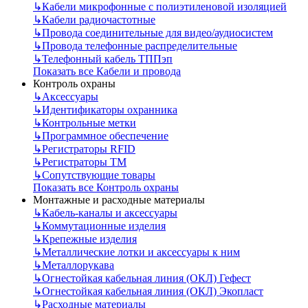
↳
Кабели микрофонные с полиэтиленовой изоляцией
↳
Кабели радиочастотные
↳
Провода соединительные для видео/аудиосистем
↳
Провода телефонные распределительные
↳
Телефонный кабель ТППэп
Показать все Кабели и провода
Контроль охраны
↳
Аксессуары
↳
Идентификаторы охранника
↳
Контрольные метки
↳
Программное обеспечение
↳
Регистраторы RFID
↳
Регистраторы ТМ
↳
Сопутствующие товары
Показать все Контроль охраны
Монтажные и расходные материалы
↳
Кабель-каналы и аксессуары
↳
Коммутационные изделия
↳
Крепежные изделия
↳
Металлические лотки и аксессуары к ним
↳
Металлорукава
↳
Огнестойкая кабельная линия (ОКЛ) Гефест
↳
Огнестойкая кабельная линия (ОКЛ) Экопласт
↳
Расходные материалы