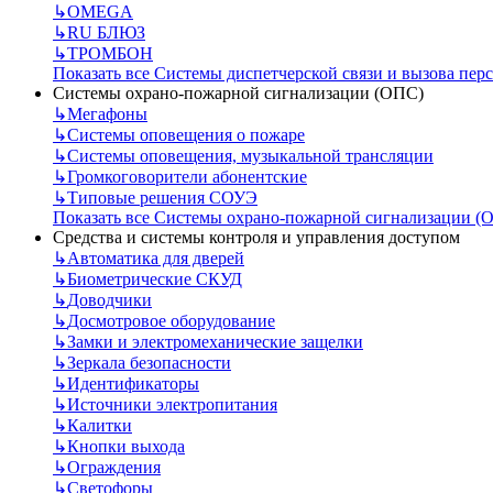
↳
OMEGA
↳
RU БЛЮЗ
↳
ТРОМБОН
Показать все Системы диспетчерской связи и вызова пер
Системы охрано-пожарной сигнализации (ОПС)
↳
Мегафоны
↳
Системы оповещения о пожаре
↳
Системы оповещения, музыкальной трансляции
↳
Громкоговорители абонентские
↳
Типовые решения СОУЭ
Показать все Системы охрано-пожарной сигнализации (
Средства и системы контроля и управления доступом
↳
Автоматика для дверей
↳
Биометрические СКУД
↳
Доводчики
↳
Досмотровое оборудование
↳
Замки и электромеханические защелки
↳
Зеркала безопасности
↳
Идентификаторы
↳
Источники электропитания
↳
Калитки
↳
Кнопки выхода
↳
Ограждения
↳
Светофоры