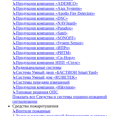
↳
Продукция компании «ADEMCO»
↳
Продукция компании «Ajax Systems»
↳
Продукция компании «Apollo Fire Detectors»
↳
Продукция компании «DSC»
↳
Продукция компании «NAVIgard»
↳
Продукция компании «Paradox»
↳
Продукция компании «Satel»
↳
Продукция компании «SONOFF»
↳
Продукция компании «System Sensor»
↳
Продукция компании «ИПРо»
↳
Продукция компании «РИТМ»
↳
Продукция компании «Си-Норд»
↳
Продукция компании НПП «Стелс»
↳
Радиоканальные системы
↳
Система Умный двор «БАСТИОН Smart Yard»
↳
Система Умный дом «RUBETEK»
↳
Системы передачи извещений
↳
Продукция компании «Hikvision»
↳
Типовые решения ОПС
Показать все Средства и системы охранно-пожарной
сигнализации
Средства пожаротушения
↳
Вентили пожарные
↳
Знаки и плакаты пожарной безопасности и охраны