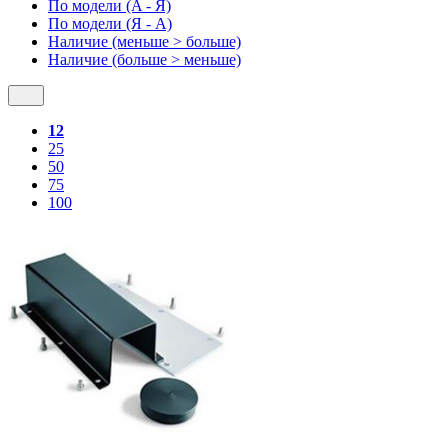
По модели (A - Я)
По модели (Я - A)
Наличие (меньше > больше)
Наличие (больше > меньше)
12
25
50
75
100