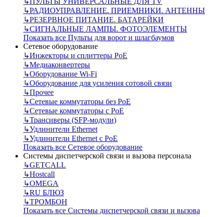
↳
ПУЛЬТЫ УНИВЕРСАЛЬНЫЕ ДЛЯ TV
↳
РАДИОУПРАВЛЕНИЕ. ПРИЕМНИКИ. АНТЕННЫ
↳
РЕЗЕРВНОЕ ПИТАНИЕ. БАТАРЕЙКИ
↳
СИГНАЛЬНЫЕ ЛАМПЫ. ФОТОЭЛЕМЕНТЫ
Показать все Пульты для ворот и шлагбаумов
Сетевое оборудование
↳
Инжекторы и сплиттеры РоЕ
↳
Медиаконвертеры
↳
Оборудование Wi-Fi
↳
Оборудование для усиления сотовой связи
↳
Прочее
↳
Сетевые коммутаторы без РоЕ
↳
Сетевые коммутаторы с РоЕ
↳
Трансиверы (SFP-модули)
↳
Удлинители Ethernet
↳
Удлинители Ethernet с PoE
Показать все Сетевое оборудование
Системы диспетчерской связи и вызова персонала
↳
GETCALL
↳
Hostcall
↳
OMEGA
↳
RU БЛЮЗ
↳
ТРОМБОН
Показать все Системы диспетчерской связи и вызова