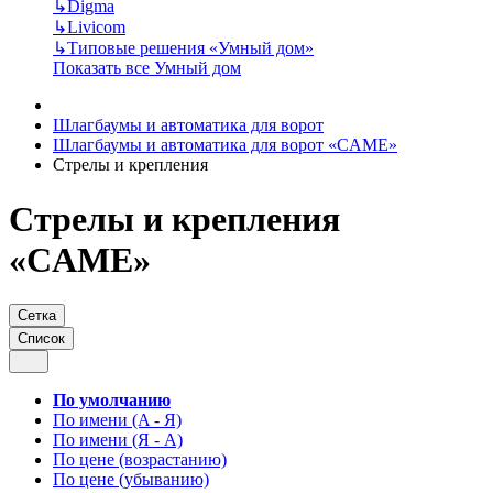
↳
Digma
↳
Livicom
↳
Типовые решения «Умный дом»
Показать все Умный дом
Шлагбаумы и автоматика для ворот
Шлагбаумы и автоматика для ворот «CAME»
Стрелы и крепления
Стрелы и крепления
«CAME»
Сетка
Список
По умолчанию
По имени (A - Я)
По имени (Я - A)
По цене (возрастанию)
По цене (убыванию)