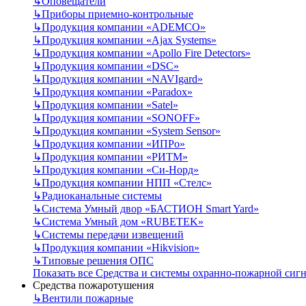
↳
Оповещатели
↳
Приборы приемно-контрольные
↳
Продукция компании «ADEMCO»
↳
Продукция компании «Ajax Systems»
↳
Продукция компании «Apollo Fire Detectors»
↳
Продукция компании «DSC»
↳
Продукция компании «NAVIgard»
↳
Продукция компании «Paradox»
↳
Продукция компании «Satel»
↳
Продукция компании «SONOFF»
↳
Продукция компании «System Sensor»
↳
Продукция компании «ИПРо»
↳
Продукция компании «РИТМ»
↳
Продукция компании «Си-Норд»
↳
Продукция компании НПП «Стелс»
↳
Радиоканальные системы
↳
Система Умный двор «БАСТИОН Smart Yard»
↳
Система Умный дом «RUBETEK»
↳
Системы передачи извещений
↳
Продукция компании «Hikvision»
↳
Типовые решения ОПС
Показать все Средства и системы охранно-пожарной сиг
Средства пожаротушения
↳
Вентили пожарные