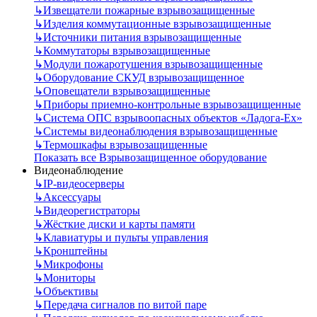
↳
Извещатели пожарные взрывозащищенные
↳
Изделия коммутационные взрывозащищенные
↳
Источники питания взрывозащищенные
↳
Коммутаторы взрывозащищенные
↳
Модули пожаротушения взрывозащищенные
↳
Оборудование СКУД взрывозащищенное
↳
Оповещатели взрывозащищенные
↳
Приборы приемно-контрольные взрывозащищенные
↳
Система ОПС взрывоопасных объектов «Ладога-Ex»
↳
Системы видеонаблюдения взрывозащищенные
↳
Термошкафы взрывозащищенные
Показать все Взрывозащищенное оборудование
Видеонаблюдение
↳
IP-видеосерверы
↳
Аксессуары
↳
Видеорегистраторы
↳
Жёсткие диски и карты памяти
↳
Клавиатуры и пульты управления
↳
Кронштейны
↳
Микрофоны
↳
Мониторы
↳
Объективы
↳
Передача сигналов по витой паре