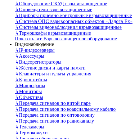
↳
Оборудование СКУД взрывозащищенное
↳
Оповещатели взрывозащищенные
↳
Приборы приемно-контрольные взрывозащищенные
↳
Система ОПС взрывоопасных объектов «Ладога-Ex»
↳
Системы видеонаблюдения взрывозащищенные
↳
Термошкафы взрывозащищенные
Показать все Взрывозащищенное оборудование
Видеонаблюдение
↳
IP-видеосерверы
↳
Аксессуары
↳
Видеорегистраторы
↳
Жёсткие диски и карты памяти
↳
Клавиатуры и пульты управления
↳
Кронштейны
↳
Микрофоны
↳
Мониторы
↳
Объективы
↳
Передача сигналов по витой паре
↳
Передача сигналов по коаксиальному кабелю
↳
Передача сигналов по оптоволокну
↳
Передача сигналов по радиоканалу
↳
Телекамеры
↳
Термокожухи
↳
Тестовое оборудование