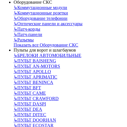
Оборудование СКС
↳
Коммутационные модули
↳
Коммутационные розетки
↳
Оборудование телефонии
↳
Оптические панели и аксессуары
↳
Патч-корды
↳
Патч-панели
↳
Разъемы
Показать все Оборудование СКС
Пульты для ворот и шлагбаумов
↳
БРЕЛОКИ АВТОМОБИЛЬНЫЕ
↳
ПУЛЬТ BAISHENG
↳
ПУЛЬТ AN-MOTORS
↳
ПУЛЬТ APOLLO
↳
ПУЛЬТ APRIMATIC
↳
ПУЛЬТ BENINCA
↳
ПУЛЬТ BFT
↳
ПУЛЬТ CAME
↳
ПУЛЬТ CRAWFORD
↳
ПУЛЬТ DASPI
↳
ПУЛЬТ DEA
↳
ПУЛЬТ DITEC
↳
ПУЛЬТ DOORHAN
↳
ПУЛЬТ ECOSTAR