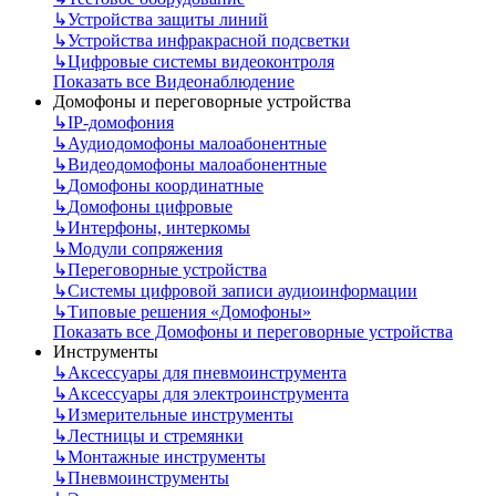
↳
Устройства защиты линий
↳
Устройства инфракрасной подсветки
↳
Цифровые системы видеоконтроля
Показать все Видеонаблюдение
Домофоны и переговорные устройства
↳
IP-домофония
↳
Аудиодомофоны малоабонентные
↳
Видеодомофоны малоабонентные
↳
Домофоны координатные
↳
Домофоны цифровые
↳
Интерфоны, интеркомы
↳
Модули сопряжения
↳
Переговорные устройства
↳
Системы цифровой записи аудиоинформации
↳
Типовые решения «Домофоны»
Показать все Домофоны и переговорные устройства
Инструменты
↳
Аксессуары для пневмоинструмента
↳
Аксессуары для электроинструмента
↳
Измерительные инструменты
↳
Лестницы и стремянки
↳
Монтажные инструменты
↳
Пневмоинструменты