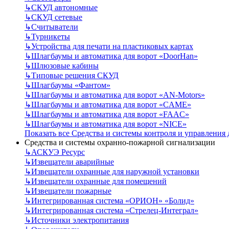
↳
СКУД автономные
↳
СКУД сетевые
↳
Считыватели
↳
Турникеты
↳
Устройства для печати на пластиковых картах
↳
Шлагбаумы и автоматика для ворот «DoorHan»
↳
Шлюзовые кабины
↳
Типовые решения СКУД
↳
Шлагбаумы «Фантом»
↳
Шлагбаумы и автоматика для ворот «AN-Motors»
↳
Шлагбаумы и автоматика для ворот «CAME»
↳
Шлагбаумы и автоматика для ворот «FAAC»
↳
Шлагбаумы и автоматика для ворот «NICE»
Показать все Средства и системы контроля и управления
Средства и системы охранно-пожарной сигнализации
↳
АСКУЭ Ресурс
↳
Извещатели аварийные
↳
Извещатели охранные для наружной установки
↳
Извещатели охранные для помещений
↳
Извещатели пожарные
↳
Интегрированная система «ОРИОН» «Болид»
↳
Интегрированная система «Стрелец-Интеграл»
↳
Источники электропитания