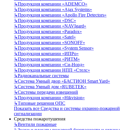
↳
Продукция компании «ADEMCO»
↳
Продукция компании «Ajax Systems»
↳
Продукция компании «Apollo Fire Detectors»
↳
Продукция компании «DSC»
↳
Продукция компании «NAVIgard»
↳
Продукция компании «Paradox»
↳
Продукция компании «Satel»
↳
Продукция компании «SONOFF»
↳
Продукция компании «System Sensor»
↳
Продукция компании «ИПРо»
↳
Продукция компании «РИТМ»
↳
Продукция компании «Си-Норд»
↳
Продукция компании НПП «Стелс»
↳
Радиоканальные системы
↳
Система Умный двор «БАСТИОН Smart Yard»
↳
Система Умный дом «RUBETEK»
↳
Системы передачи извещений
↳
Продукция компании «Hikvision»
↳
Типовые решения ОПС
Показать все Средства и системы охранно-пожарной
сигнализации
Средства пожаротушения
↳
Вентили пожарные
↳
Знаки и плакаты пожарной безопасности и охраны