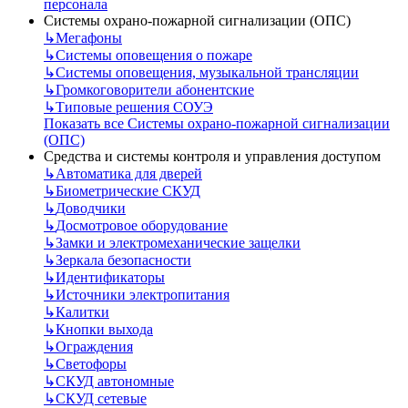
персонала
Системы охрано-пожарной сигнализации (ОПС)
↳
Мегафоны
↳
Системы оповещения о пожаре
↳
Системы оповещения, музыкальной трансляции
↳
Громкоговорители абонентские
↳
Типовые решения СОУЭ
Показать все Системы охрано-пожарной сигнализации
(ОПС)
Средства и системы контроля и управления доступом
↳
Автоматика для дверей
↳
Биометрические СКУД
↳
Доводчики
↳
Досмотровое оборудование
↳
Замки и электромеханические защелки
↳
Зеркала безопасности
↳
Идентификаторы
↳
Источники электропитания
↳
Калитки
↳
Кнопки выхода
↳
Ограждения
↳
Светофоры
↳
СКУД автономные
↳
СКУД сетевые