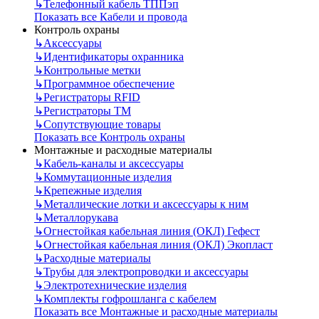
↳
Телефонный кабель ТППэп
Показать все Кабели и провода
Контроль охраны
↳
Аксессуары
↳
Идентификаторы охранника
↳
Контрольные метки
↳
Программное обеспечение
↳
Регистраторы RFID
↳
Регистраторы ТМ
↳
Сопутствующие товары
Показать все Контроль охраны
Монтажные и расходные материалы
↳
Кабель-каналы и аксессуары
↳
Коммутационные изделия
↳
Крепежные изделия
↳
Металлические лотки и аксессуары к ним
↳
Металлорукава
↳
Огнестойкая кабельная линия (ОКЛ) Гефест
↳
Огнестойкая кабельная линия (ОКЛ) Экопласт
↳
Расходные материалы
↳
Трубы для электропроводки и аксессуары
↳
Электротехнические изделия
↳
Комплекты гофрошланга с кабелем
Показать все Монтажные и расходные материалы