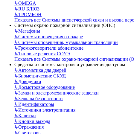
↳
OMEGA
↳
RU БЛЮЗ
↳
ТРОМБОН
Показать все Системы диспетчерской связи и вызова пер
Системы охрано-пожарной сигнализации (ОПС)
↳
Мегафоны
↳
Системы оповещения о пожаре
↳
Системы оповещения, музыкальной трансляции
↳
Громкоговорители абонентские
↳
Типовые решения СОУЭ
Показать все Системы охрано-пожарной сигнализации (
Средства и системы контроля и управления доступом
↳
Автоматика для дверей
↳
Биометрические СКУД
↳
Доводчики
↳
Досмотровое оборудование
↳
Замки и электромеханические защелки
↳
Зеркала безопасности
↳
Идентификаторы
↳
Источники электропитания
↳
Калитки
↳
Кнопки выхода
↳
Ограждения
↳
Светофоры