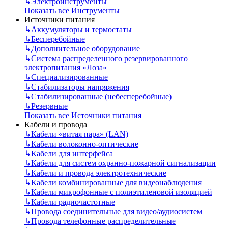
↳
Электроинструменты
Показать все Инструменты
Источники питания
↳
Аккумуляторы и термостаты
↳
Бесперебойные
↳
Дополнительное оборудование
↳
Система распределенного резервированного
электропитания «Лоза»
↳
Специализированные
↳
Стабилизаторы напряжения
↳
Стабилизированные (небесперебойные)
↳
Резервные
Показать все Источники питания
Кабели и провода
↳
Кабели «витая пара» (LAN)
↳
Кабели волоконно-оптические
↳
Кабели для интерфейса
↳
Кабели для систем охранно-пожарной сигнализации
↳
Кабели и провода электротехнические
↳
Кабели комбинированные для видеонаблюдения
↳
Кабели микрофонные с полиэтиленовой изоляцией
↳
Кабели радиочастотные
↳
Провода соединительные для видео/аудиосистем
↳
Провода телефонные распределительные