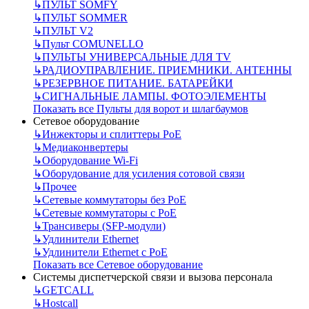
↳
ПУЛЬТ SOMFY
↳
ПУЛЬТ SOMMER
↳
ПУЛЬТ V2
↳
Пульт СOMUNELLO
↳
ПУЛЬТЫ УНИВЕРСАЛЬНЫЕ ДЛЯ TV
↳
РАДИОУПРАВЛЕНИЕ. ПРИЕМНИКИ. АНТЕННЫ
↳
РЕЗЕРВНОЕ ПИТАНИЕ. БАТАРЕЙКИ
↳
СИГНАЛЬНЫЕ ЛАМПЫ. ФОТОЭЛЕМЕНТЫ
Показать все Пульты для ворот и шлагбаумов
Сетевое оборудование
↳
Инжекторы и сплиттеры РоЕ
↳
Медиаконвертеры
↳
Оборудование Wi-Fi
↳
Оборудование для усиления сотовой связи
↳
Прочее
↳
Сетевые коммутаторы без РоЕ
↳
Сетевые коммутаторы с РоЕ
↳
Трансиверы (SFP-модули)
↳
Удлинители Ethernet
↳
Удлинители Ethernet с PoE
Показать все Сетевое оборудование
Системы диспетчерской связи и вызова персонала
↳
GETCALL
↳
Hostcall