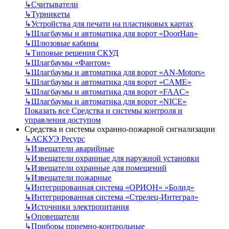
↳
Считыватели
↳
Турникеты
↳
Устройства для печати на пластиковых картах
↳
Шлагбаумы и автоматика для ворот «DoorHan»
↳
Шлюзовые кабины
↳
Типовые решения СКУД
↳
Шлагбаумы «Фантом»
↳
Шлагбаумы и автоматика для ворот «AN-Motors»
↳
Шлагбаумы и автоматика для ворот «CAME»
↳
Шлагбаумы и автоматика для ворот «FAAC»
↳
Шлагбаумы и автоматика для ворот «NICE»
Показать все Средства и системы контроля и
управления доступом
Средства и системы охранно-пожарной сигнализации
↳
АСКУЭ Ресурс
↳
Извещатели аварийные
↳
Извещатели охранные для наружной установки
↳
Извещатели охранные для помещений
↳
Извещатели пожарные
↳
Интегрированная система «ОРИОН» «Болид»
↳
Интегрированная система «Стрелец-Интеграл»
↳
Источники электропитания
↳
Оповещатели
↳
Приборы приемно-контрольные