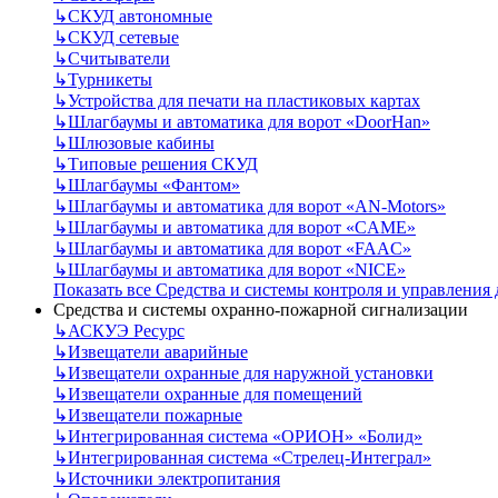
↳
СКУД автономные
↳
СКУД сетевые
↳
Считыватели
↳
Турникеты
↳
Устройства для печати на пластиковых картах
↳
Шлагбаумы и автоматика для ворот «DoorHan»
↳
Шлюзовые кабины
↳
Типовые решения СКУД
↳
Шлагбаумы «Фантом»
↳
Шлагбаумы и автоматика для ворот «AN-Motors»
↳
Шлагбаумы и автоматика для ворот «CAME»
↳
Шлагбаумы и автоматика для ворот «FAAC»
↳
Шлагбаумы и автоматика для ворот «NICE»
Показать все Средства и системы контроля и управления
Средства и системы охранно-пожарной сигнализации
↳
АСКУЭ Ресурс
↳
Извещатели аварийные
↳
Извещатели охранные для наружной установки
↳
Извещатели охранные для помещений
↳
Извещатели пожарные
↳
Интегрированная система «ОРИОН» «Болид»
↳
Интегрированная система «Стрелец-Интеграл»
↳
Источники электропитания