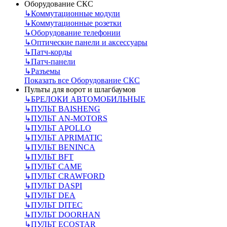
Оборудование СКС
↳
Коммутационные модули
↳
Коммутационные розетки
↳
Оборудование телефонии
↳
Оптические панели и аксессуары
↳
Патч-корды
↳
Патч-панели
↳
Разъемы
Показать все Оборудование СКС
Пульты для ворот и шлагбаумов
↳
БРЕЛОКИ АВТОМОБИЛЬНЫЕ
↳
ПУЛЬТ BAISHENG
↳
ПУЛЬТ AN-MOTORS
↳
ПУЛЬТ APOLLO
↳
ПУЛЬТ APRIMATIC
↳
ПУЛЬТ BENINCA
↳
ПУЛЬТ BFT
↳
ПУЛЬТ CAME
↳
ПУЛЬТ CRAWFORD
↳
ПУЛЬТ DASPI
↳
ПУЛЬТ DEA
↳
ПУЛЬТ DITEC
↳
ПУЛЬТ DOORHAN
↳
ПУЛЬТ ECOSTAR