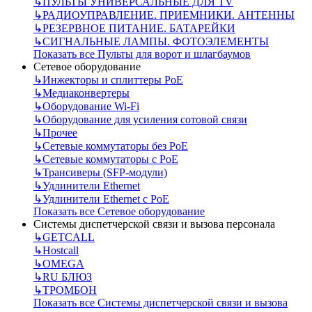
↳
ПУЛЬТЫ УНИВЕРСАЛЬНЫЕ ДЛЯ TV
↳
РАДИОУПРАВЛЕНИЕ. ПРИЕМНИКИ. АНТЕННЫ
↳
РЕЗЕРВНОЕ ПИТАНИЕ. БАТАРЕЙКИ
↳
СИГНАЛЬНЫЕ ЛАМПЫ. ФОТОЭЛЕМЕНТЫ
Показать все Пульты для ворот и шлагбаумов
Сетевое оборудование
↳
Инжекторы и сплиттеры РоЕ
↳
Медиаконвертеры
↳
Оборудование Wi-Fi
↳
Оборудование для усиления сотовой связи
↳
Прочее
↳
Сетевые коммутаторы без РоЕ
↳
Сетевые коммутаторы с РоЕ
↳
Трансиверы (SFP-модули)
↳
Удлинители Ethernet
↳
Удлинители Ethernet с PoE
Показать все Сетевое оборудование
Системы диспетчерской связи и вызова персонала
↳
GETCALL
↳
Hostcall
↳
OMEGA
↳
RU БЛЮЗ
↳
ТРОМБОН
Показать все Системы диспетчерской связи и вызова