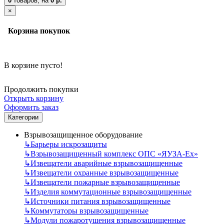
0
товаров,
на
0 р.
×
Корзина покупок
В корзине пусто!
Продолжить покупки
Открыть корзину
Оформить заказ
Категории
Взрывозащищенное оборудование
↳
Барьеры искрозащиты
↳
Взрывозащищенный комплекс ОПС «ЯУЗА-Ех»
↳
Извещатели аварийные взрывозащищенные
↳
Извещатели охранные взрывозащищенные
↳
Извещатели пожарные взрывозащищенные
↳
Изделия коммутационные взрывозащищенные
↳
Источники питания взрывозащищенные
↳
Коммутаторы взрывозащищенные
↳
Модули пожаротушения взрывозащищенные