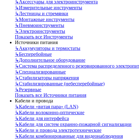
↳
Аксессуары для электроинструмента
↳
Измерительные инструменты
↳
Лестницы и стремянки
↳
Монтажные инструменты
↳
Пневмоинструменты
↳
Электроинструменты
Показать все Инструменты
Источники питания
↳
Аккумуляторы и термостаты
↳
Бесперебойные
↳
Дополнительное оборудование
↳
Система распределенного резервированного электропи
↳
Специализированные
↳
Стабилизаторы напряжения
↳
Стабилизированные (небесперебойные)
↳
Резервные
Показать все Источники питания
Кабели и провода
↳
Кабели «витая пара» (LAN)
↳
Кабели волоконно-оптические
↳
Кабели для интерфейса
↳
Кабели для систем охранно-пожарной сигнализации
↳
Кабели и провода электротехнические
↳
Кабели комбинированные для видеонаблюдения