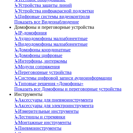
↳
Устройства защиты линий
↳
Устройства инфракрасной подсветки
↳
Цифровые системы видеоконтроля
Показать все Видеонаблюдение
Домофоны и переговорные устройства
↳
IP-домофония
↳
Аудиодомофоны малоабонентные
↳
Видеодомофоны малоабонентные
↳
Домофоны координатные
↳
Домофоны цифровые
↳
Интерфоны, интеркомы
↳
Модули сопряжения
↳
Переговорные устройства
↳
Системы цифровой записи аудиоинформации
↳
Типовые решения «Домофоны»
Показать все Домофоны и переговорные устройства
Инструменты
↳
Аксессуары для пневмоинструмента
↳
Аксессуары для электроинструмента
↳
Измерительные инструменты
↳
Лестницы и стремянки
↳
Монтажные инструменты
↳
Пневмоинструменты