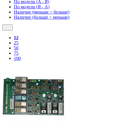
По модели (A - Я)
По модели (Я - A)
Наличие (меньше > больше)
Наличие (больше > меньше)
12
25
50
75
100