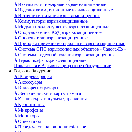
↳
Извещатели пожарные взрывозащищенные
↳
Изделия коммутационные взрывозащищенные
↳
Источники питания взрывозащищенные
↳
Коммутаторы взрывозащищенные
↳
Модули пожаротушения взрывозащищенные
↳
Оборудование СКУД взрывозащищенное
↳
Оповещатели взрывозащищенные
↳
Приборы приемно-контрольные взрывозащищенные
↳
Система ОПС взрывоопасных объектов «Ладога-Ex»
↳
Системы видеонаблюдения взрывозащищенные
↳
Термошкафы взрывозащищенные
Показать все Взрывозащищенное оборудование
Видеонаблюдение
↳
IP-видеосерверы
↳
Аксессуары
↳
Видеорегистраторы
↳
Жёсткие диски и карты памяти
↳
Клавиатуры и пульты управления
↳
Кронштейны
↳
Микрофоны
↳
Мониторы
↳
Объективы
↳
Передача сигналов по витой паре