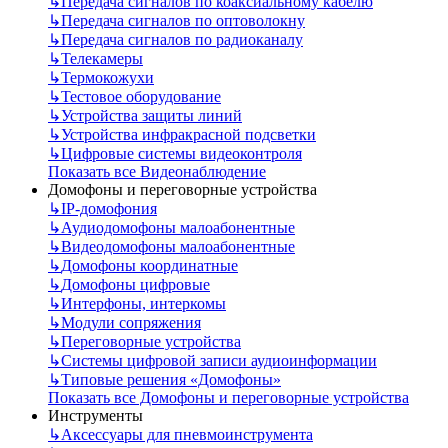
↳
Передача сигналов по коаксиальному кабелю
↳
Передача сигналов по оптоволокну
↳
Передача сигналов по радиоканалу
↳
Телекамеры
↳
Термокожухи
↳
Тестовое оборудование
↳
Устройства защиты линий
↳
Устройства инфракрасной подсветки
↳
Цифровые системы видеоконтроля
Показать все Видеонаблюдение
Домофоны и переговорные устройства
↳
IP-домофония
↳
Аудиодомофоны малоабонентные
↳
Видеодомофоны малоабонентные
↳
Домофоны координатные
↳
Домофоны цифровые
↳
Интерфоны, интеркомы
↳
Модули сопряжения
↳
Переговорные устройства
↳
Системы цифровой записи аудиоинформации
↳
Типовые решения «Домофоны»
Показать все Домофоны и переговорные устройства
Инструменты
↳
Аксессуары для пневмоинструмента