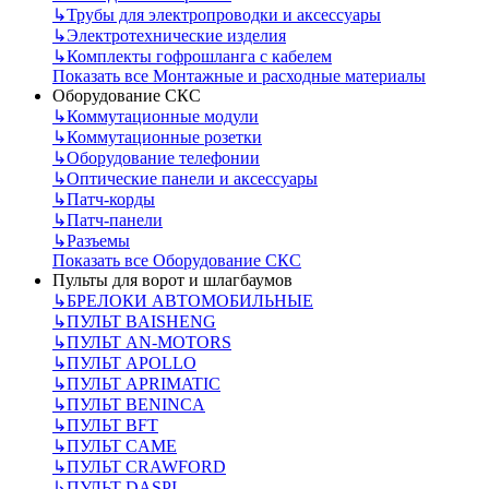
↳
Трубы для электропроводки и аксессуары
↳
Электротехнические изделия
↳
Комплекты гофрошланга с кабелем
Показать все Монтажные и расходные материалы
Оборудование СКС
↳
Коммутационные модули
↳
Коммутационные розетки
↳
Оборудование телефонии
↳
Оптические панели и аксессуары
↳
Патч-корды
↳
Патч-панели
↳
Разъемы
Показать все Оборудование СКС
Пульты для ворот и шлагбаумов
↳
БРЕЛОКИ АВТОМОБИЛЬНЫЕ
↳
ПУЛЬТ BAISHENG
↳
ПУЛЬТ AN-MOTORS
↳
ПУЛЬТ APOLLO
↳
ПУЛЬТ APRIMATIC
↳
ПУЛЬТ BENINCA
↳
ПУЛЬТ BFT
↳
ПУЛЬТ CAME
↳
ПУЛЬТ CRAWFORD
↳
ПУЛЬТ DASPI