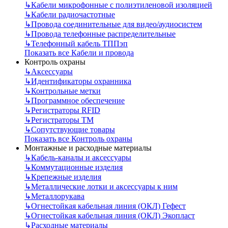
↳
Кабели микрофонные с полиэтиленовой изоляцией
↳
Кабели радиочастотные
↳
Провода соединительные для видео/аудиосистем
↳
Провода телефонные распределительные
↳
Телефонный кабель ТППэп
Показать все Кабели и провода
Контроль охраны
↳
Аксессуары
↳
Идентификаторы охранника
↳
Контрольные метки
↳
Программное обеспечение
↳
Регистраторы RFID
↳
Регистраторы ТМ
↳
Сопутствующие товары
Показать все Контроль охраны
Монтажные и расходные материалы
↳
Кабель-каналы и аксессуары
↳
Коммутационные изделия
↳
Крепежные изделия
↳
Металлические лотки и аксессуары к ним
↳
Металлорукава
↳
Огнестойкая кабельная линия (ОКЛ) Гефест
↳
Огнестойкая кабельная линия (ОКЛ) Экопласт
↳
Расходные материалы