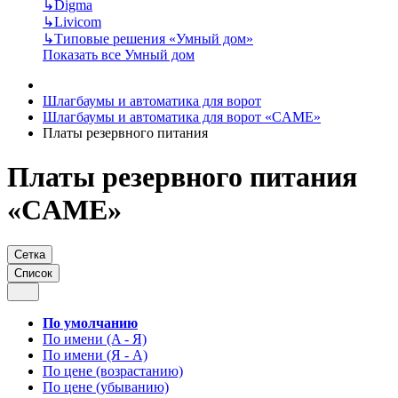
↳
Digma
↳
Livicom
↳
Типовые решения «Умный дом»
Показать все Умный дом
Шлагбаумы и автоматика для ворот
Шлагбаумы и автоматика для ворот «CAME»
Платы резервного питания
Платы резервного питания
«CAME»
Сетка
Список
По умолчанию
По имени (A - Я)
По имени (Я - A)
По цене (возрастанию)
По цене (убыванию)