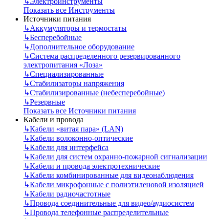
↳
Электроинструменты
Показать все Инструменты
Источники питания
↳
Аккумуляторы и термостаты
↳
Бесперебойные
↳
Дополнительное оборудование
↳
Система распределенного резервированного
электропитания «Лоза»
↳
Специализированные
↳
Стабилизаторы напряжения
↳
Стабилизированные (небесперебойные)
↳
Резервные
Показать все Источники питания
Кабели и провода
↳
Кабели «витая пара» (LAN)
↳
Кабели волоконно-оптические
↳
Кабели для интерфейса
↳
Кабели для систем охранно-пожарной сигнализации
↳
Кабели и провода электротехнические
↳
Кабели комбинированные для видеонаблюдения
↳
Кабели микрофонные с полиэтиленовой изоляцией
↳
Кабели радиочастотные
↳
Провода соединительные для видео/аудиосистем
↳
Провода телефонные распределительные