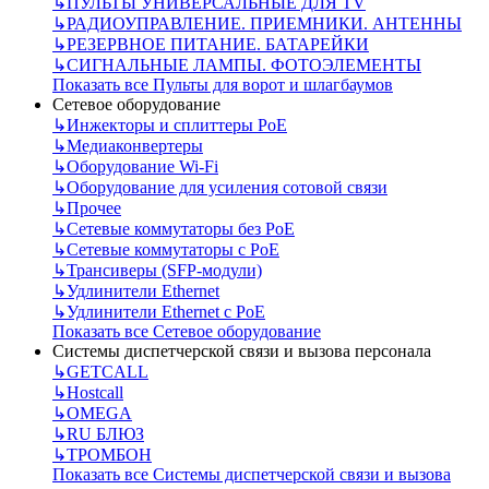
↳
ПУЛЬТЫ УНИВЕРСАЛЬНЫЕ ДЛЯ TV
↳
РАДИОУПРАВЛЕНИЕ. ПРИЕМНИКИ. АНТЕННЫ
↳
РЕЗЕРВНОЕ ПИТАНИЕ. БАТАРЕЙКИ
↳
СИГНАЛЬНЫЕ ЛАМПЫ. ФОТОЭЛЕМЕНТЫ
Показать все Пульты для ворот и шлагбаумов
Сетевое оборудование
↳
Инжекторы и сплиттеры РоЕ
↳
Медиаконвертеры
↳
Оборудование Wi-Fi
↳
Оборудование для усиления сотовой связи
↳
Прочее
↳
Сетевые коммутаторы без РоЕ
↳
Сетевые коммутаторы с РоЕ
↳
Трансиверы (SFP-модули)
↳
Удлинители Ethernet
↳
Удлинители Ethernet с PoE
Показать все Сетевое оборудование
Системы диспетчерской связи и вызова персонала
↳
GETCALL
↳
Hostcall
↳
OMEGA
↳
RU БЛЮЗ
↳
ТРОМБОН
Показать все Системы диспетчерской связи и вызова