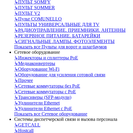
↳
ПУЛЬТ SOMFY
↳
ПУЛЬТ SOMMER
↳
ПУЛЬТ V2
↳
Пульт СOMUNELLO
↳
ПУЛЬТЫ УНИВЕРСАЛЬНЫЕ ДЛЯ TV
↳
РАДИОУПРАВЛЕНИЕ. ПРИЕМНИКИ. АНТЕННЫ
↳
РЕЗЕРВНОЕ ПИТАНИЕ. БАТАРЕЙКИ
↳
СИГНАЛЬНЫЕ ЛАМПЫ. ФОТОЭЛЕМЕНТЫ
Показать все Пульты для ворот и шлагбаумов
Сетевое оборудование
↳
Инжекторы и сплиттеры РоЕ
↳
Медиаконвертеры
↳
Оборудование Wi-Fi
↳
Оборудование для усиления сотовой связи
↳
Прочее
↳
Сетевые коммутаторы без РоЕ
↳
Сетевые коммутаторы с РоЕ
↳
Трансиверы (SFP-модули)
↳
Удлинители Ethernet
↳
Удлинители Ethernet с PoE
Показать все Сетевое оборудование
Системы диспетчерской связи и вызова персонала
↳
GETCALL
↳
Hostcall