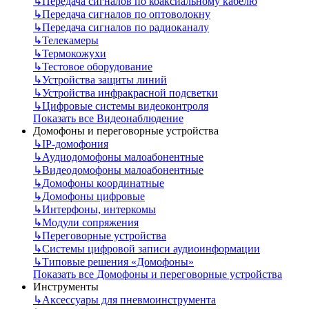
↳
Передача сигналов по коаксиальному кабелю
↳
Передача сигналов по оптоволокну
↳
Передача сигналов по радиоканалу
↳
Телекамеры
↳
Термокожухи
↳
Тестовое оборудование
↳
Устройства защиты линий
↳
Устройства инфракрасной подсветки
↳
Цифровые системы видеоконтроля
Показать все Видеонаблюдение
Домофоны и переговорные устройства
↳
IP-домофония
↳
Аудиодомофоны малоабонентные
↳
Видеодомофоны малоабонентные
↳
Домофоны координатные
↳
Домофоны цифровые
↳
Интерфоны, интеркомы
↳
Модули сопряжения
↳
Переговорные устройства
↳
Системы цифровой записи аудиоинформации
↳
Типовые решения «Домофоны»
Показать все Домофоны и переговорные устройства
Инструменты
↳
Аксессуары для пневмоинструмента