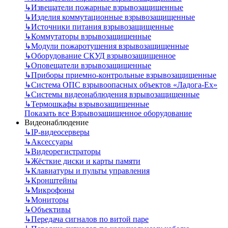
↳
Извещатели пожарные взрывозащищенные
↳
Изделия коммутационные взрывозащищенные
↳
Источники питания взрывозащищенные
↳
Коммутаторы взрывозащищенные
↳
Модули пожаротушения взрывозащищенные
↳
Оборудование СКУД взрывозащищенное
↳
Оповещатели взрывозащищенные
↳
Приборы приемно-контрольные взрывозащищенные
↳
Система ОПС взрывоопасных объектов «Ладога-Ex»
↳
Системы видеонаблюдения взрывозащищенные
↳
Термошкафы взрывозащищенные
Показать все Взрывозащищенное оборудование
Видеонаблюдение
↳
IP-видеосерверы
↳
Аксессуары
↳
Видеорегистраторы
↳
Жёсткие диски и карты памяти
↳
Клавиатуры и пульты управления
↳
Кронштейны
↳
Микрофоны
↳
Мониторы
↳
Объективы
↳
Передача сигналов по витой паре