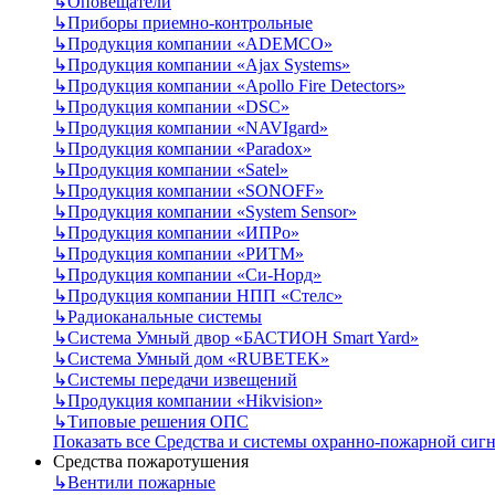
↳
Оповещатели
↳
Приборы приемно-контрольные
↳
Продукция компании «ADEMCO»
↳
Продукция компании «Ajax Systems»
↳
Продукция компании «Apollo Fire Detectors»
↳
Продукция компании «DSC»
↳
Продукция компании «NAVIgard»
↳
Продукция компании «Paradox»
↳
Продукция компании «Satel»
↳
Продукция компании «SONOFF»
↳
Продукция компании «System Sensor»
↳
Продукция компании «ИПРо»
↳
Продукция компании «РИТМ»
↳
Продукция компании «Си-Норд»
↳
Продукция компании НПП «Стелс»
↳
Радиоканальные системы
↳
Система Умный двор «БАСТИОН Smart Yard»
↳
Система Умный дом «RUBETEK»
↳
Системы передачи извещений
↳
Продукция компании «Hikvision»
↳
Типовые решения ОПС
Показать все Средства и системы охранно-пожарной сиг
Средства пожаротушения
↳
Вентили пожарные