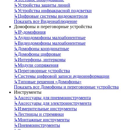
↳
Устройства защиты линий
↳
Устройства инфракрасной подсветки
↳
Цифровые системы видеоконтроля
Показать все Видеонаблюдение
Домофоны и переговорные устройства
↳
IP-домофония
↳
Аудиодомофоны малоабонентные
↳
Видеодомофоны малоабонентные
↳
Домофоны координатные
↳
Домофоны цифровые
↳
Интерфоны, интеркомы
↳
Модули сопряжения
↳
Переговорные устройства
↳
Системы цифровой записи аудиоинформации
↳
Типовые решения «Домофоны»
Показать все Домофоны и переговорные устройства
Инструменты
↳
Аксессуары для пневмоинструмента
↳
Аксессуары для электроинструмента
↳
Измерительные инструменты
↳
Лестницы и стремянки
↳
Монтажные инструменты
↳
Пневмоинструменты