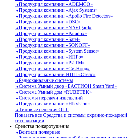
↳
Продукция компании «ADEMCO»
↳
Продукция компании «Ajax Systems»
↳
Продукция компании «Apollo Fire Detectors»
↳
Продукция компании «DSC»
↳
Продукция компании «NAVIgard»
↳
Продукция компании «Paradox»
↳
Продукция компании «Satel»
↳
Продукция компании «SONOFF»
↳
Продукция компании «System Sensor»
↳
Продукция компании «ИПРо»
↳
Продукция компании «РИТМ»
↳
Продукция компании «Си-Норд»
↳
Продукция компании НПП «Стелс»
↳
Радиоканальные системы
↳
Система Умный двор «БАСТИОН Smart Yard»
↳
Система Умный дом «RUBETEK»
↳
Системы передачи извещений
↳
Продукция компании «Hikvision»
↳
Типовые решения ОПС
Показать все Средства и системы охранно-пожарной
сигнализации
Средства пожаротушения
↳
Вентили пожарные
↳
Знаки и плакаты пожарной безопасности и охраны