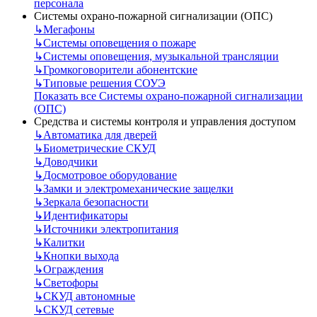
персонала
Системы охрано-пожарной сигнализации (ОПС)
↳
Мегафоны
↳
Системы оповещения о пожаре
↳
Системы оповещения, музыкальной трансляции
↳
Громкоговорители абонентские
↳
Типовые решения СОУЭ
Показать все Системы охрано-пожарной сигнализации
(ОПС)
Средства и системы контроля и управления доступом
↳
Автоматика для дверей
↳
Биометрические СКУД
↳
Доводчики
↳
Досмотровое оборудование
↳
Замки и электромеханические защелки
↳
Зеркала безопасности
↳
Идентификаторы
↳
Источники электропитания
↳
Калитки
↳
Кнопки выхода
↳
Ограждения
↳
Светофоры
↳
СКУД автономные
↳
СКУД сетевые