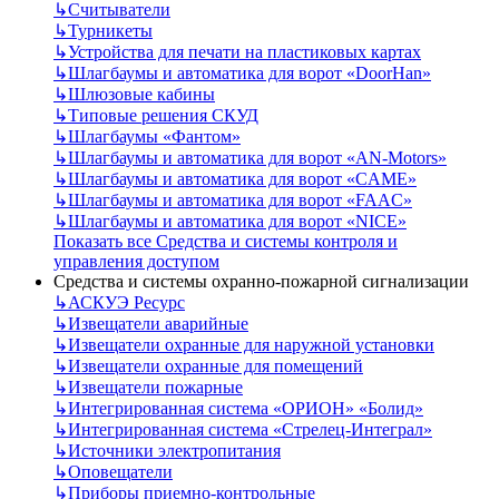
↳
Считыватели
↳
Турникеты
↳
Устройства для печати на пластиковых картах
↳
Шлагбаумы и автоматика для ворот «DoorHan»
↳
Шлюзовые кабины
↳
Типовые решения СКУД
↳
Шлагбаумы «Фантом»
↳
Шлагбаумы и автоматика для ворот «AN-Motors»
↳
Шлагбаумы и автоматика для ворот «CAME»
↳
Шлагбаумы и автоматика для ворот «FAAC»
↳
Шлагбаумы и автоматика для ворот «NICE»
Показать все Средства и системы контроля и
управления доступом
Средства и системы охранно-пожарной сигнализации
↳
АСКУЭ Ресурс
↳
Извещатели аварийные
↳
Извещатели охранные для наружной установки
↳
Извещатели охранные для помещений
↳
Извещатели пожарные
↳
Интегрированная система «ОРИОН» «Болид»
↳
Интегрированная система «Стрелец-Интеграл»
↳
Источники электропитания
↳
Оповещатели
↳
Приборы приемно-контрольные