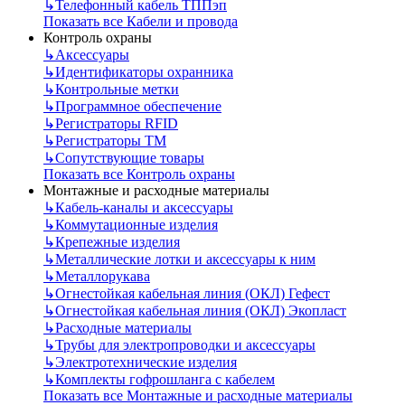
↳
Телефонный кабель ТППэп
Показать все Кабели и провода
Контроль охраны
↳
Аксессуары
↳
Идентификаторы охранника
↳
Контрольные метки
↳
Программное обеспечение
↳
Регистраторы RFID
↳
Регистраторы ТМ
↳
Сопутствующие товары
Показать все Контроль охраны
Монтажные и расходные материалы
↳
Кабель-каналы и аксессуары
↳
Коммутационные изделия
↳
Крепежные изделия
↳
Металлические лотки и аксессуары к ним
↳
Металлорукава
↳
Огнестойкая кабельная линия (ОКЛ) Гефест
↳
Огнестойкая кабельная линия (ОКЛ) Экопласт
↳
Расходные материалы
↳
Трубы для электропроводки и аксессуары
↳
Электротехнические изделия
↳
Комплекты гофрошланга с кабелем
Показать все Монтажные и расходные материалы