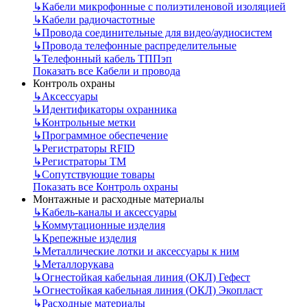
↳
Кабели микрофонные с полиэтиленовой изоляцией
↳
Кабели радиочастотные
↳
Провода соединительные для видео/аудиосистем
↳
Провода телефонные распределительные
↳
Телефонный кабель ТППэп
Показать все Кабели и провода
Контроль охраны
↳
Аксессуары
↳
Идентификаторы охранника
↳
Контрольные метки
↳
Программное обеспечение
↳
Регистраторы RFID
↳
Регистраторы ТМ
↳
Сопутствующие товары
Показать все Контроль охраны
Монтажные и расходные материалы
↳
Кабель-каналы и аксессуары
↳
Коммутационные изделия
↳
Крепежные изделия
↳
Металлические лотки и аксессуары к ним
↳
Металлорукава
↳
Огнестойкая кабельная линия (ОКЛ) Гефест
↳
Огнестойкая кабельная линия (ОКЛ) Экопласт
↳
Расходные материалы