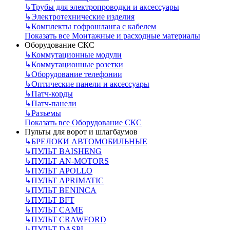
↳
Трубы для электропроводки и аксессуары
↳
Электротехнические изделия
↳
Комплекты гофрошланга с кабелем
Показать все Монтажные и расходные материалы
Оборудование СКС
↳
Коммутационные модули
↳
Коммутационные розетки
↳
Оборудование телефонии
↳
Оптические панели и аксессуары
↳
Патч-корды
↳
Патч-панели
↳
Разъемы
Показать все Оборудование СКС
Пульты для ворот и шлагбаумов
↳
БРЕЛОКИ АВТОМОБИЛЬНЫЕ
↳
ПУЛЬТ BAISHENG
↳
ПУЛЬТ AN-MOTORS
↳
ПУЛЬТ APOLLO
↳
ПУЛЬТ APRIMATIC
↳
ПУЛЬТ BENINCA
↳
ПУЛЬТ BFT
↳
ПУЛЬТ CAME
↳
ПУЛЬТ CRAWFORD
↳
ПУЛЬТ DASPI