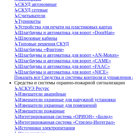
↳
СКУД автономные
↳
СКУД сетевые
↳
Считыватели
↳
Турникеты
↳
Устройства для печати на пластиковых картах
↳
Шлагбаумы и автоматика для ворот «DoorHan»
↳
Шлюзовые кабины
↳
Типовые решения СКУД
↳
Шлагбаумы «Фантом»
↳
Шлагбаумы и автоматика для ворот «AN-Motors»
↳
Шлагбаумы и автоматика для ворот «CAME»
↳
Шлагбаумы и автоматика для ворот «FAAC»
↳
Шлагбаумы и автоматика для ворот «NICE»
Показать все Средства и системы контроля и управления
Средства и системы охранно-пожарной сигнализации
↳
АСКУЭ Ресурс
↳
Извещатели аварийные
↳
Извещатели охранные для наружной установки
↳
Извещатели охранные для помещений
↳
Извещатели пожарные
↳
Интегрированная система «ОРИОН» «Болид»
↳
Интегрированная система «Стрелец-Интеграл»
↳
Источники электропитания