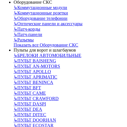
Оборудование СКС
↳
Коммутационные модули
↳
Коммутационные розетки
↳
Оборудование телефонии
↳
Оптические панели и аксессуары
↳
Патч-корды
↳
Патч-панели
↳
Разъемы
Показать все Оборудование СКС
Пульты для ворот и шлагбаумов
↳
БРЕЛОКИ АВТОМОБИЛЬНЫЕ
↳
ПУЛЬТ BAISHENG
↳
ПУЛЬТ AN-MOTORS
↳
ПУЛЬТ APOLLO
↳
ПУЛЬТ APRIMATIC
↳
ПУЛЬТ BENINCA
↳
ПУЛЬТ BFT
↳
ПУЛЬТ CAME
↳
ПУЛЬТ CRAWFORD
↳
ПУЛЬТ DASPI
↳
ПУЛЬТ DEA
↳
ПУЛЬТ DITEC
↳
ПУЛЬТ DOORHAN
↳
ПУЛЬТ ECOSTAR