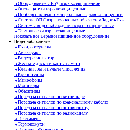
↳
Оборудование СКУД взрывозащищенное
↳
Оповещатели взрывозащищенные
↳
Приборы приемно-контрольные взрывозащищенные
↳
Система ОПС взрывоопасных объектов «Ладога-Ex»
↳
Системы видеонаблюдения взрывозащищенные
↳
Термошкафы взрывозащищенные
Показать все Взрывозащищенное оборудование
Видеонаблюдение
↳
IP-видеосерверы
↳
Аксессуары
↳
Видеорегистраторы
↳
Жёсткие диски и карты памяти
↳
Клавиатуры и пульты управления
↳
Кронштейны
↳
Микрофоны
↳
Мониторы
↳
Объективы
↳
Передача сигналов по витой паре
↳
Передача сигналов по коаксиальному кабелю
↳
Передача сигналов по оптоволокну
↳
Передача сигналов по радиоканалу
↳
Телекамеры
↳
Термокожухи
↳
Тестовое оборудование