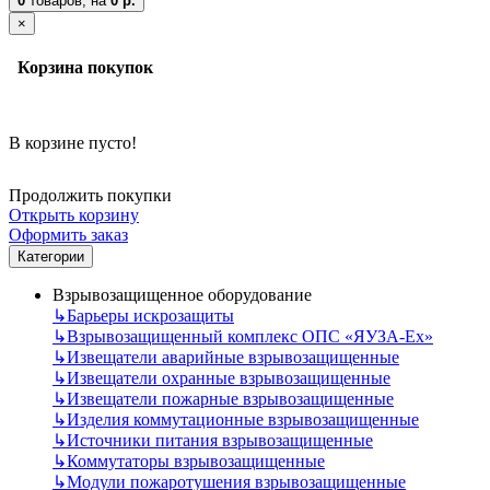
0
товаров,
на
0 р.
×
Корзина покупок
В корзине пусто!
Продолжить покупки
Открыть корзину
Оформить заказ
Категории
Взрывозащищенное оборудование
↳
Барьеры искрозащиты
↳
Взрывозащищенный комплекс ОПС «ЯУЗА-Ех»
↳
Извещатели аварийные взрывозащищенные
↳
Извещатели охранные взрывозащищенные
↳
Извещатели пожарные взрывозащищенные
↳
Изделия коммутационные взрывозащищенные
↳
Источники питания взрывозащищенные
↳
Коммутаторы взрывозащищенные
↳
Модули пожаротушения взрывозащищенные