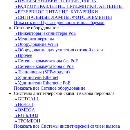
↳
ПУЛЬТЫ УНИВЕРСАЛЬНЫЕ ДЛЯ TV
↳
РАДИОУПРАВЛЕНИЕ. ПРИЕМНИКИ. АНТЕННЫ
↳
РЕЗЕРВНОЕ ПИТАНИЕ. БАТАРЕЙКИ
↳
СИГНАЛЬНЫЕ ЛАМПЫ. ФОТОЭЛЕМЕНТЫ
Показать все Пульты для ворот и шлагбаумов
Сетевое оборудование
↳
Инжекторы и сплиттеры РоЕ
↳
Медиаконвертеры
↳
Оборудование Wi-Fi
↳
Оборудование для усиления сотовой связи
↳
Прочее
↳
Сетевые коммутаторы без РоЕ
↳
Сетевые коммутаторы с РоЕ
↳
Трансиверы (SFP-модули)
↳
Удлинители Ethernet
↳
Удлинители Ethernet с PoE
Показать все Сетевое оборудование
Системы диспетчерской связи и вызова персонала
↳
GETCALL
↳
Hostcall
↳
OMEGA
↳
RU БЛЮЗ
↳
ТРОМБОН
Показать все Системы диспетчерской связи и вызова