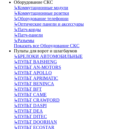
Оборудование СКС
↳
Коммутационные модули
↳
Коммутационные розетки
↳
Оборудование телефонии
↳
Оптические панели и аксессуары
↳
Патч-корды
↳
Патч-панели
↳
Разъемы
Показать все Оборудование СКС
Пульты для ворот и шлагбаумов
↳
БРЕЛОКИ АВТОМОБИЛЬНЫЕ
↳
ПУЛЬТ BAISHENG
↳
ПУЛЬТ AN-MOTORS
↳
ПУЛЬТ APOLLO
↳
ПУЛЬТ APRIMATIC
↳
ПУЛЬТ BENINCA
↳
ПУЛЬТ BFT
↳
ПУЛЬТ CAME
↳
ПУЛЬТ CRAWFORD
↳
ПУЛЬТ DASPI
↳
ПУЛЬТ DEA
↳
ПУЛЬТ DITEC
↳
ПУЛЬТ DOORHAN
↳
ПУЛЬТ ECOSTAR