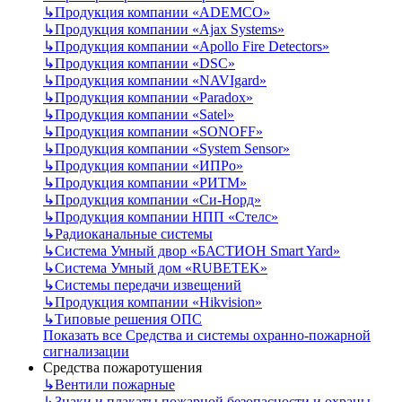
↳
Продукция компании «ADEMCO»
↳
Продукция компании «Ajax Systems»
↳
Продукция компании «Apollo Fire Detectors»
↳
Продукция компании «DSC»
↳
Продукция компании «NAVIgard»
↳
Продукция компании «Paradox»
↳
Продукция компании «Satel»
↳
Продукция компании «SONOFF»
↳
Продукция компании «System Sensor»
↳
Продукция компании «ИПРо»
↳
Продукция компании «РИТМ»
↳
Продукция компании «Си-Норд»
↳
Продукция компании НПП «Стелс»
↳
Радиоканальные системы
↳
Система Умный двор «БАСТИОН Smart Yard»
↳
Система Умный дом «RUBETEK»
↳
Системы передачи извещений
↳
Продукция компании «Hikvision»
↳
Типовые решения ОПС
Показать все Средства и системы охранно-пожарной
сигнализации
Средства пожаротушения
↳
Вентили пожарные
↳
Знаки и плакаты пожарной безопасности и охраны