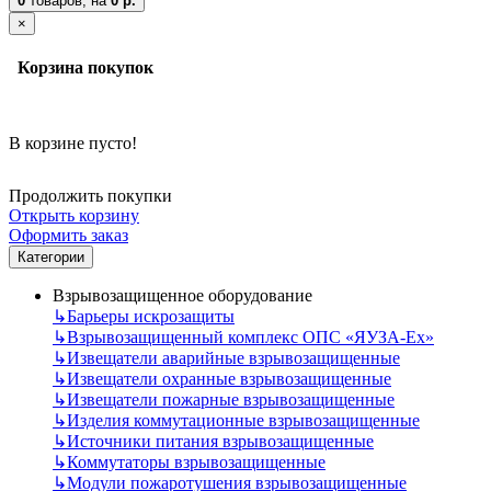
0
товаров,
на
0 р.
×
Корзина покупок
В корзине пусто!
Продолжить покупки
Открыть корзину
Оформить заказ
Категории
Взрывозащищенное оборудование
↳
Барьеры искрозащиты
↳
Взрывозащищенный комплекс ОПС «ЯУЗА-Ех»
↳
Извещатели аварийные взрывозащищенные
↳
Извещатели охранные взрывозащищенные
↳
Извещатели пожарные взрывозащищенные
↳
Изделия коммутационные взрывозащищенные
↳
Источники питания взрывозащищенные
↳
Коммутаторы взрывозащищенные
↳
Модули пожаротушения взрывозащищенные