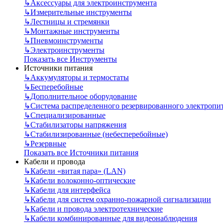
↳
Аксессуары для электроинструмента
↳
Измерительные инструменты
↳
Лестницы и стремянки
↳
Монтажные инструменты
↳
Пневмоинструменты
↳
Электроинструменты
Показать все Инструменты
Источники питания
↳
Аккумуляторы и термостаты
↳
Бесперебойные
↳
Дополнительное оборудование
↳
Система распределенного резервированного электропи
↳
Специализированные
↳
Стабилизаторы напряжения
↳
Стабилизированные (небесперебойные)
↳
Резервные
Показать все Источники питания
Кабели и провода
↳
Кабели «витая пара» (LAN)
↳
Кабели волоконно-оптические
↳
Кабели для интерфейса
↳
Кабели для систем охранно-пожарной сигнализации
↳
Кабели и провода электротехнические
↳
Кабели комбинированные для видеонаблюдения