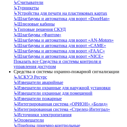
↳
Считыватели
↳
Турникеты
↳
Устройства для печати на пластиковых картах
↳
Шлагбаумы и автоматика для ворот «DoorHan»
↳
Шлюзовые кабины
↳
Типовые решения СКУД
↳
Шлагбаумы «Фантом»
↳
Шлагбаумы и автоматика для ворот «AN-Motors»
↳
Шлагбаумы и автоматика для ворот «CAME»
↳
Шлагбаумы и автоматика для ворот «FAAC»
↳
Шлагбаумы и автоматика для ворот «NICE»
Показать все Средства и системы контроля и
управления доступом
Средства и системы охранно-пожарной сигнализации
↳
АСКУЭ Ресурс
↳
Извещатели аварийные
↳
Извещатели охранные для наружной установки
↳
Извещатели охранные для помещений
↳
Извещатели пожарные
↳
Интегрированная система «ОРИОН» «Болид»
↳
Интегрированная система «Стрелец-Интеграл»
↳
Источники электропитания
↳
Оповещатели
↳
Приборы приемно-контрольные