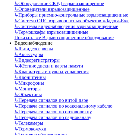
↳
Оборудование СКУД взрывозащищенное
↳
Оповещатели взрывозащищенные
↳
Приборы приемно-контрольные взрывозащищенные
↳
Система ОПС взрывоопасных объектов «Ладога-Ex»
↳
Системы видеонаблюдения взрывозащищенные
↳
Термошкафы взрывозащищенные
Показать все Взрывозащищенное оборудование
Видеонаблюдение
↳
IP-видеосерверы
↳
Аксессуары
↳
Видеорегистраторы
↳
Жёсткие диски и карты памяти
↳
Клавиатуры и пульты управления
↳
Кронштейны
↳
Микрофоны
↳
Мониторы
↳
Объективы
↳
Передача сигналов по витой паре
↳
Передача сигналов по коаксиальному кабелю
↳
Передача сигналов по оптоволокну
↳
Передача сигналов по радиоканалу
↳
Телекамеры
↳
Термокожухи
↳
Тестовое оборудование