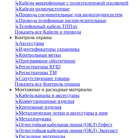
↳
Кабели микрофонные с полиэтиленовой изоляцией
↳
Кабели радиочастотные
↳
Провода соединительные для видео/аудиосистем
↳
Провода телефонные распределительные
↳
Телефонный кабель ТППэп
Показать все Кабели и провода
Контроль охраны
↳
Аксессуары
↳
Идентификаторы охранника
↳
Контрольные метки
↳
Программное обеспечение
↳
Регистраторы RFID
↳
Регистраторы ТМ
↳
Сопутствующие товары
Показать все Контроль охраны
Монтажные и расходные материалы
↳
Кабель-каналы и аксессуары
↳
Коммутационные изделия
↳
Крепежные изделия
↳
Металлические лотки и аксессуары к ним
↳
Металлорукава
↳
Огнестойкая кабельная линия (ОКЛ) Гефест
↳
Огнестойкая кабельная линия (ОКЛ) Экопласт
↳
Расходные материалы