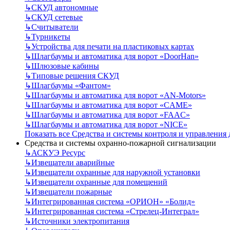
↳
СКУД автономные
↳
СКУД сетевые
↳
Считыватели
↳
Турникеты
↳
Устройства для печати на пластиковых картах
↳
Шлагбаумы и автоматика для ворот «DoorHan»
↳
Шлюзовые кабины
↳
Типовые решения СКУД
↳
Шлагбаумы «Фантом»
↳
Шлагбаумы и автоматика для ворот «AN-Motors»
↳
Шлагбаумы и автоматика для ворот «CAME»
↳
Шлагбаумы и автоматика для ворот «FAAC»
↳
Шлагбаумы и автоматика для ворот «NICE»
Показать все Средства и системы контроля и управления
Средства и системы охранно-пожарной сигнализации
↳
АСКУЭ Ресурс
↳
Извещатели аварийные
↳
Извещатели охранные для наружной установки
↳
Извещатели охранные для помещений
↳
Извещатели пожарные
↳
Интегрированная система «ОРИОН» «Болид»
↳
Интегрированная система «Стрелец-Интеграл»
↳
Источники электропитания