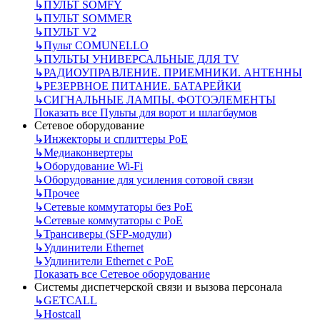
↳
ПУЛЬТ SOMFY
↳
ПУЛЬТ SOMMER
↳
ПУЛЬТ V2
↳
Пульт СOMUNELLO
↳
ПУЛЬТЫ УНИВЕРСАЛЬНЫЕ ДЛЯ TV
↳
РАДИОУПРАВЛЕНИЕ. ПРИЕМНИКИ. АНТЕННЫ
↳
РЕЗЕРВНОЕ ПИТАНИЕ. БАТАРЕЙКИ
↳
СИГНАЛЬНЫЕ ЛАМПЫ. ФОТОЭЛЕМЕНТЫ
Показать все Пульты для ворот и шлагбаумов
Сетевое оборудование
↳
Инжекторы и сплиттеры РоЕ
↳
Медиаконвертеры
↳
Оборудование Wi-Fi
↳
Оборудование для усиления сотовой связи
↳
Прочее
↳
Сетевые коммутаторы без РоЕ
↳
Сетевые коммутаторы с РоЕ
↳
Трансиверы (SFP-модули)
↳
Удлинители Ethernet
↳
Удлинители Ethernet с PoE
Показать все Сетевое оборудование
Системы диспетчерской связи и вызова персонала
↳
GETCALL
↳
Hostcall