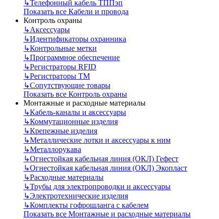
↳
Телефонный кабель ТППэп
Показать все Кабели и провода
Контроль охраны
↳
Аксессуары
↳
Идентификаторы охранника
↳
Контрольные метки
↳
Программное обеспечение
↳
Регистраторы RFID
↳
Регистраторы ТМ
↳
Сопутствующие товары
Показать все Контроль охраны
Монтажные и расходные материалы
↳
Кабель-каналы и аксессуары
↳
Коммутационные изделия
↳
Крепежные изделия
↳
Металлические лотки и аксессуары к ним
↳
Металлорукава
↳
Огнестойкая кабельная линия (ОКЛ) Гефест
↳
Огнестойкая кабельная линия (ОКЛ) Экопласт
↳
Расходные материалы
↳
Трубы для электропроводки и аксессуары
↳
Электротехнические изделия
↳
Комплекты гофрошланга с кабелем
Показать все Монтажные и расходные материалы