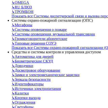
↳
OMEGA
↳
RU БЛЮЗ
↳
ТРОМБОН
Показать все Системы диспетчерской связи и вызова пер
Системы охрано-пожарной сигнализации (ОПС)
↳
Мегафоны
↳
Системы оповещения о пожаре
↳
Системы оповещения, музыкальной трансляции
↳
Громкоговорители абонентские
↳
Типовые решения СОУЭ
Показать все Системы охрано-пожарной сигнализации (
Средства и системы контроля и управления доступом
↳
Автоматика для дверей
↳
Биометрические СКУД
↳
Доводчики
↳
Досмотровое оборудование
↳
Замки и электромеханические защелки
↳
Зеркала безопасности
↳
Идентификаторы
↳
Источники электропитания
↳
Калитки
↳
Кнопки выхода
↳
Ограждения
↳
Светофоры