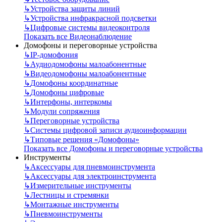
↳
Устройства защиты линий
↳
Устройства инфракрасной подсветки
↳
Цифровые системы видеоконтроля
Показать все Видеонаблюдение
Домофоны и переговорные устройства
↳
IP-домофония
↳
Аудиодомофоны малоабонентные
↳
Видеодомофоны малоабонентные
↳
Домофоны координатные
↳
Домофоны цифровые
↳
Интерфоны, интеркомы
↳
Модули сопряжения
↳
Переговорные устройства
↳
Системы цифровой записи аудиоинформации
↳
Типовые решения «Домофоны»
Показать все Домофоны и переговорные устройства
Инструменты
↳
Аксессуары для пневмоинструмента
↳
Аксессуары для электроинструмента
↳
Измерительные инструменты
↳
Лестницы и стремянки
↳
Монтажные инструменты
↳
Пневмоинструменты