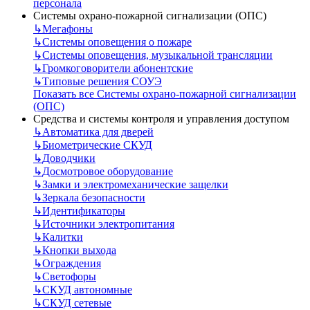
персонала
Системы охрано-пожарной сигнализации (ОПС)
↳
Мегафоны
↳
Системы оповещения о пожаре
↳
Системы оповещения, музыкальной трансляции
↳
Громкоговорители абонентские
↳
Типовые решения СОУЭ
Показать все Системы охрано-пожарной сигнализации
(ОПС)
Средства и системы контроля и управления доступом
↳
Автоматика для дверей
↳
Биометрические СКУД
↳
Доводчики
↳
Досмотровое оборудование
↳
Замки и электромеханические защелки
↳
Зеркала безопасности
↳
Идентификаторы
↳
Источники электропитания
↳
Калитки
↳
Кнопки выхода
↳
Ограждения
↳
Светофоры
↳
СКУД автономные
↳
СКУД сетевые