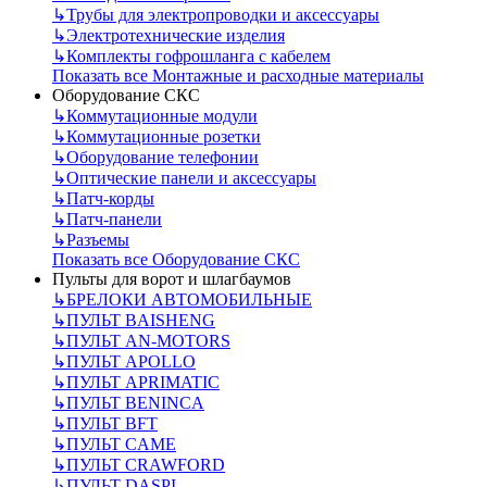
↳
Трубы для электропроводки и аксессуары
↳
Электротехнические изделия
↳
Комплекты гофрошланга с кабелем
Показать все Монтажные и расходные материалы
Оборудование СКС
↳
Коммутационные модули
↳
Коммутационные розетки
↳
Оборудование телефонии
↳
Оптические панели и аксессуары
↳
Патч-корды
↳
Патч-панели
↳
Разъемы
Показать все Оборудование СКС
Пульты для ворот и шлагбаумов
↳
БРЕЛОКИ АВТОМОБИЛЬНЫЕ
↳
ПУЛЬТ BAISHENG
↳
ПУЛЬТ AN-MOTORS
↳
ПУЛЬТ APOLLO
↳
ПУЛЬТ APRIMATIC
↳
ПУЛЬТ BENINCA
↳
ПУЛЬТ BFT
↳
ПУЛЬТ CAME
↳
ПУЛЬТ CRAWFORD
↳
ПУЛЬТ DASPI