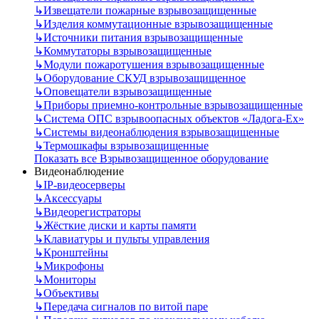
↳
Извещатели пожарные взрывозащищенные
↳
Изделия коммутационные взрывозащищенные
↳
Источники питания взрывозащищенные
↳
Коммутаторы взрывозащищенные
↳
Модули пожаротушения взрывозащищенные
↳
Оборудование СКУД взрывозащищенное
↳
Оповещатели взрывозащищенные
↳
Приборы приемно-контрольные взрывозащищенные
↳
Система ОПС взрывоопасных объектов «Ладога-Ex»
↳
Системы видеонаблюдения взрывозащищенные
↳
Термошкафы взрывозащищенные
Показать все Взрывозащищенное оборудование
Видеонаблюдение
↳
IP-видеосерверы
↳
Аксессуары
↳
Видеорегистраторы
↳
Жёсткие диски и карты памяти
↳
Клавиатуры и пульты управления
↳
Кронштейны
↳
Микрофоны
↳
Мониторы
↳
Объективы
↳
Передача сигналов по витой паре