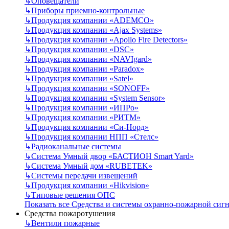
↳
Оповещатели
↳
Приборы приемно-контрольные
↳
Продукция компании «ADEMCO»
↳
Продукция компании «Ajax Systems»
↳
Продукция компании «Apollo Fire Detectors»
↳
Продукция компании «DSC»
↳
Продукция компании «NAVIgard»
↳
Продукция компании «Paradox»
↳
Продукция компании «Satel»
↳
Продукция компании «SONOFF»
↳
Продукция компании «System Sensor»
↳
Продукция компании «ИПРо»
↳
Продукция компании «РИТМ»
↳
Продукция компании «Си-Норд»
↳
Продукция компании НПП «Стелс»
↳
Радиоканальные системы
↳
Система Умный двор «БАСТИОН Smart Yard»
↳
Система Умный дом «RUBETEK»
↳
Системы передачи извещений
↳
Продукция компании «Hikvision»
↳
Типовые решения ОПС
Показать все Средства и системы охранно-пожарной сиг
Средства пожаротушения
↳
Вентили пожарные