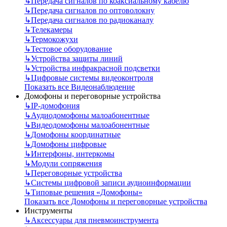
↳
Передача сигналов по коаксиальному кабелю
↳
Передача сигналов по оптоволокну
↳
Передача сигналов по радиоканалу
↳
Телекамеры
↳
Термокожухи
↳
Тестовое оборудование
↳
Устройства защиты линий
↳
Устройства инфракрасной подсветки
↳
Цифровые системы видеоконтроля
Показать все Видеонаблюдение
Домофоны и переговорные устройства
↳
IP-домофония
↳
Аудиодомофоны малоабонентные
↳
Видеодомофоны малоабонентные
↳
Домофоны координатные
↳
Домофоны цифровые
↳
Интерфоны, интеркомы
↳
Модули сопряжения
↳
Переговорные устройства
↳
Системы цифровой записи аудиоинформации
↳
Типовые решения «Домофоны»
Показать все Домофоны и переговорные устройства
Инструменты
↳
Аксессуары для пневмоинструмента