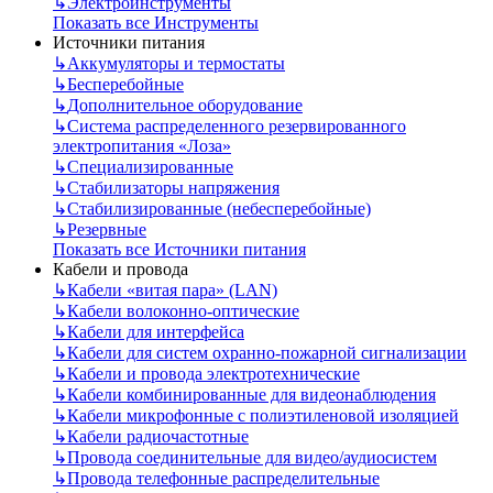
↳
Электроинструменты
Показать все Инструменты
Источники питания
↳
Аккумуляторы и термостаты
↳
Бесперебойные
↳
Дополнительное оборудование
↳
Система распределенного резервированного
электропитания «Лоза»
↳
Специализированные
↳
Стабилизаторы напряжения
↳
Стабилизированные (небесперебойные)
↳
Резервные
Показать все Источники питания
Кабели и провода
↳
Кабели «витая пара» (LAN)
↳
Кабели волоконно-оптические
↳
Кабели для интерфейса
↳
Кабели для систем охранно-пожарной сигнализации
↳
Кабели и провода электротехнические
↳
Кабели комбинированные для видеонаблюдения
↳
Кабели микрофонные с полиэтиленовой изоляцией
↳
Кабели радиочастотные
↳
Провода соединительные для видео/аудиосистем
↳
Провода телефонные распределительные