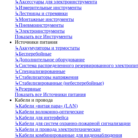
↳
Аксессуары для электроинструмента
↳
Измерительные инструменты
↳
Лестницы и стремянки
↳
Монтажные инструменты
↳
Пневмоинструменты
↳
Электроинструменты
Показать все Инструменты
Источники питания
↳
Аккумуляторы и термостаты
↳
Бесперебойные
↳
Дополнительное оборудование
↳
Система распределенного резервированного электропи
↳
Специализированные
↳
Стабилизаторы напряжения
↳
Стабилизированные (небесперебойные)
↳
Резервные
Показать все Источники питания
Кабели и провода
↳
Кабели «витая пара» (LAN)
↳
Кабели волоконно-оптические
↳
Кабели для интерфейса
↳
Кабели для систем охранно-пожарной сигнализации
↳
Кабели и провода электротехнические
↳
Кабели комбинированные для видеонаблюдения