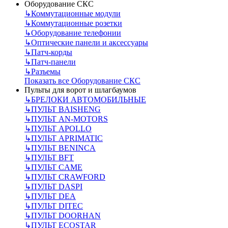
Оборудование СКС
↳
Коммутационные модули
↳
Коммутационные розетки
↳
Оборудование телефонии
↳
Оптические панели и аксессуары
↳
Патч-корды
↳
Патч-панели
↳
Разъемы
Показать все Оборудование СКС
Пульты для ворот и шлагбаумов
↳
БРЕЛОКИ АВТОМОБИЛЬНЫЕ
↳
ПУЛЬТ BAISHENG
↳
ПУЛЬТ AN-MOTORS
↳
ПУЛЬТ APOLLO
↳
ПУЛЬТ APRIMATIC
↳
ПУЛЬТ BENINCA
↳
ПУЛЬТ BFT
↳
ПУЛЬТ CAME
↳
ПУЛЬТ CRAWFORD
↳
ПУЛЬТ DASPI
↳
ПУЛЬТ DEA
↳
ПУЛЬТ DITEC
↳
ПУЛЬТ DOORHAN
↳
ПУЛЬТ ECOSTAR