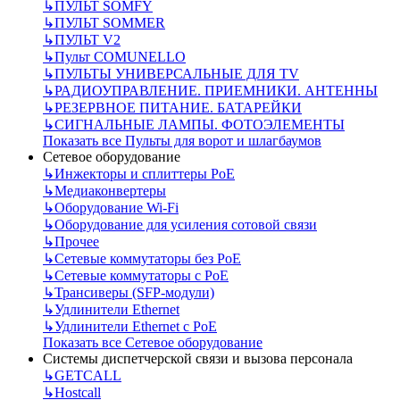
↳
ПУЛЬТ SOMFY
↳
ПУЛЬТ SOMMER
↳
ПУЛЬТ V2
↳
Пульт СOMUNELLO
↳
ПУЛЬТЫ УНИВЕРСАЛЬНЫЕ ДЛЯ TV
↳
РАДИОУПРАВЛЕНИЕ. ПРИЕМНИКИ. АНТЕННЫ
↳
РЕЗЕРВНОЕ ПИТАНИЕ. БАТАРЕЙКИ
↳
СИГНАЛЬНЫЕ ЛАМПЫ. ФОТОЭЛЕМЕНТЫ
Показать все Пульты для ворот и шлагбаумов
Сетевое оборудование
↳
Инжекторы и сплиттеры РоЕ
↳
Медиаконвертеры
↳
Оборудование Wi-Fi
↳
Оборудование для усиления сотовой связи
↳
Прочее
↳
Сетевые коммутаторы без РоЕ
↳
Сетевые коммутаторы с РоЕ
↳
Трансиверы (SFP-модули)
↳
Удлинители Ethernet
↳
Удлинители Ethernet с PoE
Показать все Сетевое оборудование
Системы диспетчерской связи и вызова персонала
↳
GETCALL
↳
Hostcall