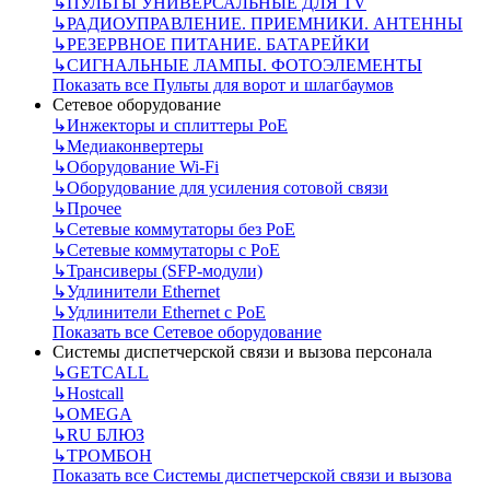
↳
ПУЛЬТЫ УНИВЕРСАЛЬНЫЕ ДЛЯ TV
↳
РАДИОУПРАВЛЕНИЕ. ПРИЕМНИКИ. АНТЕННЫ
↳
РЕЗЕРВНОЕ ПИТАНИЕ. БАТАРЕЙКИ
↳
СИГНАЛЬНЫЕ ЛАМПЫ. ФОТОЭЛЕМЕНТЫ
Показать все Пульты для ворот и шлагбаумов
Сетевое оборудование
↳
Инжекторы и сплиттеры РоЕ
↳
Медиаконвертеры
↳
Оборудование Wi-Fi
↳
Оборудование для усиления сотовой связи
↳
Прочее
↳
Сетевые коммутаторы без РоЕ
↳
Сетевые коммутаторы с РоЕ
↳
Трансиверы (SFP-модули)
↳
Удлинители Ethernet
↳
Удлинители Ethernet с PoE
Показать все Сетевое оборудование
Системы диспетчерской связи и вызова персонала
↳
GETCALL
↳
Hostcall
↳
OMEGA
↳
RU БЛЮЗ
↳
ТРОМБОН
Показать все Системы диспетчерской связи и вызова