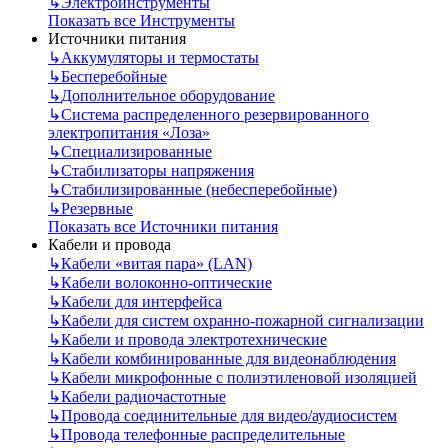
↳
Электроинструменты
Показать все Инструменты
Источники питания
↳
Аккумуляторы и термостаты
↳
Бесперебойные
↳
Дополнительное оборудование
↳
Система распределенного резервированного
электропитания «Лоза»
↳
Специализированные
↳
Стабилизаторы напряжения
↳
Стабилизированные (небесперебойные)
↳
Резервные
Показать все Источники питания
Кабели и провода
↳
Кабели «витая пара» (LAN)
↳
Кабели волоконно-оптические
↳
Кабели для интерфейса
↳
Кабели для систем охранно-пожарной сигнализации
↳
Кабели и провода электротехнические
↳
Кабели комбинированные для видеонаблюдения
↳
Кабели микрофонные с полиэтиленовой изоляцией
↳
Кабели радиочастотные
↳
Провода соединительные для видео/аудиосистем
↳
Провода телефонные распределительные