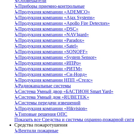
↳
Оповещатели
↳
Приборы приемно-контрольные
↳
Продукция компании «ADEMCO»
↳
Продукция компании «Ajax Systems»
↳
Продукция компании «Apollo Fire Detectors»
↳
Продукция компании «DSC»
↳
Продукция компании «NAVIgard»
↳
Продукция компании «Paradox»
↳
Продукция компании «Satel»
↳
Продукция компании «SONOFF»
↳
Продукция компании «System Sensor»
↳
Продукция компании «ИПРо»
↳
Продукция компании «РИТМ»
↳
Продукция компании «Си-Норд»
↳
Продукция компании НПП «Стелс»
↳
Радиоканальные системы
↳
Система Умный двор «БАСТИОН Smart Yard»
↳
Система Умный дом «RUBETEK»
↳
Системы передачи извещений
↳
Продукция компании «Hikvision»
↳
Типовые решения ОПС
Показать все Средства и системы охранно-пожарной сиг
Средства пожаротушения
↳
Вентили пожарные