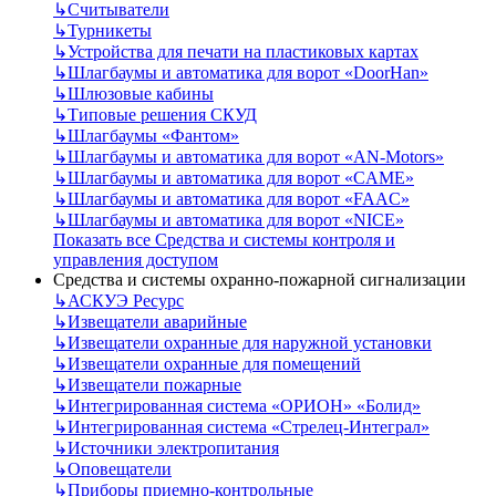
↳
Считыватели
↳
Турникеты
↳
Устройства для печати на пластиковых картах
↳
Шлагбаумы и автоматика для ворот «DoorHan»
↳
Шлюзовые кабины
↳
Типовые решения СКУД
↳
Шлагбаумы «Фантом»
↳
Шлагбаумы и автоматика для ворот «AN-Motors»
↳
Шлагбаумы и автоматика для ворот «CAME»
↳
Шлагбаумы и автоматика для ворот «FAAC»
↳
Шлагбаумы и автоматика для ворот «NICE»
Показать все Средства и системы контроля и
управления доступом
Средства и системы охранно-пожарной сигнализации
↳
АСКУЭ Ресурс
↳
Извещатели аварийные
↳
Извещатели охранные для наружной установки
↳
Извещатели охранные для помещений
↳
Извещатели пожарные
↳
Интегрированная система «ОРИОН» «Болид»
↳
Интегрированная система «Стрелец-Интеграл»
↳
Источники электропитания
↳
Оповещатели
↳
Приборы приемно-контрольные