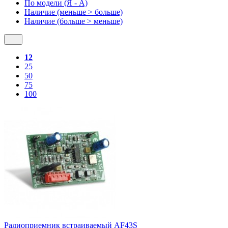
По модели (Я - A)
Наличие (меньше > больше)
Наличие (больше > меньше)
12
25
50
75
100
Радиоприемник встраиваемый AF43S