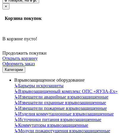
0
товаров,
на
0 р.
×
Корзина покупок
В корзине пусто!
Продолжить покупки
Открыть корзину
Оформить заказ
Категории
Взрывозащищенное оборудование
↳
Барьеры искрозащиты
↳
Взрывозащищенный комплекс ОПС «ЯУЗА-Ех»
↳
Извещатели аварийные взрывозащищенные
↳
Извещатели охранные взрывозащищенные
↳
Извещатели пожарные взрывозащищенные
↳
Изделия коммутационные взрывозащищенные
↳
Источники питания взрывозащищенные
↳
Коммутаторы взрывозащищенные
↳
Модули пожаротушения взрывозащищенные