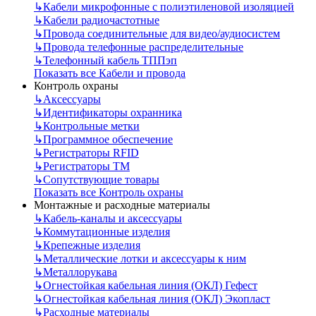
↳
Кабели микрофонные с полиэтиленовой изоляцией
↳
Кабели радиочастотные
↳
Провода соединительные для видео/аудиосистем
↳
Провода телефонные распределительные
↳
Телефонный кабель ТППэп
Показать все Кабели и провода
Контроль охраны
↳
Аксессуары
↳
Идентификаторы охранника
↳
Контрольные метки
↳
Программное обеспечение
↳
Регистраторы RFID
↳
Регистраторы ТМ
↳
Сопутствующие товары
Показать все Контроль охраны
Монтажные и расходные материалы
↳
Кабель-каналы и аксессуары
↳
Коммутационные изделия
↳
Крепежные изделия
↳
Металлические лотки и аксессуары к ним
↳
Металлорукава
↳
Огнестойкая кабельная линия (ОКЛ) Гефест
↳
Огнестойкая кабельная линия (ОКЛ) Экопласт
↳
Расходные материалы