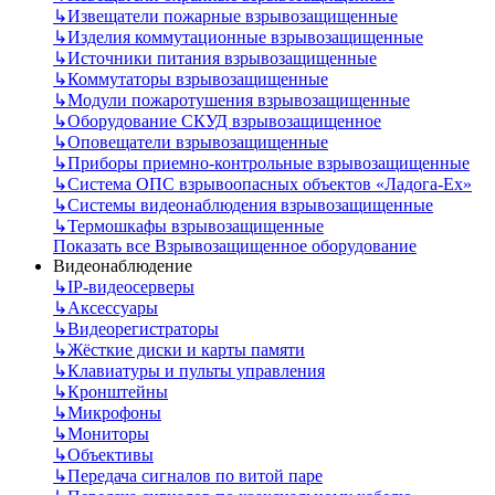
↳
Извещатели пожарные взрывозащищенные
↳
Изделия коммутационные взрывозащищенные
↳
Источники питания взрывозащищенные
↳
Коммутаторы взрывозащищенные
↳
Модули пожаротушения взрывозащищенные
↳
Оборудование СКУД взрывозащищенное
↳
Оповещатели взрывозащищенные
↳
Приборы приемно-контрольные взрывозащищенные
↳
Система ОПС взрывоопасных объектов «Ладога-Ex»
↳
Системы видеонаблюдения взрывозащищенные
↳
Термошкафы взрывозащищенные
Показать все Взрывозащищенное оборудование
Видеонаблюдение
↳
IP-видеосерверы
↳
Аксессуары
↳
Видеорегистраторы
↳
Жёсткие диски и карты памяти
↳
Клавиатуры и пульты управления
↳
Кронштейны
↳
Микрофоны
↳
Мониторы
↳
Объективы
↳
Передача сигналов по витой паре