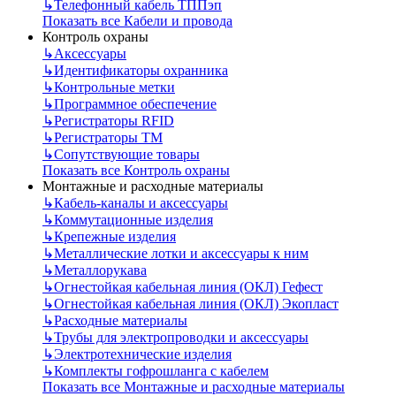
↳
Телефонный кабель ТППэп
Показать все Кабели и провода
Контроль охраны
↳
Аксессуары
↳
Идентификаторы охранника
↳
Контрольные метки
↳
Программное обеспечение
↳
Регистраторы RFID
↳
Регистраторы ТМ
↳
Сопутствующие товары
Показать все Контроль охраны
Монтажные и расходные материалы
↳
Кабель-каналы и аксессуары
↳
Коммутационные изделия
↳
Крепежные изделия
↳
Металлические лотки и аксессуары к ним
↳
Металлорукава
↳
Огнестойкая кабельная линия (ОКЛ) Гефест
↳
Огнестойкая кабельная линия (ОКЛ) Экопласт
↳
Расходные материалы
↳
Трубы для электропроводки и аксессуары
↳
Электротехнические изделия
↳
Комплекты гофрошланга с кабелем
Показать все Монтажные и расходные материалы