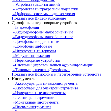
↳
Устройства защиты линий
↳
Устройства инфракрасной подсветки
↳
Цифровые системы видеоконтроля
Показать все Видеонаблюдение
Домофоны и переговорные устройства
↳
IP-домофония
↳
Аудиодомофоны малоабонентные
↳
Видеодомофоны малоабонентные
↳
Домофоны координатные
↳
Домофоны цифровые
↳
Интерфоны, интеркомы
↳
Модули сопряжения
↳
Переговорные устройства
↳
Системы цифровой записи аудиоинформации
↳
Типовые решения «Домофоны»
Показать все Домофоны и переговорные устройства
Инструменты
↳
Аксессуары для пневмоинструмента
↳
Аксессуары для электроинструмента
↳
Измерительные инструменты
↳
Лестницы и стремянки
↳
Монтажные инструменты
↳
Пневмоинструменты