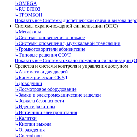
↳
OMEGA
↳
RU БЛЮЗ
↳
ТРОМБОН
Показать все Системы диспетчерской связи и вызова пер
Системы охрано-пожарной сигнализации (ОПС)
↳
Мегафоны
↳
Системы оповещения о пожаре
↳
Системы оповещения, музыкальной трансляции
↳
Громкоговорители абонентские
↳
Типовые решения СОУЭ
Показать все Системы охрано-пожарной сигнализации (
Средства и системы контроля и управления доступом
↳
Автоматика для дверей
↳
Биометрические СКУД
↳
Доводчики
↳
Досмотровое оборудование
↳
Замки и электромеханические защелки
↳
Зеркала безопасности
↳
Идентификаторы
↳
Источники электропитания
↳
Калитки
↳
Кнопки выхода
↳
Ограждения
↳
Светофоры