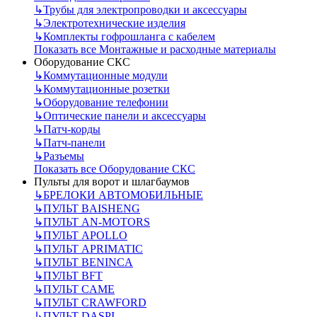
↳
Трубы для электропроводки и аксессуары
↳
Электротехнические изделия
↳
Комплекты гофрошланга с кабелем
Показать все Монтажные и расходные материалы
Оборудование СКС
↳
Коммутационные модули
↳
Коммутационные розетки
↳
Оборудование телефонии
↳
Оптические панели и аксессуары
↳
Патч-корды
↳
Патч-панели
↳
Разъемы
Показать все Оборудование СКС
Пульты для ворот и шлагбаумов
↳
БРЕЛОКИ АВТОМОБИЛЬНЫЕ
↳
ПУЛЬТ BAISHENG
↳
ПУЛЬТ AN-MOTORS
↳
ПУЛЬТ APOLLO
↳
ПУЛЬТ APRIMATIC
↳
ПУЛЬТ BENINCA
↳
ПУЛЬТ BFT
↳
ПУЛЬТ CAME
↳
ПУЛЬТ CRAWFORD
↳
ПУЛЬТ DASPI