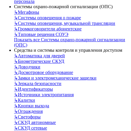
персонала
Системы охрано-пожарной сигнализации (ОПС)
↳
Мегафоны
↳
Системы оповещения о пожаре
↳
Системы оповещения, музыкальной трансляции
↳
Громкоговорители абонентские
↳
Типовые решения СОУЭ
Показать все Системы охрано-пожарной сигнализации
(ОПС)
Средства и системы контроля и управления доступом
↳
Автоматика для дверей
↳
Биометрические СКУД
↳
Доводчики
↳
Досмотровое оборудование
↳
Замки и электромеханические защелки
↳
Зеркала безопасности
↳
Идентификаторы
↳
Источники электропитания
↳
Калитки
↳
Кнопки выхода
↳
Ограждения
↳
Светофоры
↳
СКУД автономные
↳
СКУД сетевые