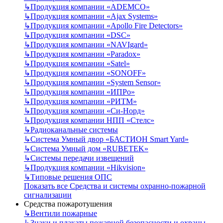
↳
Продукция компании «ADEMCO»
↳
Продукция компании «Ajax Systems»
↳
Продукция компании «Apollo Fire Detectors»
↳
Продукция компании «DSC»
↳
Продукция компании «NAVIgard»
↳
Продукция компании «Paradox»
↳
Продукция компании «Satel»
↳
Продукция компании «SONOFF»
↳
Продукция компании «System Sensor»
↳
Продукция компании «ИПРо»
↳
Продукция компании «РИТМ»
↳
Продукция компании «Си-Норд»
↳
Продукция компании НПП «Стелс»
↳
Радиоканальные системы
↳
Система Умный двор «БАСТИОН Smart Yard»
↳
Система Умный дом «RUBETEK»
↳
Системы передачи извещений
↳
Продукция компании «Hikvision»
↳
Типовые решения ОПС
Показать все Средства и системы охранно-пожарной
сигнализации
Средства пожаротушения
↳
Вентили пожарные
↳
Знаки и плакаты пожарной безопасности и охраны