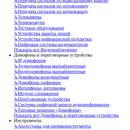
↳
Передача сигналов по коаксиальному кабелю
↳
Передача сигналов по оптоволокну
↳
Передача сигналов по радиоканалу
↳
Телекамеры
↳
Термокожухи
↳
Тестовое оборудование
↳
Устройства защиты линий
↳
Устройства инфракрасной подсветки
↳
Цифровые системы видеоконтроля
Показать все Видеонаблюдение
Домофоны и переговорные устройства
↳
IP-домофония
↳
Аудиодомофоны малоабонентные
↳
Видеодомофоны малоабонентные
↳
Домофоны координатные
↳
Домофоны цифровые
↳
Интерфоны, интеркомы
↳
Модули сопряжения
↳
Переговорные устройства
↳
Системы цифровой записи аудиоинформации
↳
Типовые решения «Домофоны»
Показать все Домофоны и переговорные устройства
Инструменты
↳
Аксессуары для пневмоинструмента