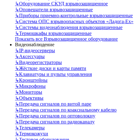
↳
Оборудование СКУД взрывозащищенное
↳
Оповещатели взрывозащищенные
↳
Приборы приемно-контрольные взрывозащищенные
↳
Система ОПС взрывоопасных объектов «Ладога-Ex»
↳
Системы видеонаблюдения взрывозащищенные
↳
Термошкафы взрывозащищенные
Показать все Взрывозащищенное оборудование
Видеонаблюдение
↳
IP-видеосерверы
↳
Аксессуары
↳
Видеорегистраторы
↳
Жёсткие диски и карты памяти
↳
Клавиатуры и пульты управления
↳
Кронштейны
↳
Микрофоны
↳
Мониторы
↳
Объективы
↳
Передача сигналов по витой паре
↳
Передача сигналов по коаксиальному кабелю
↳
Передача сигналов по оптоволокну
↳
Передача сигналов по радиоканалу
↳
Телекамеры
↳
Термокожухи
↳
Тестовое оборудование