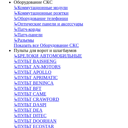
Оборудование СКС
↳
Коммутационные модули
↳
Коммутационные розетки
↳
Оборудование телефонии
↳
Оптические панели и аксессуары
↳
Патч-корды
↳
Патч-панели
↳
Разъемы
Показать все Оборудование СКС
Пульты для ворот и шлагбаумов
↳
БРЕЛОКИ АВТОМОБИЛЬНЫЕ
↳
ПУЛЬТ BAISHENG
↳
ПУЛЬТ AN-MOTORS
↳
ПУЛЬТ APOLLO
↳
ПУЛЬТ APRIMATIC
↳
ПУЛЬТ BENINCA
↳
ПУЛЬТ BFT
↳
ПУЛЬТ CAME
↳
ПУЛЬТ CRAWFORD
↳
ПУЛЬТ DASPI
↳
ПУЛЬТ DEA
↳
ПУЛЬТ DITEC
↳
ПУЛЬТ DOORHAN
↳
ПУЛЬТ ECOSTAR