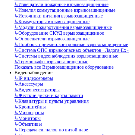
↳
Извещатели пожарные взрывозащищенные
↳
Изделия коммутационные взрывозащищенные
↳
Источники питания взрывозащищенные
↳
Коммутаторы взрывозащищенные
↳
Модули пожаротушения взрывозащищенные
↳
Оборудование СКУД взрывозащищенное
↳
Оповещатели взрывозащищенные
↳
Приборы приемно-контрольные взрывозащищенные
↳
Система ОПС взрывоопасных объектов «Ладога-Ex»
↳
Системы видеонаблюдения взрывозащищенные
↳
Термошкафы взрывозащищенные
Показать все Взрывозащищенное оборудование
Видеонаблюдение
↳
IP-видеосерверы
↳
Аксессуары
↳
Видеорегистраторы
↳
Жёсткие диски и карты памяти
↳
Клавиатуры и пульты управления
↳
Кронштейны
↳
Микрофоны
↳
Мониторы
↳
Объективы
↳
Передача сигналов по витой паре