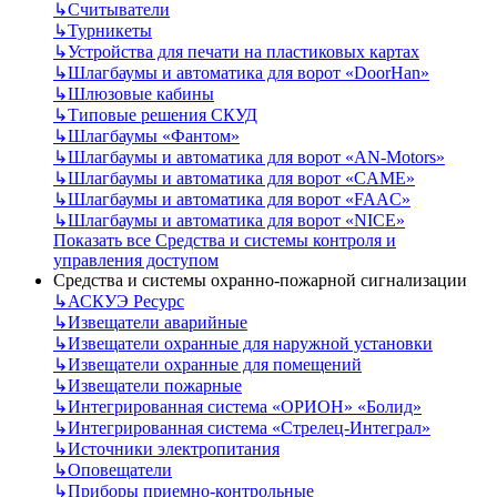
↳
Считыватели
↳
Турникеты
↳
Устройства для печати на пластиковых картах
↳
Шлагбаумы и автоматика для ворот «DoorHan»
↳
Шлюзовые кабины
↳
Типовые решения СКУД
↳
Шлагбаумы «Фантом»
↳
Шлагбаумы и автоматика для ворот «AN-Motors»
↳
Шлагбаумы и автоматика для ворот «CAME»
↳
Шлагбаумы и автоматика для ворот «FAAC»
↳
Шлагбаумы и автоматика для ворот «NICE»
Показать все Средства и системы контроля и
управления доступом
Средства и системы охранно-пожарной сигнализации
↳
АСКУЭ Ресурс
↳
Извещатели аварийные
↳
Извещатели охранные для наружной установки
↳
Извещатели охранные для помещений
↳
Извещатели пожарные
↳
Интегрированная система «ОРИОН» «Болид»
↳
Интегрированная система «Стрелец-Интеграл»
↳
Источники электропитания
↳
Оповещатели
↳
Приборы приемно-контрольные