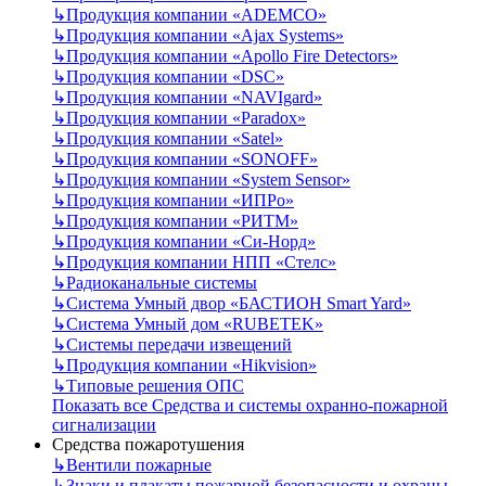
↳
Продукция компании «ADEMCO»
↳
Продукция компании «Ajax Systems»
↳
Продукция компании «Apollo Fire Detectors»
↳
Продукция компании «DSC»
↳
Продукция компании «NAVIgard»
↳
Продукция компании «Paradox»
↳
Продукция компании «Satel»
↳
Продукция компании «SONOFF»
↳
Продукция компании «System Sensor»
↳
Продукция компании «ИПРо»
↳
Продукция компании «РИТМ»
↳
Продукция компании «Си-Норд»
↳
Продукция компании НПП «Стелс»
↳
Радиоканальные системы
↳
Система Умный двор «БАСТИОН Smart Yard»
↳
Система Умный дом «RUBETEK»
↳
Системы передачи извещений
↳
Продукция компании «Hikvision»
↳
Типовые решения ОПС
Показать все Средства и системы охранно-пожарной
сигнализации
Средства пожаротушения
↳
Вентили пожарные
↳
Знаки и плакаты пожарной безопасности и охраны