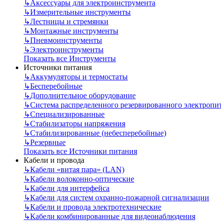
↳
Аксессуары для электроинструмента
↳
Измерительные инструменты
↳
Лестницы и стремянки
↳
Монтажные инструменты
↳
Пневмоинструменты
↳
Электроинструменты
Показать все Инструменты
Источники питания
↳
Аккумуляторы и термостаты
↳
Бесперебойные
↳
Дополнительное оборудование
↳
Система распределенного резервированного электропи
↳
Специализированные
↳
Стабилизаторы напряжения
↳
Стабилизированные (небесперебойные)
↳
Резервные
Показать все Источники питания
Кабели и провода
↳
Кабели «витая пара» (LAN)
↳
Кабели волоконно-оптические
↳
Кабели для интерфейса
↳
Кабели для систем охранно-пожарной сигнализации
↳
Кабели и провода электротехнические
↳
Кабели комбинированные для видеонаблюдения