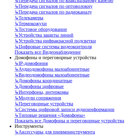
↳
Передача сигналов по коаксиальному кабелю
↳
Передача сигналов по оптоволокну
↳
Передача сигналов по радиоканалу
↳
Телекамеры
↳
Термокожухи
↳
Тестовое оборудование
↳
Устройства защиты линий
↳
Устройства инфракрасной подсветки
↳
Цифровые системы видеоконтроля
Показать все Видеонаблюдение
Домофоны и переговорные устройства
↳
IP-домофония
↳
Аудиодомофоны малоабонентные
↳
Видеодомофоны малоабонентные
↳
Домофоны координатные
↳
Домофоны цифровые
↳
Интерфоны, интеркомы
↳
Модули сопряжения
↳
Переговорные устройства
↳
Системы цифровой записи аудиоинформации
↳
Типовые решения «Домофоны»
Показать все Домофоны и переговорные устройства
Инструменты
↳
Аксессуары для пневмоинструмента