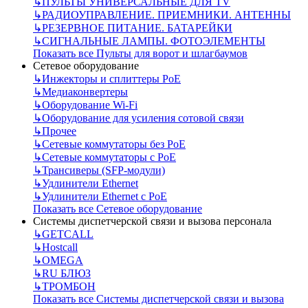
↳
ПУЛЬТЫ УНИВЕРСАЛЬНЫЕ ДЛЯ TV
↳
РАДИОУПРАВЛЕНИЕ. ПРИЕМНИКИ. АНТЕННЫ
↳
РЕЗЕРВНОЕ ПИТАНИЕ. БАТАРЕЙКИ
↳
СИГНАЛЬНЫЕ ЛАМПЫ. ФОТОЭЛЕМЕНТЫ
Показать все Пульты для ворот и шлагбаумов
Сетевое оборудование
↳
Инжекторы и сплиттеры РоЕ
↳
Медиаконвертеры
↳
Оборудование Wi-Fi
↳
Оборудование для усиления сотовой связи
↳
Прочее
↳
Сетевые коммутаторы без РоЕ
↳
Сетевые коммутаторы с РоЕ
↳
Трансиверы (SFP-модули)
↳
Удлинители Ethernet
↳
Удлинители Ethernet с PoE
Показать все Сетевое оборудование
Системы диспетчерской связи и вызова персонала
↳
GETCALL
↳
Hostcall
↳
OMEGA
↳
RU БЛЮЗ
↳
ТРОМБОН
Показать все Системы диспетчерской связи и вызова