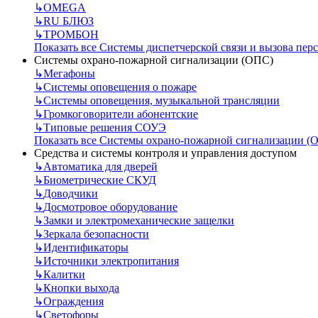
↳
OMEGA
↳
RU БЛЮЗ
↳
ТРОМБОН
Показать все Системы диспетчерской связи и вызова пер
Системы охрано-пожарной сигнализации (ОПС)
↳
Мегафоны
↳
Системы оповещения о пожаре
↳
Системы оповещения, музыкальной трансляции
↳
Громкоговорители абонентские
↳
Типовые решения СОУЭ
Показать все Системы охрано-пожарной сигнализации (
Средства и системы контроля и управления доступом
↳
Автоматика для дверей
↳
Биометрические СКУД
↳
Доводчики
↳
Досмотровое оборудование
↳
Замки и электромеханические защелки
↳
Зеркала безопасности
↳
Идентификаторы
↳
Источники электропитания
↳
Калитки
↳
Кнопки выхода
↳
Ограждения
↳
Светофоры