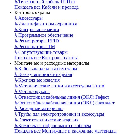
↳
Телефонный кабель ТППэп
Показать все Кабели и провода
Контроль охраны
↳
Аксессуары
↳
Идентификаторы охранника
↳
Контрольные метки
↳
Программное обеспечение
↳
Регистраторы RFID
↳
Регистраторы ТМ
↳
Сопутствующие товары
Показать все Контроль охраны
Монтажные и расходные материалы
↳
Кабель-каналы и аксессуары
↳
Коммутационные изделия
↳
Крепежные изделия
↳
Металлические лотки и аксессуары к ним
↳
Металлорукава
↳
Огнестойкая кабельная линия (ОКЛ) Гефест
↳
Огнестойкая кабельная линия (ОКЛ) Экопласт
↳
Расходные материалы
↳
Трубы для электропроводки и аксессуары
↳
Электротехнические изделия
↳
Комплекты гофрошланга с кабелем
Показать все Монтажные и расходные материалы