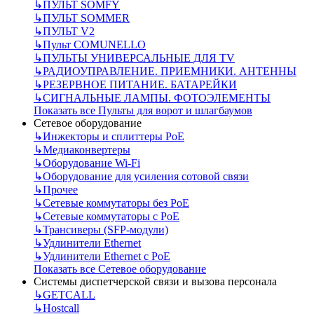
↳
ПУЛЬТ SOMFY
↳
ПУЛЬТ SOMMER
↳
ПУЛЬТ V2
↳
Пульт СOMUNELLO
↳
ПУЛЬТЫ УНИВЕРСАЛЬНЫЕ ДЛЯ TV
↳
РАДИОУПРАВЛЕНИЕ. ПРИЕМНИКИ. АНТЕННЫ
↳
РЕЗЕРВНОЕ ПИТАНИЕ. БАТАРЕЙКИ
↳
СИГНАЛЬНЫЕ ЛАМПЫ. ФОТОЭЛЕМЕНТЫ
Показать все Пульты для ворот и шлагбаумов
Сетевое оборудование
↳
Инжекторы и сплиттеры РоЕ
↳
Медиаконвертеры
↳
Оборудование Wi-Fi
↳
Оборудование для усиления сотовой связи
↳
Прочее
↳
Сетевые коммутаторы без РоЕ
↳
Сетевые коммутаторы с РоЕ
↳
Трансиверы (SFP-модули)
↳
Удлинители Ethernet
↳
Удлинители Ethernet с PoE
Показать все Сетевое оборудование
Системы диспетчерской связи и вызова персонала
↳
GETCALL
↳
Hostcall