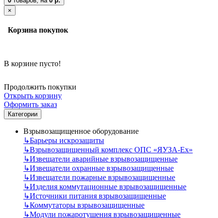
0
товаров,
на
0 р.
×
Корзина покупок
В корзине пусто!
Продолжить покупки
Открыть корзину
Оформить заказ
Категории
Взрывозащищенное оборудование
↳
Барьеры искрозащиты
↳
Взрывозащищенный комплекс ОПС «ЯУЗА-Ех»
↳
Извещатели аварийные взрывозащищенные
↳
Извещатели охранные взрывозащищенные
↳
Извещатели пожарные взрывозащищенные
↳
Изделия коммутационные взрывозащищенные
↳
Источники питания взрывозащищенные
↳
Коммутаторы взрывозащищенные
↳
Модули пожаротушения взрывозащищенные