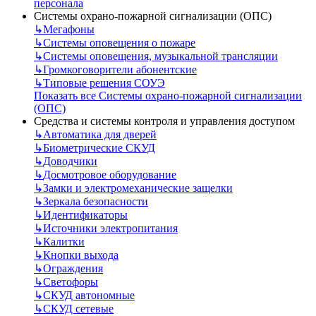
персонала
Системы охрано-пожарной сигнализации (ОПС)
↳
Мегафоны
↳
Системы оповещения о пожаре
↳
Системы оповещения, музыкальной трансляции
↳
Громкоговорители абонентские
↳
Типовые решения СОУЭ
Показать все Системы охрано-пожарной сигнализации
(ОПС)
Средства и системы контроля и управления доступом
↳
Автоматика для дверей
↳
Биометрические СКУД
↳
Доводчики
↳
Досмотровое оборудование
↳
Замки и электромеханические защелки
↳
Зеркала безопасности
↳
Идентификаторы
↳
Источники электропитания
↳
Калитки
↳
Кнопки выхода
↳
Ограждения
↳
Светофоры
↳
СКУД автономные
↳
СКУД сетевые