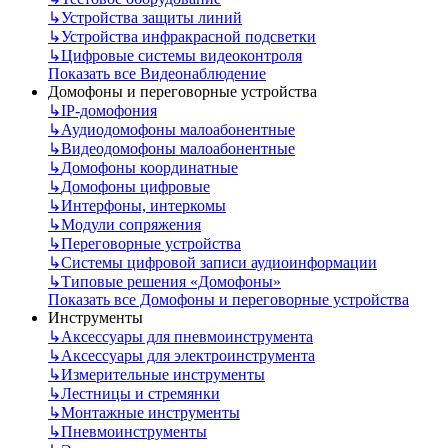
↳
Устройства защиты линий
↳
Устройства инфракрасной подсветки
↳
Цифровые системы видеоконтроля
Показать все Видеонаблюдение
Домофоны и переговорные устройства
↳
IP-домофония
↳
Аудиодомофоны малоабонентные
↳
Видеодомофоны малоабонентные
↳
Домофоны координатные
↳
Домофоны цифровые
↳
Интерфоны, интеркомы
↳
Модули сопряжения
↳
Переговорные устройства
↳
Системы цифровой записи аудиоинформации
↳
Типовые решения «Домофоны»
Показать все Домофоны и переговорные устройства
Инструменты
↳
Аксессуары для пневмоинструмента
↳
Аксессуары для электроинструмента
↳
Измерительные инструменты
↳
Лестницы и стремянки
↳
Монтажные инструменты
↳
Пневмоинструменты