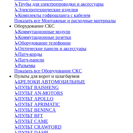
↳
Трубы для электропроводки и аксессуары
↳
Электротехнические изделия
↳
Комплекты гофрошланга с кабелем
Показать все Монтажные и расходные материалы
Оборудование СКС
↳
Коммутационные модули
↳
Коммутационные розетки
↳
Оборудование телефонии
↳
Оптические панели и аксессуары
↳
Патч-корды
↳
Патч-панели
↳
Разъемы
Показать все Оборудование СКС
Пульты для ворот и шлагбаумов
↳
БРЕЛОКИ АВТОМОБИЛЬНЫЕ
↳
ПУЛЬТ BAISHENG
↳
ПУЛЬТ AN-MOTORS
↳
ПУЛЬТ APOLLO
↳
ПУЛЬТ APRIMATIC
↳
ПУЛЬТ BENINCA
↳
ПУЛЬТ BFT
↳
ПУЛЬТ CAME
↳
ПУЛЬТ CRAWFORD
↳
ПУЛЬТ DASPI