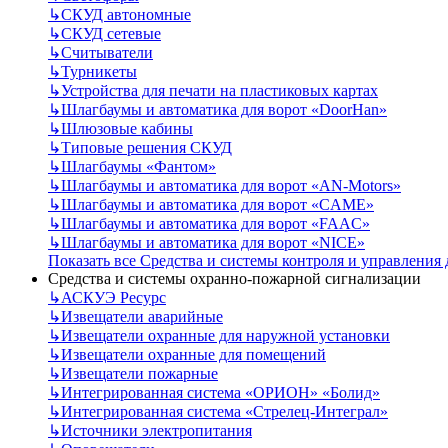
↳
СКУД автономные
↳
СКУД сетевые
↳
Считыватели
↳
Турникеты
↳
Устройства для печати на пластиковых картах
↳
Шлагбаумы и автоматика для ворот «DoorHan»
↳
Шлюзовые кабины
↳
Типовые решения СКУД
↳
Шлагбаумы «Фантом»
↳
Шлагбаумы и автоматика для ворот «AN-Motors»
↳
Шлагбаумы и автоматика для ворот «CAME»
↳
Шлагбаумы и автоматика для ворот «FAAC»
↳
Шлагбаумы и автоматика для ворот «NICE»
Показать все Средства и системы контроля и управления
Средства и системы охранно-пожарной сигнализации
↳
АСКУЭ Ресурс
↳
Извещатели аварийные
↳
Извещатели охранные для наружной установки
↳
Извещатели охранные для помещений
↳
Извещатели пожарные
↳
Интегрированная система «ОРИОН» «Болид»
↳
Интегрированная система «Стрелец-Интеграл»
↳
Источники электропитания