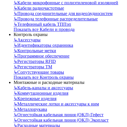
↳
Кабели микрофонные с полиэтиленовой изоляцией
↳
Кабели радиочастотные
↳
Провода соединительные для видео/аудиосистем
↳
Провода телефонные распределительные
↳
Телефонный кабель ТППэп
Показать все Кабели и провода
Контроль охраны
↳
Аксессуары
↳
Идентификаторы охранника
↳
Контрольные метки
↳
Программное обеспечение
↳
Регистраторы RFID
↳
Регистраторы ТМ
↳
Сопутствующие товары
Показать все Контроль охраны
Монтажные и расходные материалы
↳
Кабель-каналы и аксессуары
↳
Коммутационные изделия
↳
Крепежные изделия
↳
Металлические лотки и аксессуары к ним
↳
Металлорукава
↳
Огнестойкая кабельная линия (ОКЛ) Гефест
↳
Огнестойкая кабельная линия (ОКЛ) Экопласт
↳
Расходные материалы