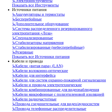
↳
Электроинструменты
Показать все Инструменты
Источники питания
↳
Аккумуляторы и термостаты
↳
Бесперебойные
↳
Дополнительное оборудование
↳
Система распределенного резервированного
электропитания «Лоза»
↳
Специализированные
↳
Стабилизаторы напряжения
↳
Стабилизированные (небесперебойные)
↳
Резервные
Показать все Источники питания
Кабели и провода
↳
Кабели «витая пара» (LAN)
↳
Кабели волоконно-оптические
↳
Кабели для интерфейса
↳
Кабели для систем охранно-пожарной сигнализации
↳
Кабели и провода электротехнические
↳
Кабели комбинированные для видеонаблюдения
↳
Кабели микрофонные с полиэтиленовой изоляцией
↳
Кабели радиочастотные
↳
Провода соединительные для видео/аудиосистем
↳
Провода телефонные распределительные