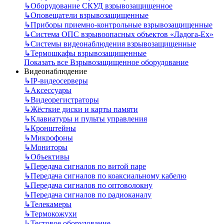
↳
Оборудование СКУД взрывозащищенное
↳
Оповещатели взрывозащищенные
↳
Приборы приемно-контрольные взрывозащищенные
↳
Система ОПС взрывоопасных объектов «Ладога-Ex»
↳
Системы видеонаблюдения взрывозащищенные
↳
Термошкафы взрывозащищенные
Показать все Взрывозащищенное оборудование
Видеонаблюдение
↳
IP-видеосерверы
↳
Аксессуары
↳
Видеорегистраторы
↳
Жёсткие диски и карты памяти
↳
Клавиатуры и пульты управления
↳
Кронштейны
↳
Микрофоны
↳
Мониторы
↳
Объективы
↳
Передача сигналов по витой паре
↳
Передача сигналов по коаксиальному кабелю
↳
Передача сигналов по оптоволокну
↳
Передача сигналов по радиоканалу
↳
Телекамеры
↳
Термокожухи
↳
Тестовое оборудование