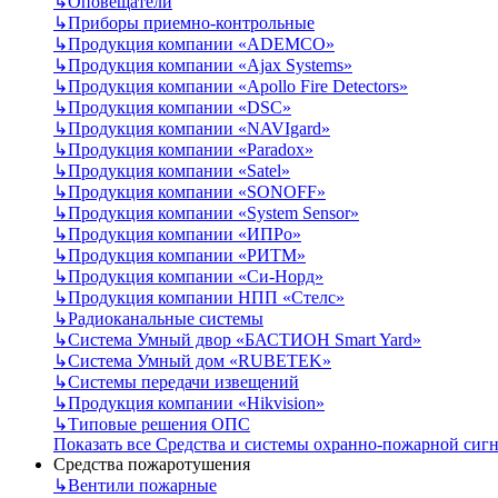
↳
Оповещатели
↳
Приборы приемно-контрольные
↳
Продукция компании «ADEMCO»
↳
Продукция компании «Ajax Systems»
↳
Продукция компании «Apollo Fire Detectors»
↳
Продукция компании «DSC»
↳
Продукция компании «NAVIgard»
↳
Продукция компании «Paradox»
↳
Продукция компании «Satel»
↳
Продукция компании «SONOFF»
↳
Продукция компании «System Sensor»
↳
Продукция компании «ИПРо»
↳
Продукция компании «РИТМ»
↳
Продукция компании «Си-Норд»
↳
Продукция компании НПП «Стелс»
↳
Радиоканальные системы
↳
Система Умный двор «БАСТИОН Smart Yard»
↳
Система Умный дом «RUBETEK»
↳
Системы передачи извещений
↳
Продукция компании «Hikvision»
↳
Типовые решения ОПС
Показать все Средства и системы охранно-пожарной сиг
Средства пожаротушения
↳
Вентили пожарные