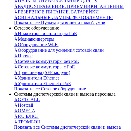
↳
ПУЛЬТЫ УНИВЕРСАЛЬНЫЕ ДЛЯ TV
↳
РАДИОУПРАВЛЕНИЕ. ПРИЕМНИКИ. АНТЕННЫ
↳
РЕЗЕРВНОЕ ПИТАНИЕ. БАТАРЕЙКИ
↳
СИГНАЛЬНЫЕ ЛАМПЫ. ФОТОЭЛЕМЕНТЫ
Показать все Пульты для ворот и шлагбаумов
Сетевое оборудование
↳
Инжекторы и сплиттеры РоЕ
↳
Медиаконвертеры
↳
Оборудование Wi-Fi
↳
Оборудование для усиления сотовой связи
↳
Прочее
↳
Сетевые коммутаторы без РоЕ
↳
Сетевые коммутаторы с РоЕ
↳
Трансиверы (SFP-модули)
↳
Удлинители Ethernet
↳
Удлинители Ethernet с PoE
Показать все Сетевое оборудование
Системы диспетчерской связи и вызова персонала
↳
GETCALL
↳
Hostcall
↳
OMEGA
↳
RU БЛЮЗ
↳
ТРОМБОН
Показать все Системы диспетчерской связи и вызова