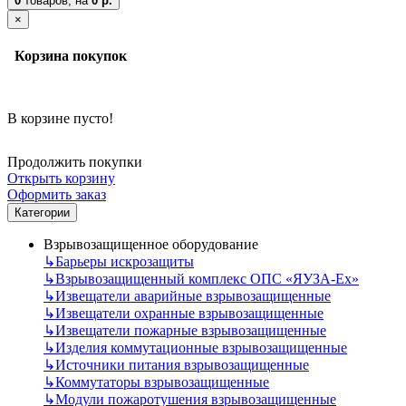
0
товаров,
на
0 р.
×
Корзина покупок
В корзине пусто!
Продолжить покупки
Открыть корзину
Оформить заказ
Категории
Взрывозащищенное оборудование
↳
Барьеры искрозащиты
↳
Взрывозащищенный комплекс ОПС «ЯУЗА-Ех»
↳
Извещатели аварийные взрывозащищенные
↳
Извещатели охранные взрывозащищенные
↳
Извещатели пожарные взрывозащищенные
↳
Изделия коммутационные взрывозащищенные
↳
Источники питания взрывозащищенные
↳
Коммутаторы взрывозащищенные
↳
Модули пожаротушения взрывозащищенные