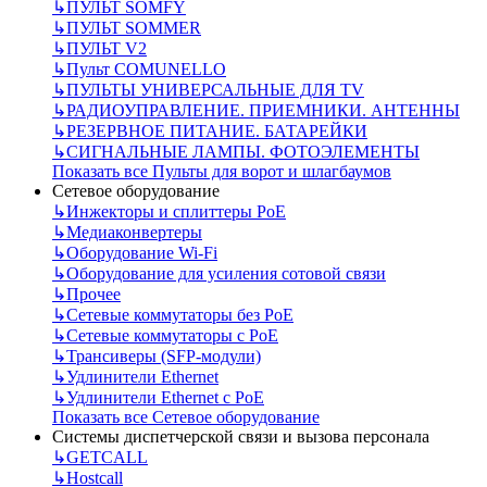
↳
ПУЛЬТ SOMFY
↳
ПУЛЬТ SOMMER
↳
ПУЛЬТ V2
↳
Пульт СOMUNELLO
↳
ПУЛЬТЫ УНИВЕРСАЛЬНЫЕ ДЛЯ TV
↳
РАДИОУПРАВЛЕНИЕ. ПРИЕМНИКИ. АНТЕННЫ
↳
РЕЗЕРВНОЕ ПИТАНИЕ. БАТАРЕЙКИ
↳
СИГНАЛЬНЫЕ ЛАМПЫ. ФОТОЭЛЕМЕНТЫ
Показать все Пульты для ворот и шлагбаумов
Сетевое оборудование
↳
Инжекторы и сплиттеры РоЕ
↳
Медиаконвертеры
↳
Оборудование Wi-Fi
↳
Оборудование для усиления сотовой связи
↳
Прочее
↳
Сетевые коммутаторы без РоЕ
↳
Сетевые коммутаторы с РоЕ
↳
Трансиверы (SFP-модули)
↳
Удлинители Ethernet
↳
Удлинители Ethernet с PoE
Показать все Сетевое оборудование
Системы диспетчерской связи и вызова персонала
↳
GETCALL
↳
Hostcall