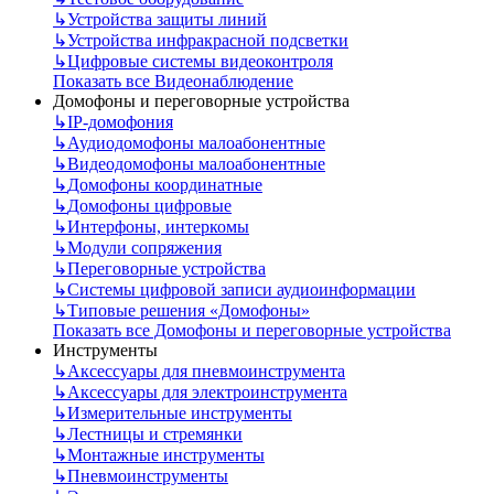
↳
Устройства защиты линий
↳
Устройства инфракрасной подсветки
↳
Цифровые системы видеоконтроля
Показать все Видеонаблюдение
Домофоны и переговорные устройства
↳
IP-домофония
↳
Аудиодомофоны малоабонентные
↳
Видеодомофоны малоабонентные
↳
Домофоны координатные
↳
Домофоны цифровые
↳
Интерфоны, интеркомы
↳
Модули сопряжения
↳
Переговорные устройства
↳
Системы цифровой записи аудиоинформации
↳
Типовые решения «Домофоны»
Показать все Домофоны и переговорные устройства
Инструменты
↳
Аксессуары для пневмоинструмента
↳
Аксессуары для электроинструмента
↳
Измерительные инструменты
↳
Лестницы и стремянки
↳
Монтажные инструменты
↳
Пневмоинструменты