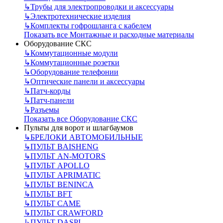
↳
Трубы для электропроводки и аксессуары
↳
Электротехнические изделия
↳
Комплекты гофрошланга с кабелем
Показать все Монтажные и расходные материалы
Оборудование СКС
↳
Коммутационные модули
↳
Коммутационные розетки
↳
Оборудование телефонии
↳
Оптические панели и аксессуары
↳
Патч-корды
↳
Патч-панели
↳
Разъемы
Показать все Оборудование СКС
Пульты для ворот и шлагбаумов
↳
БРЕЛОКИ АВТОМОБИЛЬНЫЕ
↳
ПУЛЬТ BAISHENG
↳
ПУЛЬТ AN-MOTORS
↳
ПУЛЬТ APOLLO
↳
ПУЛЬТ APRIMATIC
↳
ПУЛЬТ BENINCA
↳
ПУЛЬТ BFT
↳
ПУЛЬТ CAME
↳
ПУЛЬТ CRAWFORD
↳
ПУЛЬТ DASPI