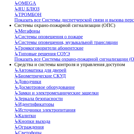
↳
OMEGA
↳
RU БЛЮЗ
↳
ТРОМБОН
Показать все Системы диспетчерской связи и вызова пер
Системы охрано-пожарной сигнализации (ОПС)
↳
Мегафоны
↳
Системы оповещения о пожаре
↳
Системы оповещения, музыкальной трансляции
↳
Громкоговорители абонентские
↳
Типовые решения СОУЭ
Показать все Системы охрано-пожарной сигнализации (
Средства и системы контроля и управления доступом
↳
Автоматика для дверей
↳
Биометрические СКУД
↳
Доводчики
↳
Досмотровое оборудование
↳
Замки и электромеханические защелки
↳
Зеркала безопасности
↳
Идентификаторы
↳
Источники электропитания
↳
Калитки
↳
Кнопки выхода
↳
Ограждения
↳
Светофоры