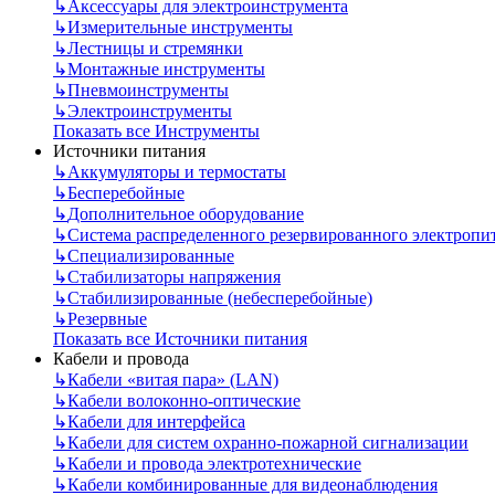
↳
Аксессуары для электроинструмента
↳
Измерительные инструменты
↳
Лестницы и стремянки
↳
Монтажные инструменты
↳
Пневмоинструменты
↳
Электроинструменты
Показать все Инструменты
Источники питания
↳
Аккумуляторы и термостаты
↳
Бесперебойные
↳
Дополнительное оборудование
↳
Система распределенного резервированного электропи
↳
Специализированные
↳
Стабилизаторы напряжения
↳
Стабилизированные (небесперебойные)
↳
Резервные
Показать все Источники питания
Кабели и провода
↳
Кабели «витая пара» (LAN)
↳
Кабели волоконно-оптические
↳
Кабели для интерфейса
↳
Кабели для систем охранно-пожарной сигнализации
↳
Кабели и провода электротехнические
↳
Кабели комбинированные для видеонаблюдения