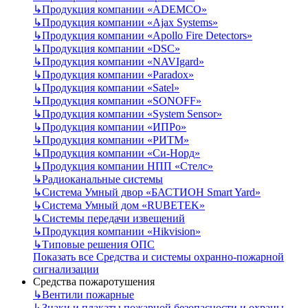
↳
Продукция компании «ADEMCO»
↳
Продукция компании «Ajax Systems»
↳
Продукция компании «Apollo Fire Detectors»
↳
Продукция компании «DSC»
↳
Продукция компании «NAVIgard»
↳
Продукция компании «Paradox»
↳
Продукция компании «Satel»
↳
Продукция компании «SONOFF»
↳
Продукция компании «System Sensor»
↳
Продукция компании «ИПРо»
↳
Продукция компании «РИТМ»
↳
Продукция компании «Си-Норд»
↳
Продукция компании НПП «Стелс»
↳
Радиоканальные системы
↳
Система Умный двор «БАСТИОН Smart Yard»
↳
Система Умный дом «RUBETEK»
↳
Системы передачи извещений
↳
Продукция компании «Hikvision»
↳
Типовые решения ОПС
Показать все Средства и системы охранно-пожарной
сигнализации
Средства пожаротушения
↳
Вентили пожарные
↳
Знаки и плакаты пожарной безопасности и охраны