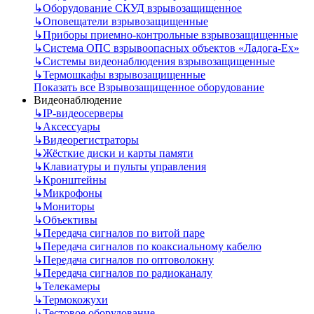
↳
Оборудование СКУД взрывозащищенное
↳
Оповещатели взрывозащищенные
↳
Приборы приемно-контрольные взрывозащищенные
↳
Система ОПС взрывоопасных объектов «Ладога-Ex»
↳
Системы видеонаблюдения взрывозащищенные
↳
Термошкафы взрывозащищенные
Показать все Взрывозащищенное оборудование
Видеонаблюдение
↳
IP-видеосерверы
↳
Аксессуары
↳
Видеорегистраторы
↳
Жёсткие диски и карты памяти
↳
Клавиатуры и пульты управления
↳
Кронштейны
↳
Микрофоны
↳
Мониторы
↳
Объективы
↳
Передача сигналов по витой паре
↳
Передача сигналов по коаксиальному кабелю
↳
Передача сигналов по оптоволокну
↳
Передача сигналов по радиоканалу
↳
Телекамеры
↳
Термокожухи
↳
Тестовое оборудование