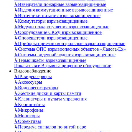
↳
Извещатели пожарные взрывозащищенные
↳
Изделия коммутационные взрывозащищенные
↳
Источники питания взрывозащищенные
↳
Коммутаторы взрывозащищенные
↳
Модули пожаротушения взрывозащищенные
↳
Оборудование СКУД взрывозащищенное
↳
Оповещатели взрывозащищенные
↳
Приборы приемно-контрольные взрывозащищенные
↳
Система ОПС взрывоопасных объектов «Ладога-Ex»
↳
Системы видеонаблюдения взрывозащищенные
↳
Термошкафы взрывозащищенные
Показать все Взрывозащищенное оборудование
Видеонаблюдение
↳
IP-видеосерверы
↳
Аксессуары
↳
Видеорегистраторы
↳
Жёсткие диски и карты памяти
↳
Клавиатуры и пульты управления
↳
Кронштейны
↳
Микрофоны
↳
Мониторы
↳
Объективы
↳
Передача сигналов по витой паре