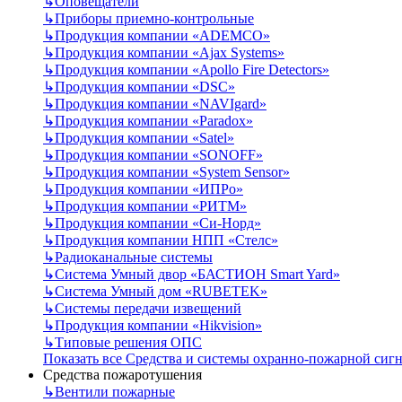
↳
Оповещатели
↳
Приборы приемно-контрольные
↳
Продукция компании «ADEMCO»
↳
Продукция компании «Ajax Systems»
↳
Продукция компании «Apollo Fire Detectors»
↳
Продукция компании «DSC»
↳
Продукция компании «NAVIgard»
↳
Продукция компании «Paradox»
↳
Продукция компании «Satel»
↳
Продукция компании «SONOFF»
↳
Продукция компании «System Sensor»
↳
Продукция компании «ИПРо»
↳
Продукция компании «РИТМ»
↳
Продукция компании «Си-Норд»
↳
Продукция компании НПП «Стелс»
↳
Радиоканальные системы
↳
Система Умный двор «БАСТИОН Smart Yard»
↳
Система Умный дом «RUBETEK»
↳
Системы передачи извещений
↳
Продукция компании «Hikvision»
↳
Типовые решения ОПС
Показать все Средства и системы охранно-пожарной сиг
Средства пожаротушения
↳
Вентили пожарные