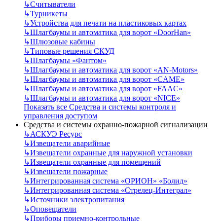
↳
Считыватели
↳
Турникеты
↳
Устройства для печати на пластиковых картах
↳
Шлагбаумы и автоматика для ворот «DoorHan»
↳
Шлюзовые кабины
↳
Типовые решения СКУД
↳
Шлагбаумы «Фантом»
↳
Шлагбаумы и автоматика для ворот «AN-Motors»
↳
Шлагбаумы и автоматика для ворот «CAME»
↳
Шлагбаумы и автоматика для ворот «FAAC»
↳
Шлагбаумы и автоматика для ворот «NICE»
Показать все Средства и системы контроля и
управления доступом
Средства и системы охранно-пожарной сигнализации
↳
АСКУЭ Ресурс
↳
Извещатели аварийные
↳
Извещатели охранные для наружной установки
↳
Извещатели охранные для помещений
↳
Извещатели пожарные
↳
Интегрированная система «ОРИОН» «Болид»
↳
Интегрированная система «Стрелец-Интеграл»
↳
Источники электропитания
↳
Оповещатели
↳
Приборы приемно-контрольные