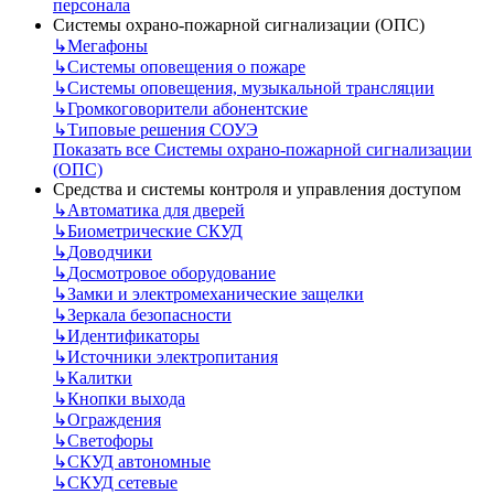
персонала
Системы охрано-пожарной сигнализации (ОПС)
↳
Мегафоны
↳
Системы оповещения о пожаре
↳
Системы оповещения, музыкальной трансляции
↳
Громкоговорители абонентские
↳
Типовые решения СОУЭ
Показать все Системы охрано-пожарной сигнализации
(ОПС)
Средства и системы контроля и управления доступом
↳
Автоматика для дверей
↳
Биометрические СКУД
↳
Доводчики
↳
Досмотровое оборудование
↳
Замки и электромеханические защелки
↳
Зеркала безопасности
↳
Идентификаторы
↳
Источники электропитания
↳
Калитки
↳
Кнопки выхода
↳
Ограждения
↳
Светофоры
↳
СКУД автономные
↳
СКУД сетевые