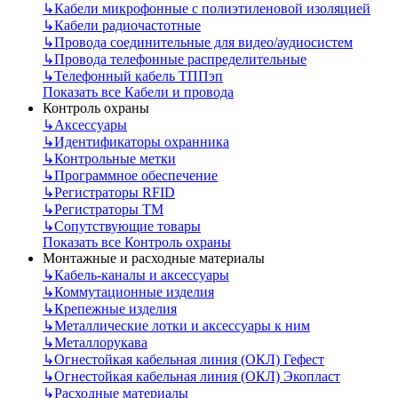
↳
Кабели микрофонные с полиэтиленовой изоляцией
↳
Кабели радиочастотные
↳
Провода соединительные для видео/аудиосистем
↳
Провода телефонные распределительные
↳
Телефонный кабель ТППэп
Показать все Кабели и провода
Контроль охраны
↳
Аксессуары
↳
Идентификаторы охранника
↳
Контрольные метки
↳
Программное обеспечение
↳
Регистраторы RFID
↳
Регистраторы ТМ
↳
Сопутствующие товары
Показать все Контроль охраны
Монтажные и расходные материалы
↳
Кабель-каналы и аксессуары
↳
Коммутационные изделия
↳
Крепежные изделия
↳
Металлические лотки и аксессуары к ним
↳
Металлорукава
↳
Огнестойкая кабельная линия (ОКЛ) Гефест
↳
Огнестойкая кабельная линия (ОКЛ) Экопласт
↳
Расходные материалы