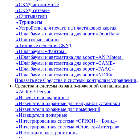
↳
СКУД автономные
↳
СКУД сетевые
↳
Считыватели
↳
Турникеты
↳
Устройства для печати на пластиковых картах
↳
Шлагбаумы и автоматика для ворот «DoorHan»
↳
Шлюзовые кабины
↳
Типовые решения СКУД
↳
Шлагбаумы «Фантом»
↳
Шлагбаумы и автоматика для ворот «AN-Motors»
↳
Шлагбаумы и автоматика для ворот «CAME»
↳
Шлагбаумы и автоматика для ворот «FAAC»
↳
Шлагбаумы и автоматика для ворот «NICE»
Показать все Средства и системы контроля и управления
Средства и системы охранно-пожарной сигнализации
↳
АСКУЭ Ресурс
↳
Извещатели аварийные
↳
Извещатели охранные для наружной установки
↳
Извещатели охранные для помещений
↳
Извещатели пожарные
↳
Интегрированная система «ОРИОН» «Болид»
↳
Интегрированная система «Стрелец-Интеграл»
↳
Источники электропитания