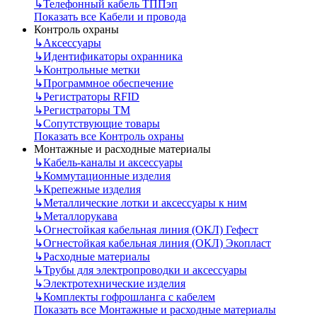
↳
Телефонный кабель ТППэп
Показать все Кабели и провода
Контроль охраны
↳
Аксессуары
↳
Идентификаторы охранника
↳
Контрольные метки
↳
Программное обеспечение
↳
Регистраторы RFID
↳
Регистраторы ТМ
↳
Сопутствующие товары
Показать все Контроль охраны
Монтажные и расходные материалы
↳
Кабель-каналы и аксессуары
↳
Коммутационные изделия
↳
Крепежные изделия
↳
Металлические лотки и аксессуары к ним
↳
Металлорукава
↳
Огнестойкая кабельная линия (ОКЛ) Гефест
↳
Огнестойкая кабельная линия (ОКЛ) Экопласт
↳
Расходные материалы
↳
Трубы для электропроводки и аксессуары
↳
Электротехнические изделия
↳
Комплекты гофрошланга с кабелем
Показать все Монтажные и расходные материалы