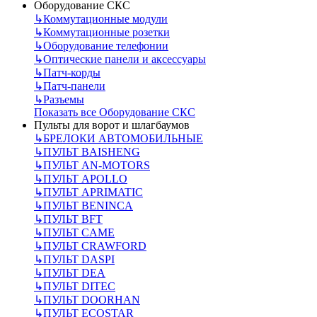
Оборудование СКС
↳
Коммутационные модули
↳
Коммутационные розетки
↳
Оборудование телефонии
↳
Оптические панели и аксессуары
↳
Патч-корды
↳
Патч-панели
↳
Разъемы
Показать все Оборудование СКС
Пульты для ворот и шлагбаумов
↳
БРЕЛОКИ АВТОМОБИЛЬНЫЕ
↳
ПУЛЬТ BAISHENG
↳
ПУЛЬТ AN-MOTORS
↳
ПУЛЬТ APOLLO
↳
ПУЛЬТ APRIMATIC
↳
ПУЛЬТ BENINCA
↳
ПУЛЬТ BFT
↳
ПУЛЬТ CAME
↳
ПУЛЬТ CRAWFORD
↳
ПУЛЬТ DASPI
↳
ПУЛЬТ DEA
↳
ПУЛЬТ DITEC
↳
ПУЛЬТ DOORHAN
↳
ПУЛЬТ ECOSTAR