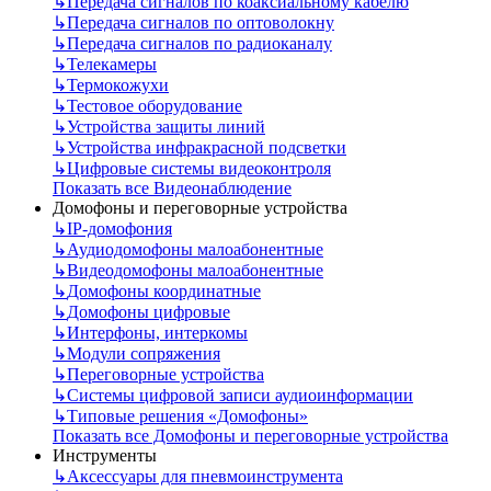
↳
Передача сигналов по коаксиальному кабелю
↳
Передача сигналов по оптоволокну
↳
Передача сигналов по радиоканалу
↳
Телекамеры
↳
Термокожухи
↳
Тестовое оборудование
↳
Устройства защиты линий
↳
Устройства инфракрасной подсветки
↳
Цифровые системы видеоконтроля
Показать все Видеонаблюдение
Домофоны и переговорные устройства
↳
IP-домофония
↳
Аудиодомофоны малоабонентные
↳
Видеодомофоны малоабонентные
↳
Домофоны координатные
↳
Домофоны цифровые
↳
Интерфоны, интеркомы
↳
Модули сопряжения
↳
Переговорные устройства
↳
Системы цифровой записи аудиоинформации
↳
Типовые решения «Домофоны»
Показать все Домофоны и переговорные устройства
Инструменты
↳
Аксессуары для пневмоинструмента