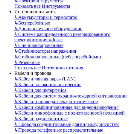
↳
Электроинструменты
Показать все Инструменты
Источники питания
↳
Аккумуляторы и термостаты
↳
Бесперебойные
↳
Дополнительное оборудование
↳
Система распределенного резервированного
электропитания «Лоза»
↳
Специализированные
↳
Стабилизаторы напряжения
↳
Стабилизированные (небесперебойные)
↳
Резервные
Показать все Источники питания
Кабели и провода
↳
Кабели «витая пара» (LAN)
↳
Кабели волоконно-оптические
↳
Кабели для интерфейса
↳
Кабели для систем охранно-пожарной сигнализации
↳
Кабели и провода электротехнические
↳
Кабели комбинированные для видеонаблюдения
↳
Кабели микрофонные с полиэтиленовой изоляцией
↳
Кабели радиочастотные
↳
Провода соединительные для видео/аудиосистем
↳
Провода телефонные распределительные