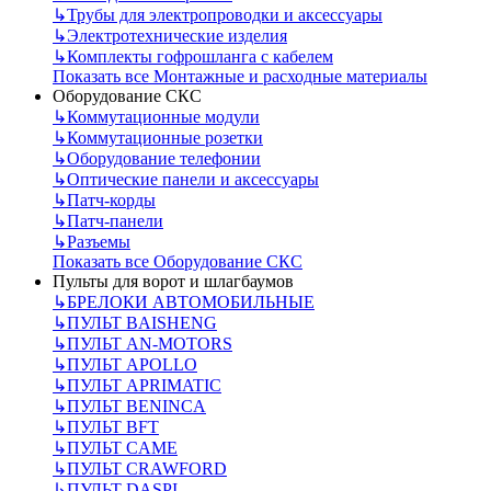
↳
Трубы для электропроводки и аксессуары
↳
Электротехнические изделия
↳
Комплекты гофрошланга с кабелем
Показать все Монтажные и расходные материалы
Оборудование СКС
↳
Коммутационные модули
↳
Коммутационные розетки
↳
Оборудование телефонии
↳
Оптические панели и аксессуары
↳
Патч-корды
↳
Патч-панели
↳
Разъемы
Показать все Оборудование СКС
Пульты для ворот и шлагбаумов
↳
БРЕЛОКИ АВТОМОБИЛЬНЫЕ
↳
ПУЛЬТ BAISHENG
↳
ПУЛЬТ AN-MOTORS
↳
ПУЛЬТ APOLLO
↳
ПУЛЬТ APRIMATIC
↳
ПУЛЬТ BENINCA
↳
ПУЛЬТ BFT
↳
ПУЛЬТ CAME
↳
ПУЛЬТ CRAWFORD
↳
ПУЛЬТ DASPI