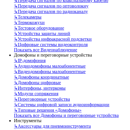
↳
Передача сигналов по коаксиальному кабелю
↳
Передача сигналов по оптоволокну
↳
Передача сигналов по радиоканалу
↳
Телекамеры
↳
Термокожухи
↳
Тестовое оборудование
↳
Устройства защиты линий
↳
Устройства инфракрасной подсветки
↳
Цифровые системы видеоконтроля
Показать все Видеонаблюдение
Домофоны и переговорные устройства
↳
IP-домофония
↳
Аудиодомофоны малоабонентные
↳
Видеодомофоны малоабонентные
↳
Домофоны координатные
↳
Домофоны цифровые
↳
Интерфоны, интеркомы
↳
Модули сопряжения
↳
Переговорные устройства
↳
Системы цифровой записи аудиоинформации
↳
Типовые решения «Домофоны»
Показать все Домофоны и переговорные устройства
Инструменты
↳
Аксессуары для пневмоинструмента