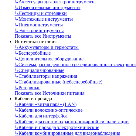
↳
Аксессуары для электроинструмента
↳
Измерительные инструменты
↳
Лестницы и стремянки
↳
Монтажные инструменты
↳
Пневмоинструменты
↳
Электроинструменты
Показать все Инструменты
Источники питания
↳
Аккумуляторы и термостаты
↳
Бесперебойные
↳
Дополнительное оборудование
↳
Система распределенного резервированного электропи
↳
Специализированные
↳
Стабилизаторы напряжения
↳
Стабилизированные (небесперебойные)
↳
Резервные
Показать все Источники питания
Кабели и провода
↳
Кабели «витая пара» (LAN)
↳
Кабели волоконно-оптические
↳
Кабели для интерфейса
↳
Кабели для систем охранно-пожарной сигнализации
↳
Кабели и провода электротехнические
↳
Кабели комбинированные для видеонаблюдения