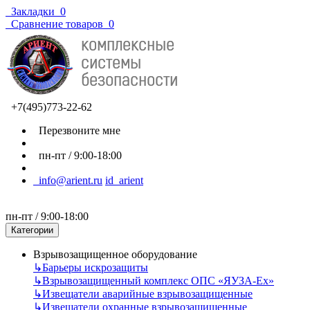
Закладки
0
Сравнение товаров
0
+7(495)773-22-62
Перезвоните мне
пн-пт / 9:00-18:00
info@arient.ru
id_arient
пн-пт / 9:00-18:00
Категории
Взрывозащищенное оборудование
↳
Барьеры искрозащиты
↳
Взрывозащищенный комплекс ОПС «ЯУЗА-Ех»
↳
Извещатели аварийные взрывозащищенные
↳
Извещатели охранные взрывозащищенные