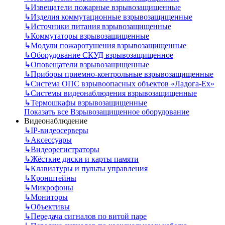
↳
Извещатели пожарные взрывозащищенные
↳
Изделия коммутационные взрывозащищенные
↳
Источники питания взрывозащищенные
↳
Коммутаторы взрывозащищенные
↳
Модули пожаротушения взрывозащищенные
↳
Оборудование СКУД взрывозащищенное
↳
Оповещатели взрывозащищенные
↳
Приборы приемно-контрольные взрывозащищенные
↳
Система ОПС взрывоопасных объектов «Ладога-Ex»
↳
Системы видеонаблюдения взрывозащищенные
↳
Термошкафы взрывозащищенные
Показать все Взрывозащищенное оборудование
Видеонаблюдение
↳
IP-видеосерверы
↳
Аксессуары
↳
Видеорегистраторы
↳
Жёсткие диски и карты памяти
↳
Клавиатуры и пульты управления
↳
Кронштейны
↳
Микрофоны
↳
Мониторы
↳
Объективы
↳
Передача сигналов по витой паре