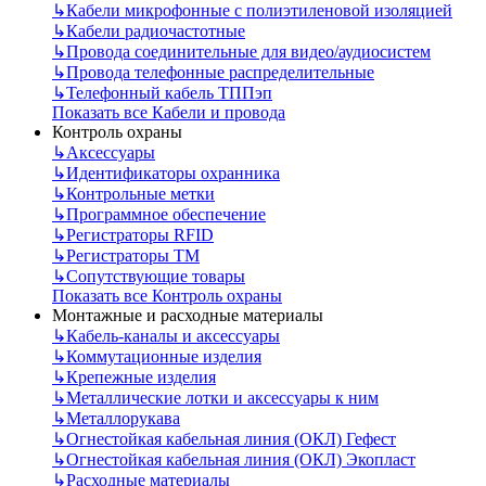
↳
Кабели микрофонные с полиэтиленовой изоляцией
↳
Кабели радиочастотные
↳
Провода соединительные для видео/аудиосистем
↳
Провода телефонные распределительные
↳
Телефонный кабель ТППэп
Показать все Кабели и провода
Контроль охраны
↳
Аксессуары
↳
Идентификаторы охранника
↳
Контрольные метки
↳
Программное обеспечение
↳
Регистраторы RFID
↳
Регистраторы ТМ
↳
Сопутствующие товары
Показать все Контроль охраны
Монтажные и расходные материалы
↳
Кабель-каналы и аксессуары
↳
Коммутационные изделия
↳
Крепежные изделия
↳
Металлические лотки и аксессуары к ним
↳
Металлорукава
↳
Огнестойкая кабельная линия (ОКЛ) Гефест
↳
Огнестойкая кабельная линия (ОКЛ) Экопласт
↳
Расходные материалы