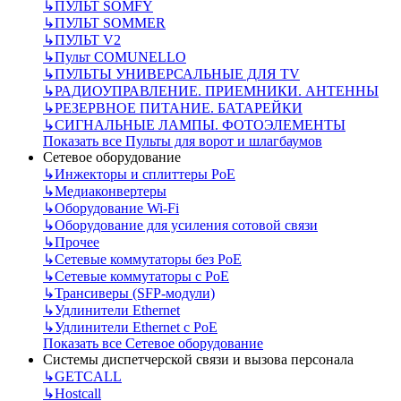
↳
ПУЛЬТ SOMFY
↳
ПУЛЬТ SOMMER
↳
ПУЛЬТ V2
↳
Пульт СOMUNELLO
↳
ПУЛЬТЫ УНИВЕРСАЛЬНЫЕ ДЛЯ TV
↳
РАДИОУПРАВЛЕНИЕ. ПРИЕМНИКИ. АНТЕННЫ
↳
РЕЗЕРВНОЕ ПИТАНИЕ. БАТАРЕЙКИ
↳
СИГНАЛЬНЫЕ ЛАМПЫ. ФОТОЭЛЕМЕНТЫ
Показать все Пульты для ворот и шлагбаумов
Сетевое оборудование
↳
Инжекторы и сплиттеры РоЕ
↳
Медиаконвертеры
↳
Оборудование Wi-Fi
↳
Оборудование для усиления сотовой связи
↳
Прочее
↳
Сетевые коммутаторы без РоЕ
↳
Сетевые коммутаторы с РоЕ
↳
Трансиверы (SFP-модули)
↳
Удлинители Ethernet
↳
Удлинители Ethernet с PoE
Показать все Сетевое оборудование
Системы диспетчерской связи и вызова персонала
↳
GETCALL
↳
Hostcall