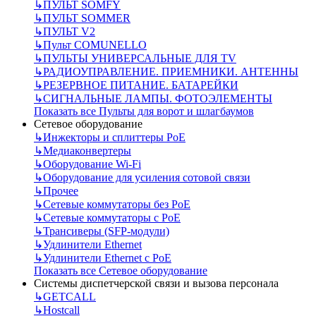
↳
ПУЛЬТ SOMFY
↳
ПУЛЬТ SOMMER
↳
ПУЛЬТ V2
↳
Пульт СOMUNELLO
↳
ПУЛЬТЫ УНИВЕРСАЛЬНЫЕ ДЛЯ TV
↳
РАДИОУПРАВЛЕНИЕ. ПРИЕМНИКИ. АНТЕННЫ
↳
РЕЗЕРВНОЕ ПИТАНИЕ. БАТАРЕЙКИ
↳
СИГНАЛЬНЫЕ ЛАМПЫ. ФОТОЭЛЕМЕНТЫ
Показать все Пульты для ворот и шлагбаумов
Сетевое оборудование
↳
Инжекторы и сплиттеры РоЕ
↳
Медиаконвертеры
↳
Оборудование Wi-Fi
↳
Оборудование для усиления сотовой связи
↳
Прочее
↳
Сетевые коммутаторы без РоЕ
↳
Сетевые коммутаторы с РоЕ
↳
Трансиверы (SFP-модули)
↳
Удлинители Ethernet
↳
Удлинители Ethernet с PoE
Показать все Сетевое оборудование
Системы диспетчерской связи и вызова персонала
↳
GETCALL
↳
Hostcall