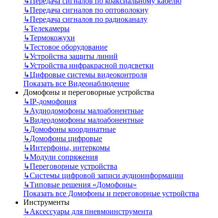
↳
Передача сигналов по коаксиальному кабелю
↳
Передача сигналов по оптоволокну
↳
Передача сигналов по радиоканалу
↳
Телекамеры
↳
Термокожухи
↳
Тестовое оборудование
↳
Устройства защиты линий
↳
Устройства инфракрасной подсветки
↳
Цифровые системы видеоконтроля
Показать все Видеонаблюдение
Домофоны и переговорные устройства
↳
IP-домофония
↳
Аудиодомофоны малоабонентные
↳
Видеодомофоны малоабонентные
↳
Домофоны координатные
↳
Домофоны цифровые
↳
Интерфоны, интеркомы
↳
Модули сопряжения
↳
Переговорные устройства
↳
Системы цифровой записи аудиоинформации
↳
Типовые решения «Домофоны»
Показать все Домофоны и переговорные устройства
Инструменты
↳
Аксессуары для пневмоинструмента