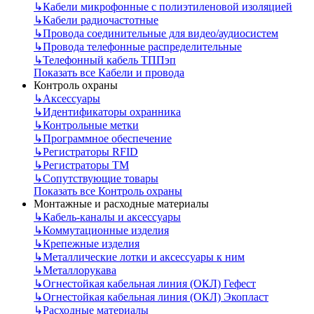
↳
Кабели микрофонные с полиэтиленовой изоляцией
↳
Кабели радиочастотные
↳
Провода соединительные для видео/аудиосистем
↳
Провода телефонные распределительные
↳
Телефонный кабель ТППэп
Показать все Кабели и провода
Контроль охраны
↳
Аксессуары
↳
Идентификаторы охранника
↳
Контрольные метки
↳
Программное обеспечение
↳
Регистраторы RFID
↳
Регистраторы ТМ
↳
Сопутствующие товары
Показать все Контроль охраны
Монтажные и расходные материалы
↳
Кабель-каналы и аксессуары
↳
Коммутационные изделия
↳
Крепежные изделия
↳
Металлические лотки и аксессуары к ним
↳
Металлорукава
↳
Огнестойкая кабельная линия (ОКЛ) Гефест
↳
Огнестойкая кабельная линия (ОКЛ) Экопласт
↳
Расходные материалы