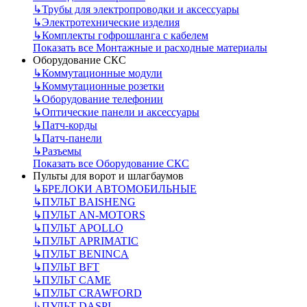
↳
Трубы для электропроводки и аксессуары
↳
Электротехнические изделия
↳
Комплекты гофрошланга с кабелем
Показать все Монтажные и расходные материалы
Оборудование СКС
↳
Коммутационные модули
↳
Коммутационные розетки
↳
Оборудование телефонии
↳
Оптические панели и аксессуары
↳
Патч-корды
↳
Патч-панели
↳
Разъемы
Показать все Оборудование СКС
Пульты для ворот и шлагбаумов
↳
БРЕЛОКИ АВТОМОБИЛЬНЫЕ
↳
ПУЛЬТ BAISHENG
↳
ПУЛЬТ AN-MOTORS
↳
ПУЛЬТ APOLLO
↳
ПУЛЬТ APRIMATIC
↳
ПУЛЬТ BENINCA
↳
ПУЛЬТ BFT
↳
ПУЛЬТ CAME
↳
ПУЛЬТ CRAWFORD
↳
ПУЛЬТ DASPI