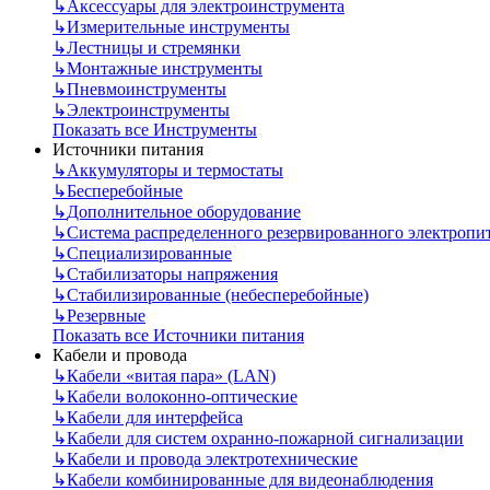
↳
Аксессуары для электроинструмента
↳
Измерительные инструменты
↳
Лестницы и стремянки
↳
Монтажные инструменты
↳
Пневмоинструменты
↳
Электроинструменты
Показать все Инструменты
Источники питания
↳
Аккумуляторы и термостаты
↳
Бесперебойные
↳
Дополнительное оборудование
↳
Система распределенного резервированного электропи
↳
Специализированные
↳
Стабилизаторы напряжения
↳
Стабилизированные (небесперебойные)
↳
Резервные
Показать все Источники питания
Кабели и провода
↳
Кабели «витая пара» (LAN)
↳
Кабели волоконно-оптические
↳
Кабели для интерфейса
↳
Кабели для систем охранно-пожарной сигнализации
↳
Кабели и провода электротехнические
↳
Кабели комбинированные для видеонаблюдения