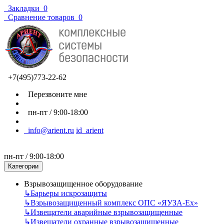
Закладки
0
Сравнение товаров
0
+7(495)773-22-62
Перезвоните мне
пн-пт / 9:00-18:00
info@arient.ru
id_arient
пн-пт / 9:00-18:00
Категории
Взрывозащищенное оборудование
↳
Барьеры искрозащиты
↳
Взрывозащищенный комплекс ОПС «ЯУЗА-Ех»
↳
Извещатели аварийные взрывозащищенные
↳
Извещатели охранные взрывозащищенные