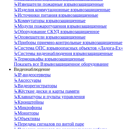
↳
Извещатели пожарные взрывозащищенные
↳
Изделия коммутационные взрывозащищенные
↳
Источники питания взрывозащищенные
↳
Коммутаторы взрывозащищенные
↳
Модули пожаротушения взрывозащищенные
↳
Оборудование СКУД взрывозащищенное
↳
Оповещатели взрывозащищенные
↳
Приборы приемно-контрольные взрывозащищенные
↳
Система ОПС взрывоопасных объектов «Ладога-Ex»
↳
Системы видеонаблюдения взрывозащищенные
↳
Термошкафы взрывозащищенные
Показать все Взрывозащищенное оборудование
Видеонаблюдение
↳
IP-видеосерверы
↳
Аксессуары
↳
Видеорегистраторы
↳
Жёсткие диски и карты памяти
↳
Клавиатуры и пульты управления
↳
Кронштейны
↳
Микрофоны
↳
Мониторы
↳
Объективы
↳
Передача сигналов по витой паре