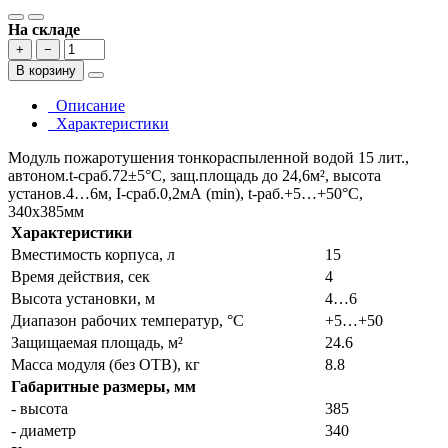
На складе
+
−
В корзину
Описание
Характеристики
Модуль пожаротушения тонкораспыленной водой 15 лит.,
автоном.t-сраб.72±5°C, защ.площадь до 24,6м², высота
установ.4…6м, I-сраб.0,2мА (min), t-раб.+5…+50°C,
340х385мм
Характеристики
Вместимость корпуса, л
15
Время действия, сек
4
Высота установки, м
4…6
Диапазон рабочих температур, °С
+5…+50
Защищаемая площадь, м²
24.6
Масса модуля (без ОТВ), кг
8.8
Габаритные размеры, мм
- высота
385
- диаметр
340