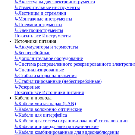
↳
Аксессуары для электроинструмента
↳
Измерительные инструменты
↳
Лестницы и стремянки
↳
Монтажные инструменты
↳
Пневмоинструменты
↳
Электроинструменты
Показать все Инструменты
Источники питания
↳
Аккумуляторы и термостаты
↳
Бесперебойные
↳
Дополнительное оборудование
↳
Система распределенного резервированного электропи
↳
Специализированные
↳
Стабилизаторы напряжения
↳
Стабилизированные (небесперебойные)
↳
Резервные
Показать все Источники питания
Кабели и провода
↳
Кабели «витая пара» (LAN)
↳
Кабели волоконно-оптические
↳
Кабели для интерфейса
↳
Кабели для систем охранно-пожарной сигнализации
↳
Кабели и провода электротехнические
↳
Кабели комбинированные для видеонаблюдения