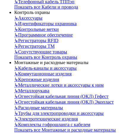
↳
Телефонный кабель ТППэп
Показать все Кабели и провода
Контроль охраны
↳
Аксессуары
↳
Идентификаторы охранника
↳
Контрольные метки
↳
Программное обеспечение
↳
Регистраторы RFID
↳
Регистраторы ТМ
↳
Сопутствующие товары
Показать все Контроль охраны
Монтажные и расходные материалы
↳
Кабель-каналы и аксессуары
↳
Коммутационные изделия
↳
Крепежные изделия
↳
Металлические лотки и аксессуары к ним
↳
Металлорукава
↳
Огнестойкая кабельная линия (ОКЛ) Гефест
↳
Огнестойкая кабельная линия (ОКЛ) Экопласт
↳
Расходные материалы
↳
Трубы для электропроводки и аксессуары
↳
Электротехнические изделия
↳
Комплекты гофрошланга с кабелем
Показать все Монтажные и расходные материалы