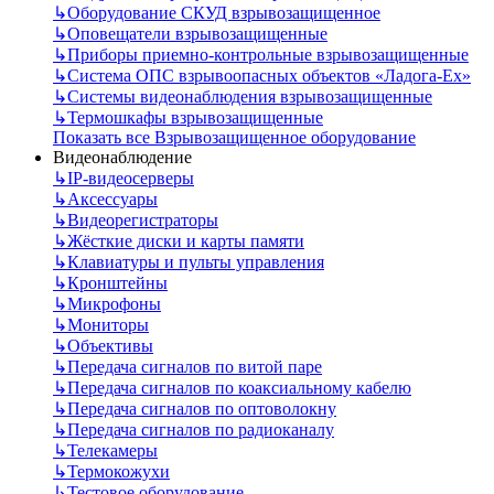
↳
Оборудование СКУД взрывозащищенное
↳
Оповещатели взрывозащищенные
↳
Приборы приемно-контрольные взрывозащищенные
↳
Система ОПС взрывоопасных объектов «Ладога-Ex»
↳
Системы видеонаблюдения взрывозащищенные
↳
Термошкафы взрывозащищенные
Показать все Взрывозащищенное оборудование
Видеонаблюдение
↳
IP-видеосерверы
↳
Аксессуары
↳
Видеорегистраторы
↳
Жёсткие диски и карты памяти
↳
Клавиатуры и пульты управления
↳
Кронштейны
↳
Микрофоны
↳
Мониторы
↳
Объективы
↳
Передача сигналов по витой паре
↳
Передача сигналов по коаксиальному кабелю
↳
Передача сигналов по оптоволокну
↳
Передача сигналов по радиоканалу
↳
Телекамеры
↳
Термокожухи
↳
Тестовое оборудование