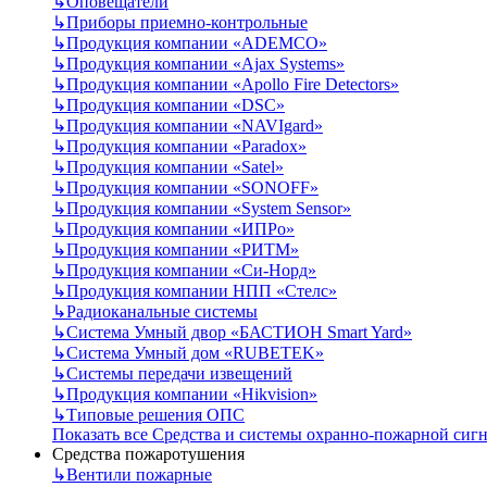
↳
Оповещатели
↳
Приборы приемно-контрольные
↳
Продукция компании «ADEMCO»
↳
Продукция компании «Ajax Systems»
↳
Продукция компании «Apollo Fire Detectors»
↳
Продукция компании «DSC»
↳
Продукция компании «NAVIgard»
↳
Продукция компании «Paradox»
↳
Продукция компании «Satel»
↳
Продукция компании «SONOFF»
↳
Продукция компании «System Sensor»
↳
Продукция компании «ИПРо»
↳
Продукция компании «РИТМ»
↳
Продукция компании «Си-Норд»
↳
Продукция компании НПП «Стелс»
↳
Радиоканальные системы
↳
Система Умный двор «БАСТИОН Smart Yard»
↳
Система Умный дом «RUBETEK»
↳
Системы передачи извещений
↳
Продукция компании «Hikvision»
↳
Типовые решения ОПС
Показать все Средства и системы охранно-пожарной сиг
Средства пожаротушения
↳
Вентили пожарные