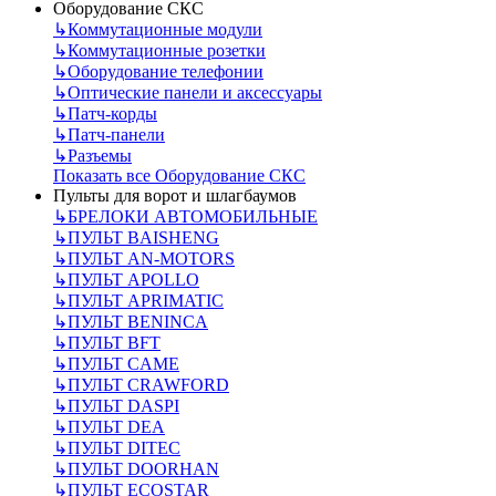
Оборудование СКС
↳
Коммутационные модули
↳
Коммутационные розетки
↳
Оборудование телефонии
↳
Оптические панели и аксессуары
↳
Патч-корды
↳
Патч-панели
↳
Разъемы
Показать все Оборудование СКС
Пульты для ворот и шлагбаумов
↳
БРЕЛОКИ АВТОМОБИЛЬНЫЕ
↳
ПУЛЬТ BAISHENG
↳
ПУЛЬТ AN-MOTORS
↳
ПУЛЬТ APOLLO
↳
ПУЛЬТ APRIMATIC
↳
ПУЛЬТ BENINCA
↳
ПУЛЬТ BFT
↳
ПУЛЬТ CAME
↳
ПУЛЬТ CRAWFORD
↳
ПУЛЬТ DASPI
↳
ПУЛЬТ DEA
↳
ПУЛЬТ DITEC
↳
ПУЛЬТ DOORHAN
↳
ПУЛЬТ ECOSTAR