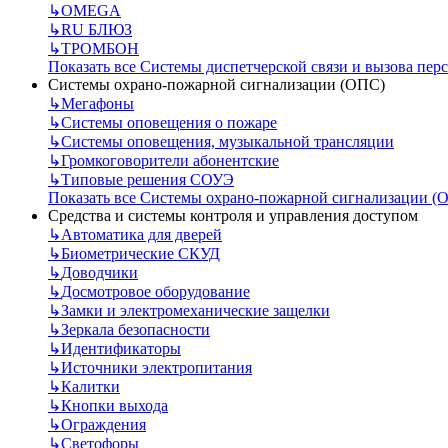
↳
OMEGA
↳
RU БЛЮЗ
↳
ТРОМБОН
Показать все Системы диспетчерской связи и вызова пер
Системы охрано-пожарной сигнализации (ОПС)
↳
Мегафоны
↳
Системы оповещения о пожаре
↳
Системы оповещения, музыкальной трансляции
↳
Громкоговорители абонентские
↳
Типовые решения СОУЭ
Показать все Системы охрано-пожарной сигнализации (
Средства и системы контроля и управления доступом
↳
Автоматика для дверей
↳
Биометрические СКУД
↳
Доводчики
↳
Досмотровое оборудование
↳
Замки и электромеханические защелки
↳
Зеркала безопасности
↳
Идентификаторы
↳
Источники электропитания
↳
Калитки
↳
Кнопки выхода
↳
Ограждения
↳
Светофоры