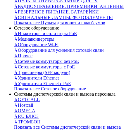
↳
ПУЛЬТЫ УНИВЕРСАЛЬНЫЕ ДЛЯ TV
↳
РАДИОУПРАВЛЕНИЕ. ПРИЕМНИКИ. АНТЕННЫ
↳
РЕЗЕРВНОЕ ПИТАНИЕ. БАТАРЕЙКИ
↳
СИГНАЛЬНЫЕ ЛАМПЫ. ФОТОЭЛЕМЕНТЫ
Показать все Пульты для ворот и шлагбаумов
Сетевое оборудование
↳
Инжекторы и сплиттеры РоЕ
↳
Медиаконвертеры
↳
Оборудование Wi-Fi
↳
Оборудование для усиления сотовой связи
↳
Прочее
↳
Сетевые коммутаторы без РоЕ
↳
Сетевые коммутаторы с РоЕ
↳
Трансиверы (SFP-модули)
↳
Удлинители Ethernet
↳
Удлинители Ethernet с PoE
Показать все Сетевое оборудование
Системы диспетчерской связи и вызова персонала
↳
GETCALL
↳
Hostcall
↳
OMEGA
↳
RU БЛЮЗ
↳
ТРОМБОН
Показать все Системы диспетчерской связи и вызова