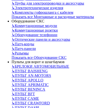
↳
Трубы для электропроводки и аксессуары
↳
Электротехнические изделия
↳
Комплекты гофрошланга с кабелем
Показать все Монтажные и расходные материалы
Оборудование СКС
↳
Коммутационные модули
↳
Коммутационные розетки
↳
Оборудование телефонии
↳
Оптические панели и аксессуары
↳
Патч-корды
↳
Патч-панели
↳
Разъемы
Показать все Оборудование СКС
Пульты для ворот и шлагбаумов
↳
БРЕЛОКИ АВТОМОБИЛЬНЫЕ
↳
ПУЛЬТ BAISHENG
↳
ПУЛЬТ AN-MOTORS
↳
ПУЛЬТ APOLLO
↳
ПУЛЬТ APRIMATIC
↳
ПУЛЬТ BENINCA
↳
ПУЛЬТ BFT
↳
ПУЛЬТ CAME
↳
ПУЛЬТ CRAWFORD
↳
ПУЛЬТ DASPI