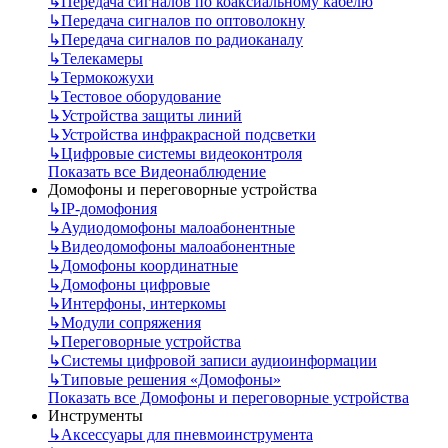
↳
Передача сигналов по коаксиальному кабелю
↳
Передача сигналов по оптоволокну
↳
Передача сигналов по радиоканалу
↳
Телекамеры
↳
Термокожухи
↳
Тестовое оборудование
↳
Устройства защиты линий
↳
Устройства инфракрасной подсветки
↳
Цифровые системы видеоконтроля
Показать все Видеонаблюдение
Домофоны и переговорные устройства
↳
IP-домофония
↳
Аудиодомофоны малоабонентные
↳
Видеодомофоны малоабонентные
↳
Домофоны координатные
↳
Домофоны цифровые
↳
Интерфоны, интеркомы
↳
Модули сопряжения
↳
Переговорные устройства
↳
Системы цифровой записи аудиоинформации
↳
Типовые решения «Домофоны»
Показать все Домофоны и переговорные устройства
Инструменты
↳
Аксессуары для пневмоинструмента