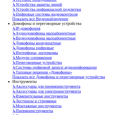
↳
Устройства защиты линий
↳
Устройства инфракрасной подсветки
↳
Цифровые системы видеоконтроля
Показать все Видеонаблюдение
Домофоны и переговорные устройства
↳
IP-домофония
↳
Аудиодомофоны малоабонентные
↳
Видеодомофоны малоабонентные
↳
Домофоны координатные
↳
Домофоны цифровые
↳
Интерфоны, интеркомы
↳
Модули сопряжения
↳
Переговорные устройства
↳
Системы цифровой записи аудиоинформации
↳
Типовые решения «Домофоны»
Показать все Домофоны и переговорные устройства
Инструменты
↳
Аксессуары для пневмоинструмента
↳
Аксессуары для электроинструмента
↳
Измерительные инструменты
↳
Лестницы и стремянки
↳
Монтажные инструменты
↳
Пневмоинструменты