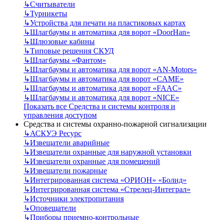
↳
Считыватели
↳
Турникеты
↳
Устройства для печати на пластиковых картах
↳
Шлагбаумы и автоматика для ворот «DoorHan»
↳
Шлюзовые кабины
↳
Типовые решения СКУД
↳
Шлагбаумы «Фантом»
↳
Шлагбаумы и автоматика для ворот «AN-Motors»
↳
Шлагбаумы и автоматика для ворот «CAME»
↳
Шлагбаумы и автоматика для ворот «FAAC»
↳
Шлагбаумы и автоматика для ворот «NICE»
Показать все Средства и системы контроля и
управления доступом
Средства и системы охранно-пожарной сигнализации
↳
АСКУЭ Ресурс
↳
Извещатели аварийные
↳
Извещатели охранные для наружной установки
↳
Извещатели охранные для помещений
↳
Извещатели пожарные
↳
Интегрированная система «ОРИОН» «Болид»
↳
Интегрированная система «Стрелец-Интеграл»
↳
Источники электропитания
↳
Оповещатели
↳
Приборы приемно-контрольные