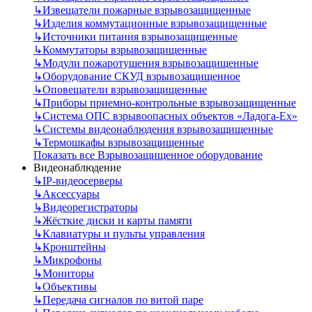
↳
Извещатели пожарные взрывозащищенные
↳
Изделия коммутационные взрывозащищенные
↳
Источники питания взрывозащищенные
↳
Коммутаторы взрывозащищенные
↳
Модули пожаротушения взрывозащищенные
↳
Оборудование СКУД взрывозащищенное
↳
Оповещатели взрывозащищенные
↳
Приборы приемно-контрольные взрывозащищенные
↳
Система ОПС взрывоопасных объектов «Ладога-Ex»
↳
Системы видеонаблюдения взрывозащищенные
↳
Термошкафы взрывозащищенные
Показать все Взрывозащищенное оборудование
Видеонаблюдение
↳
IP-видеосерверы
↳
Аксессуары
↳
Видеорегистраторы
↳
Жёсткие диски и карты памяти
↳
Клавиатуры и пульты управления
↳
Кронштейны
↳
Микрофоны
↳
Мониторы
↳
Объективы
↳
Передача сигналов по витой паре