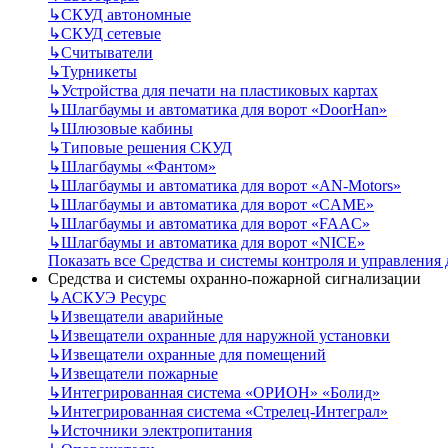
↳
СКУД автономные
↳
СКУД сетевые
↳
Считыватели
↳
Турникеты
↳
Устройства для печати на пластиковых картах
↳
Шлагбаумы и автоматика для ворот «DoorHan»
↳
Шлюзовые кабины
↳
Типовые решения СКУД
↳
Шлагбаумы «Фантом»
↳
Шлагбаумы и автоматика для ворот «AN-Motors»
↳
Шлагбаумы и автоматика для ворот «CAME»
↳
Шлагбаумы и автоматика для ворот «FAAC»
↳
Шлагбаумы и автоматика для ворот «NICE»
Показать все Средства и системы контроля и управления
Средства и системы охранно-пожарной сигнализации
↳
АСКУЭ Ресурс
↳
Извещатели аварийные
↳
Извещатели охранные для наружной установки
↳
Извещатели охранные для помещений
↳
Извещатели пожарные
↳
Интегрированная система «ОРИОН» «Болид»
↳
Интегрированная система «Стрелец-Интеграл»
↳
Источники электропитания