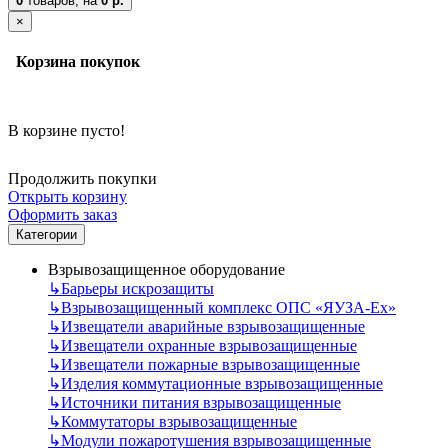
0
товаров,
на
0 р.
×
Корзина покупок
В корзине пусто!
Продолжить покупки
Открыть корзину
Оформить заказ
Категории
Взрывозащищенное оборудование
↳
Барьеры искрозащиты
↳
Взрывозащищенный комплекс ОПС «ЯУЗА-Ех»
↳
Извещатели аварийные взрывозащищенные
↳
Извещатели охранные взрывозащищенные
↳
Извещатели пожарные взрывозащищенные
↳
Изделия коммутационные взрывозащищенные
↳
Источники питания взрывозащищенные
↳
Коммутаторы взрывозащищенные
↳
Модули пожаротушения взрывозащищенные