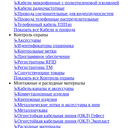
↳
Кабели микрофонные с полиэтиленовой изоляцией
↳
Кабели радиочастотные
↳
Провода соединительные для видео/аудиосистем
↳
Провода телефонные распределительные
↳
Телефонный кабель ТППэп
Показать все Кабели и провода
Контроль охраны
↳
Аксессуары
↳
Идентификаторы охранника
↳
Контрольные метки
↳
Программное обеспечение
↳
Регистраторы RFID
↳
Регистраторы ТМ
↳
Сопутствующие товары
Показать все Контроль охраны
Монтажные и расходные материалы
↳
Кабель-каналы и аксессуары
↳
Коммутационные изделия
↳
Крепежные изделия
↳
Металлические лотки и аксессуары к ним
↳
Металлорукава
↳
Огнестойкая кабельная линия (ОКЛ) Гефест
↳
Огнестойкая кабельная линия (ОКЛ) Экопласт
↳
Расходные материалы