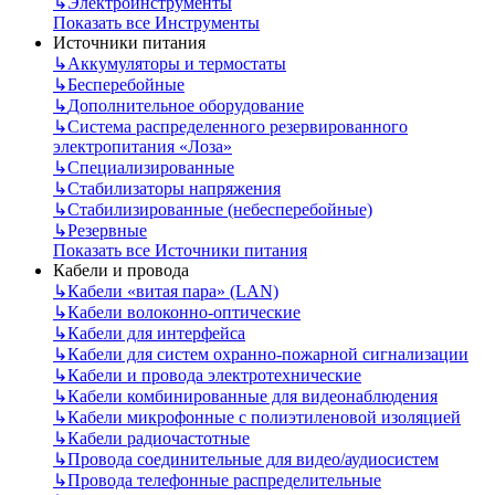
↳
Электроинструменты
Показать все Инструменты
Источники питания
↳
Аккумуляторы и термостаты
↳
Бесперебойные
↳
Дополнительное оборудование
↳
Система распределенного резервированного
электропитания «Лоза»
↳
Специализированные
↳
Стабилизаторы напряжения
↳
Стабилизированные (небесперебойные)
↳
Резервные
Показать все Источники питания
Кабели и провода
↳
Кабели «витая пара» (LAN)
↳
Кабели волоконно-оптические
↳
Кабели для интерфейса
↳
Кабели для систем охранно-пожарной сигнализации
↳
Кабели и провода электротехнические
↳
Кабели комбинированные для видеонаблюдения
↳
Кабели микрофонные с полиэтиленовой изоляцией
↳
Кабели радиочастотные
↳
Провода соединительные для видео/аудиосистем
↳
Провода телефонные распределительные