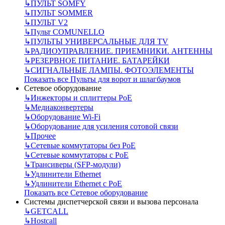
↳
ПУЛЬТ SOMFY
↳
ПУЛЬТ SOMMER
↳
ПУЛЬТ V2
↳
Пульт СOMUNELLO
↳
ПУЛЬТЫ УНИВЕРСАЛЬНЫЕ ДЛЯ TV
↳
РАДИОУПРАВЛЕНИЕ. ПРИЕМНИКИ. АНТЕННЫ
↳
РЕЗЕРВНОЕ ПИТАНИЕ. БАТАРЕЙКИ
↳
СИГНАЛЬНЫЕ ЛАМПЫ. ФОТОЭЛЕМЕНТЫ
Показать все Пульты для ворот и шлагбаумов
Сетевое оборудование
↳
Инжекторы и сплиттеры РоЕ
↳
Медиаконвертеры
↳
Оборудование Wi-Fi
↳
Оборудование для усиления сотовой связи
↳
Прочее
↳
Сетевые коммутаторы без РоЕ
↳
Сетевые коммутаторы с РоЕ
↳
Трансиверы (SFP-модули)
↳
Удлинители Ethernet
↳
Удлинители Ethernet с PoE
Показать все Сетевое оборудование
Системы диспетчерской связи и вызова персонала
↳
GETCALL
↳
Hostcall