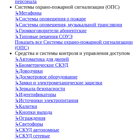
персонала
Системы охрано-пожарной сигнализации (ОПС)
↳
Мегафоны
↳
Системы оповещения о пожаре
↳
Системы оповещения, музыкальной трансляции
↳
Громкоговорители абонентские
↳
Типовые решения СОУЭ
Показать все Системы охрано-пожарной сигнализации
(ОПС)
Средства и системы контроля и управления доступом
↳
Автоматика для дверей
↳
Биометрические СКУД
↳
Доводчики
↳
Досмотровое оборудование
↳
Замки и электромеханические защелки
↳
Зеркала безопасности
↳
Идентификаторы
↳
Источники электропитания
↳
Калитки
↳
Кнопки выхода
↳
Ограждения
↳
Светофоры
↳
СКУД автономные
↳
СКУД сетевые