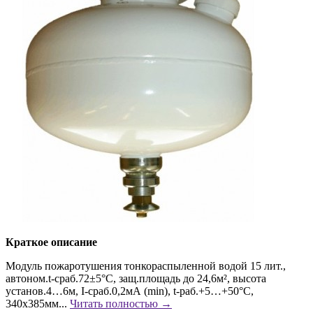
Краткое описание
Модуль пожаротушения тонкораспыленной водой 15 лит.,
автоном.t-сраб.72±5°C, защ.площадь до 24,6м², высота
установ.4…6м, I-сраб.0,2мА (min), t-раб.+5…+50°C,
340х385мм...
Читать полностью →