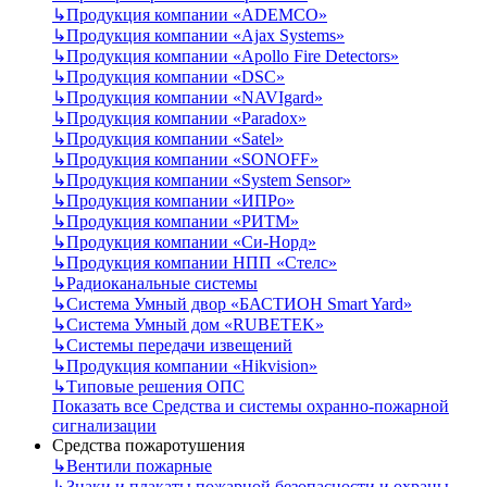
↳
Продукция компании «ADEMCO»
↳
Продукция компании «Ajax Systems»
↳
Продукция компании «Apollo Fire Detectors»
↳
Продукция компании «DSC»
↳
Продукция компании «NAVIgard»
↳
Продукция компании «Paradox»
↳
Продукция компании «Satel»
↳
Продукция компании «SONOFF»
↳
Продукция компании «System Sensor»
↳
Продукция компании «ИПРо»
↳
Продукция компании «РИТМ»
↳
Продукция компании «Си-Норд»
↳
Продукция компании НПП «Стелс»
↳
Радиоканальные системы
↳
Система Умный двор «БАСТИОН Smart Yard»
↳
Система Умный дом «RUBETEK»
↳
Системы передачи извещений
↳
Продукция компании «Hikvision»
↳
Типовые решения ОПС
Показать все Средства и системы охранно-пожарной
сигнализации
Средства пожаротушения
↳
Вентили пожарные
↳
Знаки и плакаты пожарной безопасности и охраны