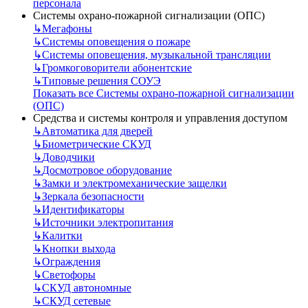
персонала
Системы охрано-пожарной сигнализации (ОПС)
↳
Мегафоны
↳
Системы оповещения о пожаре
↳
Системы оповещения, музыкальной трансляции
↳
Громкоговорители абонентские
↳
Типовые решения СОУЭ
Показать все Системы охрано-пожарной сигнализации
(ОПС)
Средства и системы контроля и управления доступом
↳
Автоматика для дверей
↳
Биометрические СКУД
↳
Доводчики
↳
Досмотровое оборудование
↳
Замки и электромеханические защелки
↳
Зеркала безопасности
↳
Идентификаторы
↳
Источники электропитания
↳
Калитки
↳
Кнопки выхода
↳
Ограждения
↳
Светофоры
↳
СКУД автономные
↳
СКУД сетевые