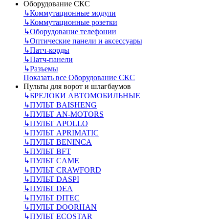
Оборудование СКС
↳
Коммутационные модули
↳
Коммутационные розетки
↳
Оборудование телефонии
↳
Оптические панели и аксессуары
↳
Патч-корды
↳
Патч-панели
↳
Разъемы
Показать все Оборудование СКС
Пульты для ворот и шлагбаумов
↳
БРЕЛОКИ АВТОМОБИЛЬНЫЕ
↳
ПУЛЬТ BAISHENG
↳
ПУЛЬТ AN-MOTORS
↳
ПУЛЬТ APOLLO
↳
ПУЛЬТ APRIMATIC
↳
ПУЛЬТ BENINCA
↳
ПУЛЬТ BFT
↳
ПУЛЬТ CAME
↳
ПУЛЬТ CRAWFORD
↳
ПУЛЬТ DASPI
↳
ПУЛЬТ DEA
↳
ПУЛЬТ DITEC
↳
ПУЛЬТ DOORHAN
↳
ПУЛЬТ ECOSTAR