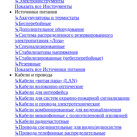
↳
Электроинструменты
Показать все Инструменты
Источники питания
↳
Аккумуляторы и термостаты
↳
Бесперебойные
↳
Дополнительное оборудование
↳
Система распределенного резервированного
электропитания «Лоза»
↳
Специализированные
↳
Стабилизаторы напряжения
↳
Стабилизированные (небесперебойные)
↳
Резервные
Показать все Источники питания
Кабели и провода
↳
Кабели «витая пара» (LAN)
↳
Кабели волоконно-оптические
↳
Кабели для интерфейса
↳
Кабели для систем охранно-пожарной сигнализации
↳
Кабели и провода электротехнические
↳
Кабели комбинированные для видеонаблюдения
↳
Кабели микрофонные с полиэтиленовой изоляцией
↳
Кабели радиочастотные
↳
Провода соединительные для видео/аудиосистем
↳
Провода телефонные распределительные