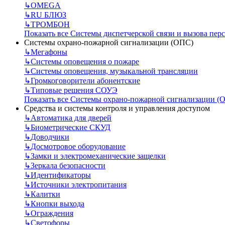
↳
OMEGA
↳
RU БЛЮЗ
↳
ТРОМБОН
Показать все Системы диспетчерской связи и вызова пер
Системы охрано-пожарной сигнализации (ОПС)
↳
Мегафоны
↳
Системы оповещения о пожаре
↳
Системы оповещения, музыкальной трансляции
↳
Громкоговорители абонентские
↳
Типовые решения СОУЭ
Показать все Системы охрано-пожарной сигнализации (
Средства и системы контроля и управления доступом
↳
Автоматика для дверей
↳
Биометрические СКУД
↳
Доводчики
↳
Досмотровое оборудование
↳
Замки и электромеханические защелки
↳
Зеркала безопасности
↳
Идентификаторы
↳
Источники электропитания
↳
Калитки
↳
Кнопки выхода
↳
Ограждения
↳
Светофоры