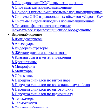
↳
Оборудование СКУД взрывозащищенное
↳
Оповещатели взрывозащищенные
↳
Приборы приемно-контрольные взрывозащищенные
↳
Система ОПС взрывоопасных объектов «Ладога-Ex»
↳
Системы видеонаблюдения взрывозащищенные
↳
Термошкафы взрывозащищенные
Показать все Взрывозащищенное оборудование
Видеонаблюдение
↳
IP-видеосерверы
↳
Аксессуары
↳
Видеорегистраторы
↳
Жёсткие диски и карты памяти
↳
Клавиатуры и пульты управления
↳
Кронштейны
↳
Микрофоны
↳
Мониторы
↳
Объективы
↳
Передача сигналов по витой паре
↳
Передача сигналов по коаксиальному кабелю
↳
Передача сигналов по оптоволокну
↳
Передача сигналов по радиоканалу
↳
Телекамеры
↳
Термокожухи
↳
Тестовое оборудование