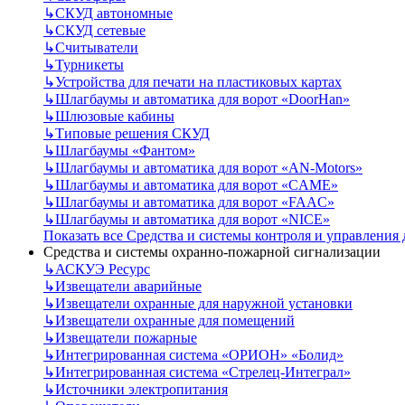
↳
СКУД автономные
↳
СКУД сетевые
↳
Считыватели
↳
Турникеты
↳
Устройства для печати на пластиковых картах
↳
Шлагбаумы и автоматика для ворот «DoorHan»
↳
Шлюзовые кабины
↳
Типовые решения СКУД
↳
Шлагбаумы «Фантом»
↳
Шлагбаумы и автоматика для ворот «AN-Motors»
↳
Шлагбаумы и автоматика для ворот «CAME»
↳
Шлагбаумы и автоматика для ворот «FAAC»
↳
Шлагбаумы и автоматика для ворот «NICE»
Показать все Средства и системы контроля и управления
Средства и системы охранно-пожарной сигнализации
↳
АСКУЭ Ресурс
↳
Извещатели аварийные
↳
Извещатели охранные для наружной установки
↳
Извещатели охранные для помещений
↳
Извещатели пожарные
↳
Интегрированная система «ОРИОН» «Болид»
↳
Интегрированная система «Стрелец-Интеграл»
↳
Источники электропитания