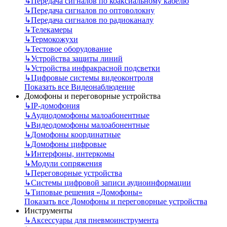
↳
Передача сигналов по коаксиальному кабелю
↳
Передача сигналов по оптоволокну
↳
Передача сигналов по радиоканалу
↳
Телекамеры
↳
Термокожухи
↳
Тестовое оборудование
↳
Устройства защиты линий
↳
Устройства инфракрасной подсветки
↳
Цифровые системы видеоконтроля
Показать все Видеонаблюдение
Домофоны и переговорные устройства
↳
IP-домофония
↳
Аудиодомофоны малоабонентные
↳
Видеодомофоны малоабонентные
↳
Домофоны координатные
↳
Домофоны цифровые
↳
Интерфоны, интеркомы
↳
Модули сопряжения
↳
Переговорные устройства
↳
Системы цифровой записи аудиоинформации
↳
Типовые решения «Домофоны»
Показать все Домофоны и переговорные устройства
Инструменты
↳
Аксессуары для пневмоинструмента