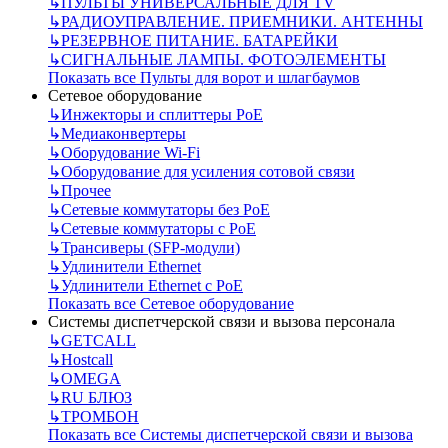
↳
ПУЛЬТЫ УНИВЕРСАЛЬНЫЕ ДЛЯ TV
↳
РАДИОУПРАВЛЕНИЕ. ПРИЕМНИКИ. АНТЕННЫ
↳
РЕЗЕРВНОЕ ПИТАНИЕ. БАТАРЕЙКИ
↳
СИГНАЛЬНЫЕ ЛАМПЫ. ФОТОЭЛЕМЕНТЫ
Показать все Пульты для ворот и шлагбаумов
Сетевое оборудование
↳
Инжекторы и сплиттеры РоЕ
↳
Медиаконвертеры
↳
Оборудование Wi-Fi
↳
Оборудование для усиления сотовой связи
↳
Прочее
↳
Сетевые коммутаторы без РоЕ
↳
Сетевые коммутаторы с РоЕ
↳
Трансиверы (SFP-модули)
↳
Удлинители Ethernet
↳
Удлинители Ethernet с PoE
Показать все Сетевое оборудование
Системы диспетчерской связи и вызова персонала
↳
GETCALL
↳
Hostcall
↳
OMEGA
↳
RU БЛЮЗ
↳
ТРОМБОН
Показать все Системы диспетчерской связи и вызова