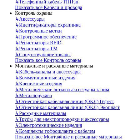
↳
Телефонный кабель ТППэп
Показать все Кабели и провода
Контроль охраны
↳
Аксессуары
↳
Идентификаторы охранника
↳
Контрольные метки
↳
Программное обеспечение
↳
Регистраторы RFID
↳
Регистраторы ТМ
↳
Сопутствующие товары
Показать все Контроль охраны
Монтажные и расходные материалы
↳
Кабель-каналы и аксессуары
↳
Коммутационные изделия
↳
Крепежные изделия
↳
Металлические лотки и аксессуары к ним
↳
Металлорукава
↳
Огнестойкая кабельная линия (ОКЛ) Гефест
↳
Огнестойкая кабельная линия (ОКЛ) Экопласт
↳
Расходные материалы
↳
Трубы для электропроводки и аксессуары
↳
Электротехнические изделия
↳
Комплекты гофрошланга с кабелем
Показать все Монтажные и расходные материалы