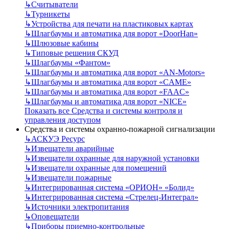
↳
Считыватели
↳
Турникеты
↳
Устройства для печати на пластиковых картах
↳
Шлагбаумы и автоматика для ворот «DoorHan»
↳
Шлюзовые кабины
↳
Типовые решения СКУД
↳
Шлагбаумы «Фантом»
↳
Шлагбаумы и автоматика для ворот «AN-Motors»
↳
Шлагбаумы и автоматика для ворот «CAME»
↳
Шлагбаумы и автоматика для ворот «FAAC»
↳
Шлагбаумы и автоматика для ворот «NICE»
Показать все Средства и системы контроля и
управления доступом
Средства и системы охранно-пожарной сигнализации
↳
АСКУЭ Ресурс
↳
Извещатели аварийные
↳
Извещатели охранные для наружной установки
↳
Извещатели охранные для помещений
↳
Извещатели пожарные
↳
Интегрированная система «ОРИОН» «Болид»
↳
Интегрированная система «Стрелец-Интеграл»
↳
Источники электропитания
↳
Оповещатели
↳
Приборы приемно-контрольные