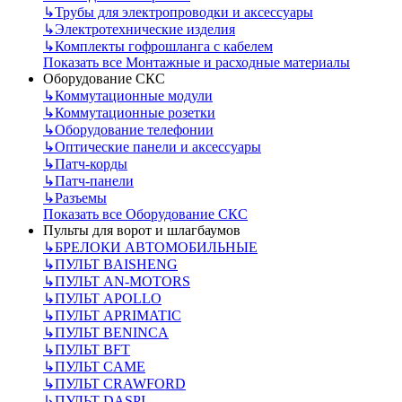
↳
Трубы для электропроводки и аксессуары
↳
Электротехнические изделия
↳
Комплекты гофрошланга с кабелем
Показать все Монтажные и расходные материалы
Оборудование СКС
↳
Коммутационные модули
↳
Коммутационные розетки
↳
Оборудование телефонии
↳
Оптические панели и аксессуары
↳
Патч-корды
↳
Патч-панели
↳
Разъемы
Показать все Оборудование СКС
Пульты для ворот и шлагбаумов
↳
БРЕЛОКИ АВТОМОБИЛЬНЫЕ
↳
ПУЛЬТ BAISHENG
↳
ПУЛЬТ AN-MOTORS
↳
ПУЛЬТ APOLLO
↳
ПУЛЬТ APRIMATIC
↳
ПУЛЬТ BENINCA
↳
ПУЛЬТ BFT
↳
ПУЛЬТ CAME
↳
ПУЛЬТ CRAWFORD
↳
ПУЛЬТ DASPI