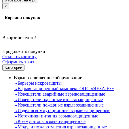
0
товаров,
на
0 р.
×
Корзина покупок
В корзине пусто!
Продолжить покупки
Открыть корзину
Оформить заказ
Категории
Взрывозащищенное оборудование
↳
Барьеры искрозащиты
↳
Взрывозащищенный комплекс ОПС «ЯУЗА-Ех»
↳
Извещатели аварийные взрывозащищенные
↳
Извещатели охранные взрывозащищенные
↳
Извещатели пожарные взрывозащищенные
↳
Изделия коммутационные взрывозащищенные
↳
Источники питания взрывозащищенные
↳
Коммутаторы взрывозащищенные
↳
Модули пожаротушения взрывозащищенные