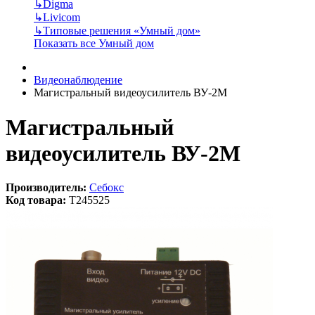
↳
Digma
↳
Livicom
↳
Типовые решения «Умный дом»
Показать все Умный дом
Видеонаблюдение
Магистральный видеоусилитель ВУ-2М
Магистральный
видеоусилитель ВУ-2М
Производитель:
Себокс
Код товара:
T245525