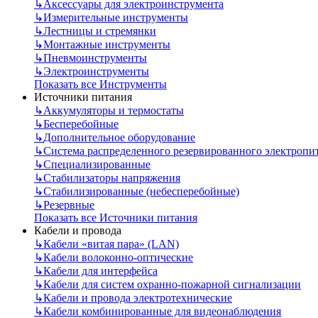
↳
Аксессуары для электроинструмента
↳
Измерительные инструменты
↳
Лестницы и стремянки
↳
Монтажные инструменты
↳
Пневмоинструменты
↳
Электроинструменты
Показать все Инструменты
Источники питания
↳
Аккумуляторы и термостаты
↳
Бесперебойные
↳
Дополнительное оборудование
↳
Система распределенного резервированного электропи
↳
Специализированные
↳
Стабилизаторы напряжения
↳
Стабилизированные (небесперебойные)
↳
Резервные
Показать все Источники питания
Кабели и провода
↳
Кабели «витая пара» (LAN)
↳
Кабели волоконно-оптические
↳
Кабели для интерфейса
↳
Кабели для систем охранно-пожарной сигнализации
↳
Кабели и провода электротехнические
↳
Кабели комбинированные для видеонаблюдения