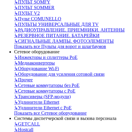
↳
ПУЛЬТ SOMFY
↳
ПУЛЬТ SOMMER
↳
ПУЛЬТ V2
↳
Пульт СOMUNELLO
↳
ПУЛЬТЫ УНИВЕРСАЛЬНЫЕ ДЛЯ TV
↳
РАДИОУПРАВЛЕНИЕ. ПРИЕМНИКИ. АНТЕННЫ
↳
РЕЗЕРВНОЕ ПИТАНИЕ. БАТАРЕЙКИ
↳
СИГНАЛЬНЫЕ ЛАМПЫ. ФОТОЭЛЕМЕНТЫ
Показать все Пульты для ворот и шлагбаумов
Сетевое оборудование
↳
Инжекторы и сплиттеры РоЕ
↳
Медиаконвертеры
↳
Оборудование Wi-Fi
↳
Оборудование для усиления сотовой связи
↳
Прочее
↳
Сетевые коммутаторы без РоЕ
↳
Сетевые коммутаторы с РоЕ
↳
Трансиверы (SFP-модули)
↳
Удлинители Ethernet
↳
Удлинители Ethernet с PoE
Показать все Сетевое оборудование
Системы диспетчерской связи и вызова персонала
↳
GETCALL
↳
Hostcall