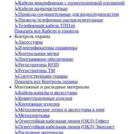
↳
Кабели микрофонные с полиэтиленовой изоляцией
↳
Кабели радиочастотные
↳
Провода соединительные для видео/аудиосистем
↳
Провода телефонные распределительные
↳
Телефонный кабель ТППэп
Показать все Кабели и провода
Контроль охраны
↳
Аксессуары
↳
Идентификаторы охранника
↳
Контрольные метки
↳
Программное обеспечение
↳
Регистраторы RFID
↳
Регистраторы ТМ
↳
Сопутствующие товары
Показать все Контроль охраны
Монтажные и расходные материалы
↳
Кабель-каналы и аксессуары
↳
Коммутационные изделия
↳
Крепежные изделия
↳
Металлические лотки и аксессуары к ним
↳
Металлорукава
↳
Огнестойкая кабельная линия (ОКЛ) Гефест
↳
Огнестойкая кабельная линия (ОКЛ) Экопласт
↳
Расходные материалы