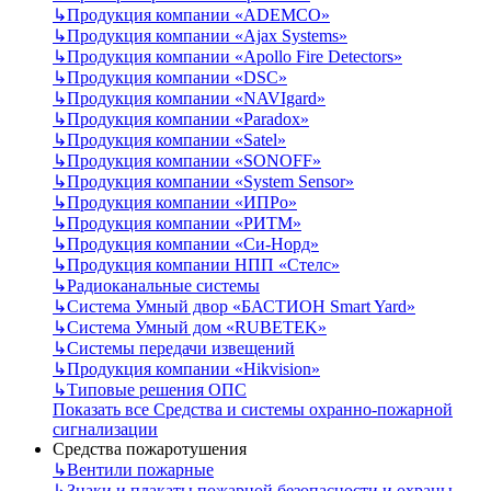
↳
Продукция компании «ADEMCO»
↳
Продукция компании «Ajax Systems»
↳
Продукция компании «Apollo Fire Detectors»
↳
Продукция компании «DSC»
↳
Продукция компании «NAVIgard»
↳
Продукция компании «Paradox»
↳
Продукция компании «Satel»
↳
Продукция компании «SONOFF»
↳
Продукция компании «System Sensor»
↳
Продукция компании «ИПРо»
↳
Продукция компании «РИТМ»
↳
Продукция компании «Си-Норд»
↳
Продукция компании НПП «Стелс»
↳
Радиоканальные системы
↳
Система Умный двор «БАСТИОН Smart Yard»
↳
Система Умный дом «RUBETEK»
↳
Системы передачи извещений
↳
Продукция компании «Hikvision»
↳
Типовые решения ОПС
Показать все Средства и системы охранно-пожарной
сигнализации
Средства пожаротушения
↳
Вентили пожарные
↳
Знаки и плакаты пожарной безопасности и охраны