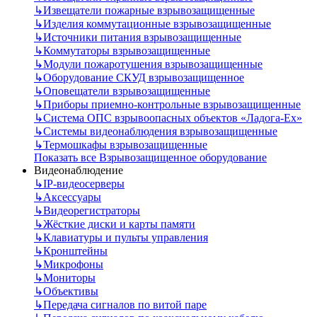
↳
Извещатели пожарные взрывозащищенные
↳
Изделия коммутационные взрывозащищенные
↳
Источники питания взрывозащищенные
↳
Коммутаторы взрывозащищенные
↳
Модули пожаротушения взрывозащищенные
↳
Оборудование СКУД взрывозащищенное
↳
Оповещатели взрывозащищенные
↳
Приборы приемно-контрольные взрывозащищенные
↳
Система ОПС взрывоопасных объектов «Ладога-Ex»
↳
Системы видеонаблюдения взрывозащищенные
↳
Термошкафы взрывозащищенные
Показать все Взрывозащищенное оборудование
Видеонаблюдение
↳
IP-видеосерверы
↳
Аксессуары
↳
Видеорегистраторы
↳
Жёсткие диски и карты памяти
↳
Клавиатуры и пульты управления
↳
Кронштейны
↳
Микрофоны
↳
Мониторы
↳
Объективы
↳
Передача сигналов по витой паре