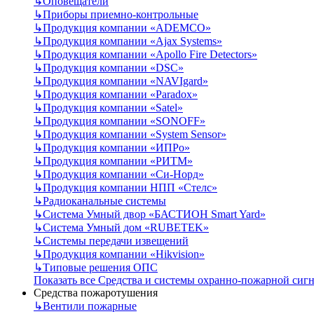
↳
Оповещатели
↳
Приборы приемно-контрольные
↳
Продукция компании «ADEMCO»
↳
Продукция компании «Ajax Systems»
↳
Продукция компании «Apollo Fire Detectors»
↳
Продукция компании «DSC»
↳
Продукция компании «NAVIgard»
↳
Продукция компании «Paradox»
↳
Продукция компании «Satel»
↳
Продукция компании «SONOFF»
↳
Продукция компании «System Sensor»
↳
Продукция компании «ИПРо»
↳
Продукция компании «РИТМ»
↳
Продукция компании «Си-Норд»
↳
Продукция компании НПП «Стелс»
↳
Радиоканальные системы
↳
Система Умный двор «БАСТИОН Smart Yard»
↳
Система Умный дом «RUBETEK»
↳
Системы передачи извещений
↳
Продукция компании «Hikvision»
↳
Типовые решения ОПС
Показать все Средства и системы охранно-пожарной сиг
Средства пожаротушения
↳
Вентили пожарные