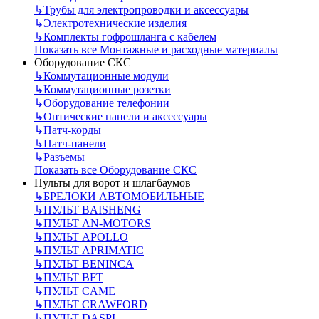
↳
Трубы для электропроводки и аксессуары
↳
Электротехнические изделия
↳
Комплекты гофрошланга с кабелем
Показать все Монтажные и расходные материалы
Оборудование СКС
↳
Коммутационные модули
↳
Коммутационные розетки
↳
Оборудование телефонии
↳
Оптические панели и аксессуары
↳
Патч-корды
↳
Патч-панели
↳
Разъемы
Показать все Оборудование СКС
Пульты для ворот и шлагбаумов
↳
БРЕЛОКИ АВТОМОБИЛЬНЫЕ
↳
ПУЛЬТ BAISHENG
↳
ПУЛЬТ AN-MOTORS
↳
ПУЛЬТ APOLLO
↳
ПУЛЬТ APRIMATIC
↳
ПУЛЬТ BENINCA
↳
ПУЛЬТ BFT
↳
ПУЛЬТ CAME
↳
ПУЛЬТ CRAWFORD
↳
ПУЛЬТ DASPI