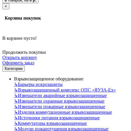
0
товаров,
на
0 р.
×
Корзина покупок
В корзине пусто!
Продолжить покупки
Открыть корзину
Оформить заказ
Категории
Взрывозащищенное оборудование
↳
Барьеры искрозащиты
↳
Взрывозащищенный комплекс ОПС «ЯУЗА-Ех»
↳
Извещатели аварийные взрывозащищенные
↳
Извещатели охранные взрывозащищенные
↳
Извещатели пожарные взрывозащищенные
↳
Изделия коммутационные взрывозащищенные
↳
Источники питания взрывозащищенные
↳
Коммутаторы взрывозащищенные
↳
Модули пожаротушения взрывозащищенные