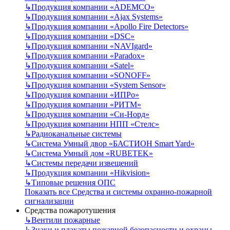
↳
Продукция компании «ADEMCO»
↳
Продукция компании «Ajax Systems»
↳
Продукция компании «Apollo Fire Detectors»
↳
Продукция компании «DSC»
↳
Продукция компании «NAVIgard»
↳
Продукция компании «Paradox»
↳
Продукция компании «Satel»
↳
Продукция компании «SONOFF»
↳
Продукция компании «System Sensor»
↳
Продукция компании «ИПРо»
↳
Продукция компании «РИТМ»
↳
Продукция компании «Си-Норд»
↳
Продукция компании НПП «Стелс»
↳
Радиоканальные системы
↳
Система Умный двор «БАСТИОН Smart Yard»
↳
Система Умный дом «RUBETEK»
↳
Системы передачи извещений
↳
Продукция компании «Hikvision»
↳
Типовые решения ОПС
Показать все Средства и системы охранно-пожарной
сигнализации
Средства пожаротушения
↳
Вентили пожарные
↳
Знаки и плакаты пожарной безопасности и охраны