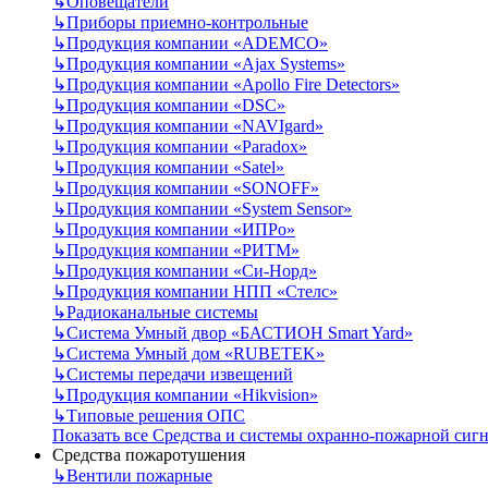
↳
Оповещатели
↳
Приборы приемно-контрольные
↳
Продукция компании «ADEMCO»
↳
Продукция компании «Ajax Systems»
↳
Продукция компании «Apollo Fire Detectors»
↳
Продукция компании «DSC»
↳
Продукция компании «NAVIgard»
↳
Продукция компании «Paradox»
↳
Продукция компании «Satel»
↳
Продукция компании «SONOFF»
↳
Продукция компании «System Sensor»
↳
Продукция компании «ИПРо»
↳
Продукция компании «РИТМ»
↳
Продукция компании «Си-Норд»
↳
Продукция компании НПП «Стелс»
↳
Радиоканальные системы
↳
Система Умный двор «БАСТИОН Smart Yard»
↳
Система Умный дом «RUBETEK»
↳
Системы передачи извещений
↳
Продукция компании «Hikvision»
↳
Типовые решения ОПС
Показать все Средства и системы охранно-пожарной сиг
Средства пожаротушения
↳
Вентили пожарные