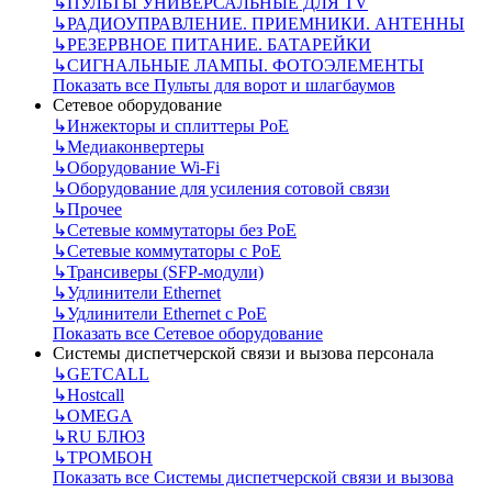
↳
ПУЛЬТЫ УНИВЕРСАЛЬНЫЕ ДЛЯ TV
↳
РАДИОУПРАВЛЕНИЕ. ПРИЕМНИКИ. АНТЕННЫ
↳
РЕЗЕРВНОЕ ПИТАНИЕ. БАТАРЕЙКИ
↳
СИГНАЛЬНЫЕ ЛАМПЫ. ФОТОЭЛЕМЕНТЫ
Показать все Пульты для ворот и шлагбаумов
Сетевое оборудование
↳
Инжекторы и сплиттеры РоЕ
↳
Медиаконвертеры
↳
Оборудование Wi-Fi
↳
Оборудование для усиления сотовой связи
↳
Прочее
↳
Сетевые коммутаторы без РоЕ
↳
Сетевые коммутаторы с РоЕ
↳
Трансиверы (SFP-модули)
↳
Удлинители Ethernet
↳
Удлинители Ethernet с PoE
Показать все Сетевое оборудование
Системы диспетчерской связи и вызова персонала
↳
GETCALL
↳
Hostcall
↳
OMEGA
↳
RU БЛЮЗ
↳
ТРОМБОН
Показать все Системы диспетчерской связи и вызова