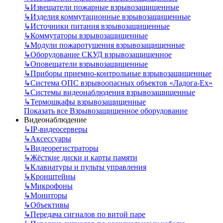
↳
Извещатели пожарные взрывозащищенные
↳
Изделия коммутационные взрывозащищенные
↳
Источники питания взрывозащищенные
↳
Коммутаторы взрывозащищенные
↳
Модули пожаротушения взрывозащищенные
↳
Оборудование СКУД взрывозащищенное
↳
Оповещатели взрывозащищенные
↳
Приборы приемно-контрольные взрывозащищенные
↳
Система ОПС взрывоопасных объектов «Ладога-Ex»
↳
Системы видеонаблюдения взрывозащищенные
↳
Термошкафы взрывозащищенные
Показать все Взрывозащищенное оборудование
Видеонаблюдение
↳
IP-видеосерверы
↳
Аксессуары
↳
Видеорегистраторы
↳
Жёсткие диски и карты памяти
↳
Клавиатуры и пульты управления
↳
Кронштейны
↳
Микрофоны
↳
Мониторы
↳
Объективы
↳
Передача сигналов по витой паре