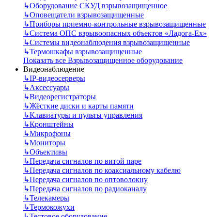
↳
Оборудование СКУД взрывозащищенное
↳
Оповещатели взрывозащищенные
↳
Приборы приемно-контрольные взрывозащищенные
↳
Система ОПС взрывоопасных объектов «Ладога-Ex»
↳
Системы видеонаблюдения взрывозащищенные
↳
Термошкафы взрывозащищенные
Показать все Взрывозащищенное оборудование
Видеонаблюдение
↳
IP-видеосерверы
↳
Аксессуары
↳
Видеорегистраторы
↳
Жёсткие диски и карты памяти
↳
Клавиатуры и пульты управления
↳
Кронштейны
↳
Микрофоны
↳
Мониторы
↳
Объективы
↳
Передача сигналов по витой паре
↳
Передача сигналов по коаксиальному кабелю
↳
Передача сигналов по оптоволокну
↳
Передача сигналов по радиоканалу
↳
Телекамеры
↳
Термокожухи
↳
Тестовое оборудование