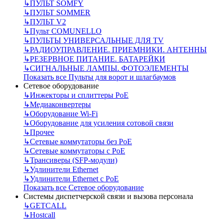
↳
ПУЛЬТ SOMFY
↳
ПУЛЬТ SOMMER
↳
ПУЛЬТ V2
↳
Пульт СOMUNELLO
↳
ПУЛЬТЫ УНИВЕРСАЛЬНЫЕ ДЛЯ TV
↳
РАДИОУПРАВЛЕНИЕ. ПРИЕМНИКИ. АНТЕННЫ
↳
РЕЗЕРВНОЕ ПИТАНИЕ. БАТАРЕЙКИ
↳
СИГНАЛЬНЫЕ ЛАМПЫ. ФОТОЭЛЕМЕНТЫ
Показать все Пульты для ворот и шлагбаумов
Сетевое оборудование
↳
Инжекторы и сплиттеры РоЕ
↳
Медиаконвертеры
↳
Оборудование Wi-Fi
↳
Оборудование для усиления сотовой связи
↳
Прочее
↳
Сетевые коммутаторы без РоЕ
↳
Сетевые коммутаторы с РоЕ
↳
Трансиверы (SFP-модули)
↳
Удлинители Ethernet
↳
Удлинители Ethernet с PoE
Показать все Сетевое оборудование
Системы диспетчерской связи и вызова персонала
↳
GETCALL
↳
Hostcall