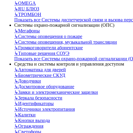
↳
OMEGA
↳
RU БЛЮЗ
↳
ТРОМБОН
Показать все Системы диспетчерской связи и вызова пер
Системы охрано-пожарной сигнализации (ОПС)
↳
Мегафоны
↳
Системы оповещения о пожаре
↳
Системы оповещения, музыкальной трансляции
↳
Громкоговорители абонентские
↳
Типовые решения СОУЭ
Показать все Системы охрано-пожарной сигнализации (
Средства и системы контроля и управления доступом
↳
Автоматика для дверей
↳
Биометрические СКУД
↳
Доводчики
↳
Досмотровое оборудование
↳
Замки и электромеханические защелки
↳
Зеркала безопасности
↳
Идентификаторы
↳
Источники электропитания
↳
Калитки
↳
Кнопки выхода
↳
Ограждения
↳
Светофоры