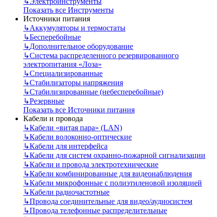
↳
Электроинструменты
Показать все Инструменты
Источники питания
↳
Аккумуляторы и термостаты
↳
Бесперебойные
↳
Дополнительное оборудование
↳
Система распределенного резервированного
электропитания «Лоза»
↳
Специализированные
↳
Стабилизаторы напряжения
↳
Стабилизированные (небесперебойные)
↳
Резервные
Показать все Источники питания
Кабели и провода
↳
Кабели «витая пара» (LAN)
↳
Кабели волоконно-оптические
↳
Кабели для интерфейса
↳
Кабели для систем охранно-пожарной сигнализации
↳
Кабели и провода электротехнические
↳
Кабели комбинированные для видеонаблюдения
↳
Кабели микрофонные с полиэтиленовой изоляцией
↳
Кабели радиочастотные
↳
Провода соединительные для видео/аудиосистем
↳
Провода телефонные распределительные