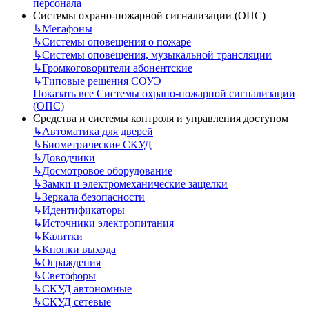
персонала
Системы охрано-пожарной сигнализации (ОПС)
↳
Мегафоны
↳
Системы оповещения о пожаре
↳
Системы оповещения, музыкальной трансляции
↳
Громкоговорители абонентские
↳
Типовые решения СОУЭ
Показать все Системы охрано-пожарной сигнализации
(ОПС)
Средства и системы контроля и управления доступом
↳
Автоматика для дверей
↳
Биометрические СКУД
↳
Доводчики
↳
Досмотровое оборудование
↳
Замки и электромеханические защелки
↳
Зеркала безопасности
↳
Идентификаторы
↳
Источники электропитания
↳
Калитки
↳
Кнопки выхода
↳
Ограждения
↳
Светофоры
↳
СКУД автономные
↳
СКУД сетевые