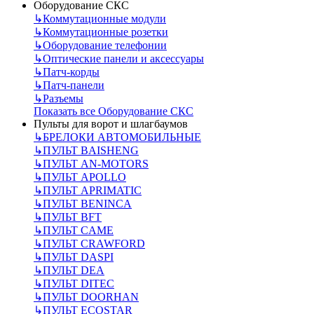
Оборудование СКС
↳
Коммутационные модули
↳
Коммутационные розетки
↳
Оборудование телефонии
↳
Оптические панели и аксессуары
↳
Патч-корды
↳
Патч-панели
↳
Разъемы
Показать все Оборудование СКС
Пульты для ворот и шлагбаумов
↳
БРЕЛОКИ АВТОМОБИЛЬНЫЕ
↳
ПУЛЬТ BAISHENG
↳
ПУЛЬТ AN-MOTORS
↳
ПУЛЬТ APOLLO
↳
ПУЛЬТ APRIMATIC
↳
ПУЛЬТ BENINCA
↳
ПУЛЬТ BFT
↳
ПУЛЬТ CAME
↳
ПУЛЬТ CRAWFORD
↳
ПУЛЬТ DASPI
↳
ПУЛЬТ DEA
↳
ПУЛЬТ DITEC
↳
ПУЛЬТ DOORHAN
↳
ПУЛЬТ ECOSTAR