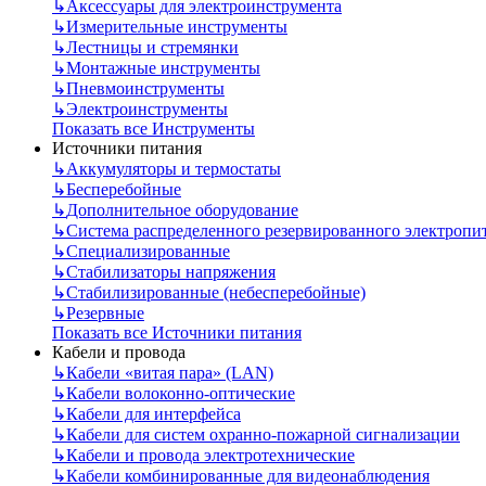
↳
Аксессуары для электроинструмента
↳
Измерительные инструменты
↳
Лестницы и стремянки
↳
Монтажные инструменты
↳
Пневмоинструменты
↳
Электроинструменты
Показать все Инструменты
Источники питания
↳
Аккумуляторы и термостаты
↳
Бесперебойные
↳
Дополнительное оборудование
↳
Система распределенного резервированного электропи
↳
Специализированные
↳
Стабилизаторы напряжения
↳
Стабилизированные (небесперебойные)
↳
Резервные
Показать все Источники питания
Кабели и провода
↳
Кабели «витая пара» (LAN)
↳
Кабели волоконно-оптические
↳
Кабели для интерфейса
↳
Кабели для систем охранно-пожарной сигнализации
↳
Кабели и провода электротехнические
↳
Кабели комбинированные для видеонаблюдения