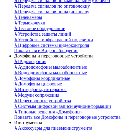
↳
Передача сигналов по коаксиальному кабелю
↳
Передача сигналов по оптоволокну
↳
Передача сигналов по радиоканалу
↳
Телекамеры
↳
Термокожухи
↳
Тестовое оборудование
↳
Устройства защиты линий
↳
Устройства инфракрасной подсветки
↳
Цифровые системы видеоконтроля
Показать все Видеонаблюдение
Домофоны и переговорные устройства
↳
IP-домофония
↳
Аудиодомофоны малоабонентные
↳
Видеодомофоны малоабонентные
↳
Домофоны координатные
↳
Домофоны цифровые
↳
Интерфоны, интеркомы
↳
Модули сопряжения
↳
Переговорные устройства
↳
Системы цифровой записи аудиоинформации
↳
Типовые решения «Домофоны»
Показать все Домофоны и переговорные устройства
Инструменты
↳
Аксессуары для пневмоинструмента