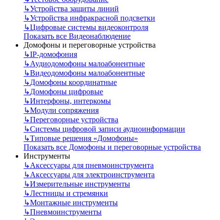
↳
Устройства защиты линий
↳
Устройства инфракрасной подсветки
↳
Цифровые системы видеоконтроля
Показать все Видеонаблюдение
Домофоны и переговорные устройства
↳
IP-домофония
↳
Аудиодомофоны малоабонентные
↳
Видеодомофоны малоабонентные
↳
Домофоны координатные
↳
Домофоны цифровые
↳
Интерфоны, интеркомы
↳
Модули сопряжения
↳
Переговорные устройства
↳
Системы цифровой записи аудиоинформации
↳
Типовые решения «Домофоны»
Показать все Домофоны и переговорные устройства
Инструменты
↳
Аксессуары для пневмоинструмента
↳
Аксессуары для электроинструмента
↳
Измерительные инструменты
↳
Лестницы и стремянки
↳
Монтажные инструменты
↳
Пневмоинструменты