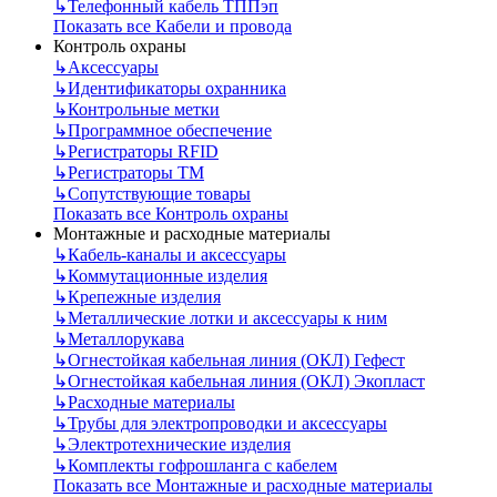
↳
Телефонный кабель ТППэп
Показать все Кабели и провода
Контроль охраны
↳
Аксессуары
↳
Идентификаторы охранника
↳
Контрольные метки
↳
Программное обеспечение
↳
Регистраторы RFID
↳
Регистраторы ТМ
↳
Сопутствующие товары
Показать все Контроль охраны
Монтажные и расходные материалы
↳
Кабель-каналы и аксессуары
↳
Коммутационные изделия
↳
Крепежные изделия
↳
Металлические лотки и аксессуары к ним
↳
Металлорукава
↳
Огнестойкая кабельная линия (ОКЛ) Гефест
↳
Огнестойкая кабельная линия (ОКЛ) Экопласт
↳
Расходные материалы
↳
Трубы для электропроводки и аксессуары
↳
Электротехнические изделия
↳
Комплекты гофрошланга с кабелем
Показать все Монтажные и расходные материалы