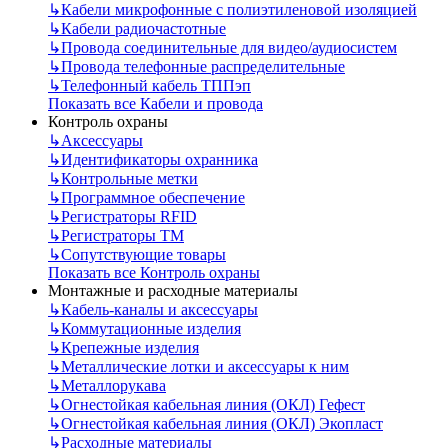
↳
Кабели микрофонные с полиэтиленовой изоляцией
↳
Кабели радиочастотные
↳
Провода соединительные для видео/аудиосистем
↳
Провода телефонные распределительные
↳
Телефонный кабель ТППэп
Показать все Кабели и провода
Контроль охраны
↳
Аксессуары
↳
Идентификаторы охранника
↳
Контрольные метки
↳
Программное обеспечение
↳
Регистраторы RFID
↳
Регистраторы ТМ
↳
Сопутствующие товары
Показать все Контроль охраны
Монтажные и расходные материалы
↳
Кабель-каналы и аксессуары
↳
Коммутационные изделия
↳
Крепежные изделия
↳
Металлические лотки и аксессуары к ним
↳
Металлорукава
↳
Огнестойкая кабельная линия (ОКЛ) Гефест
↳
Огнестойкая кабельная линия (ОКЛ) Экопласт
↳
Расходные материалы