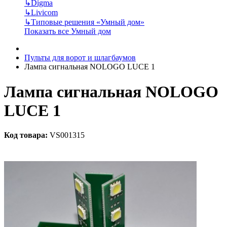
↳
Digma
↳
Livicom
↳
Типовые решения «Умный дом»
Показать все Умный дом
Пульты для ворот и шлагбаумов
Лампа сигнальная NOLOGO LUCE 1
Лампа сигнальная NOLOGO
LUCE 1
Код товара:
VS001315