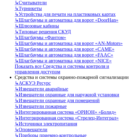
↳
Считыватели
↳
Турникеты
↳
Устройства для печати на пластиковых картах
↳
Шлагбаумы и автоматика для ворот «DoorHan»
↳
Шлюзовые кабины
↳
Типовые решения СКУД
↳
Шлагбаумы «Фантом»
↳
Шлагбаумы и автоматика для ворот «AN-Motors»
↳
Шлагбаумы и автоматика для ворот «CAME»
↳
Шлагбаумы и автоматика для ворот «FAAC»
↳
Шлагбаумы и автоматика для ворот «NICE»
Показать все Средства и системы контроля и
управления доступом
Средства и системы охранно-пожарной сигнализации
↳
АСКУЭ Ресурс
↳
Извещатели аварийные
↳
Извещатели охранные для наружной установки
↳
Извещатели охранные для помещений
↳
Извещатели пожарные
↳
Интегрированная система «ОРИОН» «Болид»
↳
Интегрированная система «Стрелец-Интеграл»
↳
Источники электропитания
↳
Оповещатели
↳
Приборы приемно-контрольные