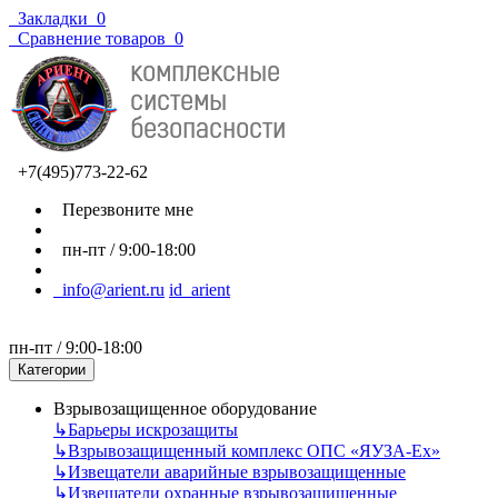
Закладки
0
Сравнение товаров
0
+7(495)773-22-62
Перезвоните мне
пн-пт / 9:00-18:00
info@arient.ru
id_arient
пн-пт / 9:00-18:00
Категории
Взрывозащищенное оборудование
↳
Барьеры искрозащиты
↳
Взрывозащищенный комплекс ОПС «ЯУЗА-Ех»
↳
Извещатели аварийные взрывозащищенные
↳
Извещатели охранные взрывозащищенные