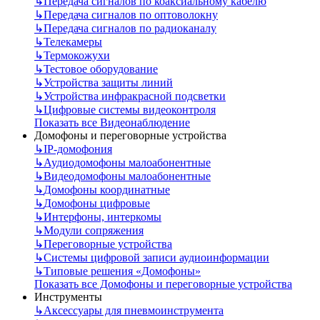
↳
Передача сигналов по коаксиальному кабелю
↳
Передача сигналов по оптоволокну
↳
Передача сигналов по радиоканалу
↳
Телекамеры
↳
Термокожухи
↳
Тестовое оборудование
↳
Устройства защиты линий
↳
Устройства инфракрасной подсветки
↳
Цифровые системы видеоконтроля
Показать все Видеонаблюдение
Домофоны и переговорные устройства
↳
IP-домофония
↳
Аудиодомофоны малоабонентные
↳
Видеодомофоны малоабонентные
↳
Домофоны координатные
↳
Домофоны цифровые
↳
Интерфоны, интеркомы
↳
Модули сопряжения
↳
Переговорные устройства
↳
Системы цифровой записи аудиоинформации
↳
Типовые решения «Домофоны»
Показать все Домофоны и переговорные устройства
Инструменты
↳
Аксессуары для пневмоинструмента