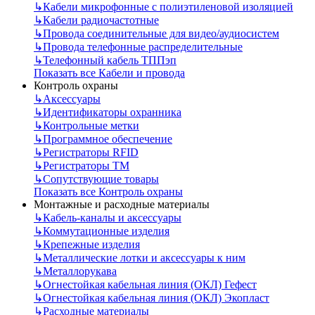
↳
Кабели микрофонные с полиэтиленовой изоляцией
↳
Кабели радиочастотные
↳
Провода соединительные для видео/аудиосистем
↳
Провода телефонные распределительные
↳
Телефонный кабель ТППэп
Показать все Кабели и провода
Контроль охраны
↳
Аксессуары
↳
Идентификаторы охранника
↳
Контрольные метки
↳
Программное обеспечение
↳
Регистраторы RFID
↳
Регистраторы ТМ
↳
Сопутствующие товары
Показать все Контроль охраны
Монтажные и расходные материалы
↳
Кабель-каналы и аксессуары
↳
Коммутационные изделия
↳
Крепежные изделия
↳
Металлические лотки и аксессуары к ним
↳
Металлорукава
↳
Огнестойкая кабельная линия (ОКЛ) Гефест
↳
Огнестойкая кабельная линия (ОКЛ) Экопласт
↳
Расходные материалы