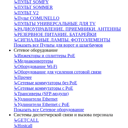
↳
ПУЛЬТ SOMFY
↳
ПУЛЬТ SOMMER
↳
ПУЛЬТ V2
↳
Пульт СOMUNELLO
↳
ПУЛЬТЫ УНИВЕРСАЛЬНЫЕ ДЛЯ TV
↳
РАДИОУПРАВЛЕНИЕ. ПРИЕМНИКИ. АНТЕННЫ
↳
РЕЗЕРВНОЕ ПИТАНИЕ. БАТАРЕЙКИ
↳
СИГНАЛЬНЫЕ ЛАМПЫ. ФОТОЭЛЕМЕНТЫ
Показать все Пульты для ворот и шлагбаумов
Сетевое оборудование
↳
Инжекторы и сплиттеры РоЕ
↳
Медиаконвертеры
↳
Оборудование Wi-Fi
↳
Оборудование для усиления сотовой связи
↳
Прочее
↳
Сетевые коммутаторы без РоЕ
↳
Сетевые коммутаторы с РоЕ
↳
Трансиверы (SFP-модули)
↳
Удлинители Ethernet
↳
Удлинители Ethernet с PoE
Показать все Сетевое оборудование
Системы диспетчерской связи и вызова персонала
↳
GETCALL
↳
Hostcall