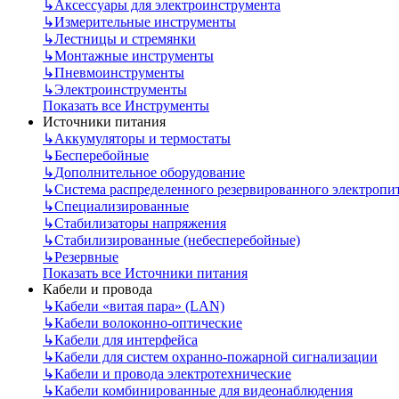
↳
Аксессуары для электроинструмента
↳
Измерительные инструменты
↳
Лестницы и стремянки
↳
Монтажные инструменты
↳
Пневмоинструменты
↳
Электроинструменты
Показать все Инструменты
Источники питания
↳
Аккумуляторы и термостаты
↳
Бесперебойные
↳
Дополнительное оборудование
↳
Система распределенного резервированного электропи
↳
Специализированные
↳
Стабилизаторы напряжения
↳
Стабилизированные (небесперебойные)
↳
Резервные
Показать все Источники питания
Кабели и провода
↳
Кабели «витая пара» (LAN)
↳
Кабели волоконно-оптические
↳
Кабели для интерфейса
↳
Кабели для систем охранно-пожарной сигнализации
↳
Кабели и провода электротехнические
↳
Кабели комбинированные для видеонаблюдения