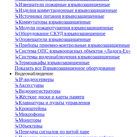
↳
Извещатели пожарные взрывозащищенные
↳
Изделия коммутационные взрывозащищенные
↳
Источники питания взрывозащищенные
↳
Коммутаторы взрывозащищенные
↳
Модули пожаротушения взрывозащищенные
↳
Оборудование СКУД взрывозащищенное
↳
Оповещатели взрывозащищенные
↳
Приборы приемно-контрольные взрывозащищенные
↳
Система ОПС взрывоопасных объектов «Ладога-Ex»
↳
Системы видеонаблюдения взрывозащищенные
↳
Термошкафы взрывозащищенные
Показать все Взрывозащищенное оборудование
Видеонаблюдение
↳
IP-видеосерверы
↳
Аксессуары
↳
Видеорегистраторы
↳
Жёсткие диски и карты памяти
↳
Клавиатуры и пульты управления
↳
Кронштейны
↳
Микрофоны
↳
Мониторы
↳
Объективы
↳
Передача сигналов по витой паре