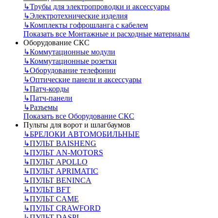
↳
Трубы для электропроводки и аксессуары
↳
Электротехнические изделия
↳
Комплекты гофрошланга с кабелем
Показать все Монтажные и расходные материалы
Оборудование СКС
↳
Коммутационные модули
↳
Коммутационные розетки
↳
Оборудование телефонии
↳
Оптические панели и аксессуары
↳
Патч-корды
↳
Патч-панели
↳
Разъемы
Показать все Оборудование СКС
Пульты для ворот и шлагбаумов
↳
БРЕЛОКИ АВТОМОБИЛЬНЫЕ
↳
ПУЛЬТ BAISHENG
↳
ПУЛЬТ AN-MOTORS
↳
ПУЛЬТ APOLLO
↳
ПУЛЬТ APRIMATIC
↳
ПУЛЬТ BENINCA
↳
ПУЛЬТ BFT
↳
ПУЛЬТ CAME
↳
ПУЛЬТ CRAWFORD
↳
ПУЛЬТ DASPI