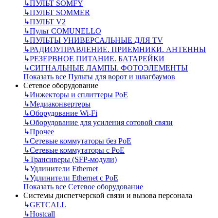
↳
ПУЛЬТ SOMFY
↳
ПУЛЬТ SOMMER
↳
ПУЛЬТ V2
↳
Пульт СOMUNELLO
↳
ПУЛЬТЫ УНИВЕРСАЛЬНЫЕ ДЛЯ TV
↳
РАДИОУПРАВЛЕНИЕ. ПРИЕМНИКИ. АНТЕННЫ
↳
РЕЗЕРВНОЕ ПИТАНИЕ. БАТАРЕЙКИ
↳
СИГНАЛЬНЫЕ ЛАМПЫ. ФОТОЭЛЕМЕНТЫ
Показать все Пульты для ворот и шлагбаумов
Сетевое оборудование
↳
Инжекторы и сплиттеры РоЕ
↳
Медиаконвертеры
↳
Оборудование Wi-Fi
↳
Оборудование для усиления сотовой связи
↳
Прочее
↳
Сетевые коммутаторы без РоЕ
↳
Сетевые коммутаторы с РоЕ
↳
Трансиверы (SFP-модули)
↳
Удлинители Ethernet
↳
Удлинители Ethernet с PoE
Показать все Сетевое оборудование
Системы диспетчерской связи и вызова персонала
↳
GETCALL
↳
Hostcall