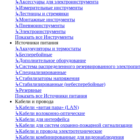
↳
Аксессуары для электроинструмента
↳
Измерительные инструменты
↳
Лестницы и стремянки
↳
Монтажные инструменты
↳
Пневмоинструменты
↳
Электроинструменты
Показать все Инструменты
Источники питания
↳
Аккумуляторы и термостаты
↳
Бесперебойные
↳
Дополнительное оборудование
↳
Система распределенного резервированного электропи
↳
Специализированные
↳
Стабилизаторы напряжения
↳
Стабилизированные (небесперебойные)
↳
Резервные
Показать все Источники питания
Кабели и провода
↳
Кабели «витая пара» (LAN)
↳
Кабели волоконно-оптические
↳
Кабели для интерфейса
↳
Кабели для систем охранно-пожарной сигнализации
↳
Кабели и провода электротехнические
↳
Кабели комбинированные для видеонаблюдения