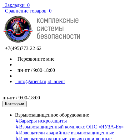
Закладки
0
Сравнение товаров
0
+7(495)773-22-62
Перезвоните мне
пн-пт / 9:00-18:00
info@arient.ru
id_arient
пн-пт / 9:00-18:00
Категории
Взрывозащищенное оборудование
↳
Барьеры искрозащиты
↳
Взрывозащищенный комплекс ОПС «ЯУЗА-Ех»
↳
Извещатели аварийные взрывозащищенные
↳
Извещатели охранные взрывозащищенные