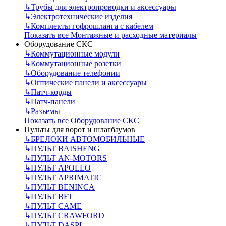
↳
Трубы для электропроводки и аксессуары
↳
Электротехнические изделия
↳
Комплекты гофрошланга с кабелем
Показать все Монтажные и расходные материалы
Оборудование СКС
↳
Коммутационные модули
↳
Коммутационные розетки
↳
Оборудование телефонии
↳
Оптические панели и аксессуары
↳
Патч-корды
↳
Патч-панели
↳
Разъемы
Показать все Оборудование СКС
Пульты для ворот и шлагбаумов
↳
БРЕЛОКИ АВТОМОБИЛЬНЫЕ
↳
ПУЛЬТ BAISHENG
↳
ПУЛЬТ AN-MOTORS
↳
ПУЛЬТ APOLLO
↳
ПУЛЬТ APRIMATIC
↳
ПУЛЬТ BENINCA
↳
ПУЛЬТ BFT
↳
ПУЛЬТ CAME
↳
ПУЛЬТ CRAWFORD
↳
ПУЛЬТ DASPI