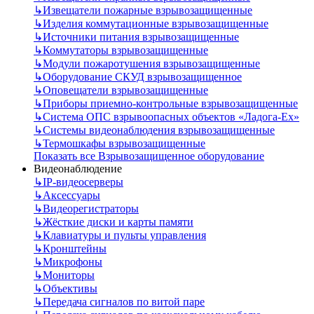
↳
Извещатели пожарные взрывозащищенные
↳
Изделия коммутационные взрывозащищенные
↳
Источники питания взрывозащищенные
↳
Коммутаторы взрывозащищенные
↳
Модули пожаротушения взрывозащищенные
↳
Оборудование СКУД взрывозащищенное
↳
Оповещатели взрывозащищенные
↳
Приборы приемно-контрольные взрывозащищенные
↳
Система ОПС взрывоопасных объектов «Ладога-Ex»
↳
Системы видеонаблюдения взрывозащищенные
↳
Термошкафы взрывозащищенные
Показать все Взрывозащищенное оборудование
Видеонаблюдение
↳
IP-видеосерверы
↳
Аксессуары
↳
Видеорегистраторы
↳
Жёсткие диски и карты памяти
↳
Клавиатуры и пульты управления
↳
Кронштейны
↳
Микрофоны
↳
Мониторы
↳
Объективы
↳
Передача сигналов по витой паре