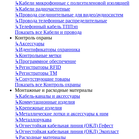
↳
Кабели микрофонные с полиэтиленовой изоляцией
↳
Кабели радиочастотные
↳
Провода соединительные для видео/аудиосистем
↳
Провода телефонные распределительные
↳
Телефонный кабель ТППэп
Показать все Кабели и провода
Контроль охраны
↳
Аксессуары
↳
Идентификаторы охранника
↳
Контрольные метки
↳
Программное обеспечение
↳
Регистраторы RFID
↳
Регистраторы ТМ
↳
Сопутствующие товары
Показать все Контроль охраны
Монтажные и расходные материалы
↳
Кабель-каналы и аксессуары
↳
Коммутационные изделия
↳
Крепежные изделия
↳
Металлические лотки и аксессуары к ним
↳
Металлорукава
↳
Огнестойкая кабельная линия (ОКЛ) Гефест
↳
Огнестойкая кабельная линия (ОКЛ) Экопласт
↳
Расходные материалы