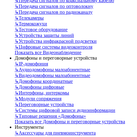
↳
Передача сигналов по коаксиальному кабелю
↳
Передача сигналов по оптоволокну
↳
Передача сигналов по радиоканалу
↳
Телекамеры
↳
Термокожухи
↳
Тестовое оборудование
↳
Устройства защиты линий
↳
Устройства инфракрасной подсветки
↳
Цифровые системы видеоконтроля
Показать все Видеонаблюдение
Домофоны и переговорные устройства
↳
IP-домофония
↳
Аудиодомофоны малоабонентные
↳
Видеодомофоны малоабонентные
↳
Домофоны координатные
↳
Домофоны цифровые
↳
Интерфоны, интеркомы
↳
Модули сопряжения
↳
Переговорные устройства
↳
Системы цифровой записи аудиоинформации
↳
Типовые решения «Домофоны»
Показать все Домофоны и переговорные устройства
Инструменты
↳
Аксессуары для пневмоинструмента