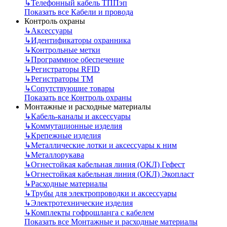
↳
Телефонный кабель ТППэп
Показать все Кабели и провода
Контроль охраны
↳
Аксессуары
↳
Идентификаторы охранника
↳
Контрольные метки
↳
Программное обеспечение
↳
Регистраторы RFID
↳
Регистраторы ТМ
↳
Сопутствующие товары
Показать все Контроль охраны
Монтажные и расходные материалы
↳
Кабель-каналы и аксессуары
↳
Коммутационные изделия
↳
Крепежные изделия
↳
Металлические лотки и аксессуары к ним
↳
Металлорукава
↳
Огнестойкая кабельная линия (ОКЛ) Гефест
↳
Огнестойкая кабельная линия (ОКЛ) Экопласт
↳
Расходные материалы
↳
Трубы для электропроводки и аксессуары
↳
Электротехнические изделия
↳
Комплекты гофрошланга с кабелем
Показать все Монтажные и расходные материалы