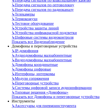
↳
Передача сигналов по коаксиальному кабелю
↳
Передача сигналов по оптоволокну
↳
Передача сигналов по радиоканалу
↳
Телекамеры
↳
Термокожухи
↳
Тестовое оборудование
↳
Устройства защиты линий
↳
Устройства инфракрасной подсветки
↳
Цифровые системы видеоконтроля
Показать все Видеонаблюдение
Домофоны и переговорные устройства
↳
IP-домофония
↳
Аудиодомофоны малоабонентные
↳
Видеодомофоны малоабонентные
↳
Домофоны координатные
↳
Домофоны цифровые
↳
Интерфоны, интеркомы
↳
Модули сопряжения
↳
Переговорные устройства
↳
Системы цифровой записи аудиоинформации
↳
Типовые решения «Домофоны»
Показать все Домофоны и переговорные устройства
Инструменты
↳
Аксессуары для пневмоинструмента