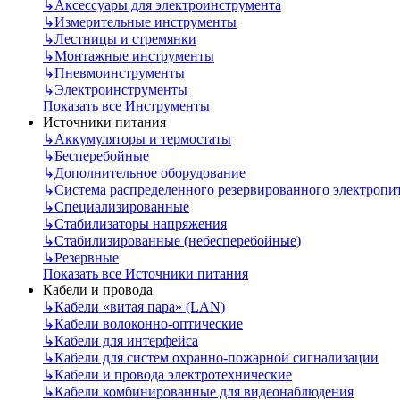
↳
Аксессуары для электроинструмента
↳
Измерительные инструменты
↳
Лестницы и стремянки
↳
Монтажные инструменты
↳
Пневмоинструменты
↳
Электроинструменты
Показать все Инструменты
Источники питания
↳
Аккумуляторы и термостаты
↳
Бесперебойные
↳
Дополнительное оборудование
↳
Система распределенного резервированного электропи
↳
Специализированные
↳
Стабилизаторы напряжения
↳
Стабилизированные (небесперебойные)
↳
Резервные
Показать все Источники питания
Кабели и провода
↳
Кабели «витая пара» (LAN)
↳
Кабели волоконно-оптические
↳
Кабели для интерфейса
↳
Кабели для систем охранно-пожарной сигнализации
↳
Кабели и провода электротехнические
↳
Кабели комбинированные для видеонаблюдения