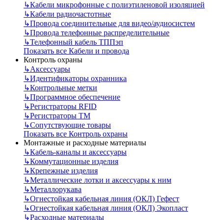
↳
Кабели микрофонные с полиэтиленовой изоляцией
↳
Кабели радиочастотные
↳
Провода соединительные для видео/аудиосистем
↳
Провода телефонные распределительные
↳
Телефонный кабель ТППэп
Показать все Кабели и провода
Контроль охраны
↳
Аксессуары
↳
Идентификаторы охранника
↳
Контрольные метки
↳
Программное обеспечение
↳
Регистраторы RFID
↳
Регистраторы ТМ
↳
Сопутствующие товары
Показать все Контроль охраны
Монтажные и расходные материалы
↳
Кабель-каналы и аксессуары
↳
Коммутационные изделия
↳
Крепежные изделия
↳
Металлические лотки и аксессуары к ним
↳
Металлорукава
↳
Огнестойкая кабельная линия (ОКЛ) Гефест
↳
Огнестойкая кабельная линия (ОКЛ) Экопласт
↳
Расходные материалы