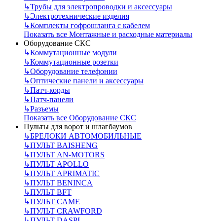
↳
Трубы для электропроводки и аксессуары
↳
Электротехнические изделия
↳
Комплекты гофрошланга с кабелем
Показать все Монтажные и расходные материалы
Оборудование СКС
↳
Коммутационные модули
↳
Коммутационные розетки
↳
Оборудование телефонии
↳
Оптические панели и аксессуары
↳
Патч-корды
↳
Патч-панели
↳
Разъемы
Показать все Оборудование СКС
Пульты для ворот и шлагбаумов
↳
БРЕЛОКИ АВТОМОБИЛЬНЫЕ
↳
ПУЛЬТ BAISHENG
↳
ПУЛЬТ AN-MOTORS
↳
ПУЛЬТ APOLLO
↳
ПУЛЬТ APRIMATIC
↳
ПУЛЬТ BENINCA
↳
ПУЛЬТ BFT
↳
ПУЛЬТ CAME
↳
ПУЛЬТ CRAWFORD
↳
ПУЛЬТ DASPI