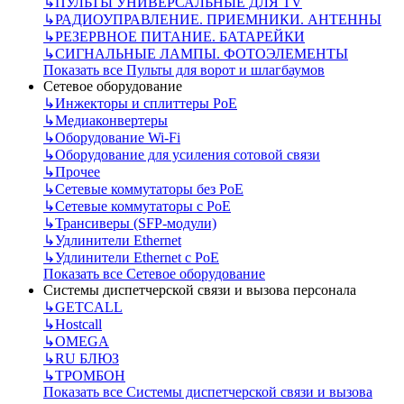
↳
ПУЛЬТЫ УНИВЕРСАЛЬНЫЕ ДЛЯ TV
↳
РАДИОУПРАВЛЕНИЕ. ПРИЕМНИКИ. АНТЕННЫ
↳
РЕЗЕРВНОЕ ПИТАНИЕ. БАТАРЕЙКИ
↳
СИГНАЛЬНЫЕ ЛАМПЫ. ФОТОЭЛЕМЕНТЫ
Показать все Пульты для ворот и шлагбаумов
Сетевое оборудование
↳
Инжекторы и сплиттеры РоЕ
↳
Медиаконвертеры
↳
Оборудование Wi-Fi
↳
Оборудование для усиления сотовой связи
↳
Прочее
↳
Сетевые коммутаторы без РоЕ
↳
Сетевые коммутаторы с РоЕ
↳
Трансиверы (SFP-модули)
↳
Удлинители Ethernet
↳
Удлинители Ethernet с PoE
Показать все Сетевое оборудование
Системы диспетчерской связи и вызова персонала
↳
GETCALL
↳
Hostcall
↳
OMEGA
↳
RU БЛЮЗ
↳
ТРОМБОН
Показать все Системы диспетчерской связи и вызова