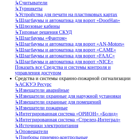
↳
Считыватели
↳
Турникеты
↳
Устройства для печати на пластиковых картах
↳
Шлагбаумы и автоматика для ворот «DoorHan»
↳
Шлюзовые кабины
↳
Типовые решения СКУД
↳
Шлагбаумы «Фантом»
↳
Шлагбаумы и автоматика для ворот «AN-Motors»
↳
Шлагбаумы и автоматика для ворот «CAME»
↳
Шлагбаумы и автоматика для ворот «FAAC»
↳
Шлагбаумы и автоматика для ворот «NICE»
Показать все Средства и системы контроля и
управления доступом
Средства и системы охранно-пожарной сигнализации
↳
АСКУЭ Ресурс
↳
Извещатели аварийные
↳
Извещатели охранные для наружной установки
↳
Извещатели охранные для помещений
↳
Извещатели пожарные
↳
Интегрированная система «ОРИОН» «Болид»
↳
Интегрированная система «Стрелец-Интеграл»
↳
Источники электропитания
↳
Оповещатели
↳
Приборы приемно-контрольные