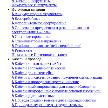
↳
Электроинструменты
Показать все Инструменты
Источники питания
↳
Аккумуляторы и термостаты
↳
Бесперебойные
↳
Дополнительное оборудование
↳
Система распределенного резервированного
электропитания «Лоза»
↳
Специализированные
↳
Стабилизаторы напряжения
↳
Стабилизированные (небесперебойные)
↳
Резервные
Показать все Источники питания
Кабели и провода
↳
Кабели «витая пара» (LAN)
↳
Кабели волоконно-оптические
↳
Кабели для интерфейса
↳
Кабели для систем охранно-пожарной сигнализации
↳
Кабели и провода электротехнические
↳
Кабели комбинированные для видеонаблюдения
↳
Кабели микрофонные с полиэтиленовой изоляцией
↳
Кабели радиочастотные
↳
Провода соединительные для видео/аудиосистем
↳
Провода телефонные распределительные