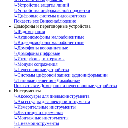
↳
Устройства защиты линий
↳
Устройства инфракрасной подсветки
↳
Цифровые системы видеоконтроля
Показать все Видеонаблюдение
Домофоны и переговорные устройства
↳
IP-домофония
↳
Аудиодомофоны малоабонентные
↳
Видеодомофоны малоабонентные
↳
Домофоны координатные
↳
Домофоны цифровые
↳
Интерфоны, интеркомы
↳
Модули сопряжения
↳
Переговорные устройства
↳
Системы цифровой записи аудиоинформации
↳
Типовые решения «Домофоны»
Показать все Домофоны и переговорные устройства
Инструменты
↳
Аксессуары для пневмоинструмента
↳
Аксессуары для электроинструмента
↳
Измерительные инструменты
↳
Лестницы и стремянки
↳
Монтажные инструменты
↳
Пневмоинструменты