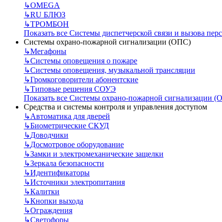
↳
OMEGA
↳
RU БЛЮЗ
↳
ТРОМБОН
Показать все Системы диспетчерской связи и вызова пер
Системы охрано-пожарной сигнализации (ОПС)
↳
Мегафоны
↳
Системы оповещения о пожаре
↳
Системы оповещения, музыкальной трансляции
↳
Громкоговорители абонентские
↳
Типовые решения СОУЭ
Показать все Системы охрано-пожарной сигнализации (
Средства и системы контроля и управления доступом
↳
Автоматика для дверей
↳
Биометрические СКУД
↳
Доводчики
↳
Досмотровое оборудование
↳
Замки и электромеханические защелки
↳
Зеркала безопасности
↳
Идентификаторы
↳
Источники электропитания
↳
Калитки
↳
Кнопки выхода
↳
Ограждения
↳
Светофоры