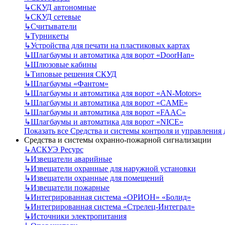
↳
СКУД автономные
↳
СКУД сетевые
↳
Считыватели
↳
Турникеты
↳
Устройства для печати на пластиковых картах
↳
Шлагбаумы и автоматика для ворот «DoorHan»
↳
Шлюзовые кабины
↳
Типовые решения СКУД
↳
Шлагбаумы «Фантом»
↳
Шлагбаумы и автоматика для ворот «AN-Motors»
↳
Шлагбаумы и автоматика для ворот «CAME»
↳
Шлагбаумы и автоматика для ворот «FAAC»
↳
Шлагбаумы и автоматика для ворот «NICE»
Показать все Средства и системы контроля и управления
Средства и системы охранно-пожарной сигнализации
↳
АСКУЭ Ресурс
↳
Извещатели аварийные
↳
Извещатели охранные для наружной установки
↳
Извещатели охранные для помещений
↳
Извещатели пожарные
↳
Интегрированная система «ОРИОН» «Болид»
↳
Интегрированная система «Стрелец-Интеграл»
↳
Источники электропитания