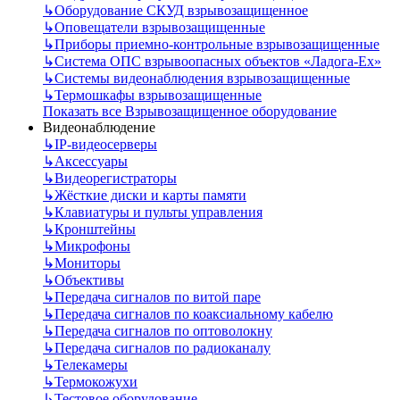
↳
Оборудование СКУД взрывозащищенное
↳
Оповещатели взрывозащищенные
↳
Приборы приемно-контрольные взрывозащищенные
↳
Система ОПС взрывоопасных объектов «Ладога-Ex»
↳
Системы видеонаблюдения взрывозащищенные
↳
Термошкафы взрывозащищенные
Показать все Взрывозащищенное оборудование
Видеонаблюдение
↳
IP-видеосерверы
↳
Аксессуары
↳
Видеорегистраторы
↳
Жёсткие диски и карты памяти
↳
Клавиатуры и пульты управления
↳
Кронштейны
↳
Микрофоны
↳
Мониторы
↳
Объективы
↳
Передача сигналов по витой паре
↳
Передача сигналов по коаксиальному кабелю
↳
Передача сигналов по оптоволокну
↳
Передача сигналов по радиоканалу
↳
Телекамеры
↳
Термокожухи
↳
Тестовое оборудование