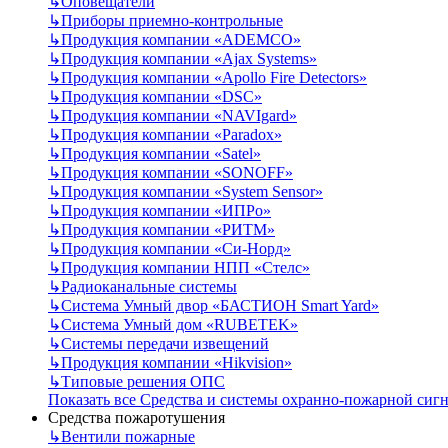
↳
Оповещатели
↳
Приборы приемно-контрольные
↳
Продукция компании «ADEMCO»
↳
Продукция компании «Ajax Systems»
↳
Продукция компании «Apollo Fire Detectors»
↳
Продукция компании «DSC»
↳
Продукция компании «NAVIgard»
↳
Продукция компании «Paradox»
↳
Продукция компании «Satel»
↳
Продукция компании «SONOFF»
↳
Продукция компании «System Sensor»
↳
Продукция компании «ИПРо»
↳
Продукция компании «РИТМ»
↳
Продукция компании «Си-Норд»
↳
Продукция компании НПП «Стелс»
↳
Радиоканальные системы
↳
Система Умный двор «БАСТИОН Smart Yard»
↳
Система Умный дом «RUBETEK»
↳
Системы передачи извещений
↳
Продукция компании «Hikvision»
↳
Типовые решения ОПС
Показать все Средства и системы охранно-пожарной сиг
Средства пожаротушения
↳
Вентили пожарные