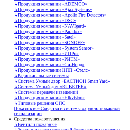
↳
Продукция компании «ADEMCO»
↳
Продукция компании «Ajax Systems»
↳
Продукция компании «Apollo Fire Detectors»
↳
Продукция компании «DSC»
↳
Продукция компании «NAVIgard»
↳
Продукция компании «Paradox»
↳
Продукция компании «Satel»
↳
Продукция компании «SONOFF»
↳
Продукция компании «System Sensor»
↳
Продукция компании «ИПРо»
↳
Продукция компании «РИТМ»
↳
Продукция компании «Си-Норд»
↳
Продукция компании НПП «Стелс»
↳
Радиоканальные системы
↳
Система Умный двор «БАСТИОН Smart Yard»
↳
Система Умный дом «RUBETEK»
↳
Системы передачи извещений
↳
Продукция компании «Hikvision»
↳
Типовые решения ОПС
Показать все Средства и системы охранно-пожарной
сигнализации
Средства пожаротушения
↳
Вентили пожарные
↳
Знаки и плакаты пожарной безопасности и охраны