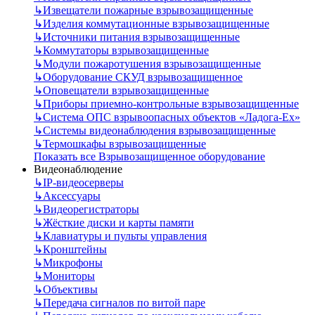
↳
Извещатели пожарные взрывозащищенные
↳
Изделия коммутационные взрывозащищенные
↳
Источники питания взрывозащищенные
↳
Коммутаторы взрывозащищенные
↳
Модули пожаротушения взрывозащищенные
↳
Оборудование СКУД взрывозащищенное
↳
Оповещатели взрывозащищенные
↳
Приборы приемно-контрольные взрывозащищенные
↳
Система ОПС взрывоопасных объектов «Ладога-Ex»
↳
Системы видеонаблюдения взрывозащищенные
↳
Термошкафы взрывозащищенные
Показать все Взрывозащищенное оборудование
Видеонаблюдение
↳
IP-видеосерверы
↳
Аксессуары
↳
Видеорегистраторы
↳
Жёсткие диски и карты памяти
↳
Клавиатуры и пульты управления
↳
Кронштейны
↳
Микрофоны
↳
Мониторы
↳
Объективы
↳
Передача сигналов по витой паре