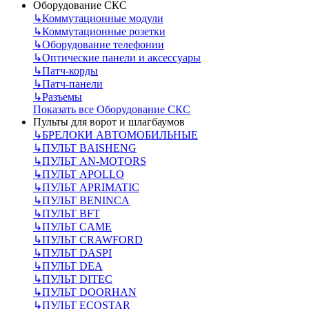
Оборудование СКС
↳
Коммутационные модули
↳
Коммутационные розетки
↳
Оборудование телефонии
↳
Оптические панели и аксессуары
↳
Патч-корды
↳
Патч-панели
↳
Разъемы
Показать все Оборудование СКС
Пульты для ворот и шлагбаумов
↳
БРЕЛОКИ АВТОМОБИЛЬНЫЕ
↳
ПУЛЬТ BAISHENG
↳
ПУЛЬТ AN-MOTORS
↳
ПУЛЬТ APOLLO
↳
ПУЛЬТ APRIMATIC
↳
ПУЛЬТ BENINCA
↳
ПУЛЬТ BFT
↳
ПУЛЬТ CAME
↳
ПУЛЬТ CRAWFORD
↳
ПУЛЬТ DASPI
↳
ПУЛЬТ DEA
↳
ПУЛЬТ DITEC
↳
ПУЛЬТ DOORHAN
↳
ПУЛЬТ ECOSTAR