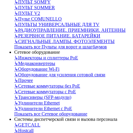
↳
ПУЛЬТ SOMFY
↳
ПУЛЬТ SOMMER
↳
ПУЛЬТ V2
↳
Пульт СOMUNELLO
↳
ПУЛЬТЫ УНИВЕРСАЛЬНЫЕ ДЛЯ TV
↳
РАДИОУПРАВЛЕНИЕ. ПРИЕМНИКИ. АНТЕННЫ
↳
РЕЗЕРВНОЕ ПИТАНИЕ. БАТАРЕЙКИ
↳
СИГНАЛЬНЫЕ ЛАМПЫ. ФОТОЭЛЕМЕНТЫ
Показать все Пульты для ворот и шлагбаумов
Сетевое оборудование
↳
Инжекторы и сплиттеры РоЕ
↳
Медиаконвертеры
↳
Оборудование Wi-Fi
↳
Оборудование для усиления сотовой связи
↳
Прочее
↳
Сетевые коммутаторы без РоЕ
↳
Сетевые коммутаторы с РоЕ
↳
Трансиверы (SFP-модули)
↳
Удлинители Ethernet
↳
Удлинители Ethernet с PoE
Показать все Сетевое оборудование
Системы диспетчерской связи и вызова персонала
↳
GETCALL
↳
Hostcall