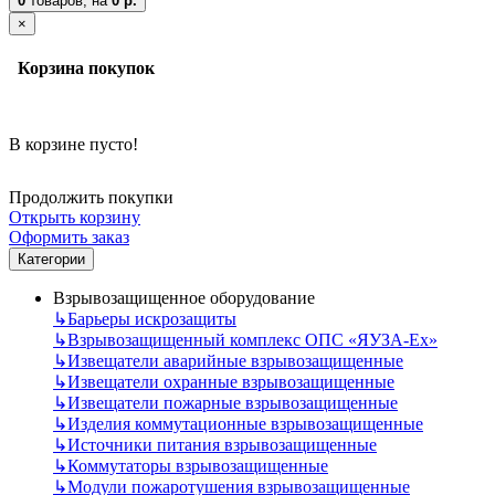
0
товаров,
на
0 р.
×
Корзина покупок
В корзине пусто!
Продолжить покупки
Открыть корзину
Оформить заказ
Категории
Взрывозащищенное оборудование
↳
Барьеры искрозащиты
↳
Взрывозащищенный комплекс ОПС «ЯУЗА-Ех»
↳
Извещатели аварийные взрывозащищенные
↳
Извещатели охранные взрывозащищенные
↳
Извещатели пожарные взрывозащищенные
↳
Изделия коммутационные взрывозащищенные
↳
Источники питания взрывозащищенные
↳
Коммутаторы взрывозащищенные
↳
Модули пожаротушения взрывозащищенные