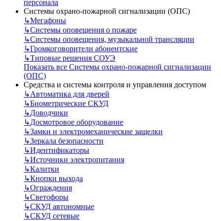
персонала
Системы охрано-пожарной сигнализации (ОПС)
↳
Мегафоны
↳
Системы оповещения о пожаре
↳
Системы оповещения, музыкальной трансляции
↳
Громкоговорители абонентские
↳
Типовые решения СОУЭ
Показать все Системы охрано-пожарной сигнализации
(ОПС)
Средства и системы контроля и управления доступом
↳
Автоматика для дверей
↳
Биометрические СКУД
↳
Доводчики
↳
Досмотровое оборудование
↳
Замки и электромеханические защелки
↳
Зеркала безопасности
↳
Идентификаторы
↳
Источники электропитания
↳
Калитки
↳
Кнопки выхода
↳
Ограждения
↳
Светофоры
↳
СКУД автономные
↳
СКУД сетевые