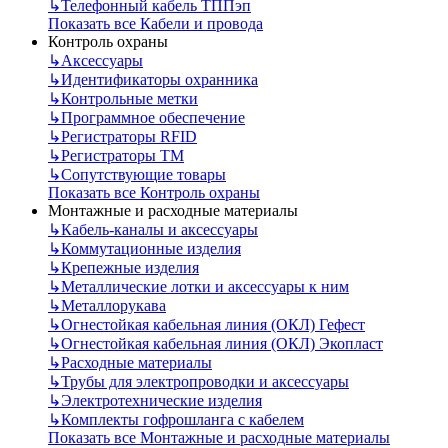
↳
Телефонный кабель ТППэп
Показать все Кабели и провода
Контроль охраны
↳
Аксессуары
↳
Идентификаторы охранника
↳
Контрольные метки
↳
Программное обеспечение
↳
Регистраторы RFID
↳
Регистраторы ТМ
↳
Сопутствующие товары
Показать все Контроль охраны
Монтажные и расходные материалы
↳
Кабель-каналы и аксессуары
↳
Коммутационные изделия
↳
Крепежные изделия
↳
Металлические лотки и аксессуары к ним
↳
Металлорукава
↳
Огнестойкая кабельная линия (ОКЛ) Гефест
↳
Огнестойкая кабельная линия (ОКЛ) Экопласт
↳
Расходные материалы
↳
Трубы для электропроводки и аксессуары
↳
Электротехнические изделия
↳
Комплекты гофрошланга с кабелем
Показать все Монтажные и расходные материалы