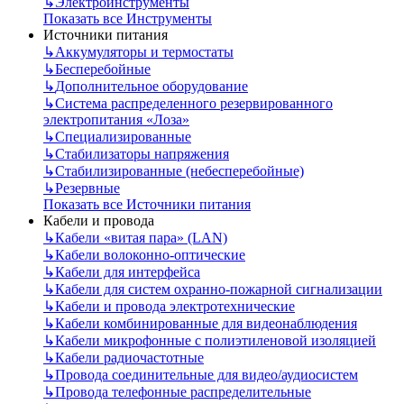
↳
Электроинструменты
Показать все Инструменты
Источники питания
↳
Аккумуляторы и термостаты
↳
Бесперебойные
↳
Дополнительное оборудование
↳
Система распределенного резервированного
электропитания «Лоза»
↳
Специализированные
↳
Стабилизаторы напряжения
↳
Стабилизированные (небесперебойные)
↳
Резервные
Показать все Источники питания
Кабели и провода
↳
Кабели «витая пара» (LAN)
↳
Кабели волоконно-оптические
↳
Кабели для интерфейса
↳
Кабели для систем охранно-пожарной сигнализации
↳
Кабели и провода электротехнические
↳
Кабели комбинированные для видеонаблюдения
↳
Кабели микрофонные с полиэтиленовой изоляцией
↳
Кабели радиочастотные
↳
Провода соединительные для видео/аудиосистем
↳
Провода телефонные распределительные