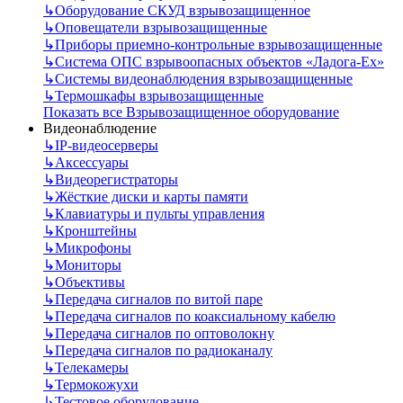
↳
Оборудование СКУД взрывозащищенное
↳
Оповещатели взрывозащищенные
↳
Приборы приемно-контрольные взрывозащищенные
↳
Система ОПС взрывоопасных объектов «Ладога-Ex»
↳
Системы видеонаблюдения взрывозащищенные
↳
Термошкафы взрывозащищенные
Показать все Взрывозащищенное оборудование
Видеонаблюдение
↳
IP-видеосерверы
↳
Аксессуары
↳
Видеорегистраторы
↳
Жёсткие диски и карты памяти
↳
Клавиатуры и пульты управления
↳
Кронштейны
↳
Микрофоны
↳
Мониторы
↳
Объективы
↳
Передача сигналов по витой паре
↳
Передача сигналов по коаксиальному кабелю
↳
Передача сигналов по оптоволокну
↳
Передача сигналов по радиоканалу
↳
Телекамеры
↳
Термокожухи
↳
Тестовое оборудование