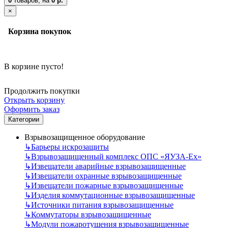
0
товаров,
на
0 р.
×
Корзина покупок
В корзине пусто!
Продолжить покупки
Открыть корзину
Оформить заказ
Категории
Взрывозащищенное оборудование
↳
Барьеры искрозащиты
↳
Взрывозащищенный комплекс ОПС «ЯУЗА-Ех»
↳
Извещатели аварийные взрывозащищенные
↳
Извещатели охранные взрывозащищенные
↳
Извещатели пожарные взрывозащищенные
↳
Изделия коммутационные взрывозащищенные
↳
Источники питания взрывозащищенные
↳
Коммутаторы взрывозащищенные
↳
Модули пожаротушения взрывозащищенные