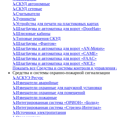
↳
СКУД автономные
↳
СКУД сетевые
↳
Считыватели
↳
Турникеты
↳
Устройства для печати на пластиковых картах
↳
Шлагбаумы и автоматика для ворот «DoorHan»
↳
Шлюзовые кабины
↳
Типовые решения СКУД
↳
Шлагбаумы «Фантом»
↳
Шлагбаумы и автоматика для ворот «AN-Motors»
↳
Шлагбаумы и автоматика для ворот «CAME»
↳
Шлагбаумы и автоматика для ворот «FAAC»
↳
Шлагбаумы и автоматика для ворот «NICE»
Показать все Средства и системы контроля и управления
Средства и системы охранно-пожарной сигнализации
↳
АСКУЭ Ресурс
↳
Извещатели аварийные
↳
Извещатели охранные для наружной установки
↳
Извещатели охранные для помещений
↳
Извещатели пожарные
↳
Интегрированная система «ОРИОН» «Болид»
↳
Интегрированная система «Стрелец-Интеграл»
↳
Источники электропитания