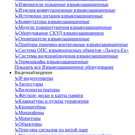
↳
Извещатели пожарные взрывозащищенные
↳
Изделия коммутационные взрывозащищенные
↳
Источники питания взрывозащищенные
↳
Коммутаторы взрывозащищенные
↳
Модули пожаротушения взрывозащищенные
↳
Оборудование СКУД взрывозащищенное
↳
Оповещатели взрывозащищенные
↳
Приборы приемно-контрольные взрывозащищенные
↳
Система ОПС взрывоопасных объектов «Ладога-Ex»
↳
Системы видеонаблюдения взрывозащищенные
↳
Термошкафы взрывозащищенные
Показать все Взрывозащищенное оборудование
Видеонаблюдение
↳
IP-видеосерверы
↳
Аксессуары
↳
Видеорегистраторы
↳
Жёсткие диски и карты памяти
↳
Клавиатуры и пульты управления
↳
Кронштейны
↳
Микрофоны
↳
Мониторы
↳
Объективы
↳
Передача сигналов по витой паре