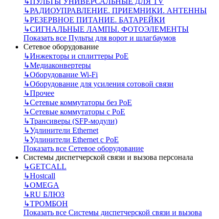
↳
ПУЛЬТЫ УНИВЕРСАЛЬНЫЕ ДЛЯ TV
↳
РАДИОУПРАВЛЕНИЕ. ПРИЕМНИКИ. АНТЕННЫ
↳
РЕЗЕРВНОЕ ПИТАНИЕ. БАТАРЕЙКИ
↳
СИГНАЛЬНЫЕ ЛАМПЫ. ФОТОЭЛЕМЕНТЫ
Показать все Пульты для ворот и шлагбаумов
Сетевое оборудование
↳
Инжекторы и сплиттеры РоЕ
↳
Медиаконвертеры
↳
Оборудование Wi-Fi
↳
Оборудование для усиления сотовой связи
↳
Прочее
↳
Сетевые коммутаторы без РоЕ
↳
Сетевые коммутаторы с РоЕ
↳
Трансиверы (SFP-модули)
↳
Удлинители Ethernet
↳
Удлинители Ethernet с PoE
Показать все Сетевое оборудование
Системы диспетчерской связи и вызова персонала
↳
GETCALL
↳
Hostcall
↳
OMEGA
↳
RU БЛЮЗ
↳
ТРОМБОН
Показать все Системы диспетчерской связи и вызова