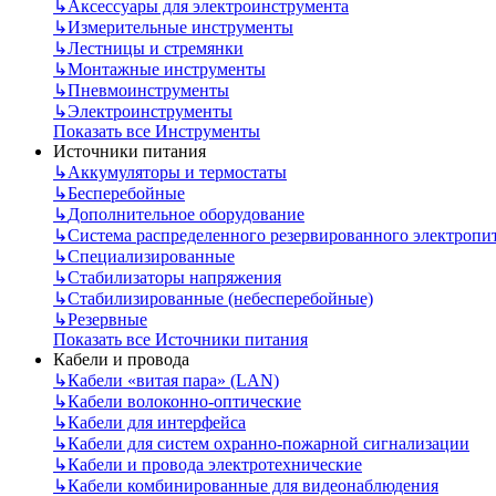
↳
Аксессуары для электроинструмента
↳
Измерительные инструменты
↳
Лестницы и стремянки
↳
Монтажные инструменты
↳
Пневмоинструменты
↳
Электроинструменты
Показать все Инструменты
Источники питания
↳
Аккумуляторы и термостаты
↳
Бесперебойные
↳
Дополнительное оборудование
↳
Система распределенного резервированного электропи
↳
Специализированные
↳
Стабилизаторы напряжения
↳
Стабилизированные (небесперебойные)
↳
Резервные
Показать все Источники питания
Кабели и провода
↳
Кабели «витая пара» (LAN)
↳
Кабели волоконно-оптические
↳
Кабели для интерфейса
↳
Кабели для систем охранно-пожарной сигнализации
↳
Кабели и провода электротехнические
↳
Кабели комбинированные для видеонаблюдения