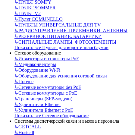
↳
ПУЛЬТ SOMFY
↳
ПУЛЬТ SOMMER
↳
ПУЛЬТ V2
↳
Пульт СOMUNELLO
↳
ПУЛЬТЫ УНИВЕРСАЛЬНЫЕ ДЛЯ TV
↳
РАДИОУПРАВЛЕНИЕ. ПРИЕМНИКИ. АНТЕННЫ
↳
РЕЗЕРВНОЕ ПИТАНИЕ. БАТАРЕЙКИ
↳
СИГНАЛЬНЫЕ ЛАМПЫ. ФОТОЭЛЕМЕНТЫ
Показать все Пульты для ворот и шлагбаумов
Сетевое оборудование
↳
Инжекторы и сплиттеры РоЕ
↳
Медиаконвертеры
↳
Оборудование Wi-Fi
↳
Оборудование для усиления сотовой связи
↳
Прочее
↳
Сетевые коммутаторы без РоЕ
↳
Сетевые коммутаторы с РоЕ
↳
Трансиверы (SFP-модули)
↳
Удлинители Ethernet
↳
Удлинители Ethernet с PoE
Показать все Сетевое оборудование
Системы диспетчерской связи и вызова персонала
↳
GETCALL
↳
Hostcall