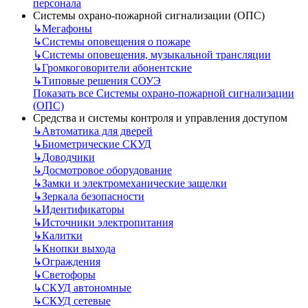
персонала
Системы охрано-пожарной сигнализации (ОПС)
↳
Мегафоны
↳
Системы оповещения о пожаре
↳
Системы оповещения, музыкальной трансляции
↳
Громкоговорители абонентские
↳
Типовые решения СОУЭ
Показать все Системы охрано-пожарной сигнализации
(ОПС)
Средства и системы контроля и управления доступом
↳
Автоматика для дверей
↳
Биометрические СКУД
↳
Доводчики
↳
Досмотровое оборудование
↳
Замки и электромеханические защелки
↳
Зеркала безопасности
↳
Идентификаторы
↳
Источники электропитания
↳
Калитки
↳
Кнопки выхода
↳
Ограждения
↳
Светофоры
↳
СКУД автономные
↳
СКУД сетевые