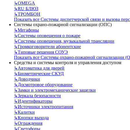
↳
OMEGA
↳
RU БЛЮЗ
↳
ТРОМБОН
Показать все Системы диспетчерской связи и вызова пер
Системы охрано-пожарной сигнализации (ОПС)
↳
Мегафоны
↳
Системы оповещения о пожаре
↳
Системы оповещения, музыкальной трансляции
↳
Громкоговорители абонентские
↳
Типовые решения СОУЭ
Показать все Системы охрано-пожарной сигнализации (
Средства и системы контроля и управления доступом
↳
Автоматика для дверей
↳
Биометрические СКУД
↳
Доводчики
↳
Досмотровое оборудование
↳
Замки и электромеханические защелки
↳
Зеркала безопасности
↳
Идентификаторы
↳
Источники электропитания
↳
Калитки
↳
Кнопки выхода
↳
Ограждения
↳
Светофоры