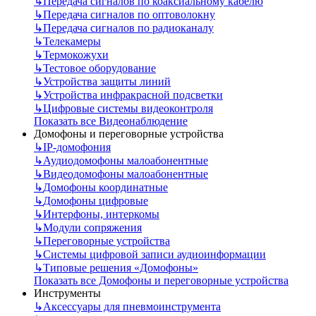
↳
Передача сигналов по коаксиальному кабелю
↳
Передача сигналов по оптоволокну
↳
Передача сигналов по радиоканалу
↳
Телекамеры
↳
Термокожухи
↳
Тестовое оборудование
↳
Устройства защиты линий
↳
Устройства инфракрасной подсветки
↳
Цифровые системы видеоконтроля
Показать все Видеонаблюдение
Домофоны и переговорные устройства
↳
IP-домофония
↳
Аудиодомофоны малоабонентные
↳
Видеодомофоны малоабонентные
↳
Домофоны координатные
↳
Домофоны цифровые
↳
Интерфоны, интеркомы
↳
Модули сопряжения
↳
Переговорные устройства
↳
Системы цифровой записи аудиоинформации
↳
Типовые решения «Домофоны»
Показать все Домофоны и переговорные устройства
Инструменты
↳
Аксессуары для пневмоинструмента