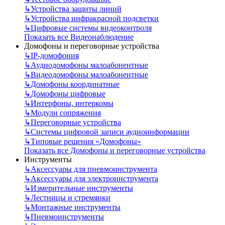
↳
Устройства защиты линий
↳
Устройства инфракрасной подсветки
↳
Цифровые системы видеоконтроля
Показать все Видеонаблюдение
Домофоны и переговорные устройства
↳
IP-домофония
↳
Аудиодомофоны малоабонентные
↳
Видеодомофоны малоабонентные
↳
Домофоны координатные
↳
Домофоны цифровые
↳
Интерфоны, интеркомы
↳
Модули сопряжения
↳
Переговорные устройства
↳
Системы цифровой записи аудиоинформации
↳
Типовые решения «Домофоны»
Показать все Домофоны и переговорные устройства
Инструменты
↳
Аксессуары для пневмоинструмента
↳
Аксессуары для электроинструмента
↳
Измерительные инструменты
↳
Лестницы и стремянки
↳
Монтажные инструменты
↳
Пневмоинструменты