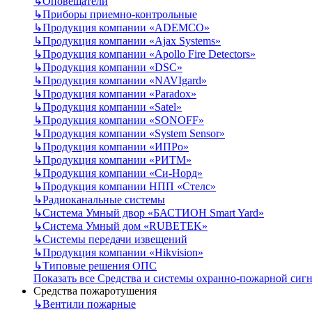
↳
Оповещатели
↳
Приборы приемно-контрольные
↳
Продукция компании «ADEMCO»
↳
Продукция компании «Ajax Systems»
↳
Продукция компании «Apollo Fire Detectors»
↳
Продукция компании «DSC»
↳
Продукция компании «NAVIgard»
↳
Продукция компании «Paradox»
↳
Продукция компании «Satel»
↳
Продукция компании «SONOFF»
↳
Продукция компании «System Sensor»
↳
Продукция компании «ИПРо»
↳
Продукция компании «РИТМ»
↳
Продукция компании «Си-Норд»
↳
Продукция компании НПП «Стелс»
↳
Радиоканальные системы
↳
Система Умный двор «БАСТИОН Smart Yard»
↳
Система Умный дом «RUBETEK»
↳
Системы передачи извещений
↳
Продукция компании «Hikvision»
↳
Типовые решения ОПС
Показать все Средства и системы охранно-пожарной сиг
Средства пожаротушения
↳
Вентили пожарные