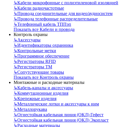
↳
Кабели микрофонные с полиэтиленовой изоляцией
↳
Кабели радиочастотные
↳
Провода соединительные для видео/аудиосистем
↳
Провода телефонные распределительные
↳
Телефонный кабель ТППэп
Показать все Кабели и провода
Контроль охраны
↳
Аксессуары
↳
Идентификаторы охранника
↳
Контрольные метки
↳
Программное обеспечение
↳
Регистраторы RFID
↳
Регистраторы ТМ
↳
Сопутствующие товары
Показать все Контроль охраны
Монтажные и расходные материалы
↳
Кабель-каналы и аксессуары
↳
Коммутационные изделия
↳
Крепежные изделия
↳
Металлические лотки и аксессуары к ним
↳
Металлорукава
↳
Огнестойкая кабельная линия (ОКЛ) Гефест
↳
Огнестойкая кабельная линия (ОКЛ) Экопласт
↳
Расходные материалы