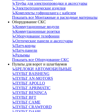
↳
Трубы для электропроводки и аксессуары
↳
Электротехнические изделия
↳
Комплекты гофрошланга с кабелем
Показать все Монтажные и расходные материалы
Оборудование СКС
↳
Коммутационные модули
↳
Коммутационные розетки
↳
Оборудование телефонии
↳
Оптические панели и аксессуары
↳
Патч-корды
↳
Патч-панели
↳
Разъемы
Показать все Оборудование СКС
Пульты для ворот и шлагбаумов
↳
БРЕЛОКИ АВТОМОБИЛЬНЫЕ
↳
ПУЛЬТ BAISHENG
↳
ПУЛЬТ AN-MOTORS
↳
ПУЛЬТ APOLLO
↳
ПУЛЬТ APRIMATIC
↳
ПУЛЬТ BENINCA
↳
ПУЛЬТ BFT
↳
ПУЛЬТ CAME
↳
ПУЛЬТ CRAWFORD
↳
ПУЛЬТ DASPI