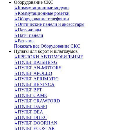
Оборудование СКС
↳
Коммутационные модули
↳
Коммутационные розетки
↳
Оборудование телефонии
↳
Оптические панели и аксессуары
↳
Патч-корды
↳
Патч-панели
↳
Разъемы
Показать все Оборудование СКС
Пульты для ворот и шлагбаумов
↳
БРЕЛОКИ АВТОМОБИЛЬНЫЕ
↳
ПУЛЬТ BAISHENG
↳
ПУЛЬТ AN-MOTORS
↳
ПУЛЬТ APOLLO
↳
ПУЛЬТ APRIMATIC
↳
ПУЛЬТ BENINCA
↳
ПУЛЬТ BFT
↳
ПУЛЬТ CAME
↳
ПУЛЬТ CRAWFORD
↳
ПУЛЬТ DASPI
↳
ПУЛЬТ DEA
↳
ПУЛЬТ DITEC
↳
ПУЛЬТ DOORHAN
↳
ПУЛЬТ ECOSTAR