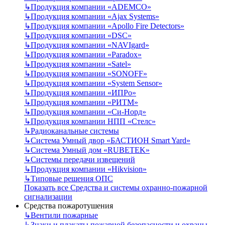
↳
Продукция компании «ADEMCO»
↳
Продукция компании «Ajax Systems»
↳
Продукция компании «Apollo Fire Detectors»
↳
Продукция компании «DSC»
↳
Продукция компании «NAVIgard»
↳
Продукция компании «Paradox»
↳
Продукция компании «Satel»
↳
Продукция компании «SONOFF»
↳
Продукция компании «System Sensor»
↳
Продукция компании «ИПРо»
↳
Продукция компании «РИТМ»
↳
Продукция компании «Си-Норд»
↳
Продукция компании НПП «Стелс»
↳
Радиоканальные системы
↳
Система Умный двор «БАСТИОН Smart Yard»
↳
Система Умный дом «RUBETEK»
↳
Системы передачи извещений
↳
Продукция компании «Hikvision»
↳
Типовые решения ОПС
Показать все Средства и системы охранно-пожарной
сигнализации
Средства пожаротушения
↳
Вентили пожарные
↳
Знаки и плакаты пожарной безопасности и охраны