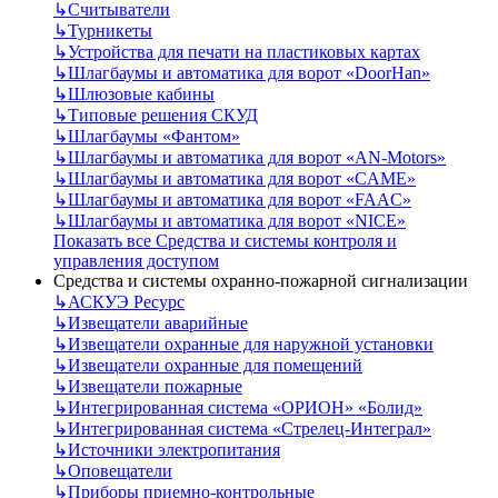
↳
Считыватели
↳
Турникеты
↳
Устройства для печати на пластиковых картах
↳
Шлагбаумы и автоматика для ворот «DoorHan»
↳
Шлюзовые кабины
↳
Типовые решения СКУД
↳
Шлагбаумы «Фантом»
↳
Шлагбаумы и автоматика для ворот «AN-Motors»
↳
Шлагбаумы и автоматика для ворот «CAME»
↳
Шлагбаумы и автоматика для ворот «FAAC»
↳
Шлагбаумы и автоматика для ворот «NICE»
Показать все Средства и системы контроля и
управления доступом
Средства и системы охранно-пожарной сигнализации
↳
АСКУЭ Ресурс
↳
Извещатели аварийные
↳
Извещатели охранные для наружной установки
↳
Извещатели охранные для помещений
↳
Извещатели пожарные
↳
Интегрированная система «ОРИОН» «Болид»
↳
Интегрированная система «Стрелец-Интеграл»
↳
Источники электропитания
↳
Оповещатели
↳
Приборы приемно-контрольные