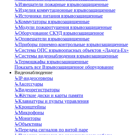
↳
Извещатели пожарные взрывозащищенные
↳
Изделия коммутационные взрывозащищенные
↳
Источники питания взрывозащищенные
↳
Коммутаторы взрывозащищенные
↳
Модули пожаротушения взрывозащищенные
↳
Оборудование СКУД взрывозащищенное
↳
Оповещатели взрывозащищенные
↳
Приборы приемно-контрольные взрывозащищенные
↳
Система ОПС взрывоопасных объектов «Ладога-Ex»
↳
Системы видеонаблюдения взрывозащищенные
↳
Термошкафы взрывозащищенные
Показать все Взрывозащищенное оборудование
Видеонаблюдение
↳
IP-видеосерверы
↳
Аксессуары
↳
Видеорегистраторы
↳
Жёсткие диски и карты памяти
↳
Клавиатуры и пульты управления
↳
Кронштейны
↳
Микрофоны
↳
Мониторы
↳
Объективы
↳
Передача сигналов по витой паре