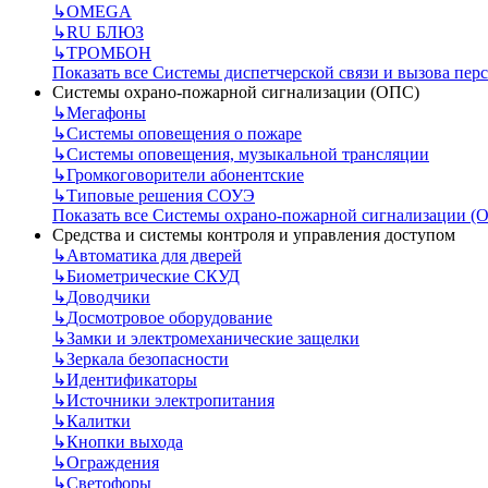
↳
OMEGA
↳
RU БЛЮЗ
↳
ТРОМБОН
Показать все Системы диспетчерской связи и вызова пер
Системы охрано-пожарной сигнализации (ОПС)
↳
Мегафоны
↳
Системы оповещения о пожаре
↳
Системы оповещения, музыкальной трансляции
↳
Громкоговорители абонентские
↳
Типовые решения СОУЭ
Показать все Системы охрано-пожарной сигнализации (
Средства и системы контроля и управления доступом
↳
Автоматика для дверей
↳
Биометрические СКУД
↳
Доводчики
↳
Досмотровое оборудование
↳
Замки и электромеханические защелки
↳
Зеркала безопасности
↳
Идентификаторы
↳
Источники электропитания
↳
Калитки
↳
Кнопки выхода
↳
Ограждения
↳
Светофоры