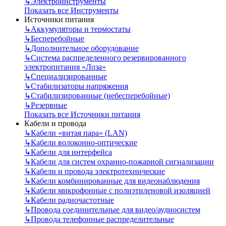
↳
Электроинструменты
Показать все Инструменты
Источники питания
↳
Аккумуляторы и термостаты
↳
Бесперебойные
↳
Дополнительное оборудование
↳
Система распределенного резервированного
электропитания «Лоза»
↳
Специализированные
↳
Стабилизаторы напряжения
↳
Стабилизированные (небесперебойные)
↳
Резервные
Показать все Источники питания
Кабели и провода
↳
Кабели «витая пара» (LAN)
↳
Кабели волоконно-оптические
↳
Кабели для интерфейса
↳
Кабели для систем охранно-пожарной сигнализации
↳
Кабели и провода электротехнические
↳
Кабели комбинированные для видеонаблюдения
↳
Кабели микрофонные с полиэтиленовой изоляцией
↳
Кабели радиочастотные
↳
Провода соединительные для видео/аудиосистем
↳
Провода телефонные распределительные