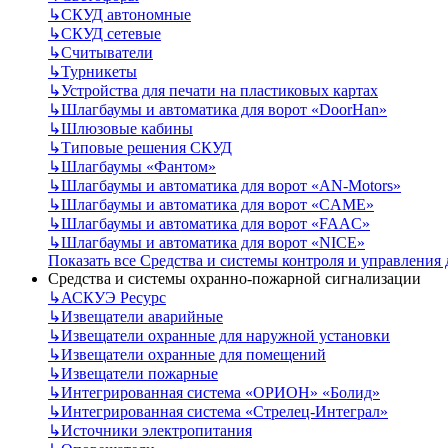
↳
СКУД автономные
↳
СКУД сетевые
↳
Считыватели
↳
Турникеты
↳
Устройства для печати на пластиковых картах
↳
Шлагбаумы и автоматика для ворот «DoorHan»
↳
Шлюзовые кабины
↳
Типовые решения СКУД
↳
Шлагбаумы «Фантом»
↳
Шлагбаумы и автоматика для ворот «AN-Motors»
↳
Шлагбаумы и автоматика для ворот «CAME»
↳
Шлагбаумы и автоматика для ворот «FAAC»
↳
Шлагбаумы и автоматика для ворот «NICE»
Показать все Средства и системы контроля и управления
Средства и системы охранно-пожарной сигнализации
↳
АСКУЭ Ресурс
↳
Извещатели аварийные
↳
Извещатели охранные для наружной установки
↳
Извещатели охранные для помещений
↳
Извещатели пожарные
↳
Интегрированная система «ОРИОН» «Болид»
↳
Интегрированная система «Стрелец-Интеграл»
↳
Источники электропитания