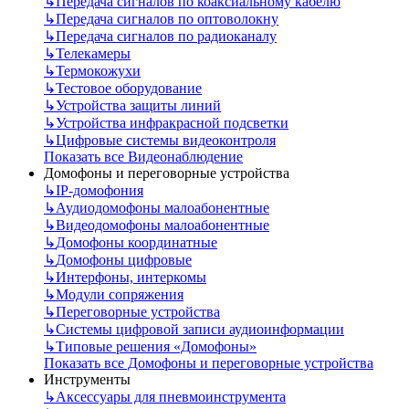
↳
Передача сигналов по коаксиальному кабелю
↳
Передача сигналов по оптоволокну
↳
Передача сигналов по радиоканалу
↳
Телекамеры
↳
Термокожухи
↳
Тестовое оборудование
↳
Устройства защиты линий
↳
Устройства инфракрасной подсветки
↳
Цифровые системы видеоконтроля
Показать все Видеонаблюдение
Домофоны и переговорные устройства
↳
IP-домофония
↳
Аудиодомофоны малоабонентные
↳
Видеодомофоны малоабонентные
↳
Домофоны координатные
↳
Домофоны цифровые
↳
Интерфоны, интеркомы
↳
Модули сопряжения
↳
Переговорные устройства
↳
Системы цифровой записи аудиоинформации
↳
Типовые решения «Домофоны»
Показать все Домофоны и переговорные устройства
Инструменты
↳
Аксессуары для пневмоинструмента