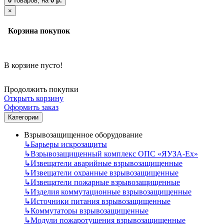
0
товаров,
на
0 р.
×
Корзина покупок
В корзине пусто!
Продолжить покупки
Открыть корзину
Оформить заказ
Категории
Взрывозащищенное оборудование
↳
Барьеры искрозащиты
↳
Взрывозащищенный комплекс ОПС «ЯУЗА-Ех»
↳
Извещатели аварийные взрывозащищенные
↳
Извещатели охранные взрывозащищенные
↳
Извещатели пожарные взрывозащищенные
↳
Изделия коммутационные взрывозащищенные
↳
Источники питания взрывозащищенные
↳
Коммутаторы взрывозащищенные
↳
Модули пожаротушения взрывозащищенные