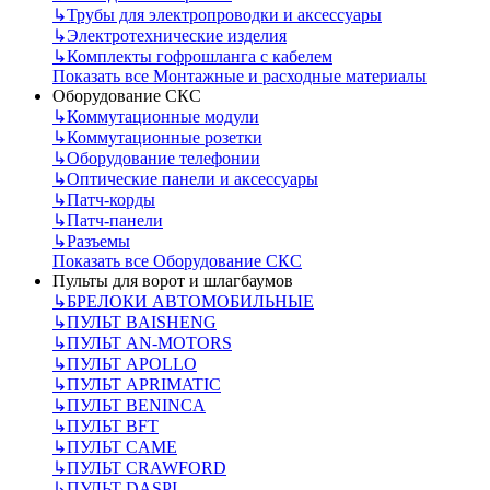
↳
Трубы для электропроводки и аксессуары
↳
Электротехнические изделия
↳
Комплекты гофрошланга с кабелем
Показать все Монтажные и расходные материалы
Оборудование СКС
↳
Коммутационные модули
↳
Коммутационные розетки
↳
Оборудование телефонии
↳
Оптические панели и аксессуары
↳
Патч-корды
↳
Патч-панели
↳
Разъемы
Показать все Оборудование СКС
Пульты для ворот и шлагбаумов
↳
БРЕЛОКИ АВТОМОБИЛЬНЫЕ
↳
ПУЛЬТ BAISHENG
↳
ПУЛЬТ AN-MOTORS
↳
ПУЛЬТ APOLLO
↳
ПУЛЬТ APRIMATIC
↳
ПУЛЬТ BENINCA
↳
ПУЛЬТ BFT
↳
ПУЛЬТ CAME
↳
ПУЛЬТ CRAWFORD
↳
ПУЛЬТ DASPI