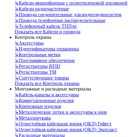
↳
Кабели микрофонные с полиэтиленовой изоляцией
↳
Кабели радиочастотные
↳
Провода соединительные для видео/аудиосистем
↳
Провода телефонные распределительные
↳
Телефонный кабель ТППэп
Показать все Кабели и провода
Контроль охраны
↳
Аксессуары
↳
Идентификаторы охранника
↳
Контрольные метки
↳
Программное обеспечение
↳
Регистраторы RFID
↳
Регистраторы ТМ
↳
Сопутствующие товары
Показать все Контроль охраны
Монтажные и расходные материалы
↳
Кабель-каналы и аксессуары
↳
Коммутационные изделия
↳
Крепежные изделия
↳
Металлические лотки и аксессуары к ним
↳
Металлорукава
↳
Огнестойкая кабельная линия (ОКЛ) Гефест
↳
Огнестойкая кабельная линия (ОКЛ) Экопласт
↳
Расходные материалы