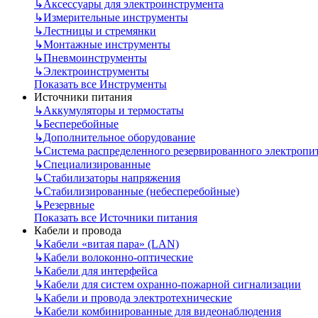
↳
Аксессуары для электроинструмента
↳
Измерительные инструменты
↳
Лестницы и стремянки
↳
Монтажные инструменты
↳
Пневмоинструменты
↳
Электроинструменты
Показать все Инструменты
Источники питания
↳
Аккумуляторы и термостаты
↳
Бесперебойные
↳
Дополнительное оборудование
↳
Система распределенного резервированного электропи
↳
Специализированные
↳
Стабилизаторы напряжения
↳
Стабилизированные (небесперебойные)
↳
Резервные
Показать все Источники питания
Кабели и провода
↳
Кабели «витая пара» (LAN)
↳
Кабели волоконно-оптические
↳
Кабели для интерфейса
↳
Кабели для систем охранно-пожарной сигнализации
↳
Кабели и провода электротехнические
↳
Кабели комбинированные для видеонаблюдения