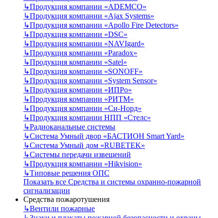
↳
Продукция компании «ADEMCO»
↳
Продукция компании «Ajax Systems»
↳
Продукция компании «Apollo Fire Detectors»
↳
Продукция компании «DSC»
↳
Продукция компании «NAVIgard»
↳
Продукция компании «Paradox»
↳
Продукция компании «Satel»
↳
Продукция компании «SONOFF»
↳
Продукция компании «System Sensor»
↳
Продукция компании «ИПРо»
↳
Продукция компании «РИТМ»
↳
Продукция компании «Си-Норд»
↳
Продукция компании НПП «Стелс»
↳
Радиоканальные системы
↳
Система Умный двор «БАСТИОН Smart Yard»
↳
Система Умный дом «RUBETEK»
↳
Системы передачи извещений
↳
Продукция компании «Hikvision»
↳
Типовые решения ОПС
Показать все Средства и системы охранно-пожарной
сигнализации
Средства пожаротушения
↳
Вентили пожарные
↳
Знаки и плакаты пожарной безопасности и охраны