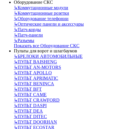
Оборудование СКС
↳
Коммутационные модули
↳
Коммутационные розетки
↳
Оборудование телефонии
↳
Оптические панели и аксессуары
↳
Патч-корды
↳
Патч-панели
↳
Разъемы
Показать все Оборудование СКС
Пульты для ворот и шлагбаумов
↳
БРЕЛОКИ АВТОМОБИЛЬНЫЕ
↳
ПУЛЬТ BAISHENG
↳
ПУЛЬТ AN-MOTORS
↳
ПУЛЬТ APOLLO
↳
ПУЛЬТ APRIMATIC
↳
ПУЛЬТ BENINCA
↳
ПУЛЬТ BFT
↳
ПУЛЬТ CAME
↳
ПУЛЬТ CRAWFORD
↳
ПУЛЬТ DASPI
↳
ПУЛЬТ DEA
↳
ПУЛЬТ DITEC
↳
ПУЛЬТ DOORHAN
↳
ПУЛЬТ ECOSTAR