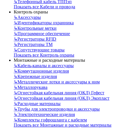
↳
Телефонный кабель ТППэп
Показать все Кабели и провода
Контроль охраны
↳
Аксессуары
↳
Идентификаторы охранника
↳
Контрольные метки
↳
Программное обеспечение
↳
Регистраторы RFID
↳
Регистраторы ТМ
↳
Сопутствующие товары
Показать все Контроль охраны
Монтажные и расходные материалы
↳
Кабель-каналы и аксессуары
↳
Коммутационные изделия
↳
Крепежные изделия
↳
Металлические лотки и аксессуары к ним
↳
Металлорукава
↳
Огнестойкая кабельная линия (ОКЛ) Гефест
↳
Огнестойкая кабельная линия (ОКЛ) Экопласт
↳
Расходные материалы
↳
Трубы для электропроводки и аксессуары
↳
Электротехнические изделия
↳
Комплекты гофрошланга с кабелем
Показать все Монтажные и расходные материалы