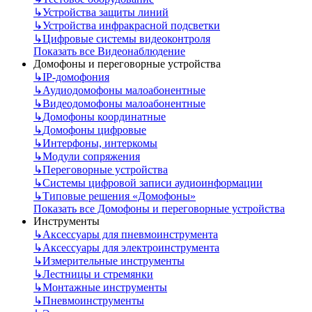
↳
Устройства защиты линий
↳
Устройства инфракрасной подсветки
↳
Цифровые системы видеоконтроля
Показать все Видеонаблюдение
Домофоны и переговорные устройства
↳
IP-домофония
↳
Аудиодомофоны малоабонентные
↳
Видеодомофоны малоабонентные
↳
Домофоны координатные
↳
Домофоны цифровые
↳
Интерфоны, интеркомы
↳
Модули сопряжения
↳
Переговорные устройства
↳
Системы цифровой записи аудиоинформации
↳
Типовые решения «Домофоны»
Показать все Домофоны и переговорные устройства
Инструменты
↳
Аксессуары для пневмоинструмента
↳
Аксессуары для электроинструмента
↳
Измерительные инструменты
↳
Лестницы и стремянки
↳
Монтажные инструменты
↳
Пневмоинструменты