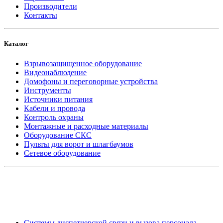
Производители
Контакты
Каталог
Взрывозащищенное оборудование
Видеонаблюдение
Домофоны и переговорные устройства
Инструменты
Источники питания
Кабели и провода
Контроль охраны
Монтажные и расходные материалы
Оборудование СКС
Пульты для ворот и шлагбаумов
Сетевое оборудование
_
Системы диспетчерской связи и вызова персонала