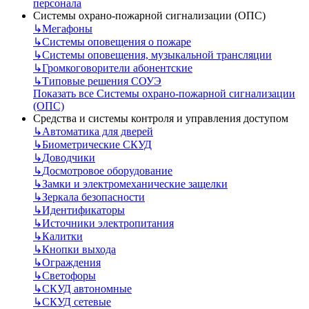
персонала
Системы охрано-пожарной сигнализации (ОПС)
↳
Мегафоны
↳
Системы оповещения о пожаре
↳
Системы оповещения, музыкальной трансляции
↳
Громкоговорители абонентские
↳
Типовые решения СОУЭ
Показать все Системы охрано-пожарной сигнализации
(ОПС)
Средства и системы контроля и управления доступом
↳
Автоматика для дверей
↳
Биометрические СКУД
↳
Доводчики
↳
Досмотровое оборудование
↳
Замки и электромеханические защелки
↳
Зеркала безопасности
↳
Идентификаторы
↳
Источники электропитания
↳
Калитки
↳
Кнопки выхода
↳
Ограждения
↳
Светофоры
↳
СКУД автономные
↳
СКУД сетевые