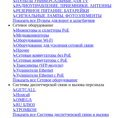
↳
ПУЛЬТЫ УНИВЕРСАЛЬНЫЕ ДЛЯ TV
↳
РАДИОУПРАВЛЕНИЕ. ПРИЕМНИКИ. АНТЕННЫ
↳
РЕЗЕРВНОЕ ПИТАНИЕ. БАТАРЕЙКИ
↳
СИГНАЛЬНЫЕ ЛАМПЫ. ФОТОЭЛЕМЕНТЫ
Показать все Пульты для ворот и шлагбаумов
Сетевое оборудование
↳
Инжекторы и сплиттеры РоЕ
↳
Медиаконвертеры
↳
Оборудование Wi-Fi
↳
Оборудование для усиления сотовой связи
↳
Прочее
↳
Сетевые коммутаторы без РоЕ
↳
Сетевые коммутаторы с РоЕ
↳
Трансиверы (SFP-модули)
↳
Удлинители Ethernet
↳
Удлинители Ethernet с PoE
Показать все Сетевое оборудование
Системы диспетчерской связи и вызова персонала
↳
GETCALL
↳
Hostcall
↳
OMEGA
↳
RU БЛЮЗ
↳
ТРОМБОН
Показать все Системы диспетчерской связи и вызова