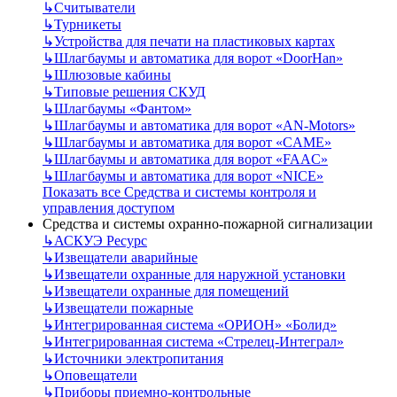
↳
Считыватели
↳
Турникеты
↳
Устройства для печати на пластиковых картах
↳
Шлагбаумы и автоматика для ворот «DoorHan»
↳
Шлюзовые кабины
↳
Типовые решения СКУД
↳
Шлагбаумы «Фантом»
↳
Шлагбаумы и автоматика для ворот «AN-Motors»
↳
Шлагбаумы и автоматика для ворот «CAME»
↳
Шлагбаумы и автоматика для ворот «FAAC»
↳
Шлагбаумы и автоматика для ворот «NICE»
Показать все Средства и системы контроля и
управления доступом
Средства и системы охранно-пожарной сигнализации
↳
АСКУЭ Ресурс
↳
Извещатели аварийные
↳
Извещатели охранные для наружной установки
↳
Извещатели охранные для помещений
↳
Извещатели пожарные
↳
Интегрированная система «ОРИОН» «Болид»
↳
Интегрированная система «Стрелец-Интеграл»
↳
Источники электропитания
↳
Оповещатели
↳
Приборы приемно-контрольные