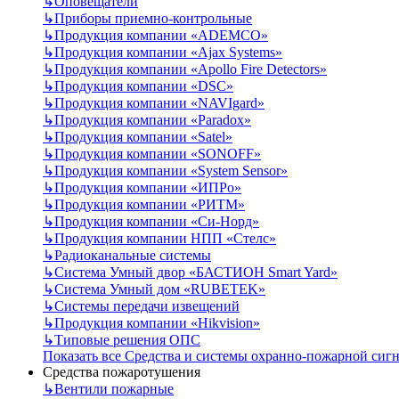
↳
Оповещатели
↳
Приборы приемно-контрольные
↳
Продукция компании «ADEMCO»
↳
Продукция компании «Ajax Systems»
↳
Продукция компании «Apollo Fire Detectors»
↳
Продукция компании «DSC»
↳
Продукция компании «NAVIgard»
↳
Продукция компании «Paradox»
↳
Продукция компании «Satel»
↳
Продукция компании «SONOFF»
↳
Продукция компании «System Sensor»
↳
Продукция компании «ИПРо»
↳
Продукция компании «РИТМ»
↳
Продукция компании «Си-Норд»
↳
Продукция компании НПП «Стелс»
↳
Радиоканальные системы
↳
Система Умный двор «БАСТИОН Smart Yard»
↳
Система Умный дом «RUBETEK»
↳
Системы передачи извещений
↳
Продукция компании «Hikvision»
↳
Типовые решения ОПС
Показать все Средства и системы охранно-пожарной сиг
Средства пожаротушения
↳
Вентили пожарные