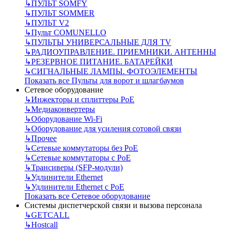
↳
ПУЛЬТ SOMFY
↳
ПУЛЬТ SOMMER
↳
ПУЛЬТ V2
↳
Пульт СOMUNELLO
↳
ПУЛЬТЫ УНИВЕРСАЛЬНЫЕ ДЛЯ TV
↳
РАДИОУПРАВЛЕНИЕ. ПРИЕМНИКИ. АНТЕННЫ
↳
РЕЗЕРВНОЕ ПИТАНИЕ. БАТАРЕЙКИ
↳
СИГНАЛЬНЫЕ ЛАМПЫ. ФОТОЭЛЕМЕНТЫ
Показать все Пульты для ворот и шлагбаумов
Сетевое оборудование
↳
Инжекторы и сплиттеры РоЕ
↳
Медиаконвертеры
↳
Оборудование Wi-Fi
↳
Оборудование для усиления сотовой связи
↳
Прочее
↳
Сетевые коммутаторы без РоЕ
↳
Сетевые коммутаторы с РоЕ
↳
Трансиверы (SFP-модули)
↳
Удлинители Ethernet
↳
Удлинители Ethernet с PoE
Показать все Сетевое оборудование
Системы диспетчерской связи и вызова персонала
↳
GETCALL
↳
Hostcall