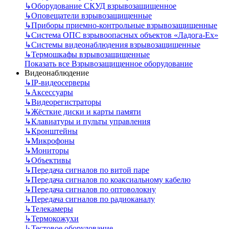
↳
Оборудование СКУД взрывозащищенное
↳
Оповещатели взрывозащищенные
↳
Приборы приемно-контрольные взрывозащищенные
↳
Система ОПС взрывоопасных объектов «Ладога-Ex»
↳
Системы видеонаблюдения взрывозащищенные
↳
Термошкафы взрывозащищенные
Показать все Взрывозащищенное оборудование
Видеонаблюдение
↳
IP-видеосерверы
↳
Аксессуары
↳
Видеорегистраторы
↳
Жёсткие диски и карты памяти
↳
Клавиатуры и пульты управления
↳
Кронштейны
↳
Микрофоны
↳
Мониторы
↳
Объективы
↳
Передача сигналов по витой паре
↳
Передача сигналов по коаксиальному кабелю
↳
Передача сигналов по оптоволокну
↳
Передача сигналов по радиоканалу
↳
Телекамеры
↳
Термокожухи
↳
Тестовое оборудование