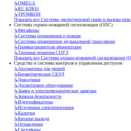
↳
OMEGA
↳
RU БЛЮЗ
↳
ТРОМБОН
Показать все Системы диспетчерской связи и вызова пер
Системы охрано-пожарной сигнализации (ОПС)
↳
Мегафоны
↳
Системы оповещения о пожаре
↳
Системы оповещения, музыкальной трансляции
↳
Громкоговорители абонентские
↳
Типовые решения СОУЭ
Показать все Системы охрано-пожарной сигнализации (
Средства и системы контроля и управления доступом
↳
Автоматика для дверей
↳
Биометрические СКУД
↳
Доводчики
↳
Досмотровое оборудование
↳
Замки и электромеханические защелки
↳
Зеркала безопасности
↳
Идентификаторы
↳
Источники электропитания
↳
Калитки
↳
Кнопки выхода
↳
Ограждения
↳
Светофоры