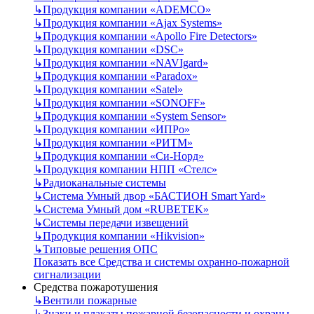
↳
Продукция компании «ADEMCO»
↳
Продукция компании «Ajax Systems»
↳
Продукция компании «Apollo Fire Detectors»
↳
Продукция компании «DSC»
↳
Продукция компании «NAVIgard»
↳
Продукция компании «Paradox»
↳
Продукция компании «Satel»
↳
Продукция компании «SONOFF»
↳
Продукция компании «System Sensor»
↳
Продукция компании «ИПРо»
↳
Продукция компании «РИТМ»
↳
Продукция компании «Си-Норд»
↳
Продукция компании НПП «Стелс»
↳
Радиоканальные системы
↳
Система Умный двор «БАСТИОН Smart Yard»
↳
Система Умный дом «RUBETEK»
↳
Системы передачи извещений
↳
Продукция компании «Hikvision»
↳
Типовые решения ОПС
Показать все Средства и системы охранно-пожарной
сигнализации
Средства пожаротушения
↳
Вентили пожарные
↳
Знаки и плакаты пожарной безопасности и охраны