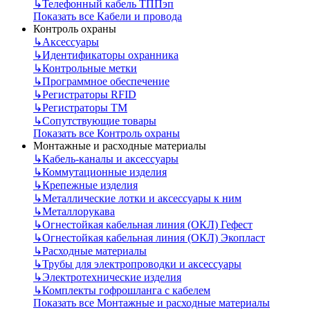
↳
Телефонный кабель ТППэп
Показать все Кабели и провода
Контроль охраны
↳
Аксессуары
↳
Идентификаторы охранника
↳
Контрольные метки
↳
Программное обеспечение
↳
Регистраторы RFID
↳
Регистраторы ТМ
↳
Сопутствующие товары
Показать все Контроль охраны
Монтажные и расходные материалы
↳
Кабель-каналы и аксессуары
↳
Коммутационные изделия
↳
Крепежные изделия
↳
Металлические лотки и аксессуары к ним
↳
Металлорукава
↳
Огнестойкая кабельная линия (ОКЛ) Гефест
↳
Огнестойкая кабельная линия (ОКЛ) Экопласт
↳
Расходные материалы
↳
Трубы для электропроводки и аксессуары
↳
Электротехнические изделия
↳
Комплекты гофрошланга с кабелем
Показать все Монтажные и расходные материалы