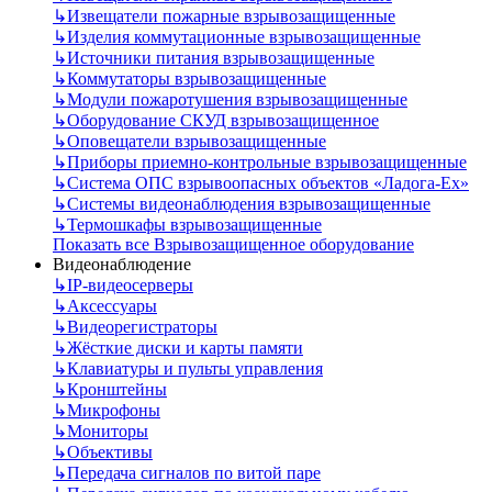
↳
Извещатели пожарные взрывозащищенные
↳
Изделия коммутационные взрывозащищенные
↳
Источники питания взрывозащищенные
↳
Коммутаторы взрывозащищенные
↳
Модули пожаротушения взрывозащищенные
↳
Оборудование СКУД взрывозащищенное
↳
Оповещатели взрывозащищенные
↳
Приборы приемно-контрольные взрывозащищенные
↳
Система ОПС взрывоопасных объектов «Ладога-Ex»
↳
Системы видеонаблюдения взрывозащищенные
↳
Термошкафы взрывозащищенные
Показать все Взрывозащищенное оборудование
Видеонаблюдение
↳
IP-видеосерверы
↳
Аксессуары
↳
Видеорегистраторы
↳
Жёсткие диски и карты памяти
↳
Клавиатуры и пульты управления
↳
Кронштейны
↳
Микрофоны
↳
Мониторы
↳
Объективы
↳
Передача сигналов по витой паре