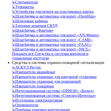
↳
Считыватели
↳
Турникеты
↳
Устройства для печати на пластиковых картах
↳
Шлагбаумы и автоматика для ворот «DoorHan»
↳
Шлюзовые кабины
↳
Типовые решения СКУД
↳
Шлагбаумы «Фантом»
↳
Шлагбаумы и автоматика для ворот «AN-Motors»
↳
Шлагбаумы и автоматика для ворот «CAME»
↳
Шлагбаумы и автоматика для ворот «FAAC»
↳
Шлагбаумы и автоматика для ворот «NICE»
Показать все Средства и системы контроля и
управления доступом
Средства и системы охранно-пожарной сигнализации
↳
АСКУЭ Ресурс
↳
Извещатели аварийные
↳
Извещатели охранные для наружной установки
↳
Извещатели охранные для помещений
↳
Извещатели пожарные
↳
Интегрированная система «ОРИОН» «Болид»
↳
Интегрированная система «Стрелец-Интеграл»
↳
Источники электропитания
↳
Оповещатели
↳
Приборы приемно-контрольные