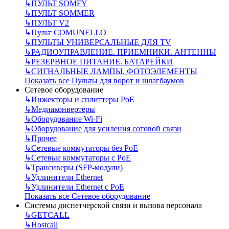
↳
ПУЛЬТ SOMFY
↳
ПУЛЬТ SOMMER
↳
ПУЛЬТ V2
↳
Пульт СOMUNELLO
↳
ПУЛЬТЫ УНИВЕРСАЛЬНЫЕ ДЛЯ TV
↳
РАДИОУПРАВЛЕНИЕ. ПРИЕМНИКИ. АНТЕННЫ
↳
РЕЗЕРВНОЕ ПИТАНИЕ. БАТАРЕЙКИ
↳
СИГНАЛЬНЫЕ ЛАМПЫ. ФОТОЭЛЕМЕНТЫ
Показать все Пульты для ворот и шлагбаумов
Сетевое оборудование
↳
Инжекторы и сплиттеры РоЕ
↳
Медиаконвертеры
↳
Оборудование Wi-Fi
↳
Оборудование для усиления сотовой связи
↳
Прочее
↳
Сетевые коммутаторы без РоЕ
↳
Сетевые коммутаторы с РоЕ
↳
Трансиверы (SFP-модули)
↳
Удлинители Ethernet
↳
Удлинители Ethernet с PoE
Показать все Сетевое оборудование
Системы диспетчерской связи и вызова персонала
↳
GETCALL
↳
Hostcall