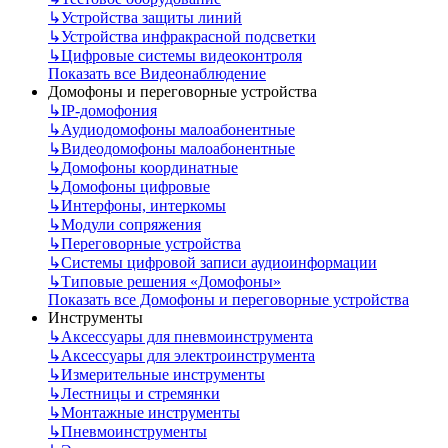
↳
Устройства защиты линий
↳
Устройства инфракрасной подсветки
↳
Цифровые системы видеоконтроля
Показать все Видеонаблюдение
Домофоны и переговорные устройства
↳
IP-домофония
↳
Аудиодомофоны малоабонентные
↳
Видеодомофоны малоабонентные
↳
Домофоны координатные
↳
Домофоны цифровые
↳
Интерфоны, интеркомы
↳
Модули сопряжения
↳
Переговорные устройства
↳
Системы цифровой записи аудиоинформации
↳
Типовые решения «Домофоны»
Показать все Домофоны и переговорные устройства
Инструменты
↳
Аксессуары для пневмоинструмента
↳
Аксессуары для электроинструмента
↳
Измерительные инструменты
↳
Лестницы и стремянки
↳
Монтажные инструменты
↳
Пневмоинструменты