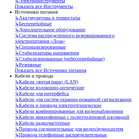
↳
Электроинструменты
Показать все Инструменты
Источники питания
↳
Аккумуляторы и термостаты
↳
Бесперебойные
↳
Дополнительное оборудование
↳
Система распределенного резервированного
электропитания «Лоза»
↳
Специализированные
↳
Стабилизаторы напряжения
↳
Стабилизированные (небесперебойные)
↳
Резервные
Показать все Источники питания
Кабели и провода
↳
Кабели «витая пара» (LAN)
↳
Кабели волоконно-оптические
↳
Кабели для интерфейса
↳
Кабели для систем охранно-пожарной сигнализации
↳
Кабели и провода электротехнические
↳
Кабели комбинированные для видеонаблюдения
↳
Кабели микрофонные с полиэтиленовой изоляцией
↳
Кабели радиочастотные
↳
Провода соединительные для видео/аудиосистем
↳
Провода телефонные распределительные