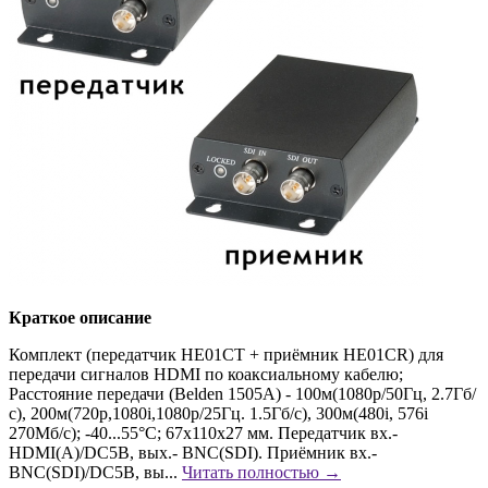
Краткое описание
Комплект (передатчик HE01CT + приёмник HE01CR) для
передачи сигналов HDMI по коаксиальному кабелю;
Расстояние передачи (Belden 1505A) - 100м(1080p/50Гц, 2.7Гб/
с), 200м(720p,1080i,1080p/25Гц. 1.5Гб/с), 300м(480i, 576i
270Мб/с); -40...55°С; 67x110x27 мм. Передатчик вх.-
HDMI(A)/DC5В, вых.- BNC(SDI). Приёмник вх.-
BNC(SDI)/DC5В, вы...
Читать полностью →