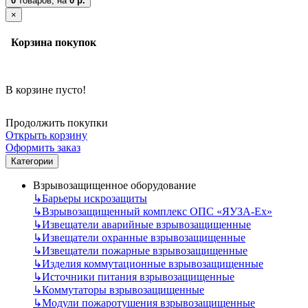
0
товаров,
на
0 р.
×
Корзина покупок
В корзине пусто!
Продолжить покупки
Открыть корзину
Оформить заказ
Категории
Взрывозащищенное оборудование
↳
Барьеры искрозащиты
↳
Взрывозащищенный комплекс ОПС «ЯУЗА-Ех»
↳
Извещатели аварийные взрывозащищенные
↳
Извещатели охранные взрывозащищенные
↳
Извещатели пожарные взрывозащищенные
↳
Изделия коммутационные взрывозащищенные
↳
Источники питания взрывозащищенные
↳
Коммутаторы взрывозащищенные
↳
Модули пожаротушения взрывозащищенные