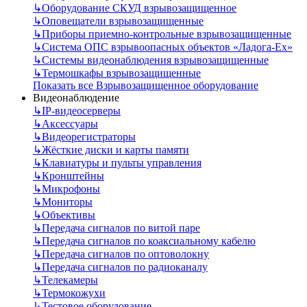
↳
Оборудование СКУД взрывозащищенное
↳
Оповещатели взрывозащищенные
↳
Приборы приемно-контрольные взрывозащищенные
↳
Система ОПС взрывоопасных объектов «Ладога-Ex»
↳
Системы видеонаблюдения взрывозащищенные
↳
Термошкафы взрывозащищенные
Показать все Взрывозащищенное оборудование
Видеонаблюдение
↳
IP-видеосерверы
↳
Аксессуары
↳
Видеорегистраторы
↳
Жёсткие диски и карты памяти
↳
Клавиатуры и пульты управления
↳
Кронштейны
↳
Микрофоны
↳
Мониторы
↳
Объективы
↳
Передача сигналов по витой паре
↳
Передача сигналов по коаксиальному кабелю
↳
Передача сигналов по оптоволокну
↳
Передача сигналов по радиоканалу
↳
Телекамеры
↳
Термокожухи
↳
Тестовое оборудование