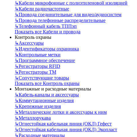
↳
Кабели микрофонные с полиэтиленовой изоляцией
↳
Кабели радиочастотные
↳
Провода соединительные для видео/аудиосистем
↳
Провода телефонные распределительные
↳
Телефонный кабель ТППэп
Показать все Кабели и провода
Контроль охраны
↳
Аксессуары
↳
Идентификаторы охранника
↳
Контрольные метки
↳
Программное обеспечение
↳
Регистраторы RFID
↳
Регистраторы ТМ
↳
Сопутствующие товары
Показать все Контроль охраны
Монтажные и расходные материалы
↳
Кабель-каналы и аксессуары
↳
Коммутационные изделия
↳
Крепежные изделия
↳
Металлические лотки и аксессуары к ним
↳
Металлорукава
↳
Огнестойкая кабельная линия (ОКЛ) Гефест
↳
Огнестойкая кабельная линия (ОКЛ) Экопласт
↳
Расходные материалы