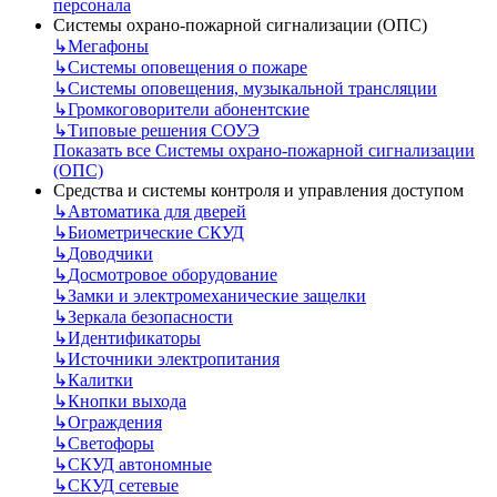
персонала
Системы охрано-пожарной сигнализации (ОПС)
↳
Мегафоны
↳
Системы оповещения о пожаре
↳
Системы оповещения, музыкальной трансляции
↳
Громкоговорители абонентские
↳
Типовые решения СОУЭ
Показать все Системы охрано-пожарной сигнализации
(ОПС)
Средства и системы контроля и управления доступом
↳
Автоматика для дверей
↳
Биометрические СКУД
↳
Доводчики
↳
Досмотровое оборудование
↳
Замки и электромеханические защелки
↳
Зеркала безопасности
↳
Идентификаторы
↳
Источники электропитания
↳
Калитки
↳
Кнопки выхода
↳
Ограждения
↳
Светофоры
↳
СКУД автономные
↳
СКУД сетевые