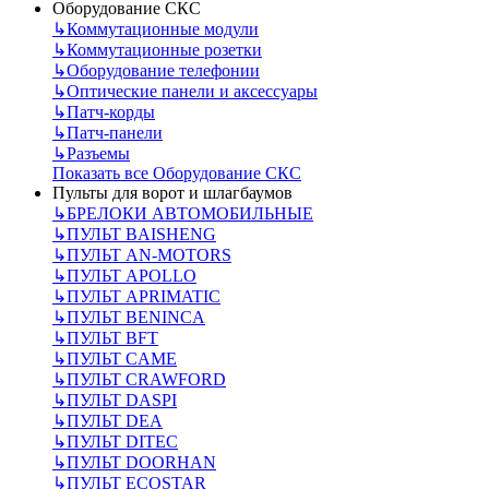
Оборудование СКС
↳
Коммутационные модули
↳
Коммутационные розетки
↳
Оборудование телефонии
↳
Оптические панели и аксессуары
↳
Патч-корды
↳
Патч-панели
↳
Разъемы
Показать все Оборудование СКС
Пульты для ворот и шлагбаумов
↳
БРЕЛОКИ АВТОМОБИЛЬНЫЕ
↳
ПУЛЬТ BAISHENG
↳
ПУЛЬТ AN-MOTORS
↳
ПУЛЬТ APOLLO
↳
ПУЛЬТ APRIMATIC
↳
ПУЛЬТ BENINCA
↳
ПУЛЬТ BFT
↳
ПУЛЬТ CAME
↳
ПУЛЬТ CRAWFORD
↳
ПУЛЬТ DASPI
↳
ПУЛЬТ DEA
↳
ПУЛЬТ DITEC
↳
ПУЛЬТ DOORHAN
↳
ПУЛЬТ ECOSTAR