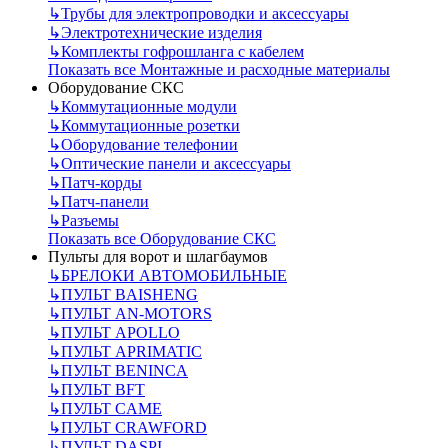
↳
Трубы для электропроводки и аксессуары
↳
Электротехнические изделия
↳
Комплекты гофрошланга с кабелем
Показать все Монтажные и расходные материалы
Оборудование СКС
↳
Коммутационные модули
↳
Коммутационные розетки
↳
Оборудование телефонии
↳
Оптические панели и аксессуары
↳
Патч-корды
↳
Патч-панели
↳
Разъемы
Показать все Оборудование СКС
Пульты для ворот и шлагбаумов
↳
БРЕЛОКИ АВТОМОБИЛЬНЫЕ
↳
ПУЛЬТ BAISHENG
↳
ПУЛЬТ AN-MOTORS
↳
ПУЛЬТ APOLLO
↳
ПУЛЬТ APRIMATIC
↳
ПУЛЬТ BENINCA
↳
ПУЛЬТ BFT
↳
ПУЛЬТ CAME
↳
ПУЛЬТ CRAWFORD
↳
ПУЛЬТ DASPI