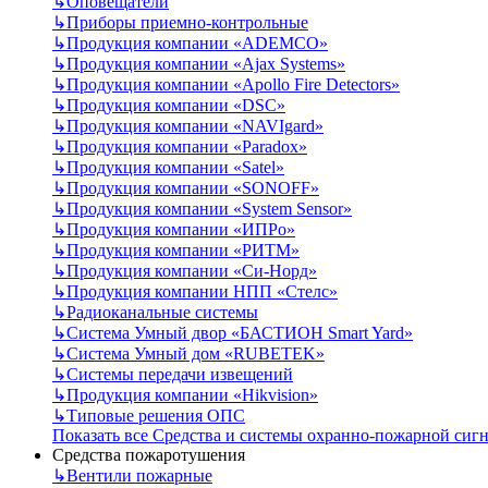
↳
Оповещатели
↳
Приборы приемно-контрольные
↳
Продукция компании «ADEMCO»
↳
Продукция компании «Ajax Systems»
↳
Продукция компании «Apollo Fire Detectors»
↳
Продукция компании «DSC»
↳
Продукция компании «NAVIgard»
↳
Продукция компании «Paradox»
↳
Продукция компании «Satel»
↳
Продукция компании «SONOFF»
↳
Продукция компании «System Sensor»
↳
Продукция компании «ИПРо»
↳
Продукция компании «РИТМ»
↳
Продукция компании «Си-Норд»
↳
Продукция компании НПП «Стелс»
↳
Радиоканальные системы
↳
Система Умный двор «БАСТИОН Smart Yard»
↳
Система Умный дом «RUBETEK»
↳
Системы передачи извещений
↳
Продукция компании «Hikvision»
↳
Типовые решения ОПС
Показать все Средства и системы охранно-пожарной сиг
Средства пожаротушения
↳
Вентили пожарные