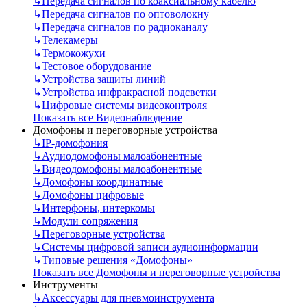
↳
Передача сигналов по коаксиальному кабелю
↳
Передача сигналов по оптоволокну
↳
Передача сигналов по радиоканалу
↳
Телекамеры
↳
Термокожухи
↳
Тестовое оборудование
↳
Устройства защиты линий
↳
Устройства инфракрасной подсветки
↳
Цифровые системы видеоконтроля
Показать все Видеонаблюдение
Домофоны и переговорные устройства
↳
IP-домофония
↳
Аудиодомофоны малоабонентные
↳
Видеодомофоны малоабонентные
↳
Домофоны координатные
↳
Домофоны цифровые
↳
Интерфоны, интеркомы
↳
Модули сопряжения
↳
Переговорные устройства
↳
Системы цифровой записи аудиоинформации
↳
Типовые решения «Домофоны»
Показать все Домофоны и переговорные устройства
Инструменты
↳
Аксессуары для пневмоинструмента