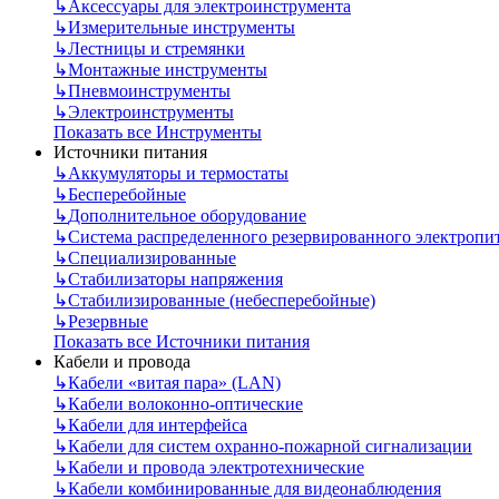
↳
Аксессуары для электроинструмента
↳
Измерительные инструменты
↳
Лестницы и стремянки
↳
Монтажные инструменты
↳
Пневмоинструменты
↳
Электроинструменты
Показать все Инструменты
Источники питания
↳
Аккумуляторы и термостаты
↳
Бесперебойные
↳
Дополнительное оборудование
↳
Система распределенного резервированного электропи
↳
Специализированные
↳
Стабилизаторы напряжения
↳
Стабилизированные (небесперебойные)
↳
Резервные
Показать все Источники питания
Кабели и провода
↳
Кабели «витая пара» (LAN)
↳
Кабели волоконно-оптические
↳
Кабели для интерфейса
↳
Кабели для систем охранно-пожарной сигнализации
↳
Кабели и провода электротехнические
↳
Кабели комбинированные для видеонаблюдения