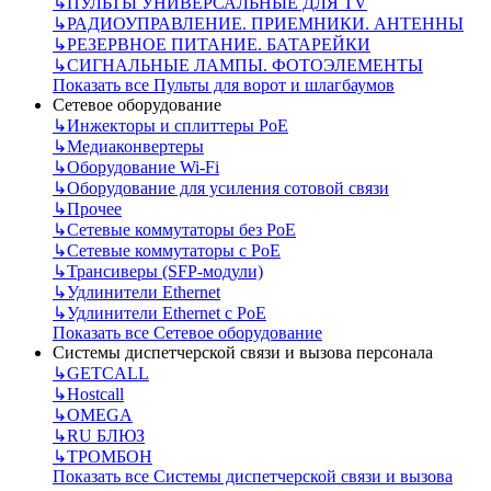
↳
ПУЛЬТЫ УНИВЕРСАЛЬНЫЕ ДЛЯ TV
↳
РАДИОУПРАВЛЕНИЕ. ПРИЕМНИКИ. АНТЕННЫ
↳
РЕЗЕРВНОЕ ПИТАНИЕ. БАТАРЕЙКИ
↳
СИГНАЛЬНЫЕ ЛАМПЫ. ФОТОЭЛЕМЕНТЫ
Показать все Пульты для ворот и шлагбаумов
Сетевое оборудование
↳
Инжекторы и сплиттеры РоЕ
↳
Медиаконвертеры
↳
Оборудование Wi-Fi
↳
Оборудование для усиления сотовой связи
↳
Прочее
↳
Сетевые коммутаторы без РоЕ
↳
Сетевые коммутаторы с РоЕ
↳
Трансиверы (SFP-модули)
↳
Удлинители Ethernet
↳
Удлинители Ethernet с PoE
Показать все Сетевое оборудование
Системы диспетчерской связи и вызова персонала
↳
GETCALL
↳
Hostcall
↳
OMEGA
↳
RU БЛЮЗ
↳
ТРОМБОН
Показать все Системы диспетчерской связи и вызова