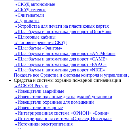
↳
СКУД автономные
↳
СКУД сетевые
↳
Считыватели
↳
Турникеты
↳
Устройства для печати на пластиковых картах
↳
Шлагбаумы и автоматика для ворот «DoorHan»
↳
Шлюзовые кабины
↳
Типовые решения СКУД
↳
Шлагбаумы «Фантом»
↳
Шлагбаумы и автоматика для ворот «AN-Motors»
↳
Шлагбаумы и автоматика для ворот «CAME»
↳
Шлагбаумы и автоматика для ворот «FAAC»
↳
Шлагбаумы и автоматика для ворот «NICE»
Показать все Средства и системы контроля и управления
Средства и системы охранно-пожарной сигнализации
↳
АСКУЭ Ресурс
↳
Извещатели аварийные
↳
Извещатели охранные для наружной установки
↳
Извещатели охранные для помещений
↳
Извещатели пожарные
↳
Интегрированная система «ОРИОН» «Болид»
↳
Интегрированная система «Стрелец-Интеграл»
↳
Источники электропитания