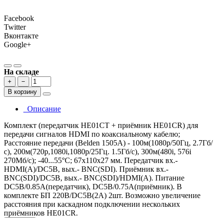
Facebook
Twitter
Вконтакте
Google+
На складе
+
−
В корзину
Описание
Комплект (передатчик HE01CT + приёмник HE01CR) для
передачи сигналов HDMI по коаксиальному кабелю;
Расстояние передачи (Belden 1505A) - 100м(1080p/50Гц, 2.7Гб/
с), 200м(720p,1080i,1080p/25Гц. 1.5Гб/с), 300м(480i, 576i
270Мб/с); -40...55°С; 67x110x27 мм. Передатчик вх.-
HDMI(A)/DC5В, вых.- BNC(SDI). Приёмник вх.-
BNC(SDI)/DC5В, вых.- BNC(SDI)/HDMI(A). Питание
DC5В/0.85А(передатчик), DC5В/0.75А(приёмник). В
комплекте БП 220В/DC5В(2А) 2шт. Возможно увеличение
расстояния при каскадном подключении нескольких
приёмников HE01CR.