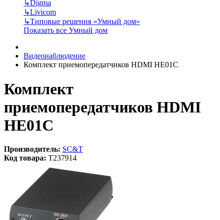
↳
Digma
↳
Livicom
↳
Типовые решения «Умный дом»
Показать все Умный дом
Видеонаблюдение
Комплект приемопередатчиков HDMI HE01C
Комплект
приемопередатчиков HDMI
HE01C
Производитель:
SC&T
Код товара:
T237914