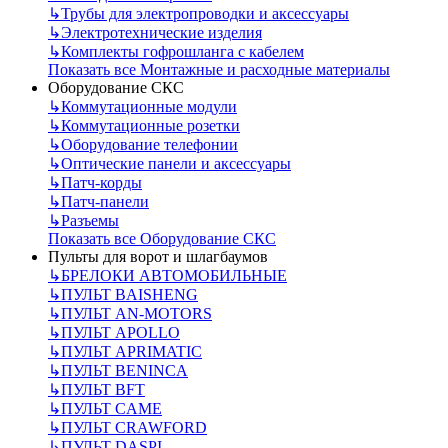
↳
Трубы для электропроводки и аксессуары
↳
Электротехнические изделия
↳
Комплекты гофрошланга с кабелем
Показать все Монтажные и расходные материалы
Оборудование СКС
↳
Коммутационные модули
↳
Коммутационные розетки
↳
Оборудование телефонии
↳
Оптические панели и аксессуары
↳
Патч-корды
↳
Патч-панели
↳
Разъемы
Показать все Оборудование СКС
Пульты для ворот и шлагбаумов
↳
БРЕЛОКИ АВТОМОБИЛЬНЫЕ
↳
ПУЛЬТ BAISHENG
↳
ПУЛЬТ AN-MOTORS
↳
ПУЛЬТ APOLLO
↳
ПУЛЬТ APRIMATIC
↳
ПУЛЬТ BENINCA
↳
ПУЛЬТ BFT
↳
ПУЛЬТ CAME
↳
ПУЛЬТ CRAWFORD
↳
ПУЛЬТ DASPI