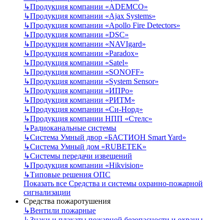
↳
Продукция компании «ADEMCO»
↳
Продукция компании «Ajax Systems»
↳
Продукция компании «Apollo Fire Detectors»
↳
Продукция компании «DSC»
↳
Продукция компании «NAVIgard»
↳
Продукция компании «Paradox»
↳
Продукция компании «Satel»
↳
Продукция компании «SONOFF»
↳
Продукция компании «System Sensor»
↳
Продукция компании «ИПРо»
↳
Продукция компании «РИТМ»
↳
Продукция компании «Си-Норд»
↳
Продукция компании НПП «Стелс»
↳
Радиоканальные системы
↳
Система Умный двор «БАСТИОН Smart Yard»
↳
Система Умный дом «RUBETEK»
↳
Системы передачи извещений
↳
Продукция компании «Hikvision»
↳
Типовые решения ОПС
Показать все Средства и системы охранно-пожарной
сигнализации
Средства пожаротушения
↳
Вентили пожарные
↳
Знаки и плакаты пожарной безопасности и охраны