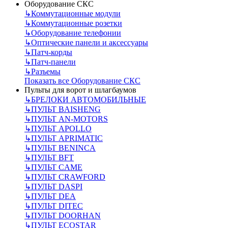
Оборудование СКС
↳
Коммутационные модули
↳
Коммутационные розетки
↳
Оборудование телефонии
↳
Оптические панели и аксессуары
↳
Патч-корды
↳
Патч-панели
↳
Разъемы
Показать все Оборудование СКС
Пульты для ворот и шлагбаумов
↳
БРЕЛОКИ АВТОМОБИЛЬНЫЕ
↳
ПУЛЬТ BAISHENG
↳
ПУЛЬТ AN-MOTORS
↳
ПУЛЬТ APOLLO
↳
ПУЛЬТ APRIMATIC
↳
ПУЛЬТ BENINCA
↳
ПУЛЬТ BFT
↳
ПУЛЬТ CAME
↳
ПУЛЬТ CRAWFORD
↳
ПУЛЬТ DASPI
↳
ПУЛЬТ DEA
↳
ПУЛЬТ DITEC
↳
ПУЛЬТ DOORHAN
↳
ПУЛЬТ ECOSTAR