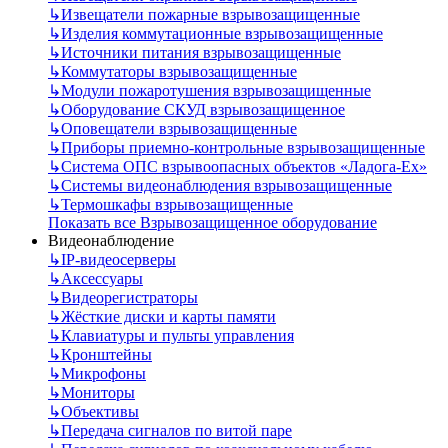
↳
Извещатели пожарные взрывозащищенные
↳
Изделия коммутационные взрывозащищенные
↳
Источники питания взрывозащищенные
↳
Коммутаторы взрывозащищенные
↳
Модули пожаротушения взрывозащищенные
↳
Оборудование СКУД взрывозащищенное
↳
Оповещатели взрывозащищенные
↳
Приборы приемно-контрольные взрывозащищенные
↳
Система ОПС взрывоопасных объектов «Ладога-Ex»
↳
Системы видеонаблюдения взрывозащищенные
↳
Термошкафы взрывозащищенные
Показать все Взрывозащищенное оборудование
Видеонаблюдение
↳
IP-видеосерверы
↳
Аксессуары
↳
Видеорегистраторы
↳
Жёсткие диски и карты памяти
↳
Клавиатуры и пульты управления
↳
Кронштейны
↳
Микрофоны
↳
Мониторы
↳
Объективы
↳
Передача сигналов по витой паре