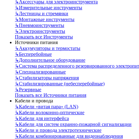
↳
Аксессуары для электроинструмента
↳
Измерительные инструменты
↳
Лестницы и стремянки
↳
Монтажные инструменты
↳
Пневмоинструменты
↳
Электроинструменты
Показать все Инструменты
Источники питания
↳
Аккумуляторы и термостаты
↳
Бесперебойные
↳
Дополнительное оборудование
↳
Система распределенного резервированного электропи
↳
Специализированные
↳
Стабилизаторы напряжения
↳
Стабилизированные (небесперебойные)
↳
Резервные
Показать все Источники питания
Кабели и провода
↳
Кабели «витая пара» (LAN)
↳
Кабели волоконно-оптические
↳
Кабели для интерфейса
↳
Кабели для систем охранно-пожарной сигнализации
↳
Кабели и провода электротехнические
↳
Кабели комбинированные для видеонаблюдения