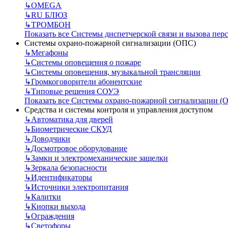
↳
OMEGA
↳
RU БЛЮЗ
↳
ТРОМБОН
Показать все Системы диспетчерской связи и вызова пер
Системы охрано-пожарной сигнализации (ОПС)
↳
Мегафоны
↳
Системы оповещения о пожаре
↳
Системы оповещения, музыкальной трансляции
↳
Громкоговорители абонентские
↳
Типовые решения СОУЭ
Показать все Системы охрано-пожарной сигнализации (
Средства и системы контроля и управления доступом
↳
Автоматика для дверей
↳
Биометрические СКУД
↳
Доводчики
↳
Досмотровое оборудование
↳
Замки и электромеханические защелки
↳
Зеркала безопасности
↳
Идентификаторы
↳
Источники электропитания
↳
Калитки
↳
Кнопки выхода
↳
Ограждения
↳
Светофоры