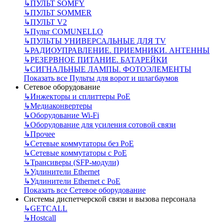
↳
ПУЛЬТ SOMFY
↳
ПУЛЬТ SOMMER
↳
ПУЛЬТ V2
↳
Пульт СOMUNELLO
↳
ПУЛЬТЫ УНИВЕРСАЛЬНЫЕ ДЛЯ TV
↳
РАДИОУПРАВЛЕНИЕ. ПРИЕМНИКИ. АНТЕННЫ
↳
РЕЗЕРВНОЕ ПИТАНИЕ. БАТАРЕЙКИ
↳
СИГНАЛЬНЫЕ ЛАМПЫ. ФОТОЭЛЕМЕНТЫ
Показать все Пульты для ворот и шлагбаумов
Сетевое оборудование
↳
Инжекторы и сплиттеры РоЕ
↳
Медиаконвертеры
↳
Оборудование Wi-Fi
↳
Оборудование для усиления сотовой связи
↳
Прочее
↳
Сетевые коммутаторы без РоЕ
↳
Сетевые коммутаторы с РоЕ
↳
Трансиверы (SFP-модули)
↳
Удлинители Ethernet
↳
Удлинители Ethernet с PoE
Показать все Сетевое оборудование
Системы диспетчерской связи и вызова персонала
↳
GETCALL
↳
Hostcall