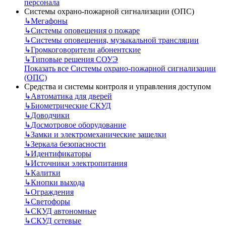
персонала
Системы охрано-пожарной сигнализации (ОПС)
↳
Мегафоны
↳
Системы оповещения о пожаре
↳
Системы оповещения, музыкальной трансляции
↳
Громкоговорители абонентские
↳
Типовые решения СОУЭ
Показать все Системы охрано-пожарной сигнализации
(ОПС)
Средства и системы контроля и управления доступом
↳
Автоматика для дверей
↳
Биометрические СКУД
↳
Доводчики
↳
Досмотровое оборудование
↳
Замки и электромеханические защелки
↳
Зеркала безопасности
↳
Идентификаторы
↳
Источники электропитания
↳
Калитки
↳
Кнопки выхода
↳
Ограждения
↳
Светофоры
↳
СКУД автономные
↳
СКУД сетевые