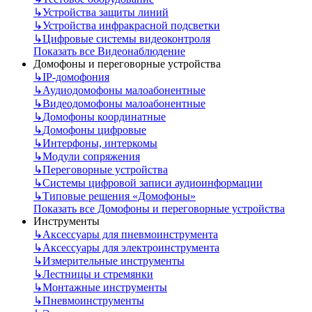
↳
Устройства защиты линий
↳
Устройства инфракрасной подсветки
↳
Цифровые системы видеоконтроля
Показать все Видеонаблюдение
Домофоны и переговорные устройства
↳
IP-домофония
↳
Аудиодомофоны малоабонентные
↳
Видеодомофоны малоабонентные
↳
Домофоны координатные
↳
Домофоны цифровые
↳
Интерфоны, интеркомы
↳
Модули сопряжения
↳
Переговорные устройства
↳
Системы цифровой записи аудиоинформации
↳
Типовые решения «Домофоны»
Показать все Домофоны и переговорные устройства
Инструменты
↳
Аксессуары для пневмоинструмента
↳
Аксессуары для электроинструмента
↳
Измерительные инструменты
↳
Лестницы и стремянки
↳
Монтажные инструменты
↳
Пневмоинструменты