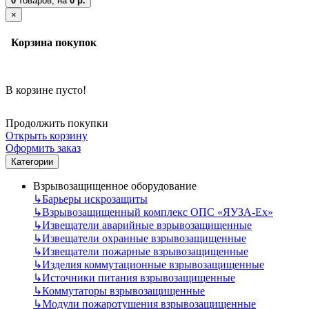
0
товаров,
на
0 р.
×
Корзина покупок
В корзине пусто!
Продолжить покупки
Открыть корзину
Оформить заказ
Категории
Взрывозащищенное оборудование
↳
Барьеры искрозащиты
↳
Взрывозащищенный комплекс ОПС «ЯУЗА-Ех»
↳
Извещатели аварийные взрывозащищенные
↳
Извещатели охранные взрывозащищенные
↳
Извещатели пожарные взрывозащищенные
↳
Изделия коммутационные взрывозащищенные
↳
Источники питания взрывозащищенные
↳
Коммутаторы взрывозащищенные
↳
Модули пожаротушения взрывозащищенные