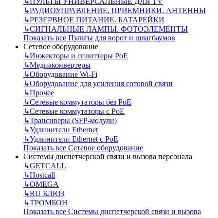
↳
ПУЛЬТЫ УНИВЕРСАЛЬНЫЕ ДЛЯ TV
↳
РАДИОУПРАВЛЕНИЕ. ПРИЕМНИКИ. АНТЕННЫ
↳
РЕЗЕРВНОЕ ПИТАНИЕ. БАТАРЕЙКИ
↳
СИГНАЛЬНЫЕ ЛАМПЫ. ФОТОЭЛЕМЕНТЫ
Показать все Пульты для ворот и шлагбаумов
Сетевое оборудование
↳
Инжекторы и сплиттеры РоЕ
↳
Медиаконвертеры
↳
Оборудование Wi-Fi
↳
Оборудование для усиления сотовой связи
↳
Прочее
↳
Сетевые коммутаторы без РоЕ
↳
Сетевые коммутаторы с РоЕ
↳
Трансиверы (SFP-модули)
↳
Удлинители Ethernet
↳
Удлинители Ethernet с PoE
Показать все Сетевое оборудование
Системы диспетчерской связи и вызова персонала
↳
GETCALL
↳
Hostcall
↳
OMEGA
↳
RU БЛЮЗ
↳
ТРОМБОН
Показать все Системы диспетчерской связи и вызова