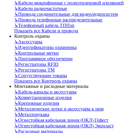
↳
Кабели микрофонные с полиэтиленовой изоляцией
↳
Кабели радиочастотные
↳
Провода соединительные для видео/аудиосистем
↳
Провода телефонные распределительные
↳
Телефонный кабель ТППэп
Показать все Кабели и провода
Контроль охраны
↳
Аксессуары
↳
Идентификаторы охранника
↳
Контрольные метки
↳
Программное обеспечение
↳
Регистраторы RFID
↳
Регистраторы ТМ
↳
Сопутствующие товары
Показать все Контроль охраны
Монтажные и расходные материалы
↳
Кабель-каналы и аксессуары
↳
Коммутационные изделия
↳
Крепежные изделия
↳
Металлические лотки и аксессуары к ним
↳
Металлорукава
↳
Огнестойкая кабельная линия (ОКЛ) Гефест
↳
Огнестойкая кабельная линия (ОКЛ) Экопласт
↳
Расходные материалы