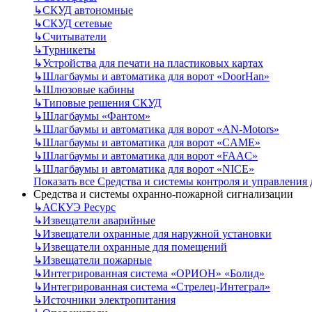
↳
СКУД автономные
↳
СКУД сетевые
↳
Считыватели
↳
Турникеты
↳
Устройства для печати на пластиковых картах
↳
Шлагбаумы и автоматика для ворот «DoorHan»
↳
Шлюзовые кабины
↳
Типовые решения СКУД
↳
Шлагбаумы «Фантом»
↳
Шлагбаумы и автоматика для ворот «AN-Motors»
↳
Шлагбаумы и автоматика для ворот «CAME»
↳
Шлагбаумы и автоматика для ворот «FAAC»
↳
Шлагбаумы и автоматика для ворот «NICE»
Показать все Средства и системы контроля и управления
Средства и системы охранно-пожарной сигнализации
↳
АСКУЭ Ресурс
↳
Извещатели аварийные
↳
Извещатели охранные для наружной установки
↳
Извещатели охранные для помещений
↳
Извещатели пожарные
↳
Интегрированная система «ОРИОН» «Болид»
↳
Интегрированная система «Стрелец-Интеграл»
↳
Источники электропитания