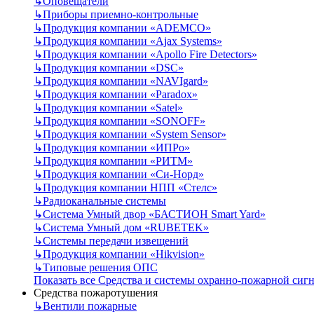
↳
Оповещатели
↳
Приборы приемно-контрольные
↳
Продукция компании «ADEMCO»
↳
Продукция компании «Ajax Systems»
↳
Продукция компании «Apollo Fire Detectors»
↳
Продукция компании «DSC»
↳
Продукция компании «NAVIgard»
↳
Продукция компании «Paradox»
↳
Продукция компании «Satel»
↳
Продукция компании «SONOFF»
↳
Продукция компании «System Sensor»
↳
Продукция компании «ИПРо»
↳
Продукция компании «РИТМ»
↳
Продукция компании «Си-Норд»
↳
Продукция компании НПП «Стелс»
↳
Радиоканальные системы
↳
Система Умный двор «БАСТИОН Smart Yard»
↳
Система Умный дом «RUBETEK»
↳
Системы передачи извещений
↳
Продукция компании «Hikvision»
↳
Типовые решения ОПС
Показать все Средства и системы охранно-пожарной сиг
Средства пожаротушения
↳
Вентили пожарные