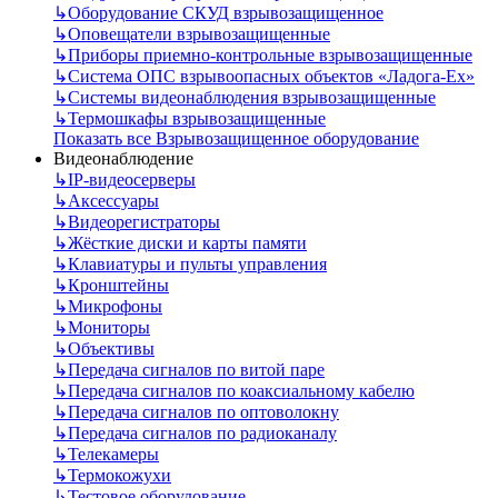
↳
Оборудование СКУД взрывозащищенное
↳
Оповещатели взрывозащищенные
↳
Приборы приемно-контрольные взрывозащищенные
↳
Система ОПС взрывоопасных объектов «Ладога-Ex»
↳
Системы видеонаблюдения взрывозащищенные
↳
Термошкафы взрывозащищенные
Показать все Взрывозащищенное оборудование
Видеонаблюдение
↳
IP-видеосерверы
↳
Аксессуары
↳
Видеорегистраторы
↳
Жёсткие диски и карты памяти
↳
Клавиатуры и пульты управления
↳
Кронштейны
↳
Микрофоны
↳
Мониторы
↳
Объективы
↳
Передача сигналов по витой паре
↳
Передача сигналов по коаксиальному кабелю
↳
Передача сигналов по оптоволокну
↳
Передача сигналов по радиоканалу
↳
Телекамеры
↳
Термокожухи
↳
Тестовое оборудование