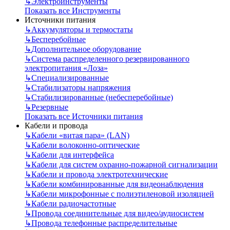
↳
Электроинструменты
Показать все Инструменты
Источники питания
↳
Аккумуляторы и термостаты
↳
Бесперебойные
↳
Дополнительное оборудование
↳
Система распределенного резервированного
электропитания «Лоза»
↳
Специализированные
↳
Стабилизаторы напряжения
↳
Стабилизированные (небесперебойные)
↳
Резервные
Показать все Источники питания
Кабели и провода
↳
Кабели «витая пара» (LAN)
↳
Кабели волоконно-оптические
↳
Кабели для интерфейса
↳
Кабели для систем охранно-пожарной сигнализации
↳
Кабели и провода электротехнические
↳
Кабели комбинированные для видеонаблюдения
↳
Кабели микрофонные с полиэтиленовой изоляцией
↳
Кабели радиочастотные
↳
Провода соединительные для видео/аудиосистем
↳
Провода телефонные распределительные