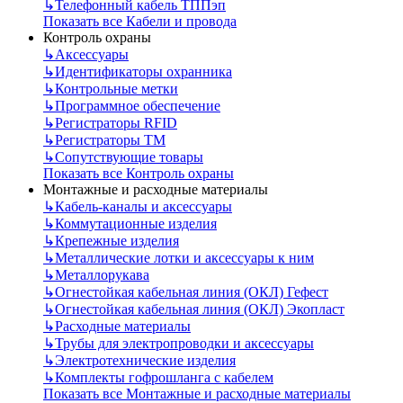
↳
Телефонный кабель ТППэп
Показать все Кабели и провода
Контроль охраны
↳
Аксессуары
↳
Идентификаторы охранника
↳
Контрольные метки
↳
Программное обеспечение
↳
Регистраторы RFID
↳
Регистраторы ТМ
↳
Сопутствующие товары
Показать все Контроль охраны
Монтажные и расходные материалы
↳
Кабель-каналы и аксессуары
↳
Коммутационные изделия
↳
Крепежные изделия
↳
Металлические лотки и аксессуары к ним
↳
Металлорукава
↳
Огнестойкая кабельная линия (ОКЛ) Гефест
↳
Огнестойкая кабельная линия (ОКЛ) Экопласт
↳
Расходные материалы
↳
Трубы для электропроводки и аксессуары
↳
Электротехнические изделия
↳
Комплекты гофрошланга с кабелем
Показать все Монтажные и расходные материалы