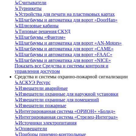
↳
Считыватели
↳
Турникеты
↳
Устройства для печати на пластиковых картах
↳
Шлагбаумы и автоматика для ворот «DoorHan»
↳
Шлюзовые кабины
↳
Типовые решения СКУД
↳
Шлагбаумы «Фантом»
↳
Шлагбаумы и автоматика для ворот «AN-Motors»
↳
Шлагбаумы и автоматика для ворот «CAME»
↳
Шлагбаумы и автоматика для ворот «FAAC»
↳
Шлагбаумы и автоматика для ворот «NICE»
Показать все Средства и системы контроля и
управления доступом
Средства и системы охранно-пожарной сигнализации
↳
АСКУЭ Ресурс
↳
Извещатели аварийные
↳
Извещатели охранные для наружной установки
↳
Извещатели охранные для помещений
↳
Извещатели пожарные
↳
Интегрированная система «ОРИОН» «Болид»
↳
Интегрированная система «Стрелец-Интеграл»
↳
Источники электропитания
↳
Оповещатели
↳
Приборы приемно-контрольные