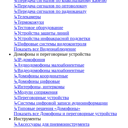
↳
Передача сигналов по коаксиальному кабелю
↳
Передача сигналов по оптоволокну
↳
Передача сигналов по радиоканалу
↳
Телекамеры
↳
Термокожухи
↳
Тестовое оборудование
↳
Устройства защиты линий
↳
Устройства инфракрасной подсветки
↳
Цифровые системы видеоконтроля
Показать все Видеонаблюдение
Домофоны и переговорные устройства
↳
IP-домофония
↳
Аудиодомофоны малоабонентные
↳
Видеодомофоны малоабонентные
↳
Домофоны координатные
↳
Домофоны цифровые
↳
Интерфоны, интеркомы
↳
Модули сопряжения
↳
Переговорные устройства
↳
Системы цифровой записи аудиоинформации
↳
Типовые решения «Домофоны»
Показать все Домофоны и переговорные устройства
Инструменты
↳
Аксессуары для пневмоинструмента