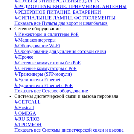
↳
ПУЛЬТЫ УНИВЕРСАЛЬНЫЕ ДЛЯ TV
↳
РАДИОУПРАВЛЕНИЕ. ПРИЕМНИКИ. АНТЕННЫ
↳
РЕЗЕРВНОЕ ПИТАНИЕ. БАТАРЕЙКИ
↳
СИГНАЛЬНЫЕ ЛАМПЫ. ФОТОЭЛЕМЕНТЫ
Показать все Пульты для ворот и шлагбаумов
Сетевое оборудование
↳
Инжекторы и сплиттеры РоЕ
↳
Медиаконвертеры
↳
Оборудование Wi-Fi
↳
Оборудование для усиления сотовой связи
↳
Прочее
↳
Сетевые коммутаторы без РоЕ
↳
Сетевые коммутаторы с РоЕ
↳
Трансиверы (SFP-модули)
↳
Удлинители Ethernet
↳
Удлинители Ethernet с PoE
Показать все Сетевое оборудование
Системы диспетчерской связи и вызова персонала
↳
GETCALL
↳
Hostcall
↳
OMEGA
↳
RU БЛЮЗ
↳
ТРОМБОН
Показать все Системы диспетчерской связи и вызова