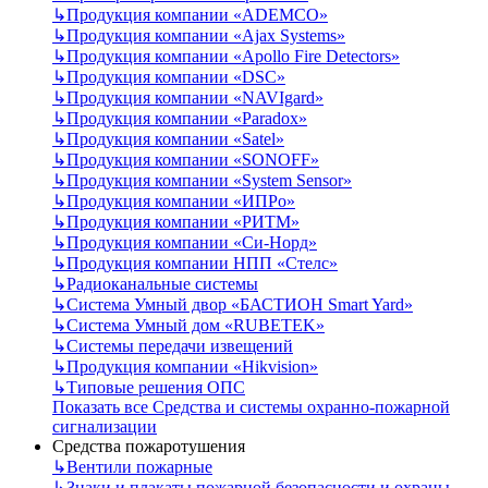
↳
Продукция компании «ADEMCO»
↳
Продукция компании «Ajax Systems»
↳
Продукция компании «Apollo Fire Detectors»
↳
Продукция компании «DSC»
↳
Продукция компании «NAVIgard»
↳
Продукция компании «Paradox»
↳
Продукция компании «Satel»
↳
Продукция компании «SONOFF»
↳
Продукция компании «System Sensor»
↳
Продукция компании «ИПРо»
↳
Продукция компании «РИТМ»
↳
Продукция компании «Си-Норд»
↳
Продукция компании НПП «Стелс»
↳
Радиоканальные системы
↳
Система Умный двор «БАСТИОН Smart Yard»
↳
Система Умный дом «RUBETEK»
↳
Системы передачи извещений
↳
Продукция компании «Hikvision»
↳
Типовые решения ОПС
Показать все Средства и системы охранно-пожарной
сигнализации
Средства пожаротушения
↳
Вентили пожарные
↳
Знаки и плакаты пожарной безопасности и охраны