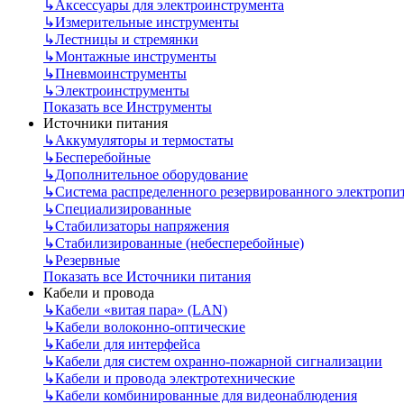
↳
Аксессуары для электроинструмента
↳
Измерительные инструменты
↳
Лестницы и стремянки
↳
Монтажные инструменты
↳
Пневмоинструменты
↳
Электроинструменты
Показать все Инструменты
Источники питания
↳
Аккумуляторы и термостаты
↳
Бесперебойные
↳
Дополнительное оборудование
↳
Система распределенного резервированного электропи
↳
Специализированные
↳
Стабилизаторы напряжения
↳
Стабилизированные (небесперебойные)
↳
Резервные
Показать все Источники питания
Кабели и провода
↳
Кабели «витая пара» (LAN)
↳
Кабели волоконно-оптические
↳
Кабели для интерфейса
↳
Кабели для систем охранно-пожарной сигнализации
↳
Кабели и провода электротехнические
↳
Кабели комбинированные для видеонаблюдения