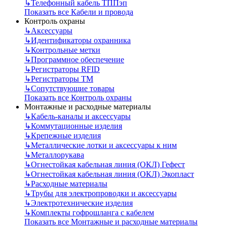
↳
Телефонный кабель ТППэп
Показать все Кабели и провода
Контроль охраны
↳
Аксессуары
↳
Идентификаторы охранника
↳
Контрольные метки
↳
Программное обеспечение
↳
Регистраторы RFID
↳
Регистраторы ТМ
↳
Сопутствующие товары
Показать все Контроль охраны
Монтажные и расходные материалы
↳
Кабель-каналы и аксессуары
↳
Коммутационные изделия
↳
Крепежные изделия
↳
Металлические лотки и аксессуары к ним
↳
Металлорукава
↳
Огнестойкая кабельная линия (ОКЛ) Гефест
↳
Огнестойкая кабельная линия (ОКЛ) Экопласт
↳
Расходные материалы
↳
Трубы для электропроводки и аксессуары
↳
Электротехнические изделия
↳
Комплекты гофрошланга с кабелем
Показать все Монтажные и расходные материалы