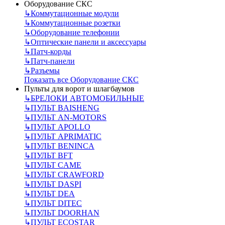
Оборудование СКС
↳
Коммутационные модули
↳
Коммутационные розетки
↳
Оборудование телефонии
↳
Оптические панели и аксессуары
↳
Патч-корды
↳
Патч-панели
↳
Разъемы
Показать все Оборудование СКС
Пульты для ворот и шлагбаумов
↳
БРЕЛОКИ АВТОМОБИЛЬНЫЕ
↳
ПУЛЬТ BAISHENG
↳
ПУЛЬТ AN-MOTORS
↳
ПУЛЬТ APOLLO
↳
ПУЛЬТ APRIMATIC
↳
ПУЛЬТ BENINCA
↳
ПУЛЬТ BFT
↳
ПУЛЬТ CAME
↳
ПУЛЬТ CRAWFORD
↳
ПУЛЬТ DASPI
↳
ПУЛЬТ DEA
↳
ПУЛЬТ DITEC
↳
ПУЛЬТ DOORHAN
↳
ПУЛЬТ ECOSTAR