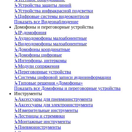
↳
Устройства защиты линий
↳
Устройства инфракрасной подсветки
↳
Цифровые системы видеоконтроля
Показать все Видеонаблюдение
Домофоны и переговорные устройства
↳
IP-домофония
↳
Аудиодомофоны малоабонентные
↳
Видеодомофоны малоабонентные
↳
Домофоны координатные
↳
Домофоны цифровые
↳
Интерфоны, интеркомы
↳
Модули сопряжения
↳
Переговорные устройства
↳
Системы цифровой записи аудиоинформации
↳
Типовые решения «Домофоны»
Показать все Домофоны и переговорные устройства
Инструменты
↳
Аксессуары для пневмоинструмента
↳
Аксессуары для электроинструмента
↳
Измерительные инструменты
↳
Лестницы и стремянки
↳
Монтажные инструменты
↳
Пневмоинструменты