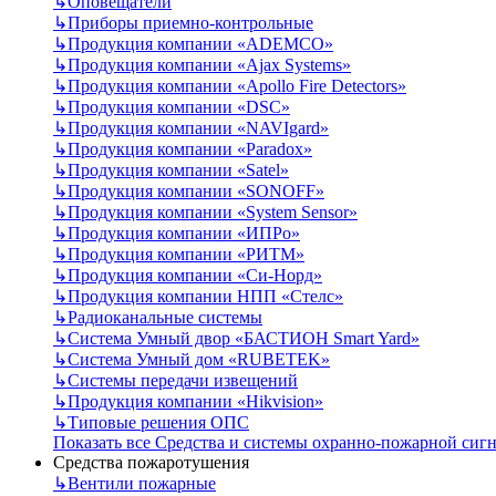
↳
Оповещатели
↳
Приборы приемно-контрольные
↳
Продукция компании «ADEMCO»
↳
Продукция компании «Ajax Systems»
↳
Продукция компании «Apollo Fire Detectors»
↳
Продукция компании «DSC»
↳
Продукция компании «NAVIgard»
↳
Продукция компании «Paradox»
↳
Продукция компании «Satel»
↳
Продукция компании «SONOFF»
↳
Продукция компании «System Sensor»
↳
Продукция компании «ИПРо»
↳
Продукция компании «РИТМ»
↳
Продукция компании «Си-Норд»
↳
Продукция компании НПП «Стелс»
↳
Радиоканальные системы
↳
Система Умный двор «БАСТИОН Smart Yard»
↳
Система Умный дом «RUBETEK»
↳
Системы передачи извещений
↳
Продукция компании «Hikvision»
↳
Типовые решения ОПС
Показать все Средства и системы охранно-пожарной сиг
Средства пожаротушения
↳
Вентили пожарные