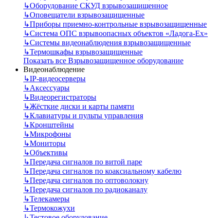
↳
Оборудование СКУД взрывозащищенное
↳
Оповещатели взрывозащищенные
↳
Приборы приемно-контрольные взрывозащищенные
↳
Система ОПС взрывоопасных объектов «Ладога-Ex»
↳
Системы видеонаблюдения взрывозащищенные
↳
Термошкафы взрывозащищенные
Показать все Взрывозащищенное оборудование
Видеонаблюдение
↳
IP-видеосерверы
↳
Аксессуары
↳
Видеорегистраторы
↳
Жёсткие диски и карты памяти
↳
Клавиатуры и пульты управления
↳
Кронштейны
↳
Микрофоны
↳
Мониторы
↳
Объективы
↳
Передача сигналов по витой паре
↳
Передача сигналов по коаксиальному кабелю
↳
Передача сигналов по оптоволокну
↳
Передача сигналов по радиоканалу
↳
Телекамеры
↳
Термокожухи
↳
Тестовое оборудование