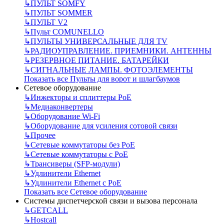
↳
ПУЛЬТ SOMFY
↳
ПУЛЬТ SOMMER
↳
ПУЛЬТ V2
↳
Пульт СOMUNELLO
↳
ПУЛЬТЫ УНИВЕРСАЛЬНЫЕ ДЛЯ TV
↳
РАДИОУПРАВЛЕНИЕ. ПРИЕМНИКИ. АНТЕННЫ
↳
РЕЗЕРВНОЕ ПИТАНИЕ. БАТАРЕЙКИ
↳
СИГНАЛЬНЫЕ ЛАМПЫ. ФОТОЭЛЕМЕНТЫ
Показать все Пульты для ворот и шлагбаумов
Сетевое оборудование
↳
Инжекторы и сплиттеры РоЕ
↳
Медиаконвертеры
↳
Оборудование Wi-Fi
↳
Оборудование для усиления сотовой связи
↳
Прочее
↳
Сетевые коммутаторы без РоЕ
↳
Сетевые коммутаторы с РоЕ
↳
Трансиверы (SFP-модули)
↳
Удлинители Ethernet
↳
Удлинители Ethernet с PoE
Показать все Сетевое оборудование
Системы диспетчерской связи и вызова персонала
↳
GETCALL
↳
Hostcall