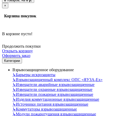
0
товаров,
на
0 р.
×
Корзина покупок
В корзине пусто!
Продолжить покупки
Открыть корзину
Оформить заказ
Категории
Взрывозащищенное оборудование
↳
Барьеры искрозащиты
↳
Взрывозащищенный комплекс ОПС «ЯУЗА-Ех»
↳
Извещатели аварийные взрывозащищенные
↳
Извещатели охранные взрывозащищенные
↳
Извещатели пожарные взрывозащищенные
↳
Изделия коммутационные взрывозащищенные
↳
Источники питания взрывозащищенные
↳
Коммутаторы взрывозащищенные
↳
Модули пожаротушения взрывозащищенные