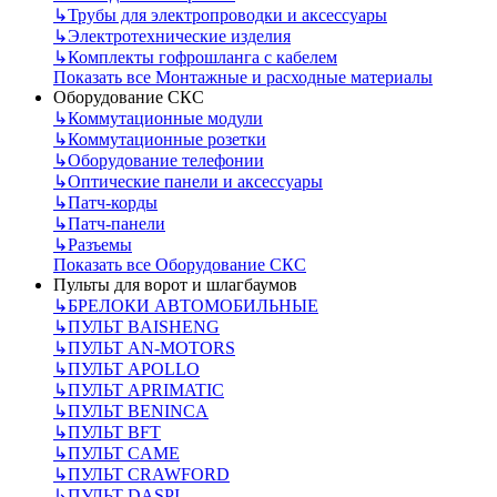
↳
Трубы для электропроводки и аксессуары
↳
Электротехнические изделия
↳
Комплекты гофрошланга с кабелем
Показать все Монтажные и расходные материалы
Оборудование СКС
↳
Коммутационные модули
↳
Коммутационные розетки
↳
Оборудование телефонии
↳
Оптические панели и аксессуары
↳
Патч-корды
↳
Патч-панели
↳
Разъемы
Показать все Оборудование СКС
Пульты для ворот и шлагбаумов
↳
БРЕЛОКИ АВТОМОБИЛЬНЫЕ
↳
ПУЛЬТ BAISHENG
↳
ПУЛЬТ AN-MOTORS
↳
ПУЛЬТ APOLLO
↳
ПУЛЬТ APRIMATIC
↳
ПУЛЬТ BENINCA
↳
ПУЛЬТ BFT
↳
ПУЛЬТ CAME
↳
ПУЛЬТ CRAWFORD
↳
ПУЛЬТ DASPI