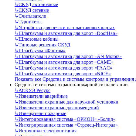
↳
СКУД автономные
↳
СКУД сетевые
↳
Считыватели
↳
Турникеты
↳
Устройства для печати на пластиковых картах
↳
Шлагбаумы и автоматика для ворот «DoorHan»
↳
Шлюзовые кабины
↳
Типовые решения СКУД
↳
Шлагбаумы «Фантом»
↳
Шлагбаумы и автоматика для ворот «AN-Motors»
↳
Шлагбаумы и автоматика для ворот «CAME»
↳
Шлагбаумы и автоматика для ворот «FAAC»
↳
Шлагбаумы и автоматика для ворот «NICE»
Показать все Средства и системы контроля и управления
Средства и системы охранно-пожарной сигнализации
↳
АСКУЭ Ресурс
↳
Извещатели аварийные
↳
Извещатели охранные для наружной установки
↳
Извещатели охранные для помещений
↳
Извещатели пожарные
↳
Интегрированная система «ОРИОН» «Болид»
↳
Интегрированная система «Стрелец-Интеграл»
↳
Источники электропитания