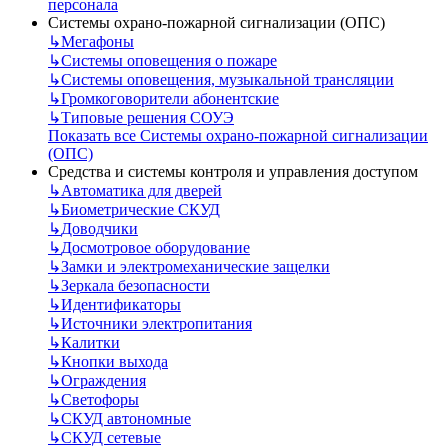
персонала
Системы охрано-пожарной сигнализации (ОПС)
↳
Мегафоны
↳
Системы оповещения о пожаре
↳
Системы оповещения, музыкальной трансляции
↳
Громкоговорители абонентские
↳
Типовые решения СОУЭ
Показать все Системы охрано-пожарной сигнализации
(ОПС)
Средства и системы контроля и управления доступом
↳
Автоматика для дверей
↳
Биометрические СКУД
↳
Доводчики
↳
Досмотровое оборудование
↳
Замки и электромеханические защелки
↳
Зеркала безопасности
↳
Идентификаторы
↳
Источники электропитания
↳
Калитки
↳
Кнопки выхода
↳
Ограждения
↳
Светофоры
↳
СКУД автономные
↳
СКУД сетевые