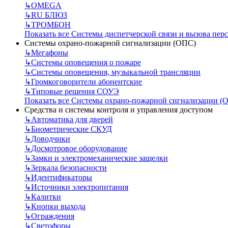
↳
OMEGA
↳
RU БЛЮЗ
↳
ТРОМБОН
Показать все Системы диспетчерской связи и вызова пер
Системы охрано-пожарной сигнализации (ОПС)
↳
Мегафоны
↳
Системы оповещения о пожаре
↳
Системы оповещения, музыкальной трансляции
↳
Громкоговорители абонентские
↳
Типовые решения СОУЭ
Показать все Системы охрано-пожарной сигнализации (
Средства и системы контроля и управления доступом
↳
Автоматика для дверей
↳
Биометрические СКУД
↳
Доводчики
↳
Досмотровое оборудование
↳
Замки и электромеханические защелки
↳
Зеркала безопасности
↳
Идентификаторы
↳
Источники электропитания
↳
Калитки
↳
Кнопки выхода
↳
Ограждения
↳
Светофоры