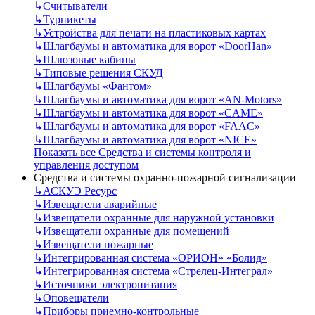
↳
Считыватели
↳
Турникеты
↳
Устройства для печати на пластиковых картах
↳
Шлагбаумы и автоматика для ворот «DoorHan»
↳
Шлюзовые кабины
↳
Типовые решения СКУД
↳
Шлагбаумы «Фантом»
↳
Шлагбаумы и автоматика для ворот «AN-Motors»
↳
Шлагбаумы и автоматика для ворот «CAME»
↳
Шлагбаумы и автоматика для ворот «FAAC»
↳
Шлагбаумы и автоматика для ворот «NICE»
Показать все Средства и системы контроля и
управления доступом
Средства и системы охранно-пожарной сигнализации
↳
АСКУЭ Ресурс
↳
Извещатели аварийные
↳
Извещатели охранные для наружной установки
↳
Извещатели охранные для помещений
↳
Извещатели пожарные
↳
Интегрированная система «ОРИОН» «Болид»
↳
Интегрированная система «Стрелец-Интеграл»
↳
Источники электропитания
↳
Оповещатели
↳
Приборы приемно-контрольные