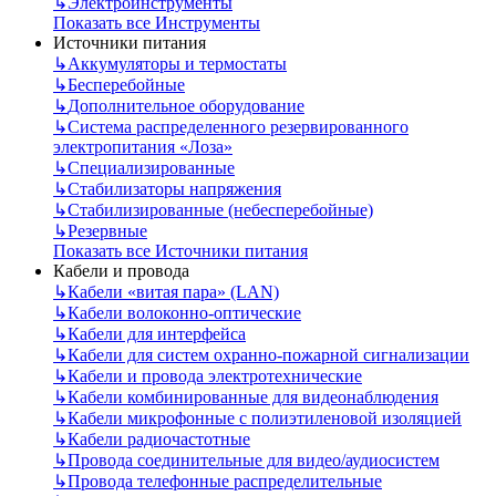
↳
Электроинструменты
Показать все Инструменты
Источники питания
↳
Аккумуляторы и термостаты
↳
Бесперебойные
↳
Дополнительное оборудование
↳
Система распределенного резервированного
электропитания «Лоза»
↳
Специализированные
↳
Стабилизаторы напряжения
↳
Стабилизированные (небесперебойные)
↳
Резервные
Показать все Источники питания
Кабели и провода
↳
Кабели «витая пара» (LAN)
↳
Кабели волоконно-оптические
↳
Кабели для интерфейса
↳
Кабели для систем охранно-пожарной сигнализации
↳
Кабели и провода электротехнические
↳
Кабели комбинированные для видеонаблюдения
↳
Кабели микрофонные с полиэтиленовой изоляцией
↳
Кабели радиочастотные
↳
Провода соединительные для видео/аудиосистем
↳
Провода телефонные распределительные