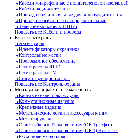
↳
Кабели микрофонные с полиэтиленовой изоляцией
↳
Кабели радиочастотные
↳
Провода соединительные для видео/аудиосистем
↳
Провода телефонные распределительные
↳
Телефонный кабель ТППэп
Показать все Кабели и провода
Контроль охраны
↳
Аксессуары
↳
Идентификаторы охранника
↳
Контрольные метки
↳
Программное обеспечение
↳
Регистраторы RFID
↳
Регистраторы ТМ
↳
Сопутствующие товары
Показать все Контроль охраны
Монтажные и расходные материалы
↳
Кабель-каналы и аксессуары
↳
Коммутационные изделия
↳
Крепежные изделия
↳
Металлические лотки и аксессуары к ним
↳
Металлорукава
↳
Огнестойкая кабельная линия (ОКЛ) Гефест
↳
Огнестойкая кабельная линия (ОКЛ) Экопласт
↳
Расходные материалы