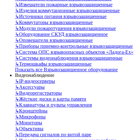
↳
Извещатели пожарные взрывозащищенные
↳
Изделия коммутационные взрывозащищенные
↳
Источники питания взрывозащищенные
↳
Коммутаторы взрывозащищенные
↳
Модули пожаротушения взрывозащищенные
↳
Оборудование СКУД взрывозащищенное
↳
Оповещатели взрывозащищенные
↳
Приборы приемно-контрольные взрывозащищенные
↳
Система ОПС взрывоопасных объектов «Ладога-Ex»
↳
Системы видеонаблюдения взрывозащищенные
↳
Термошкафы взрывозащищенные
Показать все Взрывозащищенное оборудование
Видеонаблюдение
↳
IP-видеосерверы
↳
Аксессуары
↳
Видеорегистраторы
↳
Жёсткие диски и карты памяти
↳
Клавиатуры и пульты управления
↳
Кронштейны
↳
Микрофоны
↳
Мониторы
↳
Объективы
↳
Передача сигналов по витой паре