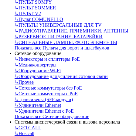
↳
ПУЛЬТ SOMFY
↳
ПУЛЬТ SOMMER
↳
ПУЛЬТ V2
↳
Пульт СOMUNELLO
↳
ПУЛЬТЫ УНИВЕРСАЛЬНЫЕ ДЛЯ TV
↳
РАДИОУПРАВЛЕНИЕ. ПРИЕМНИКИ. АНТЕННЫ
↳
РЕЗЕРВНОЕ ПИТАНИЕ. БАТАРЕЙКИ
↳
СИГНАЛЬНЫЕ ЛАМПЫ. ФОТОЭЛЕМЕНТЫ
Показать все Пульты для ворот и шлагбаумов
Сетевое оборудование
↳
Инжекторы и сплиттеры РоЕ
↳
Медиаконвертеры
↳
Оборудование Wi-Fi
↳
Оборудование для усиления сотовой связи
↳
Прочее
↳
Сетевые коммутаторы без РоЕ
↳
Сетевые коммутаторы с РоЕ
↳
Трансиверы (SFP-модули)
↳
Удлинители Ethernet
↳
Удлинители Ethernet с PoE
Показать все Сетевое оборудование
Системы диспетчерской связи и вызова персонала
↳
GETCALL
↳
Hostcall