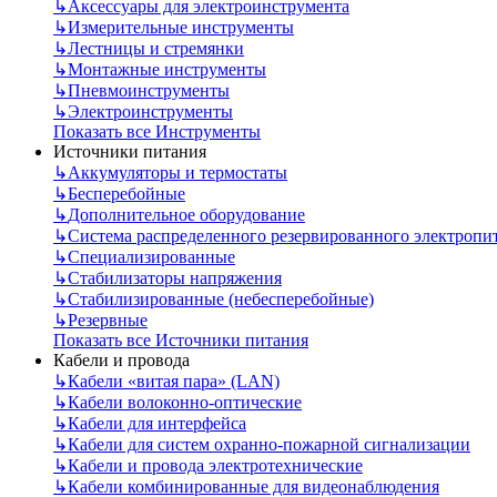
↳
Аксессуары для электроинструмента
↳
Измерительные инструменты
↳
Лестницы и стремянки
↳
Монтажные инструменты
↳
Пневмоинструменты
↳
Электроинструменты
Показать все Инструменты
Источники питания
↳
Аккумуляторы и термостаты
↳
Бесперебойные
↳
Дополнительное оборудование
↳
Система распределенного резервированного электропи
↳
Специализированные
↳
Стабилизаторы напряжения
↳
Стабилизированные (небесперебойные)
↳
Резервные
Показать все Источники питания
Кабели и провода
↳
Кабели «витая пара» (LAN)
↳
Кабели волоконно-оптические
↳
Кабели для интерфейса
↳
Кабели для систем охранно-пожарной сигнализации
↳
Кабели и провода электротехнические
↳
Кабели комбинированные для видеонаблюдения