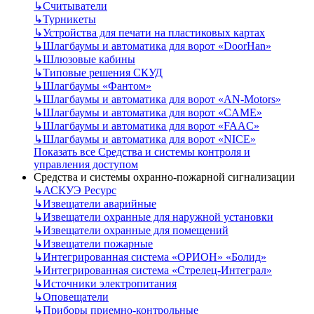
↳
Считыватели
↳
Турникеты
↳
Устройства для печати на пластиковых картах
↳
Шлагбаумы и автоматика для ворот «DoorHan»
↳
Шлюзовые кабины
↳
Типовые решения СКУД
↳
Шлагбаумы «Фантом»
↳
Шлагбаумы и автоматика для ворот «AN-Motors»
↳
Шлагбаумы и автоматика для ворот «CAME»
↳
Шлагбаумы и автоматика для ворот «FAAC»
↳
Шлагбаумы и автоматика для ворот «NICE»
Показать все Средства и системы контроля и
управления доступом
Средства и системы охранно-пожарной сигнализации
↳
АСКУЭ Ресурс
↳
Извещатели аварийные
↳
Извещатели охранные для наружной установки
↳
Извещатели охранные для помещений
↳
Извещатели пожарные
↳
Интегрированная система «ОРИОН» «Болид»
↳
Интегрированная система «Стрелец-Интеграл»
↳
Источники электропитания
↳
Оповещатели
↳
Приборы приемно-контрольные