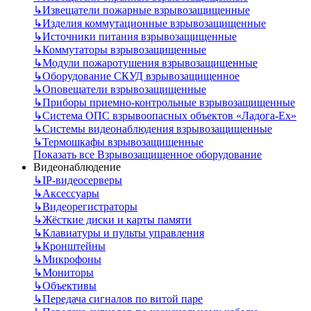
↳
Извещатели пожарные взрывозащищенные
↳
Изделия коммутационные взрывозащищенные
↳
Источники питания взрывозащищенные
↳
Коммутаторы взрывозащищенные
↳
Модули пожаротушения взрывозащищенные
↳
Оборудование СКУД взрывозащищенное
↳
Оповещатели взрывозащищенные
↳
Приборы приемно-контрольные взрывозащищенные
↳
Система ОПС взрывоопасных объектов «Ладога-Ex»
↳
Системы видеонаблюдения взрывозащищенные
↳
Термошкафы взрывозащищенные
Показать все Взрывозащищенное оборудование
Видеонаблюдение
↳
IP-видеосерверы
↳
Аксессуары
↳
Видеорегистраторы
↳
Жёсткие диски и карты памяти
↳
Клавиатуры и пульты управления
↳
Кронштейны
↳
Микрофоны
↳
Мониторы
↳
Объективы
↳
Передача сигналов по витой паре