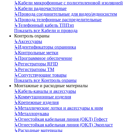
↳
Кабели микрофонные с полиэтиленовой изоляцией
↳
Кабели радиочастотные
↳
Провода соединительные для видео/аудиосистем
↳
Провода телефонные распределительные
↳
Телефонный кабель ТППэп
Показать все Кабели и провода
Контроль охраны
↳
Аксессуары
↳
Идентификаторы охранника
↳
Контрольные метки
↳
Программное обеспечение
↳
Регистраторы RFID
↳
Регистраторы ТМ
↳
Сопутствующие товары
Показать все Контроль охраны
Монтажные и расходные материалы
↳
Кабель-каналы и аксессуары
↳
Коммутационные изделия
↳
Крепежные изделия
↳
Металлические лотки и аксессуары к ним
↳
Металлорукава
↳
Огнестойкая кабельная линия (ОКЛ) Гефест
↳
Огнестойкая кабельная линия (ОКЛ) Экопласт
↳
Расходные материалы