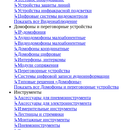
↳
Устройства защиты линий
↳
Устройства инфракрасной подсветки
↳
Цифровые системы видеоконтроля
Показать все Видеонаблюдение
Домофоны и переговорные устройства
↳
IP-домофония
↳
Аудиодомофоны малоабонентные
↳
Видеодомофоны малоабонентные
↳
Домофоны координатные
↳
Домофоны цифровые
↳
Интерфоны, интеркомы
↳
Модули сопряжения
↳
Переговорные устройства
↳
Системы цифровой записи аудиоинформации
↳
Типовые решения «Домофоны»
Показать все Домофоны и переговорные устройства
Инструменты
↳
Аксессуары для пневмоинструмента
↳
Аксессуары для электроинструмента
↳
Измерительные инструменты
↳
Лестницы и стремянки
↳
Монтажные инструменты
↳
Пневмоинструменты