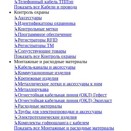
↳
Телефонный кабель ТППэп
Показать все Кабели и провода
Контроль охраны
↳
Аксессуары
↳
Идентификаторы охранника
↳
Контрольные метки
↳
Программное обеспечение
↳
Регистраторы RFID
↳
Регистраторы ТМ
↳
Сопутствующие товары
Показать все Контроль охраны
Монтажные и расходные материалы
↳
Кабель-каналы и аксессуары
↳
Коммутационные изделия
↳
Крепежные изделия
↳
Металлические лотки и аксессуары к ним
↳
Металлорукава
↳
Огнестойкая кабельная линия (ОКЛ) Гефест
↳
Огнестойкая кабельная линия (ОКЛ) Экопласт
↳
Расходные материалы
↳
Трубы для электропроводки и аксессуары
↳
Электротехнические изделия
↳
Комплекты гофрошланга с кабелем
Показать все Монтажные и расходные материалы