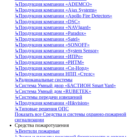
↳
Продукция компании «ADEMCO»
↳
Продукция компании «Ajax Systems»
↳
Продукция компании «Apollo Fire Detectors»
↳
Продукция компании «DSC»
↳
Продукция компании «NAVIgard»
↳
Продукция компании «Paradox»
↳
Продукция компании «Satel»
↳
Продукция компании «SONOFF»
↳
Продукция компании «System Sensor»
↳
Продукция компании «ИПРо»
↳
Продукция компании «РИТМ»
↳
Продукция компании «Си-Норд»
↳
Продукция компании НПП «Стелс»
↳
Радиоканальные системы
↳
Система Умный двор «БАСТИОН Smart Yard»
↳
Система Умный дом «RUBETEK»
↳
Системы передачи извещений
↳
Продукция компании «Hikvision»
↳
Типовые решения ОПС
Показать все Средства и системы охранно-пожарной
сигнализации
Средства пожаротушения
↳
Вентили пожарные
↳
Знаки и плакаты пожарной безопасности и охраны