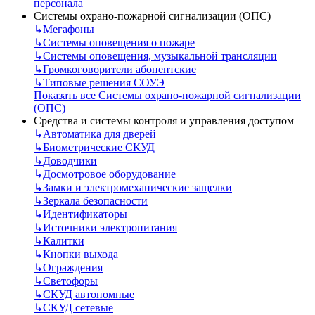
персонала
Системы охрано-пожарной сигнализации (ОПС)
↳
Мегафоны
↳
Системы оповещения о пожаре
↳
Системы оповещения, музыкальной трансляции
↳
Громкоговорители абонентские
↳
Типовые решения СОУЭ
Показать все Системы охрано-пожарной сигнализации
(ОПС)
Средства и системы контроля и управления доступом
↳
Автоматика для дверей
↳
Биометрические СКУД
↳
Доводчики
↳
Досмотровое оборудование
↳
Замки и электромеханические защелки
↳
Зеркала безопасности
↳
Идентификаторы
↳
Источники электропитания
↳
Калитки
↳
Кнопки выхода
↳
Ограждения
↳
Светофоры
↳
СКУД автономные
↳
СКУД сетевые