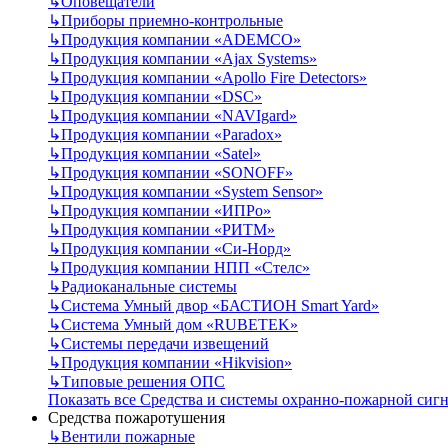
↳
Оповещатели
↳
Приборы приемно-контрольные
↳
Продукция компании «ADEMCO»
↳
Продукция компании «Ajax Systems»
↳
Продукция компании «Apollo Fire Detectors»
↳
Продукция компании «DSC»
↳
Продукция компании «NAVIgard»
↳
Продукция компании «Paradox»
↳
Продукция компании «Satel»
↳
Продукция компании «SONOFF»
↳
Продукция компании «System Sensor»
↳
Продукция компании «ИПРо»
↳
Продукция компании «РИТМ»
↳
Продукция компании «Си-Норд»
↳
Продукция компании НПП «Стелс»
↳
Радиоканальные системы
↳
Система Умный двор «БАСТИОН Smart Yard»
↳
Система Умный дом «RUBETEK»
↳
Системы передачи извещений
↳
Продукция компании «Hikvision»
↳
Типовые решения ОПС
Показать все Средства и системы охранно-пожарной сиг
Средства пожаротушения
↳
Вентили пожарные