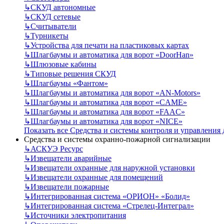
↳
СКУД автономные
↳
СКУД сетевые
↳
Считыватели
↳
Турникеты
↳
Устройства для печати на пластиковых картах
↳
Шлагбаумы и автоматика для ворот «DoorHan»
↳
Шлюзовые кабины
↳
Типовые решения СКУД
↳
Шлагбаумы «Фантом»
↳
Шлагбаумы и автоматика для ворот «AN-Motors»
↳
Шлагбаумы и автоматика для ворот «CAME»
↳
Шлагбаумы и автоматика для ворот «FAAC»
↳
Шлагбаумы и автоматика для ворот «NICE»
Показать все Средства и системы контроля и управления
Средства и системы охранно-пожарной сигнализации
↳
АСКУЭ Ресурс
↳
Извещатели аварийные
↳
Извещатели охранные для наружной установки
↳
Извещатели охранные для помещений
↳
Извещатели пожарные
↳
Интегрированная система «ОРИОН» «Болид»
↳
Интегрированная система «Стрелец-Интеграл»
↳
Источники электропитания