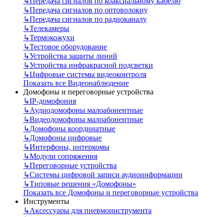
↳
Передача сигналов по коаксиальному кабелю
↳
Передача сигналов по оптоволокну
↳
Передача сигналов по радиоканалу
↳
Телекамеры
↳
Термокожухи
↳
Тестовое оборудование
↳
Устройства защиты линий
↳
Устройства инфракрасной подсветки
↳
Цифровые системы видеоконтроля
Показать все Видеонаблюдение
Домофоны и переговорные устройства
↳
IP-домофония
↳
Аудиодомофоны малоабонентные
↳
Видеодомофоны малоабонентные
↳
Домофоны координатные
↳
Домофоны цифровые
↳
Интерфоны, интеркомы
↳
Модули сопряжения
↳
Переговорные устройства
↳
Системы цифровой записи аудиоинформации
↳
Типовые решения «Домофоны»
Показать все Домофоны и переговорные устройства
Инструменты
↳
Аксессуары для пневмоинструмента