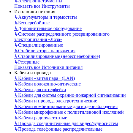
↳
Электроинструменты
Показать все Инструменты
Источники питания
↳
Аккумуляторы и термостаты
↳
Бесперебойные
↳
Дополнительное оборудование
↳
Система распределенного резервированного
электропитания «Лоза»
↳
Специализированные
↳
Стабилизаторы напряжения
↳
Стабилизированные (небесперебойные)
↳
Резервные
Показать все Источники питания
Кабели и провода
↳
Кабели «витая пара» (LAN)
↳
Кабели волоконно-оптические
↳
Кабели для интерфейса
↳
Кабели для систем охранно-пожарной сигнализации
↳
Кабели и провода электротехнические
↳
Кабели комбинированные для видеонаблюдения
↳
Кабели микрофонные с полиэтиленовой изоляцией
↳
Кабели радиочастотные
↳
Провода соединительные для видео/аудиосистем
↳
Провода телефонные распределительные