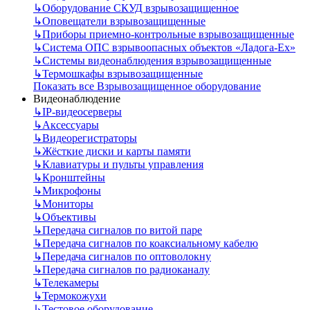
↳
Оборудование СКУД взрывозащищенное
↳
Оповещатели взрывозащищенные
↳
Приборы приемно-контрольные взрывозащищенные
↳
Система ОПС взрывоопасных объектов «Ладога-Ex»
↳
Системы видеонаблюдения взрывозащищенные
↳
Термошкафы взрывозащищенные
Показать все Взрывозащищенное оборудование
Видеонаблюдение
↳
IP-видеосерверы
↳
Аксессуары
↳
Видеорегистраторы
↳
Жёсткие диски и карты памяти
↳
Клавиатуры и пульты управления
↳
Кронштейны
↳
Микрофоны
↳
Мониторы
↳
Объективы
↳
Передача сигналов по витой паре
↳
Передача сигналов по коаксиальному кабелю
↳
Передача сигналов по оптоволокну
↳
Передача сигналов по радиоканалу
↳
Телекамеры
↳
Термокожухи
↳
Тестовое оборудование