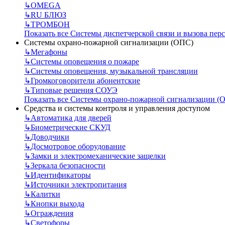
↳
OMEGA
↳
RU БЛЮЗ
↳
ТРОМБОН
Показать все Системы диспетчерской связи и вызова пер
Системы охрано-пожарной сигнализации (ОПС)
↳
Мегафоны
↳
Системы оповещения о пожаре
↳
Системы оповещения, музыкальной трансляции
↳
Громкоговорители абонентские
↳
Типовые решения СОУЭ
Показать все Системы охрано-пожарной сигнализации (
Средства и системы контроля и управления доступом
↳
Автоматика для дверей
↳
Биометрические СКУД
↳
Доводчики
↳
Досмотровое оборудование
↳
Замки и электромеханические защелки
↳
Зеркала безопасности
↳
Идентификаторы
↳
Источники электропитания
↳
Калитки
↳
Кнопки выхода
↳
Ограждения
↳
Светофоры