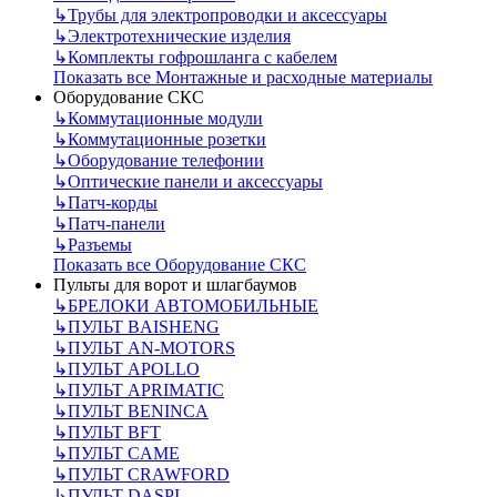
↳
Трубы для электропроводки и аксессуары
↳
Электротехнические изделия
↳
Комплекты гофрошланга с кабелем
Показать все Монтажные и расходные материалы
Оборудование СКС
↳
Коммутационные модули
↳
Коммутационные розетки
↳
Оборудование телефонии
↳
Оптические панели и аксессуары
↳
Патч-корды
↳
Патч-панели
↳
Разъемы
Показать все Оборудование СКС
Пульты для ворот и шлагбаумов
↳
БРЕЛОКИ АВТОМОБИЛЬНЫЕ
↳
ПУЛЬТ BAISHENG
↳
ПУЛЬТ AN-MOTORS
↳
ПУЛЬТ APOLLO
↳
ПУЛЬТ APRIMATIC
↳
ПУЛЬТ BENINCA
↳
ПУЛЬТ BFT
↳
ПУЛЬТ CAME
↳
ПУЛЬТ CRAWFORD
↳
ПУЛЬТ DASPI