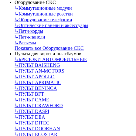
Оборудование СКС
↳
Коммутационные модули
↳
Коммутационные розетки
↳
Оборудование телефонии
↳
Оптические панели и аксессуары
↳
Патч-корды
↳
Патч-панели
↳
Разъемы
Показать все Оборудование СКС
Пульты для ворот и шлагбаумов
↳
БРЕЛОКИ АВТОМОБИЛЬНЫЕ
↳
ПУЛЬТ BAISHENG
↳
ПУЛЬТ AN-MOTORS
↳
ПУЛЬТ APOLLO
↳
ПУЛЬТ APRIMATIC
↳
ПУЛЬТ BENINCA
↳
ПУЛЬТ BFT
↳
ПУЛЬТ CAME
↳
ПУЛЬТ CRAWFORD
↳
ПУЛЬТ DASPI
↳
ПУЛЬТ DEA
↳
ПУЛЬТ DITEC
↳
ПУЛЬТ DOORHAN
↳
ПУЛЬТ ECOSTAR