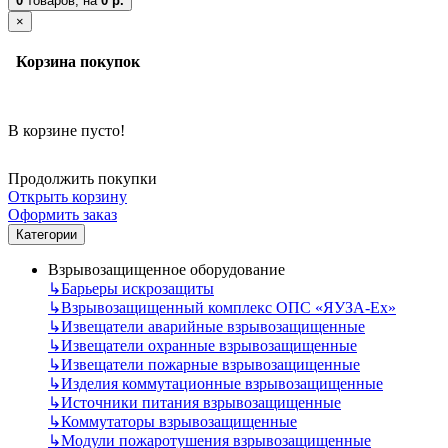
0
товаров,
на
0 р.
×
Корзина покупок
В корзине пусто!
Продолжить покупки
Открыть корзину
Оформить заказ
Категории
Взрывозащищенное оборудование
↳
Барьеры искрозащиты
↳
Взрывозащищенный комплекс ОПС «ЯУЗА-Ех»
↳
Извещатели аварийные взрывозащищенные
↳
Извещатели охранные взрывозащищенные
↳
Извещатели пожарные взрывозащищенные
↳
Изделия коммутационные взрывозащищенные
↳
Источники питания взрывозащищенные
↳
Коммутаторы взрывозащищенные
↳
Модули пожаротушения взрывозащищенные