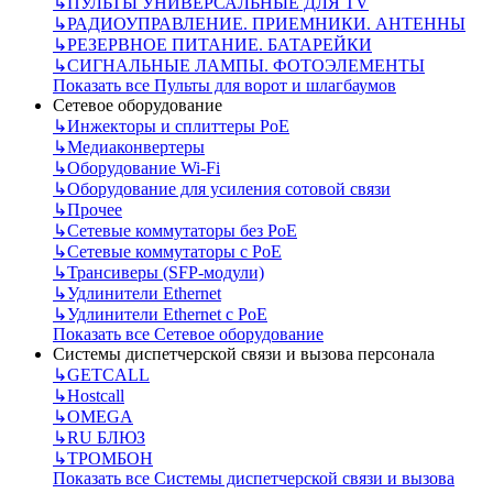
↳
ПУЛЬТЫ УНИВЕРСАЛЬНЫЕ ДЛЯ TV
↳
РАДИОУПРАВЛЕНИЕ. ПРИЕМНИКИ. АНТЕННЫ
↳
РЕЗЕРВНОЕ ПИТАНИЕ. БАТАРЕЙКИ
↳
СИГНАЛЬНЫЕ ЛАМПЫ. ФОТОЭЛЕМЕНТЫ
Показать все Пульты для ворот и шлагбаумов
Сетевое оборудование
↳
Инжекторы и сплиттеры РоЕ
↳
Медиаконвертеры
↳
Оборудование Wi-Fi
↳
Оборудование для усиления сотовой связи
↳
Прочее
↳
Сетевые коммутаторы без РоЕ
↳
Сетевые коммутаторы с РоЕ
↳
Трансиверы (SFP-модули)
↳
Удлинители Ethernet
↳
Удлинители Ethernet с PoE
Показать все Сетевое оборудование
Системы диспетчерской связи и вызова персонала
↳
GETCALL
↳
Hostcall
↳
OMEGA
↳
RU БЛЮЗ
↳
ТРОМБОН
Показать все Системы диспетчерской связи и вызова