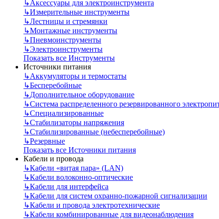
↳
Аксессуары для электроинструмента
↳
Измерительные инструменты
↳
Лестницы и стремянки
↳
Монтажные инструменты
↳
Пневмоинструменты
↳
Электроинструменты
Показать все Инструменты
Источники питания
↳
Аккумуляторы и термостаты
↳
Бесперебойные
↳
Дополнительное оборудование
↳
Система распределенного резервированного электропи
↳
Специализированные
↳
Стабилизаторы напряжения
↳
Стабилизированные (небесперебойные)
↳
Резервные
Показать все Источники питания
Кабели и провода
↳
Кабели «витая пара» (LAN)
↳
Кабели волоконно-оптические
↳
Кабели для интерфейса
↳
Кабели для систем охранно-пожарной сигнализации
↳
Кабели и провода электротехнические
↳
Кабели комбинированные для видеонаблюдения