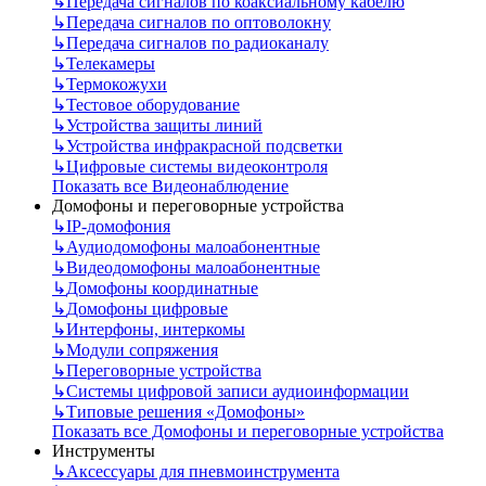
↳
Передача сигналов по коаксиальному кабелю
↳
Передача сигналов по оптоволокну
↳
Передача сигналов по радиоканалу
↳
Телекамеры
↳
Термокожухи
↳
Тестовое оборудование
↳
Устройства защиты линий
↳
Устройства инфракрасной подсветки
↳
Цифровые системы видеоконтроля
Показать все Видеонаблюдение
Домофоны и переговорные устройства
↳
IP-домофония
↳
Аудиодомофоны малоабонентные
↳
Видеодомофоны малоабонентные
↳
Домофоны координатные
↳
Домофоны цифровые
↳
Интерфоны, интеркомы
↳
Модули сопряжения
↳
Переговорные устройства
↳
Системы цифровой записи аудиоинформации
↳
Типовые решения «Домофоны»
Показать все Домофоны и переговорные устройства
Инструменты
↳
Аксессуары для пневмоинструмента