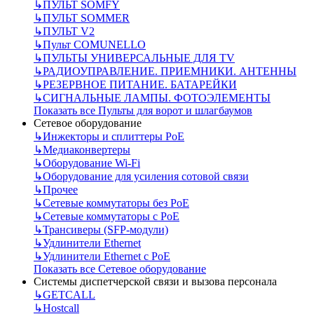
↳
ПУЛЬТ SOMFY
↳
ПУЛЬТ SOMMER
↳
ПУЛЬТ V2
↳
Пульт СOMUNELLO
↳
ПУЛЬТЫ УНИВЕРСАЛЬНЫЕ ДЛЯ TV
↳
РАДИОУПРАВЛЕНИЕ. ПРИЕМНИКИ. АНТЕННЫ
↳
РЕЗЕРВНОЕ ПИТАНИЕ. БАТАРЕЙКИ
↳
СИГНАЛЬНЫЕ ЛАМПЫ. ФОТОЭЛЕМЕНТЫ
Показать все Пульты для ворот и шлагбаумов
Сетевое оборудование
↳
Инжекторы и сплиттеры РоЕ
↳
Медиаконвертеры
↳
Оборудование Wi-Fi
↳
Оборудование для усиления сотовой связи
↳
Прочее
↳
Сетевые коммутаторы без РоЕ
↳
Сетевые коммутаторы с РоЕ
↳
Трансиверы (SFP-модули)
↳
Удлинители Ethernet
↳
Удлинители Ethernet с PoE
Показать все Сетевое оборудование
Системы диспетчерской связи и вызова персонала
↳
GETCALL
↳
Hostcall