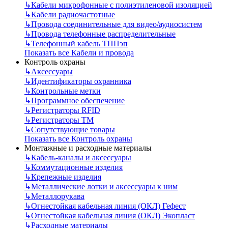
↳
Кабели микрофонные с полиэтиленовой изоляцией
↳
Кабели радиочастотные
↳
Провода соединительные для видео/аудиосистем
↳
Провода телефонные распределительные
↳
Телефонный кабель ТППэп
Показать все Кабели и провода
Контроль охраны
↳
Аксессуары
↳
Идентификаторы охранника
↳
Контрольные метки
↳
Программное обеспечение
↳
Регистраторы RFID
↳
Регистраторы ТМ
↳
Сопутствующие товары
Показать все Контроль охраны
Монтажные и расходные материалы
↳
Кабель-каналы и аксессуары
↳
Коммутационные изделия
↳
Крепежные изделия
↳
Металлические лотки и аксессуары к ним
↳
Металлорукава
↳
Огнестойкая кабельная линия (ОКЛ) Гефест
↳
Огнестойкая кабельная линия (ОКЛ) Экопласт
↳
Расходные материалы