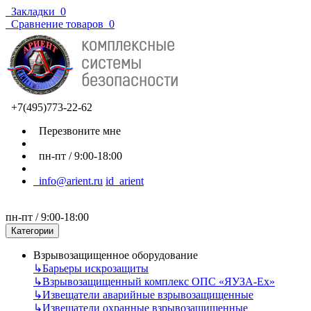
Закладки
0
Сравнение товаров
0
+7(495)773-22-62
Перезвоните мне
пн-пт / 9:00-18:00
info@arient.ru
id_arient
пн-пт / 9:00-18:00
Категории
Взрывозащищенное оборудование
↳
Барьеры искрозащиты
↳
Взрывозащищенный комплекс ОПС «ЯУЗА-Ех»
↳
Извещатели аварийные взрывозащищенные
↳
Извещатели охранные взрывозащищенные