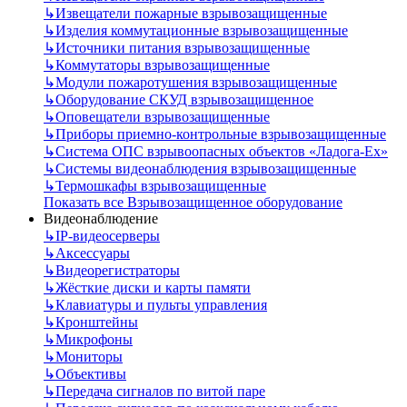
↳
Извещатели пожарные взрывозащищенные
↳
Изделия коммутационные взрывозащищенные
↳
Источники питания взрывозащищенные
↳
Коммутаторы взрывозащищенные
↳
Модули пожаротушения взрывозащищенные
↳
Оборудование СКУД взрывозащищенное
↳
Оповещатели взрывозащищенные
↳
Приборы приемно-контрольные взрывозащищенные
↳
Система ОПС взрывоопасных объектов «Ладога-Ex»
↳
Системы видеонаблюдения взрывозащищенные
↳
Термошкафы взрывозащищенные
Показать все Взрывозащищенное оборудование
Видеонаблюдение
↳
IP-видеосерверы
↳
Аксессуары
↳
Видеорегистраторы
↳
Жёсткие диски и карты памяти
↳
Клавиатуры и пульты управления
↳
Кронштейны
↳
Микрофоны
↳
Мониторы
↳
Объективы
↳
Передача сигналов по витой паре