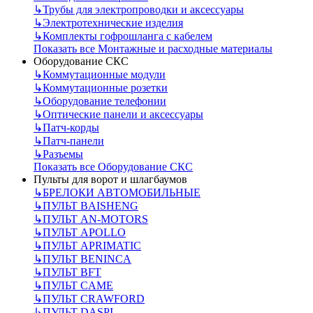
↳
Трубы для электропроводки и аксессуары
↳
Электротехнические изделия
↳
Комплекты гофрошланга с кабелем
Показать все Монтажные и расходные материалы
Оборудование СКС
↳
Коммутационные модули
↳
Коммутационные розетки
↳
Оборудование телефонии
↳
Оптические панели и аксессуары
↳
Патч-корды
↳
Патч-панели
↳
Разъемы
Показать все Оборудование СКС
Пульты для ворот и шлагбаумов
↳
БРЕЛОКИ АВТОМОБИЛЬНЫЕ
↳
ПУЛЬТ BAISHENG
↳
ПУЛЬТ AN-MOTORS
↳
ПУЛЬТ APOLLO
↳
ПУЛЬТ APRIMATIC
↳
ПУЛЬТ BENINCA
↳
ПУЛЬТ BFT
↳
ПУЛЬТ CAME
↳
ПУЛЬТ CRAWFORD
↳
ПУЛЬТ DASPI