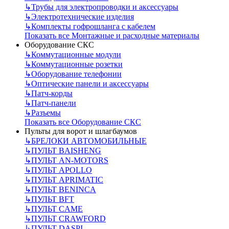
↳
Трубы для электропроводки и аксессуары
↳
Электротехнические изделия
↳
Комплекты гофрошланга с кабелем
Показать все Монтажные и расходные материалы
Оборудование СКС
↳
Коммутационные модули
↳
Коммутационные розетки
↳
Оборудование телефонии
↳
Оптические панели и аксессуары
↳
Патч-корды
↳
Патч-панели
↳
Разъемы
Показать все Оборудование СКС
Пульты для ворот и шлагбаумов
↳
БРЕЛОКИ АВТОМОБИЛЬНЫЕ
↳
ПУЛЬТ BAISHENG
↳
ПУЛЬТ AN-MOTORS
↳
ПУЛЬТ APOLLO
↳
ПУЛЬТ APRIMATIC
↳
ПУЛЬТ BENINCA
↳
ПУЛЬТ BFT
↳
ПУЛЬТ CAME
↳
ПУЛЬТ CRAWFORD
↳
ПУЛЬТ DASPI