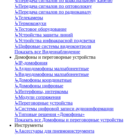
↳
Передача сигналов по коаксиальному кабелю
↳
Передача сигналов по оптоволокну
↳
Передача сигналов по радиоканалу
↳
Телекамеры
↳
Термокожухи
↳
Тестовое оборудование
↳
Устройства защиты линий
↳
Устройства инфракрасной подсветки
↳
Цифровые системы видеоконтроля
Показать все Видеонаблюдение
Домофоны и переговорные устройства
↳
IP-домофония
↳
Аудиодомофоны малоабонентные
↳
Видеодомофоны малоабонентные
↳
Домофоны координатные
↳
Домофоны цифровые
↳
Интерфоны, интеркомы
↳
Модули сопряжения
↳
Переговорные устройства
↳
Системы цифровой записи аудиоинформации
↳
Типовые решения «Домофоны»
Показать все Домофоны и переговорные устройства
Инструменты
↳
Аксессуары для пневмоинструмента