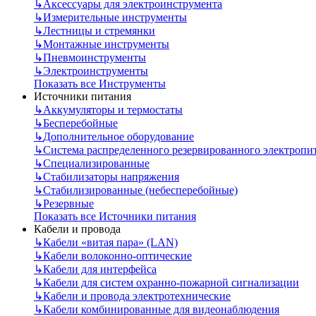
↳
Аксессуары для электроинструмента
↳
Измерительные инструменты
↳
Лестницы и стремянки
↳
Монтажные инструменты
↳
Пневмоинструменты
↳
Электроинструменты
Показать все Инструменты
Источники питания
↳
Аккумуляторы и термостаты
↳
Бесперебойные
↳
Дополнительное оборудование
↳
Система распределенного резервированного электропи
↳
Специализированные
↳
Стабилизаторы напряжения
↳
Стабилизированные (небесперебойные)
↳
Резервные
Показать все Источники питания
Кабели и провода
↳
Кабели «витая пара» (LAN)
↳
Кабели волоконно-оптические
↳
Кабели для интерфейса
↳
Кабели для систем охранно-пожарной сигнализации
↳
Кабели и провода электротехнические
↳
Кабели комбинированные для видеонаблюдения