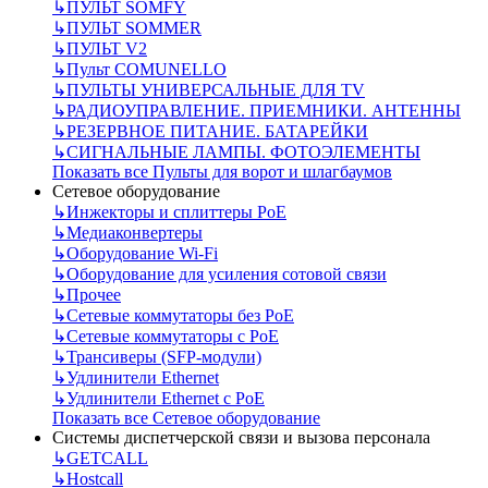
↳
ПУЛЬТ SOMFY
↳
ПУЛЬТ SOMMER
↳
ПУЛЬТ V2
↳
Пульт СOMUNELLO
↳
ПУЛЬТЫ УНИВЕРСАЛЬНЫЕ ДЛЯ TV
↳
РАДИОУПРАВЛЕНИЕ. ПРИЕМНИКИ. АНТЕННЫ
↳
РЕЗЕРВНОЕ ПИТАНИЕ. БАТАРЕЙКИ
↳
СИГНАЛЬНЫЕ ЛАМПЫ. ФОТОЭЛЕМЕНТЫ
Показать все Пульты для ворот и шлагбаумов
Сетевое оборудование
↳
Инжекторы и сплиттеры РоЕ
↳
Медиаконвертеры
↳
Оборудование Wi-Fi
↳
Оборудование для усиления сотовой связи
↳
Прочее
↳
Сетевые коммутаторы без РоЕ
↳
Сетевые коммутаторы с РоЕ
↳
Трансиверы (SFP-модули)
↳
Удлинители Ethernet
↳
Удлинители Ethernet с PoE
Показать все Сетевое оборудование
Системы диспетчерской связи и вызова персонала
↳
GETCALL
↳
Hostcall