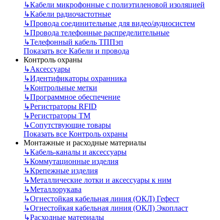
↳
Кабели микрофонные с полиэтиленовой изоляцией
↳
Кабели радиочастотные
↳
Провода соединительные для видео/аудиосистем
↳
Провода телефонные распределительные
↳
Телефонный кабель ТППэп
Показать все Кабели и провода
Контроль охраны
↳
Аксессуары
↳
Идентификаторы охранника
↳
Контрольные метки
↳
Программное обеспечение
↳
Регистраторы RFID
↳
Регистраторы ТМ
↳
Сопутствующие товары
Показать все Контроль охраны
Монтажные и расходные материалы
↳
Кабель-каналы и аксессуары
↳
Коммутационные изделия
↳
Крепежные изделия
↳
Металлические лотки и аксессуары к ним
↳
Металлорукава
↳
Огнестойкая кабельная линия (ОКЛ) Гефест
↳
Огнестойкая кабельная линия (ОКЛ) Экопласт
↳
Расходные материалы