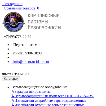
Закладки
0
Сравнение товаров
0
+7(495)773-22-62
Перезвоните мне
пн-пт / 9:00-18:00
info@arient.ru
id_arient
пн-пт / 9:00-18:00
Категории
Взрывозащищенное оборудование
↳
Барьеры искрозащиты
↳
Взрывозащищенный комплекс ОПС «ЯУЗА-Ех»
↳
Извещатели аварийные взрывозащищенные
↳
Извещатели охранные взрывозащищенные