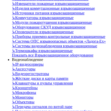
↳
Извещатели пожарные взрывозащищенные
↳
Изделия коммутационные взрывозащищенные
↳
Источники питания взрывозащищенные
↳
Коммутаторы взрывозащищенные
↳
Модули пожаротушения взрывозащищенные
↳
Оборудование СКУД взрывозащищенное
↳
Оповещатели взрывозащищенные
↳
Приборы приемно-контрольные взрывозащищенные
↳
Система ОПС взрывоопасных объектов «Ладога-Ex»
↳
Системы видеонаблюдения взрывозащищенные
↳
Термошкафы взрывозащищенные
Показать все Взрывозащищенное оборудование
Видеонаблюдение
↳
IP-видеосерверы
↳
Аксессуары
↳
Видеорегистраторы
↳
Жёсткие диски и карты памяти
↳
Клавиатуры и пульты управления
↳
Кронштейны
↳
Микрофоны
↳
Мониторы
↳
Объективы
↳
Передача сигналов по витой паре