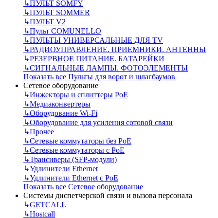
↳
ПУЛЬТ SOMFY
↳
ПУЛЬТ SOMMER
↳
ПУЛЬТ V2
↳
Пульт СOMUNELLO
↳
ПУЛЬТЫ УНИВЕРСАЛЬНЫЕ ДЛЯ TV
↳
РАДИОУПРАВЛЕНИЕ. ПРИЕМНИКИ. АНТЕННЫ
↳
РЕЗЕРВНОЕ ПИТАНИЕ. БАТАРЕЙКИ
↳
СИГНАЛЬНЫЕ ЛАМПЫ. ФОТОЭЛЕМЕНТЫ
Показать все Пульты для ворот и шлагбаумов
Сетевое оборудование
↳
Инжекторы и сплиттеры РоЕ
↳
Медиаконвертеры
↳
Оборудование Wi-Fi
↳
Оборудование для усиления сотовой связи
↳
Прочее
↳
Сетевые коммутаторы без РоЕ
↳
Сетевые коммутаторы с РоЕ
↳
Трансиверы (SFP-модули)
↳
Удлинители Ethernet
↳
Удлинители Ethernet с PoE
Показать все Сетевое оборудование
Системы диспетчерской связи и вызова персонала
↳
GETCALL
↳
Hostcall