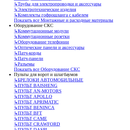
↳
Трубы для электропроводки и аксессуары
↳
Электротехнические изделия
↳
Комплекты гофрошланга с кабелем
Показать все Монтажные и расходные материалы
Оборудование СКС
↳
Коммутационные модули
↳
Коммутационные розетки
↳
Оборудование телефонии
↳
Оптические панели и аксессуары
↳
Патч-корды
↳
Патч-панели
↳
Разъемы
Показать все Оборудование СКС
Пульты для ворот и шлагбаумов
↳
БРЕЛОКИ АВТОМОБИЛЬНЫЕ
↳
ПУЛЬТ BAISHENG
↳
ПУЛЬТ AN-MOTORS
↳
ПУЛЬТ APOLLO
↳
ПУЛЬТ APRIMATIC
↳
ПУЛЬТ BENINCA
↳
ПУЛЬТ BFT
↳
ПУЛЬТ CAME
↳
ПУЛЬТ CRAWFORD
↳
ПУЛЬТ DASPI