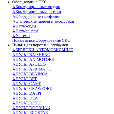
Оборудование СКС
↳
Коммутационные модули
↳
Коммутационные розетки
↳
Оборудование телефонии
↳
Оптические панели и аксессуары
↳
Патч-корды
↳
Патч-панели
↳
Разъемы
Показать все Оборудование СКС
Пульты для ворот и шлагбаумов
↳
БРЕЛОКИ АВТОМОБИЛЬНЫЕ
↳
ПУЛЬТ BAISHENG
↳
ПУЛЬТ AN-MOTORS
↳
ПУЛЬТ APOLLO
↳
ПУЛЬТ APRIMATIC
↳
ПУЛЬТ BENINCA
↳
ПУЛЬТ BFT
↳
ПУЛЬТ CAME
↳
ПУЛЬТ CRAWFORD
↳
ПУЛЬТ DASPI
↳
ПУЛЬТ DEA
↳
ПУЛЬТ DITEC
↳
ПУЛЬТ DOORHAN
↳
ПУЛЬТ ECOSTAR