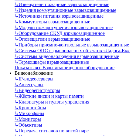
↳
Извещатели пожарные взрывозащищенные
↳
Изделия коммутационные взрывозащищенные
↳
Источники питания взрывозащищенные
↳
Коммутаторы взрывозащищенные
↳
Модули пожаротушения взрывозащищенные
↳
Оборудование СКУД взрывозащищенное
↳
Оповещатели взрывозащищенные
↳
Приборы приемно-контрольные взрывозащищенные
↳
Система ОПС взрывоопасных объектов «Ладога-Ex»
↳
Системы видеонаблюдения взрывозащищенные
↳
Термошкафы взрывозащищенные
Показать все Взрывозащищенное оборудование
Видеонаблюдение
↳
IP-видеосерверы
↳
Аксессуары
↳
Видеорегистраторы
↳
Жёсткие диски и карты памяти
↳
Клавиатуры и пульты управления
↳
Кронштейны
↳
Микрофоны
↳
Мониторы
↳
Объективы
↳
Передача сигналов по витой паре