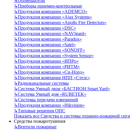
↳
Оповещатели
↳
Приборы приемно-контрольные
↳
Продукция компании «ADEMCO»
↳
Продукция компании «Ajax Systems»
↳
Продукция компании «Apollo Fire Detectors»
↳
Продукция компании «DSC»
↳
Продукция компании «NAVIgard»
↳
Продукция компании «Paradox»
↳
Продукция компании «Satel»
↳
Продукция компании «SONOFF»
↳
Продукция компании «System Sensor»
↳
Продукция компании «ИПРо»
↳
Продукция компании «РИТМ»
↳
Продукция компании «Си-Норд»
↳
Продукция компании НПП «Стелс»
↳
Радиоканальные системы
↳
Система Умный двор «БАСТИОН Smart Yard»
↳
Система Умный дом «RUBETEK»
↳
Системы передачи извещений
↳
Продукция компании «Hikvision»
↳
Типовые решения ОПС
Показать все Средства и системы охранно-пожарной сиг
Средства пожаротушения
↳
Вентили пожарные