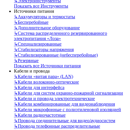
↳
Электроинструменты
Показать все Инструменты
Источники питания
↳
Аккумуляторы и термостаты
↳
Бесперебойные
↳
Дополнительное оборудование
↳
Система распределенного резервированного
электропитания «Лоза»
↳
Специализированные
↳
Стабилизаторы напряжения
↳
Стабилизированные (небесперебойные)
↳
Резервные
Показать все Источники питания
Кабели и провода
↳
Кабели «витая пара» (LAN)
↳
Кабели волоконно-оптические
↳
Кабели для интерфейса
↳
Кабели для систем охранно-пожарной сигнализации
↳
Кабели и провода электротехнические
↳
Кабели комбинированные для видеонаблюдения
↳
Кабели микрофонные с полиэтиленовой изоляцией
↳
Кабели радиочастотные
↳
Провода соединительные для видео/аудиосистем
↳
Провода телефонные распределительные