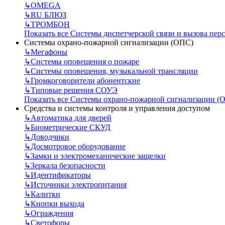
↳
OMEGA
↳
RU БЛЮЗ
↳
ТРОМБОН
Показать все Системы диспетчерской связи и вызова пер
Системы охрано-пожарной сигнализации (ОПС)
↳
Мегафоны
↳
Системы оповещения о пожаре
↳
Системы оповещения, музыкальной трансляции
↳
Громкоговорители абонентские
↳
Типовые решения СОУЭ
Показать все Системы охрано-пожарной сигнализации (
Средства и системы контроля и управления доступом
↳
Автоматика для дверей
↳
Биометрические СКУД
↳
Доводчики
↳
Досмотровое оборудование
↳
Замки и электромеханические защелки
↳
Зеркала безопасности
↳
Идентификаторы
↳
Источники электропитания
↳
Калитки
↳
Кнопки выхода
↳
Ограждения
↳
Светофоры