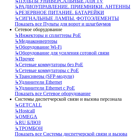
↳
ПУЛЬТЫ УНИВЕРСАЛЬНЫЕ ДЛЯ TV
↳
РАДИОУПРАВЛЕНИЕ. ПРИЕМНИКИ. АНТЕННЫ
↳
РЕЗЕРВНОЕ ПИТАНИЕ. БАТАРЕЙКИ
↳
СИГНАЛЬНЫЕ ЛАМПЫ. ФОТОЭЛЕМЕНТЫ
Показать все Пульты для ворот и шлагбаумов
Сетевое оборудование
↳
Инжекторы и сплиттеры РоЕ
↳
Медиаконвертеры
↳
Оборудование Wi-Fi
↳
Оборудование для усиления сотовой связи
↳
Прочее
↳
Сетевые коммутаторы без РоЕ
↳
Сетевые коммутаторы с РоЕ
↳
Трансиверы (SFP-модули)
↳
Удлинители Ethernet
↳
Удлинители Ethernet с PoE
Показать все Сетевое оборудование
Системы диспетчерской связи и вызова персонала
↳
GETCALL
↳
Hostcall
↳
OMEGA
↳
RU БЛЮЗ
↳
ТРОМБОН
Показать все Системы диспетчерской связи и вызова