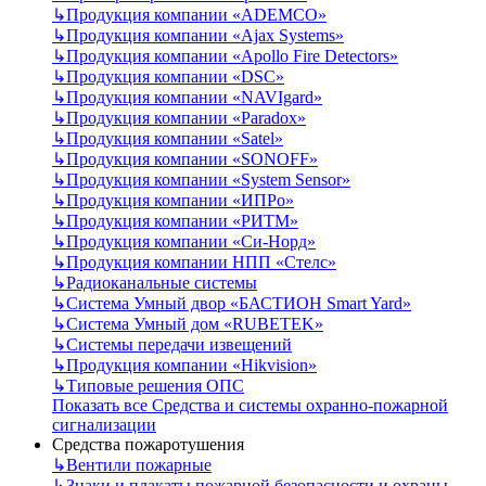
↳
Продукция компании «ADEMCO»
↳
Продукция компании «Ajax Systems»
↳
Продукция компании «Apollo Fire Detectors»
↳
Продукция компании «DSC»
↳
Продукция компании «NAVIgard»
↳
Продукция компании «Paradox»
↳
Продукция компании «Satel»
↳
Продукция компании «SONOFF»
↳
Продукция компании «System Sensor»
↳
Продукция компании «ИПРо»
↳
Продукция компании «РИТМ»
↳
Продукция компании «Си-Норд»
↳
Продукция компании НПП «Стелс»
↳
Радиоканальные системы
↳
Система Умный двор «БАСТИОН Smart Yard»
↳
Система Умный дом «RUBETEK»
↳
Системы передачи извещений
↳
Продукция компании «Hikvision»
↳
Типовые решения ОПС
Показать все Средства и системы охранно-пожарной
сигнализации
Средства пожаротушения
↳
Вентили пожарные
↳
Знаки и плакаты пожарной безопасности и охраны