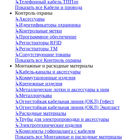
↳
Телефонный кабель ТППэп
Показать все Кабели и провода
Контроль охраны
↳
Аксессуары
↳
Идентификаторы охранника
↳
Контрольные метки
↳
Программное обеспечение
↳
Регистраторы RFID
↳
Регистраторы ТМ
↳
Сопутствующие товары
Показать все Контроль охраны
Монтажные и расходные материалы
↳
Кабель-каналы и аксессуары
↳
Коммутационные изделия
↳
Крепежные изделия
↳
Металлические лотки и аксессуары к ним
↳
Металлорукава
↳
Огнестойкая кабельная линия (ОКЛ) Гефест
↳
Огнестойкая кабельная линия (ОКЛ) Экопласт
↳
Расходные материалы
↳
Трубы для электропроводки и аксессуары
↳
Электротехнические изделия
↳
Комплекты гофрошланга с кабелем
Показать все Монтажные и расходные материалы