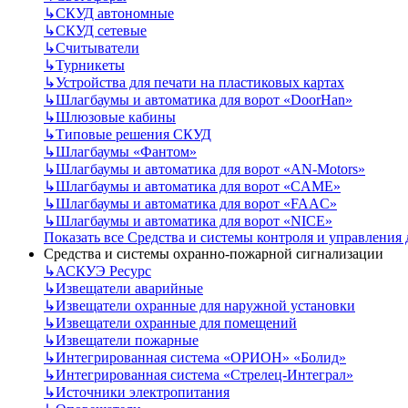
↳
СКУД автономные
↳
СКУД сетевые
↳
Считыватели
↳
Турникеты
↳
Устройства для печати на пластиковых картах
↳
Шлагбаумы и автоматика для ворот «DoorHan»
↳
Шлюзовые кабины
↳
Типовые решения СКУД
↳
Шлагбаумы «Фантом»
↳
Шлагбаумы и автоматика для ворот «AN-Motors»
↳
Шлагбаумы и автоматика для ворот «CAME»
↳
Шлагбаумы и автоматика для ворот «FAAC»
↳
Шлагбаумы и автоматика для ворот «NICE»
Показать все Средства и системы контроля и управления
Средства и системы охранно-пожарной сигнализации
↳
АСКУЭ Ресурс
↳
Извещатели аварийные
↳
Извещатели охранные для наружной установки
↳
Извещатели охранные для помещений
↳
Извещатели пожарные
↳
Интегрированная система «ОРИОН» «Болид»
↳
Интегрированная система «Стрелец-Интеграл»
↳
Источники электропитания