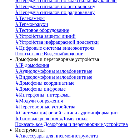
↳
Передача сигналов по коаксиальному кабелю
↳
Передача сигналов по оптоволокну
↳
Передача сигналов по радиоканалу
↳
Телекамеры
↳
Термокожухи
↳
Тестовое оборудование
↳
Устройства защиты линий
↳
Устройства инфракрасной подсветки
↳
Цифровые системы видеоконтроля
Показать все Видеонаблюдение
Домофоны и переговорные устройства
↳
IP-домофония
↳
Аудиодомофоны малоабонентные
↳
Видеодомофоны малоабонентные
↳
Домофоны координатные
↳
Домофоны цифровые
↳
Интерфоны, интеркомы
↳
Модули сопряжения
↳
Переговорные устройства
↳
Системы цифровой записи аудиоинформации
↳
Типовые решения «Домофоны»
Показать все Домофоны и переговорные устройства
Инструменты
↳
Аксессуары для пневмоинструмента