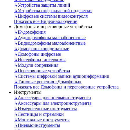
↳
Устройства защиты линий
↳
Устройства инфракрасной подсветки
↳
Цифровые системы видеоконтроля
Показать все Видеонаблюдение
Домофоны и переговорные устройства
↳
IP-домофония
↳
Аудиодомофоны малоабонентные
↳
Видеодомофоны малоабонентные
↳
Домофоны координатные
↳
Домофоны цифровые
↳
Интерфоны, интеркомы
↳
Модули сопряжения
↳
Переговорные устройства
↳
Системы цифровой записи аудиоинформации
↳
Типовые решения «Домофоны»
Показать все Домофоны и переговорные устройства
Инструменты
↳
Аксессуары для пневмоинструмента
↳
Аксессуары для электроинструмента
↳
Измерительные инструменты
↳
Лестницы и стремянки
↳
Монтажные инструменты
↳
Пневмоинструменты