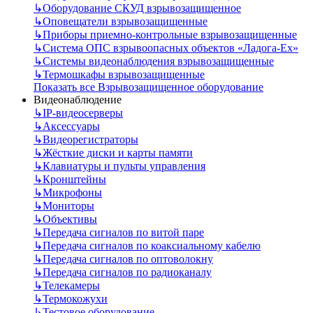
↳
Оборудование СКУД взрывозащищенное
↳
Оповещатели взрывозащищенные
↳
Приборы приемно-контрольные взрывозащищенные
↳
Система ОПС взрывоопасных объектов «Ладога-Ex»
↳
Системы видеонаблюдения взрывозащищенные
↳
Термошкафы взрывозащищенные
Показать все Взрывозащищенное оборудование
Видеонаблюдение
↳
IP-видеосерверы
↳
Аксессуары
↳
Видеорегистраторы
↳
Жёсткие диски и карты памяти
↳
Клавиатуры и пульты управления
↳
Кронштейны
↳
Микрофоны
↳
Мониторы
↳
Объективы
↳
Передача сигналов по витой паре
↳
Передача сигналов по коаксиальному кабелю
↳
Передача сигналов по оптоволокну
↳
Передача сигналов по радиоканалу
↳
Телекамеры
↳
Термокожухи
↳
Тестовое оборудование