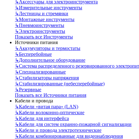
↳
Аксессуары для электроинструмента
↳
Измерительные инструменты
↳
Лестницы и стремянки
↳
Монтажные инструменты
↳
Пневмоинструменты
↳
Электроинструменты
Показать все Инструменты
Источники питания
↳
Аккумуляторы и термостаты
↳
Бесперебойные
↳
Дополнительное оборудование
↳
Система распределенного резервированного электропи
↳
Специализированные
↳
Стабилизаторы напряжения
↳
Стабилизированные (небесперебойные)
↳
Резервные
Показать все Источники питания
Кабели и провода
↳
Кабели «витая пара» (LAN)
↳
Кабели волоконно-оптические
↳
Кабели для интерфейса
↳
Кабели для систем охранно-пожарной сигнализации
↳
Кабели и провода электротехнические
↳
Кабели комбинированные для видеонаблюдения