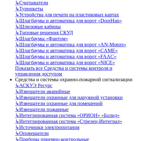
↳
Считыватели
↳
Турникеты
↳
Устройства для печати на пластиковых картах
↳
Шлагбаумы и автоматика для ворот «DoorHan»
↳
Шлюзовые кабины
↳
Типовые решения СКУД
↳
Шлагбаумы «Фантом»
↳
Шлагбаумы и автоматика для ворот «AN-Motors»
↳
Шлагбаумы и автоматика для ворот «CAME»
↳
Шлагбаумы и автоматика для ворот «FAAC»
↳
Шлагбаумы и автоматика для ворот «NICE»
Показать все Средства и системы контроля и
управления доступом
Средства и системы охранно-пожарной сигнализации
↳
АСКУЭ Ресурс
↳
Извещатели аварийные
↳
Извещатели охранные для наружной установки
↳
Извещатели охранные для помещений
↳
Извещатели пожарные
↳
Интегрированная система «ОРИОН» «Болид»
↳
Интегрированная система «Стрелец-Интеграл»
↳
Источники электропитания
↳
Оповещатели
↳
Приборы приемно-контрольные