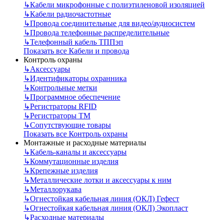
↳
Кабели микрофонные с полиэтиленовой изоляцией
↳
Кабели радиочастотные
↳
Провода соединительные для видео/аудиосистем
↳
Провода телефонные распределительные
↳
Телефонный кабель ТППэп
Показать все Кабели и провода
Контроль охраны
↳
Аксессуары
↳
Идентификаторы охранника
↳
Контрольные метки
↳
Программное обеспечение
↳
Регистраторы RFID
↳
Регистраторы ТМ
↳
Сопутствующие товары
Показать все Контроль охраны
Монтажные и расходные материалы
↳
Кабель-каналы и аксессуары
↳
Коммутационные изделия
↳
Крепежные изделия
↳
Металлические лотки и аксессуары к ним
↳
Металлорукава
↳
Огнестойкая кабельная линия (ОКЛ) Гефест
↳
Огнестойкая кабельная линия (ОКЛ) Экопласт
↳
Расходные материалы