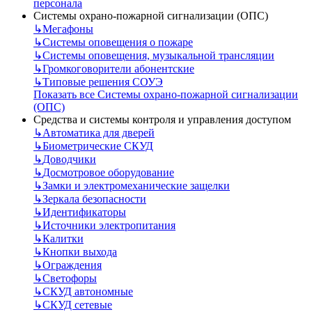
персонала
Системы охрано-пожарной сигнализации (ОПС)
↳
Мегафоны
↳
Системы оповещения о пожаре
↳
Системы оповещения, музыкальной трансляции
↳
Громкоговорители абонентские
↳
Типовые решения СОУЭ
Показать все Системы охрано-пожарной сигнализации
(ОПС)
Средства и системы контроля и управления доступом
↳
Автоматика для дверей
↳
Биометрические СКУД
↳
Доводчики
↳
Досмотровое оборудование
↳
Замки и электромеханические защелки
↳
Зеркала безопасности
↳
Идентификаторы
↳
Источники электропитания
↳
Калитки
↳
Кнопки выхода
↳
Ограждения
↳
Светофоры
↳
СКУД автономные
↳
СКУД сетевые