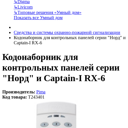
↳
Digma
↳
Livicom
↳
Типовые решения «Умный дом»
Показать все Умный дом
Средства и системы охранно-пожарной сигнализации
Кодонаборник для контрольных панелей серии "Норд" и
Captain-I RX-6
Кодонаборник для
контрольных панелей серии
"Норд" и Captain-I RX-6
Производитель:
Pima
Код товара:
T243401