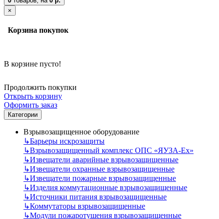
0
товаров,
на
0 р.
×
Корзина покупок
В корзине пусто!
Продолжить покупки
Открыть корзину
Оформить заказ
Категории
Взрывозащищенное оборудование
↳
Барьеры искрозащиты
↳
Взрывозащищенный комплекс ОПС «ЯУЗА-Ех»
↳
Извещатели аварийные взрывозащищенные
↳
Извещатели охранные взрывозащищенные
↳
Извещатели пожарные взрывозащищенные
↳
Изделия коммутационные взрывозащищенные
↳
Источники питания взрывозащищенные
↳
Коммутаторы взрывозащищенные
↳
Модули пожаротушения взрывозащищенные