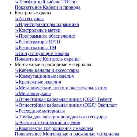
↳
Телефонный кабель ТППэп
Показать все Кабели и провода
Контроль охраны
↳
Аксессуары
↳
Идентификаторы охранника
↳
Контрольные метки
↳
Программное обеспечение
↳
Регистраторы RFID
↳
Регистраторы ТМ
↳
Сопутствующие товары
Показать все Контроль охраны
Монтажные и расходные материалы
↳
Кабель-каналы и аксессуары
↳
Коммутационные изделия
↳
Крепежные изделия
↳
Металлические лотки и аксессуары к ним
↳
Металлорукава
↳
Огнестойкая кабельная линия (ОКЛ) Гефест
↳
Огнестойкая кабельная линия (ОКЛ) Экопласт
↳
Расходные материалы
↳
Трубы для электропроводки и аксессуары
↳
Электротехнические изделия
↳
Комплекты гофрошланга с кабелем
Показать все Монтажные и расходные материалы