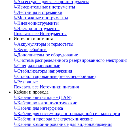
↳
Аксессуары для электроинструмента
↳
Измерительные инструменты
↳
Лестницы и стремянки
↳
Монтажные инструменты
↳
Пневмоинструменты
↳
Электроинструменты
Показать все Инструменты
Источники питания
↳
Аккумуляторы и термостаты
↳
Бесперебойные
↳
Дополнительное оборудование
↳
Система распределенного резервированного электропи
↳
Специализированные
↳
Стабилизаторы напряжения
↳
Стабилизированные (небесперебойные)
↳
Резервные
Показать все Источники питания
Кабели и провода
↳
Кабели «витая пара» (LAN)
↳
Кабели волоконно-оптические
↳
Кабели для интерфейса
↳
Кабели для систем охранно-пожарной сигнализации
↳
Кабели и провода электротехнические
↳
Кабели комбинированные для видеонаблюдения