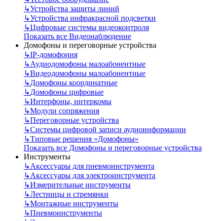
↳
Устройства защиты линий
↳
Устройства инфракрасной подсветки
↳
Цифровые системы видеоконтроля
Показать все Видеонаблюдение
Домофоны и переговорные устройства
↳
IP-домофония
↳
Аудиодомофоны малоабонентные
↳
Видеодомофоны малоабонентные
↳
Домофоны координатные
↳
Домофоны цифровые
↳
Интерфоны, интеркомы
↳
Модули сопряжения
↳
Переговорные устройства
↳
Системы цифровой записи аудиоинформации
↳
Типовые решения «Домофоны»
Показать все Домофоны и переговорные устройства
Инструменты
↳
Аксессуары для пневмоинструмента
↳
Аксессуары для электроинструмента
↳
Измерительные инструменты
↳
Лестницы и стремянки
↳
Монтажные инструменты
↳
Пневмоинструменты