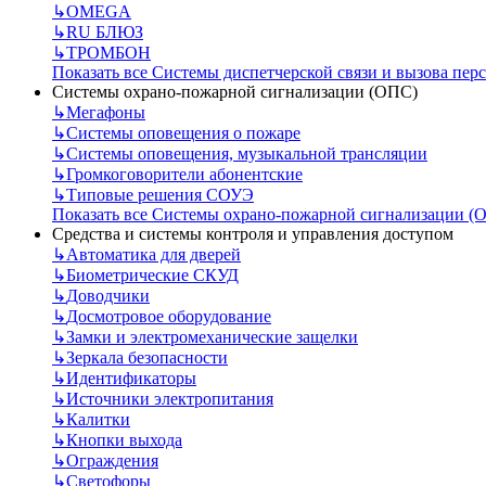
↳
OMEGA
↳
RU БЛЮЗ
↳
ТРОМБОН
Показать все Системы диспетчерской связи и вызова пер
Системы охрано-пожарной сигнализации (ОПС)
↳
Мегафоны
↳
Системы оповещения о пожаре
↳
Системы оповещения, музыкальной трансляции
↳
Громкоговорители абонентские
↳
Типовые решения СОУЭ
Показать все Системы охрано-пожарной сигнализации (
Средства и системы контроля и управления доступом
↳
Автоматика для дверей
↳
Биометрические СКУД
↳
Доводчики
↳
Досмотровое оборудование
↳
Замки и электромеханические защелки
↳
Зеркала безопасности
↳
Идентификаторы
↳
Источники электропитания
↳
Калитки
↳
Кнопки выхода
↳
Ограждения
↳
Светофоры