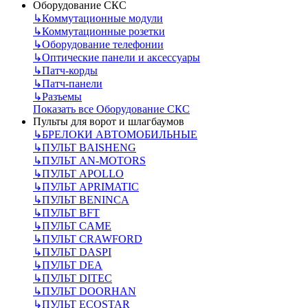
Оборудование СКС
↳
Коммутационные модули
↳
Коммутационные розетки
↳
Оборудование телефонии
↳
Оптические панели и аксессуары
↳
Патч-корды
↳
Патч-панели
↳
Разъемы
Показать все Оборудование СКС
Пульты для ворот и шлагбаумов
↳
БРЕЛОКИ АВТОМОБИЛЬНЫЕ
↳
ПУЛЬТ BAISHENG
↳
ПУЛЬТ AN-MOTORS
↳
ПУЛЬТ APOLLO
↳
ПУЛЬТ APRIMATIC
↳
ПУЛЬТ BENINCA
↳
ПУЛЬТ BFT
↳
ПУЛЬТ CAME
↳
ПУЛЬТ CRAWFORD
↳
ПУЛЬТ DASPI
↳
ПУЛЬТ DEA
↳
ПУЛЬТ DITEC
↳
ПУЛЬТ DOORHAN
↳
ПУЛЬТ ECOSTAR