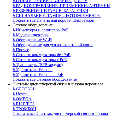
↳
ПУЛЬТЫ УНИВЕРСАЛЬНЫЕ ДЛЯ TV
↳
РАДИОУПРАВЛЕНИЕ. ПРИЕМНИКИ. АНТЕННЫ
↳
РЕЗЕРВНОЕ ПИТАНИЕ. БАТАРЕЙКИ
↳
СИГНАЛЬНЫЕ ЛАМПЫ. ФОТОЭЛЕМЕНТЫ
Показать все Пульты для ворот и шлагбаумов
Сетевое оборудование
↳
Инжекторы и сплиттеры РоЕ
↳
Медиаконвертеры
↳
Оборудование Wi-Fi
↳
Оборудование для усиления сотовой связи
↳
Прочее
↳
Сетевые коммутаторы без РоЕ
↳
Сетевые коммутаторы с РоЕ
↳
Трансиверы (SFP-модули)
↳
Удлинители Ethernet
↳
Удлинители Ethernet с PoE
Показать все Сетевое оборудование
Системы диспетчерской связи и вызова персонала
↳
GETCALL
↳
Hostcall
↳
OMEGA
↳
RU БЛЮЗ
↳
ТРОМБОН
Показать все Системы диспетчерской связи и вызова