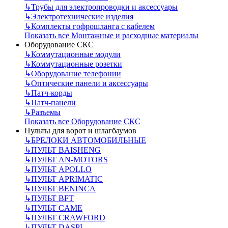
↳
Трубы для электропроводки и аксессуары
↳
Электротехнические изделия
↳
Комплекты гофрошланга с кабелем
Показать все Монтажные и расходные материалы
Оборудование СКС
↳
Коммутационные модули
↳
Коммутационные розетки
↳
Оборудование телефонии
↳
Оптические панели и аксессуары
↳
Патч-корды
↳
Патч-панели
↳
Разъемы
Показать все Оборудование СКС
Пульты для ворот и шлагбаумов
↳
БРЕЛОКИ АВТОМОБИЛЬНЫЕ
↳
ПУЛЬТ BAISHENG
↳
ПУЛЬТ AN-MOTORS
↳
ПУЛЬТ APOLLO
↳
ПУЛЬТ APRIMATIC
↳
ПУЛЬТ BENINCA
↳
ПУЛЬТ BFT
↳
ПУЛЬТ CAME
↳
ПУЛЬТ CRAWFORD
↳
ПУЛЬТ DASPI