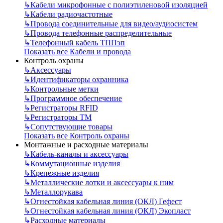
↳
Кабели микрофонные с полиэтиленовой изоляцией
↳
Кабели радиочастотные
↳
Провода соединительные для видео/аудиосистем
↳
Провода телефонные распределительные
↳
Телефонный кабель ТППэп
Показать все Кабели и провода
Контроль охраны
↳
Аксессуары
↳
Идентификаторы охранника
↳
Контрольные метки
↳
Программное обеспечение
↳
Регистраторы RFID
↳
Регистраторы ТМ
↳
Сопутствующие товары
Показать все Контроль охраны
Монтажные и расходные материалы
↳
Кабель-каналы и аксессуары
↳
Коммутационные изделия
↳
Крепежные изделия
↳
Металлические лотки и аксессуары к ним
↳
Металлорукава
↳
Огнестойкая кабельная линия (ОКЛ) Гефест
↳
Огнестойкая кабельная линия (ОКЛ) Экопласт
↳
Расходные материалы