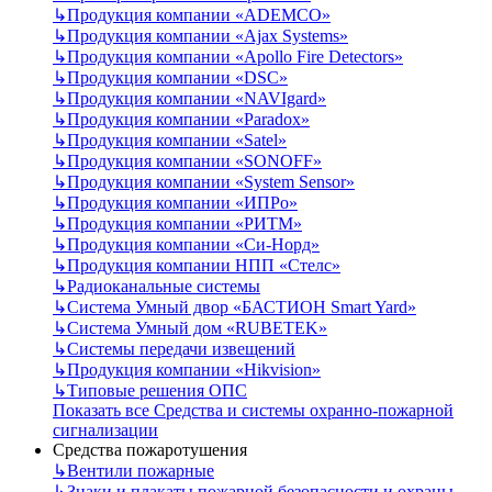
↳
Продукция компании «ADEMCO»
↳
Продукция компании «Ajax Systems»
↳
Продукция компании «Apollo Fire Detectors»
↳
Продукция компании «DSC»
↳
Продукция компании «NAVIgard»
↳
Продукция компании «Paradox»
↳
Продукция компании «Satel»
↳
Продукция компании «SONOFF»
↳
Продукция компании «System Sensor»
↳
Продукция компании «ИПРо»
↳
Продукция компании «РИТМ»
↳
Продукция компании «Си-Норд»
↳
Продукция компании НПП «Стелс»
↳
Радиоканальные системы
↳
Система Умный двор «БАСТИОН Smart Yard»
↳
Система Умный дом «RUBETEK»
↳
Системы передачи извещений
↳
Продукция компании «Hikvision»
↳
Типовые решения ОПС
Показать все Средства и системы охранно-пожарной
сигнализации
Средства пожаротушения
↳
Вентили пожарные
↳
Знаки и плакаты пожарной безопасности и охраны