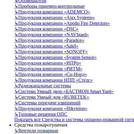
↳
Оповещатели
↳
Приборы приемно-контрольные
↳
Продукция компании «ADEMCO»
↳
Продукция компании «Ajax Systems»
↳
Продукция компании «Apollo Fire Detectors»
↳
Продукция компании «DSC»
↳
Продукция компании «NAVIgard»
↳
Продукция компании «Paradox»
↳
Продукция компании «Satel»
↳
Продукция компании «SONOFF»
↳
Продукция компании «System Sensor»
↳
Продукция компании «ИПРо»
↳
Продукция компании «РИТМ»
↳
Продукция компании «Си-Норд»
↳
Продукция компании НПП «Стелс»
↳
Радиоканальные системы
↳
Система Умный двор «БАСТИОН Smart Yard»
↳
Система Умный дом «RUBETEK»
↳
Системы передачи извещений
↳
Продукция компании «Hikvision»
↳
Типовые решения ОПС
Показать все Средства и системы охранно-пожарной сиг
Средства пожаротушения
↳
Вентили пожарные