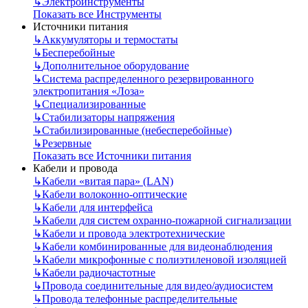
↳
Электроинструменты
Показать все Инструменты
Источники питания
↳
Аккумуляторы и термостаты
↳
Бесперебойные
↳
Дополнительное оборудование
↳
Система распределенного резервированного
электропитания «Лоза»
↳
Специализированные
↳
Стабилизаторы напряжения
↳
Стабилизированные (небесперебойные)
↳
Резервные
Показать все Источники питания
Кабели и провода
↳
Кабели «витая пара» (LAN)
↳
Кабели волоконно-оптические
↳
Кабели для интерфейса
↳
Кабели для систем охранно-пожарной сигнализации
↳
Кабели и провода электротехнические
↳
Кабели комбинированные для видеонаблюдения
↳
Кабели микрофонные с полиэтиленовой изоляцией
↳
Кабели радиочастотные
↳
Провода соединительные для видео/аудиосистем
↳
Провода телефонные распределительные