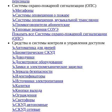
персонала
Системы охрано-пожарной сигнализации (ОПС)
↳
Мегафоны
↳
Системы оповещения о пожаре
↳
Системы оповещения, музыкальной трансляции
↳
Громкоговорители абонентские
↳
Типовые решения СОУЭ
Показать все Системы охрано-пожарной сигнализации
(ОПС)
Средства и системы контроля и управления доступом
↳
Автоматика для дверей
↳
Биометрические СКУД
↳
Доводчики
↳
Досмотровое оборудование
↳
Замки и электромеханические защелки
↳
Зеркала безопасности
↳
Идентификаторы
↳
Источники электропитания
↳
Калитки
↳
Кнопки выхода
↳
Ограждения
↳
Светофоры
↳
СКУД автономные
↳
СКУД сетевые