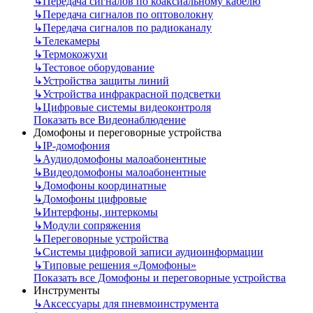
↳
Передача сигналов по коаксиальному кабелю
↳
Передача сигналов по оптоволокну
↳
Передача сигналов по радиоканалу
↳
Телекамеры
↳
Термокожухи
↳
Тестовое оборудование
↳
Устройства защиты линий
↳
Устройства инфракрасной подсветки
↳
Цифровые системы видеоконтроля
Показать все Видеонаблюдение
Домофоны и переговорные устройства
↳
IP-домофония
↳
Аудиодомофоны малоабонентные
↳
Видеодомофоны малоабонентные
↳
Домофоны координатные
↳
Домофоны цифровые
↳
Интерфоны, интеркомы
↳
Модули сопряжения
↳
Переговорные устройства
↳
Системы цифровой записи аудиоинформации
↳
Типовые решения «Домофоны»
Показать все Домофоны и переговорные устройства
Инструменты
↳
Аксессуары для пневмоинструмента