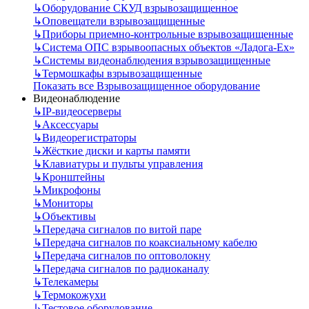
↳
Оборудование СКУД взрывозащищенное
↳
Оповещатели взрывозащищенные
↳
Приборы приемно-контрольные взрывозащищенные
↳
Система ОПС взрывоопасных объектов «Ладога-Ex»
↳
Системы видеонаблюдения взрывозащищенные
↳
Термошкафы взрывозащищенные
Показать все Взрывозащищенное оборудование
Видеонаблюдение
↳
IP-видеосерверы
↳
Аксессуары
↳
Видеорегистраторы
↳
Жёсткие диски и карты памяти
↳
Клавиатуры и пульты управления
↳
Кронштейны
↳
Микрофоны
↳
Мониторы
↳
Объективы
↳
Передача сигналов по витой паре
↳
Передача сигналов по коаксиальному кабелю
↳
Передача сигналов по оптоволокну
↳
Передача сигналов по радиоканалу
↳
Телекамеры
↳
Термокожухи
↳
Тестовое оборудование