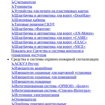
↳
Считыватели
↳
Турникеты
↳
Устройства для печати на пластиковых картах
↳
Шлагбаумы и автоматика для ворот «DoorHan»
↳
Шлюзовые кабины
↳
Типовые решения СКУД
↳
Шлагбаумы «Фантом»
↳
Шлагбаумы и автоматика для ворот «AN-Motors»
↳
Шлагбаумы и автоматика для ворот «CAME»
↳
Шлагбаумы и автоматика для ворот «FAAC»
↳
Шлагбаумы и автоматика для ворот «NICE»
Показать все Средства и системы контроля и
управления доступом
Средства и системы охранно-пожарной сигнализации
↳
АСКУЭ Ресурс
↳
Извещатели аварийные
↳
Извещатели охранные для наружной установки
↳
Извещатели охранные для помещений
↳
Извещатели пожарные
↳
Интегрированная система «ОРИОН» «Болид»
↳
Интегрированная система «Стрелец-Интеграл»
↳
Источники электропитания
↳
Оповещатели
↳
Приборы приемно-контрольные