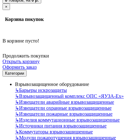
0
товаров,
на
0 р.
×
Корзина покупок
В корзине пусто!
Продолжить покупки
Открыть корзину
Оформить заказ
Категории
Взрывозащищенное оборудование
↳
Барьеры искрозащиты
↳
Взрывозащищенный комплекс ОПС «ЯУЗА-Ех»
↳
Извещатели аварийные взрывозащищенные
↳
Извещатели охранные взрывозащищенные
↳
Извещатели пожарные взрывозащищенные
↳
Изделия коммутационные взрывозащищенные
↳
Источники питания взрывозащищенные
↳
Коммутаторы взрывозащищенные
↳
Модули пожаротушения взрывозащищенные