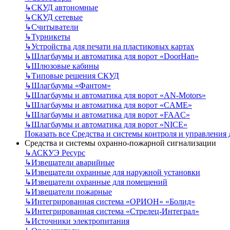
↳
СКУД автономные
↳
СКУД сетевые
↳
Считыватели
↳
Турникеты
↳
Устройства для печати на пластиковых картах
↳
Шлагбаумы и автоматика для ворот «DoorHan»
↳
Шлюзовые кабины
↳
Типовые решения СКУД
↳
Шлагбаумы «Фантом»
↳
Шлагбаумы и автоматика для ворот «AN-Motors»
↳
Шлагбаумы и автоматика для ворот «CAME»
↳
Шлагбаумы и автоматика для ворот «FAAC»
↳
Шлагбаумы и автоматика для ворот «NICE»
Показать все Средства и системы контроля и управления
Средства и системы охранно-пожарной сигнализации
↳
АСКУЭ Ресурс
↳
Извещатели аварийные
↳
Извещатели охранные для наружной установки
↳
Извещатели охранные для помещений
↳
Извещатели пожарные
↳
Интегрированная система «ОРИОН» «Болид»
↳
Интегрированная система «Стрелец-Интеграл»
↳
Источники электропитания