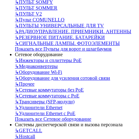
↳
ПУЛЬТ SOMFY
↳
ПУЛЬТ SOMMER
↳
ПУЛЬТ V2
↳
Пульт СOMUNELLO
↳
ПУЛЬТЫ УНИВЕРСАЛЬНЫЕ ДЛЯ TV
↳
РАДИОУПРАВЛЕНИЕ. ПРИЕМНИКИ. АНТЕННЫ
↳
РЕЗЕРВНОЕ ПИТАНИЕ. БАТАРЕЙКИ
↳
СИГНАЛЬНЫЕ ЛАМПЫ. ФОТОЭЛЕМЕНТЫ
Показать все Пульты для ворот и шлагбаумов
Сетевое оборудование
↳
Инжекторы и сплиттеры РоЕ
↳
Медиаконвертеры
↳
Оборудование Wi-Fi
↳
Оборудование для усиления сотовой связи
↳
Прочее
↳
Сетевые коммутаторы без РоЕ
↳
Сетевые коммутаторы с РоЕ
↳
Трансиверы (SFP-модули)
↳
Удлинители Ethernet
↳
Удлинители Ethernet с PoE
Показать все Сетевое оборудование
Системы диспетчерской связи и вызова персонала
↳
GETCALL
↳
Hostcall