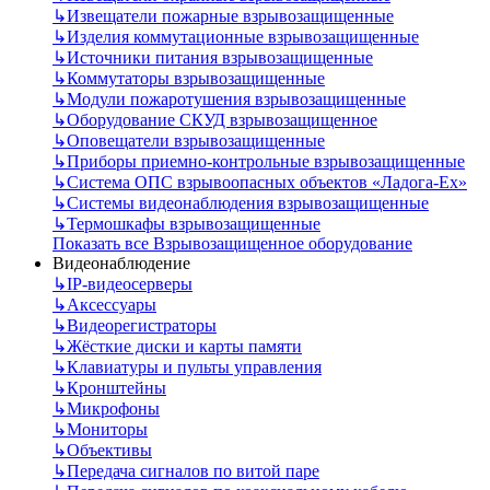
↳
Извещатели пожарные взрывозащищенные
↳
Изделия коммутационные взрывозащищенные
↳
Источники питания взрывозащищенные
↳
Коммутаторы взрывозащищенные
↳
Модули пожаротушения взрывозащищенные
↳
Оборудование СКУД взрывозащищенное
↳
Оповещатели взрывозащищенные
↳
Приборы приемно-контрольные взрывозащищенные
↳
Система ОПС взрывоопасных объектов «Ладога-Ex»
↳
Системы видеонаблюдения взрывозащищенные
↳
Термошкафы взрывозащищенные
Показать все Взрывозащищенное оборудование
Видеонаблюдение
↳
IP-видеосерверы
↳
Аксессуары
↳
Видеорегистраторы
↳
Жёсткие диски и карты памяти
↳
Клавиатуры и пульты управления
↳
Кронштейны
↳
Микрофоны
↳
Мониторы
↳
Объективы
↳
Передача сигналов по витой паре