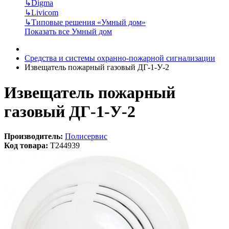
↳
Digma
↳
Livicom
↳
Типовые решения «Умный дом»
Показать все Умный дом
Средства и системы охранно-пожарной сигнализации
Извещатель пожарный газовый ДГ-1-У-2
Извещатель пожарный
газовый ДГ-1-У-2
Производитель:
Полисервис
Код товара:
T244939