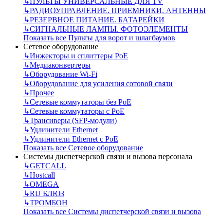
↳
ПУЛЬТЫ УНИВЕРСАЛЬНЫЕ ДЛЯ TV
↳
РАДИОУПРАВЛЕНИЕ. ПРИЕМНИКИ. АНТЕННЫ
↳
РЕЗЕРВНОЕ ПИТАНИЕ. БАТАРЕЙКИ
↳
СИГНАЛЬНЫЕ ЛАМПЫ. ФОТОЭЛЕМЕНТЫ
Показать все Пульты для ворот и шлагбаумов
Сетевое оборудование
↳
Инжекторы и сплиттеры РоЕ
↳
Медиаконвертеры
↳
Оборудование Wi-Fi
↳
Оборудование для усиления сотовой связи
↳
Прочее
↳
Сетевые коммутаторы без РоЕ
↳
Сетевые коммутаторы с РоЕ
↳
Трансиверы (SFP-модули)
↳
Удлинители Ethernet
↳
Удлинители Ethernet с PoE
Показать все Сетевое оборудование
Системы диспетчерской связи и вызова персонала
↳
GETCALL
↳
Hostcall
↳
OMEGA
↳
RU БЛЮЗ
↳
ТРОМБОН
Показать все Системы диспетчерской связи и вызова