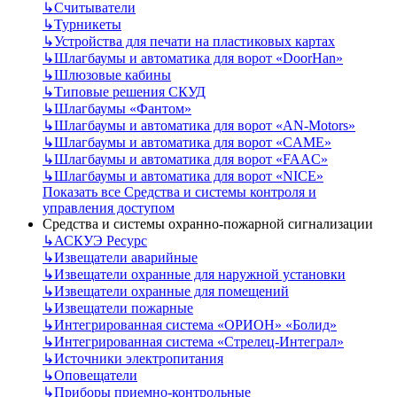
↳
Считыватели
↳
Турникеты
↳
Устройства для печати на пластиковых картах
↳
Шлагбаумы и автоматика для ворот «DoorHan»
↳
Шлюзовые кабины
↳
Типовые решения СКУД
↳
Шлагбаумы «Фантом»
↳
Шлагбаумы и автоматика для ворот «AN-Motors»
↳
Шлагбаумы и автоматика для ворот «CAME»
↳
Шлагбаумы и автоматика для ворот «FAAC»
↳
Шлагбаумы и автоматика для ворот «NICE»
Показать все Средства и системы контроля и
управления доступом
Средства и системы охранно-пожарной сигнализации
↳
АСКУЭ Ресурс
↳
Извещатели аварийные
↳
Извещатели охранные для наружной установки
↳
Извещатели охранные для помещений
↳
Извещатели пожарные
↳
Интегрированная система «ОРИОН» «Болид»
↳
Интегрированная система «Стрелец-Интеграл»
↳
Источники электропитания
↳
Оповещатели
↳
Приборы приемно-контрольные