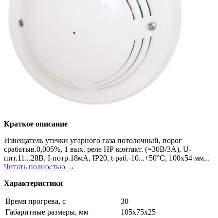
Краткое описание
Извещатель утечки угарного газа потолочный, порог
срабатыв.0,005%, 1 вых. реле НР контакт. (=30В/3А), U-
пит.11...28В, I-потр.18мА, IP20, t-раб.-10...+50°С, 100х54 мм...
Читать полностью →
Характеристики
Время прогрева, с
30
Габаритные размеры, мм
105х75х25