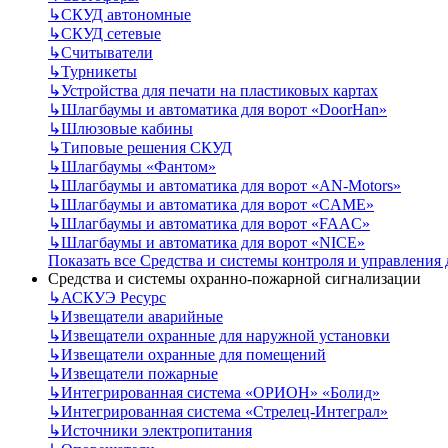
↳
СКУД автономные
↳
СКУД сетевые
↳
Считыватели
↳
Турникеты
↳
Устройства для печати на пластиковых картах
↳
Шлагбаумы и автоматика для ворот «DoorHan»
↳
Шлюзовые кабины
↳
Типовые решения СКУД
↳
Шлагбаумы «Фантом»
↳
Шлагбаумы и автоматика для ворот «AN-Motors»
↳
Шлагбаумы и автоматика для ворот «CAME»
↳
Шлагбаумы и автоматика для ворот «FAAC»
↳
Шлагбаумы и автоматика для ворот «NICE»
Показать все Средства и системы контроля и управления
Средства и системы охранно-пожарной сигнализации
↳
АСКУЭ Ресурс
↳
Извещатели аварийные
↳
Извещатели охранные для наружной установки
↳
Извещатели охранные для помещений
↳
Извещатели пожарные
↳
Интегрированная система «ОРИОН» «Болид»
↳
Интегрированная система «Стрелец-Интеграл»
↳
Источники электропитания