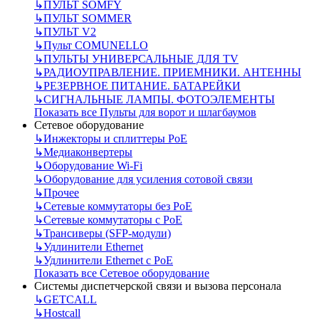
↳
ПУЛЬТ SOMFY
↳
ПУЛЬТ SOMMER
↳
ПУЛЬТ V2
↳
Пульт СOMUNELLO
↳
ПУЛЬТЫ УНИВЕРСАЛЬНЫЕ ДЛЯ TV
↳
РАДИОУПРАВЛЕНИЕ. ПРИЕМНИКИ. АНТЕННЫ
↳
РЕЗЕРВНОЕ ПИТАНИЕ. БАТАРЕЙКИ
↳
СИГНАЛЬНЫЕ ЛАМПЫ. ФОТОЭЛЕМЕНТЫ
Показать все Пульты для ворот и шлагбаумов
Сетевое оборудование
↳
Инжекторы и сплиттеры РоЕ
↳
Медиаконвертеры
↳
Оборудование Wi-Fi
↳
Оборудование для усиления сотовой связи
↳
Прочее
↳
Сетевые коммутаторы без РоЕ
↳
Сетевые коммутаторы с РоЕ
↳
Трансиверы (SFP-модули)
↳
Удлинители Ethernet
↳
Удлинители Ethernet с PoE
Показать все Сетевое оборудование
Системы диспетчерской связи и вызова персонала
↳
GETCALL
↳
Hostcall