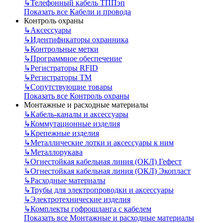
↳
Телефонный кабель ТППэп
Показать все Кабели и провода
Контроль охраны
↳
Аксессуары
↳
Идентификаторы охранника
↳
Контрольные метки
↳
Программное обеспечение
↳
Регистраторы RFID
↳
Регистраторы ТМ
↳
Сопутствующие товары
Показать все Контроль охраны
Монтажные и расходные материалы
↳
Кабель-каналы и аксессуары
↳
Коммутационные изделия
↳
Крепежные изделия
↳
Металлические лотки и аксессуары к ним
↳
Металлорукава
↳
Огнестойкая кабельная линия (ОКЛ) Гефест
↳
Огнестойкая кабельная линия (ОКЛ) Экопласт
↳
Расходные материалы
↳
Трубы для электропроводки и аксессуары
↳
Электротехнические изделия
↳
Комплекты гофрошланга с кабелем
Показать все Монтажные и расходные материалы