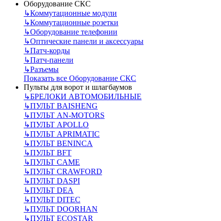
Оборудование СКС
↳
Коммутационные модули
↳
Коммутационные розетки
↳
Оборудование телефонии
↳
Оптические панели и аксессуары
↳
Патч-корды
↳
Патч-панели
↳
Разъемы
Показать все Оборудование СКС
Пульты для ворот и шлагбаумов
↳
БРЕЛОКИ АВТОМОБИЛЬНЫЕ
↳
ПУЛЬТ BAISHENG
↳
ПУЛЬТ AN-MOTORS
↳
ПУЛЬТ APOLLO
↳
ПУЛЬТ APRIMATIC
↳
ПУЛЬТ BENINCA
↳
ПУЛЬТ BFT
↳
ПУЛЬТ CAME
↳
ПУЛЬТ CRAWFORD
↳
ПУЛЬТ DASPI
↳
ПУЛЬТ DEA
↳
ПУЛЬТ DITEC
↳
ПУЛЬТ DOORHAN
↳
ПУЛЬТ ECOSTAR