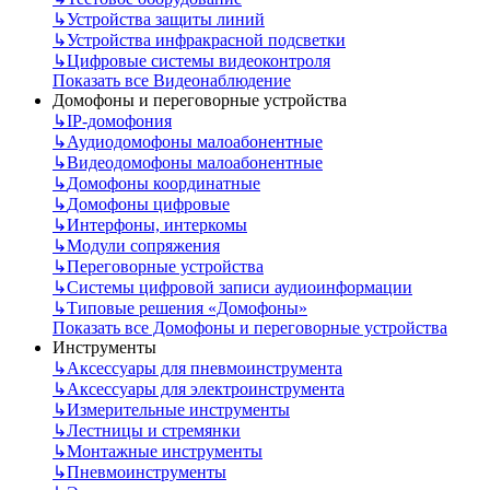
↳
Устройства защиты линий
↳
Устройства инфракрасной подсветки
↳
Цифровые системы видеоконтроля
Показать все Видеонаблюдение
Домофоны и переговорные устройства
↳
IP-домофония
↳
Аудиодомофоны малоабонентные
↳
Видеодомофоны малоабонентные
↳
Домофоны координатные
↳
Домофоны цифровые
↳
Интерфоны, интеркомы
↳
Модули сопряжения
↳
Переговорные устройства
↳
Системы цифровой записи аудиоинформации
↳
Типовые решения «Домофоны»
Показать все Домофоны и переговорные устройства
Инструменты
↳
Аксессуары для пневмоинструмента
↳
Аксессуары для электроинструмента
↳
Измерительные инструменты
↳
Лестницы и стремянки
↳
Монтажные инструменты
↳
Пневмоинструменты