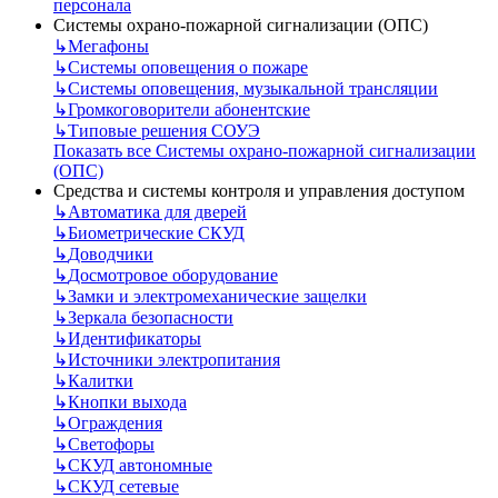
персонала
Системы охрано-пожарной сигнализации (ОПС)
↳
Мегафоны
↳
Системы оповещения о пожаре
↳
Системы оповещения, музыкальной трансляции
↳
Громкоговорители абонентские
↳
Типовые решения СОУЭ
Показать все Системы охрано-пожарной сигнализации
(ОПС)
Средства и системы контроля и управления доступом
↳
Автоматика для дверей
↳
Биометрические СКУД
↳
Доводчики
↳
Досмотровое оборудование
↳
Замки и электромеханические защелки
↳
Зеркала безопасности
↳
Идентификаторы
↳
Источники электропитания
↳
Калитки
↳
Кнопки выхода
↳
Ограждения
↳
Светофоры
↳
СКУД автономные
↳
СКУД сетевые