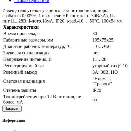
Характеристики
Извещатель утечки угарного газа потолочный, порог
срабатыв.0,005%, 1 вых. реле НР контакт. (=30В/3А), U-
пит.11...28В, I-потр.18мА, IP20, t-раб.-10...+50°С, 100х54 мм
Характеристики
Время прогрева, с
30
Габаритные размеры, мм
105х75х25
Диапазон рабочих температур, °С
-10…+50
Звуковая сигнализация
нет
Напряжение питания, В
11…28
Регистрируемый газ
угарный газ (СО)
Релейный выход
3А; 30В; НО
"Норма";
Световая индикация
"Тревога"
Степень защиты
IP20
Ток потребления при 12 В питания, не
65
более, мА
Закрыть
Информация