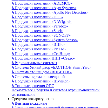
↳
Продукция компании «ADEMCO»
↳
Продукция компании «Ajax Systems»
↳
Продукция компании «Apollo Fire Detectors»
↳
Продукция компании «DSC»
↳
Продукция компании «NAVIgard»
↳
Продукция компании «Paradox»
↳
Продукция компании «Satel»
↳
Продукция компании «SONOFF»
↳
Продукция компании «System Sensor»
↳
Продукция компании «ИПРо»
↳
Продукция компании «РИТМ»
↳
Продукция компании «Си-Норд»
↳
Продукция компании НПП «Стелс»
↳
Радиоканальные системы
↳
Система Умный двор «БАСТИОН Smart Yard»
↳
Система Умный дом «RUBETEK»
↳
Системы передачи извещений
↳
Продукция компании «Hikvision»
↳
Типовые решения ОПС
Показать все Средства и системы охранно-пожарной
сигнализации
Средства пожаротушения
↳
Вентили пожарные
↳
Знаки и плакаты пожарной безопасности и охраны