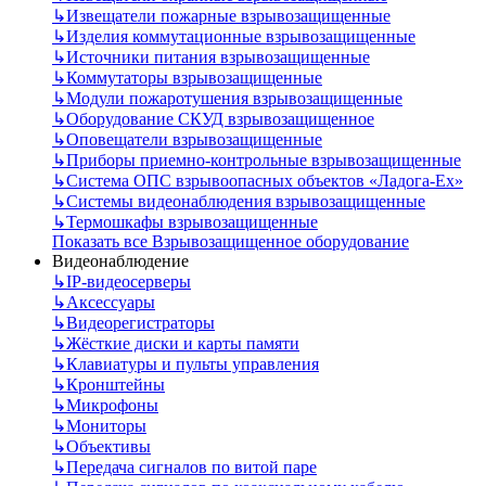
↳
Извещатели пожарные взрывозащищенные
↳
Изделия коммутационные взрывозащищенные
↳
Источники питания взрывозащищенные
↳
Коммутаторы взрывозащищенные
↳
Модули пожаротушения взрывозащищенные
↳
Оборудование СКУД взрывозащищенное
↳
Оповещатели взрывозащищенные
↳
Приборы приемно-контрольные взрывозащищенные
↳
Система ОПС взрывоопасных объектов «Ладога-Ex»
↳
Системы видеонаблюдения взрывозащищенные
↳
Термошкафы взрывозащищенные
Показать все Взрывозащищенное оборудование
Видеонаблюдение
↳
IP-видеосерверы
↳
Аксессуары
↳
Видеорегистраторы
↳
Жёсткие диски и карты памяти
↳
Клавиатуры и пульты управления
↳
Кронштейны
↳
Микрофоны
↳
Мониторы
↳
Объективы
↳
Передача сигналов по витой паре