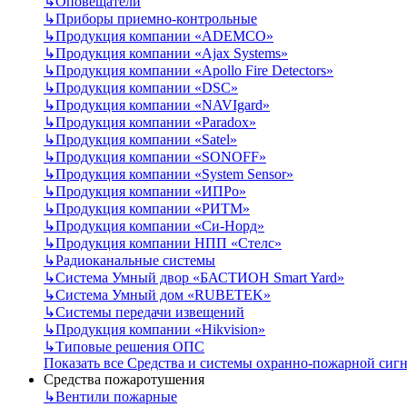
↳
Оповещатели
↳
Приборы приемно-контрольные
↳
Продукция компании «ADEMCO»
↳
Продукция компании «Ajax Systems»
↳
Продукция компании «Apollo Fire Detectors»
↳
Продукция компании «DSC»
↳
Продукция компании «NAVIgard»
↳
Продукция компании «Paradox»
↳
Продукция компании «Satel»
↳
Продукция компании «SONOFF»
↳
Продукция компании «System Sensor»
↳
Продукция компании «ИПРо»
↳
Продукция компании «РИТМ»
↳
Продукция компании «Си-Норд»
↳
Продукция компании НПП «Стелс»
↳
Радиоканальные системы
↳
Система Умный двор «БАСТИОН Smart Yard»
↳
Система Умный дом «RUBETEK»
↳
Системы передачи извещений
↳
Продукция компании «Hikvision»
↳
Типовые решения ОПС
Показать все Средства и системы охранно-пожарной сиг
Средства пожаротушения
↳
Вентили пожарные