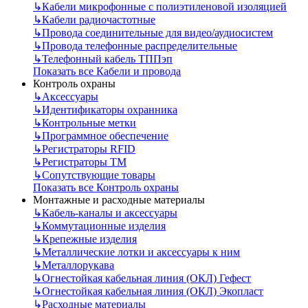
↳
Кабели микрофонные с полиэтиленовой изоляцией
↳
Кабели радиочастотные
↳
Провода соединительные для видео/аудиосистем
↳
Провода телефонные распределительные
↳
Телефонный кабель ТППэп
Показать все Кабели и провода
Контроль охраны
↳
Аксессуары
↳
Идентификаторы охранника
↳
Контрольные метки
↳
Программное обеспечение
↳
Регистраторы RFID
↳
Регистраторы ТМ
↳
Сопутствующие товары
Показать все Контроль охраны
Монтажные и расходные материалы
↳
Кабель-каналы и аксессуары
↳
Коммутационные изделия
↳
Крепежные изделия
↳
Металлические лотки и аксессуары к ним
↳
Металлорукава
↳
Огнестойкая кабельная линия (ОКЛ) Гефест
↳
Огнестойкая кабельная линия (ОКЛ) Экопласт
↳
Расходные материалы