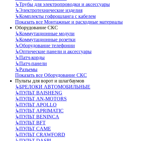
↳
Трубы для электропроводки и аксессуары
↳
Электротехнические изделия
↳
Комплекты гофрошланга с кабелем
Показать все Монтажные и расходные материалы
Оборудование СКС
↳
Коммутационные модули
↳
Коммутационные розетки
↳
Оборудование телефонии
↳
Оптические панели и аксессуары
↳
Патч-корды
↳
Патч-панели
↳
Разъемы
Показать все Оборудование СКС
Пульты для ворот и шлагбаумов
↳
БРЕЛОКИ АВТОМОБИЛЬНЫЕ
↳
ПУЛЬТ BAISHENG
↳
ПУЛЬТ AN-MOTORS
↳
ПУЛЬТ APOLLO
↳
ПУЛЬТ APRIMATIC
↳
ПУЛЬТ BENINCA
↳
ПУЛЬТ BFT
↳
ПУЛЬТ CAME
↳
ПУЛЬТ CRAWFORD
↳
ПУЛЬТ DASPI