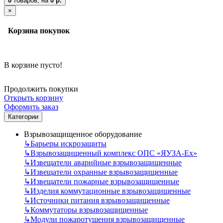
0
товаров,
на
0 р.
×
Корзина покупок
В корзине пусто!
Продолжить покупки
Открыть корзину
Оформить заказ
Категории
Взрывозащищенное оборудование
↳
Барьеры искрозащиты
↳
Взрывозащищенный комплекс ОПС «ЯУЗА-Ех»
↳
Извещатели аварийные взрывозащищенные
↳
Извещатели охранные взрывозащищенные
↳
Извещатели пожарные взрывозащищенные
↳
Изделия коммутационные взрывозащищенные
↳
Источники питания взрывозащищенные
↳
Коммутаторы взрывозащищенные
↳
Модули пожаротушения взрывозащищенные