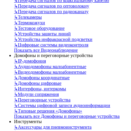
↳
Передача сигналов по коаксиальному кабелю
↳
Передача сигналов по оптоволокну
↳
Передача сигналов по радиоканалу
↳
Телекамеры
↳
Термокожухи
↳
Тестовое оборудование
↳
Устройства защиты линий
↳
Устройства инфракрасной подсветки
↳
Цифровые системы видеоконтроля
Показать все Видеонаблюдение
Домофоны и переговорные устройства
↳
IP-домофония
↳
Аудиодомофоны малоабонентные
↳
Видеодомофоны малоабонентные
↳
Домофоны координатные
↳
Домофоны цифровые
↳
Интерфоны, интеркомы
↳
Модули сопряжения
↳
Переговорные устройства
↳
Системы цифровой записи аудиоинформации
↳
Типовые решения «Домофоны»
Показать все Домофоны и переговорные устройства
Инструменты
↳
Аксессуары для пневмоинструмента