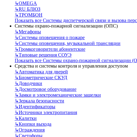
↳
OMEGA
↳
RU БЛЮЗ
↳
ТРОМБОН
Показать все Системы диспетчерской связи и вызова пер
Системы охрано-пожарной сигнализации (ОПС)
↳
Мегафоны
↳
Системы оповещения о пожаре
↳
Системы оповещения, музыкальной трансляции
↳
Громкоговорители абонентские
↳
Типовые решения СОУЭ
Показать все Системы охрано-пожарной сигнализации (
Средства и системы контроля и управления доступом
↳
Автоматика для дверей
↳
Биометрические СКУД
↳
Доводчики
↳
Досмотровое оборудование
↳
Замки и электромеханические защелки
↳
Зеркала безопасности
↳
Идентификаторы
↳
Источники электропитания
↳
Калитки
↳
Кнопки выхода
↳
Ограждения
↳
Светофоры