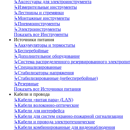
↳
Аксессуары для электроинструмента
↳
Измерительные инструменты
↳
Лестницы и стремянки
↳
Монтажные инструменты
↳
Пневмоинструменты
↳
Электроинструменты
Показать все Инструменты
Источники питания
↳
Аккумуляторы и термостаты
↳
Бесперебойные
↳
Дополнительное оборудование
↳
Система распределенного резервированного электропи
↳
Специализированные
↳
Стабилизаторы напряжения
↳
Стабилизированные (небесперебойные)
↳
Резервные
Показать все Источники питания
Кабели и провода
↳
Кабели «витая пара» (LAN)
↳
Кабели волоконно-оптические
↳
Кабели для интерфейса
↳
Кабели для систем охранно-пожарной сигнализации
↳
Кабели и провода электротехнические
↳
Кабели комбинированные для видеонаблюдения