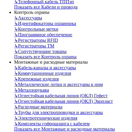
↳
Телефонный кабель ТППэп
Показать все Кабели и провода
Контроль охраны
↳
Аксессуары
↳
Идентификаторы охранника
↳
Контрольные метки
↳
Программное обеспечение
↳
Регистраторы RFID
↳
Регистраторы ТМ
↳
Сопутствующие товары
Показать все Контроль охраны
Монтажные и расходные материалы
↳
Кабель-каналы и аксессуары
↳
Коммутационные изделия
↳
Крепежные изделия
↳
Металлические лотки и аксессуары к ним
↳
Металлорукава
↳
Огнестойкая кабельная линия (ОКЛ) Гефест
↳
Огнестойкая кабельная линия (ОКЛ) Экопласт
↳
Расходные материалы
↳
Трубы для электропроводки и аксессуары
↳
Электротехнические изделия
↳
Комплекты гофрошланга с кабелем
Показать все Монтажные и расходные материалы