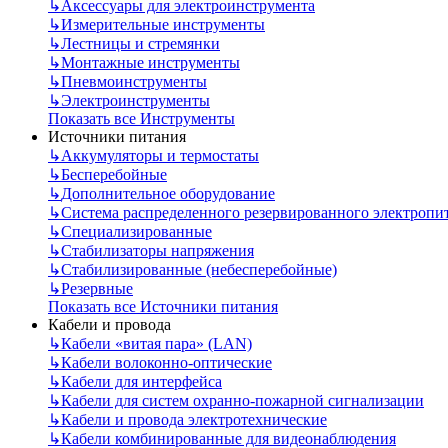
↳
Аксессуары для электроинструмента
↳
Измерительные инструменты
↳
Лестницы и стремянки
↳
Монтажные инструменты
↳
Пневмоинструменты
↳
Электроинструменты
Показать все Инструменты
Источники питания
↳
Аккумуляторы и термостаты
↳
Бесперебойные
↳
Дополнительное оборудование
↳
Система распределенного резервированного электропи
↳
Специализированные
↳
Стабилизаторы напряжения
↳
Стабилизированные (небесперебойные)
↳
Резервные
Показать все Источники питания
Кабели и провода
↳
Кабели «витая пара» (LAN)
↳
Кабели волоконно-оптические
↳
Кабели для интерфейса
↳
Кабели для систем охранно-пожарной сигнализации
↳
Кабели и провода электротехнические
↳
Кабели комбинированные для видеонаблюдения