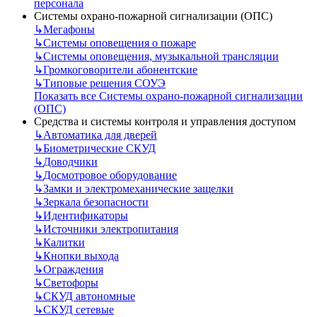
персонала
Системы охрано-пожарной сигнализации (ОПС)
↳
Мегафоны
↳
Системы оповещения о пожаре
↳
Системы оповещения, музыкальной трансляции
↳
Громкоговорители абонентские
↳
Типовые решения СОУЭ
Показать все Системы охрано-пожарной сигнализации
(ОПС)
Средства и системы контроля и управления доступом
↳
Автоматика для дверей
↳
Биометрические СКУД
↳
Доводчики
↳
Досмотровое оборудование
↳
Замки и электромеханические защелки
↳
Зеркала безопасности
↳
Идентификаторы
↳
Источники электропитания
↳
Калитки
↳
Кнопки выхода
↳
Ограждения
↳
Светофоры
↳
СКУД автономные
↳
СКУД сетевые