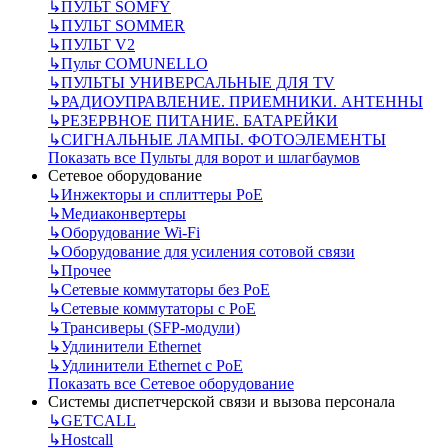
↳
ПУЛЬТ SOMFY
↳
ПУЛЬТ SOMMER
↳
ПУЛЬТ V2
↳
Пульт СOMUNELLO
↳
ПУЛЬТЫ УНИВЕРСАЛЬНЫЕ ДЛЯ TV
↳
РАДИОУПРАВЛЕНИЕ. ПРИЕМНИКИ. АНТЕННЫ
↳
РЕЗЕРВНОЕ ПИТАНИЕ. БАТАРЕЙКИ
↳
СИГНАЛЬНЫЕ ЛАМПЫ. ФОТОЭЛЕМЕНТЫ
Показать все Пульты для ворот и шлагбаумов
Сетевое оборудование
↳
Инжекторы и сплиттеры РоЕ
↳
Медиаконвертеры
↳
Оборудование Wi-Fi
↳
Оборудование для усиления сотовой связи
↳
Прочее
↳
Сетевые коммутаторы без РоЕ
↳
Сетевые коммутаторы с РоЕ
↳
Трансиверы (SFP-модули)
↳
Удлинители Ethernet
↳
Удлинители Ethernet с PoE
Показать все Сетевое оборудование
Системы диспетчерской связи и вызова персонала
↳
GETCALL
↳
Hostcall