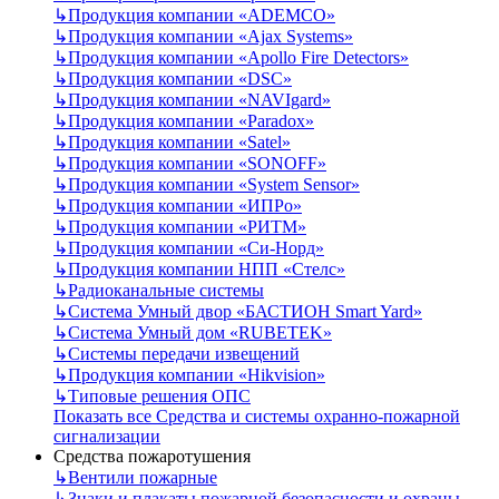
↳
Продукция компании «ADEMCO»
↳
Продукция компании «Ajax Systems»
↳
Продукция компании «Apollo Fire Detectors»
↳
Продукция компании «DSC»
↳
Продукция компании «NAVIgard»
↳
Продукция компании «Paradox»
↳
Продукция компании «Satel»
↳
Продукция компании «SONOFF»
↳
Продукция компании «System Sensor»
↳
Продукция компании «ИПРо»
↳
Продукция компании «РИТМ»
↳
Продукция компании «Си-Норд»
↳
Продукция компании НПП «Стелс»
↳
Радиоканальные системы
↳
Система Умный двор «БАСТИОН Smart Yard»
↳
Система Умный дом «RUBETEK»
↳
Системы передачи извещений
↳
Продукция компании «Hikvision»
↳
Типовые решения ОПС
Показать все Средства и системы охранно-пожарной
сигнализации
Средства пожаротушения
↳
Вентили пожарные
↳
Знаки и плакаты пожарной безопасности и охраны