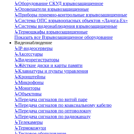
↳
Оборудование СКУД взрывозащищенное
↳
Оповещатели взрывозащищенные
↳
Приборы приемно-контрольные взрывозащищенные
↳
Система ОПС взрывоопасных объектов «Ладога-Ex»
↳
Системы видеонаблюдения взрывозащищенные
↳
Термошкафы взрывозащищенные
Показать все Взрывозащищенное оборудование
Видеонаблюдение
↳
IP-видеосерверы
↳
Аксессуары
↳
Видеорегистраторы
↳
Жёсткие диски и карты памяти
↳
Клавиатуры и пульты управления
↳
Кронштейны
↳
Микрофоны
↳
Мониторы
↳
Объективы
↳
Передача сигналов по витой паре
↳
Передача сигналов по коаксиальному кабелю
↳
Передача сигналов по оптоволокну
↳
Передача сигналов по радиоканалу
↳
Телекамеры
↳
Термокожухи
↳
Тестовое оборудование