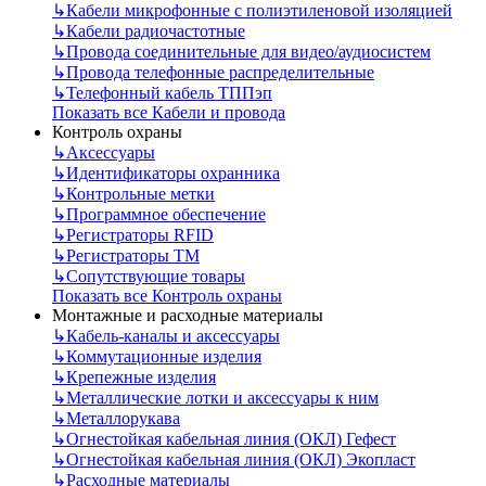
↳
Кабели микрофонные с полиэтиленовой изоляцией
↳
Кабели радиочастотные
↳
Провода соединительные для видео/аудиосистем
↳
Провода телефонные распределительные
↳
Телефонный кабель ТППэп
Показать все Кабели и провода
Контроль охраны
↳
Аксессуары
↳
Идентификаторы охранника
↳
Контрольные метки
↳
Программное обеспечение
↳
Регистраторы RFID
↳
Регистраторы ТМ
↳
Сопутствующие товары
Показать все Контроль охраны
Монтажные и расходные материалы
↳
Кабель-каналы и аксессуары
↳
Коммутационные изделия
↳
Крепежные изделия
↳
Металлические лотки и аксессуары к ним
↳
Металлорукава
↳
Огнестойкая кабельная линия (ОКЛ) Гефест
↳
Огнестойкая кабельная линия (ОКЛ) Экопласт
↳
Расходные материалы