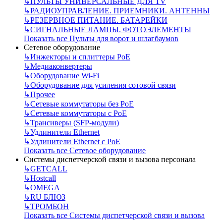
↳
ПУЛЬТЫ УНИВЕРСАЛЬНЫЕ ДЛЯ TV
↳
РАДИОУПРАВЛЕНИЕ. ПРИЕМНИКИ. АНТЕННЫ
↳
РЕЗЕРВНОЕ ПИТАНИЕ. БАТАРЕЙКИ
↳
СИГНАЛЬНЫЕ ЛАМПЫ. ФОТОЭЛЕМЕНТЫ
Показать все Пульты для ворот и шлагбаумов
Сетевое оборудование
↳
Инжекторы и сплиттеры РоЕ
↳
Медиаконвертеры
↳
Оборудование Wi-Fi
↳
Оборудование для усиления сотовой связи
↳
Прочее
↳
Сетевые коммутаторы без РоЕ
↳
Сетевые коммутаторы с РоЕ
↳
Трансиверы (SFP-модули)
↳
Удлинители Ethernet
↳
Удлинители Ethernet с PoE
Показать все Сетевое оборудование
Системы диспетчерской связи и вызова персонала
↳
GETCALL
↳
Hostcall
↳
OMEGA
↳
RU БЛЮЗ
↳
ТРОМБОН
Показать все Системы диспетчерской связи и вызова