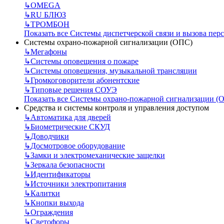
↳
OMEGA
↳
RU БЛЮЗ
↳
ТРОМБОН
Показать все Системы диспетчерской связи и вызова пер
Системы охрано-пожарной сигнализации (ОПС)
↳
Мегафоны
↳
Системы оповещения о пожаре
↳
Системы оповещения, музыкальной трансляции
↳
Громкоговорители абонентские
↳
Типовые решения СОУЭ
Показать все Системы охрано-пожарной сигнализации (
Средства и системы контроля и управления доступом
↳
Автоматика для дверей
↳
Биометрические СКУД
↳
Доводчики
↳
Досмотровое оборудование
↳
Замки и электромеханические защелки
↳
Зеркала безопасности
↳
Идентификаторы
↳
Источники электропитания
↳
Калитки
↳
Кнопки выхода
↳
Ограждения
↳
Светофоры