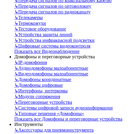
↳
Передача сигналов по коаксиальному кабелю
↳
Передача сигналов по оптоволокну
↳
Передача сигналов по радиоканалу
↳
Телекамеры
↳
Термокожухи
↳
Тестовое оборудование
↳
Устройства защиты линий
↳
Устройства инфракрасной подсветки
↳
Цифровые системы видеоконтроля
Показать все Видеонаблюдение
Домофоны и переговорные устройства
↳
IP-домофония
↳
Аудиодомофоны малоабонентные
↳
Видеодомофоны малоабонентные
↳
Домофоны координатные
↳
Домофоны цифровые
↳
Интерфоны, интеркомы
↳
Модули сопряжения
↳
Переговорные устройства
↳
Системы цифровой записи аудиоинформации
↳
Типовые решения «Домофоны»
Показать все Домофоны и переговорные устройства
Инструменты
↳
Аксессуары для пневмоинструмента