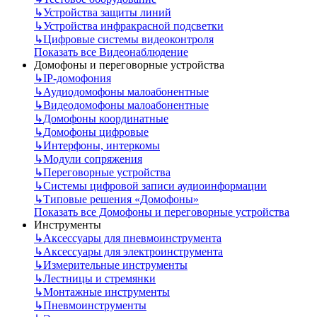
↳
Устройства защиты линий
↳
Устройства инфракрасной подсветки
↳
Цифровые системы видеоконтроля
Показать все Видеонаблюдение
Домофоны и переговорные устройства
↳
IP-домофония
↳
Аудиодомофоны малоабонентные
↳
Видеодомофоны малоабонентные
↳
Домофоны координатные
↳
Домофоны цифровые
↳
Интерфоны, интеркомы
↳
Модули сопряжения
↳
Переговорные устройства
↳
Системы цифровой записи аудиоинформации
↳
Типовые решения «Домофоны»
Показать все Домофоны и переговорные устройства
Инструменты
↳
Аксессуары для пневмоинструмента
↳
Аксессуары для электроинструмента
↳
Измерительные инструменты
↳
Лестницы и стремянки
↳
Монтажные инструменты
↳
Пневмоинструменты