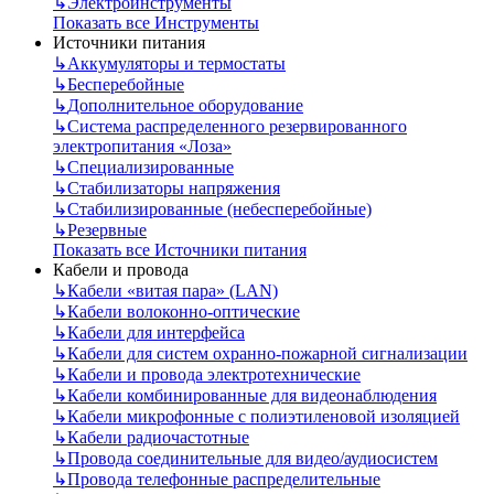
↳
Электроинструменты
Показать все Инструменты
Источники питания
↳
Аккумуляторы и термостаты
↳
Бесперебойные
↳
Дополнительное оборудование
↳
Система распределенного резервированного
электропитания «Лоза»
↳
Специализированные
↳
Стабилизаторы напряжения
↳
Стабилизированные (небесперебойные)
↳
Резервные
Показать все Источники питания
Кабели и провода
↳
Кабели «витая пара» (LAN)
↳
Кабели волоконно-оптические
↳
Кабели для интерфейса
↳
Кабели для систем охранно-пожарной сигнализации
↳
Кабели и провода электротехнические
↳
Кабели комбинированные для видеонаблюдения
↳
Кабели микрофонные с полиэтиленовой изоляцией
↳
Кабели радиочастотные
↳
Провода соединительные для видео/аудиосистем
↳
Провода телефонные распределительные