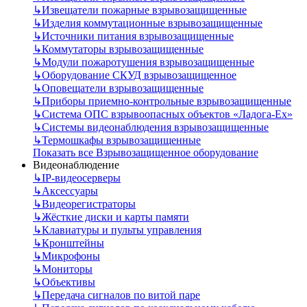
↳
Извещатели пожарные взрывозащищенные
↳
Изделия коммутационные взрывозащищенные
↳
Источники питания взрывозащищенные
↳
Коммутаторы взрывозащищенные
↳
Модули пожаротушения взрывозащищенные
↳
Оборудование СКУД взрывозащищенное
↳
Оповещатели взрывозащищенные
↳
Приборы приемно-контрольные взрывозащищенные
↳
Система ОПС взрывоопасных объектов «Ладога-Ex»
↳
Системы видеонаблюдения взрывозащищенные
↳
Термошкафы взрывозащищенные
Показать все Взрывозащищенное оборудование
Видеонаблюдение
↳
IP-видеосерверы
↳
Аксессуары
↳
Видеорегистраторы
↳
Жёсткие диски и карты памяти
↳
Клавиатуры и пульты управления
↳
Кронштейны
↳
Микрофоны
↳
Мониторы
↳
Объективы
↳
Передача сигналов по витой паре