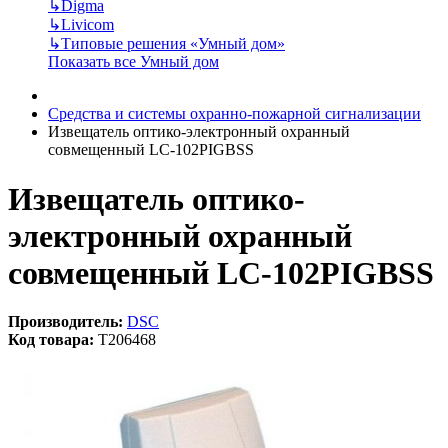
↳
Digma
↳
Livicom
↳
Типовые решения «Умный дом»
Показать все Умный дом
Средства и системы охранно-пожарной сигнализации
Извещатель оптико-электронный охранный
совмещенный LC-102PIGBSS
Извещатель оптико-
электронный охранный
совмещенный LC-102PIGBSS
Производитель:
DSC
Код товара:
T206468