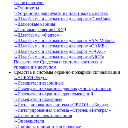
↳
Считыватели
↳
Турникеты
↳
Устройства для печати на пластиковых картах
↳
Шлагбаумы и автоматика для ворот «DoorHan»
↳
Шлюзовые кабины
↳
Типовые решения СКУД
↳
Шлагбаумы «Фантом»
↳
Шлагбаумы и автоматика для ворот «AN-Motors»
↳
Шлагбаумы и автоматика для ворот «CAME»
↳
Шлагбаумы и автоматика для ворот «FAAC»
↳
Шлагбаумы и автоматика для ворот «NICE»
Показать все Средства и системы контроля и
управления доступом
Средства и системы охранно-пожарной сигнализации
↳
АСКУЭ Ресурс
↳
Извещатели аварийные
↳
Извещатели охранные для наружной установки
↳
Извещатели охранные для помещений
↳
Извещатели пожарные
↳
Интегрированная система «ОРИОН» «Болид»
↳
Интегрированная система «Стрелец-Интеграл»
↳
Источники электропитания
↳
Оповещатели
↳
Приборы приемно-контрольные