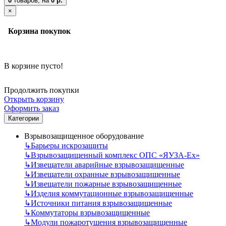
0
товаров,
на
0 р.
×
Корзина покупок
В корзине пусто!
Продолжить покупки
Открыть корзину
Оформить заказ
Категории
Взрывозащищенное оборудование
↳
Барьеры искрозащиты
↳
Взрывозащищенный комплекс ОПС «ЯУЗА-Ех»
↳
Извещатели аварийные взрывозащищенные
↳
Извещатели охранные взрывозащищенные
↳
Извещатели пожарные взрывозащищенные
↳
Изделия коммутационные взрывозащищенные
↳
Источники питания взрывозащищенные
↳
Коммутаторы взрывозащищенные
↳
Модули пожаротушения взрывозащищенные