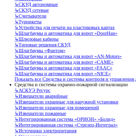
↳
СКУД автономные
↳
СКУД сетевые
↳
Считыватели
↳
Турникеты
↳
Устройства для печати на пластиковых картах
↳
Шлагбаумы и автоматика для ворот «DoorHan»
↳
Шлюзовые кабины
↳
Типовые решения СКУД
↳
Шлагбаумы «Фантом»
↳
Шлагбаумы и автоматика для ворот «AN-Motors»
↳
Шлагбаумы и автоматика для ворот «CAME»
↳
Шлагбаумы и автоматика для ворот «FAAC»
↳
Шлагбаумы и автоматика для ворот «NICE»
Показать все Средства и системы контроля и управления
Средства и системы охранно-пожарной сигнализации
↳
АСКУЭ Ресурс
↳
Извещатели аварийные
↳
Извещатели охранные для наружной установки
↳
Извещатели охранные для помещений
↳
Извещатели пожарные
↳
Интегрированная система «ОРИОН» «Болид»
↳
Интегрированная система «Стрелец-Интеграл»
↳
Источники электропитания