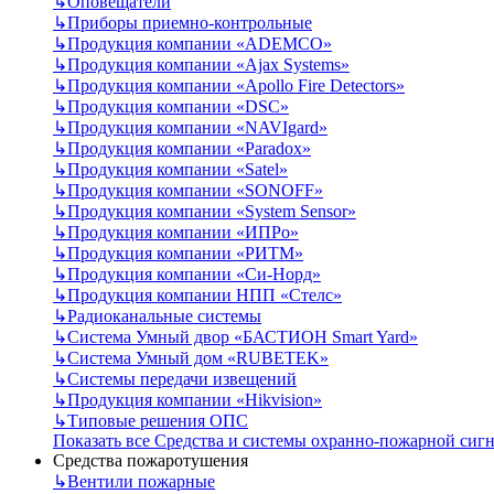
↳
Оповещатели
↳
Приборы приемно-контрольные
↳
Продукция компании «ADEMCO»
↳
Продукция компании «Ajax Systems»
↳
Продукция компании «Apollo Fire Detectors»
↳
Продукция компании «DSC»
↳
Продукция компании «NAVIgard»
↳
Продукция компании «Paradox»
↳
Продукция компании «Satel»
↳
Продукция компании «SONOFF»
↳
Продукция компании «System Sensor»
↳
Продукция компании «ИПРо»
↳
Продукция компании «РИТМ»
↳
Продукция компании «Си-Норд»
↳
Продукция компании НПП «Стелс»
↳
Радиоканальные системы
↳
Система Умный двор «БАСТИОН Smart Yard»
↳
Система Умный дом «RUBETEK»
↳
Системы передачи извещений
↳
Продукция компании «Hikvision»
↳
Типовые решения ОПС
Показать все Средства и системы охранно-пожарной сиг
Средства пожаротушения
↳
Вентили пожарные