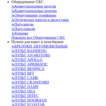
Оборудование СКС
↳
Коммутационные модули
↳
Коммутационные розетки
↳
Оборудование телефонии
↳
Оптические панели и аксессуары
↳
Патч-корды
↳
Патч-панели
↳
Разъемы
Показать все Оборудование СКС
Пульты для ворот и шлагбаумов
↳
БРЕЛОКИ АВТОМОБИЛЬНЫЕ
↳
ПУЛЬТ BAISHENG
↳
ПУЛЬТ AN-MOTORS
↳
ПУЛЬТ APOLLO
↳
ПУЛЬТ APRIMATIC
↳
ПУЛЬТ BENINCA
↳
ПУЛЬТ BFT
↳
ПУЛЬТ CAME
↳
ПУЛЬТ CRAWFORD
↳
ПУЛЬТ DASPI
↳
ПУЛЬТ DEA
↳
ПУЛЬТ DITEC
↳
ПУЛЬТ DOORHAN
↳
ПУЛЬТ ECOSTAR