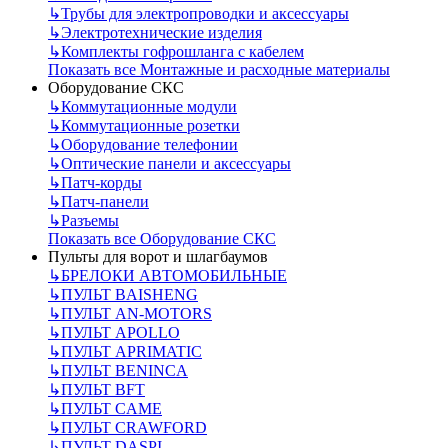
↳
Трубы для электропроводки и аксессуары
↳
Электротехнические изделия
↳
Комплекты гофрошланга с кабелем
Показать все Монтажные и расходные материалы
Оборудование СКС
↳
Коммутационные модули
↳
Коммутационные розетки
↳
Оборудование телефонии
↳
Оптические панели и аксессуары
↳
Патч-корды
↳
Патч-панели
↳
Разъемы
Показать все Оборудование СКС
Пульты для ворот и шлагбаумов
↳
БРЕЛОКИ АВТОМОБИЛЬНЫЕ
↳
ПУЛЬТ BAISHENG
↳
ПУЛЬТ AN-MOTORS
↳
ПУЛЬТ APOLLO
↳
ПУЛЬТ APRIMATIC
↳
ПУЛЬТ BENINCA
↳
ПУЛЬТ BFT
↳
ПУЛЬТ CAME
↳
ПУЛЬТ CRAWFORD
↳
ПУЛЬТ DASPI