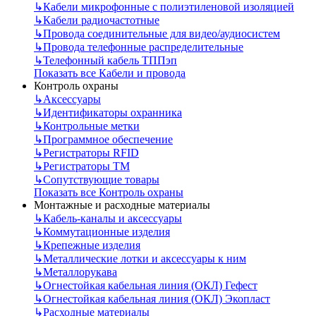
↳
Кабели микрофонные с полиэтиленовой изоляцией
↳
Кабели радиочастотные
↳
Провода соединительные для видео/аудиосистем
↳
Провода телефонные распределительные
↳
Телефонный кабель ТППэп
Показать все Кабели и провода
Контроль охраны
↳
Аксессуары
↳
Идентификаторы охранника
↳
Контрольные метки
↳
Программное обеспечение
↳
Регистраторы RFID
↳
Регистраторы ТМ
↳
Сопутствующие товары
Показать все Контроль охраны
Монтажные и расходные материалы
↳
Кабель-каналы и аксессуары
↳
Коммутационные изделия
↳
Крепежные изделия
↳
Металлические лотки и аксессуары к ним
↳
Металлорукава
↳
Огнестойкая кабельная линия (ОКЛ) Гефест
↳
Огнестойкая кабельная линия (ОКЛ) Экопласт
↳
Расходные материалы