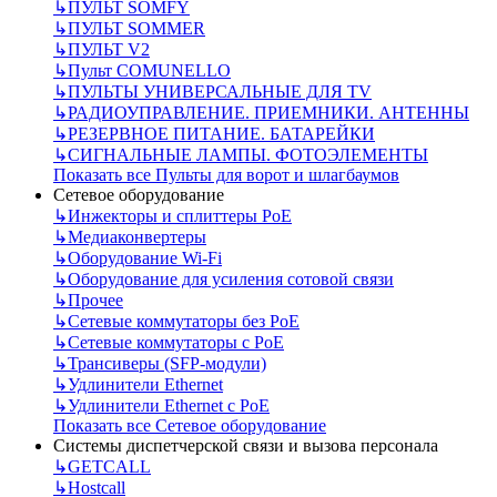
↳
ПУЛЬТ SOMFY
↳
ПУЛЬТ SOMMER
↳
ПУЛЬТ V2
↳
Пульт СOMUNELLO
↳
ПУЛЬТЫ УНИВЕРСАЛЬНЫЕ ДЛЯ TV
↳
РАДИОУПРАВЛЕНИЕ. ПРИЕМНИКИ. АНТЕННЫ
↳
РЕЗЕРВНОЕ ПИТАНИЕ. БАТАРЕЙКИ
↳
СИГНАЛЬНЫЕ ЛАМПЫ. ФОТОЭЛЕМЕНТЫ
Показать все Пульты для ворот и шлагбаумов
Сетевое оборудование
↳
Инжекторы и сплиттеры РоЕ
↳
Медиаконвертеры
↳
Оборудование Wi-Fi
↳
Оборудование для усиления сотовой связи
↳
Прочее
↳
Сетевые коммутаторы без РоЕ
↳
Сетевые коммутаторы с РоЕ
↳
Трансиверы (SFP-модули)
↳
Удлинители Ethernet
↳
Удлинители Ethernet с PoE
Показать все Сетевое оборудование
Системы диспетчерской связи и вызова персонала
↳
GETCALL
↳
Hostcall