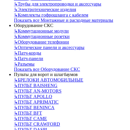
↳
Трубы для электропроводки и аксессуары
↳
Электротехнические изделия
↳
Комплекты гофрошланга с кабелем
Показать все Монтажные и расходные материалы
Оборудование СКС
↳
Коммутационные модули
↳
Коммутационные розетки
↳
Оборудование телефонии
↳
Оптические панели и аксессуары
↳
Патч-корды
↳
Патч-панели
↳
Разъемы
Показать все Оборудование СКС
Пульты для ворот и шлагбаумов
↳
БРЕЛОКИ АВТОМОБИЛЬНЫЕ
↳
ПУЛЬТ BAISHENG
↳
ПУЛЬТ AN-MOTORS
↳
ПУЛЬТ APOLLO
↳
ПУЛЬТ APRIMATIC
↳
ПУЛЬТ BENINCA
↳
ПУЛЬТ BFT
↳
ПУЛЬТ CAME
↳
ПУЛЬТ CRAWFORD
↳
ПУЛЬТ DASPI