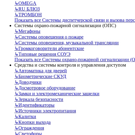
↳
OMEGA
↳
RU БЛЮЗ
↳
ТРОМБОН
Показать все Системы диспетчерской связи и вызова пер
Системы охрано-пожарной сигнализации (ОПС)
↳
Мегафоны
↳
Системы оповещения о пожаре
↳
Системы оповещения, музыкальной трансляции
↳
Громкоговорители абонентские
↳
Типовые решения СОУЭ
Показать все Системы охрано-пожарной сигнализации (
Средства и системы контроля и управления доступом
↳
Автоматика для дверей
↳
Биометрические СКУД
↳
Доводчики
↳
Досмотровое оборудование
↳
Замки и электромеханические защелки
↳
Зеркала безопасности
↳
Идентификаторы
↳
Источники электропитания
↳
Калитки
↳
Кнопки выхода
↳
Ограждения
↳
Светофоры