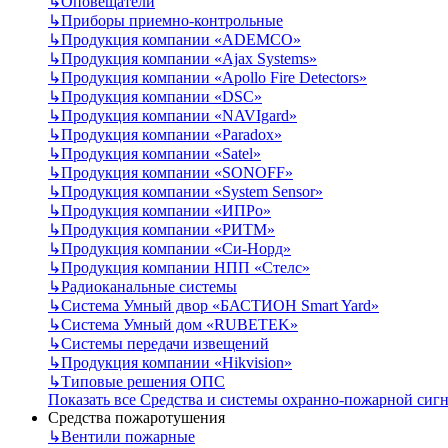
↳
Оповещатели
↳
Приборы приемно-контрольные
↳
Продукция компании «ADEMCO»
↳
Продукция компании «Ajax Systems»
↳
Продукция компании «Apollo Fire Detectors»
↳
Продукция компании «DSC»
↳
Продукция компании «NAVIgard»
↳
Продукция компании «Paradox»
↳
Продукция компании «Satel»
↳
Продукция компании «SONOFF»
↳
Продукция компании «System Sensor»
↳
Продукция компании «ИПРо»
↳
Продукция компании «РИТМ»
↳
Продукция компании «Си-Норд»
↳
Продукция компании НПП «Стелс»
↳
Радиоканальные системы
↳
Система Умный двор «БАСТИОН Smart Yard»
↳
Система Умный дом «RUBETEK»
↳
Системы передачи извещений
↳
Продукция компании «Hikvision»
↳
Типовые решения ОПС
Показать все Средства и системы охранно-пожарной сиг
Средства пожаротушения
↳
Вентили пожарные