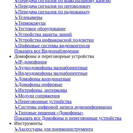
↳
Передача сигналов по коаксиальному кабелю
↳
Передача сигналов по оптоволокну
↳
Передача сигналов по радиоканалу
↳
Телекамеры
↳
Термокожухи
↳
Тестовое оборудование
↳
Устройства защиты линий
↳
Устройства инфракрасной подсветки
↳
Цифровые системы видеоконтроля
Показать все Видеонаблюдение
Домофоны и переговорные устройства
↳
IP-домофония
↳
Аудиодомофоны малоабонентные
↳
Видеодомофоны малоабонентные
↳
Домофоны координатные
↳
Домофоны цифровые
↳
Интерфоны, интеркомы
↳
Модули сопряжения
↳
Переговорные устройства
↳
Системы цифровой записи аудиоинформации
↳
Типовые решения «Домофоны»
Показать все Домофоны и переговорные устройства
Инструменты
↳
Аксессуары для пневмоинструмента