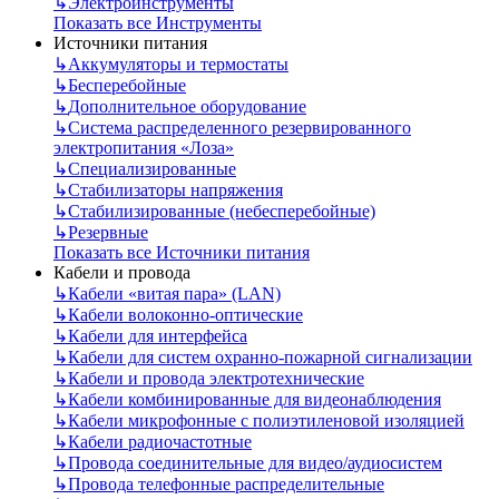
↳
Электроинструменты
Показать все Инструменты
Источники питания
↳
Аккумуляторы и термостаты
↳
Бесперебойные
↳
Дополнительное оборудование
↳
Система распределенного резервированного
электропитания «Лоза»
↳
Специализированные
↳
Стабилизаторы напряжения
↳
Стабилизированные (небесперебойные)
↳
Резервные
Показать все Источники питания
Кабели и провода
↳
Кабели «витая пара» (LAN)
↳
Кабели волоконно-оптические
↳
Кабели для интерфейса
↳
Кабели для систем охранно-пожарной сигнализации
↳
Кабели и провода электротехнические
↳
Кабели комбинированные для видеонаблюдения
↳
Кабели микрофонные с полиэтиленовой изоляцией
↳
Кабели радиочастотные
↳
Провода соединительные для видео/аудиосистем
↳
Провода телефонные распределительные