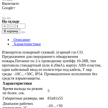
Вконтакте
Google+
На складе
+
−
В корзину
Описание
Характеристики
Извещатель пожарный газовый, угарный газ СО.
Предназначен для сверхраннего обнаружения
пожара.Питание по 2-х проводному шлейфу 10-28В, тип
протокола стандартный (или 4-20мА), корпус ABS-пластик,
один кабельный ввод из полиэстера под кабель, Т окр.
среды -10С...+50С, IP54. Промышленное исполнение без
средств взрывозащиты.
Характеристики
Время выхода на режим
5
не более, сек.
Габаритные размеры, мм
83х81х55
Диапазон рабочих
-10…+50
температур, °С