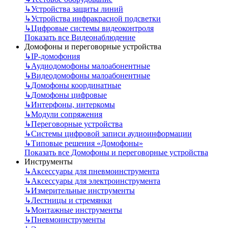
↳
Устройства защиты линий
↳
Устройства инфракрасной подсветки
↳
Цифровые системы видеоконтроля
Показать все Видеонаблюдение
Домофоны и переговорные устройства
↳
IP-домофония
↳
Аудиодомофоны малоабонентные
↳
Видеодомофоны малоабонентные
↳
Домофоны координатные
↳
Домофоны цифровые
↳
Интерфоны, интеркомы
↳
Модули сопряжения
↳
Переговорные устройства
↳
Системы цифровой записи аудиоинформации
↳
Типовые решения «Домофоны»
Показать все Домофоны и переговорные устройства
Инструменты
↳
Аксессуары для пневмоинструмента
↳
Аксессуары для электроинструмента
↳
Измерительные инструменты
↳
Лестницы и стремянки
↳
Монтажные инструменты
↳
Пневмоинструменты