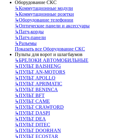
Оборудование СКС
↳
Коммутационные модули
↳
Коммутационные розетки
↳
Оборудование телефонии
↳
Оптические панели и аксессуары
↳
Патч-корды
↳
Патч-панели
↳
Разъемы
Показать все Оборудование СКС
Пульты для ворот и шлагбаумов
↳
БРЕЛОКИ АВТОМОБИЛЬНЫЕ
↳
ПУЛЬТ BAISHENG
↳
ПУЛЬТ AN-MOTORS
↳
ПУЛЬТ APOLLO
↳
ПУЛЬТ APRIMATIC
↳
ПУЛЬТ BENINCA
↳
ПУЛЬТ BFT
↳
ПУЛЬТ CAME
↳
ПУЛЬТ CRAWFORD
↳
ПУЛЬТ DASPI
↳
ПУЛЬТ DEA
↳
ПУЛЬТ DITEC
↳
ПУЛЬТ DOORHAN
↳
ПУЛЬТ ECOSTAR