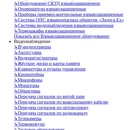
↳
Оборудование СКУД взрывозащищенное
↳
Оповещатели взрывозащищенные
↳
Приборы приемно-контрольные взрывозащищенные
↳
Система ОПС взрывоопасных объектов «Ладога-Ex»
↳
Системы видеонаблюдения взрывозащищенные
↳
Термошкафы взрывозащищенные
Показать все Взрывозащищенное оборудование
Видеонаблюдение
↳
IP-видеосерверы
↳
Аксессуары
↳
Видеорегистраторы
↳
Жёсткие диски и карты памяти
↳
Клавиатуры и пульты управления
↳
Кронштейны
↳
Микрофоны
↳
Мониторы
↳
Объективы
↳
Передача сигналов по витой паре
↳
Передача сигналов по коаксиальному кабелю
↳
Передача сигналов по оптоволокну
↳
Передача сигналов по радиоканалу
↳
Телекамеры
↳
Термокожухи
↳
Тестовое оборудование