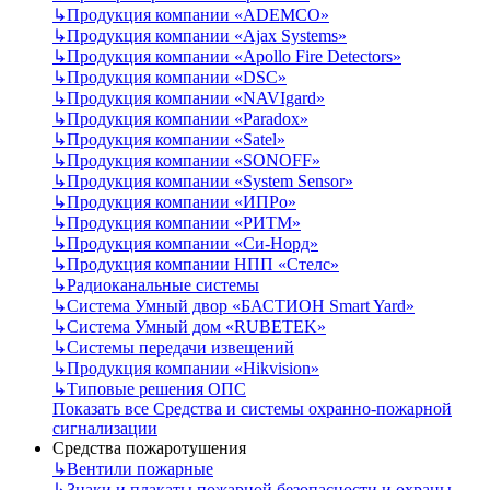
↳
Продукция компании «ADEMCO»
↳
Продукция компании «Ajax Systems»
↳
Продукция компании «Apollo Fire Detectors»
↳
Продукция компании «DSC»
↳
Продукция компании «NAVIgard»
↳
Продукция компании «Paradox»
↳
Продукция компании «Satel»
↳
Продукция компании «SONOFF»
↳
Продукция компании «System Sensor»
↳
Продукция компании «ИПРо»
↳
Продукция компании «РИТМ»
↳
Продукция компании «Си-Норд»
↳
Продукция компании НПП «Стелс»
↳
Радиоканальные системы
↳
Система Умный двор «БАСТИОН Smart Yard»
↳
Система Умный дом «RUBETEK»
↳
Системы передачи извещений
↳
Продукция компании «Hikvision»
↳
Типовые решения ОПС
Показать все Средства и системы охранно-пожарной
сигнализации
Средства пожаротушения
↳
Вентили пожарные
↳
Знаки и плакаты пожарной безопасности и охраны