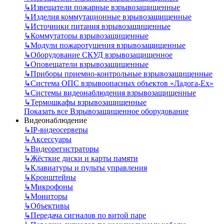
↳
Извещатели пожарные взрывозащищенные
↳
Изделия коммутационные взрывозащищенные
↳
Источники питания взрывозащищенные
↳
Коммутаторы взрывозащищенные
↳
Модули пожаротушения взрывозащищенные
↳
Оборудование СКУД взрывозащищенное
↳
Оповещатели взрывозащищенные
↳
Приборы приемно-контрольные взрывозащищенные
↳
Система ОПС взрывоопасных объектов «Ладога-Ex»
↳
Системы видеонаблюдения взрывозащищенные
↳
Термошкафы взрывозащищенные
Показать все Взрывозащищенное оборудование
Видеонаблюдение
↳
IP-видеосерверы
↳
Аксессуары
↳
Видеорегистраторы
↳
Жёсткие диски и карты памяти
↳
Клавиатуры и пульты управления
↳
Кронштейны
↳
Микрофоны
↳
Мониторы
↳
Объективы
↳
Передача сигналов по витой паре