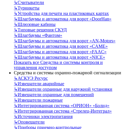
↳
Считыватели
↳
Турникеты
↳
Устройства для печати на пластиковых картах
↳
Шлагбаумы и автоматика для ворот «DoorHan»
↳
Шлюзовые кабины
↳
Типовые решения СКУД
↳
Шлагбаумы «Фантом»
↳
Шлагбаумы и автоматика для ворот «AN-Motors»
↳
Шлагбаумы и автоматика для ворот «CAME»
↳
Шлагбаумы и автоматика для ворот «FAAC»
↳
Шлагбаумы и автоматика для ворот «NICE»
Показать все Средства и системы контроля и
управления доступом
Средства и системы охранно-пожарной сигнализации
↳
АСКУЭ Ресурс
↳
Извещатели аварийные
↳
Извещатели охранные для наружной установки
↳
Извещатели охранные для помещений
↳
Извещатели пожарные
↳
Интегрированная система «ОРИОН» «Болид»
↳
Интегрированная система «Стрелец-Интеграл»
↳
Источники электропитания
↳
Оповещатели
↳
Приборы приемно-контрольные