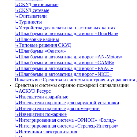
↳
СКУД автономные
↳
СКУД сетевые
↳
Считыватели
↳
Турникеты
↳
Устройства для печати на пластиковых картах
↳
Шлагбаумы и автоматика для ворот «DoorHan»
↳
Шлюзовые кабины
↳
Типовые решения СКУД
↳
Шлагбаумы «Фантом»
↳
Шлагбаумы и автоматика для ворот «AN-Motors»
↳
Шлагбаумы и автоматика для ворот «CAME»
↳
Шлагбаумы и автоматика для ворот «FAAC»
↳
Шлагбаумы и автоматика для ворот «NICE»
Показать все Средства и системы контроля и управления
Средства и системы охранно-пожарной сигнализации
↳
АСКУЭ Ресурс
↳
Извещатели аварийные
↳
Извещатели охранные для наружной установки
↳
Извещатели охранные для помещений
↳
Извещатели пожарные
↳
Интегрированная система «ОРИОН» «Болид»
↳
Интегрированная система «Стрелец-Интеграл»
↳
Источники электропитания