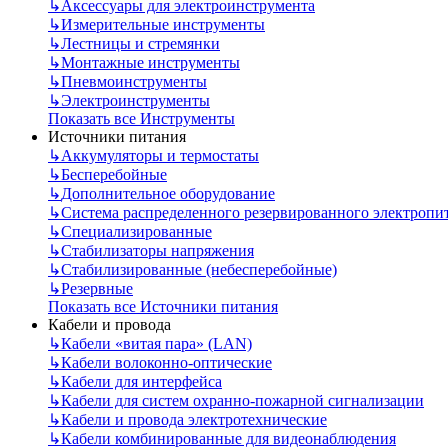
↳
Аксессуары для электроинструмента
↳
Измерительные инструменты
↳
Лестницы и стремянки
↳
Монтажные инструменты
↳
Пневмоинструменты
↳
Электроинструменты
Показать все Инструменты
Источники питания
↳
Аккумуляторы и термостаты
↳
Бесперебойные
↳
Дополнительное оборудование
↳
Система распределенного резервированного электропи
↳
Специализированные
↳
Стабилизаторы напряжения
↳
Стабилизированные (небесперебойные)
↳
Резервные
Показать все Источники питания
Кабели и провода
↳
Кабели «витая пара» (LAN)
↳
Кабели волоконно-оптические
↳
Кабели для интерфейса
↳
Кабели для систем охранно-пожарной сигнализации
↳
Кабели и провода электротехнические
↳
Кабели комбинированные для видеонаблюдения