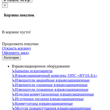
0
товаров,
на
0 р.
×
Корзина покупок
В корзине пусто!
Продолжить покупки
Открыть корзину
Оформить заказ
Категории
Взрывозащищенное оборудование
↳
Барьеры искрозащиты
↳
Взрывозащищенный комплекс ОПС «ЯУЗА-Ех»
↳
Извещатели аварийные взрывозащищенные
↳
Извещатели охранные взрывозащищенные
↳
Извещатели пожарные взрывозащищенные
↳
Изделия коммутационные взрывозащищенные
↳
Источники питания взрывозащищенные
↳
Коммутаторы взрывозащищенные
↳
Модули пожаротушения взрывозащищенные