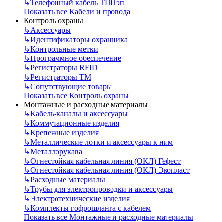
↳
Телефонный кабель ТППэп
Показать все Кабели и провода
Контроль охраны
↳
Аксессуары
↳
Идентификаторы охранника
↳
Контрольные метки
↳
Программное обеспечение
↳
Регистраторы RFID
↳
Регистраторы ТМ
↳
Сопутствующие товары
Показать все Контроль охраны
Монтажные и расходные материалы
↳
Кабель-каналы и аксессуары
↳
Коммутационные изделия
↳
Крепежные изделия
↳
Металлические лотки и аксессуары к ним
↳
Металлорукава
↳
Огнестойкая кабельная линия (ОКЛ) Гефест
↳
Огнестойкая кабельная линия (ОКЛ) Экопласт
↳
Расходные материалы
↳
Трубы для электропроводки и аксессуары
↳
Электротехнические изделия
↳
Комплекты гофрошланга с кабелем
Показать все Монтажные и расходные материалы