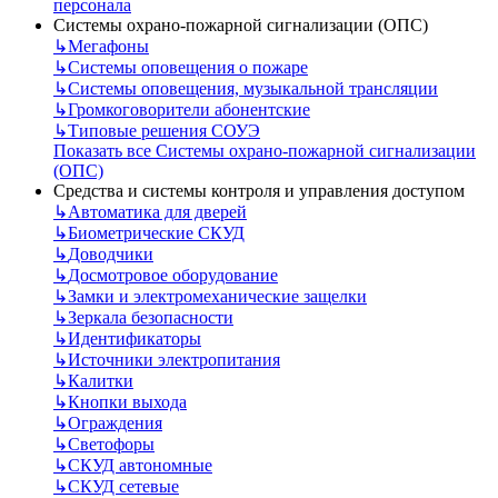
персонала
Системы охрано-пожарной сигнализации (ОПС)
↳
Мегафоны
↳
Системы оповещения о пожаре
↳
Системы оповещения, музыкальной трансляции
↳
Громкоговорители абонентские
↳
Типовые решения СОУЭ
Показать все Системы охрано-пожарной сигнализации
(ОПС)
Средства и системы контроля и управления доступом
↳
Автоматика для дверей
↳
Биометрические СКУД
↳
Доводчики
↳
Досмотровое оборудование
↳
Замки и электромеханические защелки
↳
Зеркала безопасности
↳
Идентификаторы
↳
Источники электропитания
↳
Калитки
↳
Кнопки выхода
↳
Ограждения
↳
Светофоры
↳
СКУД автономные
↳
СКУД сетевые