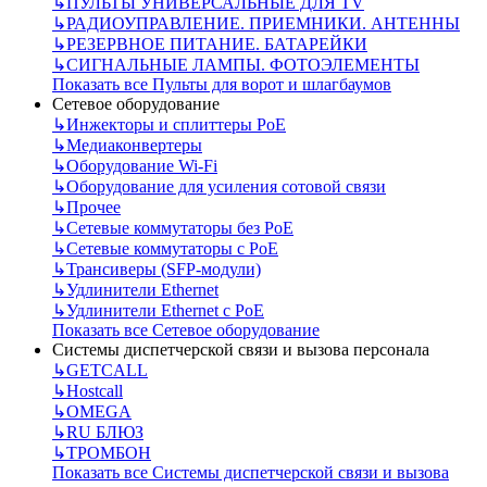
↳
ПУЛЬТЫ УНИВЕРСАЛЬНЫЕ ДЛЯ TV
↳
РАДИОУПРАВЛЕНИЕ. ПРИЕМНИКИ. АНТЕННЫ
↳
РЕЗЕРВНОЕ ПИТАНИЕ. БАТАРЕЙКИ
↳
СИГНАЛЬНЫЕ ЛАМПЫ. ФОТОЭЛЕМЕНТЫ
Показать все Пульты для ворот и шлагбаумов
Сетевое оборудование
↳
Инжекторы и сплиттеры РоЕ
↳
Медиаконвертеры
↳
Оборудование Wi-Fi
↳
Оборудование для усиления сотовой связи
↳
Прочее
↳
Сетевые коммутаторы без РоЕ
↳
Сетевые коммутаторы с РоЕ
↳
Трансиверы (SFP-модули)
↳
Удлинители Ethernet
↳
Удлинители Ethernet с PoE
Показать все Сетевое оборудование
Системы диспетчерской связи и вызова персонала
↳
GETCALL
↳
Hostcall
↳
OMEGA
↳
RU БЛЮЗ
↳
ТРОМБОН
Показать все Системы диспетчерской связи и вызова