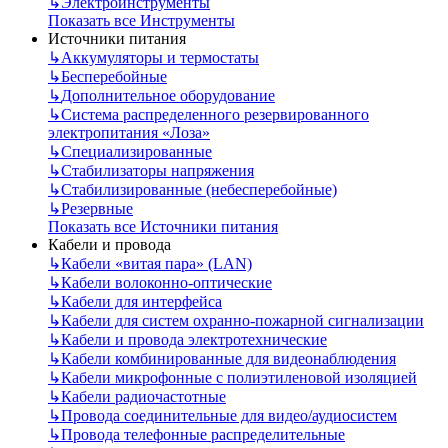
↳
Электроинструменты
Показать все Инструменты
Источники питания
↳
Аккумуляторы и термостаты
↳
Бесперебойные
↳
Дополнительное оборудование
↳
Система распределенного резервированного
электропитания «Лоза»
↳
Специализированные
↳
Стабилизаторы напряжения
↳
Стабилизированные (небесперебойные)
↳
Резервные
Показать все Источники питания
Кабели и провода
↳
Кабели «витая пара» (LAN)
↳
Кабели волоконно-оптические
↳
Кабели для интерфейса
↳
Кабели для систем охранно-пожарной сигнализации
↳
Кабели и провода электротехнические
↳
Кабели комбинированные для видеонаблюдения
↳
Кабели микрофонные с полиэтиленовой изоляцией
↳
Кабели радиочастотные
↳
Провода соединительные для видео/аудиосистем
↳
Провода телефонные распределительные