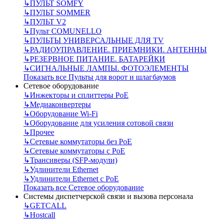
↳
ПУЛЬТ SOMFY
↳
ПУЛЬТ SOMMER
↳
ПУЛЬТ V2
↳
Пульт СOMUNELLO
↳
ПУЛЬТЫ УНИВЕРСАЛЬНЫЕ ДЛЯ TV
↳
РАДИОУПРАВЛЕНИЕ. ПРИЕМНИКИ. АНТЕННЫ
↳
РЕЗЕРВНОЕ ПИТАНИЕ. БАТАРЕЙКИ
↳
СИГНАЛЬНЫЕ ЛАМПЫ. ФОТОЭЛЕМЕНТЫ
Показать все Пульты для ворот и шлагбаумов
Сетевое оборудование
↳
Инжекторы и сплиттеры РоЕ
↳
Медиаконвертеры
↳
Оборудование Wi-Fi
↳
Оборудование для усиления сотовой связи
↳
Прочее
↳
Сетевые коммутаторы без РоЕ
↳
Сетевые коммутаторы с РоЕ
↳
Трансиверы (SFP-модули)
↳
Удлинители Ethernet
↳
Удлинители Ethernet с PoE
Показать все Сетевое оборудование
Системы диспетчерской связи и вызова персонала
↳
GETCALL
↳
Hostcall