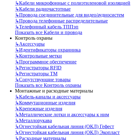
↳
Кабели микрофонные с полиэтиленовой изоляцией
↳
Кабели радиочастотные
↳
Провода соединительные для видео/аудиосистем
↳
Провода телефонные распределительные
↳
Телефонный кабель ТППэп
Показать все Кабели и провода
Контроль охраны
↳
Аксессуары
↳
Идентификаторы охранника
↳
Контрольные метки
↳
Программное обеспечение
↳
Регистраторы RFID
↳
Регистраторы ТМ
↳
Сопутствующие товары
Показать все Контроль охраны
Монтажные и расходные материалы
↳
Кабель-каналы и аксессуары
↳
Коммутационные изделия
↳
Крепежные изделия
↳
Металлические лотки и аксессуары к ним
↳
Металлорукава
↳
Огнестойкая кабельная линия (ОКЛ) Гефест
↳
Огнестойкая кабельная линия (ОКЛ) Экопласт
↳
Расходные материалы