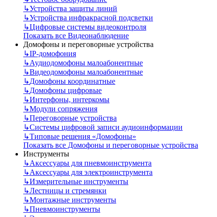
↳
Устройства защиты линий
↳
Устройства инфракрасной подсветки
↳
Цифровые системы видеоконтроля
Показать все Видеонаблюдение
Домофоны и переговорные устройства
↳
IP-домофония
↳
Аудиодомофоны малоабонентные
↳
Видеодомофоны малоабонентные
↳
Домофоны координатные
↳
Домофоны цифровые
↳
Интерфоны, интеркомы
↳
Модули сопряжения
↳
Переговорные устройства
↳
Системы цифровой записи аудиоинформации
↳
Типовые решения «Домофоны»
Показать все Домофоны и переговорные устройства
Инструменты
↳
Аксессуары для пневмоинструмента
↳
Аксессуары для электроинструмента
↳
Измерительные инструменты
↳
Лестницы и стремянки
↳
Монтажные инструменты
↳
Пневмоинструменты