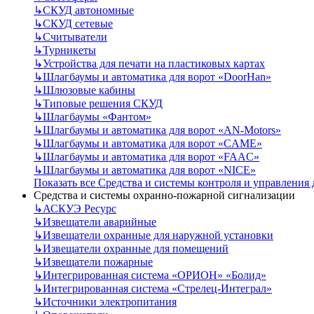
↳
СКУД автономные
↳
СКУД сетевые
↳
Считыватели
↳
Турникеты
↳
Устройства для печати на пластиковых картах
↳
Шлагбаумы и автоматика для ворот «DoorHan»
↳
Шлюзовые кабины
↳
Типовые решения СКУД
↳
Шлагбаумы «Фантом»
↳
Шлагбаумы и автоматика для ворот «AN-Motors»
↳
Шлагбаумы и автоматика для ворот «CAME»
↳
Шлагбаумы и автоматика для ворот «FAAC»
↳
Шлагбаумы и автоматика для ворот «NICE»
Показать все Средства и системы контроля и управления
Средства и системы охранно-пожарной сигнализации
↳
АСКУЭ Ресурс
↳
Извещатели аварийные
↳
Извещатели охранные для наружной установки
↳
Извещатели охранные для помещений
↳
Извещатели пожарные
↳
Интегрированная система «ОРИОН» «Болид»
↳
Интегрированная система «Стрелец-Интеграл»
↳
Источники электропитания