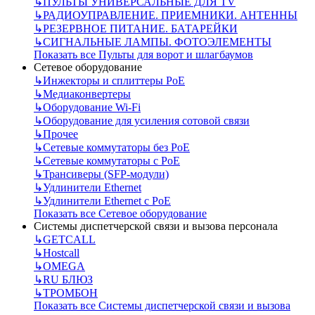
↳
ПУЛЬТЫ УНИВЕРСАЛЬНЫЕ ДЛЯ TV
↳
РАДИОУПРАВЛЕНИЕ. ПРИЕМНИКИ. АНТЕННЫ
↳
РЕЗЕРВНОЕ ПИТАНИЕ. БАТАРЕЙКИ
↳
СИГНАЛЬНЫЕ ЛАМПЫ. ФОТОЭЛЕМЕНТЫ
Показать все Пульты для ворот и шлагбаумов
Сетевое оборудование
↳
Инжекторы и сплиттеры РоЕ
↳
Медиаконвертеры
↳
Оборудование Wi-Fi
↳
Оборудование для усиления сотовой связи
↳
Прочее
↳
Сетевые коммутаторы без РоЕ
↳
Сетевые коммутаторы с РоЕ
↳
Трансиверы (SFP-модули)
↳
Удлинители Ethernet
↳
Удлинители Ethernet с PoE
Показать все Сетевое оборудование
Системы диспетчерской связи и вызова персонала
↳
GETCALL
↳
Hostcall
↳
OMEGA
↳
RU БЛЮЗ
↳
ТРОМБОН
Показать все Системы диспетчерской связи и вызова