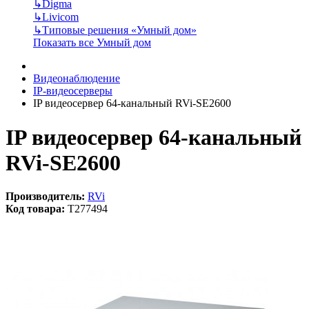
↳
Digma
↳
Livicom
↳
Типовые решения «Умный дом»
Показать все Умный дом
Видеонаблюдение
IP-видеосерверы
IP видеосервер 64-канальный RVi-SE2600
IP видеосервер 64-канальный
RVi-SE2600
Производитель:
RVi
Код товара:
T277494