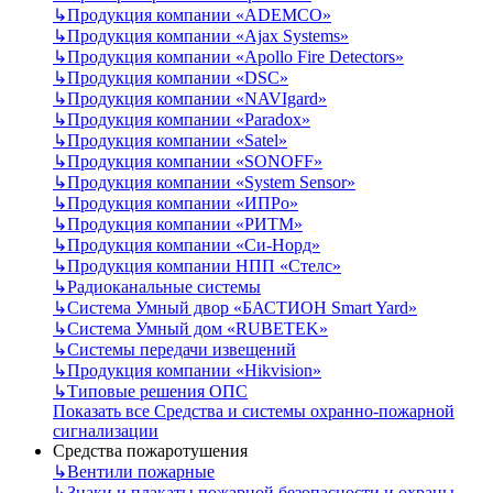
↳
Продукция компании «ADEMCO»
↳
Продукция компании «Ajax Systems»
↳
Продукция компании «Apollo Fire Detectors»
↳
Продукция компании «DSC»
↳
Продукция компании «NAVIgard»
↳
Продукция компании «Paradox»
↳
Продукция компании «Satel»
↳
Продукция компании «SONOFF»
↳
Продукция компании «System Sensor»
↳
Продукция компании «ИПРо»
↳
Продукция компании «РИТМ»
↳
Продукция компании «Си-Норд»
↳
Продукция компании НПП «Стелс»
↳
Радиоканальные системы
↳
Система Умный двор «БАСТИОН Smart Yard»
↳
Система Умный дом «RUBETEK»
↳
Системы передачи извещений
↳
Продукция компании «Hikvision»
↳
Типовые решения ОПС
Показать все Средства и системы охранно-пожарной
сигнализации
Средства пожаротушения
↳
Вентили пожарные
↳
Знаки и плакаты пожарной безопасности и охраны