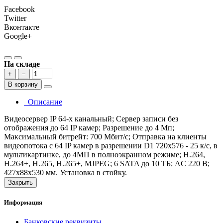
Facebook
Twitter
Вконтакте
Google+
На складе
+
−
В корзину
Описание
Видеосервер IP 64-х канальный; Сервер записи без
отображения до 64 IP камер; Разрешение до 4 Мп;
Максимальный битрейт: 700 Мбит/с; Отправка на клиенты
видеопотока с 64 IP камер в разрешении D1 720х576 - 25 к/с, в
мультикартинке, до 4МП в полноэкранном режиме; H.264,
H.264+, H.265, H.265+, MJPEG; 6 SATA до 10 ТБ; AC 220 В;
427x88x530 мм. Установка в стойку.
Закрыть
Информация
Банковские реквизиты