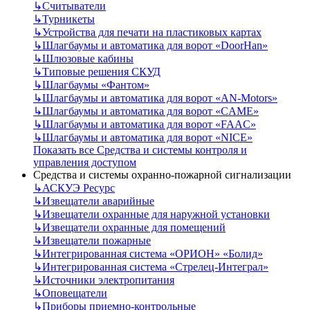
↳
Считыватели
↳
Турникеты
↳
Устройства для печати на пластиковых картах
↳
Шлагбаумы и автоматика для ворот «DoorHan»
↳
Шлюзовые кабины
↳
Типовые решения СКУД
↳
Шлагбаумы «Фантом»
↳
Шлагбаумы и автоматика для ворот «AN-Motors»
↳
Шлагбаумы и автоматика для ворот «CAME»
↳
Шлагбаумы и автоматика для ворот «FAAC»
↳
Шлагбаумы и автоматика для ворот «NICE»
Показать все Средства и системы контроля и
управления доступом
Средства и системы охранно-пожарной сигнализации
↳
АСКУЭ Ресурс
↳
Извещатели аварийные
↳
Извещатели охранные для наружной установки
↳
Извещатели охранные для помещений
↳
Извещатели пожарные
↳
Интегрированная система «ОРИОН» «Болид»
↳
Интегрированная система «Стрелец-Интеграл»
↳
Источники электропитания
↳
Оповещатели
↳
Приборы приемно-контрольные