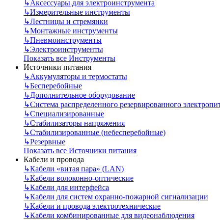
↳
Аксессуары для электроинструмента
↳
Измерительные инструменты
↳
Лестницы и стремянки
↳
Монтажные инструменты
↳
Пневмоинструменты
↳
Электроинструменты
Показать все Инструменты
Источники питания
↳
Аккумуляторы и термостаты
↳
Бесперебойные
↳
Дополнительное оборудование
↳
Система распределенного резервированного электропи
↳
Специализированные
↳
Стабилизаторы напряжения
↳
Стабилизированные (небесперебойные)
↳
Резервные
Показать все Источники питания
Кабели и провода
↳
Кабели «витая пара» (LAN)
↳
Кабели волоконно-оптические
↳
Кабели для интерфейса
↳
Кабели для систем охранно-пожарной сигнализации
↳
Кабели и провода электротехнические
↳
Кабели комбинированные для видеонаблюдения