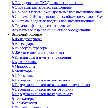
↳
Оборудование СКУД взрывозащищенное
↳
Оповещатели взрывозащищенные
↳
Приборы приемно-контрольные взрывозащищенные
↳
Система ОПС взрывоопасных объектов «Ладога-Ex»
↳
Системы видеонаблюдения взрывозащищенные
↳
Термошкафы взрывозащищенные
Показать все Взрывозащищенное оборудование
Видеонаблюдение
↳
IP-видеосерверы
↳
Аксессуары
↳
Видеорегистраторы
↳
Жёсткие диски и карты памяти
↳
Клавиатуры и пульты управления
↳
Кронштейны
↳
Микрофоны
↳
Мониторы
↳
Объективы
↳
Передача сигналов по витой паре
↳
Передача сигналов по коаксиальному кабелю
↳
Передача сигналов по оптоволокну
↳
Передача сигналов по радиоканалу
↳
Телекамеры
↳
Термокожухи
↳
Тестовое оборудование