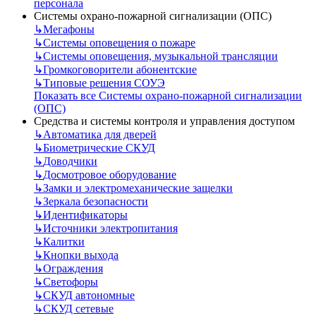
персонала
Системы охрано-пожарной сигнализации (ОПС)
↳
Мегафоны
↳
Системы оповещения о пожаре
↳
Системы оповещения, музыкальной трансляции
↳
Громкоговорители абонентские
↳
Типовые решения СОУЭ
Показать все Системы охрано-пожарной сигнализации
(ОПС)
Средства и системы контроля и управления доступом
↳
Автоматика для дверей
↳
Биометрические СКУД
↳
Доводчики
↳
Досмотровое оборудование
↳
Замки и электромеханические защелки
↳
Зеркала безопасности
↳
Идентификаторы
↳
Источники электропитания
↳
Калитки
↳
Кнопки выхода
↳
Ограждения
↳
Светофоры
↳
СКУД автономные
↳
СКУД сетевые