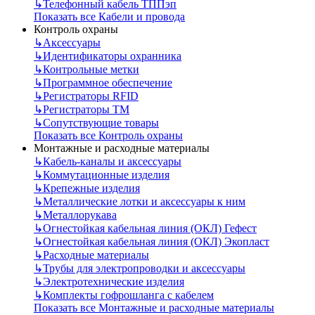
↳
Телефонный кабель ТППэп
Показать все Кабели и провода
Контроль охраны
↳
Аксессуары
↳
Идентификаторы охранника
↳
Контрольные метки
↳
Программное обеспечение
↳
Регистраторы RFID
↳
Регистраторы ТМ
↳
Сопутствующие товары
Показать все Контроль охраны
Монтажные и расходные материалы
↳
Кабель-каналы и аксессуары
↳
Коммутационные изделия
↳
Крепежные изделия
↳
Металлические лотки и аксессуары к ним
↳
Металлорукава
↳
Огнестойкая кабельная линия (ОКЛ) Гефест
↳
Огнестойкая кабельная линия (ОКЛ) Экопласт
↳
Расходные материалы
↳
Трубы для электропроводки и аксессуары
↳
Электротехнические изделия
↳
Комплекты гофрошланга с кабелем
Показать все Монтажные и расходные материалы