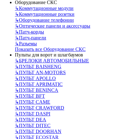
Оборудование СКС
↳
Коммутационные модули
↳
Коммутационные розетки
↳
Оборудование телефонии
↳
Оптические панели и аксессуары
↳
Патч-корды
↳
Патч-панели
↳
Разъемы
Показать все Оборудование СКС
Пульты для ворот и шлагбаумов
↳
БРЕЛОКИ АВТОМОБИЛЬНЫЕ
↳
ПУЛЬТ BAISHENG
↳
ПУЛЬТ AN-MOTORS
↳
ПУЛЬТ APOLLO
↳
ПУЛЬТ APRIMATIC
↳
ПУЛЬТ BENINCA
↳
ПУЛЬТ BFT
↳
ПУЛЬТ CAME
↳
ПУЛЬТ CRAWFORD
↳
ПУЛЬТ DASPI
↳
ПУЛЬТ DEA
↳
ПУЛЬТ DITEC
↳
ПУЛЬТ DOORHAN
↳
ПУЛЬТ ECOSTAR