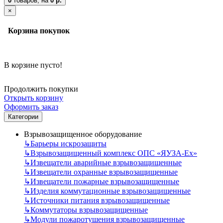
0
товаров,
на
0 р.
×
Корзина покупок
В корзине пусто!
Продолжить покупки
Открыть корзину
Оформить заказ
Категории
Взрывозащищенное оборудование
↳
Барьеры искрозащиты
↳
Взрывозащищенный комплекс ОПС «ЯУЗА-Ех»
↳
Извещатели аварийные взрывозащищенные
↳
Извещатели охранные взрывозащищенные
↳
Извещатели пожарные взрывозащищенные
↳
Изделия коммутационные взрывозащищенные
↳
Источники питания взрывозащищенные
↳
Коммутаторы взрывозащищенные
↳
Модули пожаротушения взрывозащищенные