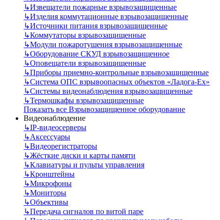
↳
Извещатели пожарные взрывозащищенные
↳
Изделия коммутационные взрывозащищенные
↳
Источники питания взрывозащищенные
↳
Коммутаторы взрывозащищенные
↳
Модули пожаротушения взрывозащищенные
↳
Оборудование СКУД взрывозащищенное
↳
Оповещатели взрывозащищенные
↳
Приборы приемно-контрольные взрывозащищенные
↳
Система ОПС взрывоопасных объектов «Ладога-Ex»
↳
Системы видеонаблюдения взрывозащищенные
↳
Термошкафы взрывозащищенные
Показать все Взрывозащищенное оборудование
Видеонаблюдение
↳
IP-видеосерверы
↳
Аксессуары
↳
Видеорегистраторы
↳
Жёсткие диски и карты памяти
↳
Клавиатуры и пульты управления
↳
Кронштейны
↳
Микрофоны
↳
Мониторы
↳
Объективы
↳
Передача сигналов по витой паре