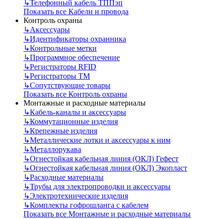
↳
Телефонный кабель ТППэп
Показать все Кабели и провода
Контроль охраны
↳
Аксессуары
↳
Идентификаторы охранника
↳
Контрольные метки
↳
Программное обеспечение
↳
Регистраторы RFID
↳
Регистраторы ТМ
↳
Сопутствующие товары
Показать все Контроль охраны
Монтажные и расходные материалы
↳
Кабель-каналы и аксессуары
↳
Коммутационные изделия
↳
Крепежные изделия
↳
Металлические лотки и аксессуары к ним
↳
Металлорукава
↳
Огнестойкая кабельная линия (ОКЛ) Гефест
↳
Огнестойкая кабельная линия (ОКЛ) Экопласт
↳
Расходные материалы
↳
Трубы для электропроводки и аксессуары
↳
Электротехнические изделия
↳
Комплекты гофрошланга с кабелем
Показать все Монтажные и расходные материалы