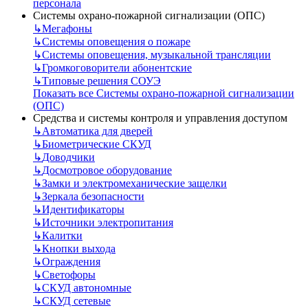
персонала
Системы охрано-пожарной сигнализации (ОПС)
↳
Мегафоны
↳
Системы оповещения о пожаре
↳
Системы оповещения, музыкальной трансляции
↳
Громкоговорители абонентские
↳
Типовые решения СОУЭ
Показать все Системы охрано-пожарной сигнализации
(ОПС)
Средства и системы контроля и управления доступом
↳
Автоматика для дверей
↳
Биометрические СКУД
↳
Доводчики
↳
Досмотровое оборудование
↳
Замки и электромеханические защелки
↳
Зеркала безопасности
↳
Идентификаторы
↳
Источники электропитания
↳
Калитки
↳
Кнопки выхода
↳
Ограждения
↳
Светофоры
↳
СКУД автономные
↳
СКУД сетевые