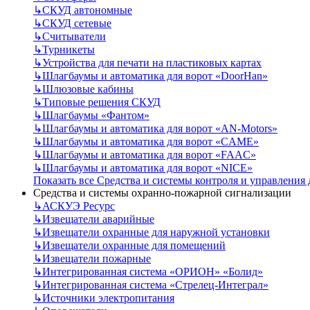
↳
СКУД автономные
↳
СКУД сетевые
↳
Считыватели
↳
Турникеты
↳
Устройства для печати на пластиковых картах
↳
Шлагбаумы и автоматика для ворот «DoorHan»
↳
Шлюзовые кабины
↳
Типовые решения СКУД
↳
Шлагбаумы «Фантом»
↳
Шлагбаумы и автоматика для ворот «AN-Motors»
↳
Шлагбаумы и автоматика для ворот «CAME»
↳
Шлагбаумы и автоматика для ворот «FAAC»
↳
Шлагбаумы и автоматика для ворот «NICE»
Показать все Средства и системы контроля и управления
Средства и системы охранно-пожарной сигнализации
↳
АСКУЭ Ресурс
↳
Извещатели аварийные
↳
Извещатели охранные для наружной установки
↳
Извещатели охранные для помещений
↳
Извещатели пожарные
↳
Интегрированная система «ОРИОН» «Болид»
↳
Интегрированная система «Стрелец-Интеграл»
↳
Источники электропитания