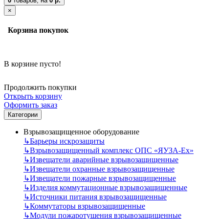
0
товаров,
на
0 р.
×
Корзина покупок
В корзине пусто!
Продолжить покупки
Открыть корзину
Оформить заказ
Категории
Взрывозащищенное оборудование
↳
Барьеры искрозащиты
↳
Взрывозащищенный комплекс ОПС «ЯУЗА-Ех»
↳
Извещатели аварийные взрывозащищенные
↳
Извещатели охранные взрывозащищенные
↳
Извещатели пожарные взрывозащищенные
↳
Изделия коммутационные взрывозащищенные
↳
Источники питания взрывозащищенные
↳
Коммутаторы взрывозащищенные
↳
Модули пожаротушения взрывозащищенные