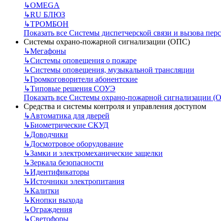
↳
OMEGA
↳
RU БЛЮЗ
↳
ТРОМБОН
Показать все Системы диспетчерской связи и вызова пер
Системы охрано-пожарной сигнализации (ОПС)
↳
Мегафоны
↳
Системы оповещения о пожаре
↳
Системы оповещения, музыкальной трансляции
↳
Громкоговорители абонентские
↳
Типовые решения СОУЭ
Показать все Системы охрано-пожарной сигнализации (
Средства и системы контроля и управления доступом
↳
Автоматика для дверей
↳
Биометрические СКУД
↳
Доводчики
↳
Досмотровое оборудование
↳
Замки и электромеханические защелки
↳
Зеркала безопасности
↳
Идентификаторы
↳
Источники электропитания
↳
Калитки
↳
Кнопки выхода
↳
Ограждения
↳
Светофоры