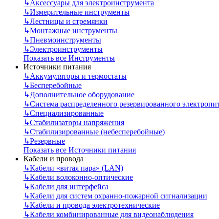
↳
Аксессуары для электроинструмента
↳
Измерительные инструменты
↳
Лестницы и стремянки
↳
Монтажные инструменты
↳
Пневмоинструменты
↳
Электроинструменты
Показать все Инструменты
Источники питания
↳
Аккумуляторы и термостаты
↳
Бесперебойные
↳
Дополнительное оборудование
↳
Система распределенного резервированного электропи
↳
Специализированные
↳
Стабилизаторы напряжения
↳
Стабилизированные (небесперебойные)
↳
Резервные
Показать все Источники питания
Кабели и провода
↳
Кабели «витая пара» (LAN)
↳
Кабели волоконно-оптические
↳
Кабели для интерфейса
↳
Кабели для систем охранно-пожарной сигнализации
↳
Кабели и провода электротехнические
↳
Кабели комбинированные для видеонаблюдения