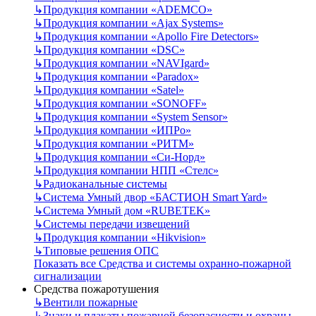
↳
Продукция компании «ADEMCO»
↳
Продукция компании «Ajax Systems»
↳
Продукция компании «Apollo Fire Detectors»
↳
Продукция компании «DSC»
↳
Продукция компании «NAVIgard»
↳
Продукция компании «Paradox»
↳
Продукция компании «Satel»
↳
Продукция компании «SONOFF»
↳
Продукция компании «System Sensor»
↳
Продукция компании «ИПРо»
↳
Продукция компании «РИТМ»
↳
Продукция компании «Си-Норд»
↳
Продукция компании НПП «Стелс»
↳
Радиоканальные системы
↳
Система Умный двор «БАСТИОН Smart Yard»
↳
Система Умный дом «RUBETEK»
↳
Системы передачи извещений
↳
Продукция компании «Hikvision»
↳
Типовые решения ОПС
Показать все Средства и системы охранно-пожарной
сигнализации
Средства пожаротушения
↳
Вентили пожарные
↳
Знаки и плакаты пожарной безопасности и охраны