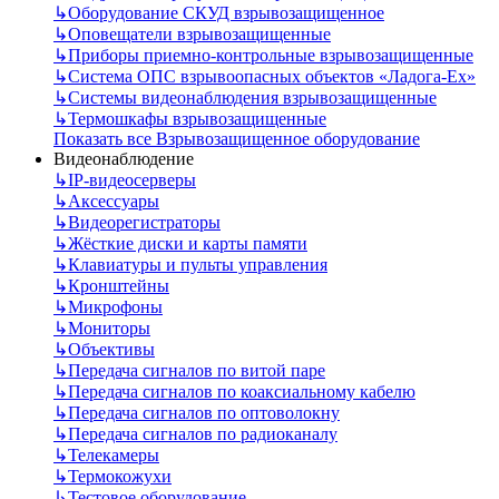
↳
Оборудование СКУД взрывозащищенное
↳
Оповещатели взрывозащищенные
↳
Приборы приемно-контрольные взрывозащищенные
↳
Система ОПС взрывоопасных объектов «Ладога-Ex»
↳
Системы видеонаблюдения взрывозащищенные
↳
Термошкафы взрывозащищенные
Показать все Взрывозащищенное оборудование
Видеонаблюдение
↳
IP-видеосерверы
↳
Аксессуары
↳
Видеорегистраторы
↳
Жёсткие диски и карты памяти
↳
Клавиатуры и пульты управления
↳
Кронштейны
↳
Микрофоны
↳
Мониторы
↳
Объективы
↳
Передача сигналов по витой паре
↳
Передача сигналов по коаксиальному кабелю
↳
Передача сигналов по оптоволокну
↳
Передача сигналов по радиоканалу
↳
Телекамеры
↳
Термокожухи
↳
Тестовое оборудование