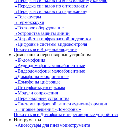
↳
Передача сигналов по коаксиальному кабелю
↳
Передача сигналов по оптоволокну
↳
Передача сигналов по радиоканалу
↳
Телекамеры
↳
Термокожухи
↳
Тестовое оборудование
↳
Устройства защиты линий
↳
Устройства инфракрасной подсветки
↳
Цифровые системы видеоконтроля
Показать все Видеонаблюдение
Домофоны и переговорные устройства
↳
IP-домофония
↳
Аудиодомофоны малоабонентные
↳
Видеодомофоны малоабонентные
↳
Домофоны координатные
↳
Домофоны цифровые
↳
Интерфоны, интеркомы
↳
Модули сопряжения
↳
Переговорные устройства
↳
Системы цифровой записи аудиоинформации
↳
Типовые решения «Домофоны»
Показать все Домофоны и переговорные устройства
Инструменты
↳
Аксессуары для пневмоинструмента