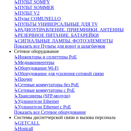
↳
ПУЛЬТ SOMFY
↳
ПУЛЬТ SOMMER
↳
ПУЛЬТ V2
↳
Пульт СOMUNELLO
↳
ПУЛЬТЫ УНИВЕРСАЛЬНЫЕ ДЛЯ TV
↳
РАДИОУПРАВЛЕНИЕ. ПРИЕМНИКИ. АНТЕННЫ
↳
РЕЗЕРВНОЕ ПИТАНИЕ. БАТАРЕЙКИ
↳
СИГНАЛЬНЫЕ ЛАМПЫ. ФОТОЭЛЕМЕНТЫ
Показать все Пульты для ворот и шлагбаумов
Сетевое оборудование
↳
Инжекторы и сплиттеры РоЕ
↳
Медиаконвертеры
↳
Оборудование Wi-Fi
↳
Оборудование для усиления сотовой связи
↳
Прочее
↳
Сетевые коммутаторы без РоЕ
↳
Сетевые коммутаторы с РоЕ
↳
Трансиверы (SFP-модули)
↳
Удлинители Ethernet
↳
Удлинители Ethernet с PoE
Показать все Сетевое оборудование
Системы диспетчерской связи и вызова персонала
↳
GETCALL
↳
Hostcall