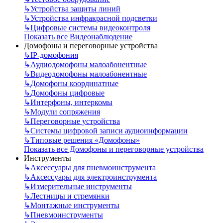
↳
Устройства защиты линий
↳
Устройства инфракрасной подсветки
↳
Цифровые системы видеоконтроля
Показать все Видеонаблюдение
Домофоны и переговорные устройства
↳
IP-домофония
↳
Аудиодомофоны малоабонентные
↳
Видеодомофоны малоабонентные
↳
Домофоны координатные
↳
Домофоны цифровые
↳
Интерфоны, интеркомы
↳
Модули сопряжения
↳
Переговорные устройства
↳
Системы цифровой записи аудиоинформации
↳
Типовые решения «Домофоны»
Показать все Домофоны и переговорные устройства
Инструменты
↳
Аксессуары для пневмоинструмента
↳
Аксессуары для электроинструмента
↳
Измерительные инструменты
↳
Лестницы и стремянки
↳
Монтажные инструменты
↳
Пневмоинструменты