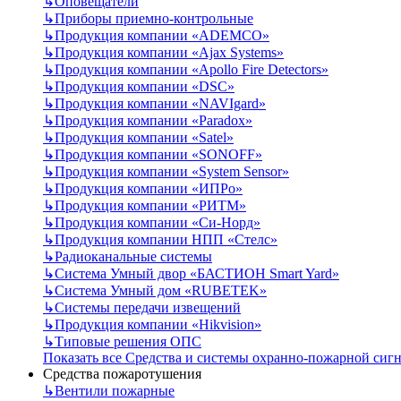
↳
Оповещатели
↳
Приборы приемно-контрольные
↳
Продукция компании «ADEMCO»
↳
Продукция компании «Ajax Systems»
↳
Продукция компании «Apollo Fire Detectors»
↳
Продукция компании «DSC»
↳
Продукция компании «NAVIgard»
↳
Продукция компании «Paradox»
↳
Продукция компании «Satel»
↳
Продукция компании «SONOFF»
↳
Продукция компании «System Sensor»
↳
Продукция компании «ИПРо»
↳
Продукция компании «РИТМ»
↳
Продукция компании «Си-Норд»
↳
Продукция компании НПП «Стелс»
↳
Радиоканальные системы
↳
Система Умный двор «БАСТИОН Smart Yard»
↳
Система Умный дом «RUBETEK»
↳
Системы передачи извещений
↳
Продукция компании «Hikvision»
↳
Типовые решения ОПС
Показать все Средства и системы охранно-пожарной сиг
Средства пожаротушения
↳
Вентили пожарные