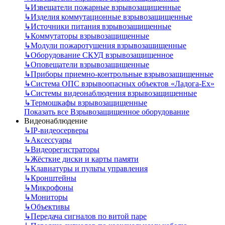
↳
Извещатели пожарные взрывозащищенные
↳
Изделия коммутационные взрывозащищенные
↳
Источники питания взрывозащищенные
↳
Коммутаторы взрывозащищенные
↳
Модули пожаротушения взрывозащищенные
↳
Оборудование СКУД взрывозащищенное
↳
Оповещатели взрывозащищенные
↳
Приборы приемно-контрольные взрывозащищенные
↳
Система ОПС взрывоопасных объектов «Ладога-Ex»
↳
Системы видеонаблюдения взрывозащищенные
↳
Термошкафы взрывозащищенные
Показать все Взрывозащищенное оборудование
Видеонаблюдение
↳
IP-видеосерверы
↳
Аксессуары
↳
Видеорегистраторы
↳
Жёсткие диски и карты памяти
↳
Клавиатуры и пульты управления
↳
Кронштейны
↳
Микрофоны
↳
Мониторы
↳
Объективы
↳
Передача сигналов по витой паре