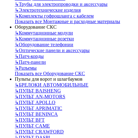
↳
Трубы для электропроводки и аксессуары
↳
Электротехнические изделия
↳
Комплекты гофрошланга с кабелем
Показать все Монтажные и расходные материалы
Оборудование СКС
↳
Коммутационные модули
↳
Коммутационные розетки
↳
Оборудование телефонии
↳
Оптические панели и аксессуары
↳
Патч-корды
↳
Патч-панели
↳
Разъемы
Показать все Оборудование СКС
Пульты для ворот и шлагбаумов
↳
БРЕЛОКИ АВТОМОБИЛЬНЫЕ
↳
ПУЛЬТ BAISHENG
↳
ПУЛЬТ AN-MOTORS
↳
ПУЛЬТ APOLLO
↳
ПУЛЬТ APRIMATIC
↳
ПУЛЬТ BENINCA
↳
ПУЛЬТ BFT
↳
ПУЛЬТ CAME
↳
ПУЛЬТ CRAWFORD
↳
ПУЛЬТ DASPI