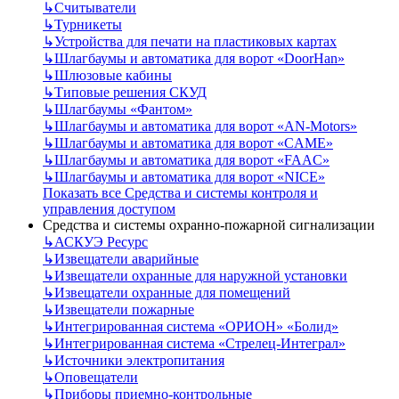
↳
Считыватели
↳
Турникеты
↳
Устройства для печати на пластиковых картах
↳
Шлагбаумы и автоматика для ворот «DoorHan»
↳
Шлюзовые кабины
↳
Типовые решения СКУД
↳
Шлагбаумы «Фантом»
↳
Шлагбаумы и автоматика для ворот «AN-Motors»
↳
Шлагбаумы и автоматика для ворот «CAME»
↳
Шлагбаумы и автоматика для ворот «FAAC»
↳
Шлагбаумы и автоматика для ворот «NICE»
Показать все Средства и системы контроля и
управления доступом
Средства и системы охранно-пожарной сигнализации
↳
АСКУЭ Ресурс
↳
Извещатели аварийные
↳
Извещатели охранные для наружной установки
↳
Извещатели охранные для помещений
↳
Извещатели пожарные
↳
Интегрированная система «ОРИОН» «Болид»
↳
Интегрированная система «Стрелец-Интеграл»
↳
Источники электропитания
↳
Оповещатели
↳
Приборы приемно-контрольные