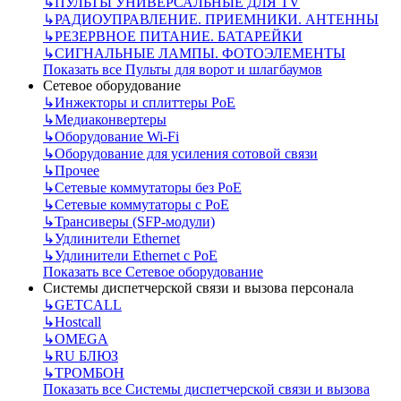
↳
ПУЛЬТЫ УНИВЕРСАЛЬНЫЕ ДЛЯ TV
↳
РАДИОУПРАВЛЕНИЕ. ПРИЕМНИКИ. АНТЕННЫ
↳
РЕЗЕРВНОЕ ПИТАНИЕ. БАТАРЕЙКИ
↳
СИГНАЛЬНЫЕ ЛАМПЫ. ФОТОЭЛЕМЕНТЫ
Показать все Пульты для ворот и шлагбаумов
Сетевое оборудование
↳
Инжекторы и сплиттеры РоЕ
↳
Медиаконвертеры
↳
Оборудование Wi-Fi
↳
Оборудование для усиления сотовой связи
↳
Прочее
↳
Сетевые коммутаторы без РоЕ
↳
Сетевые коммутаторы с РоЕ
↳
Трансиверы (SFP-модули)
↳
Удлинители Ethernet
↳
Удлинители Ethernet с PoE
Показать все Сетевое оборудование
Системы диспетчерской связи и вызова персонала
↳
GETCALL
↳
Hostcall
↳
OMEGA
↳
RU БЛЮЗ
↳
ТРОМБОН
Показать все Системы диспетчерской связи и вызова