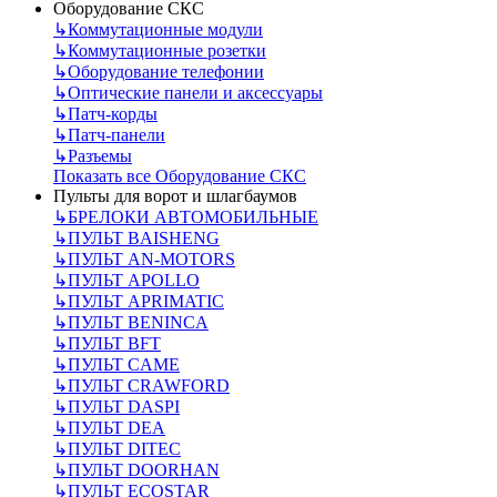
Оборудование СКС
↳
Коммутационные модули
↳
Коммутационные розетки
↳
Оборудование телефонии
↳
Оптические панели и аксессуары
↳
Патч-корды
↳
Патч-панели
↳
Разъемы
Показать все Оборудование СКС
Пульты для ворот и шлагбаумов
↳
БРЕЛОКИ АВТОМОБИЛЬНЫЕ
↳
ПУЛЬТ BAISHENG
↳
ПУЛЬТ AN-MOTORS
↳
ПУЛЬТ APOLLO
↳
ПУЛЬТ APRIMATIC
↳
ПУЛЬТ BENINCA
↳
ПУЛЬТ BFT
↳
ПУЛЬТ CAME
↳
ПУЛЬТ CRAWFORD
↳
ПУЛЬТ DASPI
↳
ПУЛЬТ DEA
↳
ПУЛЬТ DITEC
↳
ПУЛЬТ DOORHAN
↳
ПУЛЬТ ECOSTAR