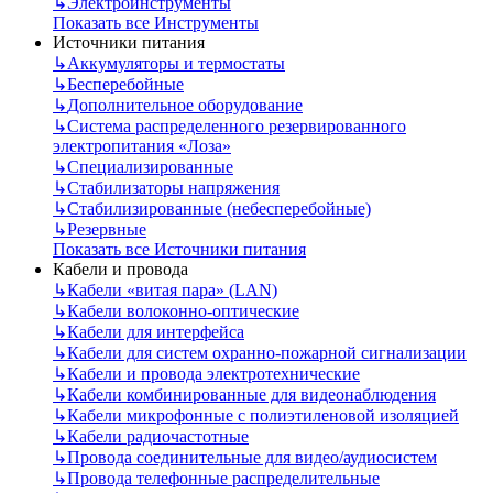
↳
Электроинструменты
Показать все Инструменты
Источники питания
↳
Аккумуляторы и термостаты
↳
Бесперебойные
↳
Дополнительное оборудование
↳
Система распределенного резервированного
электропитания «Лоза»
↳
Специализированные
↳
Стабилизаторы напряжения
↳
Стабилизированные (небесперебойные)
↳
Резервные
Показать все Источники питания
Кабели и провода
↳
Кабели «витая пара» (LAN)
↳
Кабели волоконно-оптические
↳
Кабели для интерфейса
↳
Кабели для систем охранно-пожарной сигнализации
↳
Кабели и провода электротехнические
↳
Кабели комбинированные для видеонаблюдения
↳
Кабели микрофонные с полиэтиленовой изоляцией
↳
Кабели радиочастотные
↳
Провода соединительные для видео/аудиосистем
↳
Провода телефонные распределительные