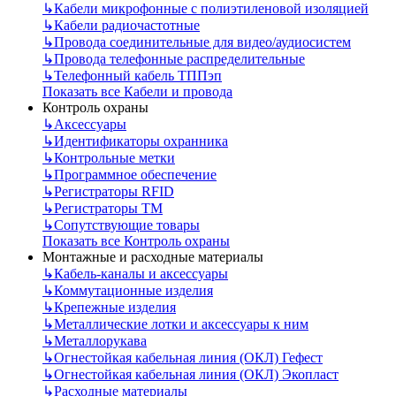
↳
Кабели микрофонные с полиэтиленовой изоляцией
↳
Кабели радиочастотные
↳
Провода соединительные для видео/аудиосистем
↳
Провода телефонные распределительные
↳
Телефонный кабель ТППэп
Показать все Кабели и провода
Контроль охраны
↳
Аксессуары
↳
Идентификаторы охранника
↳
Контрольные метки
↳
Программное обеспечение
↳
Регистраторы RFID
↳
Регистраторы ТМ
↳
Сопутствующие товары
Показать все Контроль охраны
Монтажные и расходные материалы
↳
Кабель-каналы и аксессуары
↳
Коммутационные изделия
↳
Крепежные изделия
↳
Металлические лотки и аксессуары к ним
↳
Металлорукава
↳
Огнестойкая кабельная линия (ОКЛ) Гефест
↳
Огнестойкая кабельная линия (ОКЛ) Экопласт
↳
Расходные материалы