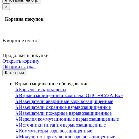
0
товаров,
на
0 р.
×
Корзина покупок
В корзине пусто!
Продолжить покупки
Открыть корзину
Оформить заказ
Категории
Взрывозащищенное оборудование
↳
Барьеры искрозащиты
↳
Взрывозащищенный комплекс ОПС «ЯУЗА-Ех»
↳
Извещатели аварийные взрывозащищенные
↳
Извещатели охранные взрывозащищенные
↳
Извещатели пожарные взрывозащищенные
↳
Изделия коммутационные взрывозащищенные
↳
Источники питания взрывозащищенные
↳
Коммутаторы взрывозащищенные
↳
Модули пожаротушения взрывозащищенные