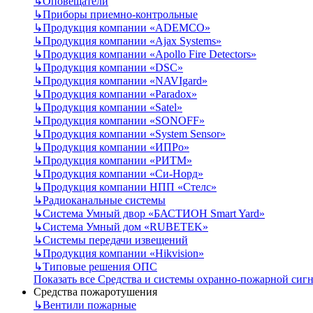
↳
Оповещатели
↳
Приборы приемно-контрольные
↳
Продукция компании «ADEMCO»
↳
Продукция компании «Ajax Systems»
↳
Продукция компании «Apollo Fire Detectors»
↳
Продукция компании «DSC»
↳
Продукция компании «NAVIgard»
↳
Продукция компании «Paradox»
↳
Продукция компании «Satel»
↳
Продукция компании «SONOFF»
↳
Продукция компании «System Sensor»
↳
Продукция компании «ИПРо»
↳
Продукция компании «РИТМ»
↳
Продукция компании «Си-Норд»
↳
Продукция компании НПП «Стелс»
↳
Радиоканальные системы
↳
Система Умный двор «БАСТИОН Smart Yard»
↳
Система Умный дом «RUBETEK»
↳
Системы передачи извещений
↳
Продукция компании «Hikvision»
↳
Типовые решения ОПС
Показать все Средства и системы охранно-пожарной сиг
Средства пожаротушения
↳
Вентили пожарные