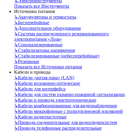
↳
Электроинструменты
Показать все Инструменты
Источники питания
↳
Аккумуляторы и термостаты
↳
Бесперебойные
↳
Дополнительное оборудование
↳
Система распределенного резервированного
электропитания «Лоза»
↳
Специализированные
↳
Стабилизаторы напряжения
↳
Стабилизированные (небесперебойные)
↳
Резервные
Показать все Источники питания
Кабели и провода
↳
Кабели «витая пара» (LAN)
↳
Кабели волоконно-оптические
↳
Кабели для интерфейса
↳
Кабели для систем охранно-пожарной сигнализации
↳
Кабели и провода электротехнические
↳
Кабели комбинированные для видеонаблюдения
↳
Кабели микрофонные с полиэтиленовой изоляцией
↳
Кабели радиочастотные
↳
Провода соединительные для видео/аудиосистем
↳
Провода телефонные распределительные