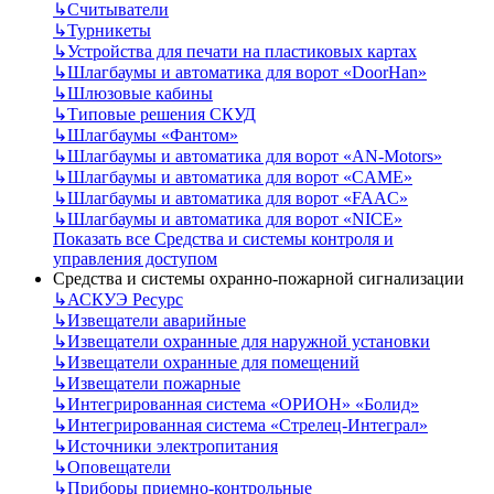
↳
Считыватели
↳
Турникеты
↳
Устройства для печати на пластиковых картах
↳
Шлагбаумы и автоматика для ворот «DoorHan»
↳
Шлюзовые кабины
↳
Типовые решения СКУД
↳
Шлагбаумы «Фантом»
↳
Шлагбаумы и автоматика для ворот «AN-Motors»
↳
Шлагбаумы и автоматика для ворот «CAME»
↳
Шлагбаумы и автоматика для ворот «FAAC»
↳
Шлагбаумы и автоматика для ворот «NICE»
Показать все Средства и системы контроля и
управления доступом
Средства и системы охранно-пожарной сигнализации
↳
АСКУЭ Ресурс
↳
Извещатели аварийные
↳
Извещатели охранные для наружной установки
↳
Извещатели охранные для помещений
↳
Извещатели пожарные
↳
Интегрированная система «ОРИОН» «Болид»
↳
Интегрированная система «Стрелец-Интеграл»
↳
Источники электропитания
↳
Оповещатели
↳
Приборы приемно-контрольные