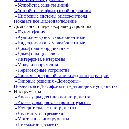
↳
Устройства защиты линий
↳
Устройства инфракрасной подсветки
↳
Цифровые системы видеоконтроля
Показать все Видеонаблюдение
Домофоны и переговорные устройства
↳
IP-домофония
↳
Аудиодомофоны малоабонентные
↳
Видеодомофоны малоабонентные
↳
Домофоны координатные
↳
Домофоны цифровые
↳
Интерфоны, интеркомы
↳
Модули сопряжения
↳
Переговорные устройства
↳
Системы цифровой записи аудиоинформации
↳
Типовые решения «Домофоны»
Показать все Домофоны и переговорные устройства
Инструменты
↳
Аксессуары для пневмоинструмента
↳
Аксессуары для электроинструмента
↳
Измерительные инструменты
↳
Лестницы и стремянки
↳
Монтажные инструменты
↳
Пневмоинструменты