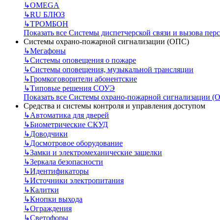
↳
OMEGA
↳
RU БЛЮЗ
↳
ТРОМБОН
Показать все Системы диспетчерской связи и вызова пер
Системы охрано-пожарной сигнализации (ОПС)
↳
Мегафоны
↳
Системы оповещения о пожаре
↳
Системы оповещения, музыкальной трансляции
↳
Громкоговорители абонентские
↳
Типовые решения СОУЭ
Показать все Системы охрано-пожарной сигнализации (
Средства и системы контроля и управления доступом
↳
Автоматика для дверей
↳
Биометрические СКУД
↳
Доводчики
↳
Досмотровое оборудование
↳
Замки и электромеханические защелки
↳
Зеркала безопасности
↳
Идентификаторы
↳
Источники электропитания
↳
Калитки
↳
Кнопки выхода
↳
Ограждения
↳
Светофоры