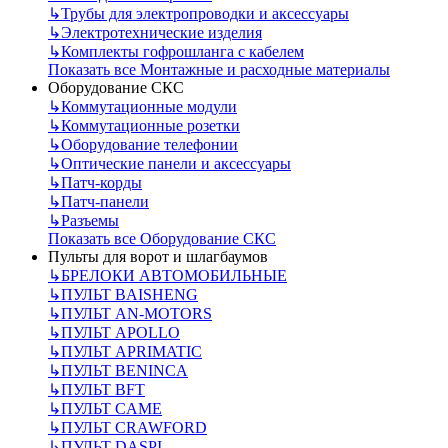
↳
Трубы для электропроводки и аксессуары
↳
Электротехнические изделия
↳
Комплекты гофрошланга с кабелем
Показать все Монтажные и расходные материалы
Оборудование СКС
↳
Коммутационные модули
↳
Коммутационные розетки
↳
Оборудование телефонии
↳
Оптические панели и аксессуары
↳
Патч-корды
↳
Патч-панели
↳
Разъемы
Показать все Оборудование СКС
Пульты для ворот и шлагбаумов
↳
БРЕЛОКИ АВТОМОБИЛЬНЫЕ
↳
ПУЛЬТ BAISHENG
↳
ПУЛЬТ AN-MOTORS
↳
ПУЛЬТ APOLLO
↳
ПУЛЬТ APRIMATIC
↳
ПУЛЬТ BENINCA
↳
ПУЛЬТ BFT
↳
ПУЛЬТ CAME
↳
ПУЛЬТ CRAWFORD
↳
ПУЛЬТ DASPI