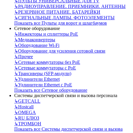
↳
ПУЛЬТЫ УНИВЕРСАЛЬНЫЕ ДЛЯ TV
↳
РАДИОУПРАВЛЕНИЕ. ПРИЕМНИКИ. АНТЕННЫ
↳
РЕЗЕРВНОЕ ПИТАНИЕ. БАТАРЕЙКИ
↳
СИГНАЛЬНЫЕ ЛАМПЫ. ФОТОЭЛЕМЕНТЫ
Показать все Пульты для ворот и шлагбаумов
Сетевое оборудование
↳
Инжекторы и сплиттеры РоЕ
↳
Медиаконвертеры
↳
Оборудование Wi-Fi
↳
Оборудование для усиления сотовой связи
↳
Прочее
↳
Сетевые коммутаторы без РоЕ
↳
Сетевые коммутаторы с РоЕ
↳
Трансиверы (SFP-модули)
↳
Удлинители Ethernet
↳
Удлинители Ethernet с PoE
Показать все Сетевое оборудование
Системы диспетчерской связи и вызова персонала
↳
GETCALL
↳
Hostcall
↳
OMEGA
↳
RU БЛЮЗ
↳
ТРОМБОН
Показать все Системы диспетчерской связи и вызова