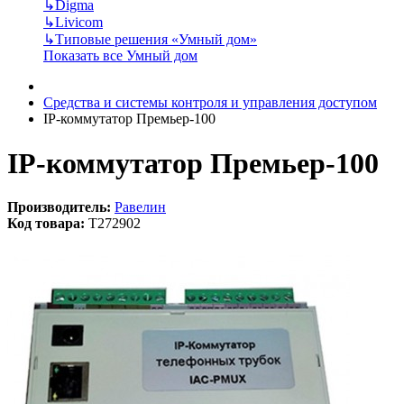
↳
Digma
↳
Livicom
↳
Типовые решения «Умный дом»
Показать все Умный дом
Средства и системы контроля и управления доступом
IP-коммутатор Премьер-100
IP-коммутатор Премьер-100
Производитель:
Равелин
Код товара:
T272902