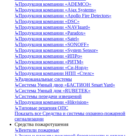
↳
Продукция компании «ADEMCO»
↳
Продукция компании «Ajax Systems»
↳
Продукция компании «Apollo Fire Detectors»
↳
Продукция компании «DSC»
↳
Продукция компании «NAVIgard»
↳
Продукция компании «Paradox»
↳
Продукция компании «Satel»
↳
Продукция компании «SONOFF»
↳
Продукция компании «System Sensor»
↳
Продукция компании «ИПРо»
↳
Продукция компании «РИТМ»
↳
Продукция компании «Си-Норд»
↳
Продукция компании НПП «Стелс»
↳
Радиоканальные системы
↳
Система Умный двор «БАСТИОН Smart Yard»
↳
Система Умный дом «RUBETEK»
↳
Системы передачи извещений
↳
Продукция компании «Hikvision»
↳
Типовые решения ОПС
Показать все Средства и системы охранно-пожарной
сигнализации
Средства пожаротушения
↳
Вентили пожарные
↳
Знаки и плакаты пожарной безопасности и охраны