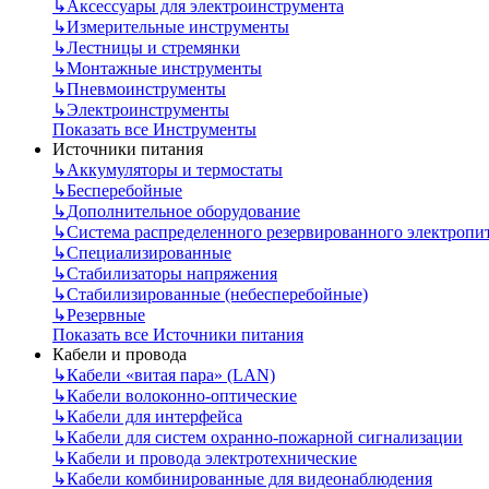
↳
Аксессуары для электроинструмента
↳
Измерительные инструменты
↳
Лестницы и стремянки
↳
Монтажные инструменты
↳
Пневмоинструменты
↳
Электроинструменты
Показать все Инструменты
Источники питания
↳
Аккумуляторы и термостаты
↳
Бесперебойные
↳
Дополнительное оборудование
↳
Система распределенного резервированного электропи
↳
Специализированные
↳
Стабилизаторы напряжения
↳
Стабилизированные (небесперебойные)
↳
Резервные
Показать все Источники питания
Кабели и провода
↳
Кабели «витая пара» (LAN)
↳
Кабели волоконно-оптические
↳
Кабели для интерфейса
↳
Кабели для систем охранно-пожарной сигнализации
↳
Кабели и провода электротехнические
↳
Кабели комбинированные для видеонаблюдения