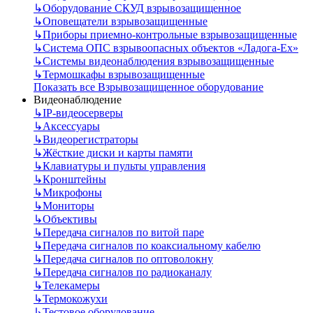
↳
Оборудование СКУД взрывозащищенное
↳
Оповещатели взрывозащищенные
↳
Приборы приемно-контрольные взрывозащищенные
↳
Система ОПС взрывоопасных объектов «Ладога-Ex»
↳
Системы видеонаблюдения взрывозащищенные
↳
Термошкафы взрывозащищенные
Показать все Взрывозащищенное оборудование
Видеонаблюдение
↳
IP-видеосерверы
↳
Аксессуары
↳
Видеорегистраторы
↳
Жёсткие диски и карты памяти
↳
Клавиатуры и пульты управления
↳
Кронштейны
↳
Микрофоны
↳
Мониторы
↳
Объективы
↳
Передача сигналов по витой паре
↳
Передача сигналов по коаксиальному кабелю
↳
Передача сигналов по оптоволокну
↳
Передача сигналов по радиоканалу
↳
Телекамеры
↳
Термокожухи
↳
Тестовое оборудование