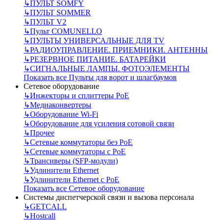
↳
ПУЛЬТ SOMFY
↳
ПУЛЬТ SOMMER
↳
ПУЛЬТ V2
↳
Пульт СOMUNELLO
↳
ПУЛЬТЫ УНИВЕРСАЛЬНЫЕ ДЛЯ TV
↳
РАДИОУПРАВЛЕНИЕ. ПРИЕМНИКИ. АНТЕННЫ
↳
РЕЗЕРВНОЕ ПИТАНИЕ. БАТАРЕЙКИ
↳
СИГНАЛЬНЫЕ ЛАМПЫ. ФОТОЭЛЕМЕНТЫ
Показать все Пульты для ворот и шлагбаумов
Сетевое оборудование
↳
Инжекторы и сплиттеры РоЕ
↳
Медиаконвертеры
↳
Оборудование Wi-Fi
↳
Оборудование для усиления сотовой связи
↳
Прочее
↳
Сетевые коммутаторы без РоЕ
↳
Сетевые коммутаторы с РоЕ
↳
Трансиверы (SFP-модули)
↳
Удлинители Ethernet
↳
Удлинители Ethernet с PoE
Показать все Сетевое оборудование
Системы диспетчерской связи и вызова персонала
↳
GETCALL
↳
Hostcall