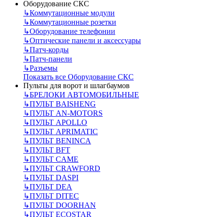
Оборудование СКС
↳
Коммутационные модули
↳
Коммутационные розетки
↳
Оборудование телефонии
↳
Оптические панели и аксессуары
↳
Патч-корды
↳
Патч-панели
↳
Разъемы
Показать все Оборудование СКС
Пульты для ворот и шлагбаумов
↳
БРЕЛОКИ АВТОМОБИЛЬНЫЕ
↳
ПУЛЬТ BAISHENG
↳
ПУЛЬТ AN-MOTORS
↳
ПУЛЬТ APOLLO
↳
ПУЛЬТ APRIMATIC
↳
ПУЛЬТ BENINCA
↳
ПУЛЬТ BFT
↳
ПУЛЬТ CAME
↳
ПУЛЬТ CRAWFORD
↳
ПУЛЬТ DASPI
↳
ПУЛЬТ DEA
↳
ПУЛЬТ DITEC
↳
ПУЛЬТ DOORHAN
↳
ПУЛЬТ ECOSTAR