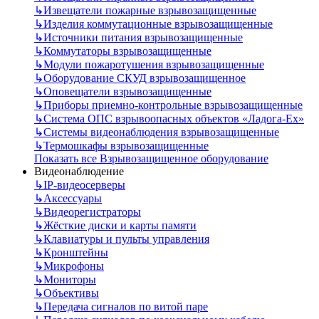
↳
Извещатели пожарные взрывозащищенные
↳
Изделия коммутационные взрывозащищенные
↳
Источники питания взрывозащищенные
↳
Коммутаторы взрывозащищенные
↳
Модули пожаротушения взрывозащищенные
↳
Оборудование СКУД взрывозащищенное
↳
Оповещатели взрывозащищенные
↳
Приборы приемно-контрольные взрывозащищенные
↳
Система ОПС взрывоопасных объектов «Ладога-Ex»
↳
Системы видеонаблюдения взрывозащищенные
↳
Термошкафы взрывозащищенные
Показать все Взрывозащищенное оборудование
Видеонаблюдение
↳
IP-видеосерверы
↳
Аксессуары
↳
Видеорегистраторы
↳
Жёсткие диски и карты памяти
↳
Клавиатуры и пульты управления
↳
Кронштейны
↳
Микрофоны
↳
Мониторы
↳
Объективы
↳
Передача сигналов по витой паре