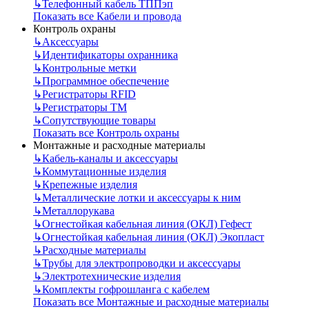
↳
Телефонный кабель ТППэп
Показать все Кабели и провода
Контроль охраны
↳
Аксессуары
↳
Идентификаторы охранника
↳
Контрольные метки
↳
Программное обеспечение
↳
Регистраторы RFID
↳
Регистраторы ТМ
↳
Сопутствующие товары
Показать все Контроль охраны
Монтажные и расходные материалы
↳
Кабель-каналы и аксессуары
↳
Коммутационные изделия
↳
Крепежные изделия
↳
Металлические лотки и аксессуары к ним
↳
Металлорукава
↳
Огнестойкая кабельная линия (ОКЛ) Гефест
↳
Огнестойкая кабельная линия (ОКЛ) Экопласт
↳
Расходные материалы
↳
Трубы для электропроводки и аксессуары
↳
Электротехнические изделия
↳
Комплекты гофрошланга с кабелем
Показать все Монтажные и расходные материалы