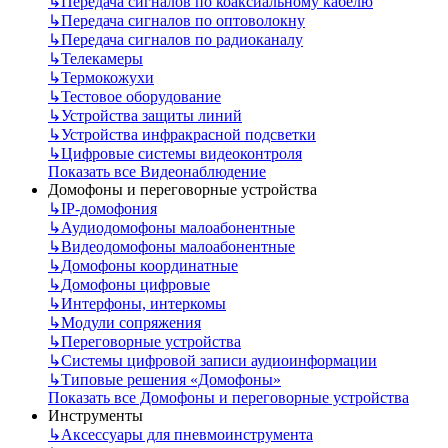
↳
Передача сигналов по коаксиальному кабелю
↳
Передача сигналов по оптоволокну
↳
Передача сигналов по радиоканалу
↳
Телекамеры
↳
Термокожухи
↳
Тестовое оборудование
↳
Устройства защиты линий
↳
Устройства инфракрасной подсветки
↳
Цифровые системы видеоконтроля
Показать все Видеонаблюдение
Домофоны и переговорные устройства
↳
IP-домофония
↳
Аудиодомофоны малоабонентные
↳
Видеодомофоны малоабонентные
↳
Домофоны координатные
↳
Домофоны цифровые
↳
Интерфоны, интеркомы
↳
Модули сопряжения
↳
Переговорные устройства
↳
Системы цифровой записи аудиоинформации
↳
Типовые решения «Домофоны»
Показать все Домофоны и переговорные устройства
Инструменты
↳
Аксессуары для пневмоинструмента