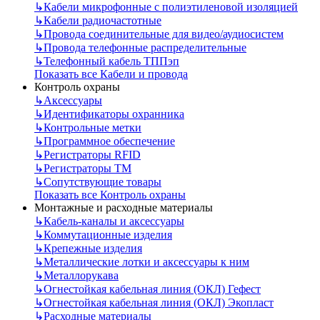
↳
Кабели микрофонные с полиэтиленовой изоляцией
↳
Кабели радиочастотные
↳
Провода соединительные для видео/аудиосистем
↳
Провода телефонные распределительные
↳
Телефонный кабель ТППэп
Показать все Кабели и провода
Контроль охраны
↳
Аксессуары
↳
Идентификаторы охранника
↳
Контрольные метки
↳
Программное обеспечение
↳
Регистраторы RFID
↳
Регистраторы ТМ
↳
Сопутствующие товары
Показать все Контроль охраны
Монтажные и расходные материалы
↳
Кабель-каналы и аксессуары
↳
Коммутационные изделия
↳
Крепежные изделия
↳
Металлические лотки и аксессуары к ним
↳
Металлорукава
↳
Огнестойкая кабельная линия (ОКЛ) Гефест
↳
Огнестойкая кабельная линия (ОКЛ) Экопласт
↳
Расходные материалы