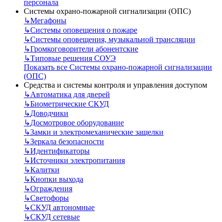
персонала
Системы охрано-пожарной сигнализации (ОПС)
↳
Мегафоны
↳
Системы оповещения о пожаре
↳
Системы оповещения, музыкальной трансляции
↳
Громкоговорители абонентские
↳
Типовые решения СОУЭ
Показать все Системы охрано-пожарной сигнализации
(ОПС)
Средства и системы контроля и управления доступом
↳
Автоматика для дверей
↳
Биометрические СКУД
↳
Доводчики
↳
Досмотровое оборудование
↳
Замки и электромеханические защелки
↳
Зеркала безопасности
↳
Идентификаторы
↳
Источники электропитания
↳
Калитки
↳
Кнопки выхода
↳
Ограждения
↳
Светофоры
↳
СКУД автономные
↳
СКУД сетевые