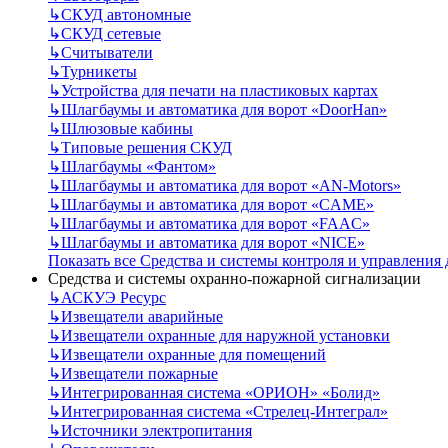
↳
СКУД автономные
↳
СКУД сетевые
↳
Считыватели
↳
Турникеты
↳
Устройства для печати на пластиковых картах
↳
Шлагбаумы и автоматика для ворот «DoorHan»
↳
Шлюзовые кабины
↳
Типовые решения СКУД
↳
Шлагбаумы «Фантом»
↳
Шлагбаумы и автоматика для ворот «AN-Motors»
↳
Шлагбаумы и автоматика для ворот «CAME»
↳
Шлагбаумы и автоматика для ворот «FAAC»
↳
Шлагбаумы и автоматика для ворот «NICE»
Показать все Средства и системы контроля и управления
Средства и системы охранно-пожарной сигнализации
↳
АСКУЭ Ресурс
↳
Извещатели аварийные
↳
Извещатели охранные для наружной установки
↳
Извещатели охранные для помещений
↳
Извещатели пожарные
↳
Интегрированная система «ОРИОН» «Болид»
↳
Интегрированная система «Стрелец-Интеграл»
↳
Источники электропитания