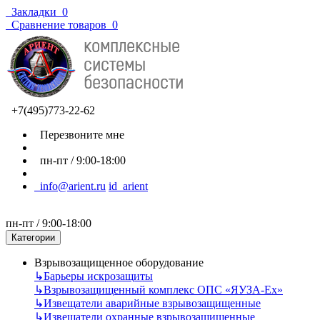
Закладки
0
Сравнение товаров
0
+7(495)773-22-62
Перезвоните мне
пн-пт / 9:00-18:00
info@arient.ru
id_arient
пн-пт / 9:00-18:00
Категории
Взрывозащищенное оборудование
↳
Барьеры искрозащиты
↳
Взрывозащищенный комплекс ОПС «ЯУЗА-Ех»
↳
Извещатели аварийные взрывозащищенные
↳
Извещатели охранные взрывозащищенные