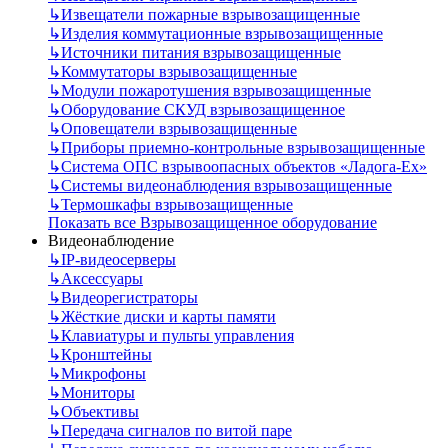
↳
Извещатели пожарные взрывозащищенные
↳
Изделия коммутационные взрывозащищенные
↳
Источники питания взрывозащищенные
↳
Коммутаторы взрывозащищенные
↳
Модули пожаротушения взрывозащищенные
↳
Оборудование СКУД взрывозащищенное
↳
Оповещатели взрывозащищенные
↳
Приборы приемно-контрольные взрывозащищенные
↳
Система ОПС взрывоопасных объектов «Ладога-Ex»
↳
Системы видеонаблюдения взрывозащищенные
↳
Термошкафы взрывозащищенные
Показать все Взрывозащищенное оборудование
Видеонаблюдение
↳
IP-видеосерверы
↳
Аксессуары
↳
Видеорегистраторы
↳
Жёсткие диски и карты памяти
↳
Клавиатуры и пульты управления
↳
Кронштейны
↳
Микрофоны
↳
Мониторы
↳
Объективы
↳
Передача сигналов по витой паре