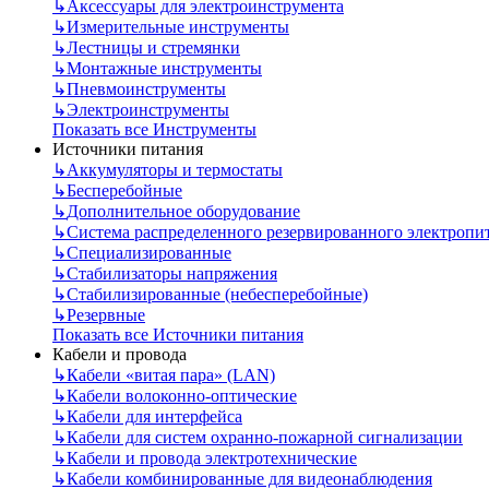
↳
Аксессуары для электроинструмента
↳
Измерительные инструменты
↳
Лестницы и стремянки
↳
Монтажные инструменты
↳
Пневмоинструменты
↳
Электроинструменты
Показать все Инструменты
Источники питания
↳
Аккумуляторы и термостаты
↳
Бесперебойные
↳
Дополнительное оборудование
↳
Система распределенного резервированного электропи
↳
Специализированные
↳
Стабилизаторы напряжения
↳
Стабилизированные (небесперебойные)
↳
Резервные
Показать все Источники питания
Кабели и провода
↳
Кабели «витая пара» (LAN)
↳
Кабели волоконно-оптические
↳
Кабели для интерфейса
↳
Кабели для систем охранно-пожарной сигнализации
↳
Кабели и провода электротехнические
↳
Кабели комбинированные для видеонаблюдения