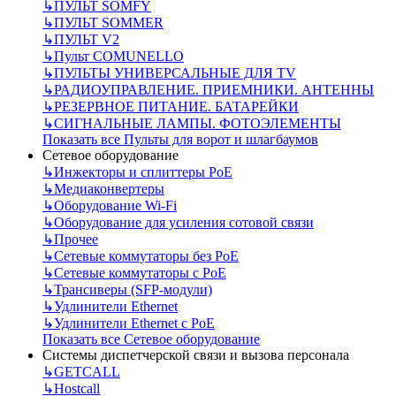
↳
ПУЛЬТ SOMFY
↳
ПУЛЬТ SOMMER
↳
ПУЛЬТ V2
↳
Пульт СOMUNELLO
↳
ПУЛЬТЫ УНИВЕРСАЛЬНЫЕ ДЛЯ TV
↳
РАДИОУПРАВЛЕНИЕ. ПРИЕМНИКИ. АНТЕННЫ
↳
РЕЗЕРВНОЕ ПИТАНИЕ. БАТАРЕЙКИ
↳
СИГНАЛЬНЫЕ ЛАМПЫ. ФОТОЭЛЕМЕНТЫ
Показать все Пульты для ворот и шлагбаумов
Сетевое оборудование
↳
Инжекторы и сплиттеры РоЕ
↳
Медиаконвертеры
↳
Оборудование Wi-Fi
↳
Оборудование для усиления сотовой связи
↳
Прочее
↳
Сетевые коммутаторы без РоЕ
↳
Сетевые коммутаторы с РоЕ
↳
Трансиверы (SFP-модули)
↳
Удлинители Ethernet
↳
Удлинители Ethernet с PoE
Показать все Сетевое оборудование
Системы диспетчерской связи и вызова персонала
↳
GETCALL
↳
Hostcall