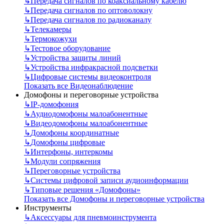
↳
Передача сигналов по коаксиальному кабелю
↳
Передача сигналов по оптоволокну
↳
Передача сигналов по радиоканалу
↳
Телекамеры
↳
Термокожухи
↳
Тестовое оборудование
↳
Устройства защиты линий
↳
Устройства инфракрасной подсветки
↳
Цифровые системы видеоконтроля
Показать все Видеонаблюдение
Домофоны и переговорные устройства
↳
IP-домофония
↳
Аудиодомофоны малоабонентные
↳
Видеодомофоны малоабонентные
↳
Домофоны координатные
↳
Домофоны цифровые
↳
Интерфоны, интеркомы
↳
Модули сопряжения
↳
Переговорные устройства
↳
Системы цифровой записи аудиоинформации
↳
Типовые решения «Домофоны»
Показать все Домофоны и переговорные устройства
Инструменты
↳
Аксессуары для пневмоинструмента