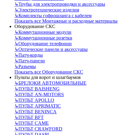
↳
Трубы для электропроводки и аксессуары
↳
Электротехнические изделия
↳
Комплекты гофрошланга с кабелем
Показать все Монтажные и расходные материалы
Оборудование СКС
↳
Коммутационные модули
↳
Коммутационные розетки
↳
Оборудование телефонии
↳
Оптические панели и аксессуары
↳
Патч-корды
↳
Патч-панели
↳
Разъемы
Показать все Оборудование СКС
Пульты для ворот и шлагбаумов
↳
БРЕЛОКИ АВТОМОБИЛЬНЫЕ
↳
ПУЛЬТ BAISHENG
↳
ПУЛЬТ AN-MOTORS
↳
ПУЛЬТ APOLLO
↳
ПУЛЬТ APRIMATIC
↳
ПУЛЬТ BENINCA
↳
ПУЛЬТ BFT
↳
ПУЛЬТ CAME
↳
ПУЛЬТ CRAWFORD
↳
ПУЛЬТ DASPI