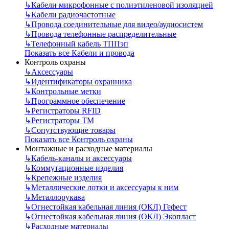
↳
Кабели микрофонные с полиэтиленовой изоляцией
↳
Кабели радиочастотные
↳
Провода соединительные для видео/аудиосистем
↳
Провода телефонные распределительные
↳
Телефонный кабель ТППэп
Показать все Кабели и провода
Контроль охраны
↳
Аксессуары
↳
Идентификаторы охранника
↳
Контрольные метки
↳
Программное обеспечение
↳
Регистраторы RFID
↳
Регистраторы ТМ
↳
Сопутствующие товары
Показать все Контроль охраны
Монтажные и расходные материалы
↳
Кабель-каналы и аксессуары
↳
Коммутационные изделия
↳
Крепежные изделия
↳
Металлические лотки и аксессуары к ним
↳
Металлорукава
↳
Огнестойкая кабельная линия (ОКЛ) Гефест
↳
Огнестойкая кабельная линия (ОКЛ) Экопласт
↳
Расходные материалы