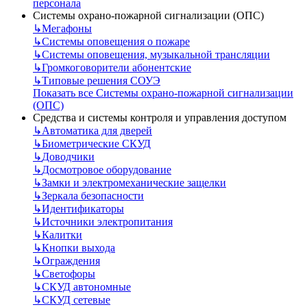
персонала
Системы охрано-пожарной сигнализации (ОПС)
↳
Мегафоны
↳
Системы оповещения о пожаре
↳
Системы оповещения, музыкальной трансляции
↳
Громкоговорители абонентские
↳
Типовые решения СОУЭ
Показать все Системы охрано-пожарной сигнализации
(ОПС)
Средства и системы контроля и управления доступом
↳
Автоматика для дверей
↳
Биометрические СКУД
↳
Доводчики
↳
Досмотровое оборудование
↳
Замки и электромеханические защелки
↳
Зеркала безопасности
↳
Идентификаторы
↳
Источники электропитания
↳
Калитки
↳
Кнопки выхода
↳
Ограждения
↳
Светофоры
↳
СКУД автономные
↳
СКУД сетевые