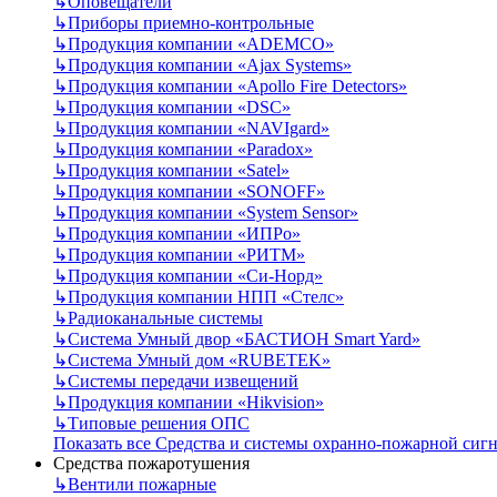
↳
Оповещатели
↳
Приборы приемно-контрольные
↳
Продукция компании «ADEMCO»
↳
Продукция компании «Ajax Systems»
↳
Продукция компании «Apollo Fire Detectors»
↳
Продукция компании «DSC»
↳
Продукция компании «NAVIgard»
↳
Продукция компании «Paradox»
↳
Продукция компании «Satel»
↳
Продукция компании «SONOFF»
↳
Продукция компании «System Sensor»
↳
Продукция компании «ИПРо»
↳
Продукция компании «РИТМ»
↳
Продукция компании «Си-Норд»
↳
Продукция компании НПП «Стелс»
↳
Радиоканальные системы
↳
Система Умный двор «БАСТИОН Smart Yard»
↳
Система Умный дом «RUBETEK»
↳
Системы передачи извещений
↳
Продукция компании «Hikvision»
↳
Типовые решения ОПС
Показать все Средства и системы охранно-пожарной сиг
Средства пожаротушения
↳
Вентили пожарные