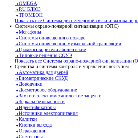
↳
OMEGA
↳
RU БЛЮЗ
↳
ТРОМБОН
Показать все Системы диспетчерской связи и вызова пер
Системы охрано-пожарной сигнализации (ОПС)
↳
Мегафоны
↳
Системы оповещения о пожаре
↳
Системы оповещения, музыкальной трансляции
↳
Громкоговорители абонентские
↳
Типовые решения СОУЭ
Показать все Системы охрано-пожарной сигнализации (
Средства и системы контроля и управления доступом
↳
Автоматика для дверей
↳
Биометрические СКУД
↳
Доводчики
↳
Досмотровое оборудование
↳
Замки и электромеханические защелки
↳
Зеркала безопасности
↳
Идентификаторы
↳
Источники электропитания
↳
Калитки
↳
Кнопки выхода
↳
Ограждения
↳
Светофоры