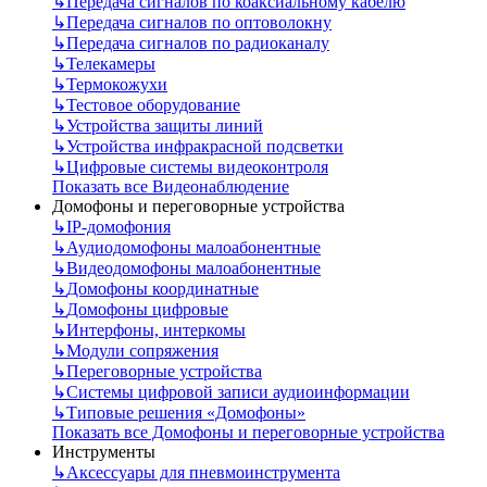
↳
Передача сигналов по коаксиальному кабелю
↳
Передача сигналов по оптоволокну
↳
Передача сигналов по радиоканалу
↳
Телекамеры
↳
Термокожухи
↳
Тестовое оборудование
↳
Устройства защиты линий
↳
Устройства инфракрасной подсветки
↳
Цифровые системы видеоконтроля
Показать все Видеонаблюдение
Домофоны и переговорные устройства
↳
IP-домофония
↳
Аудиодомофоны малоабонентные
↳
Видеодомофоны малоабонентные
↳
Домофоны координатные
↳
Домофоны цифровые
↳
Интерфоны, интеркомы
↳
Модули сопряжения
↳
Переговорные устройства
↳
Системы цифровой записи аудиоинформации
↳
Типовые решения «Домофоны»
Показать все Домофоны и переговорные устройства
Инструменты
↳
Аксессуары для пневмоинструмента