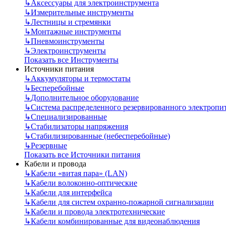
↳
Аксессуары для электроинструмента
↳
Измерительные инструменты
↳
Лестницы и стремянки
↳
Монтажные инструменты
↳
Пневмоинструменты
↳
Электроинструменты
Показать все Инструменты
Источники питания
↳
Аккумуляторы и термостаты
↳
Бесперебойные
↳
Дополнительное оборудование
↳
Система распределенного резервированного электропи
↳
Специализированные
↳
Стабилизаторы напряжения
↳
Стабилизированные (небесперебойные)
↳
Резервные
Показать все Источники питания
Кабели и провода
↳
Кабели «витая пара» (LAN)
↳
Кабели волоконно-оптические
↳
Кабели для интерфейса
↳
Кабели для систем охранно-пожарной сигнализации
↳
Кабели и провода электротехнические
↳
Кабели комбинированные для видеонаблюдения