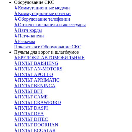
Оборудование СКС
↳
Коммутационные модули
↳
Коммутационные розетки
↳
Оборудование телефонии
↳
Оптические панели и аксессуары
↳
Патч-корды
↳
Патч-панели
↳
Разъемы
Показать все Оборудование СКС
Пульты для ворот и шлагбаумов
↳
БРЕЛОКИ АВТОМОБИЛЬНЫЕ
↳
ПУЛЬТ BAISHENG
↳
ПУЛЬТ AN-MOTORS
↳
ПУЛЬТ APOLLO
↳
ПУЛЬТ APRIMATIC
↳
ПУЛЬТ BENINCA
↳
ПУЛЬТ BFT
↳
ПУЛЬТ CAME
↳
ПУЛЬТ CRAWFORD
↳
ПУЛЬТ DASPI
↳
ПУЛЬТ DEA
↳
ПУЛЬТ DITEC
↳
ПУЛЬТ DOORHAN
↳
ПУЛЬТ ECOSTAR