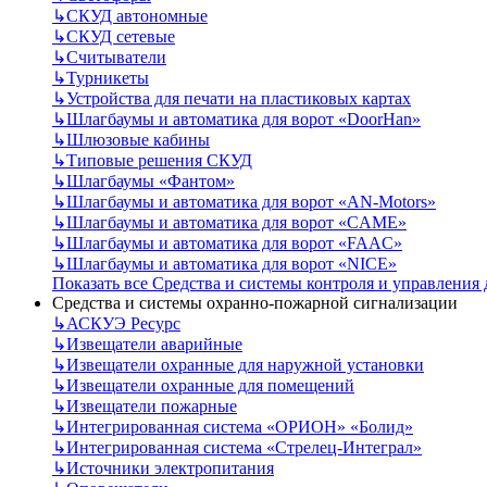
↳
СКУД автономные
↳
СКУД сетевые
↳
Считыватели
↳
Турникеты
↳
Устройства для печати на пластиковых картах
↳
Шлагбаумы и автоматика для ворот «DoorHan»
↳
Шлюзовые кабины
↳
Типовые решения СКУД
↳
Шлагбаумы «Фантом»
↳
Шлагбаумы и автоматика для ворот «AN-Motors»
↳
Шлагбаумы и автоматика для ворот «CAME»
↳
Шлагбаумы и автоматика для ворот «FAAC»
↳
Шлагбаумы и автоматика для ворот «NICE»
Показать все Средства и системы контроля и управления
Средства и системы охранно-пожарной сигнализации
↳
АСКУЭ Ресурс
↳
Извещатели аварийные
↳
Извещатели охранные для наружной установки
↳
Извещатели охранные для помещений
↳
Извещатели пожарные
↳
Интегрированная система «ОРИОН» «Болид»
↳
Интегрированная система «Стрелец-Интеграл»
↳
Источники электропитания