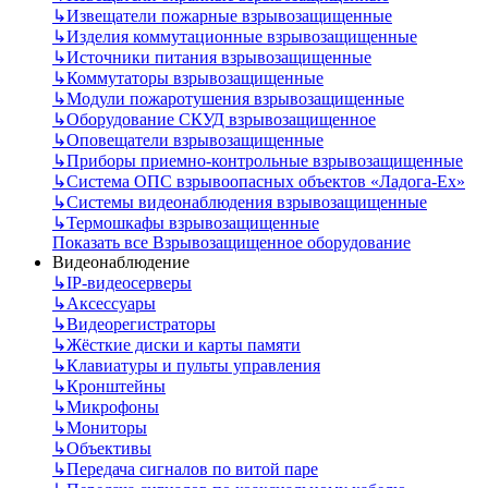
↳
Извещатели пожарные взрывозащищенные
↳
Изделия коммутационные взрывозащищенные
↳
Источники питания взрывозащищенные
↳
Коммутаторы взрывозащищенные
↳
Модули пожаротушения взрывозащищенные
↳
Оборудование СКУД взрывозащищенное
↳
Оповещатели взрывозащищенные
↳
Приборы приемно-контрольные взрывозащищенные
↳
Система ОПС взрывоопасных объектов «Ладога-Ex»
↳
Системы видеонаблюдения взрывозащищенные
↳
Термошкафы взрывозащищенные
Показать все Взрывозащищенное оборудование
Видеонаблюдение
↳
IP-видеосерверы
↳
Аксессуары
↳
Видеорегистраторы
↳
Жёсткие диски и карты памяти
↳
Клавиатуры и пульты управления
↳
Кронштейны
↳
Микрофоны
↳
Мониторы
↳
Объективы
↳
Передача сигналов по витой паре