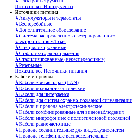
↳
Электроинструменты
Показать все Инструменты
Источники питания
↳
Аккумуляторы и термостаты
↳
Бесперебойные
↳
Дополнительное оборудование
↳
Система распределенного резервированного
электропитания «Лоза»
↳
Специализированные
↳
Стабилизаторы напряжения
↳
Стабилизированные (небесперебойные)
↳
Резервные
Показать все Источники питания
Кабели и провода
↳
Кабели «витая пара» (LAN)
↳
Кабели волоконно-оптические
↳
Кабели для интерфейса
↳
Кабели для систем охранно-пожарной сигнализации
↳
Кабели и провода электротехнические
↳
Кабели комбинированные для видеонаблюдения
↳
Кабели микрофонные с полиэтиленовой изоляцией
↳
Кабели радиочастотные
↳
Провода соединительные для видео/аудиосистем
↳
Провода телефонные распределительные