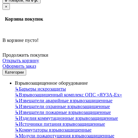
0
товаров,
на
0 р.
×
Корзина покупок
В корзине пусто!
Продолжить покупки
Открыть корзину
Оформить заказ
Категории
Взрывозащищенное оборудование
↳
Барьеры искрозащиты
↳
Взрывозащищенный комплекс ОПС «ЯУЗА-Ех»
↳
Извещатели аварийные взрывозащищенные
↳
Извещатели охранные взрывозащищенные
↳
Извещатели пожарные взрывозащищенные
↳
Изделия коммутационные взрывозащищенные
↳
Источники питания взрывозащищенные
↳
Коммутаторы взрывозащищенные
↳
Модули пожаротушения взрывозащищенные