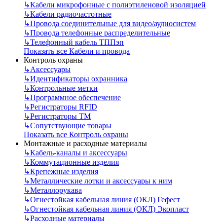
↳
Кабели микрофонные с полиэтиленовой изоляцией
↳
Кабели радиочастотные
↳
Провода соединительные для видео/аудиосистем
↳
Провода телефонные распределительные
↳
Телефонный кабель ТППэп
Показать все Кабели и провода
Контроль охраны
↳
Аксессуары
↳
Идентификаторы охранника
↳
Контрольные метки
↳
Программное обеспечение
↳
Регистраторы RFID
↳
Регистраторы ТМ
↳
Сопутствующие товары
Показать все Контроль охраны
Монтажные и расходные материалы
↳
Кабель-каналы и аксессуары
↳
Коммутационные изделия
↳
Крепежные изделия
↳
Металлические лотки и аксессуары к ним
↳
Металлорукава
↳
Огнестойкая кабельная линия (ОКЛ) Гефест
↳
Огнестойкая кабельная линия (ОКЛ) Экопласт
↳
Расходные материалы