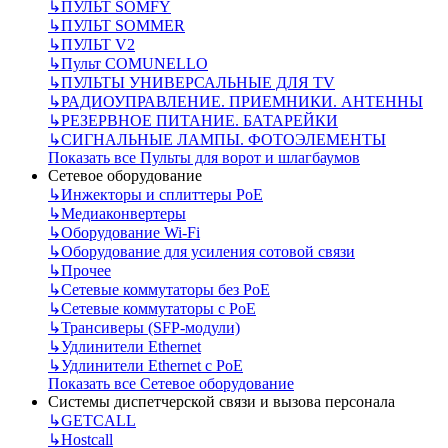
↳
ПУЛЬТ SOMFY
↳
ПУЛЬТ SOMMER
↳
ПУЛЬТ V2
↳
Пульт СOMUNELLO
↳
ПУЛЬТЫ УНИВЕРСАЛЬНЫЕ ДЛЯ TV
↳
РАДИОУПРАВЛЕНИЕ. ПРИЕМНИКИ. АНТЕННЫ
↳
РЕЗЕРВНОЕ ПИТАНИЕ. БАТАРЕЙКИ
↳
СИГНАЛЬНЫЕ ЛАМПЫ. ФОТОЭЛЕМЕНТЫ
Показать все Пульты для ворот и шлагбаумов
Сетевое оборудование
↳
Инжекторы и сплиттеры РоЕ
↳
Медиаконвертеры
↳
Оборудование Wi-Fi
↳
Оборудование для усиления сотовой связи
↳
Прочее
↳
Сетевые коммутаторы без РоЕ
↳
Сетевые коммутаторы с РоЕ
↳
Трансиверы (SFP-модули)
↳
Удлинители Ethernet
↳
Удлинители Ethernet с PoE
Показать все Сетевое оборудование
Системы диспетчерской связи и вызова персонала
↳
GETCALL
↳
Hostcall