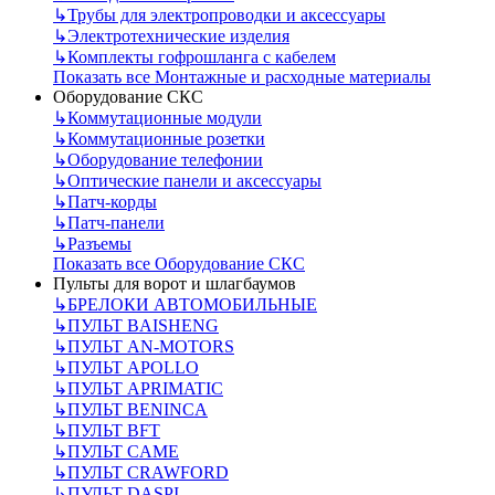
↳
Трубы для электропроводки и аксессуары
↳
Электротехнические изделия
↳
Комплекты гофрошланга с кабелем
Показать все Монтажные и расходные материалы
Оборудование СКС
↳
Коммутационные модули
↳
Коммутационные розетки
↳
Оборудование телефонии
↳
Оптические панели и аксессуары
↳
Патч-корды
↳
Патч-панели
↳
Разъемы
Показать все Оборудование СКС
Пульты для ворот и шлагбаумов
↳
БРЕЛОКИ АВТОМОБИЛЬНЫЕ
↳
ПУЛЬТ BAISHENG
↳
ПУЛЬТ AN-MOTORS
↳
ПУЛЬТ APOLLO
↳
ПУЛЬТ APRIMATIC
↳
ПУЛЬТ BENINCA
↳
ПУЛЬТ BFT
↳
ПУЛЬТ CAME
↳
ПУЛЬТ CRAWFORD
↳
ПУЛЬТ DASPI