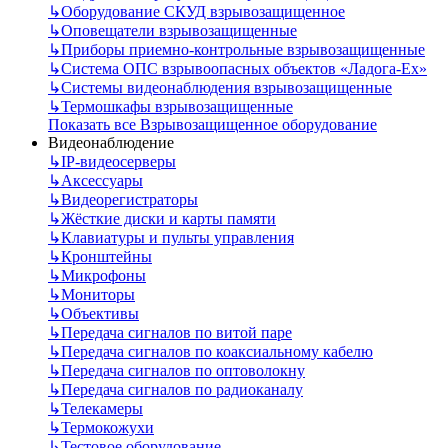
↳
Оборудование СКУД взрывозащищенное
↳
Оповещатели взрывозащищенные
↳
Приборы приемно-контрольные взрывозащищенные
↳
Система ОПС взрывоопасных объектов «Ладога-Ex»
↳
Системы видеонаблюдения взрывозащищенные
↳
Термошкафы взрывозащищенные
Показать все Взрывозащищенное оборудование
Видеонаблюдение
↳
IP-видеосерверы
↳
Аксессуары
↳
Видеорегистраторы
↳
Жёсткие диски и карты памяти
↳
Клавиатуры и пульты управления
↳
Кронштейны
↳
Микрофоны
↳
Мониторы
↳
Объективы
↳
Передача сигналов по витой паре
↳
Передача сигналов по коаксиальному кабелю
↳
Передача сигналов по оптоволокну
↳
Передача сигналов по радиоканалу
↳
Телекамеры
↳
Термокожухи
↳
Тестовое оборудование