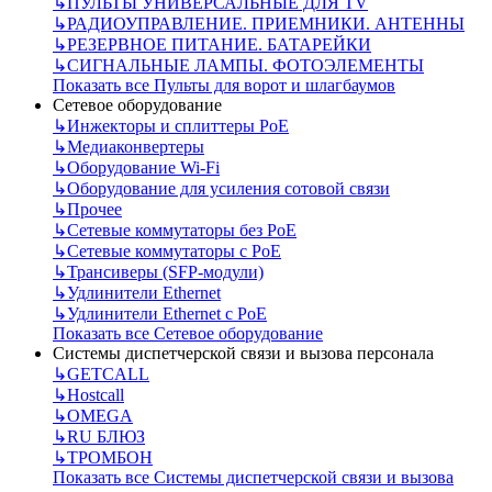
↳
ПУЛЬТЫ УНИВЕРСАЛЬНЫЕ ДЛЯ TV
↳
РАДИОУПРАВЛЕНИЕ. ПРИЕМНИКИ. АНТЕННЫ
↳
РЕЗЕРВНОЕ ПИТАНИЕ. БАТАРЕЙКИ
↳
СИГНАЛЬНЫЕ ЛАМПЫ. ФОТОЭЛЕМЕНТЫ
Показать все Пульты для ворот и шлагбаумов
Сетевое оборудование
↳
Инжекторы и сплиттеры РоЕ
↳
Медиаконвертеры
↳
Оборудование Wi-Fi
↳
Оборудование для усиления сотовой связи
↳
Прочее
↳
Сетевые коммутаторы без РоЕ
↳
Сетевые коммутаторы с РоЕ
↳
Трансиверы (SFP-модули)
↳
Удлинители Ethernet
↳
Удлинители Ethernet с PoE
Показать все Сетевое оборудование
Системы диспетчерской связи и вызова персонала
↳
GETCALL
↳
Hostcall
↳
OMEGA
↳
RU БЛЮЗ
↳
ТРОМБОН
Показать все Системы диспетчерской связи и вызова