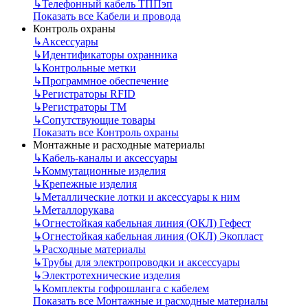
↳
Телефонный кабель ТППэп
Показать все Кабели и провода
Контроль охраны
↳
Аксессуары
↳
Идентификаторы охранника
↳
Контрольные метки
↳
Программное обеспечение
↳
Регистраторы RFID
↳
Регистраторы ТМ
↳
Сопутствующие товары
Показать все Контроль охраны
Монтажные и расходные материалы
↳
Кабель-каналы и аксессуары
↳
Коммутационные изделия
↳
Крепежные изделия
↳
Металлические лотки и аксессуары к ним
↳
Металлорукава
↳
Огнестойкая кабельная линия (ОКЛ) Гефест
↳
Огнестойкая кабельная линия (ОКЛ) Экопласт
↳
Расходные материалы
↳
Трубы для электропроводки и аксессуары
↳
Электротехнические изделия
↳
Комплекты гофрошланга с кабелем
Показать все Монтажные и расходные материалы