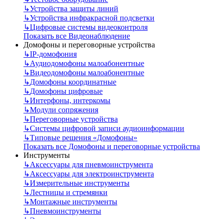
↳
Устройства защиты линий
↳
Устройства инфракрасной подсветки
↳
Цифровые системы видеоконтроля
Показать все Видеонаблюдение
Домофоны и переговорные устройства
↳
IP-домофония
↳
Аудиодомофоны малоабонентные
↳
Видеодомофоны малоабонентные
↳
Домофоны координатные
↳
Домофоны цифровые
↳
Интерфоны, интеркомы
↳
Модули сопряжения
↳
Переговорные устройства
↳
Системы цифровой записи аудиоинформации
↳
Типовые решения «Домофоны»
Показать все Домофоны и переговорные устройства
Инструменты
↳
Аксессуары для пневмоинструмента
↳
Аксессуары для электроинструмента
↳
Измерительные инструменты
↳
Лестницы и стремянки
↳
Монтажные инструменты
↳
Пневмоинструменты