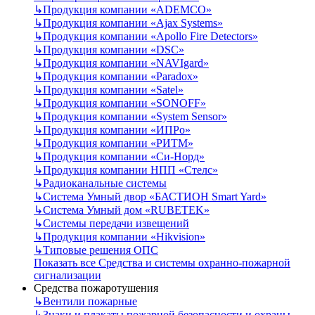
↳
Продукция компании «ADEMCO»
↳
Продукция компании «Ajax Systems»
↳
Продукция компании «Apollo Fire Detectors»
↳
Продукция компании «DSC»
↳
Продукция компании «NAVIgard»
↳
Продукция компании «Paradox»
↳
Продукция компании «Satel»
↳
Продукция компании «SONOFF»
↳
Продукция компании «System Sensor»
↳
Продукция компании «ИПРо»
↳
Продукция компании «РИТМ»
↳
Продукция компании «Си-Норд»
↳
Продукция компании НПП «Стелс»
↳
Радиоканальные системы
↳
Система Умный двор «БАСТИОН Smart Yard»
↳
Система Умный дом «RUBETEK»
↳
Системы передачи извещений
↳
Продукция компании «Hikvision»
↳
Типовые решения ОПС
Показать все Средства и системы охранно-пожарной
сигнализации
Средства пожаротушения
↳
Вентили пожарные
↳
Знаки и плакаты пожарной безопасности и охраны