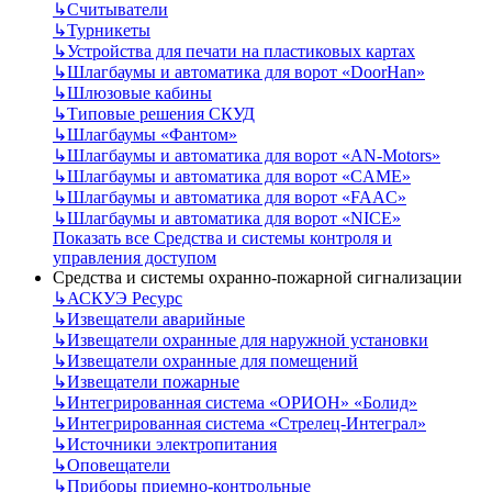
↳
Считыватели
↳
Турникеты
↳
Устройства для печати на пластиковых картах
↳
Шлагбаумы и автоматика для ворот «DoorHan»
↳
Шлюзовые кабины
↳
Типовые решения СКУД
↳
Шлагбаумы «Фантом»
↳
Шлагбаумы и автоматика для ворот «AN-Motors»
↳
Шлагбаумы и автоматика для ворот «CAME»
↳
Шлагбаумы и автоматика для ворот «FAAC»
↳
Шлагбаумы и автоматика для ворот «NICE»
Показать все Средства и системы контроля и
управления доступом
Средства и системы охранно-пожарной сигнализации
↳
АСКУЭ Ресурс
↳
Извещатели аварийные
↳
Извещатели охранные для наружной установки
↳
Извещатели охранные для помещений
↳
Извещатели пожарные
↳
Интегрированная система «ОРИОН» «Болид»
↳
Интегрированная система «Стрелец-Интеграл»
↳
Источники электропитания
↳
Оповещатели
↳
Приборы приемно-контрольные