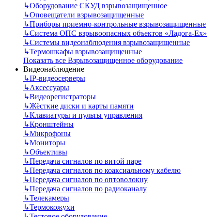
↳
Оборудование СКУД взрывозащищенное
↳
Оповещатели взрывозащищенные
↳
Приборы приемно-контрольные взрывозащищенные
↳
Система ОПС взрывоопасных объектов «Ладога-Ex»
↳
Системы видеонаблюдения взрывозащищенные
↳
Термошкафы взрывозащищенные
Показать все Взрывозащищенное оборудование
Видеонаблюдение
↳
IP-видеосерверы
↳
Аксессуары
↳
Видеорегистраторы
↳
Жёсткие диски и карты памяти
↳
Клавиатуры и пульты управления
↳
Кронштейны
↳
Микрофоны
↳
Мониторы
↳
Объективы
↳
Передача сигналов по витой паре
↳
Передача сигналов по коаксиальному кабелю
↳
Передача сигналов по оптоволокну
↳
Передача сигналов по радиоканалу
↳
Телекамеры
↳
Термокожухи
↳
Тестовое оборудование