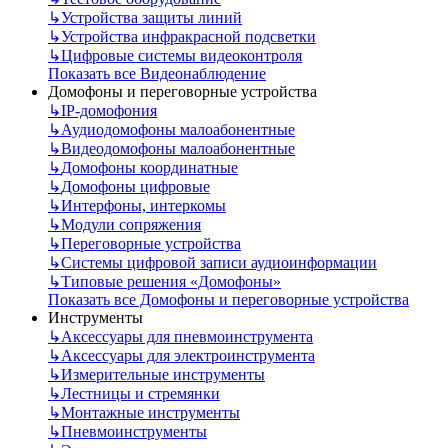
↳
Устройства защиты линий
↳
Устройства инфракрасной подсветки
↳
Цифровые системы видеоконтроля
Показать все Видеонаблюдение
Домофоны и переговорные устройства
↳
IP-домофония
↳
Аудиодомофоны малоабонентные
↳
Видеодомофоны малоабонентные
↳
Домофоны координатные
↳
Домофоны цифровые
↳
Интерфоны, интеркомы
↳
Модули сопряжения
↳
Переговорные устройства
↳
Системы цифровой записи аудиоинформации
↳
Типовые решения «Домофоны»
Показать все Домофоны и переговорные устройства
Инструменты
↳
Аксессуары для пневмоинструмента
↳
Аксессуары для электроинструмента
↳
Измерительные инструменты
↳
Лестницы и стремянки
↳
Монтажные инструменты
↳
Пневмоинструменты