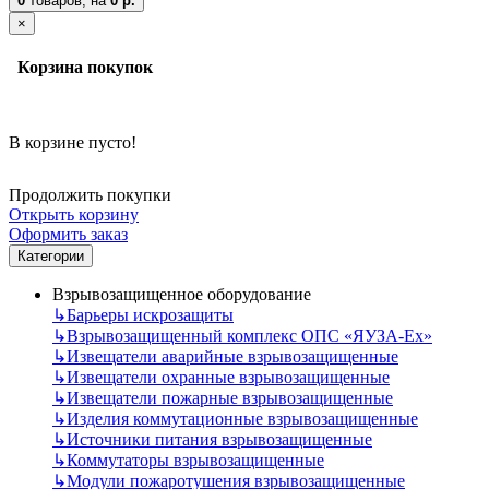
0
товаров,
на
0 р.
×
Корзина покупок
В корзине пусто!
Продолжить покупки
Открыть корзину
Оформить заказ
Категории
Взрывозащищенное оборудование
↳
Барьеры искрозащиты
↳
Взрывозащищенный комплекс ОПС «ЯУЗА-Ех»
↳
Извещатели аварийные взрывозащищенные
↳
Извещатели охранные взрывозащищенные
↳
Извещатели пожарные взрывозащищенные
↳
Изделия коммутационные взрывозащищенные
↳
Источники питания взрывозащищенные
↳
Коммутаторы взрывозащищенные
↳
Модули пожаротушения взрывозащищенные