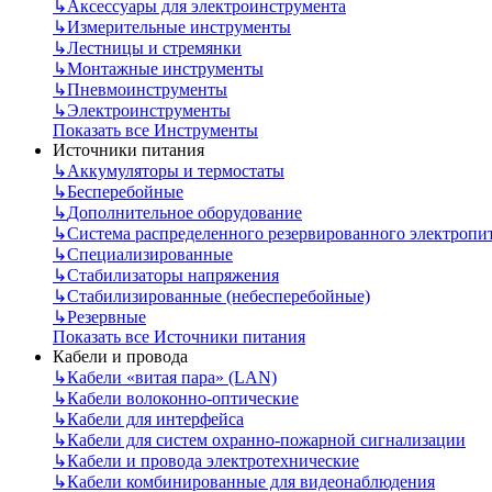
↳
Аксессуары для электроинструмента
↳
Измерительные инструменты
↳
Лестницы и стремянки
↳
Монтажные инструменты
↳
Пневмоинструменты
↳
Электроинструменты
Показать все Инструменты
Источники питания
↳
Аккумуляторы и термостаты
↳
Бесперебойные
↳
Дополнительное оборудование
↳
Система распределенного резервированного электропи
↳
Специализированные
↳
Стабилизаторы напряжения
↳
Стабилизированные (небесперебойные)
↳
Резервные
Показать все Источники питания
Кабели и провода
↳
Кабели «витая пара» (LAN)
↳
Кабели волоконно-оптические
↳
Кабели для интерфейса
↳
Кабели для систем охранно-пожарной сигнализации
↳
Кабели и провода электротехнические
↳
Кабели комбинированные для видеонаблюдения