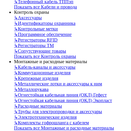
↳
Телефонный кабель ТППэп
Показать все Кабели и провода
Контроль охраны
↳
Аксессуары
↳
Идентификаторы охранника
↳
Контрольные метки
↳
Программное обеспечение
↳
Регистраторы RFID
↳
Регистраторы ТМ
↳
Сопутствующие товары
Показать все Контроль охраны
Монтажные и расходные материалы
↳
Кабель-каналы и аксессуары
↳
Коммутационные изделия
↳
Крепежные изделия
↳
Металлические лотки и аксессуары к ним
↳
Металлорукава
↳
Огнестойкая кабельная линия (ОКЛ) Гефест
↳
Огнестойкая кабельная линия (ОКЛ) Экопласт
↳
Расходные материалы
↳
Трубы для электропроводки и аксессуары
↳
Электротехнические изделия
↳
Комплекты гофрошланга с кабелем
Показать все Монтажные и расходные материалы