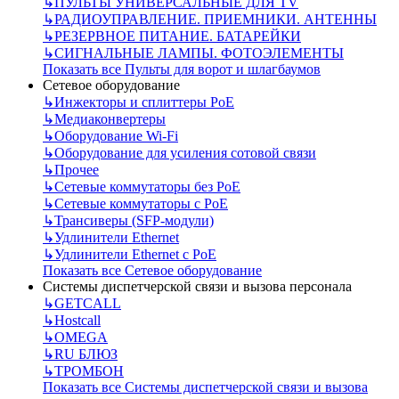
↳
ПУЛЬТЫ УНИВЕРСАЛЬНЫЕ ДЛЯ TV
↳
РАДИОУПРАВЛЕНИЕ. ПРИЕМНИКИ. АНТЕННЫ
↳
РЕЗЕРВНОЕ ПИТАНИЕ. БАТАРЕЙКИ
↳
СИГНАЛЬНЫЕ ЛАМПЫ. ФОТОЭЛЕМЕНТЫ
Показать все Пульты для ворот и шлагбаумов
Сетевое оборудование
↳
Инжекторы и сплиттеры РоЕ
↳
Медиаконвертеры
↳
Оборудование Wi-Fi
↳
Оборудование для усиления сотовой связи
↳
Прочее
↳
Сетевые коммутаторы без РоЕ
↳
Сетевые коммутаторы с РоЕ
↳
Трансиверы (SFP-модули)
↳
Удлинители Ethernet
↳
Удлинители Ethernet с PoE
Показать все Сетевое оборудование
Системы диспетчерской связи и вызова персонала
↳
GETCALL
↳
Hostcall
↳
OMEGA
↳
RU БЛЮЗ
↳
ТРОМБОН
Показать все Системы диспетчерской связи и вызова