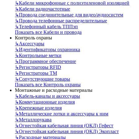
↳
Кабели микрофонные с полиэтиленовой изоляцией
↳
Кабели радиочастотные
↳
Провода соединительные для видео/аудиосистем
↳
Провода телефонные распределительные
↳
Телефонный кабель ТППэп
Показать все Кабели и провода
Контроль охраны
↳
Аксессуары
↳
Идентификаторы охранника
↳
Контрольные метки
↳
Программное обеспечение
↳
Регистраторы RFID
↳
Регистраторы ТМ
↳
Сопутствующие товары
Показать все Контроль охраны
Монтажные и расходные материалы
↳
Кабель-каналы и аксессуары
↳
Коммутационные изделия
↳
Крепежные изделия
↳
Металлические лотки и аксессуары к ним
↳
Металлорукава
↳
Огнестойкая кабельная линия (ОКЛ) Гефест
↳
Огнестойкая кабельная линия (ОКЛ) Экопласт
↳
Расходные материалы