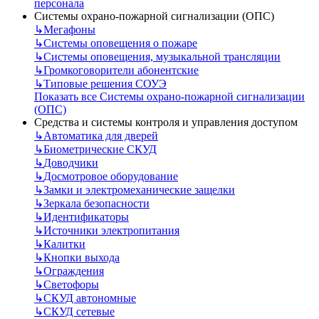
персонала
Системы охрано-пожарной сигнализации (ОПС)
↳
Мегафоны
↳
Системы оповещения о пожаре
↳
Системы оповещения, музыкальной трансляции
↳
Громкоговорители абонентские
↳
Типовые решения СОУЭ
Показать все Системы охрано-пожарной сигнализации
(ОПС)
Средства и системы контроля и управления доступом
↳
Автоматика для дверей
↳
Биометрические СКУД
↳
Доводчики
↳
Досмотровое оборудование
↳
Замки и электромеханические защелки
↳
Зеркала безопасности
↳
Идентификаторы
↳
Источники электропитания
↳
Калитки
↳
Кнопки выхода
↳
Ограждения
↳
Светофоры
↳
СКУД автономные
↳
СКУД сетевые