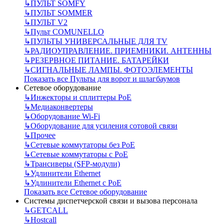
↳
ПУЛЬТ SOMFY
↳
ПУЛЬТ SOMMER
↳
ПУЛЬТ V2
↳
Пульт СOMUNELLO
↳
ПУЛЬТЫ УНИВЕРСАЛЬНЫЕ ДЛЯ TV
↳
РАДИОУПРАВЛЕНИЕ. ПРИЕМНИКИ. АНТЕННЫ
↳
РЕЗЕРВНОЕ ПИТАНИЕ. БАТАРЕЙКИ
↳
СИГНАЛЬНЫЕ ЛАМПЫ. ФОТОЭЛЕМЕНТЫ
Показать все Пульты для ворот и шлагбаумов
Сетевое оборудование
↳
Инжекторы и сплиттеры РоЕ
↳
Медиаконвертеры
↳
Оборудование Wi-Fi
↳
Оборудование для усиления сотовой связи
↳
Прочее
↳
Сетевые коммутаторы без РоЕ
↳
Сетевые коммутаторы с РоЕ
↳
Трансиверы (SFP-модули)
↳
Удлинители Ethernet
↳
Удлинители Ethernet с PoE
Показать все Сетевое оборудование
Системы диспетчерской связи и вызова персонала
↳
GETCALL
↳
Hostcall