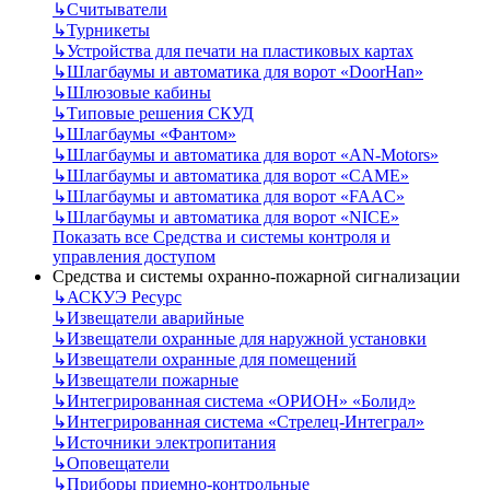
↳
Считыватели
↳
Турникеты
↳
Устройства для печати на пластиковых картах
↳
Шлагбаумы и автоматика для ворот «DoorHan»
↳
Шлюзовые кабины
↳
Типовые решения СКУД
↳
Шлагбаумы «Фантом»
↳
Шлагбаумы и автоматика для ворот «AN-Motors»
↳
Шлагбаумы и автоматика для ворот «CAME»
↳
Шлагбаумы и автоматика для ворот «FAAC»
↳
Шлагбаумы и автоматика для ворот «NICE»
Показать все Средства и системы контроля и
управления доступом
Средства и системы охранно-пожарной сигнализации
↳
АСКУЭ Ресурс
↳
Извещатели аварийные
↳
Извещатели охранные для наружной установки
↳
Извещатели охранные для помещений
↳
Извещатели пожарные
↳
Интегрированная система «ОРИОН» «Болид»
↳
Интегрированная система «Стрелец-Интеграл»
↳
Источники электропитания
↳
Оповещатели
↳
Приборы приемно-контрольные