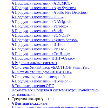
↳
Продукция компании «ADEMCO»
↳
Продукция компании «Ajax Systems»
↳
Продукция компании «Apollo Fire Detectors»
↳
Продукция компании «DSC»
↳
Продукция компании «NAVIgard»
↳
Продукция компании «Paradox»
↳
Продукция компании «Satel»
↳
Продукция компании «SONOFF»
↳
Продукция компании «System Sensor»
↳
Продукция компании «ИПРо»
↳
Продукция компании «РИТМ»
↳
Продукция компании «Си-Норд»
↳
Продукция компании НПП «Стелс»
↳
Радиоканальные системы
↳
Система Умный двор «БАСТИОН Smart Yard»
↳
Система Умный дом «RUBETEK»
↳
Системы передачи извещений
↳
Продукция компании «Hikvision»
↳
Типовые решения ОПС
Показать все Средства и системы охранно-пожарной
сигнализации
Средства пожаротушения
↳
Вентили пожарные
↳
Знаки и плакаты пожарной безопасности и охраны