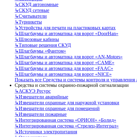
↳
СКУД автономные
↳
СКУД сетевые
↳
Считыватели
↳
Турникеты
↳
Устройства для печати на пластиковых картах
↳
Шлагбаумы и автоматика для ворот «DoorHan»
↳
Шлюзовые кабины
↳
Типовые решения СКУД
↳
Шлагбаумы «Фантом»
↳
Шлагбаумы и автоматика для ворот «AN-Motors»
↳
Шлагбаумы и автоматика для ворот «CAME»
↳
Шлагбаумы и автоматика для ворот «FAAC»
↳
Шлагбаумы и автоматика для ворот «NICE»
Показать все Средства и системы контроля и управления
Средства и системы охранно-пожарной сигнализации
↳
АСКУЭ Ресурс
↳
Извещатели аварийные
↳
Извещатели охранные для наружной установки
↳
Извещатели охранные для помещений
↳
Извещатели пожарные
↳
Интегрированная система «ОРИОН» «Болид»
↳
Интегрированная система «Стрелец-Интеграл»
↳
Источники электропитания