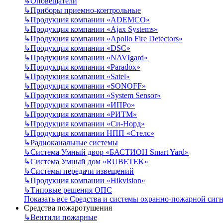
↳
Оповещатели
↳
Приборы приемно-контрольные
↳
Продукция компании «ADEMCO»
↳
Продукция компании «Ajax Systems»
↳
Продукция компании «Apollo Fire Detectors»
↳
Продукция компании «DSC»
↳
Продукция компании «NAVIgard»
↳
Продукция компании «Paradox»
↳
Продукция компании «Satel»
↳
Продукция компании «SONOFF»
↳
Продукция компании «System Sensor»
↳
Продукция компании «ИПРо»
↳
Продукция компании «РИТМ»
↳
Продукция компании «Си-Норд»
↳
Продукция компании НПП «Стелс»
↳
Радиоканальные системы
↳
Система Умный двор «БАСТИОН Smart Yard»
↳
Система Умный дом «RUBETEK»
↳
Системы передачи извещений
↳
Продукция компании «Hikvision»
↳
Типовые решения ОПС
Показать все Средства и системы охранно-пожарной сиг
Средства пожаротушения
↳
Вентили пожарные