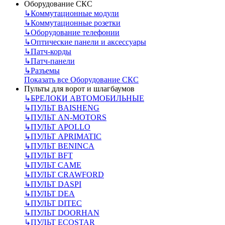
Оборудование СКС
↳
Коммутационные модули
↳
Коммутационные розетки
↳
Оборудование телефонии
↳
Оптические панели и аксессуары
↳
Патч-корды
↳
Патч-панели
↳
Разъемы
Показать все Оборудование СКС
Пульты для ворот и шлагбаумов
↳
БРЕЛОКИ АВТОМОБИЛЬНЫЕ
↳
ПУЛЬТ BAISHENG
↳
ПУЛЬТ AN-MOTORS
↳
ПУЛЬТ APOLLO
↳
ПУЛЬТ APRIMATIC
↳
ПУЛЬТ BENINCA
↳
ПУЛЬТ BFT
↳
ПУЛЬТ CAME
↳
ПУЛЬТ CRAWFORD
↳
ПУЛЬТ DASPI
↳
ПУЛЬТ DEA
↳
ПУЛЬТ DITEC
↳
ПУЛЬТ DOORHAN
↳
ПУЛЬТ ECOSTAR