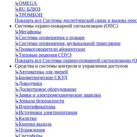
↳
OMEGA
↳
RU БЛЮЗ
↳
ТРОМБОН
Показать все Системы диспетчерской связи и вызова пер
Системы охрано-пожарной сигнализации (ОПС)
↳
Мегафоны
↳
Системы оповещения о пожаре
↳
Системы оповещения, музыкальной трансляции
↳
Громкоговорители абонентские
↳
Типовые решения СОУЭ
Показать все Системы охрано-пожарной сигнализации (
Средства и системы контроля и управления доступом
↳
Автоматика для дверей
↳
Биометрические СКУД
↳
Доводчики
↳
Досмотровое оборудование
↳
Замки и электромеханические защелки
↳
Зеркала безопасности
↳
Идентификаторы
↳
Источники электропитания
↳
Калитки
↳
Кнопки выхода
↳
Ограждения
↳
Светофоры