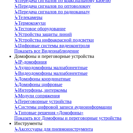
↳
Передача сигналов по коаксиальному кабелю
↳
Передача сигналов по оптоволокну
↳
Передача сигналов по радиоканалу
↳
Телекамеры
↳
Термокожухи
↳
Тестовое оборудование
↳
Устройства защиты линий
↳
Устройства инфракрасной подсветки
↳
Цифровые системы видеоконтроля
Показать все Видеонаблюдение
Домофоны и переговорные устройства
↳
IP-домофония
↳
Аудиодомофоны малоабонентные
↳
Видеодомофоны малоабонентные
↳
Домофоны координатные
↳
Домофоны цифровые
↳
Интерфоны, интеркомы
↳
Модули сопряжения
↳
Переговорные устройства
↳
Системы цифровой записи аудиоинформации
↳
Типовые решения «Домофоны»
Показать все Домофоны и переговорные устройства
Инструменты
↳
Аксессуары для пневмоинструмента