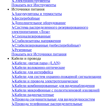
↳
Электроинструменты
Показать все Инструменты
Источники питания
↳
Аккумуляторы и термостаты
↳
Бесперебойные
↳
Дополнительное оборудование
↳
Система распределенного резервированного
электропитания «Лоза»
↳
Специализированные
↳
Стабилизаторы напряжения
↳
Стабилизированные (небесперебойные)
↳
Резервные
Показать все Источники питания
Кабели и провода
↳
Кабели «витая пара» (LAN)
↳
Кабели волоконно-оптические
↳
Кабели для интерфейса
↳
Кабели для систем охранно-пожарной сигнализации
↳
Кабели и провода электротехнические
↳
Кабели комбинированные для видеонаблюдения
↳
Кабели микрофонные с полиэтиленовой изоляцией
↳
Кабели радиочастотные
↳
Провода соединительные для видео/аудиосистем
↳
Провода телефонные распределительные