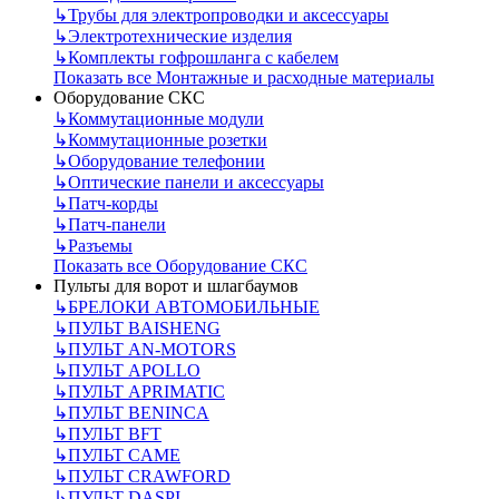
↳
Трубы для электропроводки и аксессуары
↳
Электротехнические изделия
↳
Комплекты гофрошланга с кабелем
Показать все Монтажные и расходные материалы
Оборудование СКС
↳
Коммутационные модули
↳
Коммутационные розетки
↳
Оборудование телефонии
↳
Оптические панели и аксессуары
↳
Патч-корды
↳
Патч-панели
↳
Разъемы
Показать все Оборудование СКС
Пульты для ворот и шлагбаумов
↳
БРЕЛОКИ АВТОМОБИЛЬНЫЕ
↳
ПУЛЬТ BAISHENG
↳
ПУЛЬТ AN-MOTORS
↳
ПУЛЬТ APOLLO
↳
ПУЛЬТ APRIMATIC
↳
ПУЛЬТ BENINCA
↳
ПУЛЬТ BFT
↳
ПУЛЬТ CAME
↳
ПУЛЬТ CRAWFORD
↳
ПУЛЬТ DASPI