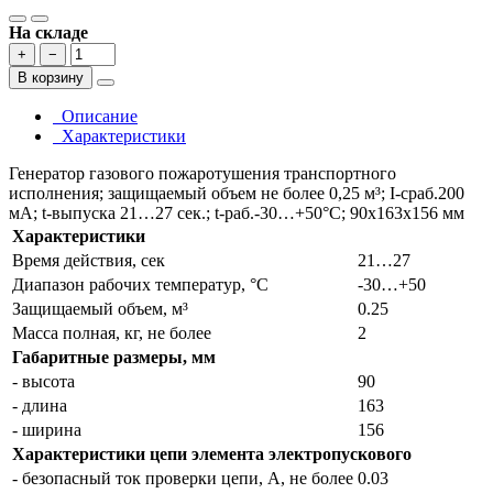
На складе
+
−
В корзину
Описание
Характеристики
Генератор газового пожаротушения транспортного
исполнения; защищаемый объем не более 0,25 м³; I-сраб.200
мА; t-выпуска 21…27 сек.; t-раб.-30…+50°С; 90х163х156 мм
Характеристики
Время действия, сек
21…27
Диапазон рабочих температур, °С
-30…+50
Защищаемый объем, м³
0.25
Масса полная, кг, не более
2
Габаритные размеры, мм
- высота
90
- длина
163
- ширина
156
Характеристики цепи элемента электропускового
- безопасный ток проверки цепи, А, не более
0.03