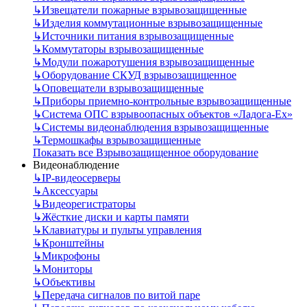
↳
Извещатели пожарные взрывозащищенные
↳
Изделия коммутационные взрывозащищенные
↳
Источники питания взрывозащищенные
↳
Коммутаторы взрывозащищенные
↳
Модули пожаротушения взрывозащищенные
↳
Оборудование СКУД взрывозащищенное
↳
Оповещатели взрывозащищенные
↳
Приборы приемно-контрольные взрывозащищенные
↳
Система ОПС взрывоопасных объектов «Ладога-Ex»
↳
Системы видеонаблюдения взрывозащищенные
↳
Термошкафы взрывозащищенные
Показать все Взрывозащищенное оборудование
Видеонаблюдение
↳
IP-видеосерверы
↳
Аксессуары
↳
Видеорегистраторы
↳
Жёсткие диски и карты памяти
↳
Клавиатуры и пульты управления
↳
Кронштейны
↳
Микрофоны
↳
Мониторы
↳
Объективы
↳
Передача сигналов по витой паре