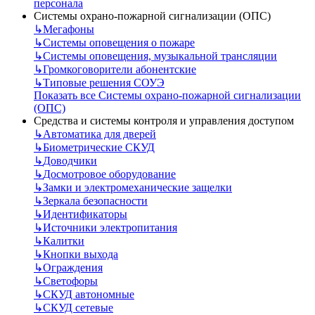
персонала
Системы охрано-пожарной сигнализации (ОПС)
↳
Мегафоны
↳
Системы оповещения о пожаре
↳
Системы оповещения, музыкальной трансляции
↳
Громкоговорители абонентские
↳
Типовые решения СОУЭ
Показать все Системы охрано-пожарной сигнализации
(ОПС)
Средства и системы контроля и управления доступом
↳
Автоматика для дверей
↳
Биометрические СКУД
↳
Доводчики
↳
Досмотровое оборудование
↳
Замки и электромеханические защелки
↳
Зеркала безопасности
↳
Идентификаторы
↳
Источники электропитания
↳
Калитки
↳
Кнопки выхода
↳
Ограждения
↳
Светофоры
↳
СКУД автономные
↳
СКУД сетевые