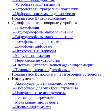
↳
Устройства защиты линий
↳
Устройства инфракрасной подсветки
↳
Цифровые системы видеоконтроля
Показать все Видеонаблюдение
Домофоны и переговорные устройства
↳
IP-домофония
↳
Аудиодомофоны малоабонентные
↳
Видеодомофоны малоабонентные
↳
Домофоны координатные
↳
Домофоны цифровые
↳
Интерфоны, интеркомы
↳
Модули сопряжения
↳
Переговорные устройства
↳
Системы цифровой записи аудиоинформации
↳
Типовые решения «Домофоны»
Показать все Домофоны и переговорные устройства
Инструменты
↳
Аксессуары для пневмоинструмента
↳
Аксессуары для электроинструмента
↳
Измерительные инструменты
↳
Лестницы и стремянки
↳
Монтажные инструменты
↳
Пневмоинструменты