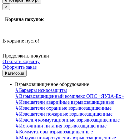
0
товаров,
на
0 р.
×
Корзина покупок
В корзине пусто!
Продолжить покупки
Открыть корзину
Оформить заказ
Категории
Взрывозащищенное оборудование
↳
Барьеры искрозащиты
↳
Взрывозащищенный комплекс ОПС «ЯУЗА-Ех»
↳
Извещатели аварийные взрывозащищенные
↳
Извещатели охранные взрывозащищенные
↳
Извещатели пожарные взрывозащищенные
↳
Изделия коммутационные взрывозащищенные
↳
Источники питания взрывозащищенные
↳
Коммутаторы взрывозащищенные
↳
Модули пожаротушения взрывозащищенные