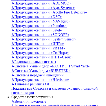
↳
Продукция компании «ADEMCO»
↳
Продукция компании «Ajax Systems»
↳
Продукция компании «Apollo Fire Detectors»
↳
Продукция компании «DSC»
↳
Продукция компании «NAVIgard»
↳
Продукция компании «Paradox»
↳
Продукция компании «Satel»
↳
Продукция компании «SONOFF»
↳
Продукция компании «System Sensor»
↳
Продукция компании «ИПРо»
↳
Продукция компании «РИТМ»
↳
Продукция компании «Си-Норд»
↳
Продукция компании НПП «Стелс»
↳
Радиоканальные системы
↳
Система Умный двор «БАСТИОН Smart Yard»
↳
Система Умный дом «RUBETEK»
↳
Системы передачи извещений
↳
Продукция компании «Hikvision»
↳
Типовые решения ОПС
Показать все Средства и системы охранно-пожарной
сигнализации
Средства пожаротушения
↳
Вентили пожарные
↳
Знаки и плакаты пожарной безопасности и охраны