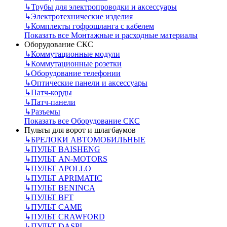
↳
Трубы для электропроводки и аксессуары
↳
Электротехнические изделия
↳
Комплекты гофрошланга с кабелем
Показать все Монтажные и расходные материалы
Оборудование СКС
↳
Коммутационные модули
↳
Коммутационные розетки
↳
Оборудование телефонии
↳
Оптические панели и аксессуары
↳
Патч-корды
↳
Патч-панели
↳
Разъемы
Показать все Оборудование СКС
Пульты для ворот и шлагбаумов
↳
БРЕЛОКИ АВТОМОБИЛЬНЫЕ
↳
ПУЛЬТ BAISHENG
↳
ПУЛЬТ AN-MOTORS
↳
ПУЛЬТ APOLLO
↳
ПУЛЬТ APRIMATIC
↳
ПУЛЬТ BENINCA
↳
ПУЛЬТ BFT
↳
ПУЛЬТ CAME
↳
ПУЛЬТ CRAWFORD
↳
ПУЛЬТ DASPI