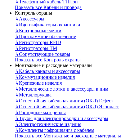
↳
Телефонный кабель ТППэп
Показать все Кабели и провода
Контроль охраны
↳
Аксессуары
↳
Идентификаторы охранника
↳
Контрольные метки
↳
Программное обеспечение
↳
Регистраторы RFID
↳
Регистраторы ТМ
↳
Сопутствующие товары
Показать все Контроль охраны
Монтажные и расходные материалы
↳
Кабель-каналы и аксессуары
↳
Коммутационные изделия
↳
Крепежные изделия
↳
Металлические лотки и аксессуары к ним
↳
Металлорукава
↳
Огнестойкая кабельная линия (ОКЛ) Гефест
↳
Огнестойкая кабельная линия (ОКЛ) Экопласт
↳
Расходные материалы
↳
Трубы для электропроводки и аксессуары
↳
Электротехнические изделия
↳
Комплекты гофрошланга с кабелем
Показать все Монтажные и расходные материалы