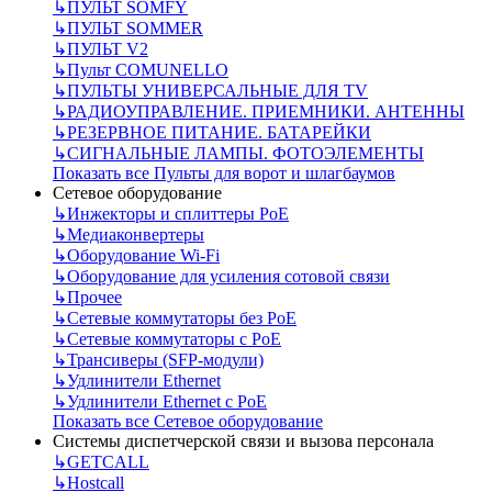
↳
ПУЛЬТ SOMFY
↳
ПУЛЬТ SOMMER
↳
ПУЛЬТ V2
↳
Пульт СOMUNELLO
↳
ПУЛЬТЫ УНИВЕРСАЛЬНЫЕ ДЛЯ TV
↳
РАДИОУПРАВЛЕНИЕ. ПРИЕМНИКИ. АНТЕННЫ
↳
РЕЗЕРВНОЕ ПИТАНИЕ. БАТАРЕЙКИ
↳
СИГНАЛЬНЫЕ ЛАМПЫ. ФОТОЭЛЕМЕНТЫ
Показать все Пульты для ворот и шлагбаумов
Сетевое оборудование
↳
Инжекторы и сплиттеры РоЕ
↳
Медиаконвертеры
↳
Оборудование Wi-Fi
↳
Оборудование для усиления сотовой связи
↳
Прочее
↳
Сетевые коммутаторы без РоЕ
↳
Сетевые коммутаторы с РоЕ
↳
Трансиверы (SFP-модули)
↳
Удлинители Ethernet
↳
Удлинители Ethernet с PoE
Показать все Сетевое оборудование
Системы диспетчерской связи и вызова персонала
↳
GETCALL
↳
Hostcall