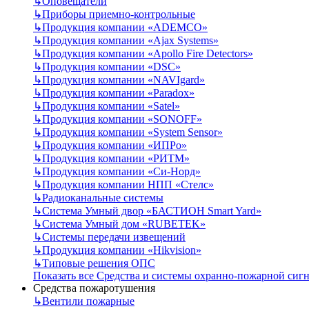
↳
Оповещатели
↳
Приборы приемно-контрольные
↳
Продукция компании «ADEMCO»
↳
Продукция компании «Ajax Systems»
↳
Продукция компании «Apollo Fire Detectors»
↳
Продукция компании «DSC»
↳
Продукция компании «NAVIgard»
↳
Продукция компании «Paradox»
↳
Продукция компании «Satel»
↳
Продукция компании «SONOFF»
↳
Продукция компании «System Sensor»
↳
Продукция компании «ИПРо»
↳
Продукция компании «РИТМ»
↳
Продукция компании «Си-Норд»
↳
Продукция компании НПП «Стелс»
↳
Радиоканальные системы
↳
Система Умный двор «БАСТИОН Smart Yard»
↳
Система Умный дом «RUBETEK»
↳
Системы передачи извещений
↳
Продукция компании «Hikvision»
↳
Типовые решения ОПС
Показать все Средства и системы охранно-пожарной сиг
Средства пожаротушения
↳
Вентили пожарные