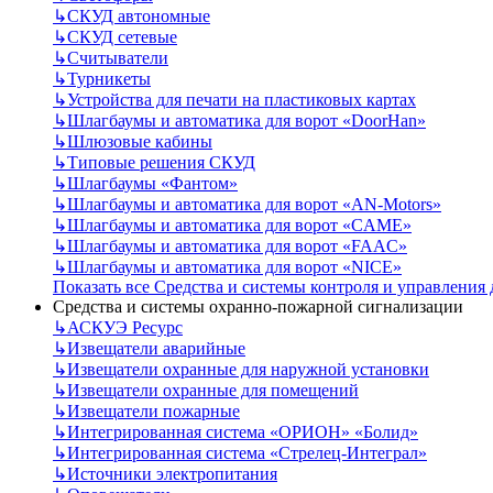
↳
СКУД автономные
↳
СКУД сетевые
↳
Считыватели
↳
Турникеты
↳
Устройства для печати на пластиковых картах
↳
Шлагбаумы и автоматика для ворот «DoorHan»
↳
Шлюзовые кабины
↳
Типовые решения СКУД
↳
Шлагбаумы «Фантом»
↳
Шлагбаумы и автоматика для ворот «AN-Motors»
↳
Шлагбаумы и автоматика для ворот «CAME»
↳
Шлагбаумы и автоматика для ворот «FAAC»
↳
Шлагбаумы и автоматика для ворот «NICE»
Показать все Средства и системы контроля и управления
Средства и системы охранно-пожарной сигнализации
↳
АСКУЭ Ресурс
↳
Извещатели аварийные
↳
Извещатели охранные для наружной установки
↳
Извещатели охранные для помещений
↳
Извещатели пожарные
↳
Интегрированная система «ОРИОН» «Болид»
↳
Интегрированная система «Стрелец-Интеграл»
↳
Источники электропитания