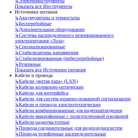
↳
Электроинструменты
Показать все Инструменты
Источники питания
↳
Аккумуляторы и термостаты
↳
Бесперебойные
↳
Дополнительное оборудование
↳
Система распределенного резервированного
электропитания «Лоза»
↳
Специализированные
↳
Стабилизаторы напряжения
↳
Стабилизированные (небесперебойные)
↳
Резервные
Показать все Источники питания
Кабели и провода
↳
Кабели «витая пара» (LAN)
↳
Кабели волоконно-оптические
↳
Кабели для интерфейса
↳
Кабели для систем охранно-пожарной сигнализации
↳
Кабели и провода электротехнические
↳
Кабели комбинированные для видеонаблюдения
↳
Кабели микрофонные с полиэтиленовой изоляцией
↳
Кабели радиочастотные
↳
Провода соединительные для видео/аудиосистем
↳
Провода телефонные распределительные