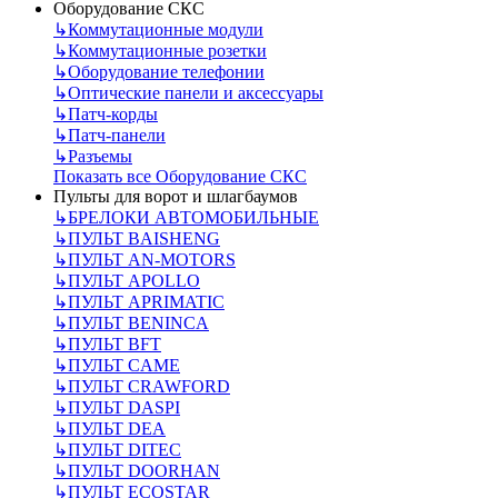
Оборудование СКС
↳
Коммутационные модули
↳
Коммутационные розетки
↳
Оборудование телефонии
↳
Оптические панели и аксессуары
↳
Патч-корды
↳
Патч-панели
↳
Разъемы
Показать все Оборудование СКС
Пульты для ворот и шлагбаумов
↳
БРЕЛОКИ АВТОМОБИЛЬНЫЕ
↳
ПУЛЬТ BAISHENG
↳
ПУЛЬТ AN-MOTORS
↳
ПУЛЬТ APOLLO
↳
ПУЛЬТ APRIMATIC
↳
ПУЛЬТ BENINCA
↳
ПУЛЬТ BFT
↳
ПУЛЬТ CAME
↳
ПУЛЬТ CRAWFORD
↳
ПУЛЬТ DASPI
↳
ПУЛЬТ DEA
↳
ПУЛЬТ DITEC
↳
ПУЛЬТ DOORHAN
↳
ПУЛЬТ ECOSTAR