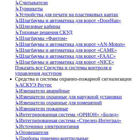
↳
Считыватели
↳
Турникеты
↳
Устройства для печати на пластиковых картах
↳
Шлагбаумы и автоматика для ворот «DoorHan»
↳
Шлюзовые кабины
↳
Типовые решения СКУД
↳
Шлагбаумы «Фантом»
↳
Шлагбаумы и автоматика для ворот «AN-Motors»
↳
Шлагбаумы и автоматика для ворот «CAME»
↳
Шлагбаумы и автоматика для ворот «FAAC»
↳
Шлагбаумы и автоматика для ворот «NICE»
Показать все Средства и системы контроля и
управления доступом
Средства и системы охранно-пожарной сигнализации
↳
АСКУЭ Ресурс
↳
Извещатели аварийные
↳
Извещатели охранные для наружной установки
↳
Извещатели охранные для помещений
↳
Извещатели пожарные
↳
Интегрированная система «ОРИОН» «Болид»
↳
Интегрированная система «Стрелец-Интеграл»
↳
Источники электропитания
↳
Оповещатели
↳
Приборы приемно-контрольные