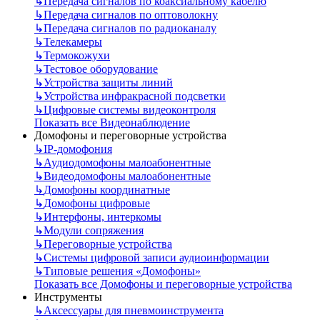
↳
Передача сигналов по коаксиальному кабелю
↳
Передача сигналов по оптоволокну
↳
Передача сигналов по радиоканалу
↳
Телекамеры
↳
Термокожухи
↳
Тестовое оборудование
↳
Устройства защиты линий
↳
Устройства инфракрасной подсветки
↳
Цифровые системы видеоконтроля
Показать все Видеонаблюдение
Домофоны и переговорные устройства
↳
IP-домофония
↳
Аудиодомофоны малоабонентные
↳
Видеодомофоны малоабонентные
↳
Домофоны координатные
↳
Домофоны цифровые
↳
Интерфоны, интеркомы
↳
Модули сопряжения
↳
Переговорные устройства
↳
Системы цифровой записи аудиоинформации
↳
Типовые решения «Домофоны»
Показать все Домофоны и переговорные устройства
Инструменты
↳
Аксессуары для пневмоинструмента