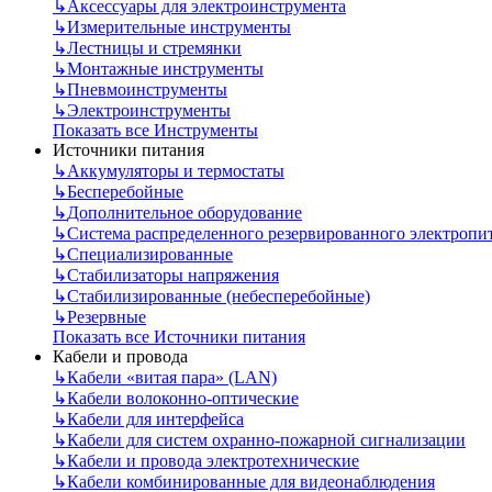
↳
Аксессуары для электроинструмента
↳
Измерительные инструменты
↳
Лестницы и стремянки
↳
Монтажные инструменты
↳
Пневмоинструменты
↳
Электроинструменты
Показать все Инструменты
Источники питания
↳
Аккумуляторы и термостаты
↳
Бесперебойные
↳
Дополнительное оборудование
↳
Система распределенного резервированного электропи
↳
Специализированные
↳
Стабилизаторы напряжения
↳
Стабилизированные (небесперебойные)
↳
Резервные
Показать все Источники питания
Кабели и провода
↳
Кабели «витая пара» (LAN)
↳
Кабели волоконно-оптические
↳
Кабели для интерфейса
↳
Кабели для систем охранно-пожарной сигнализации
↳
Кабели и провода электротехнические
↳
Кабели комбинированные для видеонаблюдения