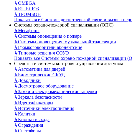
↳
OMEGA
↳
RU БЛЮЗ
↳
ТРОМБОН
Показать все Системы диспетчерской связи и вызова пер
Системы охрано-пожарной сигнализации (ОПС)
↳
Мегафоны
↳
Системы оповещения о пожаре
↳
Системы оповещения, музыкальной трансляции
↳
Громкоговорители абонентские
↳
Типовые решения СОУЭ
Показать все Системы охрано-пожарной сигнализации (
Средства и системы контроля и управления доступом
↳
Автоматика для дверей
↳
Биометрические СКУД
↳
Доводчики
↳
Досмотровое оборудование
↳
Замки и электромеханические защелки
↳
Зеркала безопасности
↳
Идентификаторы
↳
Источники электропитания
↳
Калитки
↳
Кнопки выхода
↳
Ограждения
↳
Светофоры