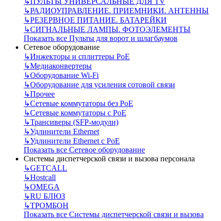
↳
ПУЛЬТЫ УНИВЕРСАЛЬНЫЕ ДЛЯ TV
↳
РАДИОУПРАВЛЕНИЕ. ПРИЕМНИКИ. АНТЕННЫ
↳
РЕЗЕРВНОЕ ПИТАНИЕ. БАТАРЕЙКИ
↳
СИГНАЛЬНЫЕ ЛАМПЫ. ФОТОЭЛЕМЕНТЫ
Показать все Пульты для ворот и шлагбаумов
Сетевое оборудование
↳
Инжекторы и сплиттеры РоЕ
↳
Медиаконвертеры
↳
Оборудование Wi-Fi
↳
Оборудование для усиления сотовой связи
↳
Прочее
↳
Сетевые коммутаторы без РоЕ
↳
Сетевые коммутаторы с РоЕ
↳
Трансиверы (SFP-модули)
↳
Удлинители Ethernet
↳
Удлинители Ethernet с PoE
Показать все Сетевое оборудование
Системы диспетчерской связи и вызова персонала
↳
GETCALL
↳
Hostcall
↳
OMEGA
↳
RU БЛЮЗ
↳
ТРОМБОН
Показать все Системы диспетчерской связи и вызова