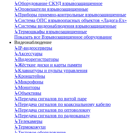
↳
Оборудование СКУД взрывозащищенное
↳
Оповещатели взрывозащищенные
↳
Приборы приемно-контрольные взрывозащищенные
↳
Система ОПС взрывоопасных объектов «Ладога-Ex»
↳
Системы видеонаблюдения взрывозащищенные
↳
Термошкафы взрывозащищенные
Показать все Взрывозащищенное оборудование
Видеонаблюдение
↳
IP-видеосерверы
↳
Аксессуары
↳
Видеорегистраторы
↳
Жёсткие диски и карты памяти
↳
Клавиатуры и пульты управления
↳
Кронштейны
↳
Микрофоны
↳
Мониторы
↳
Объективы
↳
Передача сигналов по витой паре
↳
Передача сигналов по коаксиальному кабелю
↳
Передача сигналов по оптоволокну
↳
Передача сигналов по радиоканалу
↳
Телекамеры
↳
Термокожухи
↳
Тестовое оборудование