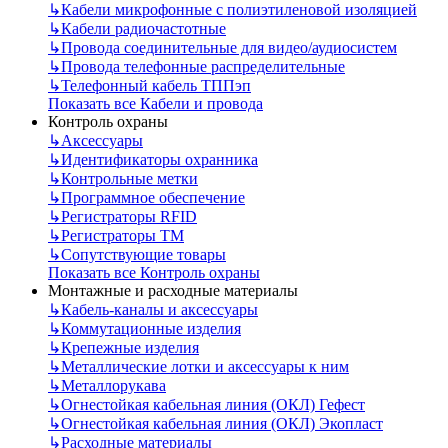
↳
Кабели микрофонные с полиэтиленовой изоляцией
↳
Кабели радиочастотные
↳
Провода соединительные для видео/аудиосистем
↳
Провода телефонные распределительные
↳
Телефонный кабель ТППэп
Показать все Кабели и провода
Контроль охраны
↳
Аксессуары
↳
Идентификаторы охранника
↳
Контрольные метки
↳
Программное обеспечение
↳
Регистраторы RFID
↳
Регистраторы ТМ
↳
Сопутствующие товары
Показать все Контроль охраны
Монтажные и расходные материалы
↳
Кабель-каналы и аксессуары
↳
Коммутационные изделия
↳
Крепежные изделия
↳
Металлические лотки и аксессуары к ним
↳
Металлорукава
↳
Огнестойкая кабельная линия (ОКЛ) Гефест
↳
Огнестойкая кабельная линия (ОКЛ) Экопласт
↳
Расходные материалы