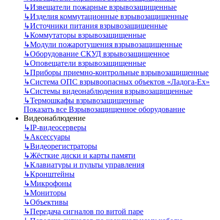
↳
Извещатели пожарные взрывозащищенные
↳
Изделия коммутационные взрывозащищенные
↳
Источники питания взрывозащищенные
↳
Коммутаторы взрывозащищенные
↳
Модули пожаротушения взрывозащищенные
↳
Оборудование СКУД взрывозащищенное
↳
Оповещатели взрывозащищенные
↳
Приборы приемно-контрольные взрывозащищенные
↳
Система ОПС взрывоопасных объектов «Ладога-Ex»
↳
Системы видеонаблюдения взрывозащищенные
↳
Термошкафы взрывозащищенные
Показать все Взрывозащищенное оборудование
Видеонаблюдение
↳
IP-видеосерверы
↳
Аксессуары
↳
Видеорегистраторы
↳
Жёсткие диски и карты памяти
↳
Клавиатуры и пульты управления
↳
Кронштейны
↳
Микрофоны
↳
Мониторы
↳
Объективы
↳
Передача сигналов по витой паре