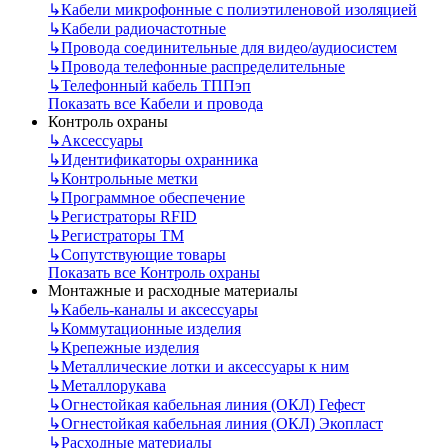
↳
Кабели микрофонные с полиэтиленовой изоляцией
↳
Кабели радиочастотные
↳
Провода соединительные для видео/аудиосистем
↳
Провода телефонные распределительные
↳
Телефонный кабель ТППэп
Показать все Кабели и провода
Контроль охраны
↳
Аксессуары
↳
Идентификаторы охранника
↳
Контрольные метки
↳
Программное обеспечение
↳
Регистраторы RFID
↳
Регистраторы ТМ
↳
Сопутствующие товары
Показать все Контроль охраны
Монтажные и расходные материалы
↳
Кабель-каналы и аксессуары
↳
Коммутационные изделия
↳
Крепежные изделия
↳
Металлические лотки и аксессуары к ним
↳
Металлорукава
↳
Огнестойкая кабельная линия (ОКЛ) Гефест
↳
Огнестойкая кабельная линия (ОКЛ) Экопласт
↳
Расходные материалы