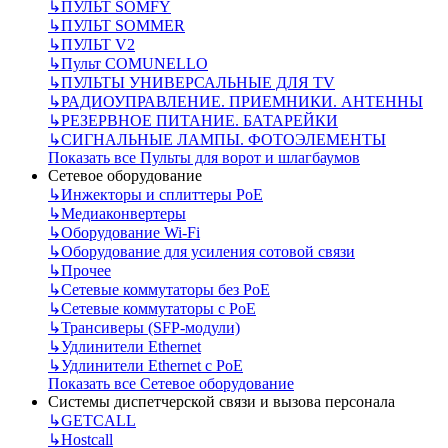
↳
ПУЛЬТ SOMFY
↳
ПУЛЬТ SOMMER
↳
ПУЛЬТ V2
↳
Пульт СOMUNELLO
↳
ПУЛЬТЫ УНИВЕРСАЛЬНЫЕ ДЛЯ TV
↳
РАДИОУПРАВЛЕНИЕ. ПРИЕМНИКИ. АНТЕННЫ
↳
РЕЗЕРВНОЕ ПИТАНИЕ. БАТАРЕЙКИ
↳
СИГНАЛЬНЫЕ ЛАМПЫ. ФОТОЭЛЕМЕНТЫ
Показать все Пульты для ворот и шлагбаумов
Сетевое оборудование
↳
Инжекторы и сплиттеры РоЕ
↳
Медиаконвертеры
↳
Оборудование Wi-Fi
↳
Оборудование для усиления сотовой связи
↳
Прочее
↳
Сетевые коммутаторы без РоЕ
↳
Сетевые коммутаторы с РоЕ
↳
Трансиверы (SFP-модули)
↳
Удлинители Ethernet
↳
Удлинители Ethernet с PoE
Показать все Сетевое оборудование
Системы диспетчерской связи и вызова персонала
↳
GETCALL
↳
Hostcall