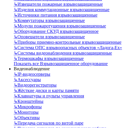
↳
Извещатели пожарные взрывозащищенные
↳
Изделия коммутационные взрывозащищенные
↳
Источники питания взрывозащищенные
↳
Коммутаторы взрывозащищенные
↳
Модули пожаротушения взрывозащищенные
↳
Оборудование СКУД взрывозащищенное
↳
Оповещатели взрывозащищенные
↳
Приборы приемно-контрольные взрывозащищенные
↳
Система ОПС взрывоопасных объектов «Ладога-Ex»
↳
Системы видеонаблюдения взрывозащищенные
↳
Термошкафы взрывозащищенные
Показать все Взрывозащищенное оборудование
Видеонаблюдение
↳
IP-видеосерверы
↳
Аксессуары
↳
Видеорегистраторы
↳
Жёсткие диски и карты памяти
↳
Клавиатуры и пульты управления
↳
Кронштейны
↳
Микрофоны
↳
Мониторы
↳
Объективы
↳
Передача сигналов по витой паре