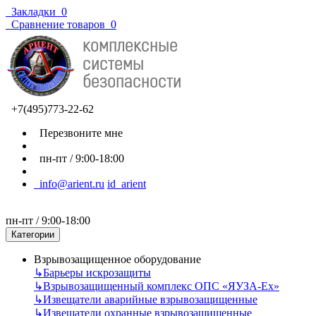
Закладки
0
Сравнение товаров
0
+7(495)773-22-62
Перезвоните мне
пн-пт / 9:00-18:00
info@arient.ru
id_arient
пн-пт / 9:00-18:00
Категории
Взрывозащищенное оборудование
↳
Барьеры искрозащиты
↳
Взрывозащищенный комплекс ОПС «ЯУЗА-Ех»
↳
Извещатели аварийные взрывозащищенные
↳
Извещатели охранные взрывозащищенные