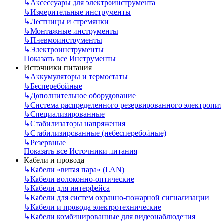
↳
Аксессуары для электроинструмента
↳
Измерительные инструменты
↳
Лестницы и стремянки
↳
Монтажные инструменты
↳
Пневмоинструменты
↳
Электроинструменты
Показать все Инструменты
Источники питания
↳
Аккумуляторы и термостаты
↳
Бесперебойные
↳
Дополнительное оборудование
↳
Система распределенного резервированного электропи
↳
Специализированные
↳
Стабилизаторы напряжения
↳
Стабилизированные (небесперебойные)
↳
Резервные
Показать все Источники питания
Кабели и провода
↳
Кабели «витая пара» (LAN)
↳
Кабели волоконно-оптические
↳
Кабели для интерфейса
↳
Кабели для систем охранно-пожарной сигнализации
↳
Кабели и провода электротехнические
↳
Кабели комбинированные для видеонаблюдения