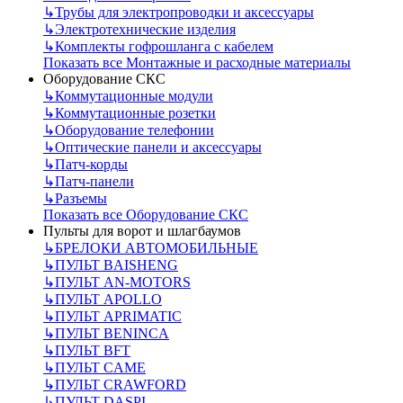
↳
Трубы для электропроводки и аксессуары
↳
Электротехнические изделия
↳
Комплекты гофрошланга с кабелем
Показать все Монтажные и расходные материалы
Оборудование СКС
↳
Коммутационные модули
↳
Коммутационные розетки
↳
Оборудование телефонии
↳
Оптические панели и аксессуары
↳
Патч-корды
↳
Патч-панели
↳
Разъемы
Показать все Оборудование СКС
Пульты для ворот и шлагбаумов
↳
БРЕЛОКИ АВТОМОБИЛЬНЫЕ
↳
ПУЛЬТ BAISHENG
↳
ПУЛЬТ AN-MOTORS
↳
ПУЛЬТ APOLLO
↳
ПУЛЬТ APRIMATIC
↳
ПУЛЬТ BENINCA
↳
ПУЛЬТ BFT
↳
ПУЛЬТ CAME
↳
ПУЛЬТ CRAWFORD
↳
ПУЛЬТ DASPI