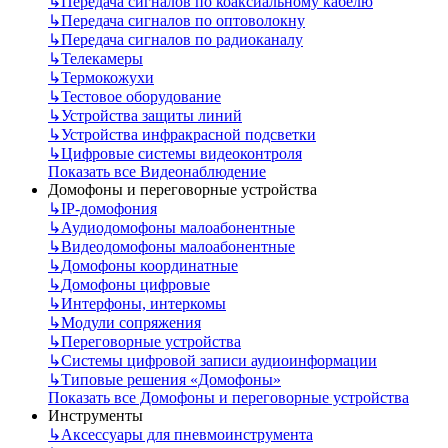
↳
Передача сигналов по коаксиальному кабелю
↳
Передача сигналов по оптоволокну
↳
Передача сигналов по радиоканалу
↳
Телекамеры
↳
Термокожухи
↳
Тестовое оборудование
↳
Устройства защиты линий
↳
Устройства инфракрасной подсветки
↳
Цифровые системы видеоконтроля
Показать все Видеонаблюдение
Домофоны и переговорные устройства
↳
IP-домофония
↳
Аудиодомофоны малоабонентные
↳
Видеодомофоны малоабонентные
↳
Домофоны координатные
↳
Домофоны цифровые
↳
Интерфоны, интеркомы
↳
Модули сопряжения
↳
Переговорные устройства
↳
Системы цифровой записи аудиоинформации
↳
Типовые решения «Домофоны»
Показать все Домофоны и переговорные устройства
Инструменты
↳
Аксессуары для пневмоинструмента