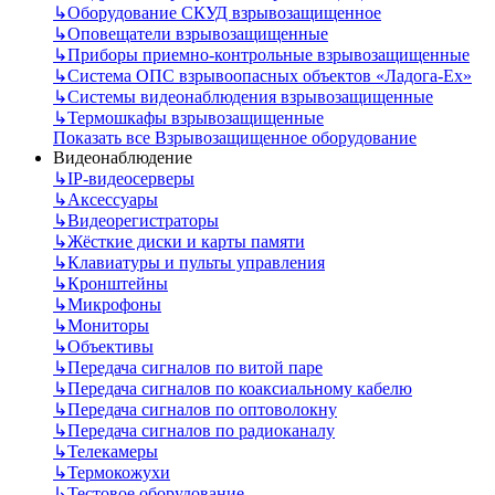
↳
Оборудование СКУД взрывозащищенное
↳
Оповещатели взрывозащищенные
↳
Приборы приемно-контрольные взрывозащищенные
↳
Система ОПС взрывоопасных объектов «Ладога-Ex»
↳
Системы видеонаблюдения взрывозащищенные
↳
Термошкафы взрывозащищенные
Показать все Взрывозащищенное оборудование
Видеонаблюдение
↳
IP-видеосерверы
↳
Аксессуары
↳
Видеорегистраторы
↳
Жёсткие диски и карты памяти
↳
Клавиатуры и пульты управления
↳
Кронштейны
↳
Микрофоны
↳
Мониторы
↳
Объективы
↳
Передача сигналов по витой паре
↳
Передача сигналов по коаксиальному кабелю
↳
Передача сигналов по оптоволокну
↳
Передача сигналов по радиоканалу
↳
Телекамеры
↳
Термокожухи
↳
Тестовое оборудование