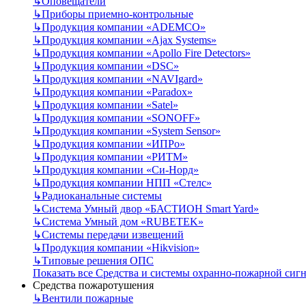
↳
Оповещатели
↳
Приборы приемно-контрольные
↳
Продукция компании «ADEMCO»
↳
Продукция компании «Ajax Systems»
↳
Продукция компании «Apollo Fire Detectors»
↳
Продукция компании «DSC»
↳
Продукция компании «NAVIgard»
↳
Продукция компании «Paradox»
↳
Продукция компании «Satel»
↳
Продукция компании «SONOFF»
↳
Продукция компании «System Sensor»
↳
Продукция компании «ИПРо»
↳
Продукция компании «РИТМ»
↳
Продукция компании «Си-Норд»
↳
Продукция компании НПП «Стелс»
↳
Радиоканальные системы
↳
Система Умный двор «БАСТИОН Smart Yard»
↳
Система Умный дом «RUBETEK»
↳
Системы передачи извещений
↳
Продукция компании «Hikvision»
↳
Типовые решения ОПС
Показать все Средства и системы охранно-пожарной сиг
Средства пожаротушения
↳
Вентили пожарные