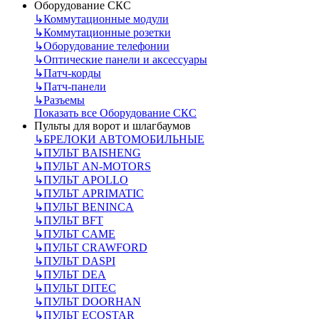
Оборудование СКС
↳
Коммутационные модули
↳
Коммутационные розетки
↳
Оборудование телефонии
↳
Оптические панели и аксессуары
↳
Патч-корды
↳
Патч-панели
↳
Разъемы
Показать все Оборудование СКС
Пульты для ворот и шлагбаумов
↳
БРЕЛОКИ АВТОМОБИЛЬНЫЕ
↳
ПУЛЬТ BAISHENG
↳
ПУЛЬТ AN-MOTORS
↳
ПУЛЬТ APOLLO
↳
ПУЛЬТ APRIMATIC
↳
ПУЛЬТ BENINCA
↳
ПУЛЬТ BFT
↳
ПУЛЬТ CAME
↳
ПУЛЬТ CRAWFORD
↳
ПУЛЬТ DASPI
↳
ПУЛЬТ DEA
↳
ПУЛЬТ DITEC
↳
ПУЛЬТ DOORHAN
↳
ПУЛЬТ ECOSTAR