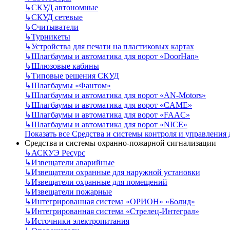
↳
СКУД автономные
↳
СКУД сетевые
↳
Считыватели
↳
Турникеты
↳
Устройства для печати на пластиковых картах
↳
Шлагбаумы и автоматика для ворот «DoorHan»
↳
Шлюзовые кабины
↳
Типовые решения СКУД
↳
Шлагбаумы «Фантом»
↳
Шлагбаумы и автоматика для ворот «AN-Motors»
↳
Шлагбаумы и автоматика для ворот «CAME»
↳
Шлагбаумы и автоматика для ворот «FAAC»
↳
Шлагбаумы и автоматика для ворот «NICE»
Показать все Средства и системы контроля и управления
Средства и системы охранно-пожарной сигнализации
↳
АСКУЭ Ресурс
↳
Извещатели аварийные
↳
Извещатели охранные для наружной установки
↳
Извещатели охранные для помещений
↳
Извещатели пожарные
↳
Интегрированная система «ОРИОН» «Болид»
↳
Интегрированная система «Стрелец-Интеграл»
↳
Источники электропитания