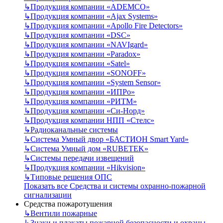
↳
Продукция компании «ADEMCO»
↳
Продукция компании «Ajax Systems»
↳
Продукция компании «Apollo Fire Detectors»
↳
Продукция компании «DSC»
↳
Продукция компании «NAVIgard»
↳
Продукция компании «Paradox»
↳
Продукция компании «Satel»
↳
Продукция компании «SONOFF»
↳
Продукция компании «System Sensor»
↳
Продукция компании «ИПРо»
↳
Продукция компании «РИТМ»
↳
Продукция компании «Си-Норд»
↳
Продукция компании НПП «Стелс»
↳
Радиоканальные системы
↳
Система Умный двор «БАСТИОН Smart Yard»
↳
Система Умный дом «RUBETEK»
↳
Системы передачи извещений
↳
Продукция компании «Hikvision»
↳
Типовые решения ОПС
Показать все Средства и системы охранно-пожарной
сигнализации
Средства пожаротушения
↳
Вентили пожарные
↳
Знаки и плакаты пожарной безопасности и охраны