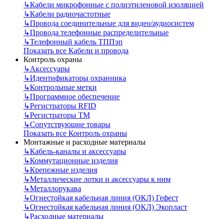
↳
Кабели микрофонные с полиэтиленовой изоляцией
↳
Кабели радиочастотные
↳
Провода соединительные для видео/аудиосистем
↳
Провода телефонные распределительные
↳
Телефонный кабель ТППэп
Показать все Кабели и провода
Контроль охраны
↳
Аксессуары
↳
Идентификаторы охранника
↳
Контрольные метки
↳
Программное обеспечение
↳
Регистраторы RFID
↳
Регистраторы ТМ
↳
Сопутствующие товары
Показать все Контроль охраны
Монтажные и расходные материалы
↳
Кабель-каналы и аксессуары
↳
Коммутационные изделия
↳
Крепежные изделия
↳
Металлические лотки и аксессуары к ним
↳
Металлорукава
↳
Огнестойкая кабельная линия (ОКЛ) Гефест
↳
Огнестойкая кабельная линия (ОКЛ) Экопласт
↳
Расходные материалы