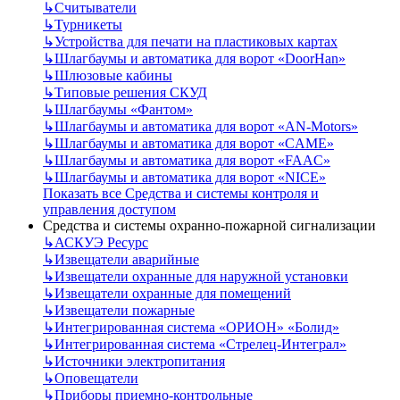
↳
Считыватели
↳
Турникеты
↳
Устройства для печати на пластиковых картах
↳
Шлагбаумы и автоматика для ворот «DoorHan»
↳
Шлюзовые кабины
↳
Типовые решения СКУД
↳
Шлагбаумы «Фантом»
↳
Шлагбаумы и автоматика для ворот «AN-Motors»
↳
Шлагбаумы и автоматика для ворот «CAME»
↳
Шлагбаумы и автоматика для ворот «FAAC»
↳
Шлагбаумы и автоматика для ворот «NICE»
Показать все Средства и системы контроля и
управления доступом
Средства и системы охранно-пожарной сигнализации
↳
АСКУЭ Ресурс
↳
Извещатели аварийные
↳
Извещатели охранные для наружной установки
↳
Извещатели охранные для помещений
↳
Извещатели пожарные
↳
Интегрированная система «ОРИОН» «Болид»
↳
Интегрированная система «Стрелец-Интеграл»
↳
Источники электропитания
↳
Оповещатели
↳
Приборы приемно-контрольные