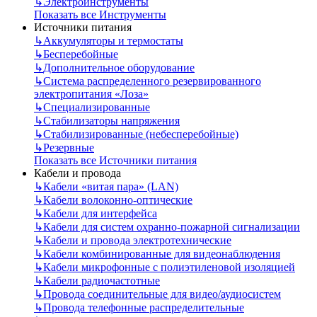
↳
Электроинструменты
Показать все Инструменты
Источники питания
↳
Аккумуляторы и термостаты
↳
Бесперебойные
↳
Дополнительное оборудование
↳
Система распределенного резервированного
электропитания «Лоза»
↳
Специализированные
↳
Стабилизаторы напряжения
↳
Стабилизированные (небесперебойные)
↳
Резервные
Показать все Источники питания
Кабели и провода
↳
Кабели «витая пара» (LAN)
↳
Кабели волоконно-оптические
↳
Кабели для интерфейса
↳
Кабели для систем охранно-пожарной сигнализации
↳
Кабели и провода электротехнические
↳
Кабели комбинированные для видеонаблюдения
↳
Кабели микрофонные с полиэтиленовой изоляцией
↳
Кабели радиочастотные
↳
Провода соединительные для видео/аудиосистем
↳
Провода телефонные распределительные