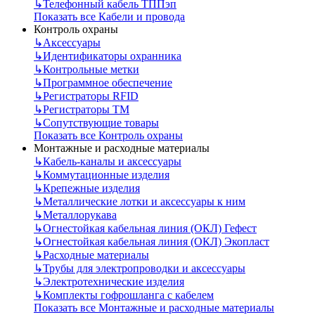
↳
Телефонный кабель ТППэп
Показать все Кабели и провода
Контроль охраны
↳
Аксессуары
↳
Идентификаторы охранника
↳
Контрольные метки
↳
Программное обеспечение
↳
Регистраторы RFID
↳
Регистраторы ТМ
↳
Сопутствующие товары
Показать все Контроль охраны
Монтажные и расходные материалы
↳
Кабель-каналы и аксессуары
↳
Коммутационные изделия
↳
Крепежные изделия
↳
Металлические лотки и аксессуары к ним
↳
Металлорукава
↳
Огнестойкая кабельная линия (ОКЛ) Гефест
↳
Огнестойкая кабельная линия (ОКЛ) Экопласт
↳
Расходные материалы
↳
Трубы для электропроводки и аксессуары
↳
Электротехнические изделия
↳
Комплекты гофрошланга с кабелем
Показать все Монтажные и расходные материалы