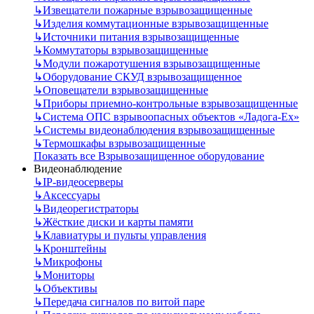
↳
Извещатели пожарные взрывозащищенные
↳
Изделия коммутационные взрывозащищенные
↳
Источники питания взрывозащищенные
↳
Коммутаторы взрывозащищенные
↳
Модули пожаротушения взрывозащищенные
↳
Оборудование СКУД взрывозащищенное
↳
Оповещатели взрывозащищенные
↳
Приборы приемно-контрольные взрывозащищенные
↳
Система ОПС взрывоопасных объектов «Ладога-Ex»
↳
Системы видеонаблюдения взрывозащищенные
↳
Термошкафы взрывозащищенные
Показать все Взрывозащищенное оборудование
Видеонаблюдение
↳
IP-видеосерверы
↳
Аксессуары
↳
Видеорегистраторы
↳
Жёсткие диски и карты памяти
↳
Клавиатуры и пульты управления
↳
Кронштейны
↳
Микрофоны
↳
Мониторы
↳
Объективы
↳
Передача сигналов по витой паре