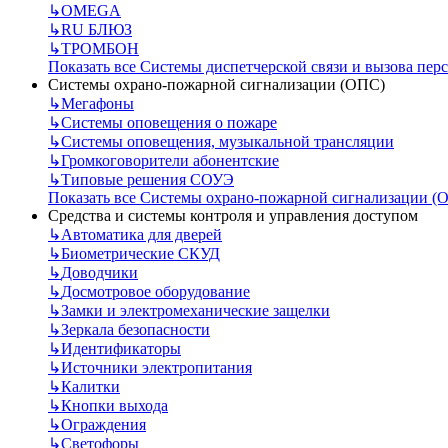
↳
OMEGA
↳
RU БЛЮЗ
↳
ТРОМБОН
Показать все Системы диспетчерской связи и вызова пер
Системы охрано-пожарной сигнализации (ОПС)
↳
Мегафоны
↳
Системы оповещения о пожаре
↳
Системы оповещения, музыкальной трансляции
↳
Громкоговорители абонентские
↳
Типовые решения СОУЭ
Показать все Системы охрано-пожарной сигнализации (
Средства и системы контроля и управления доступом
↳
Автоматика для дверей
↳
Биометрические СКУД
↳
Доводчики
↳
Досмотровое оборудование
↳
Замки и электромеханические защелки
↳
Зеркала безопасности
↳
Идентификаторы
↳
Источники электропитания
↳
Калитки
↳
Кнопки выхода
↳
Ограждения
↳
Светофоры