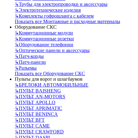
↳
Трубы для электропроводки и аксессуары
↳
Электротехнические изделия
↳
Комплекты гофрошланга с кабелем
Показать все Монтажные и расходные материалы
Оборудование СКС
↳
Коммутационные модули
↳
Коммутационные розетки
↳
Оборудование телефонии
↳
Оптические панели и аксессуары
↳
Патч-корды
↳
Патч-панели
↳
Разъемы
Показать все Оборудование СКС
Пульты для ворот и шлагбаумов
↳
БРЕЛОКИ АВТОМОБИЛЬНЫЕ
↳
ПУЛЬТ BAISHENG
↳
ПУЛЬТ AN-MOTORS
↳
ПУЛЬТ APOLLO
↳
ПУЛЬТ APRIMATIC
↳
ПУЛЬТ BENINCA
↳
ПУЛЬТ BFT
↳
ПУЛЬТ CAME
↳
ПУЛЬТ CRAWFORD
↳
ПУЛЬТ DASPI