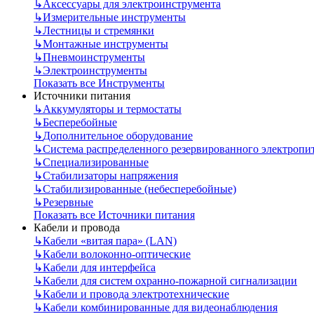
↳
Аксессуары для электроинструмента
↳
Измерительные инструменты
↳
Лестницы и стремянки
↳
Монтажные инструменты
↳
Пневмоинструменты
↳
Электроинструменты
Показать все Инструменты
Источники питания
↳
Аккумуляторы и термостаты
↳
Бесперебойные
↳
Дополнительное оборудование
↳
Система распределенного резервированного электропи
↳
Специализированные
↳
Стабилизаторы напряжения
↳
Стабилизированные (небесперебойные)
↳
Резервные
Показать все Источники питания
Кабели и провода
↳
Кабели «витая пара» (LAN)
↳
Кабели волоконно-оптические
↳
Кабели для интерфейса
↳
Кабели для систем охранно-пожарной сигнализации
↳
Кабели и провода электротехнические
↳
Кабели комбинированные для видеонаблюдения