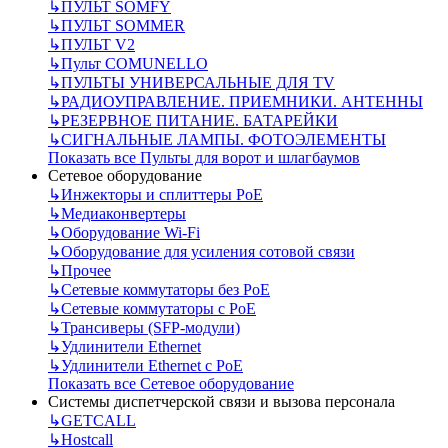
↳
ПУЛЬТ SOMFY
↳
ПУЛЬТ SOMMER
↳
ПУЛЬТ V2
↳
Пульт СOMUNELLO
↳
ПУЛЬТЫ УНИВЕРСАЛЬНЫЕ ДЛЯ TV
↳
РАДИОУПРАВЛЕНИЕ. ПРИЕМНИКИ. АНТЕННЫ
↳
РЕЗЕРВНОЕ ПИТАНИЕ. БАТАРЕЙКИ
↳
СИГНАЛЬНЫЕ ЛАМПЫ. ФОТОЭЛЕМЕНТЫ
Показать все Пульты для ворот и шлагбаумов
Сетевое оборудование
↳
Инжекторы и сплиттеры РоЕ
↳
Медиаконвертеры
↳
Оборудование Wi-Fi
↳
Оборудование для усиления сотовой связи
↳
Прочее
↳
Сетевые коммутаторы без РоЕ
↳
Сетевые коммутаторы с РоЕ
↳
Трансиверы (SFP-модули)
↳
Удлинители Ethernet
↳
Удлинители Ethernet с PoE
Показать все Сетевое оборудование
Системы диспетчерской связи и вызова персонала
↳
GETCALL
↳
Hostcall