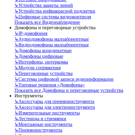
↳
Устройства защиты линий
↳
Устройства инфракрасной подсветки
↳
Цифровые системы видеоконтроля
Показать все Видеонаблюдение
Домофоны и переговорные устройства
↳
IP-домофония
↳
Аудиодомофоны малоабонентные
↳
Видеодомофоны малоабонентные
↳
Домофоны координатные
↳
Домофоны цифровые
↳
Интерфоны, интеркомы
↳
Модули сопряжения
↳
Переговорные устройства
↳
Системы цифровой записи аудиоинформации
↳
Типовые решения «Домофоны»
Показать все Домофоны и переговорные устройства
Инструменты
↳
Аксессуары для пневмоинструмента
↳
Аксессуары для электроинструмента
↳
Измерительные инструменты
↳
Лестницы и стремянки
↳
Монтажные инструменты
↳
Пневмоинструменты