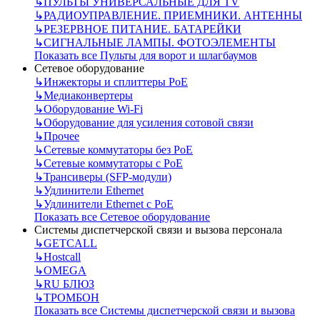
↳
ПУЛЬТЫ УНИВЕРСАЛЬНЫЕ ДЛЯ TV
↳
РАДИОУПРАВЛЕНИЕ. ПРИЕМНИКИ. АНТЕННЫ
↳
РЕЗЕРВНОЕ ПИТАНИЕ. БАТАРЕЙКИ
↳
СИГНАЛЬНЫЕ ЛАМПЫ. ФОТОЭЛЕМЕНТЫ
Показать все Пульты для ворот и шлагбаумов
Сетевое оборудование
↳
Инжекторы и сплиттеры РоЕ
↳
Медиаконвертеры
↳
Оборудование Wi-Fi
↳
Оборудование для усиления сотовой связи
↳
Прочее
↳
Сетевые коммутаторы без РоЕ
↳
Сетевые коммутаторы с РоЕ
↳
Трансиверы (SFP-модули)
↳
Удлинители Ethernet
↳
Удлинители Ethernet с PoE
Показать все Сетевое оборудование
Системы диспетчерской связи и вызова персонала
↳
GETCALL
↳
Hostcall
↳
OMEGA
↳
RU БЛЮЗ
↳
ТРОМБОН
Показать все Системы диспетчерской связи и вызова