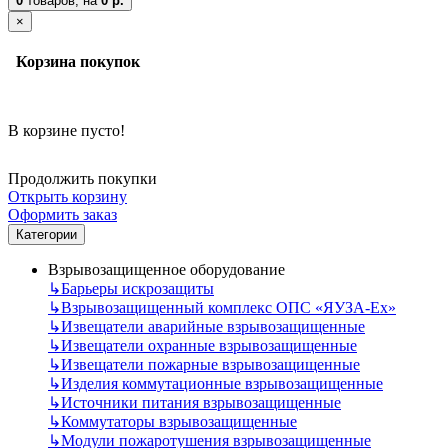
0
товаров,
на
0 р.
×
Корзина покупок
В корзине пусто!
Продолжить покупки
Открыть корзину
Оформить заказ
Категории
Взрывозащищенное оборудование
↳
Барьеры искрозащиты
↳
Взрывозащищенный комплекс ОПС «ЯУЗА-Ех»
↳
Извещатели аварийные взрывозащищенные
↳
Извещатели охранные взрывозащищенные
↳
Извещатели пожарные взрывозащищенные
↳
Изделия коммутационные взрывозащищенные
↳
Источники питания взрывозащищенные
↳
Коммутаторы взрывозащищенные
↳
Модули пожаротушения взрывозащищенные