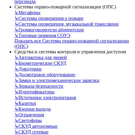
персонала
Системы охрано-пожарной сигнализации (ОПС)
↳
Мегафоны
↳
Системы оповещения о пожаре
↳
Системы оповещения, музыкальной трансляции
↳
Громкоговорители абонентские
↳
Типовые решения СОУЭ
Показать все Системы охрано-пожарной сигнализации
(ОПС)
Средства и системы контроля и управления доступом
↳
Автоматика для дверей
↳
Биометрические СКУД
↳
Доводчики
↳
Досмотровое оборудование
↳
Замки и электромеханические защелки
↳
Зеркала безопасности
↳
Идентификаторы
↳
Источники электропитания
↳
Калитки
↳
Кнопки выхода
↳
Ограждения
↳
Светофоры
↳
СКУД автономные
↳
СКУД сетевые