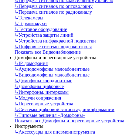
↳
Передача сигналов по коаксиальному кабелю
↳
Передача сигналов по оптоволокну
↳
Передача сигналов по радиоканалу
↳
Телекамеры
↳
Термокожухи
↳
Тестовое оборудование
↳
Устройства защиты линий
↳
Устройства инфракрасной подсветки
↳
Цифровые системы видеоконтроля
Показать все Видеонаблюдение
Домофоны и переговорные устройства
↳
IP-домофония
↳
Аудиодомофоны малоабонентные
↳
Видеодомофоны малоабонентные
↳
Домофоны координатные
↳
Домофоны цифровые
↳
Интерфоны, интеркомы
↳
Модули сопряжения
↳
Переговорные устройства
↳
Системы цифровой записи аудиоинформации
↳
Типовые решения «Домофоны»
Показать все Домофоны и переговорные устройства
Инструменты
↳
Аксессуары для пневмоинструмента